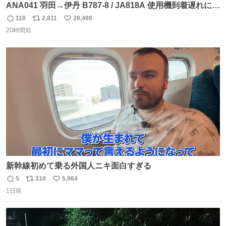
ANA041 羽田→伊丹 B787-8 / JA818A 使用機到着遅れにつ
き 「安全に支障ない範囲で1分1秒でも遅延回復に努めてお
110
2,811
28,498
返
リ
い
ります」と機長の気合い十分！ が、フライトは順調に進み
20時間前
信
ポ
い
すぎ… 「飛ばしすぎたせいか現在奈良県上空での待機を命
数
ス
ね
じられております」 でコンソメスープ吹き出しそうになり
ト
数
数
ましたw
新幹線初めて乗る外国人ニキ面白すぎる
5
310
5,964
返
リ
い
1日前
信
ポ
い
数
ス
ね
ト
数
数