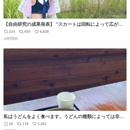
【自由研究の成果発表】 “スカートは回転によって広がる
が、岡澤恋によって270°までなら広がらずに回転が可能な
214
650
8,838
返
リ
い
ことが証明された！”
18時間前
信
ポ
い
数
ス
ね
ト
数
数
私はうどんをよく食べます。うどんの種類によっては非常
食にもなります。生うどんは消費期限が短く、冷凍うどん
20
178
1,281
返
リ
い