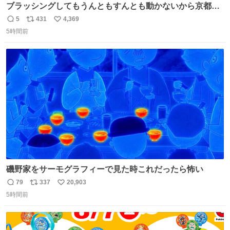
ブラッシングしてもうんともすんとも動かないから京都の
寺にある庭みたいになってる
5
431
4,369
返
リ
い
5時間前
信
ポ
い
数
ス
ね
ト
数
数
磯野家をサーモグラフィーで見た時これだったら怖い
79
337
20,903
返
リ
い
5時間前
信
ポ
い
数
ス
ね
ト
数