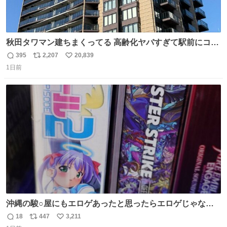
秋田タワマン建ちまくってる 高齢化ヤバすぎて駅前にコン
パクトシティつくって高齢者を住ませる考えらしい 病院も
395
2,207
20,839
返
リ
い
全部駅前にある
1日前
信
ポ
い
数
ス
ね
ト
数
数
沖縄の駿○屋にもエロゲあったと思ったらエロゲじゃなか
った
18
447
3,211
返
リ
い