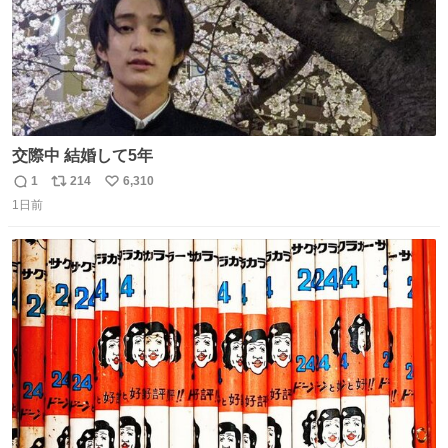
交際中 結婚して5年
1
214
6,310
返
リ
い
1日前
信
ポ
い
数
ス
ね
ト
数
数