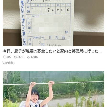
数
今日、息子が地震の募金したいと家内と郵便局に行ったみ
たいです。おもちゃとか買う選択肢もあったと思うけど、
85
378
6,902
返
リ
い
自分で貯めてた2万円を役に立てて欲しい、みんなも元気
22時間前
信
ポ
い
になって欲しいと。家内も一緒に募金したので、自分も何
数
ス
ね
かできたらなぁと思いました。
ト
数
数