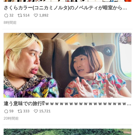
さくらカラー(コニカミノルタ)のノベルティが暗室から山
のように出てきた。 1970年代のものかなあ。 欽ちゃん鉛
32
514
1,892
返
リ
い
筆。どうすんの、これ。
8時間前
信
ポ
い
数
ス
ね
ト
数
数
違う意味での旅行⁉️ｗｗｗｗｗｗｗｗｗｗｗｗｗｗｗｗｗｗ
ｗ
59
333
15,721
返
リ
い
20時間前
信
ポ
い
数
ス
ね
ト
数