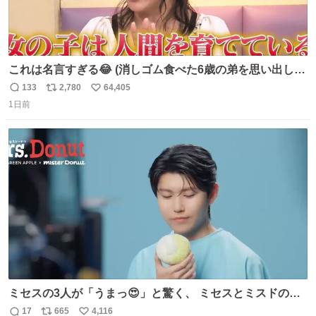
これは名言すぎる😂 (消しゴム食べた6歳の弟を思い出しな
がら)
133
2,780
64,405
返
リ
い
1日前
信
ポ
い
数
ス
ね
ト
数
数
ミセスの3人が「うまっ😍」と驚く、 ミセスとミスドのコ
ラボドーナツ🍏🍩 その味わいとは....！？ 『Mrs.
17
665
4,116