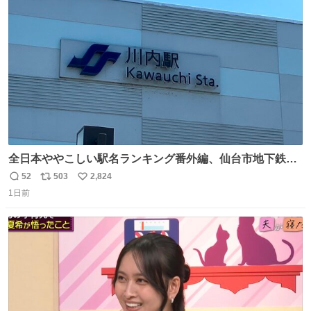
ト
数
数
全日本ややこしい駅名ランキング番外編、仙台市地下鉄川
内駅
52
503
2,824
返
リ
い
1日前
信
ポ
い
数
ス
ね
ト
数
数