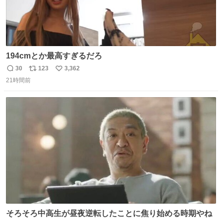
194cmとか最高すぎるだろ
30
123
3,362
返
リ
い
21時間前
信
ポ
い
数
ス
ね
ト
数
数
そろそろ中高生が昼夜逆転したことに焦り始める時期やね