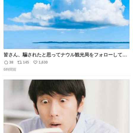
皆さん、騙されたと思ってナウル観光局をフォローしてみ
てください。たまに海とか島とかわけわからん画像が流れ
38
145
1,630
返
リ
い
てくるだけで、特に何も起こりません。
6時間前
信
ポ
い
数
ス
ね
ト
数
数