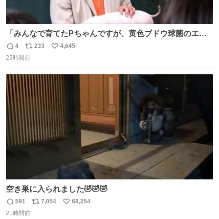
「みんなで育てたPちゃんですが、黄色ブドウ球菌のエン
テロトキシン（耐熱性毒素）が検出されたので、議論する
4
233
4,645
返
リ
い
までもなく処分が決まりました」
23時間前
信
ポ
い
数
ス
ね
ト
数
数
空き巣に入られました🤣🤣🤣
591
7,054
68,254
返
リ
い
21時間前
信
ポ
い