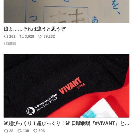
娘よ……それは違うと思うぞ
261
3,628
39,232
返
リ
い
7時間前
信
ポ
い
数
ス
ね
ト
数
数
🚨超びっくり！超びっくり！🚨 日曜劇場『#VIVANT』と
ファミマの #コンビニエンスウェア がコラボ！ 🧦ラインソ
28
138
696