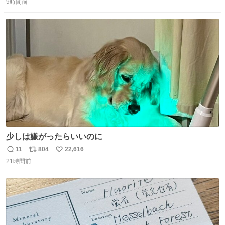
は長持ちする代わりに停電に弱いので、乾麺タイプのうど
9時間前
信
ポ
い
んなら水分が少なく長期保存するのにおすすめです。アル
数
ス
ね
ファ化米や缶詰など、色々な非常食がありますが、うどん
ト
数
数
もいかがでしょうか？
少しは嫌がったらいいのに
11
804
22,616
返
リ
い
21時間前
信
ポ
い
数
ス
ね
ト
数
数