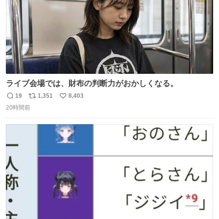
ライブ会場では、財布の判断力がおかしくなる。
19
1,351
8,403
返
リ
い
20時間前
信
ポ
い
数
ス
ね
ト
数
数