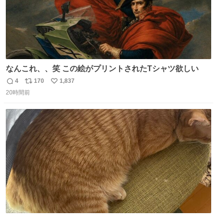
なんこれ、、笑 この絵がプリントされたTシャツ欲しい
4
170
1,837
返
リ
い
20時間前
信
ポ
い
数
ス
ね
ト
数
数