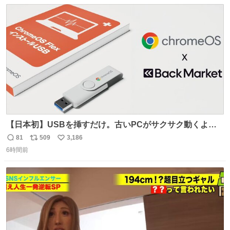
数
ス
ね
ト
数
数
【日本初】USBを挿すだけ。古いPCがサクサク動くよう
になるサービス news.livedoor.com/article/detail… 欧米で
81
509
3,186
返
リ
い
話題の企業「Back Market」がGoogleとタッグを組み、
6時間前
信
ポ
い
PC復活プロジェクトを日本で開始。古いパソコンに軽量
数
ス
ね
OSをインストールし、再び快適に使えるようにする。
ト
数
数
USBが当たるキャンペーンも開催中。