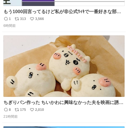
もう1000回言ってるけど私が非公式ｳｨｷで一番好きな部
分、これ
1
313
3,566
返
リ
い
6時間前
信
ポ
い
数
ス
ね
ト
数
数
ちぎりパン作った ちいかわに興味なかった夫を映画に誘い
出すことに成功したからさァ、永遠のいのち食べさせてか
8
175
2,010
返
リ
い
ら観に行くねッ🎫
21時間前
信
ポ
い
数
ス
ね