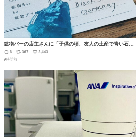
鉱物バーの店主さんに「子供の頃、友人の土産で青い石を
貰って、それがすごく気に入ってたのに、いつかの引越し
6
367
3,443
返
リ
い
で無くしてしまった」という話をしたら、 「お土産で買っ
9時間前
信
ポ
い
てきたくらいの価格感なら、ドイツの黒い森のフローライ
数
ス
ね
トかな…」と当たりつけてもらった。確かにこんな感じだ
ト
数
数
った気がする 凄い