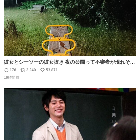
彼女とシーソーの彼女抜き 夜の公園って不審者が現れそう
で怖いんだよな
176
2,240
53,871
返
リ
い
19時間前
信
ポ
い
数
ス
ね
ト
数
数