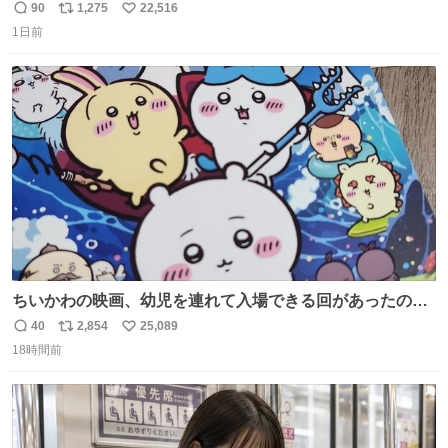
90
1,275
22,516
返
リ
い
1日前
信
ポ
い
数
ス
ね
ト
数
数
ちいかわの映画、幼児を連れて入場できる回があったので
子どもを連れて観てきたんですけど、セイレーンの登場シ
40
2,854
25,089
返
リ
い
ーンで場内のベビーが一斉に泣き出してたのがとてもよい
18時間前
信
ポ
い
映画体験でした。
数
ス
ね
ト
数
数