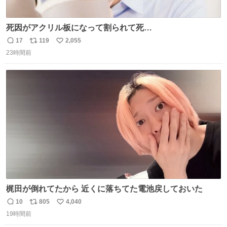
死因がアクリル板になって割られて死
亡……………！？！？
17
119
2,055
返
リ
い
23時間前
信
ポ
い
数
ス
ね
ト
数
数
梶田が倒れてたから 近くに落ちてた電池戻しておいた
10
805
4,040
返
リ
い
19時間前
信
ポ
い