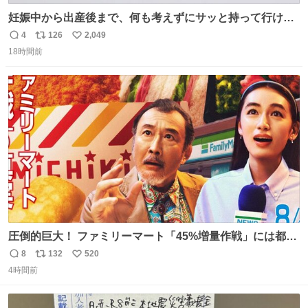
妊娠中から出産後まで、何も考えずにサッと持って行ける
ようなショルダーバッグが欲しいな〜と思っていたのだけ
4
126
2,049
返
リ
い
ど snidelでめちゃくちゃピッタリなものを見つけたので買
18時間前
信
ポ
い
った！✨ スマホと小物とペットボトルが入るの最高すぎる
数
ス
ね
🥹 しかもスマホ入れ独立してるしファスナーない！地味に
ト
数
数
嬉しいやつ！！！
圧倒的巨大！ ファミリーマート「45%増量作戦」には都市
伝説が隠されている、のかもしれない。 web-
8
132
520
返
リ
い
mu.jp/news/79509/
4時間前
信
ポ
い
数
ス
ね
ト
数