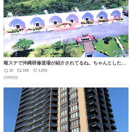
数
報ステで沖縄研修道場が紹介されてるね。ちゃんとした名
前出してないけど。#報道ステーション
10
168
1,052
返
リ
い
19時間前
信
ポ
い
数
ス
ね
ト
数
数