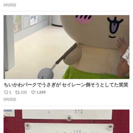
返
リ
い
ックス 🟦今治タオルハンカチ 「いいね」「保存」してファ
6時間前
信
ポ
い
ミマへGO👀
数
ス
ね
ト
数
数
ちいかわパークでうさぎが セイレーン倒そうとしてた笑笑
1
131
1,689
返
リ
い
6時間前
信
ポ
い
数
ス
ね
ト
数
数