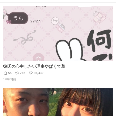
数
ス
ね
ト
数
数
彼氏の心中したい理由やばくて草
55
766
36,330
返
リ
い
19時間前
信
ポ
い
数
ス
ね
ト
数
数