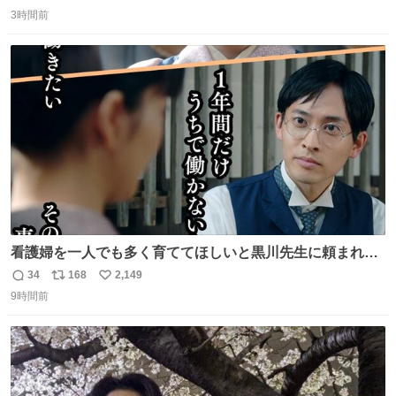
返
リ
い
Donut（ミセスドーナツ）』 8月7日（金）店頭販売開始🎉
3時間前
信
ポ
い
数
ス
ね
ト
数
数
看護婦を一人でも多く育ててほしいと黒川先生に頼まれ、
１年間だけ黒川病院で働くことにしたりん。 直美はその１
34
168
2,149
返
リ
い
年間で恵風看護婦会を立て直すと話しました。 👇このシー
9時間前
信
ポ
い
ンをぜひ本編で web.nhk/tv/an/kazekaor… #朝ドラ #風薫
数
ス
ね
る 見上愛 上坂樹里 平埜生成
ト
数
数