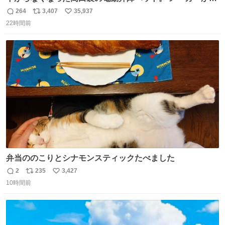
は、完全に見放されたんですが、 見事に85歳の父が治しま
264
3,407
35,937
返
リ
い
した。 うちの父は、トヨタカローラのボディをオート生産
22時間前
信
ポ
い
する、工業ロボットの製作者なんですが、 父が電動ベット
数
ス
ね
の配線をハンダで修理している横で、
ト
数
数
弁当ののこりとシナモンスティックたべました
2
235
3,427
返
リ
い
10時間前
信
ポ
い
数
ス
ね
ト
数
数