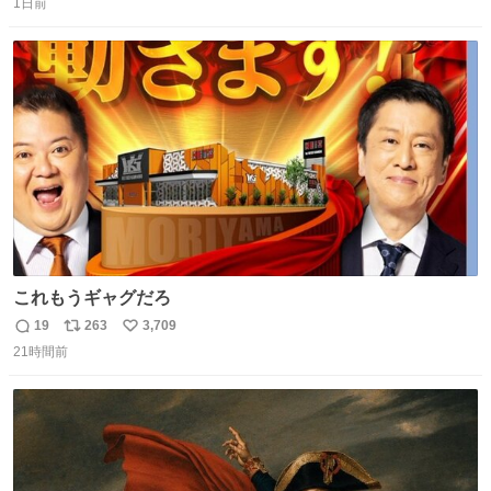
1日前
信
ポ
い
数
ス
ね
ト
数
数
これもうギャグだろ
19
263
3,709
返
リ
い
21時間前
信
ポ
い
数
ス
ね
ト
数
数