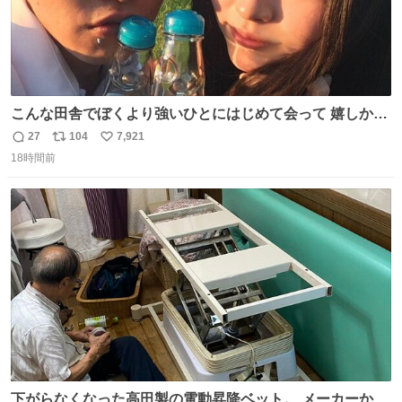
こんな田舎でぼくより強いひとにはじめて会って 嬉しかっ
たよ
27
104
7,921
返
リ
い
18時間前
信
ポ
い
数
ス
ね
ト
数
数
下がらなくなった高田製の電動昇降ベット。 メーカーから