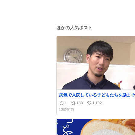
ほかの人気ポスト
病気で入院している子どもたちを励まそ
と、バスケットボール・宇都宮ブレック
1
180
1,102
返
リ
い
所属する比江島慎選手が下野市の病院を
13時間前
して交流しました。
信
ポ
い
news.web.nhk/newsweb/na/nb-…
数
ス
ね
ト
数
数