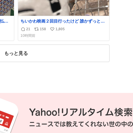
払い
ちいかわ映画２回目行ったけど 誰かずっと喋
PR
っててうるさかった 許せねえ
21
158
1,805
返
リ
い
10時間前
信
ポ
い
数
ス
ね
ト
数
もっと見る
数