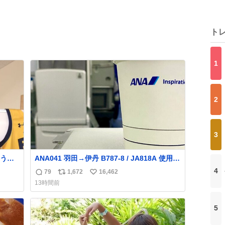
ト
1
2
3
う
ANA041 羽田→伊丹 B787-8 / JA818A 使用機
スに
到着遅れにつき 「安全に支障ない範囲で1分1
4
79
1,672
16,462
返
リ
い
訪問
秒でも遅延回復に努めております」と機長の
13時間前
気合い十分！ が、フライトは順調に進みす
信
ポ
い
ぎ… 「飛ばしすぎたせいか現在奈良県上空で
数
ス
ね
の待機を命じられております」 でコンソメス
5
ト
数
ープ吹き出しそうになりましたw
数