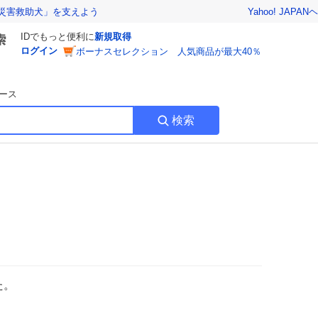
Yahoo! JAPAN
ヘ
災害救助犬」を支えよう
IDでもっと便利に
新規取得
ログイン
ボーナスセレクション 人気商品が最大40％
ース
検索
た。