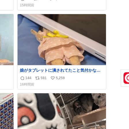
返
リ
い
くださ
択肢もあったと思うけど、自分で貯めてた2万
15時間前
円を役に立てて欲しい、みんなも元気になっ
信
ポ
い
て欲しいと。家内も一緒に募金したので、自
数
ス
ね
ら個体
分も何かできたらなぁと思いました。
ト
数
数
娘がタブレットに潰されてたこと気付かなか
った。 旦那だけは娘の波長を感じ取れるから
144
591
5,259
返
リ
い
声出せずともSOSが伝わったらしい。 急いで
16時間前
旦那が救出して、泣きじゃくる娘に自分も謝
信
ポ
い
って抱きしめようとしたら、ビンタされてし
数
ス
ね
まった。3回ほど。 小さい手だけど、地味に
ト
数
痛い。 その後、娘は旦那に泣きついてた。
数