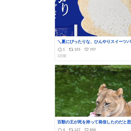
＼夏にぴったりな、ひんやりスイーツパン
しっとり生地に牛乳入りホイップをたっ
1
103
707
返
リ
い
注入した「たっぷり牛乳ホイップパン」✨
1日前
んやりとした口あたりで、暑い夏でもペ
信
ポ
い
と食べられる美味しさです☺️ お店のチルドコ
数
ス
ね
ーナーで探してくださいね！
ト
数
数
百獣の王が死を持って発信したのだと思う
温多湿が尋常でない日本の夏 どうか早
4
127
856