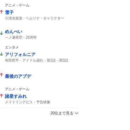
アリエッティ
アニメ・ゲーム
雪子
小清水亜美
ペルソナ
キャラクター
めんべい
一ノ瀬美空
25周年
エンタメ
アリフォルニア
有田哲平
アイドル崩れ
第2話
第3話
最後のアプデ
アニメ・ゲーム
諸星すみれ
メイドインアビス
予告映像
20位まで見る