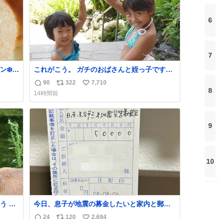
6
7
❄️／
これがこう。 ガチのおばさんと姪っ子です。
ぷり
（身長抜かされててしぬ笑） #ヤツルギ12 #
90
322
7,710
返
リ
い
 ひ
家族でヒロイン
8
14時間前
ロリ
信
ポ
い
数
ス
ね
ト
数
9
数
10
 高
今日、息子が地震の募金したいと家内と郵便
急に飼
局に行ったみたいです。おもちゃとか買う選
24
120
2,694