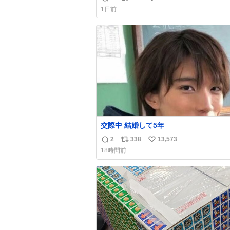
返
リ
い
育の環境を見直して 動物の命を護って
1日前
い…と 治療中のライオンが助かりますように
信
ポ
い
すべての動物の命が護られますように
数
ス
ね
2026.7.3📷多摩動物公園にて 残念なが
ト
数
の識別は出来ません
数
交際中 結婚して5年
2
338
13,573
返
リ
い
18時間前
信
ポ
い
数
ス
ね
ト
数
数