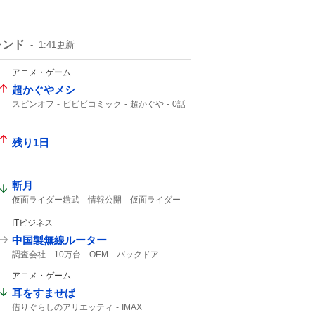
レンド
1:41
更新
アニメ・ゲーム
超かぐやメシ
スピンオフ
ビビビコミック
超かぐや
0話
Web漫画
10年後
美味しいものを
残り1日
斬月
仮面ライダー鎧武
情報公開
仮面ライダー
真骨彫
ITビジネス
中国製無線ルーター
調査会社
10万台
OEM
バックドア
ルーター
安いから
日本経済新聞
アニメ・ゲーム
耳をすませば
借りぐらしのアリエッティ
IMAX