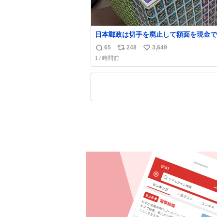
日本郵政は切手を廃止して額面を現金で
戻せ2026 #日本郵政 @JapanPostHD_
65
248
3,649
返
リ
い
17時間前
信
ポ
い
数
ス
ね
ト
数
数