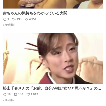
赤ちゃんの気持ちをわかっている大関
3
193
4,951
返
リ
い
17時間前
信
ポ
い
数
ス
ね
ト
数
数
松山千春さんの『お前、自分が強い女だと思うか？』の一
言で… 中森明菜さんが思わず本音をこぼす瞬間😭
16
140
1,912
返
リ
い
21時間前
信
ポ
い