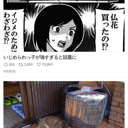
数
いじめられっ子が強すぎると話題に
291
3,955
75,993
返
リ
い
8時間前
信
ポ
い
数
ス
ね
ト
数
数