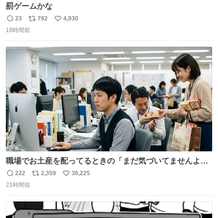
罰ゲームかな
23
792
4,930
返
リ
い
18時間前
信
ポ
い
数
ス
ね
ト
数
数
職場でお土産を配ってるときの「まだ気づいてませんよ」
的な演技が毎回シンドい。
222
2,359
36,225
返
リ
い
21時間前
信
ポ
い
数
ス
ね
ト
数