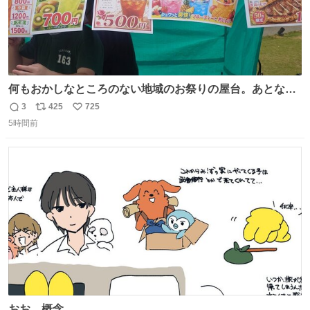
何もおかしなところのない地域のお祭りの屋台。あとなん
か割と聞き馴染みのあるBGMが流れてます #関広見まつり
3
425
725
返
リ
い
#関広見まつり2026
5時間前
信
ポ
い
数
ス
ね
ト
数
数
おお、概念