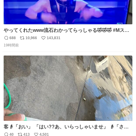
やってくれたwww流石わかってらっしゃる🤣🤣🤣 #Mステ
#西川貴教
688
10,966
143,831
返
リ
い
19時間前
信
ポ
い
数
ス
ね
ト
数
数
客👴「おい」 「はい??あ、いらっしゃいませ」 👴「さっ
きからずっと水出しっぱなしでもったいないだろ」 「静電
40
413
4,501