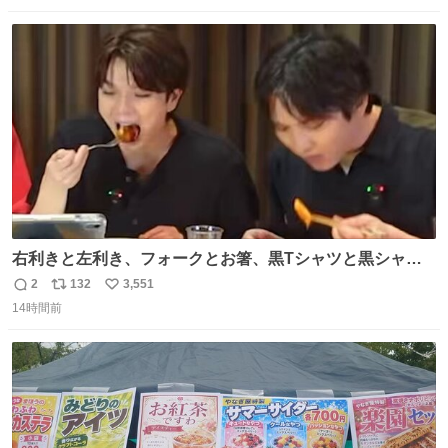
数
ス
ね
ト
数
数
右利きと左利き、フォークとお箸、黒Tシャツと黒シャ
ツ、ありがとう、いい塩レです
2
132
3,551
返
リ
い
14時間前
信
ポ
い
数
ス
ね
ト
数
数