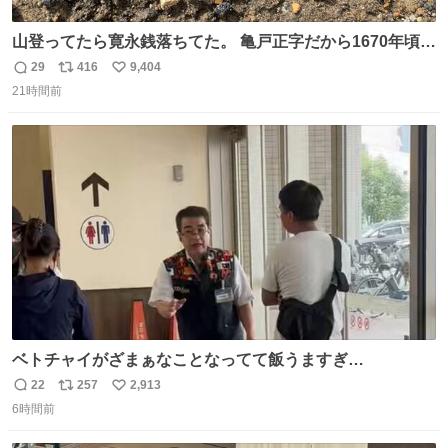
山登ってたら寛永銭落ちてた。 亀戸正字だから1670年頃に
鋳造されたもの。
29
416
9,404
返
リ
い
21時間前
信
ポ
い
数
ス
ね
ト
数
数
ベトチャイがざまぁなことなってて飯うますぎ
る〜〜〜！！！！！！！！ 店員さんの神対応によって先頭
22
257
2,913
返
リ
い
並んでたのに列からハブられてたwwwwwwwwwwww
6時間前
信
ポ
い
数
ス
ね