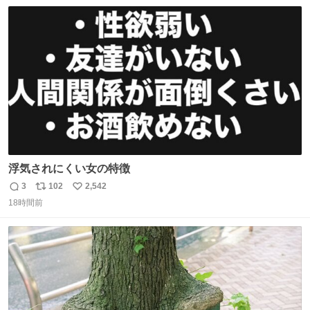
数
ス
ね
ト
数
数
浮気されにくい女の特徴
3
102
2,542
返
リ
い
18時間前
信
ポ
い
数
ス
ね
ト
数
数