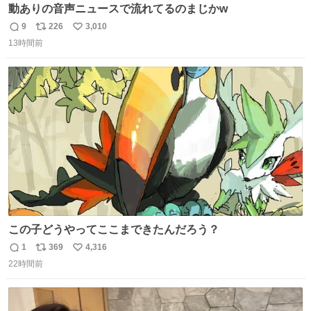
動ありの音声ニュースで流れてるのまじかw
9
226
3,010
返
リ
い
13時間前
信
ポ
い
数
ス
ね
ト
数
数
この子どうやってここまできたんだろう？
1
369
4,316
返
リ
い
22時間前
信
ポ
い
数
ス
ね
ト
数