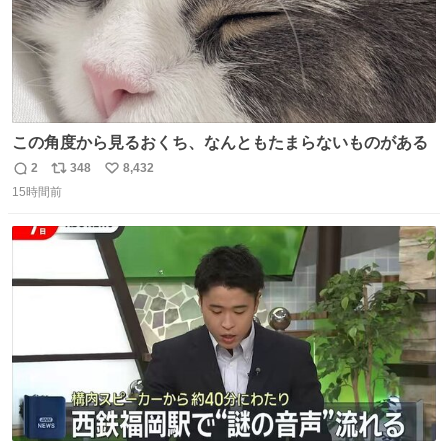
この角度から見るおくち、なんともたまらないものがある
2
348
8,432
返
リ
い
15時間前
信
ポ
い
数
ス
ね
ト
数
数