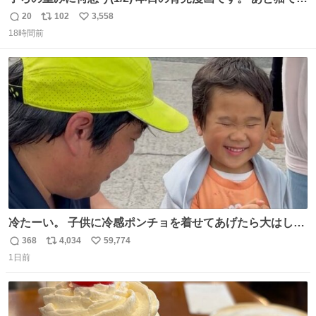
す。
20
102
3,558
返
リ
い
18時間前
信
ポ
い
数
ス
ね
ト
数
数
冷たーい。 子供に冷感ポンチョを着せてあげたら大はしゃ
ぎで喜んでくれました。 こんな素敵な代物を提供してくれ
368
4,034
59,774
返
リ
い
た山口県の恩師に感謝。
1日前
信
ポ
い
数
ス
ね
ト
数
数