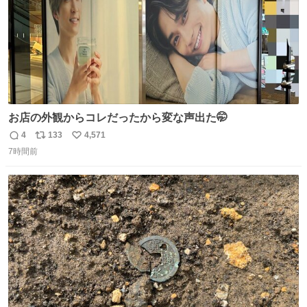
お店の外観からコレだったから変な声出た🤭
4
133
4,571
返
リ
い
7時間前
信
ポ
い
数
ス
ね
ト
数
数