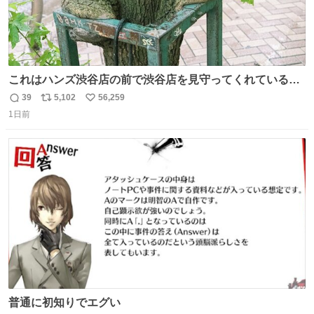
これはハンズ渋谷店の前で渋谷店を見守ってくれている
「くつろ木」。
39
5,102
56,259
返
リ
い
1日前
信
ポ
い
数
ス
ね
ト
数
数
普通に初知りでエグい