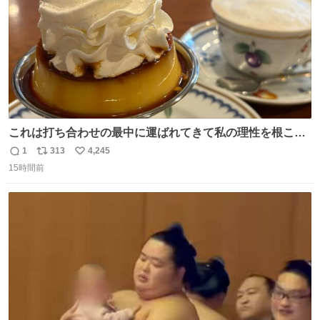
これは打ち合わせの最中に運ばれてきて私の理性を根こそ
ぎ奪い去ったプリンの写真です。
1
313
4,245
返
リ
い
15時間前
信
ポ
い
数
ス
ね
ト
数
数