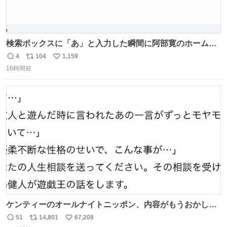
検索ボックスに「あ」と入力した瞬間に阿部寛のホームペ
ージにジャンプするChromeプラグインを作ってみた 普段
4
104
1,159
返
リ
い
使いに多大なる犠牲を払うことで最速を実現しました
16時間前
信
ポ
い
数
ス
ね
ト
数
数
ケンティーのオールナイトニッポン、内容がもうおかしい
#中島健人ANN
51
14,801
67,208
返
リ
い