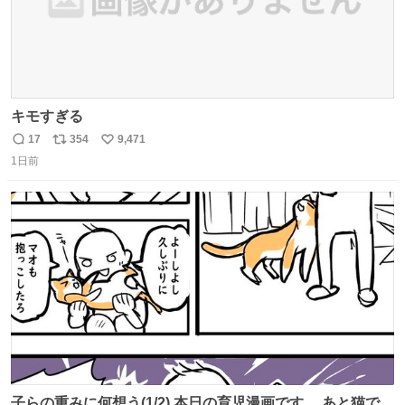
キモすぎる
17
354
9,471
返
リ
い
1日前
信
ポ
い
数
ス
ね
ト
数
数
子らの重みに何想う(1/2) 本日の育児漫画です。 あと猫で