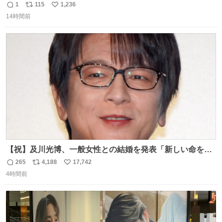
1
115
1,236
返
リ
い
14時間前
信
ポ
い
数
ス
ね
ト
数
数
【祝】及川光博、一般女性との結婚を発表「新しい命を授
かっております」 news.livedoor.com/lite/article_d…
265
4,188
17,742
返
リ
い
「私、及川光博はこの度、交際しておりました方と入籍い
4時間前
信
ポ
い
たしました。また、新しい命を授かっております」「今後
数
ス
ね
も変わらず俳優として、ミッチーとして、努力し精進して
ト
数
数
参ります」とつづった。