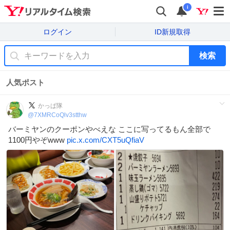
i
ログイン
ID新規取得
検索
人気ポスト
かっぱ隊
@
7XMRCoQlv3stthw
バーミヤンのクーポンやべえな ここに写ってるもん全部で
1100円やぞwww
pic.x.com/CXT5uQfiaV