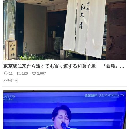
ト
数
数
東京駅に来たら遠くても寄り道する和菓子屋。 『西湖』と
いう笹に包まれ、蓮根の粉で出来た生菓子がたまらなく美
11
126
1,667
返
リ
い
味しい。 笹の香りと和三盆の風味、蓮粉のもちもちと特徴
22時間前
信
ポ
い
ある食感は唯一無二。
数
ス
ね
ト
数
数