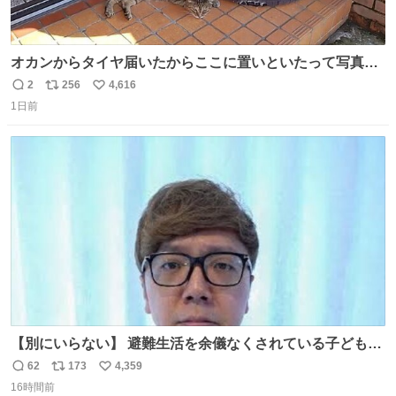
オカンからタイヤ届いたからここに置いといたって写真送
られてきたけど明らかに猫が邪魔くさそうな顔してて草
2
256
4,616
返
リ
い
1日前
信
ポ
い
数
ス
ね
ト
数
数
【別にいらない】 避難生活を余儀なくされている子どもた
ちのためにヒカキンボックス1000個を寄付させていただき
62
173
4,359
返
リ
い
ました
16時間前
信
ポ
い