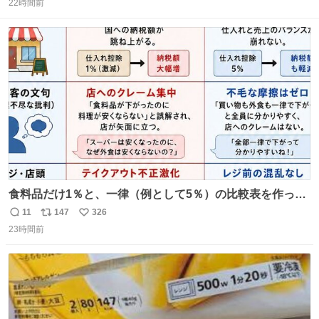
22時間前
信
ポ
い
数
ス
ね
ト
数
数
食料品だけ1％と、一律（例として5％）の比較表を作って
みました。 参考になるかと思います。
11
147
326
返
リ
い
23時間前
信
ポ
い
数
ス
ね
ト
数
数