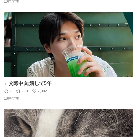
10時間前
信
ポ
い
数
ス
ね
ト
数
数
←交際中 結婚して5年→
2
233
7,302
返
リ
い
18時間前
信
ポ
い
数
ス
ね
ト
数
数