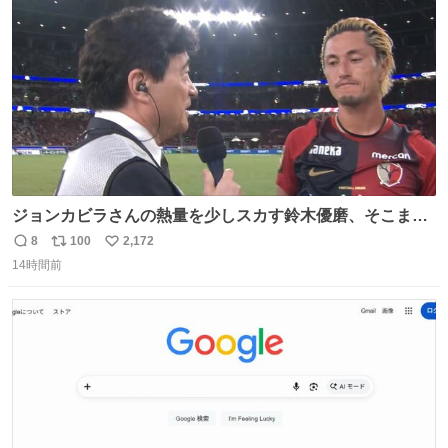
数
ジョンカビラさんの熱量を少しスカす鈴木優磨、そこまで
小笠原満男リスペクトしなくていいよw （早くシャワー浴
8
100
2,172
返
リ
い
びたそう）
14時間前
信
ポ
い
数
ス
ね
ト
数
数