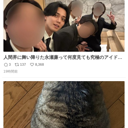
数
人間界に舞い降りた永瀬廉って何度見ても究極のアイドル
過ぎてずっと味する。美味い。
3
137
8,368
返
リ
い
19時間前
信
ポ
い
数
ス
ね
ト
数
数