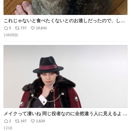
これじゃないと食べたくないとのお達しだったので、しっ
ぽ置き場係になっている
5
737
10,641
返
リ
い
10時間前
信
ポ
い
数
ス
ね
ト
数
数
メイクって凄いね 同じ役者なのに全然違う人に見えるよ #
仮面ライダーマイス #ブルーロック
2
107
1,620
返
リ
い
1日前
信
ポ
い