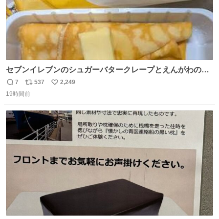
セブンイレブンのシュガーバタークレープとえんがわの寿
司を探している人へ！ シュガーバタークレープは目黒、品
7
537
2,249
返
リ
い
川、蒲田、渋谷、川崎、横浜、鶴見、九州の一部エリア限
19時間前
信
ポ
い
定商品で8月5日に発注が終了したため店舗に置いてあると
数
ス
ね
ころ少ないですが見つけたら即買いです🤩❣️
ト
数
数