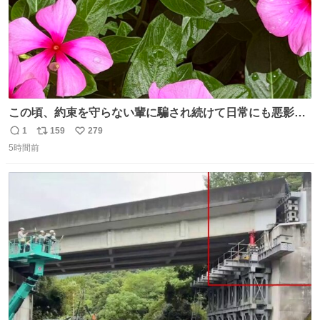
この頃、約束を守らない輩に騙され続けて日常にも悪影響
が出てきて仕事も出来ずでストレスマックス。 解決には断
1
159
279
返
リ
い
ち切るのみ。 そんな時に美しい光景は救いの刻です。 人様
5時間前
信
ポ
い
に迷惑をかける人間の神経には理解が出来ないし理解する
数
ス
ね
気もない。 実直に生きる！ 今日も嘘に負けずに頑張りま
ト
数
数
す。 #LUNE #約束