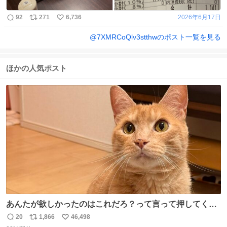
92
271
6,736
2026年6月17日
@
7XMRCoQlv3stthw
のポスト一覧を見る
ほかの人気ポスト
あんたが欲しかったのはこれだろ？って言って押してくれ
た手形がコチラ
20
1,866
46,498
返
リ
い