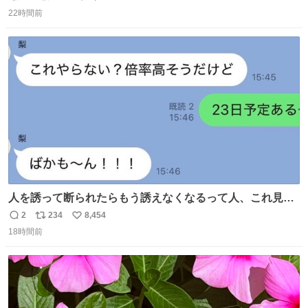
返
リ
い
気を逃がし、熱くなった地面の温度を下げ、引火事故の防
22時間前
信
ポ
い
止の為必要な作業です」 👴「水不足の昨今にもったいない
数
ス
ね
ことをするな!!」 それでは歌います、聞いてください 「井
ト
数
数
戸水」
人を誘って断られたらもう誘えなくなるって人、これ見て
元気出してほしい
2
234
8,454
返
リ
い
18時間前
信
ポ
い
数
ス
ね
ト
数
数