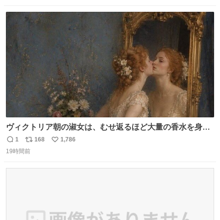
数
ス
ね
ト
数
数
ヴィクトリア朝の淑女は、むせ返るほど大量の香水を身に
つけるものではないとされていた。それでも香水は、髪や
1
168
1,786
返
リ
い
肌の手入れと同じくらい、ヴィクトリア朝の女性達の美容
19時間前
信
ポ
い
習慣に欠かせないものだった。 当時の香水は、現在私たち
数
ス
ね
が知る香水よりも単純な組成で、その大部分は薔薇、菫、
ト
数
数
ベルガモット、