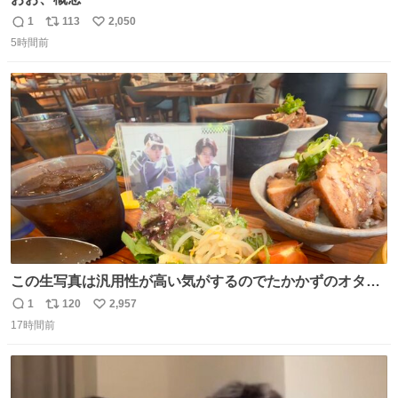
1
113
2,050
返
リ
い
5時間前
信
ポ
い
数
ス
ね
ト
数
数
この生写真は汎用性が高い気がするのでたかかずのオタク
は絶対買った方が良いw
1
120
2,957
返
リ
い
17時間前
信
ポ
い
数
ス
ね
ト
数
数