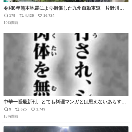
令和8年熊本地震により損傷した九州自動車道 片野川橋
（下り線）の復旧作業を行っています。 タイムラプス動画
179
4,426
16,724
返
リ
い
で、段差が生じた橋桁をジャッキアップしている様子をご
10時間前
信
ポ
い
紹介します。 引き続き、早期復旧に向けて着実に工事を進
数
ス
ね
めてまいります。 #NEXCO西日本 #熊本地震
ト
数
数
中華一番最新刊、とても料理マンガとは思えないあらすじ
の書き出ししてて最高
9
625
1,749
返
リ
い
18時間前
信
ポ
い
数
ス
ね
ト
数