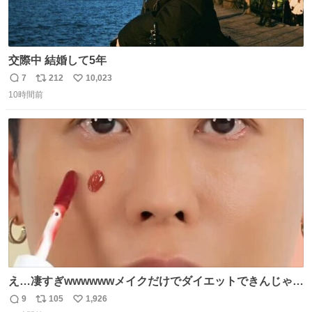
交際中 結婚して5年
7
212
10,023
返
リ
い
10時間前
信
ポ
い
数
ス
ね
ト
数
数
え…凄すぎwwwwwwメイクだけでダイエットできんじゃん
😭
9
105
1,926
返
リ
い