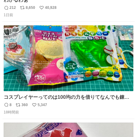
212
8,650
40,928
返
リ
い
1日前
信
ポ
い
数
ス
ね
ト
数
数
コスプレイヤーってのは100均の力を借りてなんでも錬成
できるんですよねビフォーアフター
8
360
5,347
返
リ
い
18時間前
信
ポ
い
数
ス
ね
ト
数
数