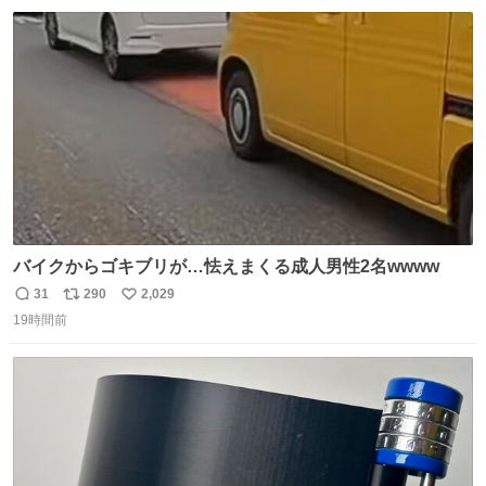
数
ス
ね
ト
数
数
バイクからゴキブリが…怯えまくる成人男性2名wwww
31
290
2,029
返
リ
い
19時間前
信
ポ
い
数
ス
ね
ト
数
数