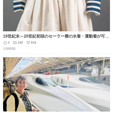
19世紀末～20世紀初頭のセーラー襟の水着・運動着が可可
愛くて100年以上前とは思えないデザイン。当時女性や子
3
160
816
返
リ
い
どものファッションにマリンルックが取り入れられるよう
11時間前
信
ポ
い
になり、その後、通学服や運動着、水着にも広がっていっ
数
ス
ね
たそう。紫外線が気になる現代なら、ラッシュガード感覚
ト
数
数
で着られそうですね。