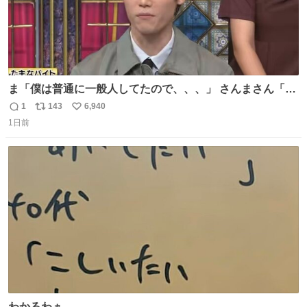
ま「僕は普通に一般人してたので、、、」 さんまさん「チ
ンパンジー⁉️」 しぬwwwwwwwwwwwwwwwwwwwww
1
143
6,940
返
リ
い
1日前
信
ポ
い
数
ス
ね
ト
数
数
わかるわぁ