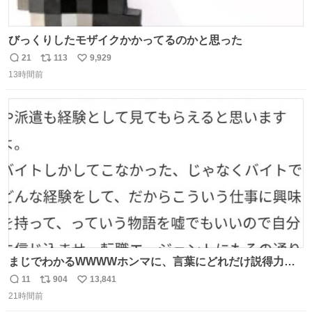
びっくりしたモザイクかかってるのかと思った
21
113
9,929
返
リ
い
13時間前
信
ポ
い
数
ス
ね
ト
数
数
まじでわかるWWWWホンマに、言葉にどれだけ説得力を
持たせるかだし、自分でそれが本当だと信じないと相手も
11
904
13,841
返
リ
い
騙せられん 私なんか就活中に存在しない記憶作り出してた
21時間前
信
ポ
い
WWWW