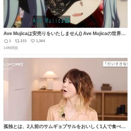
Ave Mujicaは安売りをいたしません() Ave Mujicaの世界観
が壊れてしまいますわ()
1
233
1,364
返
リ
い
14時間前
信
ポ
い
数
ス
ね
ト
数
数
孤独とは、2人前のサムギョプサルをおいしく1人で食べる