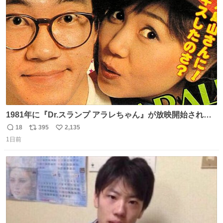
ト
数
数
1981年に『Dr.スランプ アラレちゃん』が放映開始された
直後の鳥山明さんと、小山茉美さんです。
18
395
2,135
返
リ
い
1日前
信
ポ
い
数
ス
ね
ト
数
数