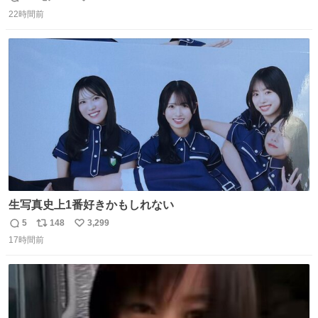
返
リ
い
22時間前
信
ポ
い
数
ス
ね
ト
数
数
生写真史上1番好きかもしれない
5
148
3,299
返
リ
い
17時間前
信
ポ
い
数
ス
ね
ト
数
数