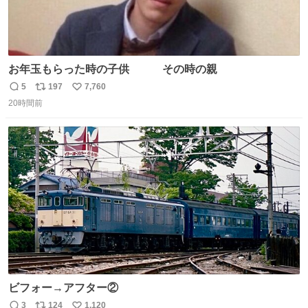
お年玉もらった時の子供 その時の親
5
197
7,760
返
リ
い
20時間前
信
ポ
い
数
ス
ね
ト
数
数
ビフォー→アフター②
3
124
1,120