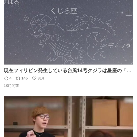
ト
数
数
現在フィリピン発生している台風14号クジラは星座の「く
じら座」が由来です。 この台風はそれほど発達しないよう
4
146
814
返
リ
い
です。 くじら座は秋に見やすい星座です。 ギリシア神話に
18時間前
信
ポ
い
登場する化け物クジラがモデルとなっています。
数
ス
ね
ト
数
数