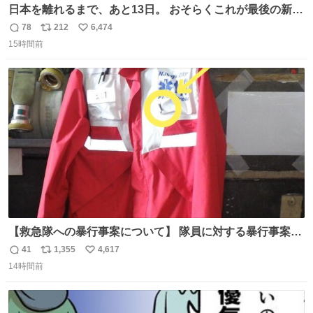
日本を離れるまで、あと13日。 おそらくこれが最後の新幹
線。駅弁には、お気に入りのうな重を。 残念ながら、富士
78
212
6,474
返
リ
い
山は今回も雲の中でした（やっぱり！）。 #私の好きな日
15時間前
信
ポ
い
本
数
ス
ね
ト
数
数
【救急隊への暴行事案について】 隊員に対する暴行事案
が、令和7年度の6件に対し、令和8年度は現在既に4件発生
41
1,355
4,617
返
リ
い
しています。 特に、この4日間で救急隊員に対する暴行事
14時間前
信
ポ
い
案が立て続けに2件発生しています。 このような行為に対
数
ス
ね
して隊員の安全を守るために、法的措置も辞さず毅然と対
ト
数