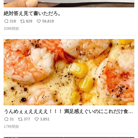
絶対答え見て書いただろ。
318
829
56,819
返
リ
い
20時間前
信
ポ
い
数
ス
ね
ト
数
数
うんめぇぇええええ！！！ 満足感えぐいのにこれだけ食べ
てりゃ痩せんの。追加でコショウ振ったらネ申😭⭐︎
31
377
3,851
返
リ
い
17時間前
信
ポ
い
数
ス
ね