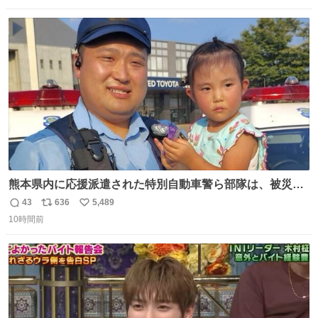
数
ス
ね
ト
数
数
熊本県内に応援派遣された特別自動車警ら部隊は、被災場
所のみならず、避難所も回りながらパトロールを行ってい
43
636
5,489
返
リ
い
ます。写真は、京都府警察の特別自動車警ら部隊が、上益
10時間前
信
ポ
い
城郡御船町内で避難している方々と交流している様子で
数
ス
ね
す。 #令和８年熊本地震 #京都府警察
ト
数
数