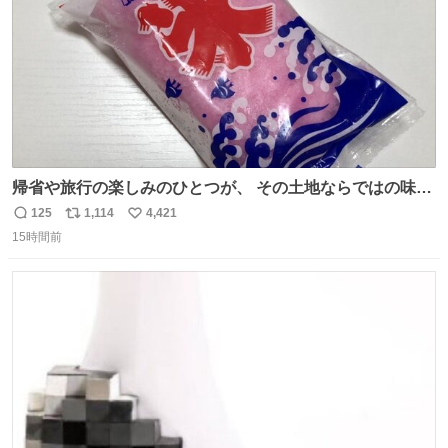
帰省や旅行の楽しみのひとつが、 その土地ならではの味。
この夏、みなさんのおすすめのご当地アイスはあります
125
1,114
4,421
返
リ
い
か？ 九州の夏といえば、これ！ 地元の定番でも、旅先で出
15時間前
信
ポ
い
会ったお気に入りでも、ぜひ教えてください🍨
数
ス
ね
ト
数
数