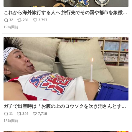
これから海外旅行する人へ 旅行先でその国や都市を象徴す
る マグネットを買って欲しい。 僕は交換留学してた1年間
32
231
3,797
返
リ
い
で20カ国回ったけど、旅行先で必ずマグネットを買い、今
19時間前
信
ポ
い
は家の冷蔵庫に貼ってる。 交換留学が終わって1年経つけ
数
ス
ね
どそれぞれのマグネットを見る度に旅の思い出が鮮明によ
ト
数
数
みがえります。
ガチで出産時は「お腹の上のロウソクを吹き消さんとする
サンシャイン池崎」だったし、お産後の股裂け状態でのト
11
346
7,719
返
リ
い
イレは「とにかく明るい安村の体勢」が1番楽
18時間前
信
ポ
い
数
ス
ね