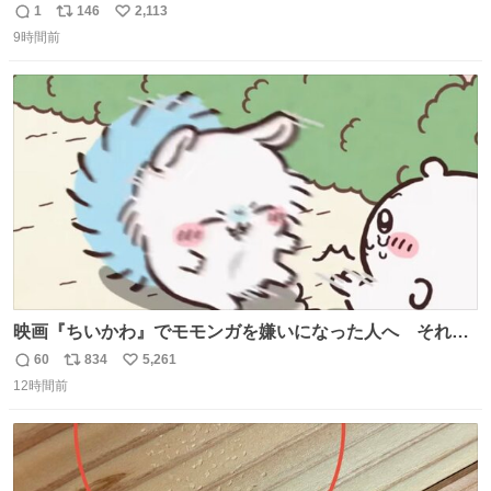
ことである←好きすぎる
1
146
2,113
返
リ
い
9時間前
信
ポ
い
数
ス
ね
ト
数
数
映画『ちいかわ』でモモンガを嫌いになった人へ それで
も愛される理由と可能性 kai-you.net/article/96186 『映画
60
834
5,261
返
リ
い
ちいかわ 人魚の島のひみつ』を3回観て、原作も追ってい
12時間前
信
ポ
い
る筆者が、モモンガの名誉回復を試みようとする記事で
数
ス
ね
す。ちいかわ初心者向けです🖊
ト
数
数