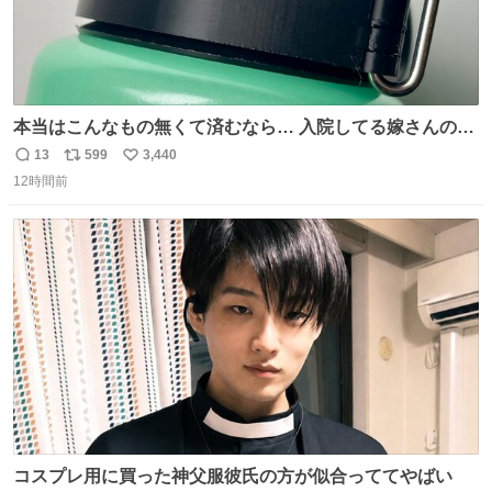
本当はこんなもの無くて済むなら… 入院してる嫁さんの病
棟、共同の冷蔵庫の中身を勝手に触る輩がおるのだけど、
13
599
3,440
返
リ
い
ナルゲンボトルの中身が減っている事案が起きたらしい。
12時間前
信
ポ
い
水に何か入れられても嫌なので3Dプリンタで 『鍵を開け
数
ス
ね
ないと蓋が回せないやつ』を作ったぞ…
ト
数
数
コスプレ用に買った神父服彼氏の方が似合っててやばい