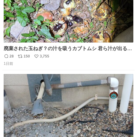
廃棄された玉ねぎ？の汁を吸うカブトムシ 君ら汁が出る植
物ならなんでもいいのかよ… まあ害虫だよねこりゃ 他には
28
150
3,755
返
リ
い
カナブンや黒ゴキが来ていた
1日前
信
ポ
い
数
ス
ね
ト
数
数