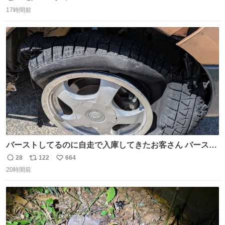
返
リ
い
17時間前
信
ポ
い
数
ス
ね
ト
数
数
バーストしてるのに自走で入庫してきたお客さん バースト
したならその場で動かないで助け呼んで下さい😰 保険にロ
28
122
664
返
リ
い
ードサービス付いてて金銭負担も無いんですから これで走
20時間前
信
ポ
い
ると、壊さなくていい所まで壊しちゃいますから 実際、外
数
ス
ね
装ダメージ、ABSセンサ断線、ブレーキホースも傷入っち
ト
数
数
ゃってます…