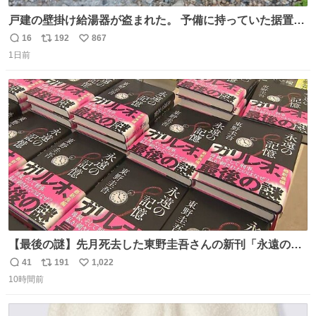
戸建の壁掛け給湯器が盗まれた。 予備に持っていた据置給
湯器があったのでガスやさんに設置してもらった。 工事費
16
192
867
返
リ
い
9万円。 痛い出費。 防犯カメラ設置した。 物騒な時代にな
1日前
信
ポ
い
ったな。 昔は給湯器盗むとか聞いたことなかったな。
数
ス
ね
ト
数
数
【最後の謎】先月死去した東野圭吾さんの新刊「永遠の記
憶」発売 代表作「ガリレオ」シリーズ最新作
41
191
1,022
返
リ
い
news.livedoor.com/article/detail… 68歳で亡くなった作家
10時間前
信
ポ
い
の東野圭吾さんの新刊が発売された。5日は発売されたば
数
ス
ね
かりの新刊も加わり、多くのファンが足を運んでいた。
ト
数