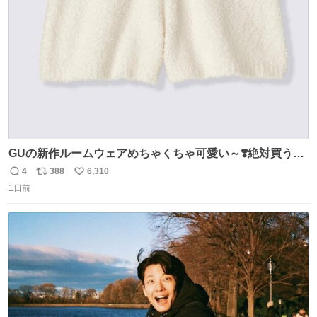
数
GUの新作ルームウェアめちゃくちゃ可愛い～❣️絶対買うぞ
🪿🤍 9月下旬発売🪄
4
388
6,310
返
リ
い
1日前
信
ポ
い
数
ス
ね
ト
数
数