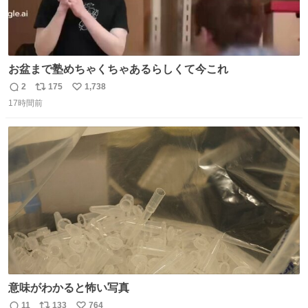
お盆まで塾めちゃくちゃあるらしくて今これ
2
175
1,738
返
リ
い
17時間前
信
ポ
い
数
ス
ね
ト
数
数
意味がわかると怖い写真
11
133
764