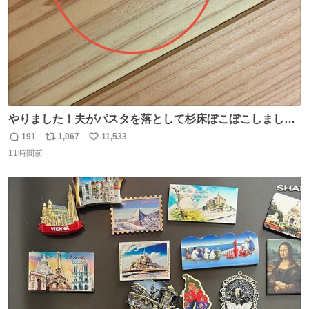
やりました！夫がパスタを落として杉床ぼこぼこしまし
た！よかったーーー！ファーストぼこぼこ自分じゃなく
191
1,067
11,533
返
リ
い
て！これで第二波いつでもいけます！！！✌️いやーほっと
11時間前
信
ポ
い
した！ 杉床を採用しようとしている方々へ忠告です。杉床
数
ス
ね
は乾燥パスタに負けます。豆腐くらいやわやわです。
ト
数
数