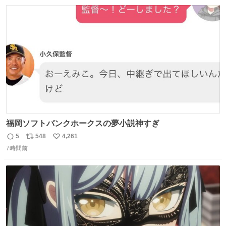
福岡ソフトバンクホークスの夢小説神すぎ
5
548
4,261
返
リ
い
7時間前
信
ポ
い
数
ス
ね
ト
数
数