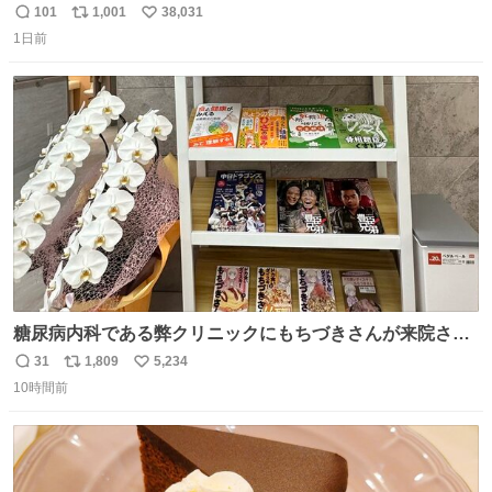
101
1,001
38,031
返
リ
い
1日前
信
ポ
い
数
ス
ね
ト
数
数
糖尿病内科である弊クリニックにもちづきさんが来院され
ました。
31
1,809
5,234
返
リ
い
10時間前
信
ポ
い
数
ス
ね
ト
数
数