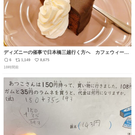
ディズニーの催事で日本橋三越行く方へ カフェウィーン
のザッハトルテを食べてください
6
1,149
8,675
返
リ
い
18時間前
信
ポ
い
数
ス
ね
ト
数
数