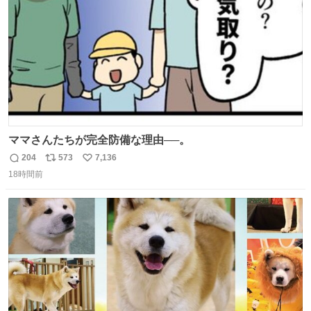
数
応していきます。
ママさんたちが完全防備な理由──。
204
573
7,136
返
リ
い
18時間前
信
ポ
い
数
ス
ね
ト
数
数