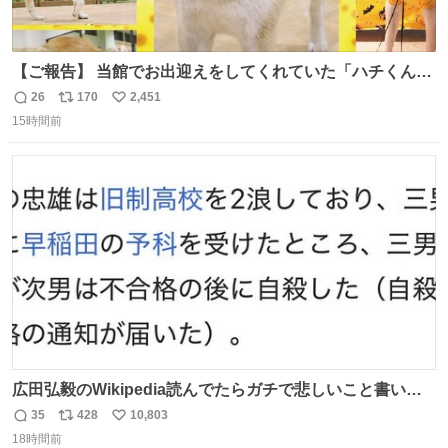
【ご報告】 当館でお出迎えをしてくれていた「ハチくん」
が8月1日に 虹の橋を渡りました🌈 たくさんの幸せを運
26
170
2,451
返
リ
い
び、たくさんのおやつを食べて、たくさん愛されたハチく
15時間前
信
ポ
い
んありがとう ハチくん大好きだよ 秋田犬の里 スタッフ一
数
ス
ね
同より 愛を込めて #秋田犬の里 #akitainu #akita #ハチくん
ト
数
数
大好き
広田弘毅のWikipedia読んでたらガチで悲しいこと書いて
あって辛い
35
428
10,803
返
リ
い
18時間前
信
ポ
い