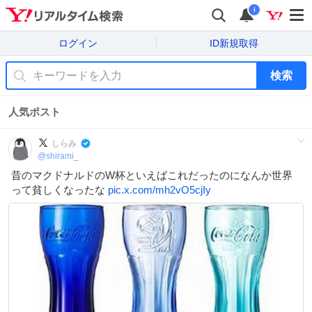
i
ログイン
ID新規取得
検索
人気ポスト
しらみ
@
shirami_
昔のマクドナルドのW杯といえばこれだったのになんか世界
って貧しくなったな
pic.x.com/mh2vO5cjIy