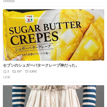
16時間前
信
ポ
い
数
ス
ね
ト
数
数
セブンのシュガーバタークレープ神だった。
2
107
2,652
返
リ
い
1日前
信
ポ
い
数
ス
ね
ト
数
数