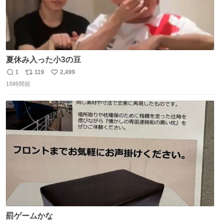
夏休み入った小3の豆
1
119
2,499
返
リ
い
16時間前
信
ポ
い
数
ス
ね
ト
数
数
罰ゲームかな