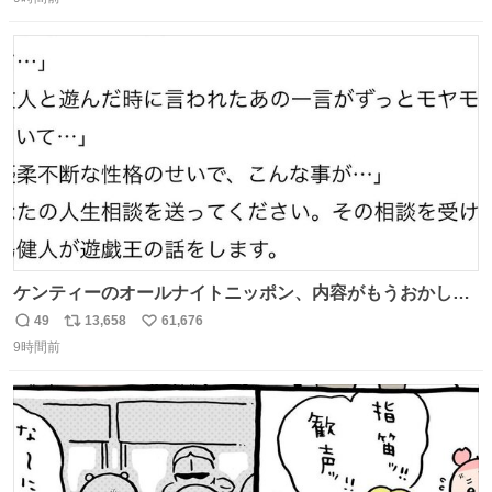
信
ポ
い
紹介します。 引き続き、早期復旧に向けて着実に工事を進
数
ス
ね
めてまいります。 #NEXCO西日本 #熊本地震
ト
数
数
ケンティーのオールナイトニッポン、内容がもうおかしい
#中島健人ANN
49
13,658
61,676
返
リ
い
9時間前
信
ポ
い
数
ス
ね
ト
数
数