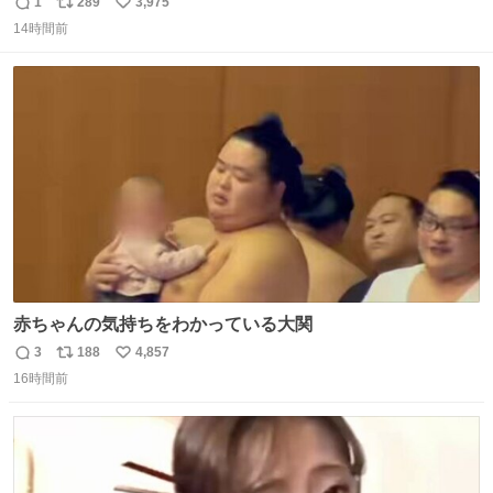
ぎ奪い去ったプリンの写真です。
1
289
3,975
返
リ
い
14時間前
信
ポ
い
数
ス
ね
ト
数
数
赤ちゃんの気持ちをわかっている大関
3
188
4,857
返
リ
い
16時間前
信
ポ
い
数
ス
ね
ト
数
数