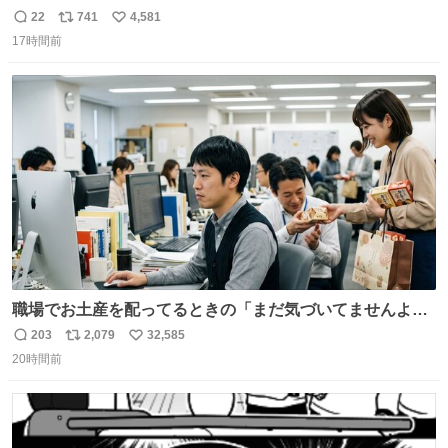
22
741
4,581
返
リ
い
17時間前
信
ポ
い
数
ス
ね
ト
数
数
職場でお土産を配ってるときの「まだ気づいてませんよ」
的な演技が毎回シンドい。
203
2,079
32,585
返
リ
い
20時間前
信
ポ
い
数
ス
ね
ト
数
数