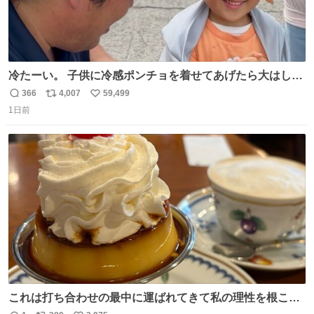
冷たーい。 子供に冷感ポンチョを着せてあげたら大はしゃ
ぎで喜んでくれました。 こんな素敵な代物を提供してくれ
366
4,007
59,499
返
リ
い
た山口県の恩師に感謝。
1日前
信
ポ
い
数
ス
ね
ト
数
数
これは打ち合わせの最中に運ばれてきて私の理性を根こそ