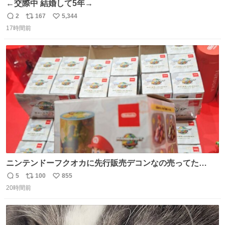
←交際中 結婚して5年→
2
167
5,344
返
リ
い
17時間前
信
ポ
い
数
ス
ね
ト
数
数
ニンテンドーフクオカに先行販売デコンなの売ってた
ー！？ 磁石でくっつくプルバックカーらしい
5
100
855
返
リ
い
20時間前
信
ポ
い
数
ス
ね
ト
数
数