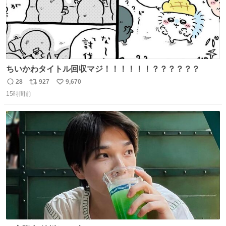
ちいかわタイトル回収マジ！！！！！！？？？？？？
28
927
9,670
返
リ
い
15時間前
信
ポ
い
数
ス
ね
ト
数
数