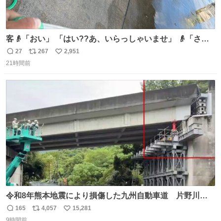
客👴「おい」 「はい??あ、いらっしゃいませ」 👴「さっ
きからずっと水出しっぱなしでもったいないだろ」 「静電
27
267
2,951
返
リ
い
気を逃がし、熱くなった地面の温度を下げ、引火事故の防
21時間前
信
ポ
い
止の為必要な作業です」 👴「水不足の昨今にもったいない
数
ス
ね
ことをするな!!」 それでは歌います、聞いてください 「井
ト
数
数
戸水」
令和8年熊本地震により損傷した九州自動車道 片野川橋
（下り線）の復旧作業を行っています。 タイムラプス動画
165
4,057
15,281
返
リ
い
で、段差が生じた橋桁をジャッキアップしている様子をご
9時間前