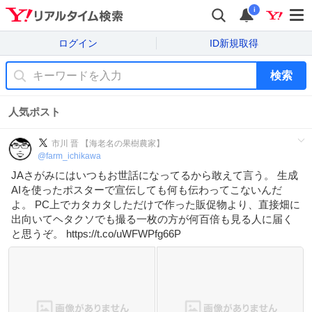
i
ログイン
ID新規取得
検索
人気ポスト
市川 晋 【海老名の果樹農家】
@
farm_ichikawa
JAさがみにはいつもお世話になってるから敢えて言う。 生成
AIを使ったポスターで宣伝しても何も伝わってこないんだ
よ。 PC上でカタカタしただけで作った販促物より、直接畑に
出向いてヘタクソでも撮る一枚の方が何百倍も見る人に届く
と思うぞ。 https://t.co/uWFWPfg66P