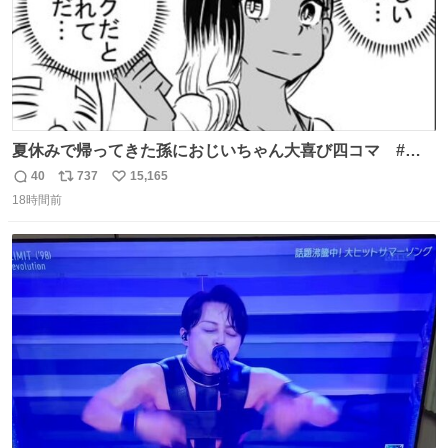
夏休みで帰ってきた孫におじいちゃん大喜び四コマ #四
コマ漫画 #Web漫画 #漫画が読めるハッシュタグ
40
737
15,165
返
リ
い
18時間前
信
ポ
い
数
ス
ね
ト
数
数