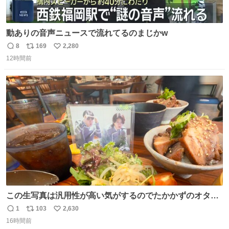
動ありの音声ニュースで流れてるのまじかw
8
169
2,280
返
リ
い
12時間前
信
ポ
い
数
ス
ね
ト
数
数
この生写真は汎用性が高い気がするのでたかかずのオタク
は絶対買った方が良いw
1
103
2,630
返
リ
い
16時間前
信
ポ
い