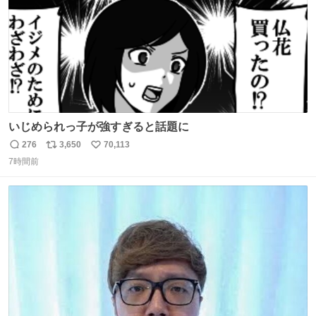
いじめられっ子が強すぎると話題に
276
3,650
70,113
返
リ
い
7時間前
信
ポ
い
数
ス
ね
ト
数
数