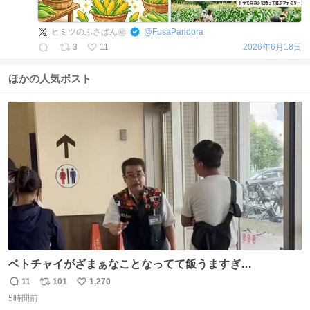
ヒミツのふさぱん㊙️
@
FusaPandora
3
11
2026年6月18日
ほかの人気ポスト
ベトチャイがざまぁなことなってて飯うますぎ
る〜〜〜！！！！！！！！ 店員さんの神対応によって先頭
11
101
1,270
返
リ
い
並んでたのに列からハブられてたwwwwwwwwwwww
5時間前
信
ポ
い