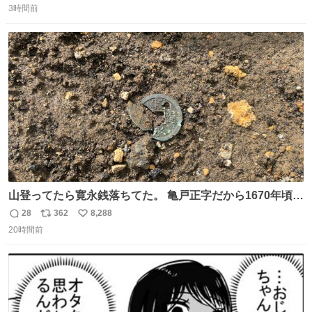
「私、及川光博はこの度、交際しておりました方と入籍い
3時間前
信
ポ
い
たしました。また、新しい命を授かっております」「今後
数
ス
ね
も変わらず俳優として、ミッチーとして、努力し精進して
ト
数
数
参ります」とつづった。
山登ってたら寛永銭落ちてた。 亀戸正字だから1670年頃に
鋳造されたもの。
28
362
8,288
返
リ
い
20時間前
信
ポ
い
数
ス
ね
ト
数
数