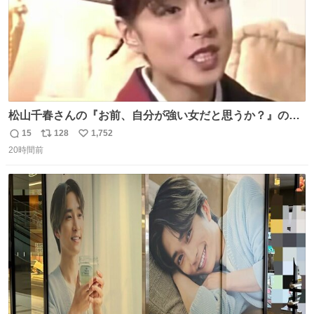
松山千春さんの『お前、自分が強い女だと思うか？』の一
言で… 中森明菜さんが思わず本音をこぼす瞬間😭
15
128
1,752
返
リ
い
20時間前
信
ポ
い
数
ス
ね
ト
数
数