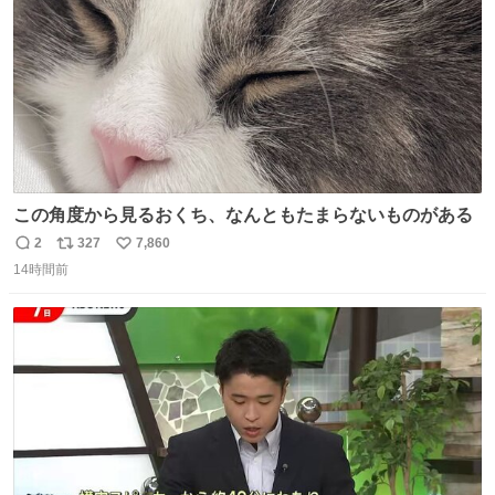
この角度から見るおくち、なんともたまらないものがある
2
327
7,860
返
リ
い
14時間前
信
ポ
い
数
ス
ね
ト
数
数