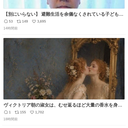
【別にいらない】 避難生活を余儀なくされている子どもた
ちのためにヒカキンボックス1000個を寄付させていただき
53
149
3,695
返
リ
い
ました
14時間前
信
ポ
い
数
ス
ね
ト
数
数
ヴィクトリア朝の淑女は、むせ返るほど大量の香水を身に
つけるものではないとされていた。それでも香水は、髪や
1
155
1,702
返
リ
い
肌の手入れと同じくらい、ヴィクトリア朝の女性達の美容
18時間前
信
ポ
い
習慣に欠かせないものだった。 当時の香水は、現在私たち
数
ス
ね