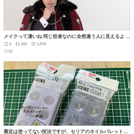
メイクって凄いね 同じ役者なのに全然違う人に見えるよ #
仮面ライダーマイス #ブルーロック
2
102
1,578
返
リ
い
1日前
信
ポ
い
数
ス
ね
ト
数
数
最近は使ってない技法ですが、セリアのネイルパレットの