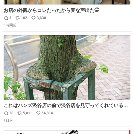
お店の外観からコレだったから変な声出た🤭
3
102
3,630
返
リ
い
6時間前
信
ポ
い
数
ス
ね
ト
数
数
これはハンズ渋谷店の前で渋谷店を見守ってくれている
「くつろ木」。
38
5,011
54,814
返
リ
い
1日前
信
ポ
い
数
ス
ね