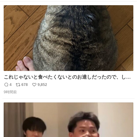
数
ス
ね
ト
数
数
これじゃないと食べたくないとのお達しだったので、しっ
ぽ置き場係になっている
4
678
9,852
返
リ
い
9時間前
信
ポ
い
数
ス
ね
ト
数
数