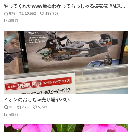
やってくれたwww流石わかってらっしゃる🤣🤣🤣 #Mステ
#西川貴教
675
10,552
138,707
返
リ
い
18時間前
信
ポ
い
数
ス
ね
ト
数
数
イオンのおもちゃ売り場ヤバい
11
473
5,741
返
リ
い
19時間前
信
ポ
い
数
ス
ね
ト
数