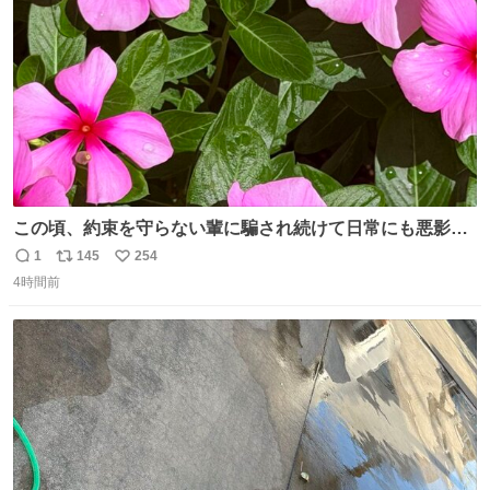
数
この頃、約束を守らない輩に騙され続けて日常にも悪影響
が出てきて仕事も出来ずでストレスマックス。 解決には断
1
145
254
返
リ
い
ち切るのみ。 そんな時に美しい光景は救いの刻です。 人様
4時間前
信
ポ
い
に迷惑をかける人間の神経には理解が出来ないし理解する
数
ス
ね
気もない。 実直に生きる！ 今日も嘘に負けずに頑張りま
ト
数
数
す。 #LUNE #約束