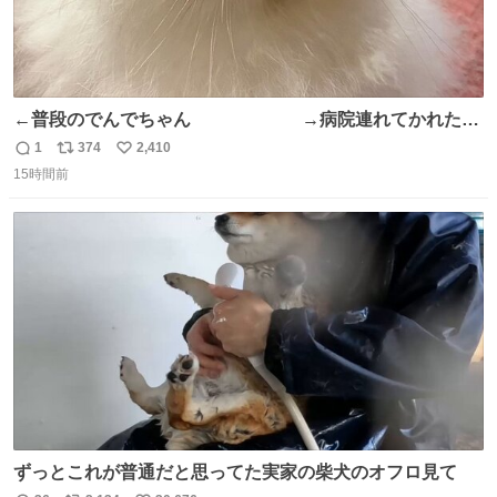
←普段のでんでちゃん →病院連れてかれたで
んちゃん
1
374
2,410
返
リ
い
15時間前
信
ポ
い
数
ス
ね
ト
数
数
ずっとこれが普通だと思ってた実家の柴犬のオフロ見て