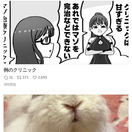
ト
数
数
例のクリニック
11
371
2,655
返
リ
い
3時間前
信
ポ
い
数
ス
ね
ト
数
数