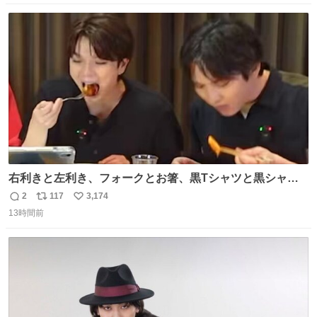
数
ス
ね
ト
数
数
右利きと左利き、フォークとお箸、黒Tシャツと黒シャ
ツ、ありがとう、いい塩レです
2
117
3,174
返
リ
い
13時間前
信
ポ
い
数
ス
ね
ト
数
数