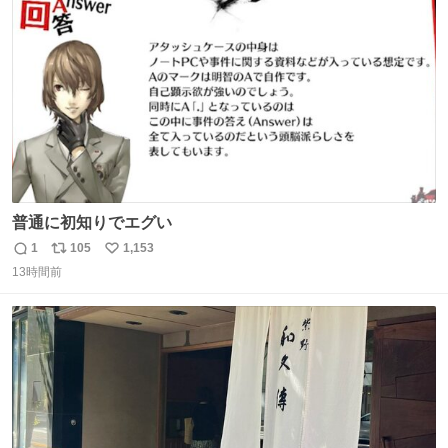
ト
数
数
普通に初知りでエグい
1
105
1,153
返
リ
い
13時間前
信
ポ
い
数
ス
ね
ト
数
数