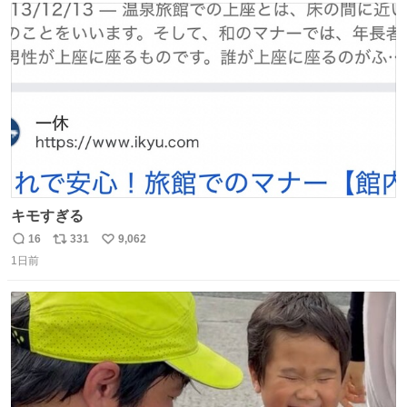
が知る香水よりも単純な組成で、その大部分は薔薇、菫、
ト
数
数
ベルガモット、
キモすぎる
16
331
9,062
返
リ
い
1日前
信
ポ
い
数
ス
ね
ト
数
数