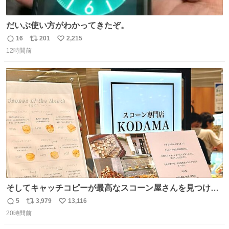
だいぶ使い方がわかってきたぞ。
16
201
2,215
返
リ
い
12時間前
信
ポ
い
数
ス
ね
ト
数
数
そしてキャッチコピーが最高なスコーン屋さんを見つけて
しまったので思わず買い込んでしまった。スコーンなんて
5
3,979
13,116
返
リ
い
パッサパサなほどええですからね。
20時間前
信
ポ
い
数
ス
ね