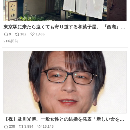
東京駅に来たら遠くても寄り道する和菓子屋。 『西湖』と
いう笹に包まれ、蓮根の粉で出来た生菓子がたまらなく美
9
102
1,406
返
リ
い
味しい。 笹の香りと和三盆の風味、蓮粉のもちもちと特徴
21時間前
信
ポ
い
ある食感は唯一無二。
数
ス
ね
ト
数
数
【祝】及川光博、一般女性との結婚を発表「新しい命を授
かっております」 news.livedoor.com/lite/article_d…
238
3,884
16,146
返
リ
い