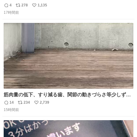
四隅をハサミで切り落とし、やすりがけすればミニチュア
4
278
1,135
返
リ
い
食器ができます。 底にストローをカットしたものを接着し
17時間前
信
ポ
い
塗装すれば茶碗になります。素材が塩化ビニルなので接着
数
ス
ね
剤や塗料は対応したものを使うと良いです。 透明はそのま
ト
数
数
までも使えます。
筋肉量の低下、すり減る歯、関節の動きづらさ等少しずつ
現れる変化。 ごはんを細かくすることで #風花 の歯に代わ
14
234
2,739
返
リ
い
るよ。サプリを食べてもらうことで筋肉や関節をサポート
15時間前
信
ポ
い
しようね 風花が無理なく続けられる範囲で、高齢のステー
数
ス
ね
ジまで頑張ってきたその身体も風花の意思も大切にしてい
ト
数
数
くよ #徳山動物園