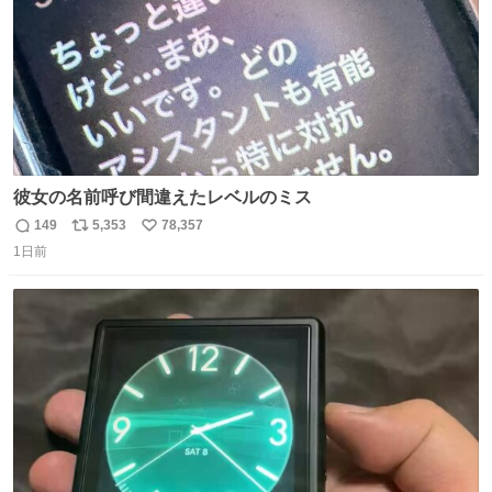
彼女の名前呼び間違えたレベルのミス
149
5,353
78,357
返
リ
い
1日前
信
ポ
い
数
ス
ね
ト
数
数