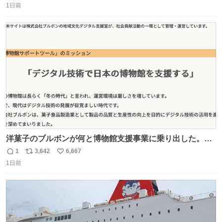
1日前
信
ポ
い
数
ス
ね
ト
数
数
洋菓子のブルボンが何と博物館支援事業に乗り出した。
「菓子食品製造業として製品の品質と生産性の向上を目的
1
3,642
6,667
返
リ
い
にデジタル技術の活用を進め、知見を深めてまいりまし
1日前
信
ポ
い
た。このたび、これら取り組みで得た知識・知見を、文化
数
ス
ね
支援活動の一つとして「博物館支援」に活かします」との
ト
数
数
こと。