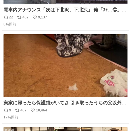
電車内アナウンス「次は下北沢、下北沢」 俺「ｽｯ…🤓」
(立ち上がる) 周りの乗客「(やっぱりな……)」
22
437
9,137
返
リ
い
8時間前
信
ポ
い
数
ス
ね
ト
数
数
実家に帰ったら保護猫がいてさ 引き取ったうちの父以外に
は威嚇してくるよって話を聞いてたんだけど僕は大丈夫そ
9
407
10,464
返
リ
い
う 可愛いなこいつ
17時間前
信
ポ
い
数
ス
ね