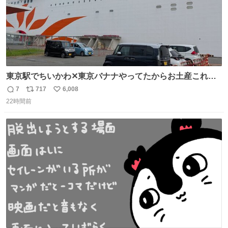
東京駅でちいかわ✕東京バナナやってたからお土産これに
したろ！って買った後にフェリー乗ったらちいかわフェリ
7
717
6,008
返
リ
い
ーだったw
22時間前
信
ポ
い
数
ス
ね
ト
数
数