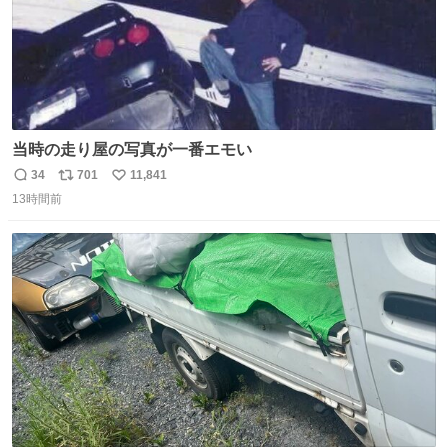
当時の走り屋の写真が一番エモい
34
701
11,841
返
リ
い
13時間前
信
ポ
い
数
ス
ね
ト
数
数