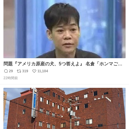
ト
数
数
問題『アメリカ原産の犬、5つ答えよ』 名倉「ホンマごめ
ん。 日本」
29
319
11,104
返
リ
い
22時間前
信
ポ
い
数
ス
ね
ト
数
数