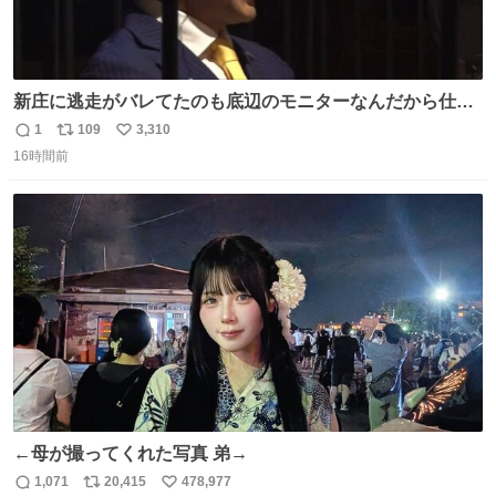
新庄に逃走がバレてたのも底辺のモニターなんだから仕方
ないと開き直る山本w w w w w w #VIVANT #悪役会議室
1
109
3,310
返
リ
い
16時間前
信
ポ
い
数
ス
ね
ト
数
数
←母が撮ってくれた写真 弟→
1,071
20,415
478,977
返
リ
い