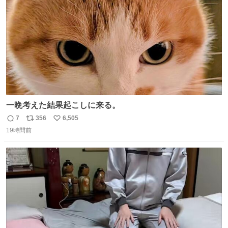
数
一晩考えた結果起こしに来る。
7
356
6,505
返
リ
い
19時間前
信
ポ
い
数
ス
ね
ト
数
数