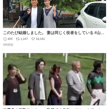
このたび結婚しました。 妻は同じく役者をしている #山下
ひかり です。 これからも一つひとつの作品に真摯に向き合
405
1,107
18,341
返
リ
い
い、役者として精進していきます。変わらず見守っていた
4時間前
信
ポ
い
だけたら嬉しいです。 写真は先日、妻の故郷へ行った時に
数
ス
ね
立ち寄った、妻のソウルフードのラーメン屋さんでの一枚
ト
数
数
🍜