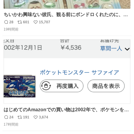
ちいかわ興味ない彼氏、観る前にボンドロくれたのに、見
た後に返却求められた。くそう。
28
601
15,707
返
リ
い
19時間前
信
ポ
い
数
ス
ね
ト
数
数
はじめてのAmazonでの買い物は2002年で、ポケモンを買
ったようだ 24年前かぁ。
24
191
3,674
返
リ
い
17時間前
信
ポ
い
数
ス
ね