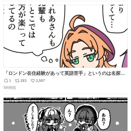
数
ス
ね
ト
数
数
「ロンドン在住経験があって英語苦手」というのは名探偵
としては「妙だな」ってなるところなのに、小林みくるだ
1
283
2,587
返
リ
い
からスルーされている小林クオリティ。
5時間前
信
ポ
い
数
ス
ね
ト
数
数