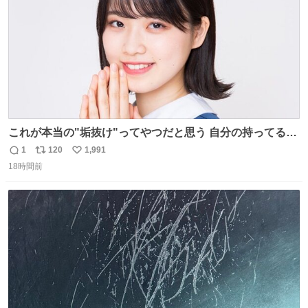
これが本当の"垢抜け"ってやつだと思う 自分の持ってるポ
テンシャルを最大限活かしてるもん 私も整形とかじゃなく
1
120
1,991
返
リ
い
て、こういう垢抜け方したい
18時間前
信
ポ
い
数
ス
ね
ト
数
数