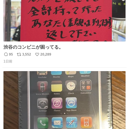
渋谷のコンビニが困ってる。
95
3,552
20,289
返
リ
い
1日前
信
ポ
い
数
ス
ね
ト
数
数