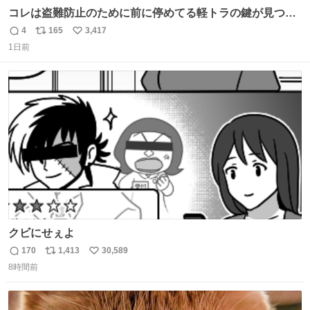
コレは盗難防止のために前に停めてる軽トラの鍵が見つか
らなくて 持ち主すら動かすことができない鉄壁のスープラ
4
165
3,417
返
リ
い
1日前
信
ポ
い
数
ス
ね
ト
数
数
クビにせぇよ
170
1,413
30,589
返
リ
い
8時間前
信
ポ
い
数
ス
ね
ト
数