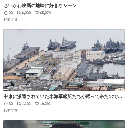
ちいかわ映画の地味に好きなシーン
20
6,038
65,074
返
リ
い
16時間前
信
ポ
い
数
ス
ね
ト
数
数
中東に派遣されていた米海軍艦艇たちが帰って来たので、
ギチギチになった佐世保基地
30
1,102
10,291
返
リ
い
16時間前
信
ポ
い
数
ス
ね
ト
数