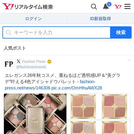
i
ログイン
ID新規取得
検索
人気ポスト
Fashion Press
@
fashionpressnet
エレガンス26年秋コスメ、重ねるほど透明感UP＆“美グラ
デ”叶える4色アイシャドウパレット -
fashion-
press.net/news/146306
pic.x.com/OmHhuAWX28