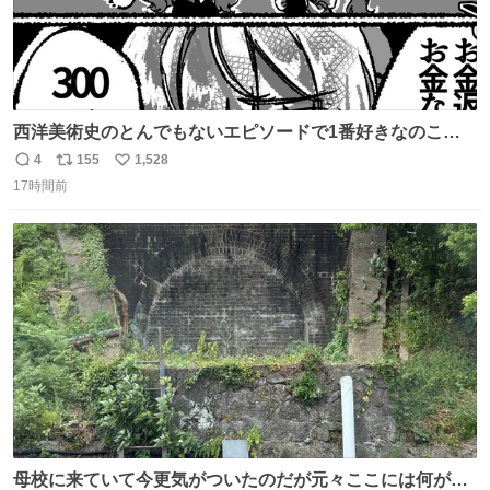
西洋美術史のとんでもないエピソードで1番好きなのこれ
モネのエピソード大体面白い #絵がみの美術史創作
4
155
1,528
返
リ
い
17時間前
信
ポ
い
数
ス
ね
ト
数
数
母校に来ていて今更気がついたのだが元々ここには何があ