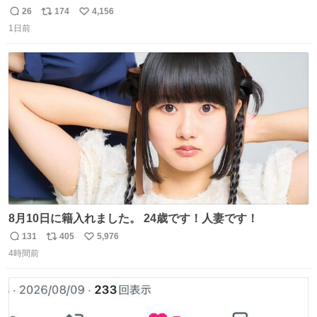
ったのだろう…？_:(´ཀ`」 ∠):
26
174
4,156
返
リ
い
1日前
信
ポ
い
数
ス
ね
ト
数
数
8月10日に籍入れました。 24歳です！人妻です！
131
405
5,976
返
リ
い
4時間前
信
ポ
い
数
ス
ね
ト
数
数