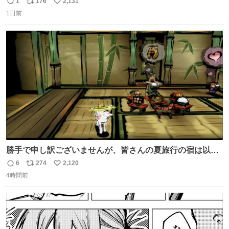
う
1
176
2,131
返
リ
い
1日前
信
ポ
い
数
ス
ね
ト
数
数
勝手で申し訳ございませんが、皆さんの夏旅行の宿は以下
のルールで決めさせてもらいます！ ←この投稿が1万いい
6
274
2,120
返
リ
い
ね以上 →この投稿が1万いいね未満 #宿の日 #Okami #大神
4時間前
信
ポ
い
数
ス
ね
ト
数
数