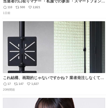
当選者の口取りマナー ・私服での参加 ・スマートフォンで
の撮影 ・調教師へ自分から握手を求める行為 ・シャツをズ
110
500
2,821
返
リ
い
ボンにインしていない服装 ・ボディーバッグの着用 私も口
1日前
信
ポ
い
ドリに参加したいので、出禁になる前に繰り返し案内して
数
ス
ね
ほしい #DMMバヌーシ
ト
数
数
これ結構、画期的じゃないですかね？ 業者発注しなくて
も、誰でも簡単に防犯カメラ設置が… 町の電気屋さんでも
17
147
1,027
返
リ
い
施工できそう
20時間前
信
ポ
い
数
ス
ね
ト
数
数