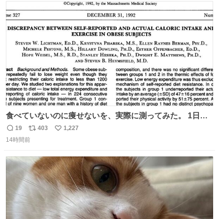
ト
数
数
食べていないのに痩せないを、実際に測ってみた。 1日
1200kcal未満と申告しながら減量できない10人を、14日間
19
403
1,227
返
リ
い
調査。 本人の申告は平均1028kcal/日だったが、実際の摂
14時間前
信
ポ
い
取量は2081kcal/日。食事量を47％少なく、身体活動を
数
ス
ね
51％多く見積もっていた。
ト
数
数