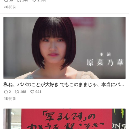
36
146
1,580
返
リ
い
7時間前
信
ポ
い
数
ス
ね
ト
数
数
私ね、パパのことが大好き でもこのままじゃ、本当にパパ
を嫌いになっちゃう だから・・・ ドラマ #もうパパ ！😠
2
168
941
返
リ
い
本編映像初公開📺 親子の愛ゆえのすれ違いを描くティザー
4時間前
信
ポ
い
映像を解禁！ TVerでお気に入り登録💖
数
ス
ね
tver.jp/series/sr504n7… #日10 #ABCテレビ #新ドラマ
ト
数
数
10/4（日）スタート🎬