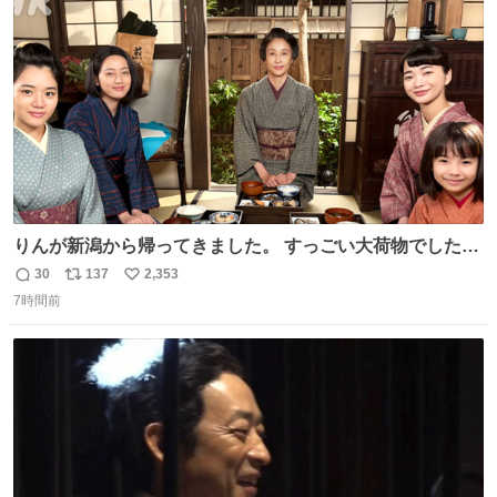
ト
数
数
りんが新潟から帰ってきました。 すっごい大荷物でした
ね…… 久しぶりにみんなそろってのご飯。 安はおめでた。
30
137
2,353
返
リ
い
環もうれしそうでした。 👇りん、おかえりなさい
7時間前
信
ポ
い
web.nhk/tv/an/kazekaor…［見逃し配信中］ #朝ドラ #風
数
ス
ね
薫る #風薫るオフショット 見上愛 上坂樹里 水野美紀 早坂
ト
数
数
美海 英茉