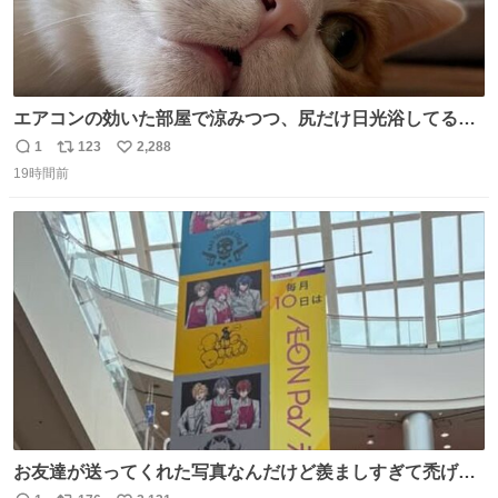
エアコンの効いた部屋で涼みつつ、尻だけ日光浴してる猫
もはや貴族じゃん！
1
123
2,288
返
リ
い
19時間前
信
ポ
い
数
ス
ね
ト
数
数
お友達が送ってくれた写真なんだけど羨ましすぎて禿げそ