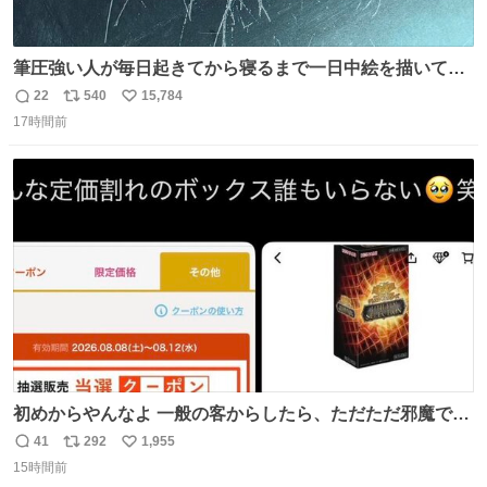
筆圧強い人が毎日起きてから寝るまで一日中絵を描いてる
とこうなる。 異常事態です。
22
540
15,784
返
リ
い
17時間前
信
ポ
い
数
ス
ね
ト
数
数
初めからやんなよ 一般の客からしたら、ただただ邪魔でし
かないのよ
41
292
1,955
返
リ
い
15時間前
信
ポ
い