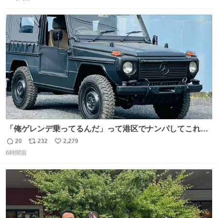
信
ポ
い
数
ス
ね
ト
数
数
「俺ゲレンデ乗ってるんだ」って港区でナンパしてこれで
迎え行きたい
20
232
2,279
返
リ
い
6時間前
信
ポ
い
数
ス
ね
ト
数
数