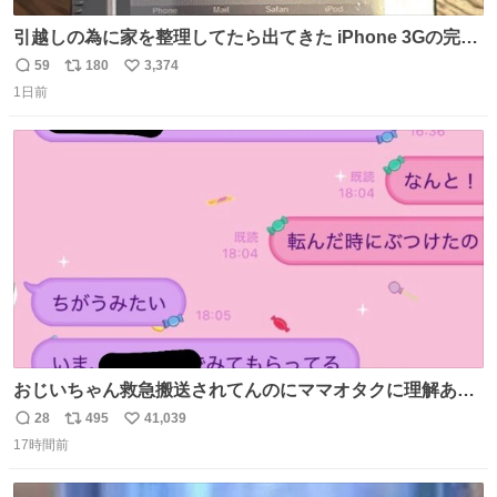
引越しの為に家を整理してたら出てきた iPhone 3Gの完全
未開封品 かなり前に楽天だかで買った多分未使用のデモ機
59
180
3,374
返
リ
い
で-が出るのだと思うんだよね ヤフオクで売れてない190万
1日前
信
ポ
い
があったけど初代じゃあるまいし流石にそこまではねぇ 日
数
ス
ね
本初のモデルではあるけど´д` ; #Apple #iPhone3G
ト
数
数
おじいちゃん救急搬送されてんのにママオタクに理解あっ
て不謹慎だけどウケる
28
495
41,039
返
リ
い
17時間前
信
ポ
い
数
ス
ね