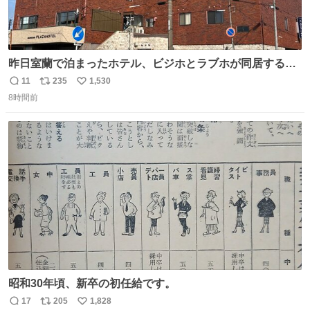
昨日室蘭で泊まったホテル、ビジホとラブホが同居する謎
形態だった。2階と3階の部屋数が異様に少ない。
11
235
1,530
返
リ
い
8時間前
信
ポ
い
数
ス
ね
ト
数
数
昭和30年頃、新卒の初任給です。
17
205
1,828
返
リ
い