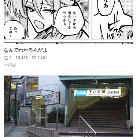
なんでわかるんだよ
9
128
2,301
返
リ
い
3時間前
信
ポ
い
数
ス
ね
ト
数
数