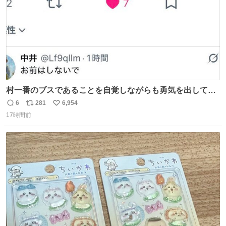
村一番のブスであることを自覚しながらも勇気を出して村
長の息子に恋文を書いたら翌日村の共用井戸に捨てられて
6
281
6,954
返
リ
い
たときの顔になった
17時間前
信
ポ
い
数
ス
ね
ト
数
数