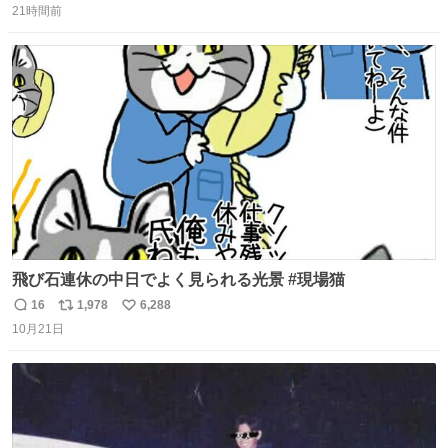
21時間前
信
ポ
い
数
ス
ね
ト
数
数
飛び石連休の中日でよく見られる光景 #現場猫
16
1,978
6,288
返
リ
い
10月21日
信
ポ
い
数
ス
ね
ト
数
数