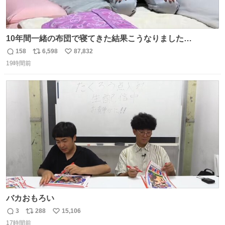
10年間一緒の布団で寝てきた結果こうなりました…
158
6,598
87,832
返
リ
い
19時間前
信
ポ
い
数
ス
ね
ト
数
数
バカおもろい
3
288
15,106
返
リ
い
17時間前