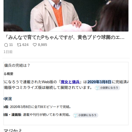
「みんなで育てたPちゃんですが、黄色ブドウ球菌のエン
テロトキシン（耐熱性毒素）が検出されたので、議論する
11
624
8,985
返
リ
い
までもなく処分が決まりました」
1日前
信
ポ
い
数
ス
ね
ト
数
数
マジかよ……