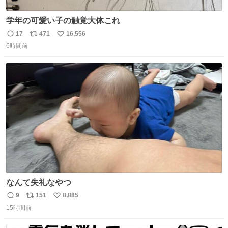
学年の可愛い子の触覚大体これ
17
471
16,556
返
リ
い
6時間前
信
ポ
い
数
ス
ね
ト
数
数
なんて失礼なやつ
9
151
8,885
返
リ
い
15時間前
信
ポ
い
数
ス
ね