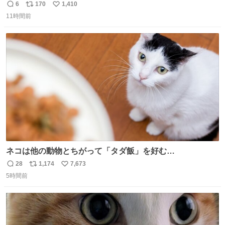
ろいな
6
170
1,410
返
リ
い
11時間前
信
ポ
い
数
ス
ね
ト
数
数
ネコは他の動物とちがって「タダ飯」を好む
nazology.kusuguru.co.jp/archives/94563 米UCの先行研
28
1,174
7,673
返
リ
い
究によると、多くの動物はタスクをクリアしてエサを獲る
5時間前
信
ポ
い
ことを好む傾向があるが、ネコにはこの傾向が見られない
数
ス
ね
のだという。ネコ様は面倒な作業がお嫌いなようです。
ト
数
数