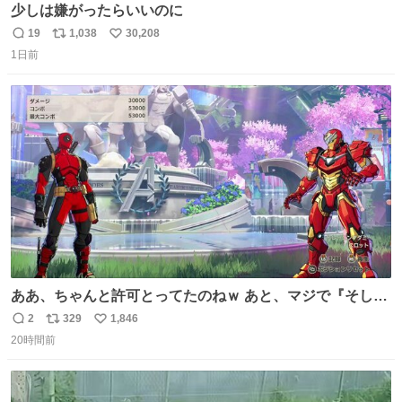
少しは嫌がったらいいのに
19
1,038
30,208
返
リ
い
1日前
信
ポ
い
数
ス
ね
ト
数
数
ああ、ちゃんと許可とってたのねｗ あと、マジで『そして
時は動き出す』って言ってて草オブ草
2
329
1,846
返
リ
い
20時間前
信
ポ
い
数
ス
ね
ト
数