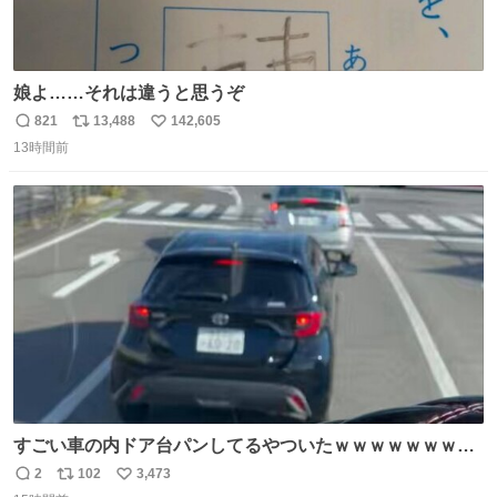
娘よ……それは違うと思うぞ
821
13,488
142,605
返
リ
い
13時間前
信
ポ
い
数
ス
ね
ト
数
数
すごい車の内ドア台パンしてるやついたｗｗｗｗｗｗｗｗ
ｗｗｗｗｗｗ
2
102
3,473
返
リ
い