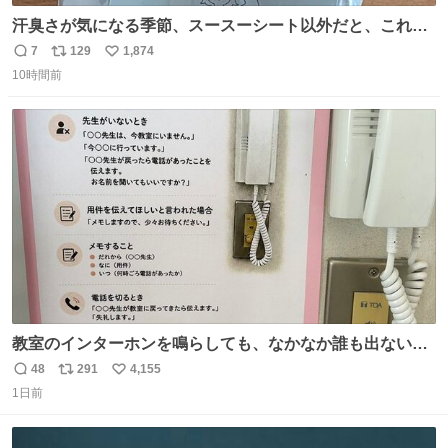
汗臭さが気になる季節、スースーシート以外だと、これが
とにかくスッキリする。2年くらい前に #生活は踊る で紹
7
129
1,874
返
リ
い
介したやつ。おじさんにもおばさんにもオススメだ。ドラ
10時間前
信
ポ
い
ストに売ってるぞ。ドライシャンプーって書いてあるけど
数
ス
ね
汗拭きシートみたいなもの。耳裏襟足首筋がんがん拭いて
ト
数
数
汗臭不安を解消。
教室のインターホンを鳴らしても、なかなか誰も出ないこ
とがあります…。 もしかすると「電話の出方」に困ってい
48
291
4,155
返
リ
い
るのかもしれません。 そこで「何を話せばいいか」が見え
1日前
信
ポ
い
る手引きを用意して、安心して電話に出られるようにしま
数
ス
ね
す。 インターホンの応対も大切なコミュニケーションの学
ト
数