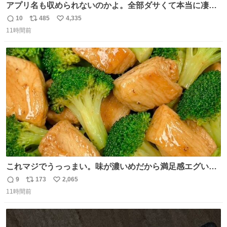
アプリ名も収められないのかよ。全部ダサくて本当に凄
い。 https://t.co/LemyLGyVkR
10
485
4,335
返
リ
い
11時間前
信
ポ
い
数
ス
ね
ト
数
数
これマジでうっっまい。味が濃いめだから満足感エグいし
1週間で3キロ痩せた😭
9
173
2,065
返
リ
い
11時間前
信
ポ
い
数
ス
ね
ト
数
数