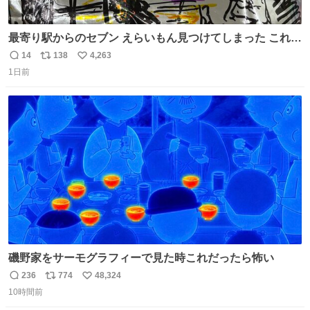
最寄り駅からのセブン えらいもん見つけてしまった これ売
ってくれへんかな… #浅井健一 #ポテチ #ロックの名盤
14
138
4,263
返
リ
い
1日前
信
ポ
い
数
ス
ね
ト
数
数
磯野家をサーモグラフィーで見た時これだったら怖い
236
774
48,324
返
リ
い
10時間前
信
ポ
い