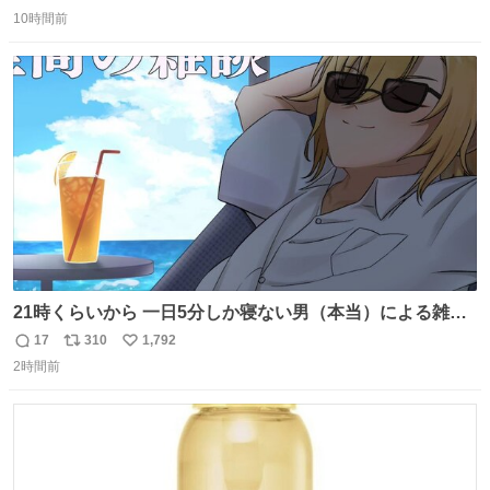
返
リ
い
10時間前
信
ポ
い
数
ス
ね
ト
数
数
21時くらいから 一日5分しか寝ない男（本当）による雑談
youtube.com/live/FjEPM8ZBP… @YouTubeより
17
310
1,792
返
リ
い
2時間前
信
ポ
い
数
ス
ね
ト
数
数