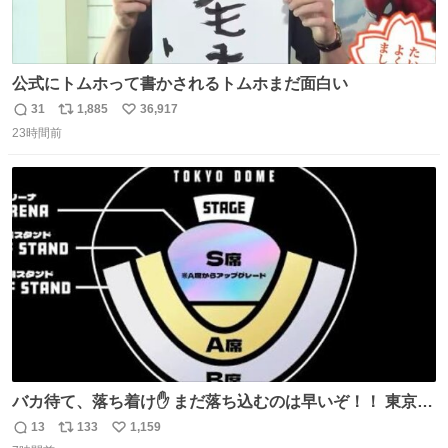
公式にトムホって書かされるトムホまだ面白い
31
1,885
36,917
返
リ
い
23時間前
信
ポ
い
数
ス
ね
ト
数
数
バカ待て、落ち着け✋ まだ落ち込むのは早いぞ！！ 東京ド
ームの最大キャパ5.5万人に対して席数の配分はだいたい S
13
133
1,159
返
リ
い