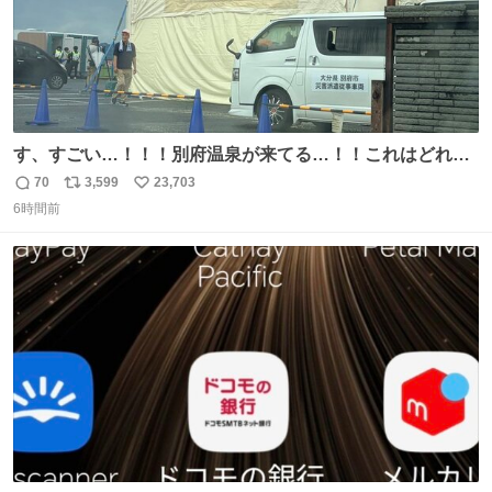
す、すごい…！！！別府温泉が来てる…！！これはどれぐ
らい待つんだろう…
70
3,599
23,703
返
リ
い
6時間前
信
ポ
い
数
ス
ね
ト
数
数