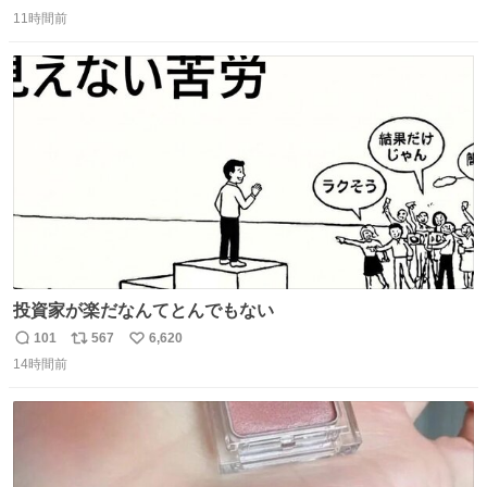
返
リ
い
11時間前
信
ポ
い
数
ス
ね
ト
数
数
投資家が楽だなんてとんでもない
101
567
6,620
返
リ
い
14時間前
信
ポ
い
数
ス
ね
ト
数
数