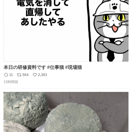
ト
数
数
本日の研修資料です #仕事猫 #現場猫
11
564
2,383
返
リ
い
15時間前
信
ポ
い
数
ス
ね
ト
数
数