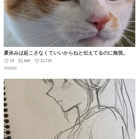
夏休みは起こさなくていいからねと伝えてるのに無視。
19
880
11,735
返
リ
い
3時間前
信
ポ
い
数
ス
ね
ト
数
数