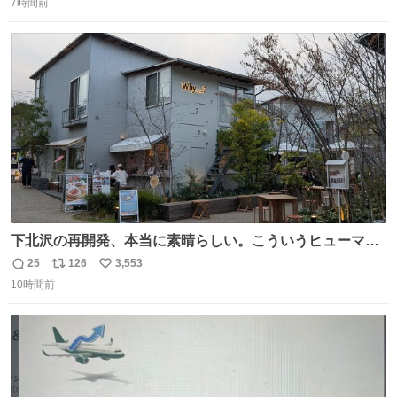
席（アリーナ）：約1.4万人 A席（1階スタンド）：約2.5万
7時間前
信
ポ
い
人 B席（2階スタンド）：約1.5万人 一番席数が多いA席は
数
ス
ね
一次だけで全枠出し切るわけないし、二次からは全体の3
ト
数
数
割を占める
下北沢の再開発、本当に素晴らしい。こういうヒューマン
スケールの開発がいいんだよ。
25
126
3,553
返
リ
い
10時間前
信
ポ
い
数
ス
ね
ト
数
数