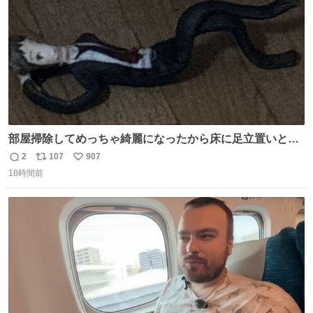
部屋掃除してめっちゃ綺麗になったから床に足立置いとい
たら家族にまだゴミ残ってるよって言われて神
2
107
907
返
リ
い
18時間前
信
ポ
い
数
ス
ね
ト
数
数