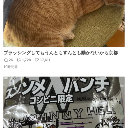
ブラッシングしてもうんともすんとも動かないから京都の
寺にある庭みたいになってる
26
1,728
17,611
返
リ
い
10時間前
信
ポ
い
数
ス
ね
ト
数
数