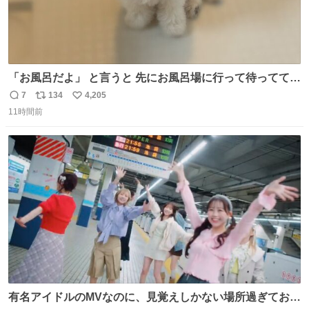
「お風呂だよ」 と言うと 先にお風呂場に行って待っててく
れる 賢いライス
7
134
4,205
返
リ
い
11時間前
信
ポ
い
数
ス
ね
ト
数
数
有名アイドルのMVなのに、見覚えしかない場所過ぎておも