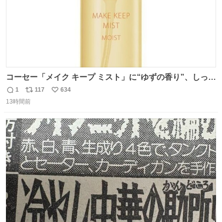
コーセー「メイク キープ ミスト」に“ゆずの香り”、しっと
りツヤ肌叶う保湿タイプ - fashion-press.net/news/148945
1
117
634
返
リ
い
13時間前
信
ポ
い
数
ス
ね
ト
数
数