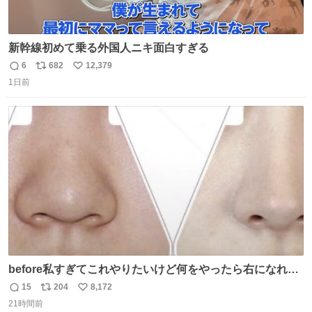
新幹線初めて乗る外国人ニキ面白すぎる
6
682
12,379
返
リ
い
1日前
信
ポ
い
数
ス
ね
ト
数
数
before私すぎてこれやりたいけど何をやったら右になれる
の
15
204
8,172
返
リ
い
21時間前
信
ポ
い