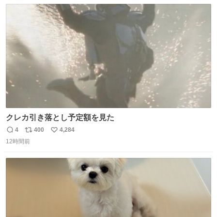
数
ス
ね
ト
数
数
クレカ引き落とし予定額を見た
4
400
4,284
返
リ
い
12時間前
信
ポ
い
数
ス
ね
ト
数
数