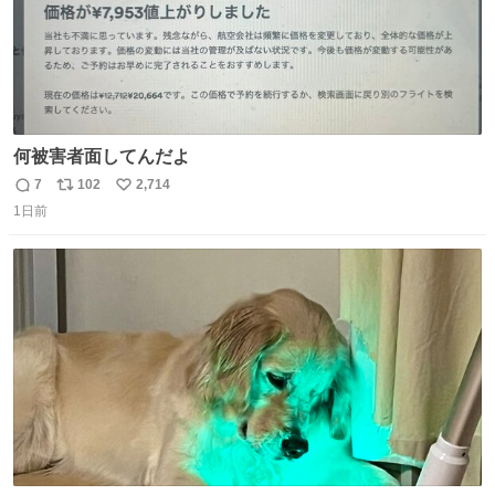
何被害者面してんだよ
7
102
2,714
返
リ
い
1日前
信
ポ
い
数
ス
ね
ト
数
数