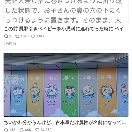
この前 風邪引きベイビーを小児科に連れてった時に ベイビ
ーが鼻水ズルズルになっちゃったんだけど、 この方法思い
1
107
1,066
返
リ
い
出してやってみたら めっちゃ鼻水取れて感動😄✨ 「鼻が摩
6時間前
信
ポ
い
擦で荒れそう…」 と思ってやったことなかったけど、 鼻吸
数
ス
ね
い器無い時の応急処置にとても良いわ🤩 覚えてて損はなか
ト
数
数
った‼️
ちいかわ分からんけど、古本屋だけ属性が名前になってる
のはどういうこと？
132
446
34,250