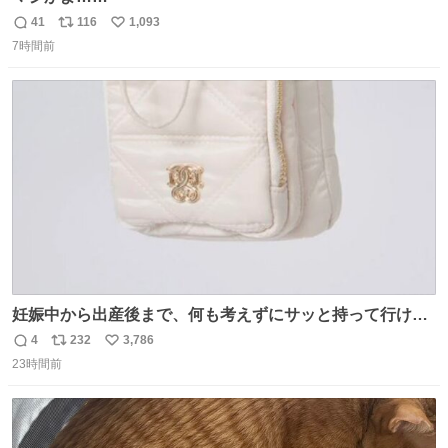
41
116
1,093
返
リ
い
7時間前
信
ポ
い
数
ス
ね
ト
数
数
妊娠中から出産後まで、何も考えずにサッと持って行ける
ようなショルダーバッグが欲しいな〜と思っていたのだけ
4
232
3,786
返
リ
い
ど snidelでめちゃくちゃピッタリなものを見つけたので買
23時間前
信
ポ
い
った！✨ スマホと小物とペットボトルが入るの最高すぎる
数
ス
ね
🥹 しかもスマホ入れ独立してるしファスナーない！地味に
ト
数
数
嬉しいやつ！！！