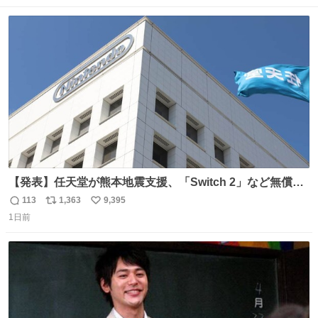
数
ス
ね
ト
数
数
【発表】任天堂が熊本地震支援、「Switch 2」など無償修
理へ 保証切れでも対象 news.livedoor.com/article/detail…
113
1,363
9,395
返
リ
い
任天堂が令和8年熊本地震の被災者支援として、災害救助
1日前
信
ポ
い
法適用地域からの同社製品の修理について、27年2月1日ま
数
ス
ね
で無償で対応すると発表した。「Switch 2」や「Switch」
ト
数
数
「Joy-Con」などが対象。