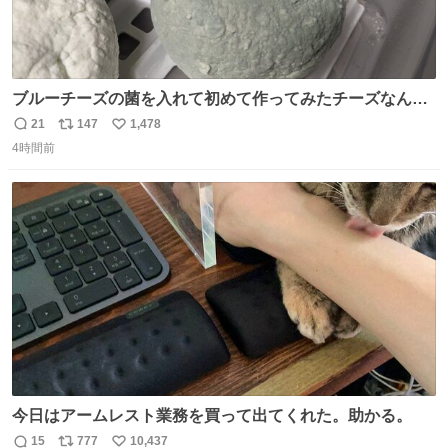
ブルーチーズの菌を入れて初めて作ってみたチーズなんだ
けど 本能でちょっとヤバいと思っちゃう見た目だな
21
147
1,478
返
リ
い
4時間前
信
ポ
い
数
ス
ね
ト
数
数
今日はアームレスト業務を買って出てくれた。助かる。
15
777
10,437