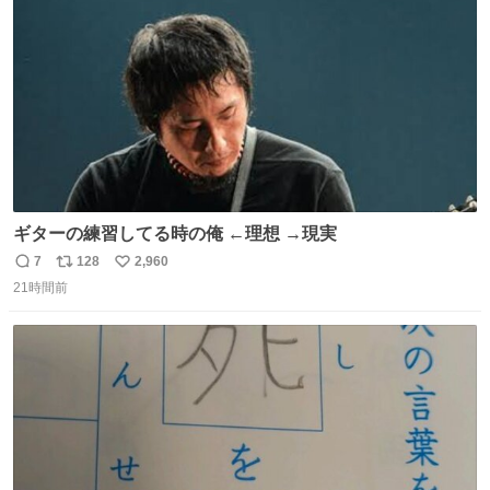
数
びです。
ギターの練習してる時の俺 ←理想 →現実
7
128
2,960
返
リ
い
21時間前
信
ポ
い
数
ス
ね
ト
数
数