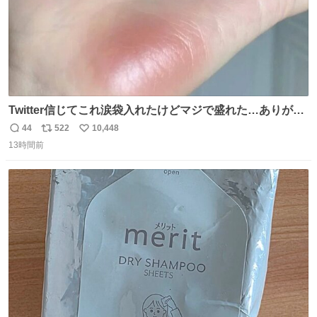
Twitter信じてこれ涙袋入れたけどマジで盛れた…ありがと
う…
44
522
10,448
返
リ
い
13時間前
信
ポ
い
数
ス
ね
ト
数
数