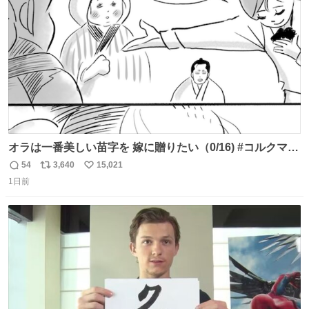
数
オラは一番美しい苗字を 嫁に贈りたい（0/16) #コルクマン
ガ専科
54
3,640
15,021
返
リ
い
1日前
信
ポ
い
数
ス
ね
ト
数
数