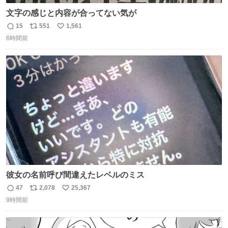
文字の感じと内容が合ってない気が
15
551
1,561
返
リ
い
6時間前
信
ポ
い
数
ス
ね
ト
数
数
彼女の名前呼び間違えたレベルのミス
47
2,078
25,367
返
リ
い
9時間前
信
ポ
い
数
ス
ね
ト
数