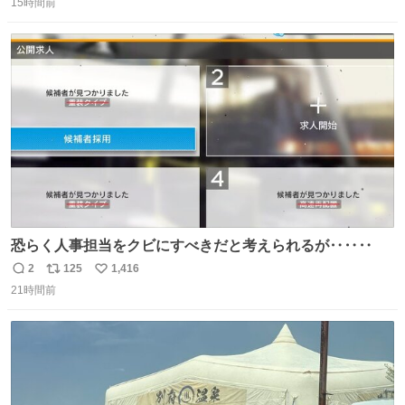
15時間前
信
ポ
い
数
ス
ね
ト
数
数
恐らく人事担当をクビにすべきだと考えられるが‥‥‥
2
125
1,416
返
リ
い
21時間前
信
ポ
い
数
ス
ね
ト
数
数