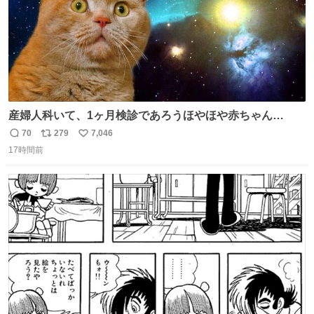
産婦人科いて、1ヶ月検診であろうほやほや赤ちゃん👩‍🍼
と推定2,3歳の女の子👧🏻をワンオペで連れてるママがいる
70
279
7,046
返
リ
い
のだけども 女の子ずっとママの側から離れない…⁉️ 手を繋
17時間前
信
ポ
い
がなくてもうろちょろしないしママが歩いたらピクミンみ
数
ス
ね
たいにﾄﾃﾄﾃついてってるし逃走しないし脱走しないし逃げ
ト
数
数
ないし走ら文字数