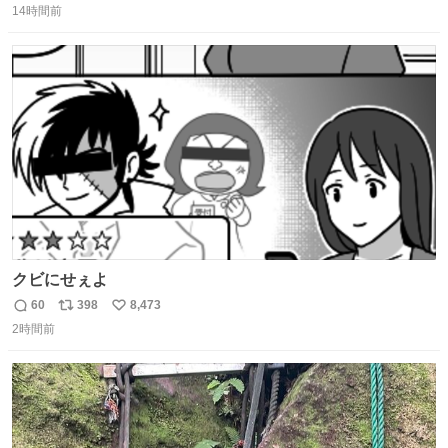
14時間前
信
ポ
い
数
ス
ね
ト
数
数
クビにせぇよ
60
398
8,473
返
リ
い
2時間前
信
ポ
い
数
ス
ね
ト
数
数