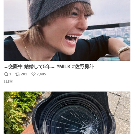
ト
数
数
←交際中 結婚して5年→ #MILK #佐野勇斗
1
201
7,485
返
リ
い
1日前
信
ポ
い
数
ス
ね
ト
数
数