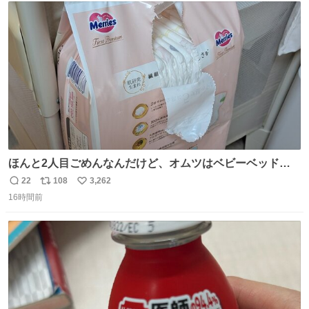
ト
数
数
ほんと2人目ごめんなんだけど、オムツはベビーベッドにS
字フックで吊るしてる😂
22
108
3,262
返
リ
い
16時間前
信
ポ
い
数
ス
ね
ト
数
数