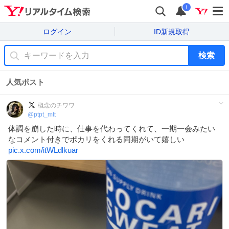
i
ログイン
ID新規取得
検索
人気ポスト
概念のチワワ
@
ptpt_mtt
体調を崩した時に、仕事を代わってくれて、一期一会みたい
なコメント付きでポカリをくれる同期がいて嬉しい
pic.x.com/itWLdlkuar