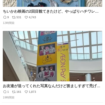
ちいかわ映画の2回目観てきたけど、やっぱりハチワレの
「ハモりすごいよッ…」に対するちいかわの「エ゛ッ!?(い
9
531
4,743
返
リ
い
まそんな場合じゃねぇだろお前よぉ)」が面白すぎる。
12時間前
信
ポ
い
数
ス
ね
ト
数
数
お友達が送ってくれた写真なんだけど羨ましすぎて禿げそ
う
1
161
1,873
返
リ
い
19時間前
信
ポ
い
数
ス
ね