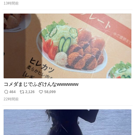
13時間前
信
ポ
い
数
ス
ね
ト
数
数
コメダまじでふざけんなwwwwww
464
2,126
58,099
返
リ
い
22時間前
信
ポ
い
数
ス
ね
ト
数
数