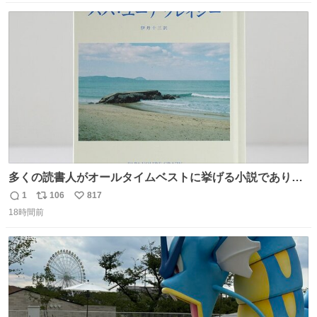
💄💎
数
ス
ね
ト
数
数
多くの読書人がオールタイムベストに挙げる小説でありな
がら長いこと絶版になっていた本書、思い入れの深い小さ
1
106
817
返
リ
い
な版元さんからとても美しい装丁で復刊されました。い
18時間前
信
ポ
い
や〜素晴らしいですね。 パパ・ユーア クレイジー
数
ス
ね
rebelbooks.theshop.jp/items/153696070
ト
数
数