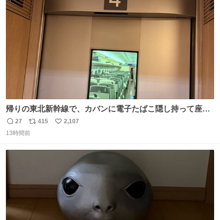
帰りの東北新幹線で、カバンに電子たばこ隠し持って座席
で吸ってる人がいて終わった。車内はたばこの匂いが充満
27
415
2,107
返
リ
い
していてデッキへ避難中。 その人の一つ後ろの席を予約し
13時間前
信
ポ
い
てしまって詰んでます。 電子たばこならわからないとでも
数
ス
ね
思ってるの？信じられない。
ト
数
数