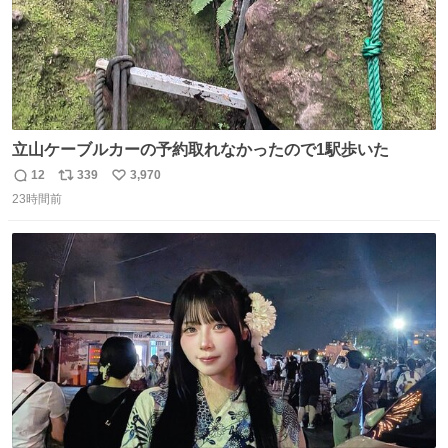
立山ケーブルカーの予約取れなかったので1駅歩いた
12
339
3,970
返
リ
い
23時間前
信
ポ
い
数
ス
ね
ト
数
数