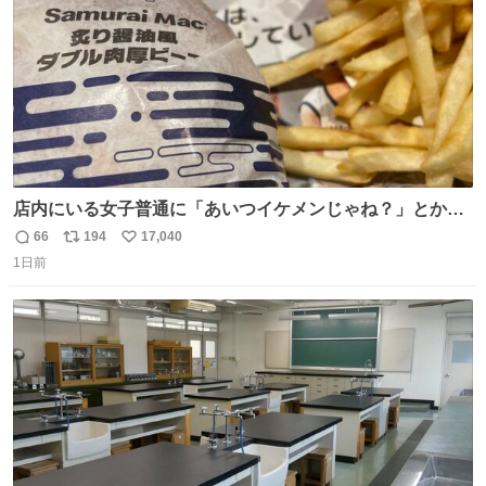
店内にいる女子普通に「あいつイケメンじゃね？」とか
「スマホの持ち方きもw」とか大声で騒いでて怖い
66
194
17,040
返
リ
い
1日前
信
ポ
い
数
ス
ね
ト
数
数