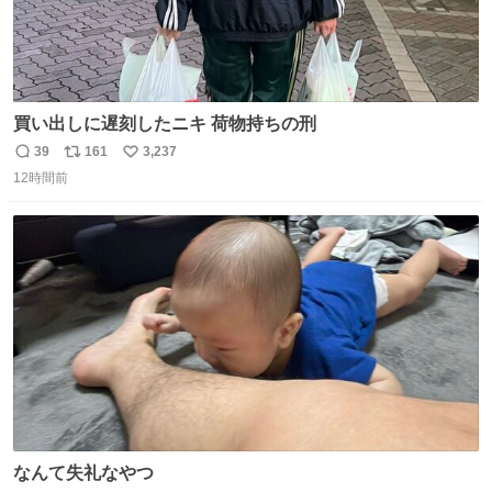
買い出しに遅刻したニキ 荷物持ちの刑
39
161
3,237
返
リ
い
12時間前
信
ポ
い
数
ス
ね
ト
数
数
なんて失礼なやつ