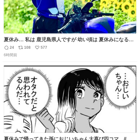
夏休み… 私は 鹿児島県人ですが 幼い頃は 夏休みになると
母の郷… 山梨へ遊びに行くのが楽しみでした 母の実家へ 1
24
108
577
返
リ
い
ヶ月近く泊まって … … 今の私は 医療従事者 お盆休み？ﾅﾆ
6時間前
信
ポ
い
ｿﾚｵｲｼｲﾉ?(笑 … … 子どもの頃 山梨で見た ひまわり畑の風
数
ス
ね
景 淡い記憶 そんな思い出の風景… ありますか？
ト
数
数
夏休みで帰ってきた孫におじいちゃん大喜び四コマ #四