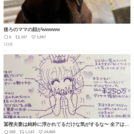
後ろのママの顔がwwwww
6
107
1,067
返
リ
い
1日前
信
ポ
い
数
ス
ね
ト
数
数
冨樫夫妻は純粋に浮かれてるだけな気がするな〜 全アはこ
こに自分の市場価値的なものを上乗せするので、 すっぴん
268
1,143
24,960