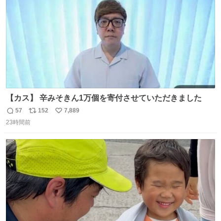
ベルガモット、
【カス】 辛みそきん1万個を寄付させていただきました
57
152
7,889
返
リ
い
23時間前
信
ポ
い
数
ス
ね
ト
数
数