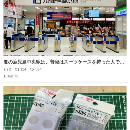
数
夏の鹿児島中央駅は、普段はスーツケースを持った人で溢
れています。 しかし、今日の夕方では、1〜2人しか見ませ
2
114
584
返
リ
い
んでした。 近くの『みやげ横丁』も、お客さんが少なかっ
18時間前
信
ポ
い
たです。 九州新幹線は新水俣駅駅まで復旧しましたが、や
数
ス
ね
はり全線が通れないとキツイですね。 こういう時は、地元
ト
数
数
民が支えましょ。