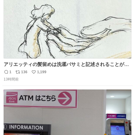
数
アリエッティの髪留めは洗濯バサミと記述されることが多
いですが、もっと小さいプラスチックのクリップです。 バ
1
136
1,199
返
リ
い
ネは使いやすいように強度を調整してあるはず。
13時間前
信
ポ
い
数
ス
ね
ト
数
数