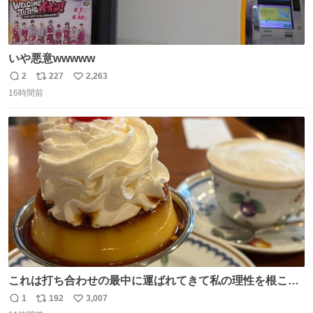
いや悪意wwwww
2
227
2,263
返
リ
い
16時間前
信
ポ
い
数
ス
ね
ト
数
数
これは打ち合わせの最中に運ばれてきて私の理性を根こそ
ぎ奪い去ったプリンの写真です。
1
192
3,007
返
リ
い