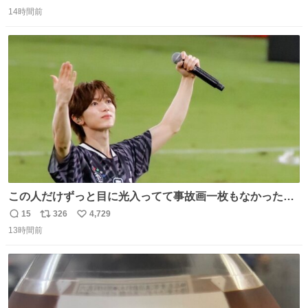
返
リ
い
感覚助かる🙂‍↕️🙂‍↕️🙂‍↕️
14時間前
信
ポ
い
数
ス
ね
ト
数
数
この人だけずっと目に光入ってて事故画一枚もなかったす
ごい #TravisJapan #Jリーグ
15
326
4,729
返
リ
い
13時間前
信
ポ
い
数
ス
ね
ト
数
数