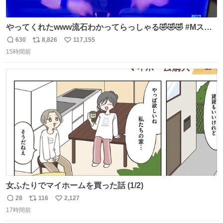
やってくれたwww流石わかってらっしゃる🤣🤣🤣 #Mステ
#西川貴教
630
8,826
117,155
返
リ
い
15時間前
信
ポ
い
数
ス
ね
ト
数
数
女ふたりでマイホームを買った話 (1/2)
28
116
2,127
返
リ
い
17時間前
信
ポ
い