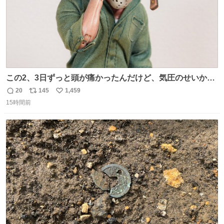
この2、3日ずっと頭が痛かったんだけど、気圧のせいかし
ら…
20
145
1,459
返
リ
い
15時間前
信
ポ
い
数
ス
ね
ト
数
数