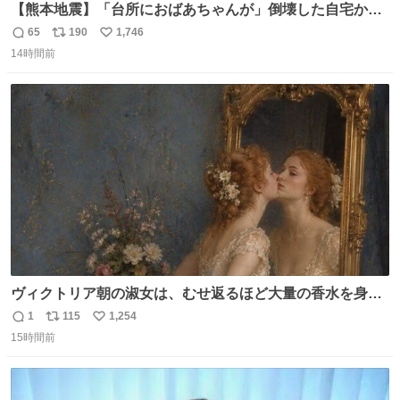
【熊本地震】「台所におばあちゃんが」倒壊した自宅から
孫が救出 地震発生時、台所で夕食の準備をしていた祖母の
65
190
1,746
返
リ
い
「助けて」という声。祖母を背負い、助け出した孫が「命
14時間前
信
ポ
い
があったのは奇跡」と当時の状況を語った。
数
ス
ね
ト
数
数
ヴィクトリア朝の淑女は、むせ返るほど大量の香水を身に
つけるものではないとされていた。それでも香水は、髪や
1
115
1,254
返
リ
い
肌の手入れと同じくらい、ヴィクトリア朝の女性達の美容
15時間前
信
ポ
い
習慣に欠かせないものだった。 当時の香水は、現在私たち
数
ス
ね
が知る香水よりも単純な組成で、その大部分は薔薇、菫、
ト
数
数