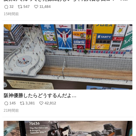
コマ漫画 #Web漫画 #漫画が読めるハッシュタグ
32
547
11,484
返
リ
い
15時間前
信
ポ
い
数
ス
ね
ト
数
数
阪神優勝したらどうするんだよ…
145
3,381
42,912
返
リ
い
21時間前
信
ポ
い
数
ス
ね
ト
数
数