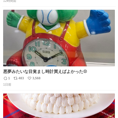
るよ。サプリを食べてもらうことで筋肉や関節をサポート
12時間前
信
ポ
い
しようね 風花が無理なく続けられる範囲で、高齢のステー
数
ス
ね
ジまで頑張ってきたその身体も風花の意思も大切にしてい
ト
数
数
くよ #徳山動物園
悪夢みたいな目覚まし時計買えばよかった⚾
1
483
3,568
返
リ
い
1日前
信
ポ
い
数
ス
ね
ト
数
数