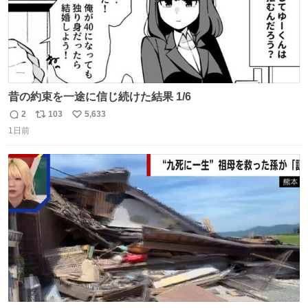
昔の約束を一途に信じ続けた結果 1/6
2
103
5,633
返
リ
い
1日前
信
ポ
い
数
ス
ね
ト
数
数