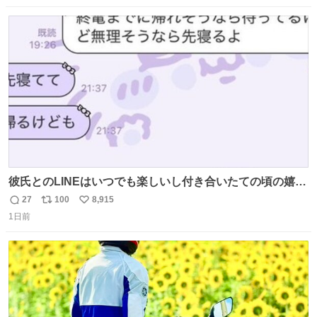
ニング #当時 #廃車 #勿体無い
数
ス
ね
ト
数
数
彼氏とのLINEはいつでも楽しいし付き合いたての頃の嬉し
かったLINEは無限にあるけど(同棲前は1日で各50通くらい
27
100
8,915
返
リ
い
送りあってたし)最近嬉しかったのはこれ
1日前
信
ポ
い
数
ス
ね
ト
数
数