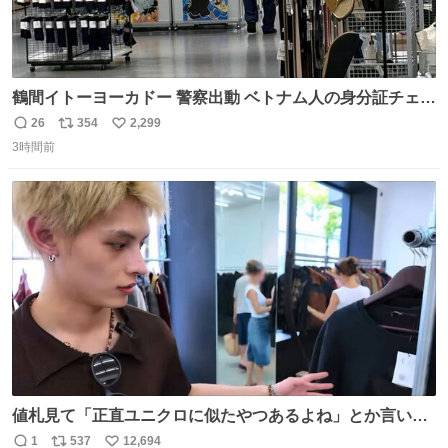
鶴間イトーヨーカドー 警察出動 ベトナム人の身分証チェッ
クを開店前に実施、店内まで見張りにきてます。不法滞在
26
354
2,299
返
リ
い
者は覚悟してお越しください。
3時間前
信
ポ
い
数
ス
ね
ト
数
数
値札見て「正直ユニクロに似たやつあるよね」とか言い出
すの好きすぎるWWWWWWWWWWWWW こちら側と同じ
1
537
12,694