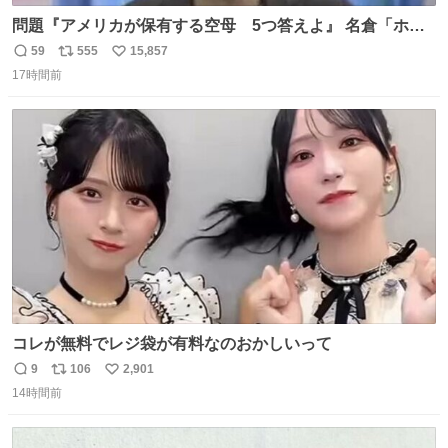
問題『アメリカが保有する空母 5つ答えよ』 名倉「ホン
マごめん、日本」
59
555
15,857
返
リ
い
17時間前
信
ポ
い
数
ス
ね
ト
数
数
コレが無料でレジ袋が有料なのおかしいって
9
106
2,901
返
リ
い
14時間前
信
ポ
い
数
ス
ね
ト
数