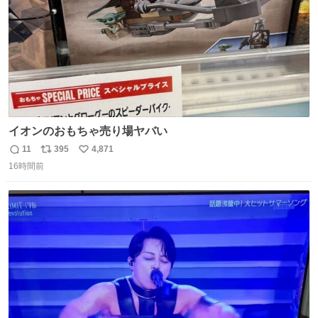
イオンのおもちゃ売り場ヤバい
11
395
4,871
返
リ
い
16時間前
信
ポ
い
数
ス
ね
ト
数
数