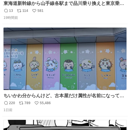
東海道新幹線から山手線各駅まで品川乗り換えと東京乗り
換え。どっちが早いか？どっちが安いか？を調べてみた。
13
114
581
返
リ
い
数字は早い方の駅からの所要時間。駅名色分けは運賃が安
19時間前
信
ポ
い
い方で色分け。赤白抜き＝品川 青白抜き＝東京。黒字は
数
ス
ね
運賃が同じ。→
ト
数
数
ちいかわ分からんけど、古本屋だけ属性が名前になってる
のはどういうこと？
220
789
55,486
返
リ
い
1日前
信
ポ
い
数
ス
ね
ト
数