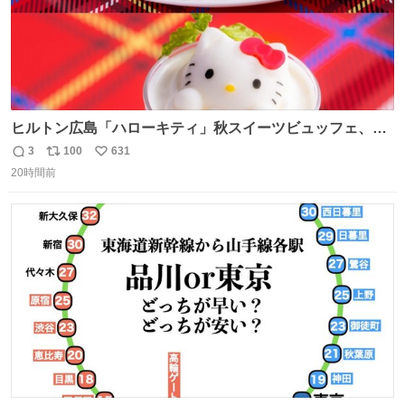
ヒルトン広島「ハローキティ」秋スイーツビュッフェ、栗
ケーキやりんご型シューなど秋の味覚スイーツ - fashion-
3
100
631
返
リ
い
press.net/news/149614
20時間前
信
ポ
い
数
ス
ね
ト
数
数