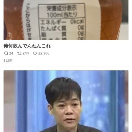
俺何飲んでんねんこれ
24
244
22,366
返
リ
い
1日前
信
ポ
い
数
ス
ね
ト
数
数