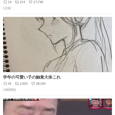
14
213
17,738
返
リ
い
1日前
信
ポ
い
数
ス
ね
ト
数
数
学年の可愛い子の触覚大体これ
41
1,053
39,193
返
リ
い
19時間前
信
ポ
い
数
ス
ね
ト
数
数