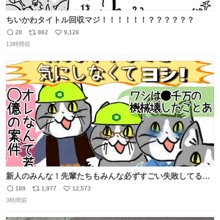
ちいかわタイトル回収マジ！！！！！！？？？？？？
28
862
9,126
返
リ
い
13時間前
信
ポ
い
数
ス
ね
ト
数
数
新人のみんな！先輩たちもみんな必ずすごい失敗してるか
ら、ちいさいことは気にしなくてヨシ！ #現場猫
189
1,977
12,573
返
リ
い
3時間前
信
ポ
い
数
ス
ね