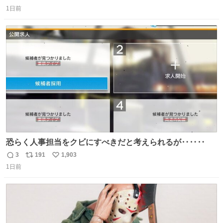
返
リ
い
＆寝起きのボサボサ頭でも「今日も可愛いね」が止まらな
1日前
信
ポ
い
い。放っておくと永遠に髪撫でてきて作業進まない()
数
ス
ね
156cm40kg、年中日焼け止めとお友達の私より綺麗な手や
ト
数
数
めてもろて とか言う
恐らく人事担当をクビにすべきだと考えられるが‥‥‥
3
191
1,903
返
リ
い
1日前
信
ポ
い
数
ス
ね
ト
数
数