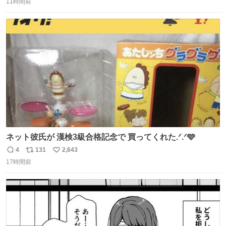
11時間前
信
ポ
い
数
ス
ね
ト
数
数
ネット彼氏が 漢検3級合格記念で 買ってくれた.ᐟ.ᐟ🩵
4
131
2,643
返
リ
い
17時間前
信
ポ
い
数
ス
ね
ト
数
数