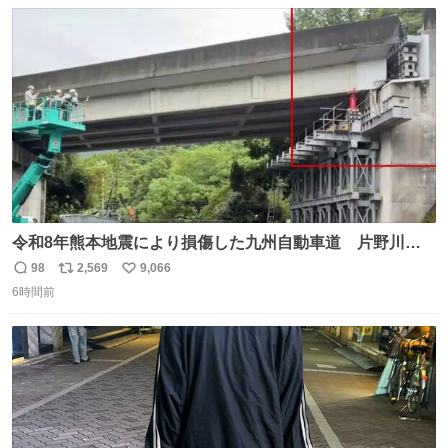
数
ス
ね
ト
数
数
令和8年熊本地震により損傷した九州自動車道 片野川橋
（下り線）の復旧作業を行っています。 タイムラプス動画
98
2,569
9,066
返
リ
い
で、段差が生じた橋桁をジャッキアップしている様子をご
6時間前
信
ポ
い
紹介します。 引き続き、早期復旧に向けて着実に工事を進
数
ス
ね
めてまいります。 #NEXCO西日本 #熊本地震
ト
数
数