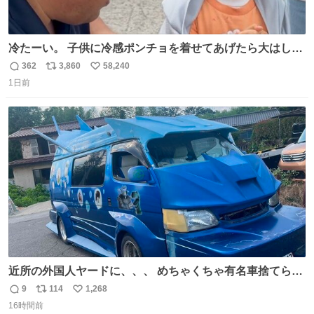
冷たーい。 子供に冷感ポンチョを着せてあげたら大はしゃ
ぎで喜んでくれました。 こんな素敵な代物を提供してくれ
362
3,860
58,240
返
リ
い
た山口県の恩師に感謝。
1日前
信
ポ
い
数
ス
ね
ト
数
数
近所の外国人ヤードに、、、 めちゃくちゃ有名車捨てられ
てました😭 外装ぼろぼろだし、、 中も何にも残ってない
9
114
1,268
返
リ
い
し、、 可哀想に😢😢 今まで数十年お疲れ様でした、、 #バ
16時間前
信
ポ
い