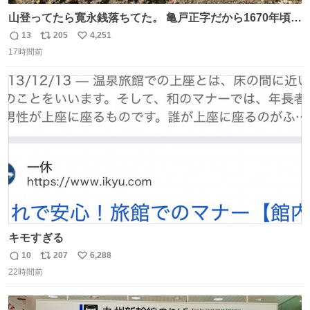
山登ってたら寛永銭落ちてた。 亀戸正字だから1670年頃に
鋳造されたもの。
13
205
4,251
返
リ
い
17時間前
信
ポ
い
数
ス
ね
ト
数
数
キモすぎる
10
207
6,288
返
リ
い
22時間前
信
ポ
い
数
ス
ね
ト
数