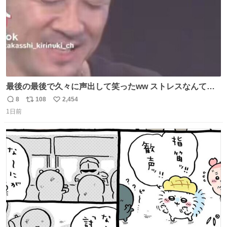
最後の最後で久々に声出して笑ったww ストレスなんて笑
って吹き飛ばせ！！ #水曜日のダウンタウン #大友康平
8
108
2,454
返
リ
い
1日前
信
ポ
い
数
ス
ね
ト
数
数