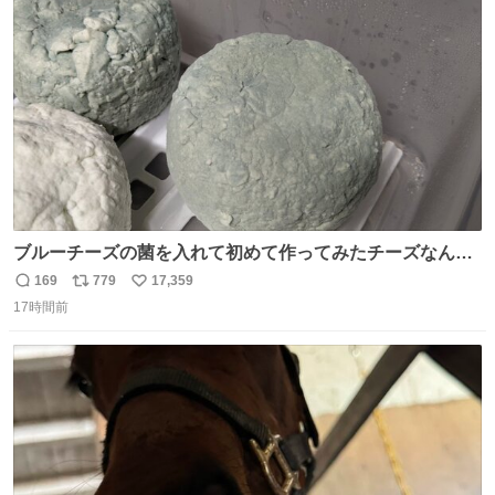
ト
数
数
ブルーチーズの菌を入れて初めて作ってみたチーズなんだ
けど 本能でちょっとヤバいと思っちゃう見た目だな
169
779
17,359
返
リ
い
17時間前
信
ポ
い
数
ス
ね
ト
数
数