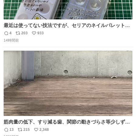
最近は使ってない技法ですが、セリアのネイルパレットの
四隅をハサミで切り落とし、やすりがけすればミニチュア
4
203
933
返
リ
い
食器ができます。 底にストローをカットしたものを接着し
14時間前
信
ポ
い
塗装すれば茶碗になります。素材が塩化ビニルなので接着
数
ス
ね
剤や塗料は対応したものを使うと良いです。 透明はそのま
ト
数
数
までも使えます。
筋肉量の低下、すり減る歯、関節の動きづらさ等少しずつ
現れる変化。 ごはんを細かくすることで #風花 の歯に代わ
13
215
2,348
返
リ
い