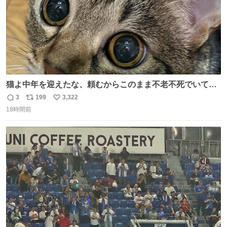
猫よ中年を迎えたな、頼むからこのまま不老不死でいてく
れ…と願ってから、いや人間の家族が死に絶えて猫だけこ
3
199
3,322
返
リ
い
の世に置いていくなんてひどいことはできない…と思って
18時間前
信
ポ
い
から、猫のこの可愛さと愛嬌なら未来永劫ほかの人間に可
数
ス
ね
愛がられて困ることもなかろうなと思ったのでやっぱり猫
ト
数
数
よ不老不死でいてくれ