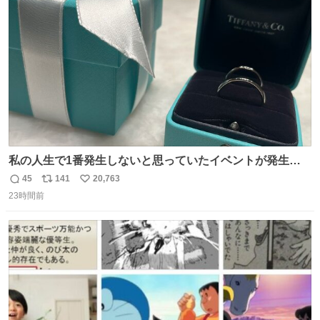
ト
数
数
私の人生で1番発生しないと思っていたイベントが発生し
ました
45
141
20,763
返
リ
い
23時間前
信
ポ
い
数
ス
ね
ト
数
数