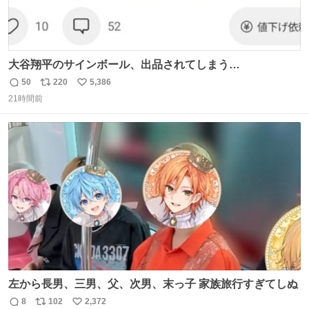
大谷翔平のサインボール、出品されてしまう…
50
220
5,386
返
リ
い
21時間前
信
ポ
い
数
ス
ね
ト
数
数
左から長男、三男、父、次男、末っ子 家族旅行すぎてしぬ
8
102
2,372
返
リ
い