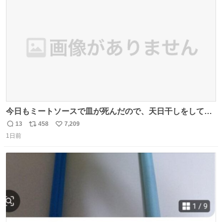
ト
数
数
今日もミートソースで皿が死んだので、天日干しをしてい
ます🍝 ありがとう先人の知恵
13
458
7,209
返
リ
い
1日前
信
ポ
い
数
ス
ね
ト
数
数