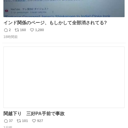
インド関係のページ、もしかして全部消されてる?
2
160
1,280
返
リ
い
18時間前
信
ポ
い
数
ス
ね
ト
数
数
関越下り 三好PA手前で事故
37
101
927
返
リ
い
1日前