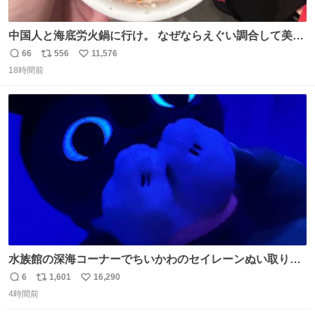
中国人と海底労火鍋に行け。 なぜならえぐい調合して美味
しすぎる ソースを作ってくれるから。
66
556
11,576
返
リ
い
18時間前
信
ポ
い
数
ス
ね
ト
数
数
水族館の深海コーナーでちいかわのセイレーンぬい取り出
したら目光っててビビりました #ちいかわ
6
1,601
16,290
返
リ
い
4時間前
信
ポ
い
数
ス
ね