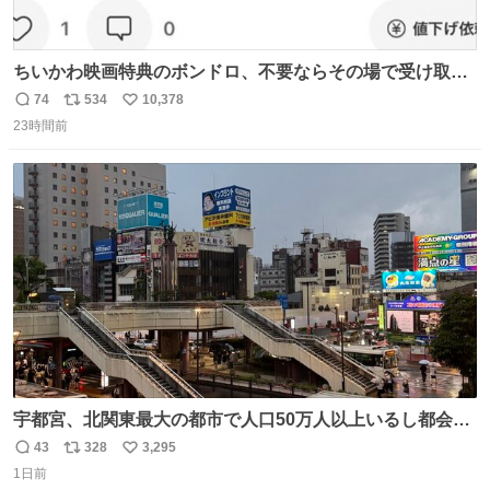
ちいかわ映画特典のボンドロ、不要ならその場で受け取り
辞退すれば良いのに白々しい
74
534
10,378
返
リ
い
23時間前
信
ポ
い
数
ス
ね
ト
数
数
宇都宮、北関東最大の都市で人口50万人以上いるし都会何
だろうなと思っていたら想像以上に都会で興奮した
43
328
3,295
返
リ
い
1日前
信
ポ
い