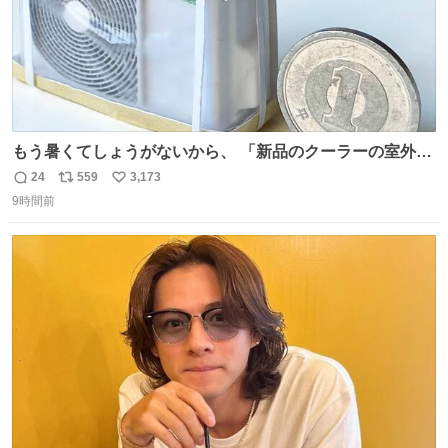
もう暑くてしょうがないから、 「新品のクーラーの室外機
のミニチュア」 でも見ていってよ
24
559
3,173
返
リ
い
9時間前
信
ポ
い
数
ス
ね
ト
数
数