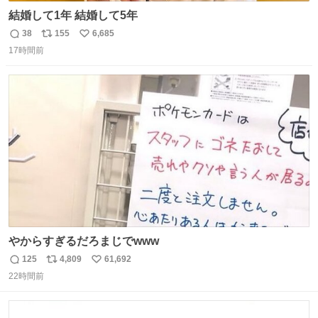
結婚して1年 結婚して5年
38
155
6,685
返
リ
い
17時間前
信
ポ
い
数
ス
ね
ト
数
数
やからすぎるだろまじでwww
125
4,809
61,692
返
リ
い
22時間前
信
ポ
い
数
ス
ね
ト
数