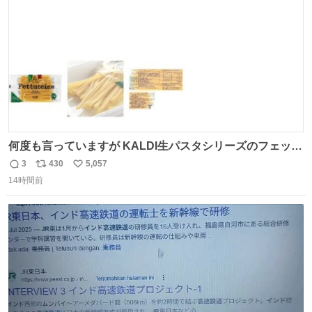
数
何度も言っていますが KALDI生パスタシリーズのフェット
チーネは 真剣(ガチ)で美味いぞ
3
430
5,057
返
リ
い
14時間前
信
ポ
い
数
ス
ね
ト
数
数