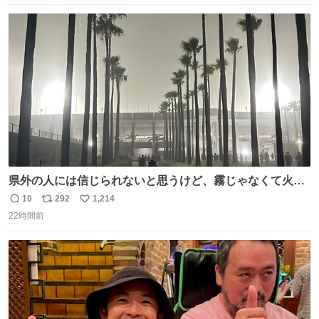
数
ス
ね
ト
数
数
県外の人には信じられないと思うけど、霧じゃなくて火山
灰です🌋 #桜島
10
292
1,214
返
リ
い
22時間前
信
ポ
い
数
ス
ね
ト
数
数