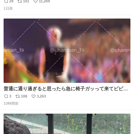
29
101
11,269
返
リ
い
1日前
信
ポ
い
数
ス
ね
ト
数
数
普通に通り過ぎると思ったら急に椅子ガッって来てビビっ
た。そんでまじいい匂い。← #超特急_ESCORT
3
108
3,263
返
リ
い
10時間前
信
ポ
い
数
ス
ね
ト
数
数