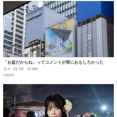
ト
数
数
「お盆だからね」ってコメントが実におもしろかった
4
330
980
返
リ
い
5時間前
信
ポ
い
数
ス
ね
ト
数
数