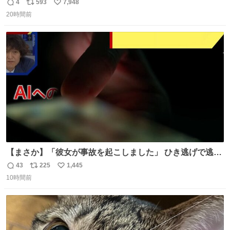
4
593
7,948
返
リ
い
20時間前
信
ポ
い
数
ス
ね
ト
数
数
【まさか】「彼女が事故を起こしました」 ひき逃げで逃走
した男、AIの相談履歴で“ウソ発覚” 警察が男のスマホを押
43
225
1,445
返
リ
い
収して解析すると、出頭する前に事故の詳しい状況やどう
10時間前
信
ポ
い
対応すればいいかをAIに相談していたことがわかった。し
数
ス
ね
かし、AIの回答は「正直に警察に話すように」だった。
ト
数
数