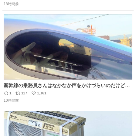
18時間前
信
ポ
い
数
ス
ね
ト
数
数
新幹線の乗務員さんはなかなか声をかけづらいのだけど😅
ルミエールの運転士さん、運転台にカメラマン向けたらお
1
117
1,361
返
リ
い
二人で敬礼🫡✨ 暗くて上手く撮れないなぁ…な顔してた
10時間前
信
ポ
い
ら、わざわざ車外に出て来てくださり✨ 「フリー素材なの
数
ス
ね
で載せて大丈夫です！」と自ら言ってくださる親切気さく
ト
数
数
なS運転士さん感謝