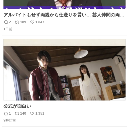
アルバイトもせず両親から仕送りを貰い… 芸人仲間の両親
のスネまでかじる!? ドンデコルテ銀次⚡️ 無料見逃し配信は
2
189
1,847
返
リ
い
こちらから ▶︎abema.go.link/gBLVb ◤しくじり先生
1日前
信
ポ
い
ABEMAにて毎週最新話無料配信中◢ @10000nabe
数
ス
ね
@akmllube0617
ト
数
数
公式が面白い
1
140
1,351
返
リ
い
9時間前
信
ポ
い
数
ス
ね