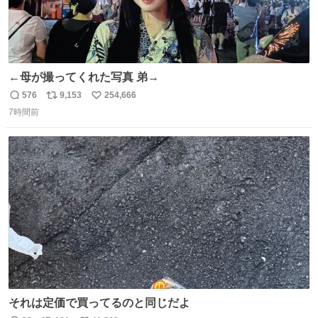
←母が撮ってくれた写真 弟→
576
9,153
254,666
返
リ
い
7時間前
信
ポ
い
数
ス
ね
ト
数
数
それは定価で買ってるのと同じだよ