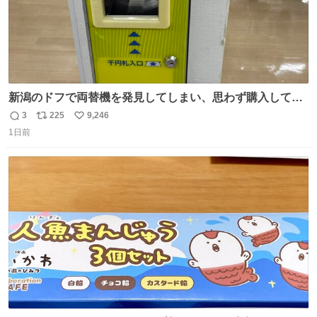
新潟のドフで両替機を発見してしまい、思わず購入してし
まい大阪に発送するイベントが発生
3
225
9,246
返
リ
い
1日前
信
ポ
い
数
ス
ね
ト
数
数