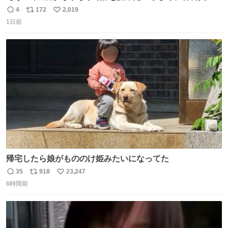
円で作れる知育時計作ってみた！ めっちゃ簡単！ ありがと
4
172
2,019
返
リ
い
う先人！
1日前
信
ポ
い
数
ス
ね
ト
数
数
帰宅したら娘がもののけ姫みたいになってた
35
918
23,247
返
リ
い
6時間前
信
ポ
い
数
ス
ね
ト
数
数