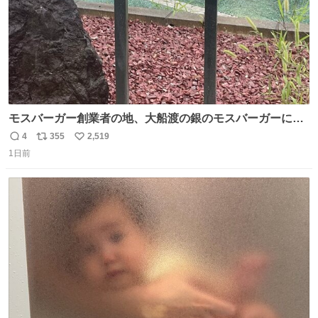
モスバーガー創業者の地、大船渡の銀のモスバーガーに一
礼。
4
355
2,519
返
リ
い
1日前
信
ポ
い
数
ス
ね
ト
数
数