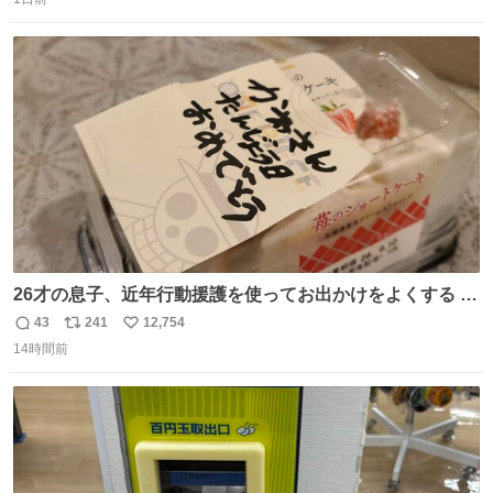
信
ポ
い
数
ス
ね
ト
数
数
26才の息子、近年行動援護を使ってお出かけをよくする 親
との外出はもう嫌らしい。 中身は小学生位なのに小癪な😅
43
241
12,754
返
リ
い
昨日は夜のショッピングモールに行った 先に寝といてよ❗
14時間前
信
ポ
い
と何度も何度も言い残して。 起きたら冷蔵庫に… ああ、こ
数
ス
ね
れ買いに行ってくれたんだ…😭
ト
数
数