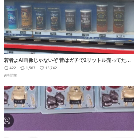
若者よAI画像じゃないぞ 昔はガチで2リットル売ってたん
やでw
422
1,567
13,742
返
リ
い
9時間前
信
ポ
い
数
ス
ね
ト
数
数