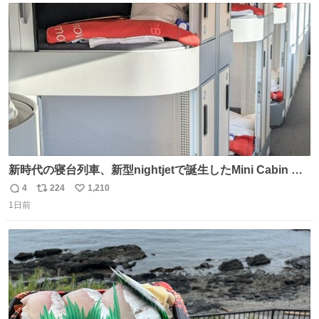
ト
数
数
新時代の寝台列車、新型nightjetで誕生したMini Cabin ま
さに走るカプセルホテルといった感じで、一人旅で利用す
4
224
1,210
返
リ
い
るのにはちょうどいい設備。 他の人も言ってましたが、サ
1日前
信
ポ
い
ンライズの後継に欲しい…
数
ス
ね
ト
数
数