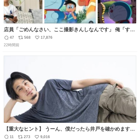
店員「ごめんなさい、ここ撮影きんしなんです」 俺「すみ
ません！すぐ消します」 店員「念のためフォルダから消し
47
568
17,876
返
リ
い
てるところ見せて頂けますか？」 俺「はい…」
22時間前
信
ポ
い
数
ス
ね
ト
数
数
【重大なヒント】 うーん、僕だったら井戸を確かめますけ
どね
11
273
9,016
返
リ
い