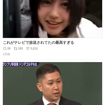
これがテレビで放送されてたの最高すぎる
20
102
3,212
返
リ
い
1日前
信
ポ
い
数
ス
ね
ト
数
数