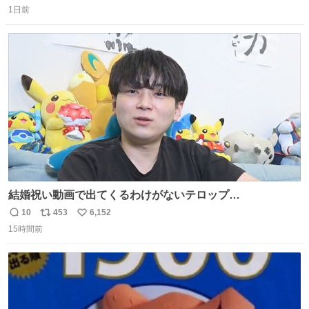
1日前
信
ポ
い
数
ス
ね
ト
数
数
結婚祝い動画で出てくるわけがないテロップ
youtu.be/4pJ7U22AYtw
10
453
6,152
返
リ
い
15時間前
信
ポ
い
数
ス
ね
ト
数
数