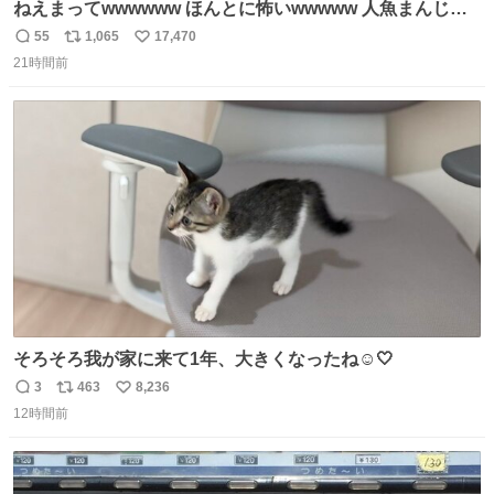
ねえまってwwwwww ほんとに怖いwwwww 人魚まんじゅ
う買ってきたから私も永遠のいのちを…ぐへへ…と思いな
55
1,065
17,470
返
リ
い
がら1つ食べたら 奥歯欠けたんだけど！！！！？？？ しか
21時間前
信
ポ
い
もガッツリ😭 まんじゅうだよ？？？？？？ ガリッて言っ
数
ス
ね
たから何？と思って口から出したら自分の歯wwwwww セ
ト
数
数
イレーンの呪いじゃん😭
そろそろ我が家に来て1年、大きくなったね☺️🤍
3
463
8,236
返
リ
い
12時間前
信
ポ
い
数
ス
ね
ト
数
数