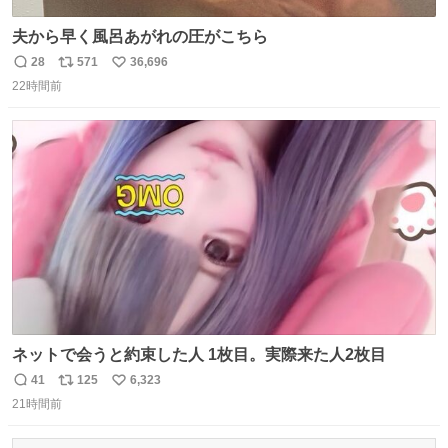
夫から早く風呂あがれの圧がこちら
28
571
36,696
返
リ
い
22時間前
信
ポ
い
数
ス
ね
ト
数
数
ネットで会うと約束した人 1枚目。実際来た人2枚目
41
125
6,323
返
リ
い
21時間前
信
ポ
い
数
ス
ね