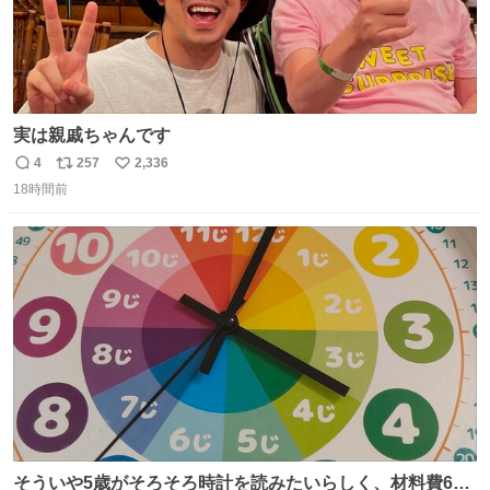
実は親戚ちゃんです
4
257
2,336
返
リ
い
18時間前
信
ポ
い
数
ス
ね
ト
数
数
そういや5歳がそろそろ時計を読みたいらしく、材料費600