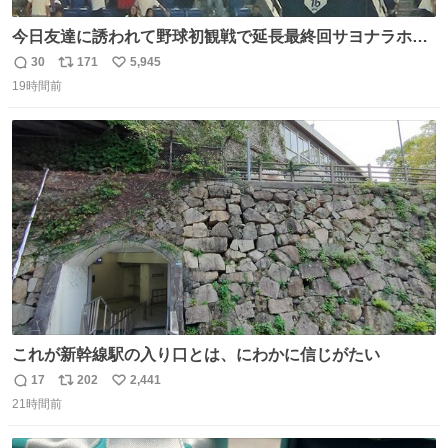
今日友達に誘われて野球初観戦で延長最終回サヨナラホー
ムラン見れたんですけど、これが野球ですか？ 鳥肌止まら
30
171
5,945
返
リ
い
んです笑
19時間前
信
ポ
い
数
ス
ね
ト
数
数
これが新幹線駅の入り口とは、にわかに信じがたい
17
202
2,441
返
リ
い
21時間前
信
ポ
い
数
ス
ね