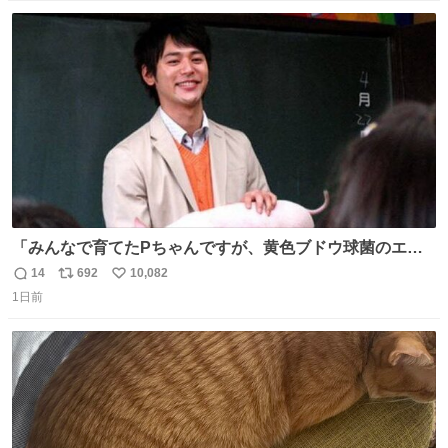
数
ス
ね
ト
数
数
「みんなで育てたPちゃんですが、黄色ブドウ球菌のエン
テロトキシン（耐熱性毒素）が検出されたので、議論する
14
692
10,082
返
リ
い
までもなく処分が決まりました」
1日前
信
ポ
い
数
ス
ね
ト
数
数