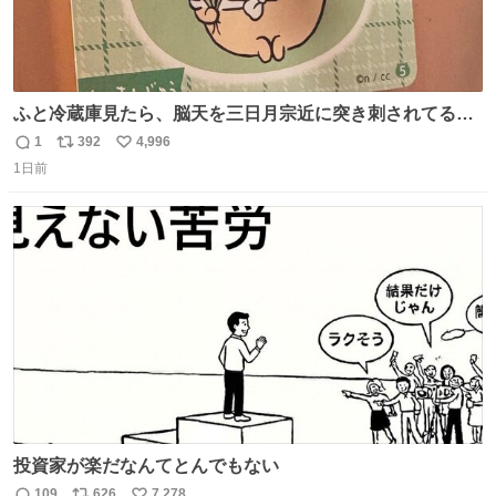
ふと冷蔵庫見たら、脳天を三日月宗近に突き刺されてるく
りまんじゅうパイセンが
1
392
4,996
返
リ
い
1日前
信
ポ
い
数
ス
ね
ト
数
数
投資家が楽だなんてとんでもない
109
626
7,278