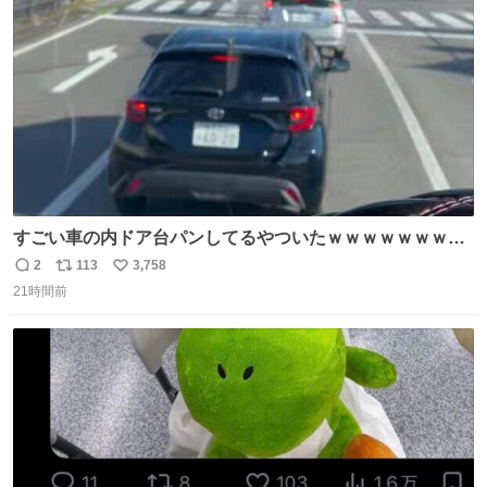
数
汗臭不安を解消。
すごい車の内ドア台パンしてるやついたｗｗｗｗｗｗｗｗ
ｗｗｗｗｗｗ
2
113
3,758
返
リ
い
21時間前
信
ポ
い
数
ス
ね
ト
数
数