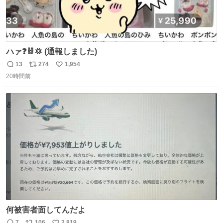
ハァ❓🐰💢 (通報しました)
13
274
1,954
返
リ
い
20時間前
信
ポ
い
数
ス
ね
ト
数
数
何被害者面してんだよ
7
106
2,819