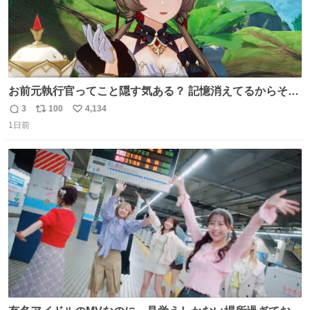
お前元執行官ってこと隠す気ある？ 記憶消えてるからそん
な考えに至らないだろうけどさ…
3
100
4,134
返
リ
い
1日前
信
ポ
い
数
ス
ね
ト
数
数