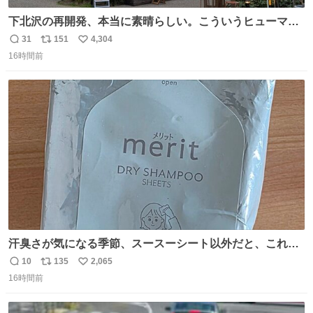
下北沢の再開発、本当に素晴らしい。こういうヒューマン
スケールの開発がいいんだよ。
31
151
4,304
返
リ
い
16時間前
信
ポ
い
数
ス
ね
ト
数
数
汗臭さが気になる季節、スースーシート以外だと、これが
とにかくスッキリする。2年くらい前に #生活は踊る で紹
10
135
2,065
返
リ
い
介したやつ。おじさんにもおばさんにもオススメだ。ドラ
16時間前
信
ポ
い
ストに売ってるぞ。ドライシャンプーって書いてあるけど
数
ス
ね
汗拭きシートみたいなもの。耳裏襟足首筋がんがん拭いて
ト
数