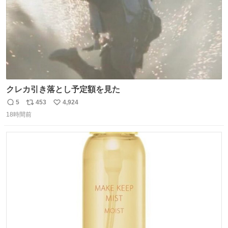
クレカ引き落とし予定額を見た
5
453
4,924
返
リ
い
18時間前
信
ポ
い
数
ス
ね
ト
数
数