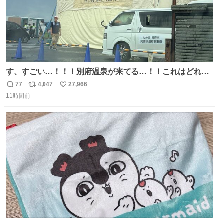
す、すごい…！！！別府温泉が来てる…！！これはどれぐ
らい待つんだろう…
77
4,047
27,966
返
リ
い
11時間前
信
ポ
い
数
ス
ね
ト
数
数