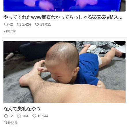
やってくれたwww流石わかってらっしゃる🤣🤣🤣 #Mステ
#西川貴教
42
1,424
19,011
返
リ
い
7時間前
信
ポ
い
数
ス
ね
ト
数
数
なんて失礼なやつ
12
164
10,944
返
リ
い
21時間前
信
ポ
い