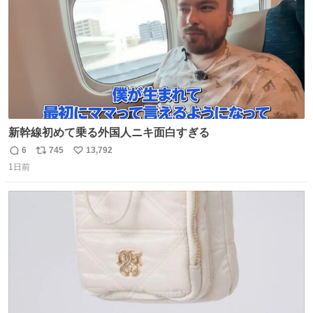
新幹線初めて乗る外国人ニキ面白すぎる
6
745
13,792
返
リ
い
1日前
信
ポ
い
数
ス
ね
ト
数
数