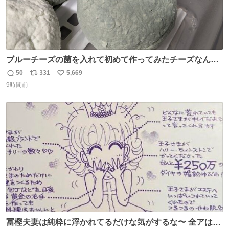
ブルーチーズの菌を入れて初めて作ってみたチーズなんだ
けど 本能でちょっとヤバいと思っちゃう見た目だな
50
331
5,669
返
リ
い
9時間前
信
ポ
い
数
ス
ね
ト
数
数
冨樫夫妻は純粋に浮かれてるだけな気がするな〜 全アはこ