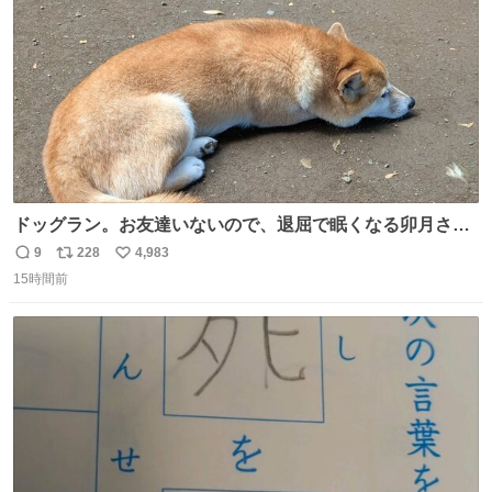
数
ドッグラン。お友達いないので、退屈で眠くなる卯月さ
ん。 #柴犬卯月
9
228
4,983
返
リ
い
15時間前
信
ポ
い
数
ス
ね
ト
数
数