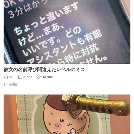
ト
数
数
彼女の名前呼び間違えたレベルのミス
68
2,723
34,906
返
リ
い
14時間前
信
ポ
い
数
ス
ね
ト
数
数