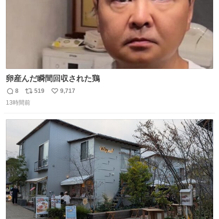
卵産んだ瞬間回収された鶏
8
519
9,717
返
リ
い
13時間前
信
ポ
い
数
ス
ね
ト
数
数