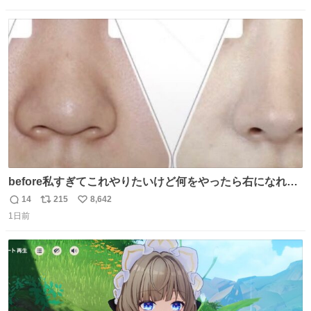
数
ス
ね
ト
数
数
before私すぎてこれやりたいけど何をやったら右になれる
の
14
215
8,642
返
リ
い
1日前
信
ポ
い
数
ス
ね
ト
数
数