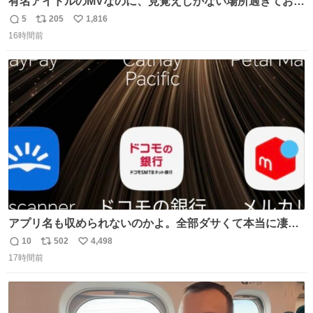
有名アイドルのMVなのに、見覚えしかない場所過ぎておも
ろいな
5
205
1,816
返
リ
い
16時間前
信
ポ
い
数
ス
ね
ト
数
数
アプリ名も収められないのかよ。全部ダサくて本当に凄
い。 https://t.co/LemyLGyVkR
10
502
4,498
返
リ
い
17時間前
信
ポ
い
数
ス
ね
ト
数
数