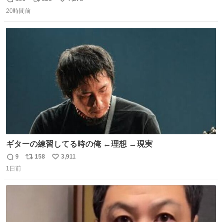
返
リ
い
20時間前
信
ポ
い
数
ス
ね
ト
数
数
ギターの練習してる時の俺 ←理想 →現実
9
158
3,911
返
リ
い
1日前
信
ポ
い
数
ス
ね
ト
数
数