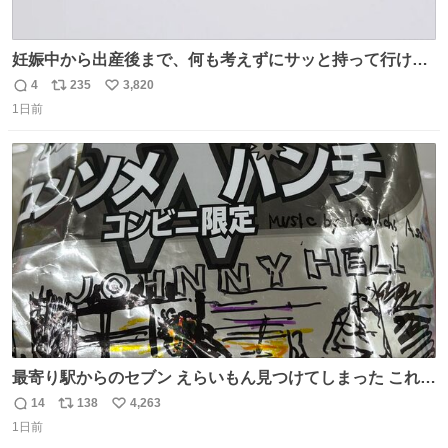
妊娠中から出産後まで、何も考えずにサッと持って行ける
ようなショルダーバッグが欲しいな〜と思っていたのだけ
4
235
3,820
返
リ
い
ど snidelでめちゃくちゃピッタリなものを見つけたので買
1日前
信
ポ
い
った！✨ スマホと小物とペットボトルが入るの最高すぎる
数
ス
ね
🥹 しかもスマホ入れ独立してるしファスナーない！地味に
ト
数
数
嬉しいやつ！！！
最寄り駅からのセブン えらいもん見つけてしまった これ売
ってくれへんかな… #浅井健一 #ポテチ #ロックの名盤
14
138
4,263
返
リ
い
1日前
信
ポ
い