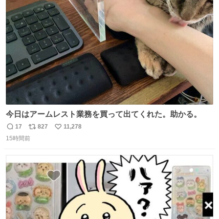
ト
数
数
今日はアームレスト業務を買って出てくれた。助かる。
17
827
11,278
返
リ
い
15時間前
信
ポ
い
数
ス
ね
ト
数
数