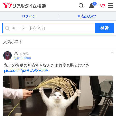
i
ログイン
ID新規取得
検索
人気ポスト
とらの
@
and_rano
私この豊穣の神猫すきなんだよ何度も貼るけどさ
pic.x.com/pwRUWXHaoA