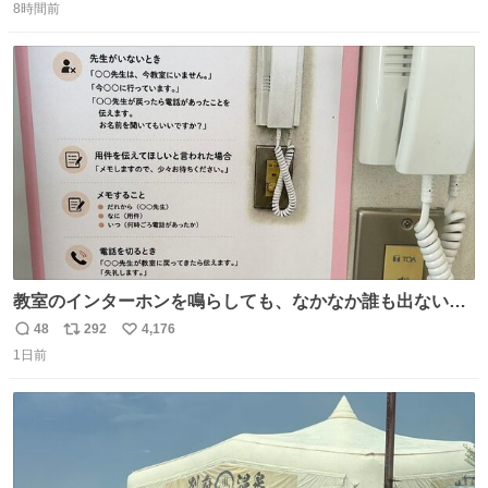
8時間前
信
ポ
い
数
ス
ね
ト
数
数
教室のインターホンを鳴らしても、なかなか誰も出ないこ
とがあります…。 もしかすると「電話の出方」に困ってい
48
292
4,176
返
リ
い
るのかもしれません。 そこで「何を話せばいいか」が見え
1日前
信
ポ
い
る手引きを用意して、安心して電話に出られるようにしま
数
ス
ね
す。 インターホンの応対も大切なコミュニケーションの学
ト
数
数
びです。