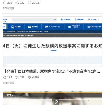
こに自分の市場価値的なものを上乗せするので、 すっぴん
239
922
20,117
返
リ
い
＆寝起きのボサボサ頭でも「今日も可愛いね」が止まらな
17時間前
信
ポ
い
い。放っておくと永遠に髪撫でてきて作業進まない()
数
ス
ね
156cm40kg、年中日焼け止めとお友達の私より綺麗な手や
ト
数
数
めてもろて とか言う
【発表】西日本鉄道、駅構内で流れた“不適切音声”に声明
「被害届も検討」 news.livedoor.com/article/detail… 4日
124
639
4,097
返
リ
い
に西鉄福岡（天神）駅および薬院駅で発生した駅構内放送
15時間前
信
ポ
い
事案について声明を公表した。「第三者によって駅構内放
数
ス
ね
送設備に外部から不正に音声が流された可能性も含めて確
ト
数
数
認を実施」と説明した。