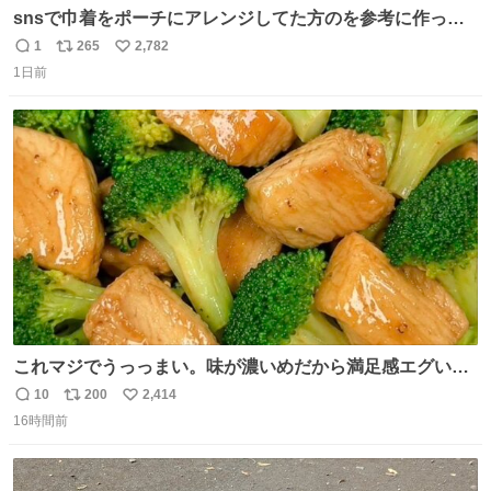
snsで巾着をポーチにアレンジしてた方のを参考に作って
みました🧵 裁縫は得意でないので、ザクザクの目測で縫い
1
265
2,782
返
リ
い
ましたので悪しからず🙏🏻 裏地は人魚のウロコ風な柄にし
1日前
信
ポ
い
てみたらめっちゃ良き☺️ 島二郎とちいかわチャームもお気
数
ス
ね
に入り⭐️
ト
数
数
これマジでうっっまい。味が濃いめだから満足感エグいし
1週間で3キロ痩せた😭
10
200
2,414
返
リ
い
16時間前
信
ポ
い
数
ス
ね
ト
数