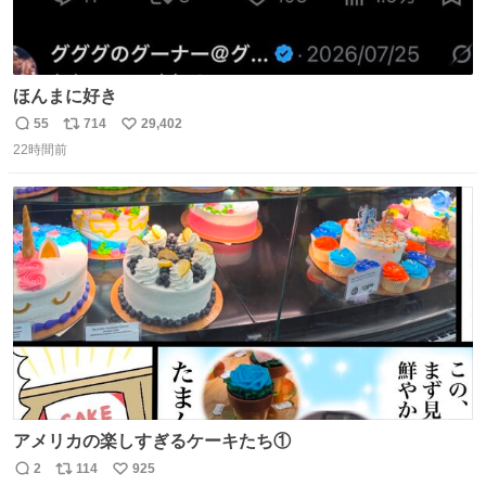
ほんまに好き
55
714
29,402
返
リ
い
22時間前
信
ポ
い
数
ス
ね
ト
数
数
アメリカの楽しすぎるケーキたち①
2
114
925
返
リ
い