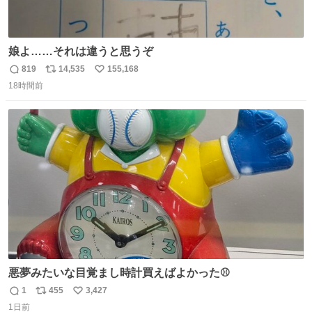
娘よ……それは違うと思うぞ
819
14,535
155,168
返
リ
い
18時間前
信
ポ
い
数
ス
ね
ト
数
数
悪夢みたいな目覚まし時計買えばよかった⚾
1
455
3,427
返
リ
い
1日前
信
ポ
い