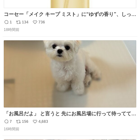
コーセー「メイク キープ ミスト」に“ゆずの香り”、しっと
りツヤ肌叶う保湿タイプ - fashion-press.net/news/148945
1
134
736
返
リ
い
18時間前
信
ポ
い
数
ス
ね
ト
数
数
「お風呂だよ」 と言うと 先にお風呂場に行って待っててく
れる 賢いライス
7
156
4,683
返
リ
い
16時間前
信
ポ
い
数
ス
ね