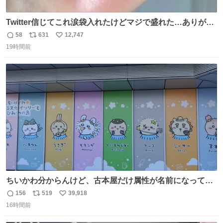
Twitter信じてこれ涙袋入れたけどマジで盛れた…ありがと
う…
58
631
12,747
返
リ
い
19時間前
信
ポ
い
数
ス
ね
ト
数
数
ちいかわ分からんけど、古本屋だけ属性が名前になってる
のはどういうこと？
156
519
39,918
返
リ
い
16時間前
信
ポ
い
数
ス
ね