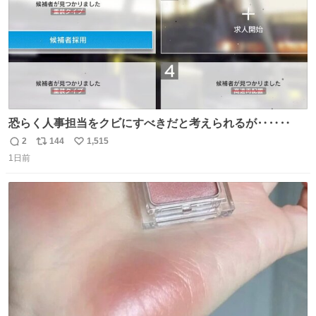
恐らく人事担当をクビにすべきだと考えられるが‥‥‥
2
144
1,515
返
リ
い
1日前
信
ポ
い
数
ス
ね
ト
数
数