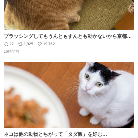
ブラッシングしてもうんともすんとも動かないから京都の
寺にある庭みたいになってる
27
1,925
19,762
返
リ
い
16時間前
信
ポ
い
数
ス
ね
ト
数
数
ネコは他の動物とちがって「タダ飯」を好む