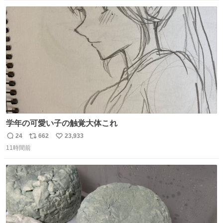
数
ス
ね
ト
数
数
学年の可愛い子の触覚大体これ
24
662
23,933
返
リ
い
11時間前
信
ポ
い
数
ス
ね
ト
数
数