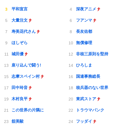
平和宣言
深夜アニメ
大量注文
フアンマ
寿美花代さん
長友佑都
ほしぞら
無償修理
城田優
非核三原則を堅持
座り込んで闘う!
ひろしま
志摩スペイン村
国連事務総長
田中玲音
核兵器のない世界
木村良平
東武ストア
この世界の片隅に
トラウマパンク
舘美駿
フッダイ