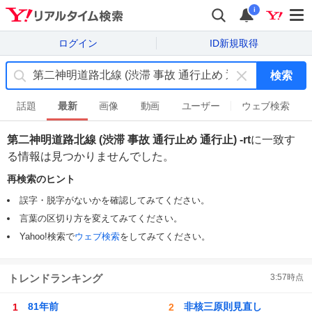
i
ログイン
ID新規取得
検索
キ
ー
話題
最新
画像
動画
ユーザー
ウェブ検索
ワ
ー
第二神明道路北線 (渋滞 事故 通行止め 通行止) -rt
に一致す
ド
る情報は見つかりませんでした。
を
消
再検索のヒント
す
誤字・脱字がないかを確認してみてください。
言葉の区切り方を変えてみてください。
Yahoo!検索で
ウェブ検索
をしてみてください。
トレンドランキング
3:57
時点
81年前
非核三原則見直し