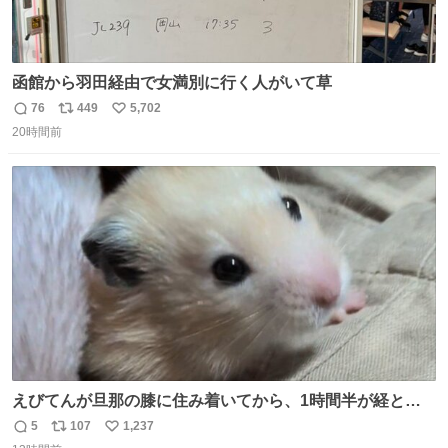
函館から羽田経由で女満別に行く人がいて草
76
449
5,702
返
リ
い
20時間前
信
ポ
い
数
ス
ね
ト
数
数
えびてんが旦那の膝に住み着いてから、1時間半が経とう
としている。 えびてんはもう永住の意を固めており、持ち
5
107
1,237
返
リ
い