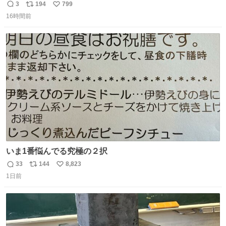
ック・ホームズに「ワトソン」と喋ってもらうためのアク
3
194
799
返
リ
い
スタです！！！
16時間前
信
ポ
い
数
ス
ね
ト
数
数
いま1番悩んでる究極の２択
33
144
8,823
返
リ
い
1日前
信
ポ
い
数
ス
ね
ト
数
数