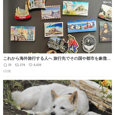
ト
数
数
これから海外旅行する人へ 旅行先でその国や都市を象徴す
る マグネットを買って欲しい。 僕は交換留学してた1年間
35
278
4,439
返
リ
い
で20カ国回ったけど、旅行先で必ずマグネットを買い、今
1日前
信
ポ
い
は家の冷蔵庫に貼ってる。 交換留学が終わって1年経つけ
数
ス
ね
どそれぞれのマグネットを見る度に旅の思い出が鮮明によ
ト
数
数
みがえります。