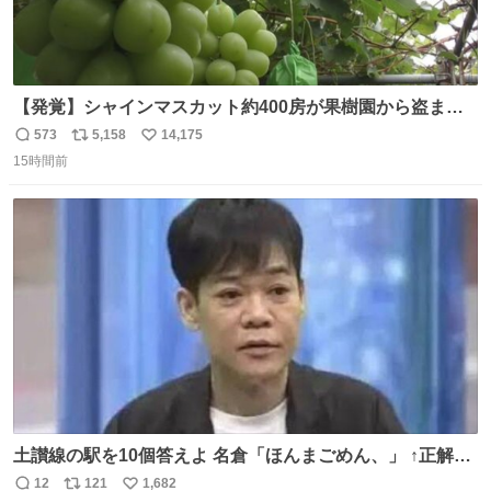
【発覚】シャインマスカット約400房が果樹園から盗まれ
る 栃木・佐野市 news.livedoor.com/article/detail… 被害
573
5,158
14,175
返
リ
い
に遭った果樹園には防犯カメラなどはなく、シャインマス
15時間前
信
ポ
い
カットが盗まれた木には刃物などで切られた跡が。市内で
数
ス
ね
今年に入って同様の被害は確認されておらず、警察はパト
ト
数
数
ロールを強化する。
土讃線の駅を10個答えよ 名倉「ほんまごめん、」 ↑正解
（御免駅）
12
121
1,682