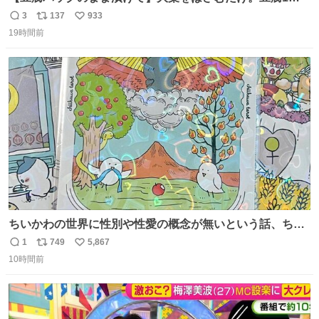
丁、秒でなくなる 豆腐に大葉をはさんで、めんつゆに漬け
3
137
933
返
リ
い
るだけ。冷蔵庫で置くだけで味がしみ込み、さっぱりなの
19時間前
信
ポ
い
に満足感のある一品に。火を使わず5分で仕込める、忙し
数
ス
ね
い日にもぴったりの大葉と豆腐の漬けレシピです。 詳しく
ト
数
数
はリプ欄を見てね👇
ちいかわの世界に性別や性愛の概念が無いという話、ちい
かわタロットでも恋人・女帝・女教皇あたりは性別を意識
1
749
5,867
返
リ
い
させないように描かれてるんだよね。かなり徹底している
10時間前
信
ポ
い
印象。
数
ス
ね
ト
数
数