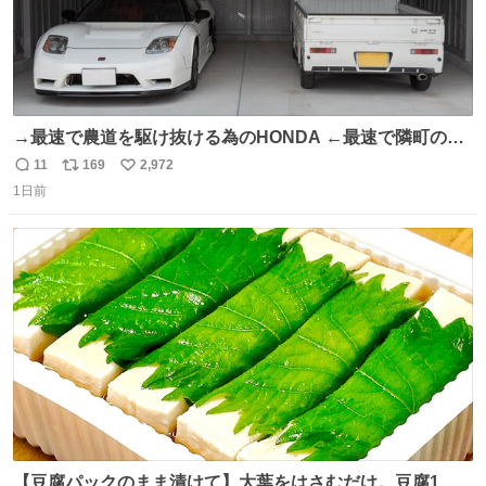
→最速で農道を駆け抜ける為のHONDA ←最速で隣町の集
会所に行く為のHONDA
11
169
2,972
返
リ
い
1日前
信
ポ
い
数
ス
ね
ト
数
数
【豆腐パックのまま漬けて】大葉をはさむだけ。豆腐1