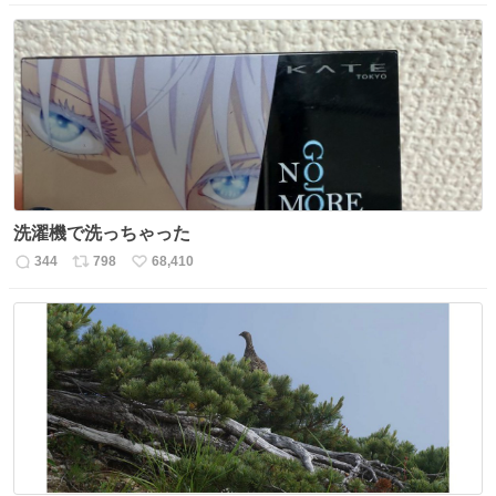
信
ポ
い
数
ス
ね
ト
数
数
洗濯機で洗っちゃった
344
798
68,410
返
リ
い
信
ポ
い
数
ス
ね
ト
数
数