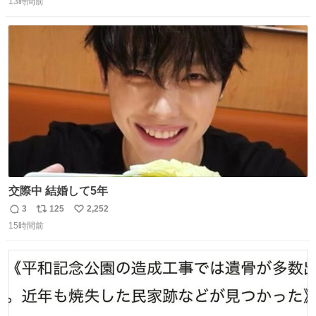
込んだおやつを所定の場所に置くなどしている。
13時間前
信
ポ
い
数
ス
ね
ト
数
数
交際中 結婚して5年
3
125
2,252
返
リ
い
15時間前
信
ポ
い
数
ス
ね
ト
数
数