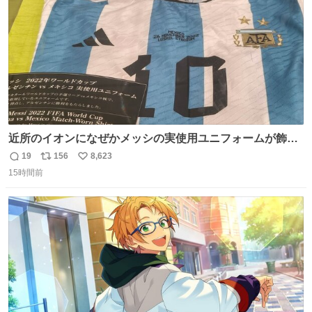
近所のイオンになぜかメッシの実使用ユニフォームが飾っ
てあっておもろい
19
156
8,623
返
リ
い
15時間前
信
ポ
い
数
ス
ね
ト
数
数