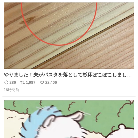
数
ス
ね
ト
数
数
やりました！夫がパスタを落として杉床ぼこぼこしまし
た！よかったーーー！ファーストぼこぼこ自分じゃなく
286
1,987
22,406
返
リ
い
て！これで第二波いつでもいけます！！！✌️いやーほっと
16時間前
信
ポ
い
した！ 杉床を採用しようとしている方々へ忠告です。杉床
数
ス
ね
は乾燥パスタに負けます。豆腐くらいやわやわです。
ト
数
数