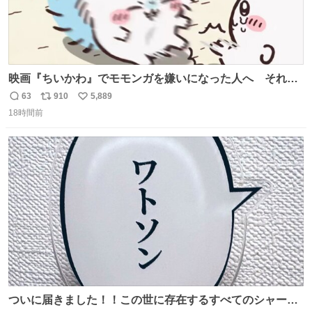
映画『ちいかわ』でモモンガを嫌いになった人へ それで
も愛される理由と可能性 kai-you.net/article/96186 『映画
63
910
5,889
返
リ
い
ちいかわ 人魚の島のひみつ』を3回観て、原作も追ってい
18時間前
信
ポ
い
る筆者が、モモンガの名誉回復を試みようとする記事で
数
ス
ね
す。ちいかわ初心者向けです🖊
ト
数
数
ついに届きました！！この世に存在するすべてのシャーロ