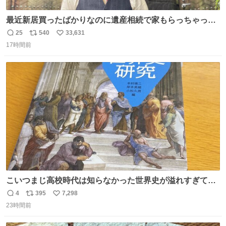
最近新居買ったばかりなのに遺産相続で家もらっちゃった
長男
25
540
33,631
返
リ
い
17時間前
信
ポ
い
数
ス
ね
ト
数
数
こいつまじ高校時代は知らなかった世界史が溢れすぎてて
𝑩𝑰𝑮 𝑳𝑶𝑽𝑬＿＿
4
395
7,298
返
リ
い
23時間前
信
ポ
い
数
ス
ね