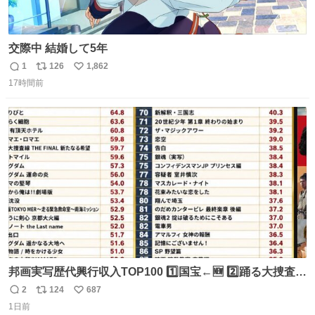
交際中 結婚して5年
1
126
1,862
返
リ
い
17時間前
信
ポ
い
数
ス
ね
ト
数
数
邦画実写歴代興行収入TOP100 1️⃣国宝←🆕 2️⃣踊る大捜査線
THE MOVIE2 3️⃣南極物語 4️⃣踊る大捜査線 THE MOVIE 5️⃣
2
124
687
返
リ
い
子猫物語 6️⃣劇場版コード・ブルー 7️⃣天と地と 8️⃣永遠の0
1日前
信
ポ
い