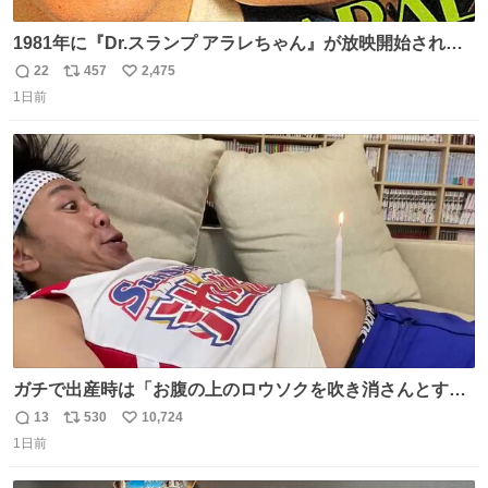
1981年に『Dr.スランプ アラレちゃん』が放映開始された
直後の鳥山明さんと、小山茉美さんです。
22
457
2,475
返
リ
い
1日前
信
ポ
い
数
ス
ね
ト
数
数
ガチで出産時は「お腹の上のロウソクを吹き消さんとする
サンシャイン池崎」だったし、お産後の股裂け状態でのト
13
530
10,724
返
リ
い
イレは「とにかく明るい安村の体勢」が1番楽
1日前
信
ポ
い
数
ス
ね