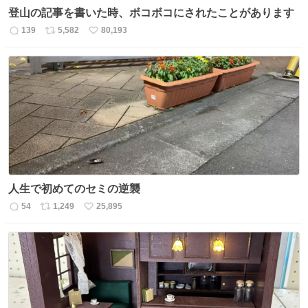
登山の記事を書いた時、ボコボコにされたことがあります
139
5,582
80,193
返
リ
い
信
ポ
い
数
ス
ね
ト
数
数
人生で初めてのセミの逆襲
54
1,249
25,895
返
リ
い
信
ポ
い
数
ス
ね
ト
数
数