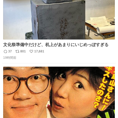
文化祭準備中だけど、机上があまりにいじめっぽすぎる
37
801
17,681
返
リ
い
19時間前
信
ポ
い
数
ス
ね
ト
数
数