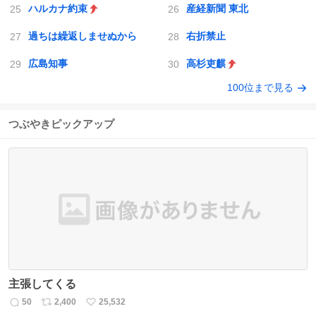
ハルカナ約束
産経新聞 東北
過ちは繰返しませぬから
右折禁止
広島知事
高杉吏麒
100位まで見る
つぶやきピックアップ
主張してくる
50
2,400
25,532
返
リ
い