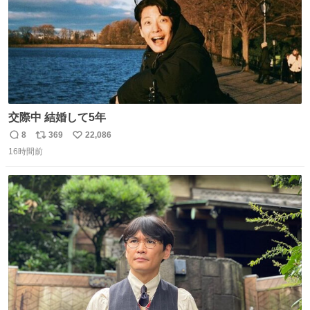
交際中 結婚して5年
8
369
22,086
返
リ
い
16時間前
信
ポ
い
数
ス
ね
ト
数
数