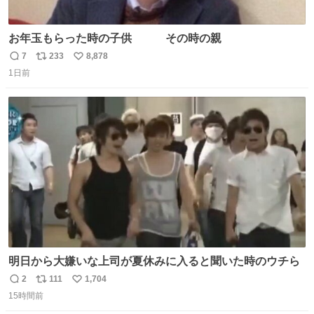
お年玉もらった時の子供 その時の親
7
233
8,878
返
リ
い
1日前
信
ポ
い
数
ス
ね
ト
数
数
明日から大嫌いな上司が夏休みに入ると聞いた時のウチら
2
111
1,704
返
リ
い
15時間前
信
ポ
い