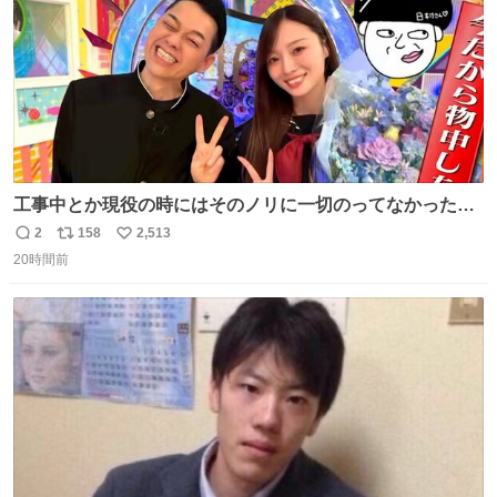
工事中とか現役の時にはそのノリに一切のってなかった1
番の「設楽の女」が卒業して頭角を現しはじめてて大好き
2
158
2,513
返
リ
い
🥲🥲 設楽さんの返しも良い🥲 #梅澤美波
20時間前
信
ポ
い
数
ス
ね
ト
数
数