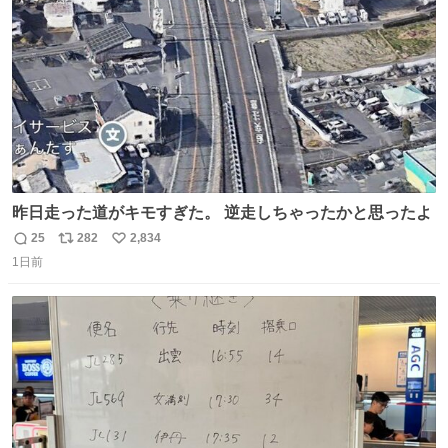
数
昨日走った道がキモすぎた。 逆走しちゃったかと思ったよ
25
282
2,834
返
リ
い
1日前
信
ポ
い
数
ス
ね
ト
数
数