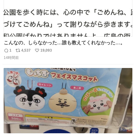
こんなの、しらなかった…誰も教えてくれなかった…。
1
4,537
19,093
返
リ
い
14時間前
信
ポ
い
数
ス
ね
ト
数
数