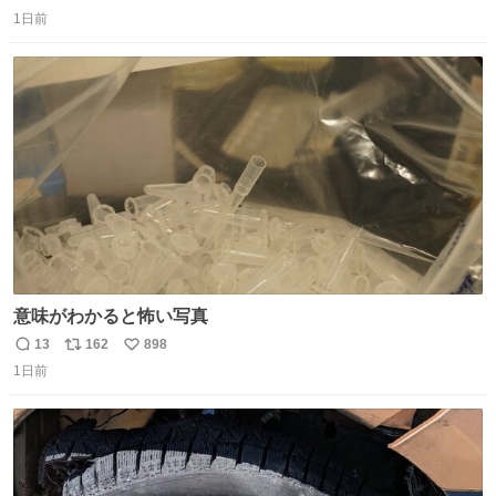
返
リ
い
1日前
信
ポ
い
数
ス
ね
ト
数
数
意味がわかると怖い写真
13
162
898
返
リ
い
1日前
信
ポ
い
数
ス
ね
ト
数
数