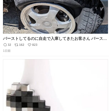
バーストしてるのに自走で入庫してきたお客さん バースト
したならその場で動かないで助け呼んで下さい😰 保険にロ
32
162
823
返
リ
い
ードサービス付いてて金銭負担も無いんですから これで走
1日前
信
ポ
い
ると、壊さなくていい所まで壊しちゃいますから 実際、外
数
ス
ね
装ダメージ、ABSセンサ断線、ブレーキホースも傷入っち
ト
数
数
ゃってます…