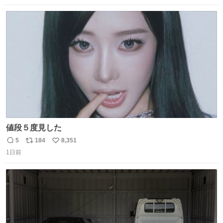
9️⃣ROOKIES-卒業- 🔟世界の中心で、愛をさけぶ … 44位 ほ
数
ス
ね
どなく、お別れです←🆕 … 60位 キングダム 魂の決戦←🆕
ト
数
数
値段５度見した
5
184
8,351
返
リ
い
1日前
信
ポ
い
数
ス
ね
ト
数
数