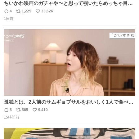
ちいかわ映画のガチャや〜と思って覗いたらめっちゃ目合
って気まずい
4
1,225
33,626
返
リ
い
1日前
信
ポ
い
数
ス
ね
ト
数
数
孤独とは、2人前のサムギョプサルをおいしく1人で食べる
ことである←好きすぎる
5
565
9,410
返
リ
い
15時間前
信
ポ
い
数
ス
ね
ト
数
数