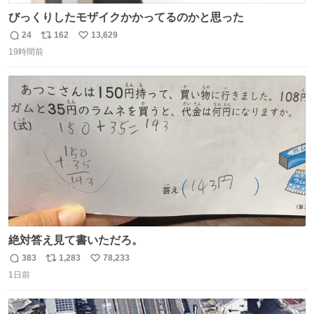
びっくりしたモザイクかかってるのかと思った
24
162
13,629
返
リ
い
19時間前
信
ポ
い
数
ス
ね
ト
数
数
絶対答え見て書いただろ。
383
1,283
78,233
返
リ
い
1日前
信
ポ
い
数
ス
ね
ト
数