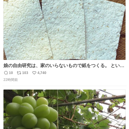
ト
数
数
娘の自由研究は、家のいらないもので紙をつくる。 という
事でわたしの使わないリードが紙に変身しました😂
10
103
4,740
返
リ
い
22時間前
信
ポ
い
数
ス
ね
ト
数
数