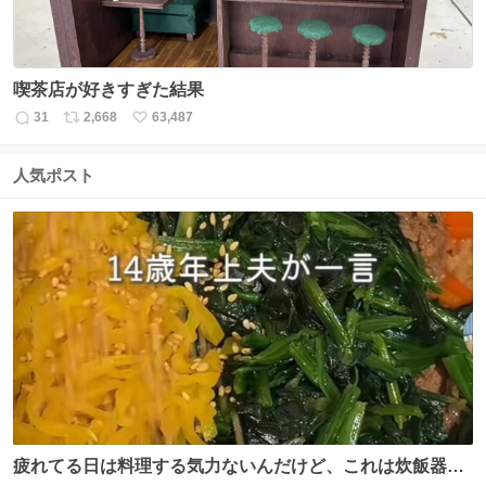
喫茶店が好きすぎた結果
31
2,668
63,487
返
リ
い
信
ポ
い
数
ス
ね
人気ポスト
ト
数
数
疲れてる日は料理する気力ないんだけど、これは炊飯器に