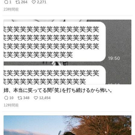
おまかせするだけだから「これなら作れる！」ってなっ
1
264
2,271
返
リ
い
た。
23時間前
信
ポ
い
数
ス
ね
ト
数
数
姉、本当に笑ってる間｢笑｣を打ち続けるから怖い。
10
348
12,454
返
リ
い
12時間前
信
ポ
い
数
ス
ね
ト
数
数