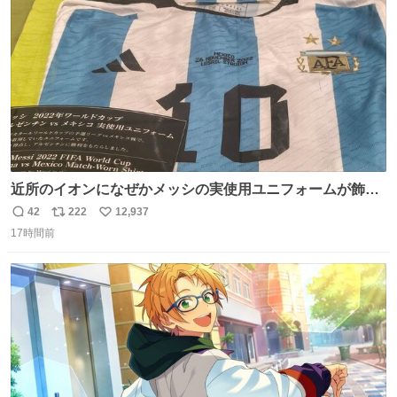
数
近所のイオンになぜかメッシの実使用ユニフォームが飾っ
てあっておもろい
42
222
12,937
返
リ
い
17時間前
信
ポ
い
数
ス
ね
ト
数
数