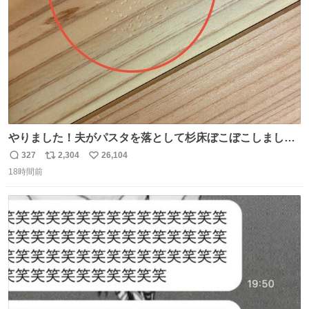
数
やりました！夫がパスタを落として杉床ぼこぼこしまし
た！よかったーーー！ファーストぼこぼこ自分じゃなく
327
2,304
26,104
返
リ
い
て！これで第二波いつでもいけます！！！✌️いやーほっと
18時間前
信
ポ
い
した！ 杉床を採用しようとしている方々へ忠告です。杉床
数
ス
ね
は乾燥パスタに負けます。豆腐くらいやわやわです。
ト
数
数