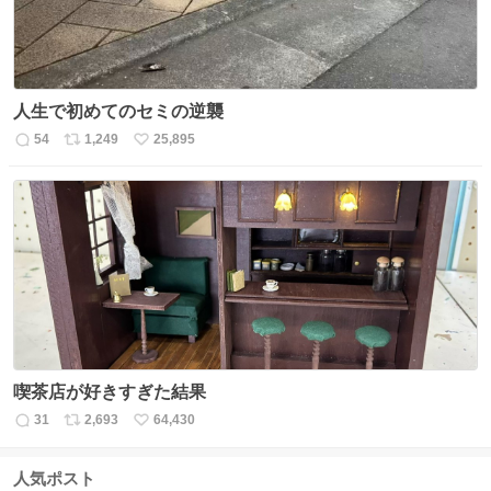
人生で初めてのセミの逆襲
54
1,249
25,895
返
リ
い
信
ポ
い
数
ス
ね
ト
数
数
喫茶店が好きすぎた結果
31
2,693
64,430
返
リ
い
信
ポ
い
数
ス
ね
人気ポスト