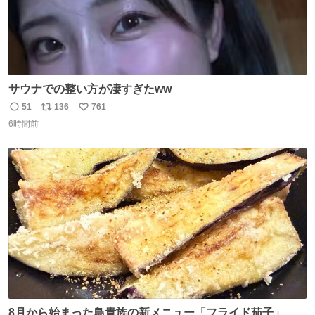
サウナでの整い方が凄すぎたww
51
136
761
返
リ
い
6時間前
信
ポ
い
数
ス
ね
ト
数
数
8月から始まった鳥貴族の新メニュー「フライド茄子」が