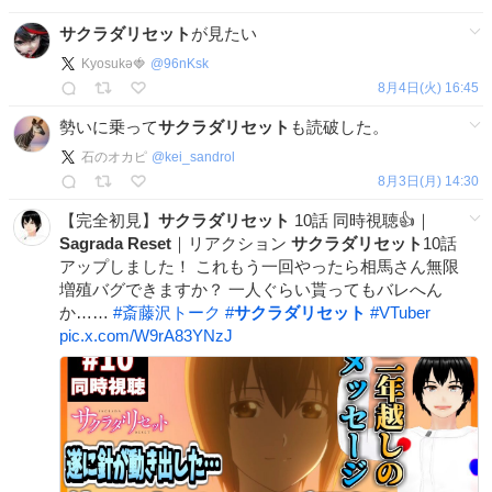
サクラダリセット
が見たい
Kyosukǝ🍓
@
96nKsk
8月4日(火) 16:45
勢いに乗って
サクラダリセット
も読破した。
石のオカピ
@
kei_sandrol
8月3日(月) 14:30
【完全初見】
サクラダリセット
10話 同時視聴👍｜
Sagrada
Reset
｜リアクション
サクラダリセット
10話
アップしました！ これもう一回やったら相馬さん無限
増殖バグできますか？ 一人ぐらい貰ってもバレへん
か……
#
斎藤沢トーク
#
サクラダリセット
#
VTuber
pic.x.com/W9rA83YNzJ