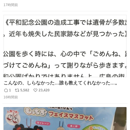
返
リ
い
17時間前
信
ポ
い
数
ス
ね
ト
数
数
こんなの、しらなかった…誰も教えてくれなかった…。
1
5,582
23,420
返
リ
い
16時間前
信
ポ
い
数
ス
ね
ト
数
数