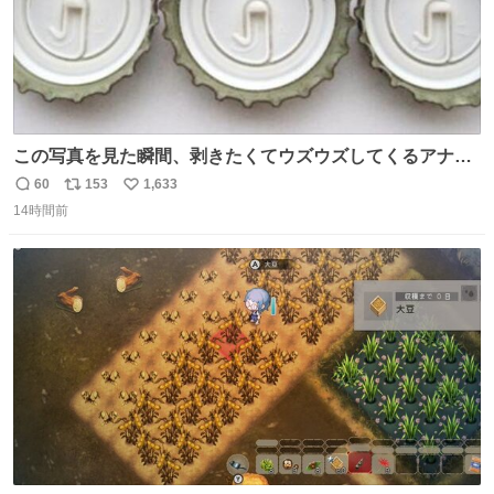
この写真を見た瞬間、剥きたくてウズウズしてくるアナ
タ、完全なる同世代（笑） #70年代 #80年代 #昭和レト
60
153
1,633
返
リ
い
ロ
14時間前
信
ポ
い
数
ス
ね
ト
数
数