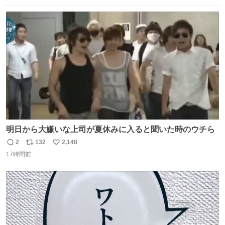
数
ス
ね
ト
数
数
明日から大嫌いな上司が夏休みに入ると聞いた時のウチら
2
132
2,148
返
リ
い
17時間前
信
ポ
い
数
ス
ね
ト
数
数