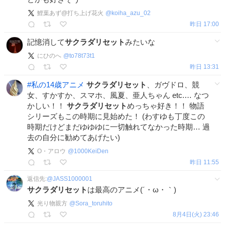
鯉葉あず@打ち上げ花火
@
koiha_azu_02
昨日 17:00
記憶消して
サクラダリセット
みたいな
にひのへ
@
to78t73t1
昨日 13:31
#
私の14歳アニメ
サクラダリセット
、ガヴドロ、競
女、すかすか、スマホ、風夏、亜人ちゃん etc.… なつ
かしい！！
サクラダリセット
めっちゃ好き！！ 物語
シリーズもこの時期に見始めた！ (わすゆも丁度この
時期だけどまだゆゆゆに一切触れてなかった時期… 過
去の自分に勧めてあげたい)
O・アロウ
@
1000KeiDen
昨日 11:55
返信先:
@
JASS1000001
サクラダリセット
は最高のアニメ(´・ω・｀)
光り物親方
@
Sora_toruhito
8月4日(火) 23:46