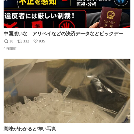
中国凄いな アリペイなどの決済データなどビックデータ
で海外にいる中国人の監視をはじめ、多額の資金決済など
30
332
935
返
リ
い
があれば帰国命令を出しはじめたらしい。そして、パスポ
4時間前
信
ポ
い
ート取上げで二度と出国できないと、、
数
ス
ね
ト
数
数
意味がわかると怖い写真