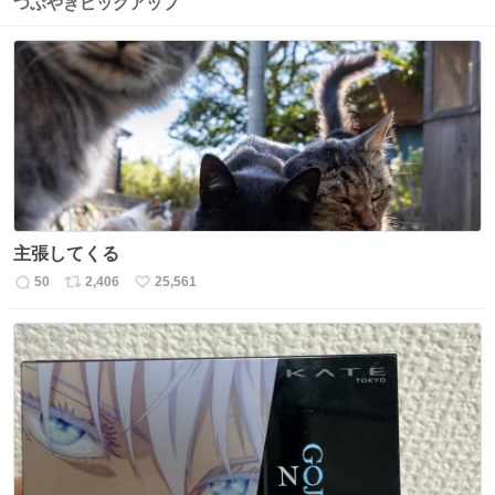
つぶやきピックアップ
主張してくる
50
2,406
25,561
返
リ
い
信
ポ
い
数
ス
ね
ト
数
数