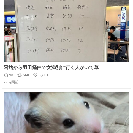
ト
数
数
函館から羽田経由で女満別に行く人がいて草
98
560
6,713
返
リ
い
22時間前
信
ポ
い
数
ス
ね
ト
数
数