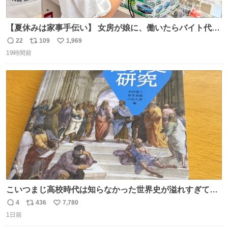
【夏休みは家事手伝い】 女房が娘に、働いたらバイト代も
らえば？と言ったら、娘は、いらない、と言って黙々と働
22
109
1,969
返
リ
い
いてくれました。 あとでソフトクリーム買ってやろうと思
19時間前
信
ポ
い
いました。
数
ス
ね
ト
数
数
こいつまじ高校時代は知らなかった世界史が溢れすぎてて
𝑩𝑰𝑮 𝑳𝑶𝑽𝑬＿＿
4
436
7,780
返
リ
い
1日前
信
ポ
い