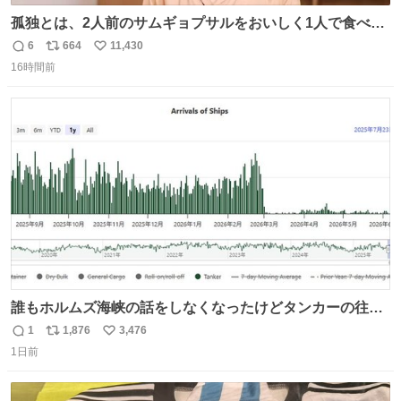
孤独とは、2人前のサムギョプサルをおいしく1人で食べる
ことである←好きすぎる
6
664
11,430
返
リ
い
16時間前
信
ポ
い
数
ス
ね
ト
数
数
誰もホルムズ海峡の話をしなくなったけどタンカーの往来
は消滅したままですねと
1
1,876
3,476
返
リ
い
1日前
信
ポ
い
数
ス
ね
ト
数