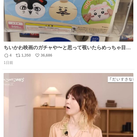
ちいかわ映画のガチャや〜と思って覗いたらめっちゃ目合
って気まずい
4
1,350
36,686
返
リ
い
1日前
信
ポ
い
数
ス
ね
ト
数
数