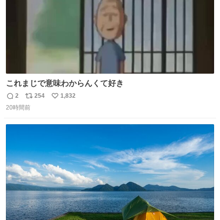
これまじで意味わからんくて好き
2
254
1,832
返
リ
い
20時間前
信
ポ
い
数
ス
ね
ト
数
数