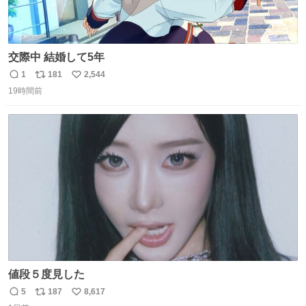
交際中 結婚して5年
1
181
2,544
返
リ
い
19時間前
信
ポ
い
数
ス
ね
ト
数
数
値段５度見した
5
187
8,617
返
リ
い