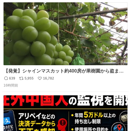
数
ス
ね
ト
数
数
【発覚】シャインマスカット約400房が果樹園から盗まれ
る 栃木・佐野市 news.livedoor.com/article/detail… 被害
639
5,955
16,782
返
リ
い
に遭った果樹園には防犯カメラなどはなく、シャインマス
16時間前
信
ポ
い
カットが盗まれた木には刃物などで切られた跡が。市内で
数
ス
ね
今年に入って同様の被害は確認されておらず、警察はパト
ト
数
数
ロールを強化する。