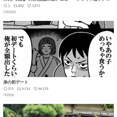
うますぎでした 信じて……
1
852
3,571
返
リ
い
15時間前
信
ポ
い
数
ス
ね
ト
数
数
弟の初デート
273
4,714
66,170
返
リ
い
7時間前
信
ポ
い
数
ス
ね
ト
数
数