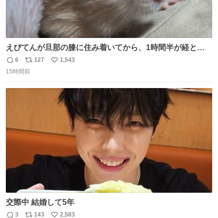
えびてんが旦那の膝に住み着いてから、1時間半が経とう
としている。 えびてんはもう永住の意を固めており、持ち
6
127
1,543
返
リ
い
込んだおやつを所定の場所に置くなどしている。
15時間前
信
ポ
い
数
ス
ね
ト
数
数
交際中 結婚して5年
3
143
2,583