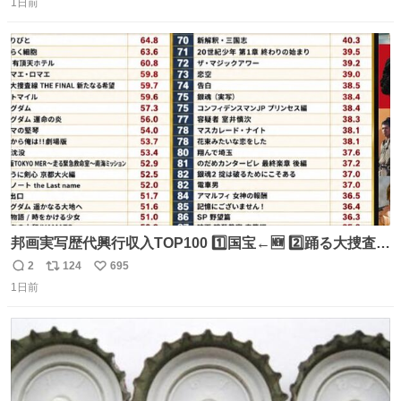
1日前
信
ポ
い
数
ス
ね
ト
数
数
邦画実写歴代興行収入TOP100 1️⃣国宝←🆕 2️⃣踊る大捜査線
THE MOVIE2 3️⃣南極物語 4️⃣踊る大捜査線 THE MOVIE 5️⃣
2
124
695
返
リ
い
子猫物語 6️⃣劇場版コード・ブルー 7️⃣天と地と 8️⃣永遠の0
1日前
信
ポ
い
9️⃣ROOKIES-卒業- 🔟世界の中心で、愛をさけぶ … 44位 ほ
数
ス
ね
どなく、お別れです←🆕 … 60位 キングダム 魂の決戦←🆕
ト
数
数