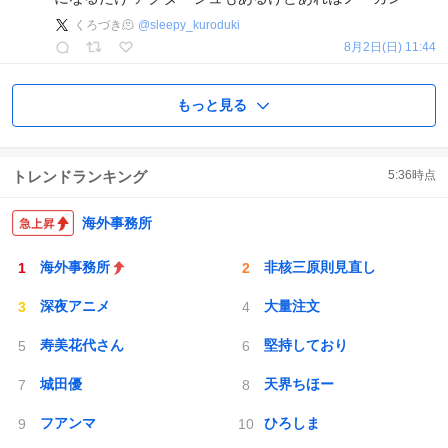
くろづき🫠
@
sleepy_kuroduki
8月2日(日) 11:44
もっと見る
トレンドランキング
5:36
時点
海外事務所
海外事務所
非核三原則見直し
深夜アニメ
大量注文
寿美花代さん
堅持しており
城田優
天界ちほー
フアンマ
ひろしま