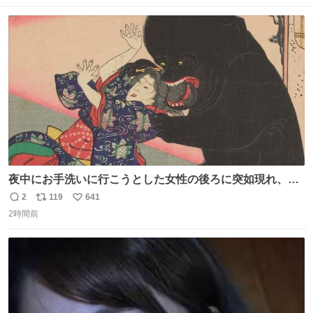
ト
数
数
夜中にお手洗いに行こうとした女性の後ろに突如現れ、髪
の毛にガブリと嚙みついたのは、「髪切」という真っ黒な
2
119
641
返
リ
い
モンスター。顔をアップでみるとちょっと怖い、正体不明
2時間前
信
ポ
い
のキャラクターです。原宿の太田記念美術館で開催中の
数
ス
ね
「アニマル＆モンスター」展にて8/23まで展示していま
ト
数
数
す。