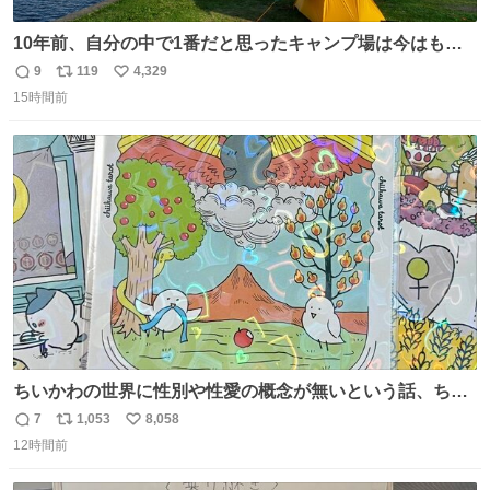
10年前、自分の中で1番だと思ったキャンプ場は今はもう
ない
9
119
4,329
返
リ
い
15時間前
信
ポ
い
数
ス
ね
ト
数
数
ちいかわの世界に性別や性愛の概念が無いという話、ちい
かわタロットでも恋人・女帝・女教皇あたりは性別を意識
7
1,053
8,058
返
リ
い
させないように描かれてるんだよね。かなり徹底している
12時間前
信
ポ
い
印象。
数
ス
ね