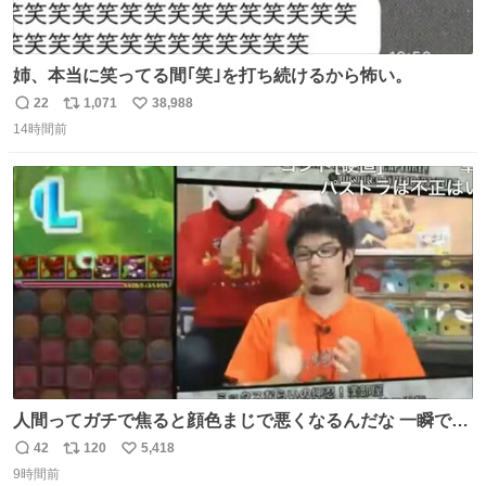
姉、本当に笑ってる間｢笑｣を打ち続けるから怖い。
22
1,071
38,988
返
リ
い
14時間前
信
ポ
い
数
ス
ね
ト
数
数
人間ってガチで焦ると顔色まじで悪くなるんだな 一瞬で顔
から正気無くなってる
42
120
5,418
返
リ
い
9時間前
信
ポ
い