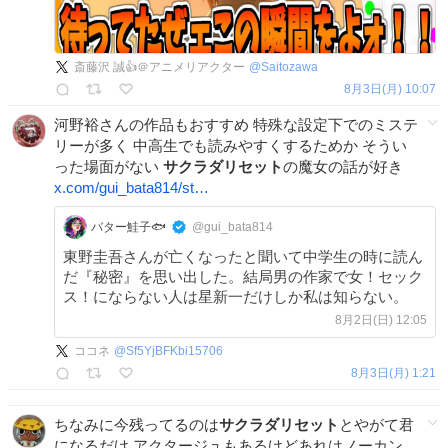
斎藤沢 誠👍＠アニメリアクター
@
Saitozawa
8月3日(月) 10:07
河野裕さんの作品もおすすめ 特殊な設定下でのミステ
リーが多く 中高生でも読みやすくするためか そうい
った場面がない
サクラダリセット
の魔女の話が好き
x.com/gui_bata814/st…
バター鮭子🐟
@gui_bata814
東野圭吾さんが亡くなったと聞いて中学生の時に読ん
だ『秘密』を思い出した。結局男の作家で女！セック
ス！にならない人は星新一だけしか私は知らない。
8月2日(日) 12:05
ココネ
@
Sf5YjBFKbi15706
8月3日(月) 1:21
ちなみに今残ってるのは
サクラダリセット
とやがて君
になるだけ アクタージュもあるけどあれはノーカン