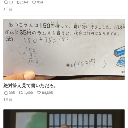
13
164
914
返
リ
い
1日前
信
ポ
い
数
ス
ね
ト
数
数
絶対答え見て書いただろ。
395
1,400
84,695
返
リ
い
1日前
信
ポ
い
数
ス
ね
ト
数
数