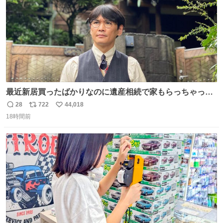
最近新居買ったばかりなのに遺産相続で家もらっちゃった
長男
28
722
44,018
返
リ
い
18時間前
信
ポ
い
数
ス
ね
ト
数
数