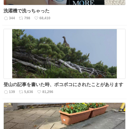
洗濯機で洗っちゃった
344
798
68,410
返
リ
い
信
ポ
い
数
ス
ね
ト
数
数
登山の記事を書いた時、ボコボコにされたことがあります
139
5,636
81,296
返
リ
い
信
ポ
い
数
ス
ね
ト
数
数