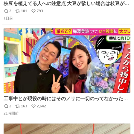
枝豆を植えてる人への注意点 大豆が欲しい場合は枝豆が収
穫できる状態で秋を迎えましょう。 気になって一部だけ収
2
101
793
返
リ
い
穫したら普通に枯れてた… #ほの暮しの庭
1日前
信
ポ
い
数
ス
ね
ト
数
数
工事中とか現役の時にはそのノリに一切のってなかった1
番の「設楽の女」が卒業して頭角を現しはじめてて大好き
2
163
2,642
返
リ
い
🥲🥲 設楽さんの返しも良い🥲 #梅澤美波
21時間前
信
ポ
い
数
ス
ね
ト
数