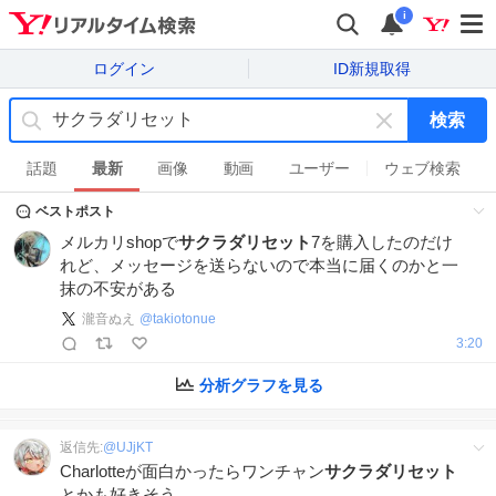
i
ログイン
ID新規取得
検索
キ
ー
話題
最新
画像
動画
ユーザー
ウェブ検索
ワ
ベストポスト
ー
ド
メルカリshopで
サクラダリセット
7を購入したのだけ
を
れど、メッセージを送らないので本当に届くのかと一
消
抹の不安がある
す
瀧音ぬえ
@
takiotonue
3:20
分析グラフを見る
返信先:
@
UJjKT
Charlotteが面白かったらワンチャン
サクラダリセット
とかも好きそう