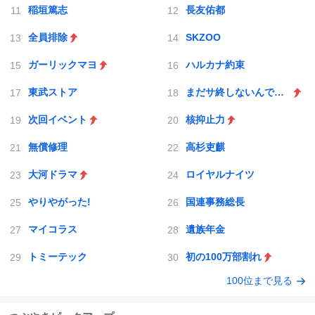
稲垣篤志
長友佑都
全員排除
SKZOO
ガーリックマヨ
ハルカナ約束
東武ストア
まだサ終しないんですか
次回イベント
核抑止力
無償修理
高杉吏麒
大河ドラマ
ロイヤルナイツ
やりやがった!
国連事務総長
マイコラス
遺族年金
トミーテック
初の100万部割れ
100位まで見る