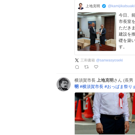
上地克明
@kamijikatsuaki
今日、
市長室
ただきました。 ​今回いた
建設を
礎を築
す。
三和書籍
@
sanwasyoseki
横須賀市長
上地克明
さん (長男
明
#
横須賀市長
#
おっぱま祭り