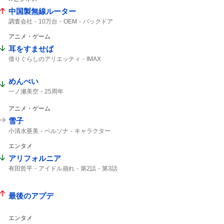
中国製無線ルーター
調査会社
10万台
OEM
バックドア
ルーター
安いから
日本経済新聞
アニメ・ゲーム
耳をすませば
借りぐらしのアリエッティ
IMAX
アリエッティ
めんべい
一ノ瀬美空
25周年
アニメ・ゲーム
雪子
小清水亜美
ペルソナ
キャラクター
エンタメ
アリフォルニア
有田哲平
アイドル崩れ
第2話
第3話
最後のアプデ
エンタメ