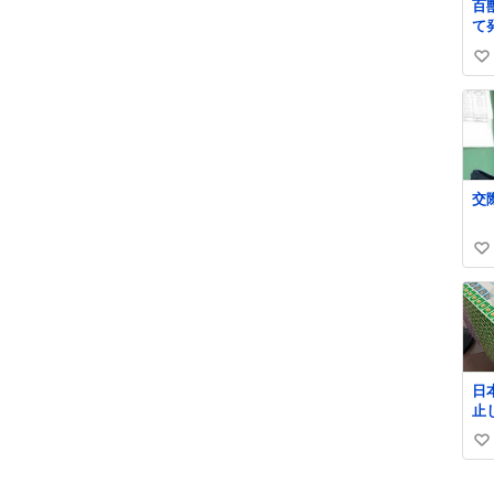
百
しさで
て
ル
う 高温多湿が尋常で
て
い
な
早
い
見
ね
護
数
治
助
べ
ら
20
公
い
個
い
せ
ね
数
日
止
払い
い
郵
@J
い