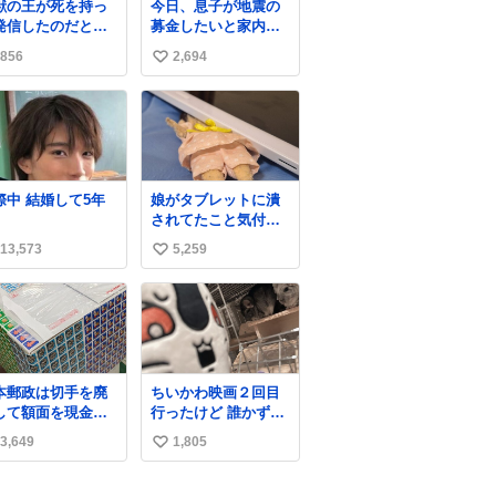
獣の王が死を持っ
今日、息子が地震の
す☺️ お店のチ
発信したのだと思
募金したいと家内と
ドコーナーで探し
郵便局に行ったみた
くださいね！
856
2,694
い
い日本の夏 どうか
いです。おもちゃと
急に飼育の環境を
か買う選択肢もあっ
い
直して 動物の命を
たと思うけど、自分
ね
ってください…と
で貯めてた2万円を役
数
療中のライオンが
に立てて欲しい、み
かりますように す
んなも元気になって
ての動物の命が護
欲しいと。家内も一
交際中 結婚して5年
娘がタブレットに潰
れますように
緒に募金したので、
されてたこと気付か
26.7.3📷多摩動物
自分も何かできたら
なかった。 旦那だけ
園にて 残念ながら
なぁと思いました。
13,573
5,259
い
は娘の波長を感じ取
体の識別は出来ま
れるから声出せずと
い
ん
もSOSが伝わったら
ね
しい。 急いで旦那が
数
救出して、泣きじゃ
くる娘に自分も謝っ
て抱きしめようとし
本郵政は切手を廃
ちいかわ映画２回目
たら、ビンタされて
して額面を現金で
行ったけど 誰かずっ
しまった。3回ほど。
戻せ2026 #日本
と喋っててうるさか
小さい手だけど、地
3,649
1,805
い
政
った 許せねえ
味に痛い。 その後、
apanPostHD_PR
い
娘は旦那に泣きつい