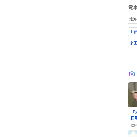
ね
数
電
北海
上
京
「
目
い
32
に
ン