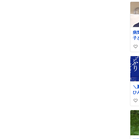
病
子
う
い
ー
ク
い
島
ね
病
数
し
ne
we
＼
ひ
ン❄️／ 
い
に
を
い
「
ね
ップ
数
り
で
リ