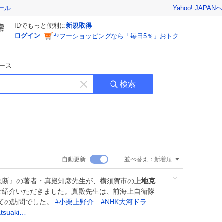
Yahoo! JAPAN
ヘ
ール
IDでもっと便利に
新規取得
ログイン
ヤフーショッピングなら「毎日5％」おトク
ース
検索
キ
ー
ワ
ー
ド
を
消
自動更新
並べ替え：
新着順
す
の決断』の著者・真殿知彦先生が、横須賀市の
上地克
ご紹介いただきました。真殿先生は、前海上自衛隊
ての訪問でした。
#
小栗上野介
#
NHK大河ドラ
atsuaki…