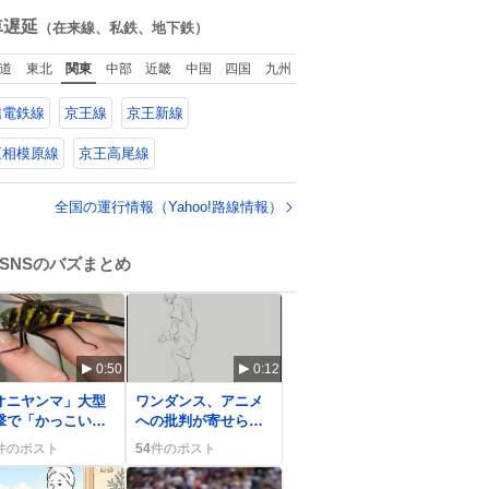
てた。
ね
数
車遅延
（在来線、私鉄、地下鉄）
道
東北
関東
中部
近畿
中国
四国
九州
信電鉄線
京王線
京王新線
王相模原線
京王高尾線
全国の運行情報（Yahoo!路線情報）
SNSのバズまとめ
0:50
0:12
オニヤンマ」大型
ワンダンス、アニメ
撃で「かっこい
への批判が寄せられ
」声多数、サイズ
る中、原作者手描き
件のポスト
54
件のポスト
驚きのリアクショ
動画でファンが沸騰