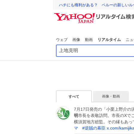
ハチにも権利がある？ ペルーの新しいル
ウェブ
画像
動画
リアルタイム
ニュ
画像・動画
すべて
7月17日発売の「小栗上野介
明
市長を表敬訪問。市長のXで
横須賀地方総監。その縁もあっ
マ
#
逆賊の幕臣
x.com/kamijik