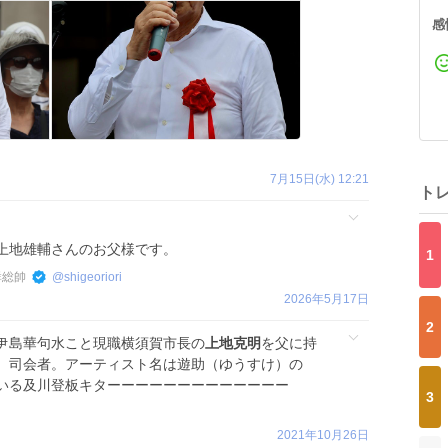
感
7月15日(水) 12:21
ト
上地雄輔さんのお父様です。
1
群総帥
@
shigeoriori
2026年5月17日
2
伊島華句水こと現職横須賀市長の
上地克明
を父に持
、司会者。アーティスト名は遊助（ゆうすけ）の
ている及川登板キターーーーーーーーーーーーー
3
2021年10月26日