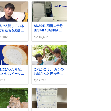
気で入院している
ANA041 羽田→伊丹
どもたちを励まそ
B787-8 / JA818A 使
と、バスケットボ
用機到着遅れにつき
1,102
16,462
い
ル・宇都宮ブレッ
「安全に支障ない範
スに所属する比江
囲で1分1秒でも遅延
い
慎選手が下野市の
回復に努めておりま
ね
院を訪問して交流
す」と機長の気合い
数
ました。
十分！ が、フライト
ws.web.nhk/news
は順調に進みすぎ…
b/na/nb-…
「飛ばしすぎたせい
夏にぴったりな、
これがこう。 ガチの
か現在奈良県上空で
んやりスイーツパ
おばさんと姪っ子で
の待機を命じられて
しっとり生地
す。 （身長抜かされ
おります」 でコンソ
707
7,710
い
牛乳入りホイップ
ててしぬ笑） #ヤツ
メスープ吹き出しそ
たっぷり注入した
ルギ12 #家族でヒロ
い
うになりましたw
たっぷり牛乳ホイ
イン
ね
パン」✨ ひんや
数
とした口あたり
、暑い夏でもペロ
と食べられる美味