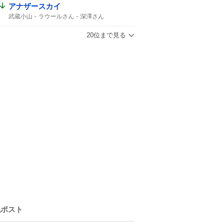
アナザースカイ
武蔵小山
ラウールさん
深澤さん
1時間スペシャル
ラウール
どちらかがパリ
どちらかが武蔵小山
20位まで見る
Snow Manラウール
ふかラウ
気ポスト