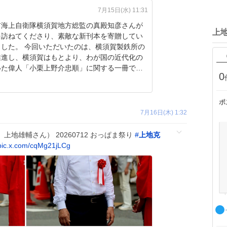
7月15日(水) 11:31
前海上自衛隊横須賀地方総監の真殿知彦さんが
上
を訪ねてくださり、素敵な新刊本を寄贈してい
だいたのは、横須賀製鉄所の
推進し、横須賀はもとより、わが国の近代化の
いた偉人「小栗上野介忠順」に関する一冊で
0
ポ
7月16日(木) 1:32
 上地雄輔さん） 20260712 おっぱま祭り
#
上地克
pic.x.com/cqMg21jLCg