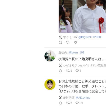
すくぅぷ📸
@
Bigriver1129008
返信先:
@
bozu_108
横須賀市長の
上地克明
さんは、
シゲオリアン/シゲオリアン流星
1
8
おお上地雄輔こと神児遊助こと
つ日本の俳優、歌手、タレント
｢ひまわり｣を登場曲に設定し
絶対活躍
@
AD14line
6
26