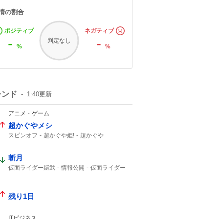
情の割合
ポジティブ
ネガティブ
-
-
判定なし
%
%
レンド
1:40
更新
アニメ・ゲーム
超かぐやメシ
スピンオフ
超かぐや姫!
超かぐや
ビビビコミック
0話
Web漫画
10年後
美味しいものを
斬月
仮面ライダー鎧武
情報公開
仮面ライダー
真骨彫
残り1日
ITビジネス