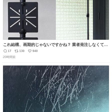
これ結構、画期的じゃないですかね？ 業者発注しなくて
も、誰でも簡単に防犯カメラ設置が… 町の電気屋さんでも
17
130
940
返
リ
い
施工できそう
20時間前
信
ポ
い
数
ス
ね
ト
数
数