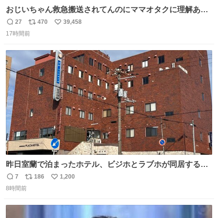
おじいちゃん救急搬送されてんのにママオタクに理解あっ
て不謹慎だけどウケる
27
470
39,458
返
リ
い
17時間前
信
ポ
い
数
ス
ね
ト
数
数
昨日室蘭で泊まったホテル、ビジホとラブホが同居する謎
形態だった。2階と3階の部屋数が異様に少ない。
7
186
1,200
返
リ
い
8時間前
信
ポ
い
数
ス
ね
ト
数