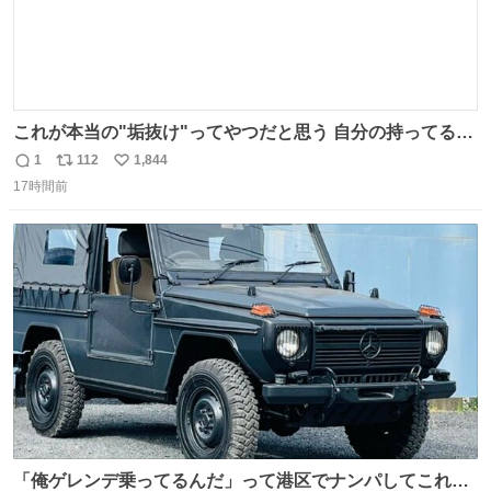
これが本当の"垢抜け"ってやつだと思う 自分の持ってるポ
テンシャルを最大限活かしてるもん 私も整形とかじゃなく
1
112
1,844
返
リ
い
て、こういう垢抜け方したい
17時間前
信
ポ
い
数
ス
ね
ト
数
数
「俺ゲレンデ乗ってるんだ」って港区でナンパしてこれで