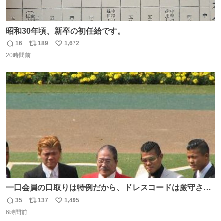
昭和30年頃、新卒の初任給です。
16
189
1,672
返
リ
い
20時間前
信
ポ
い
数
ス
ね
ト
数
数
一口会員の口取りは特例だから、ドレスコードは厳守させ
るべき。
35
137
1,495
返
リ
い
6時間前
信
ポ
い