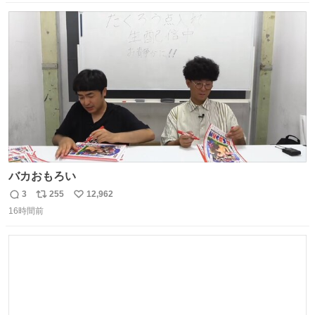
数
ス
ね
ト
数
数
バカおもろい
3
255
12,962
返
リ
い
16時間前
信
ポ
い
数
ス
ね
ト
数
数