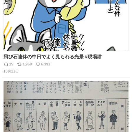
飛び石連休の中日でよく見られる光景 #現場猫
15
1,968
6,192
返
リ
い
10月21日
信
ポ
い
数
ス
ね
ト
数
数