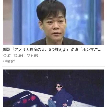
数
問題『アメリカ原産の犬、5つ答えよ』 名倉「ホンマごめ
ん。 日本」
27
293
9,852
返
リ
い
22時間前
信
ポ
い
数
ス
ね
ト
数
数