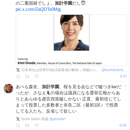
の二重国籍でしょ。
加計学園
だし😇
pic.x.com/ZaQDTo0Mgj
日本再生は世界DS経済産業省の解体→消滅から@東北美人
@
touhokubisin171
0:47
あべも森友、
加計学園
、桜を見る会などで嘘つきliarだ
ったが、さなえ🦎の場合は議員になる選挙広報からあ
りとあらゆる虚言捏造嘘しかない 正直、最初信じてし
まって投票した多数者と奈良二区（最初1区）で投票
してる人たち、反省して欲しい
Izumi Satoh-高嶺
@
geruda7
0:28