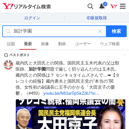
i
ログイン
ID新規取得
検索
キ
ー
話題
最新
画像
動画
ユーザー
ウェブ検索
ワ
ベストポスト
ー
ド
蔵内氏と大田氏との関係。国民民主玉木代表の父は獣
を
医師。
加計学園
問題で厳しく切り込んだのは玉木氏。
消
藏内氏との関係は？ センキョタイムズさんで…➡【タ
す
レコミの続報】藏内勇夫と国民民主党の"本当の"関
係。女性初の副議長に王手のかかる「大田京子の憂
鬱」（#493）
youtu.be/N61wSpSkZdU?si…