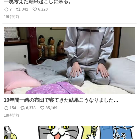
一晩考えた結果起こしに来る。
7
341
6,220
返
リ
い
19時間前
信
ポ
い
数
ス
ね
ト
数
数
10年間一緒の布団で寝てきた結果こうなりました…
154
6,378
85,169
返
リ
い
18時間前
信
ポ
い
数
ス
ね
ト
数
数