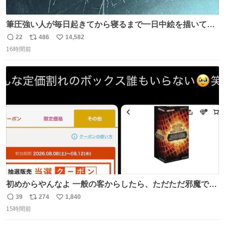
筆圧強い人が毎日起きてから寝るまで一日中絵を描いてる
とこうなる。 異常事態です。
22
486
14,582
返
リ
い
16時間前
信
ポ
い
数
ス
ね
ト
数
数
初めからやんなよ 一般の客からしたら、ただただ邪魔でし
かないのよ
39
274
1,840
返
リ
い
15時間前
信
ポ
い
数
ス
ね