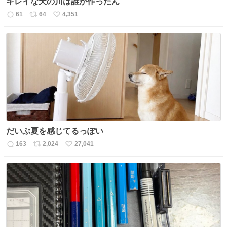
キレイな天の川は誰が作ったん
61
64
4,351
返
リ
い
信
ポ
い
数
ス
ね
ト
数
数
だいぶ夏を感じてるっぽい
163
2,024
27,041
返
リ
い
信
ポ
い
数
ス
ね
ト
数
数