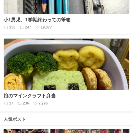
小1男児、1学期終わっての筆箱
156
247
19,077
返
リ
い
信
ポ
い
数
ス
ね
ト
数
数
娘のマインクラフト弁当
17
236
7,296
返
リ
い
信
ポ
い
数
ス
ね
人気ポスト
ト
数
数