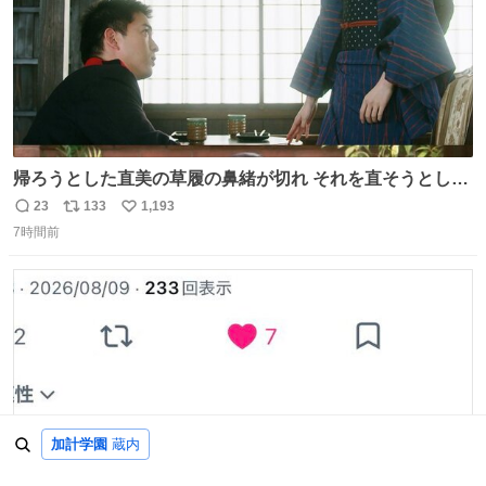
帰ろうとした直美の草履の鼻緒が切れ それを直そうとした
小川がさらに壊し…… 結果、直美をおんぶして送ることに
23
133
1,193
返
リ
い
なりました。 👇鼻緒はいつも恋のキューピッド？
7時間前
信
ポ
い
web.nhk/tv/an/kazekaor…［見逃し配信中］ #朝ドラ #風
数
ス
ね
薫る 上坂樹里 甲斐翔真
ト
数
数
加計学園
蔵内