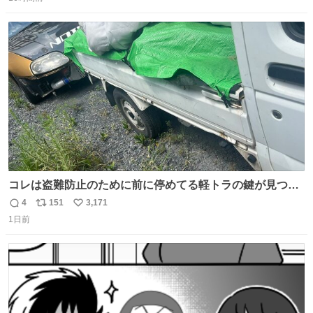
信
ポ
い
数
ス
ね
ト
数
数
コレは盗難防止のために前に停めてる軽トラの鍵が見つか
らなくて 持ち主すら動かすことができない鉄壁のスープラ
4
151
3,171
返
リ
い
1日前
信
ポ
い
数
ス
ね
ト
数
数