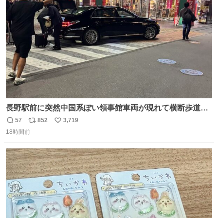
長野駅前に突然中国系ぽい領事館車両が現れて横断歩道に
停車して普通に荷物下ろし始めたけど超法規的活動だから
57
852
3,719
返
リ
い
治外法権なのすごい
18時間前
信
ポ
い
数
ス
ね
ト
数
数