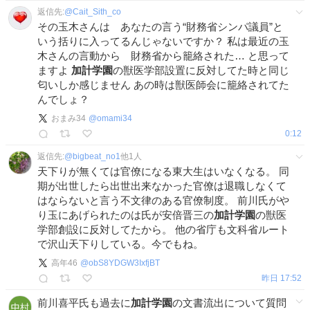
返信先:
@
Cait_Sith_co
その玉木さんは あなたの言う“財務省シンパ議員”と
いう括りに入ってるんじゃないですか？ 私は最近の玉
木さんの言動から 財務省から籠絡された… と思って
ますよ
加計学園
の獣医学部設置に反対してた時と同じ
匂いしか感じません あの時は獣医師会に籠絡されてた
んでしょ？
おまみ34
@
omami34
0:12
返信先:
@
bigbeat_no1
他
1
人
天下りが無くては官僚になる東大生はいなくなる。 同
期が出世したら出世出来なかった官僚は退職しなくて
はならないと言う不文律のある官僚制度。 前川氏がや
り玉にあげられたのは氏が安倍晋三の
加計学園
の獣医
学部創設に反対してたから。 他の省庁も文科省ルート
で沢山天下りしている。今でもね。
高年46
@
obS8YDGW3IxfjBT
昨日 17:52
前川喜平氏も過去に
加計学園
の文書流出について質問