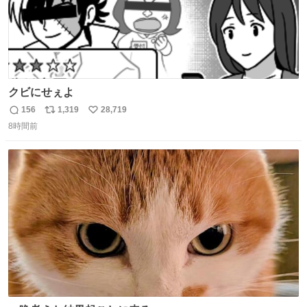
クビにせぇよ
156
1,319
28,719
返
リ
い
8時間前
信
ポ
い
数
ス
ね
ト
数
数