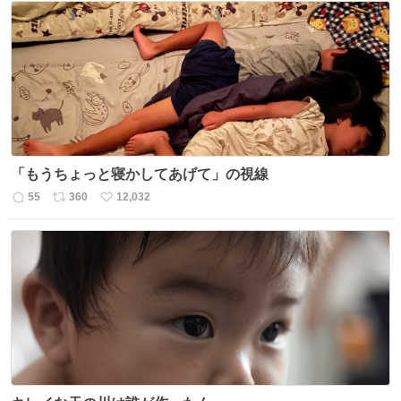
「もうちょっと寝かしてあげて」の視線
55
360
12,032
返
リ
い
信
ポ
い
数
ス
ね
ト
数
数