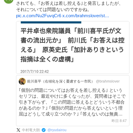
されても、｢お答えは差し控える｣と発言しましたが、
それについては問題ないのですかね。
pic.x.com/Nu2FuvqCr6
x.com/brahmslover/st…
前川喜平（右傾化を深く憂慮する一市民）
@brahmslover
｢個別の問題についてはお答えを差し控える｣ という
セリフは、最近やけに多くなったが、質問者はそこで
引き下がらず、 ｢この問題に答えるとどういう不都合
があるのか？｣ ｢個別の問題だから答えないという理
屈はどうして成り立つのか？｣ ｢答えないのは無責任
ではないか？｣ と追撃すべきなのだ。
昨日 8:47
中村竜大朗
@
ryudairou