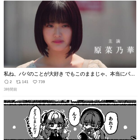
ト
数
数
私ね、パパのことが大好き でもこのままじゃ、本当にパパ
を嫌いになっちゃう だから・・・ ドラマ #もうパパ ！😠
2
141
739
返
リ
い
本編映像初公開📺 親子の愛ゆえのすれ違いを描くティザー
3時間前
信
ポ
い
映像を解禁！ TVerでお気に入り登録💖
数
ス
ね
tver.jp/series/sr504n7… #日10 #ABCテレビ #新ドラマ
ト
数
数
10/4（日）スタート🎬