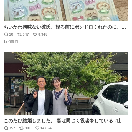
ちいかわ興味ない彼氏、観る前にボンドロくれたのに、見
た後に返却求められた。くそう。
16
347
8,348
返
リ
い
18時間前
信
ポ
い
数
ス
ね
ト
数
数
このたび結婚しました。 妻は同じく役者をしている #山下
ひかり です。 これからも一つひとつの作品に真摯に向き合
357
901
14,824
返
リ
い