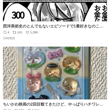
西洋美術史のとんでもないエピソードで1番好きなのこれ
モネのエピソード大体面白い #絵がみの美術史創作
4
141
1,386
返
リ
い
16時間前
信
ポ
い
数
ス
ね
ト
数
数
ちいかわ映画の2回目観てきたけど、やっぱりハチワレの