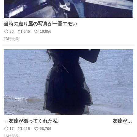
当時の走り屋の写真が一番エモい
30
645
10,856
返
リ
い
13時間前
信
ポ
い
数
ス
ね
ト
数
数
←友達が撮ってくれた私 友達が描
いてくれた私→
17
415
28,706
返
リ
い
16時間前