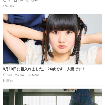
「ハモりすごいよッ…」に対するちいかわの「エ゛ッ!?(い
12
736
7,844
返
リ
い
まそんな場合じゃねぇだろお前よぉ)」が面白すぎる。
17時間前
信
ポ
い
数
ス
ね
ト
数
数
8月10日に籍入れました。 24歳です！人妻です！
108
352
5,245
返
リ
い
3時間前
信
ポ
い
数
ス
ね
ト
数
数