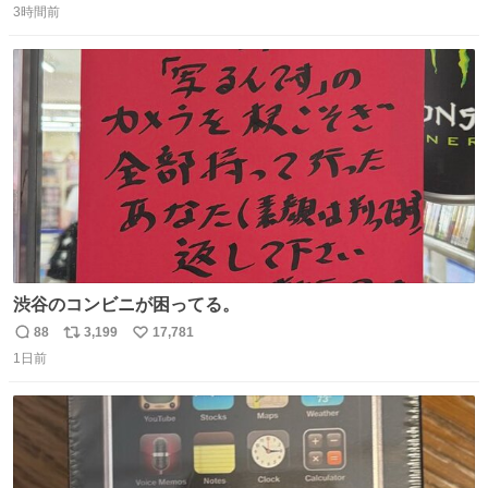
い、役者として精進していきます。変わらず見守っていた
3時間前
信
ポ
い
だけたら嬉しいです。 写真は先日、妻の故郷へ行った時に
数
ス
ね
立ち寄った、妻のソウルフードのラーメン屋さんでの一枚
ト
数
数
🍜
渋谷のコンビニが困ってる。
88
3,199
17,781
返
リ
い
1日前
信
ポ
い
数
ス
ね
ト
数
数