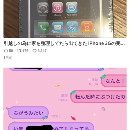
引越しの為に家を整理してたら出てきた iPhone 3Gの完全
未開封品 かなり前に楽天だかで買った多分未使用のデモ機
59
176
3,347
返
リ
い
で-が出るのだと思うんだよね ヤフオクで売れてない190万
1日前
信
ポ
い
があったけど初代じゃあるまいし流石にそこまではねぇ 日
数
ス
ね
本初のモデルではあるけど´д` ; #Apple #iPhone3G
ト
数
数