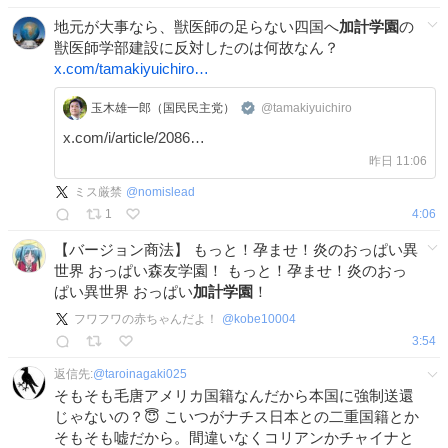
地元が大事なら、獣医師の足らない四国へ
加計学園
の
獣医師学部建設に反対したのは何故なん？
x.com/tamakiyuichiro…
玉木雄一郎（国民民主党）
@tamakiyuichiro
x.com/i/article/2086…
昨日 11:06
ミス厳禁
@
nomislead
1
4:06
【バージョン商法】 もっと！孕ませ！炎のおっぱい異
世界 おっぱい森友学園！ もっと！孕ませ！炎のおっ
ぱい異世界 おっぱい
加計学園
！
フワフワの赤ちゃんだよ！
@
kobe10004
3:54
返信先:
@
taroinagaki025
そもそも毛唐アメリカ国籍なんだから本国に強制送還
じゃないの？😇 こいつがナチス日本との二重国籍とか
そもそも嘘だから。間違いなくコリアンかチャイナと