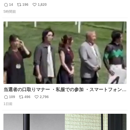
迎え行きたい
14
196
1,820
返
リ
い
5時間前
信
ポ
い
数
ス
ね
ト
数
数
当選者の口取りマナー ・私服での参加 ・スマートフォンで
の撮影 ・調教師へ自分から握手を求める行為 ・シャツをズ
109
496
2,796
返
リ
い
ボンにインしていない服装 ・ボディーバッグの着用 私も口
1日前
信
ポ
い
ドリに参加したいので、出禁になる前に繰り返し案内して
数
ス
ね
ほしい #DMMバヌーシ
ト
数
数