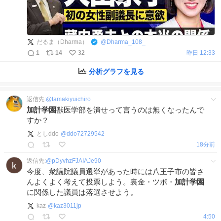
だるま（Dharma）
@
Dharma_108_
1
14
32
昨日 12:33
分析グラフを見る
返信先:
@
tamakiyuichiro
加計学園
獣医学部を潰せって言うのは無くなったんで
すか？
としddo
@
ddo72729542
19分前
返信先:
@
pDyvhzFJAIAJe90
今度、衆議院議員選挙があった時には八王子市の皆さ
んよくよく考えて投票しよう。裏金・ツボ・
加計学園
に関係した議員は落選させよう。
kaz
@
kaz3011jp
4:50