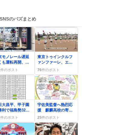
SNSのバズまとめ
0
京モノレール遅延
東京トゥインクルフ
くも運転再開、利
ァンファーレ、エル
者は「やっと動い
ムステークスで音外
9
件のポスト
76
件のポスト
」や「時間ロスが
しが話題に
きい」感想
0
日大昌平、甲子園
宇佐美監督へ熱烈応
勝利で福島勢32年
援 麒麟高校の寄せ
りの快挙に歓喜の
書きが感動の嵐を呼
0
件のポスト
25
件のポスト
「ありがとう」
びファンが涙