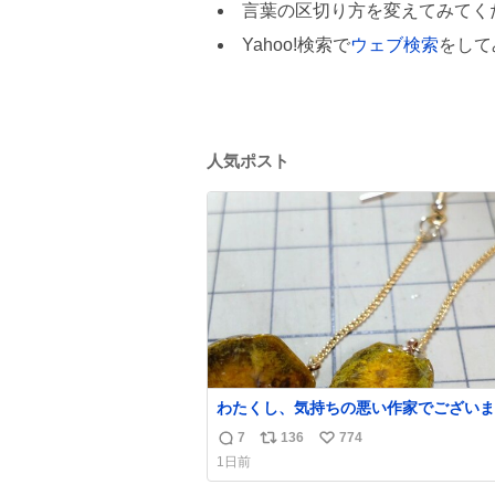
言葉の区切り方を変えてみてく
Yahoo!検索で
ウェブ検索
をして
人気ポスト
わたくし、気持ちの悪い作家でございま
昨日産出しました胆石をピアスにしまし
7
136
774
返
リ
い
とても希少な石です。 割ってみたらな
1日前
綺麗でした。 次回の外来はこれ付けて行きま
信
ポ
い
す。
数
ス
ね