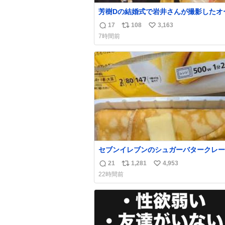
芳樹Dの結婚式で岩井さんが撮影したオ
ーの写真が本当好きなのよね。確か3枚
17
108
3,163
返
リ
い
うすでに出来上がっている春日さんがウ
7時間前
ターにハイボールを懇願している所じゃ
信
ポ
い
ったかな
数
ス
ね
ト
数
数
セブンイレブンのシュガーバタークレー
えんがわの寿司を探している人へ！ シ
21
1,281
4,953
返
リ
い
バタークレープは目黒、品川、蒲田、渋
22時間前
川崎、横浜、鶴見、九州の一部エリア限
信
ポ
い
品で8月5日に発注が終了したため店舗
数
ス
ね
てあるところ少ないですが見つけたら即
ト
数
です🤩❣️
数