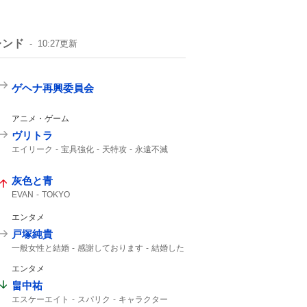
レンド
10:27
更新
ゲヘナ再興委員会
アニメ・ゲーム
ヴリトラ
エイリーク
宝具強化
天特攻
永遠不滅
強化クエスト
インドラ
11th
灰色と青
EVAN
TOKYO
エンタメ
戸塚純貴
一般女性と結婚
感謝しております
結婚した
一般女性
エンタメ
畠中祐
エスケーエイト
スパリク
キャラクター