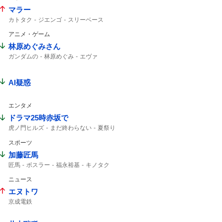
マラー
カトタク
ジエンゴ
スリーベース
タイムリー
アニメ・ゲーム
林原めぐみさん
ガンダムの
林原めぐみ
エヴァ
AI疑惑
エンタメ
ドラマ25時赤坂で
虎ノ門ヒルズ
まだ終わらない
夏祭り
スポーツ
加藤匠馬
匠馬
ボスラー
福永裕基
キノタク
ニュース
エヌトワ
京成電鉄