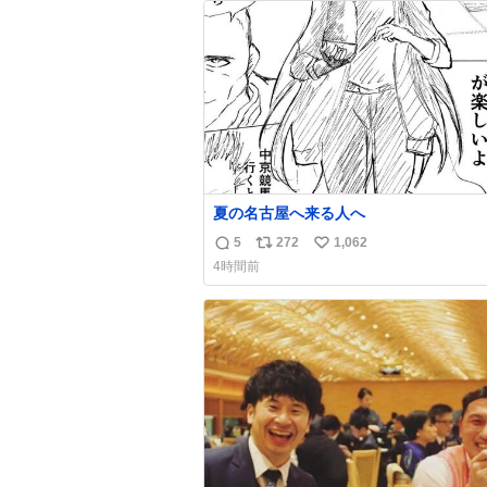
ト
数
数
夏の名古屋へ来る人へ
5
272
1,062
返
リ
い
4時間前
信
ポ
い
数
ス
ね
ト
数
数