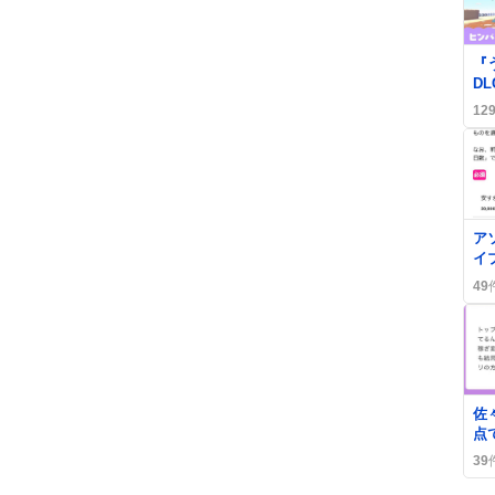
0
『
D
み
12
落
「
へ
0
ア
イ
「
49
な
ザ
0
佐
点
「
39
も