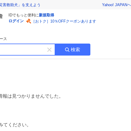
Yahoo! JAPAN
ヘ
災害救助犬」を支えよう
IDでもっと便利に
新規取得
ログイン
［おトク］10％OFFクーポンあります
ース
検索
キ
ー
ワ
ー
ド
を
消
す
情報は見つかりませんでした。
みてください。