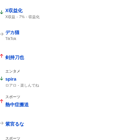
インスタライブ
X収益化
X収益
7%
収益化
デカ猫
TikTok
剣持刀也
エンタメ
spira
ロアロ
楽しんでね
スポーツ
熱中症搬送
紫宮るな
スポーツ