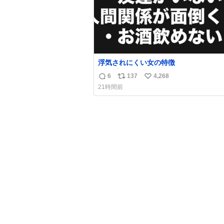
浮気されにくい女の特徴
6
137
4,268
返
リ
い
21時間前
信
ポ
い
数
ス
ね
ト
数
数