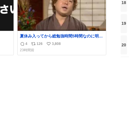
18
19
夏休み入ってから総勉強時間5時間なのに明後
日京大オープンで今これ
4
126
3,808
20
返
リ
い
23時間前
信
ポ
い
数
ス
ね
ト
数
数