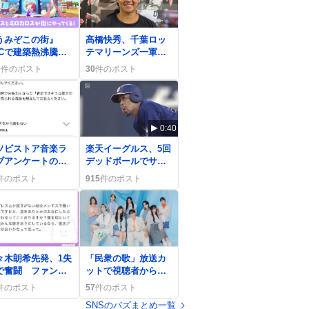
0
うみぞこの街』
髙橋快秀、千葉ロッ
LCで建築熱沸騰、
テマリーンズ一軍昇
んな「かわいいの
格でファン歓喜「お
9
件のポスト
30
件のポスト
ちてました」や
めでとう」
環境レベルMAX」
歓喜
0:40
ソビストア音楽ラ
楽天イーグルス、5回
ブアンケートの
デッドボールでサヨ
安すぎるから買わ
ナラ負けに一部ファ
件のポスト
915
件のポスト
い」選択肢にユー
ンが嘆き
ーが戸惑い
0
々木朗希先発、1失
「民衆の歌」放送カ
で奮闘 ファンは
ットで視聴者から
朗希くん、この回
「聞きたかった」声
件のポスト
57
件のポスト
抑えた！」と歓喜
が上がり、SNSで話
SNSのバズまとめ一覧
題に