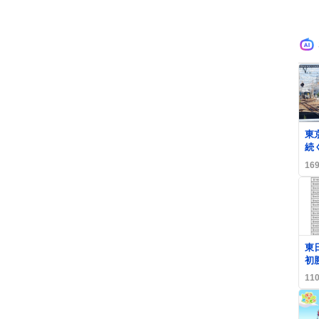
0
東
続
用
16
た
大
0
東
初
ぶ
11
声