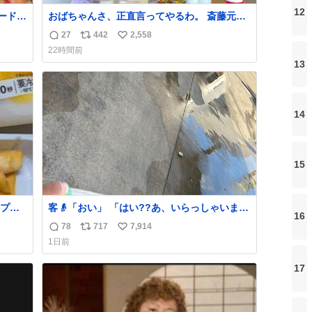
12
ードリ
おばちゃんさ、正直言ってやるわ。 斎藤元彦
目はも
と関わった事でアンタはこれか先キラキラ輝
27
442
2,558
返
リ
い
ェイ
けないんよ、残念ながら。 #折田楓 #merchu
22時間前
なか
信
ポ
い
13
数
ス
ね
ト
数
数
14
15
プと
客👴「おい」 「はい??あ、いらっしゃいま
16
ュガー
せ」 👴「さっきからずっと水出しっぱなしで
78
717
7,914
返
リ
い
谷、
もったいないだろ」 「静電気を逃がし、熱く
1日前
定商
なった地面の温度を下げ、引火事故の防止の
信
ポ
い
に置い
為必要な作業です」 👴「水不足の昨今にもっ
数
ス
ね
17
買い
たいないことをするな!!」 それでは歌いま
ト
数
す、聞いてください 「井戸水」
数