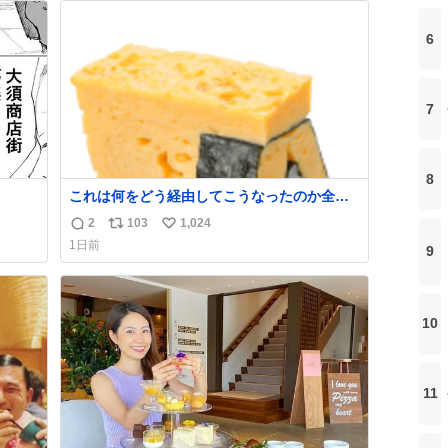
ト
数
6
数
7
8
これは何をどう経由してこうなったのか全く
わからない構造のすしざんまいの玉子
2
103
1,024
返
リ
い
1日前
9
信
ポ
い
数
ス
ね
ト
数
数
10
11