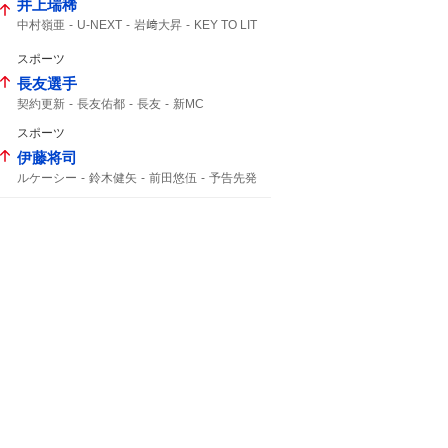
井上瑞稀
中村嶺亜
U-NEXT
岩﨑大昇
KEY TO LIT
テレ東
スポーツ
長友選手
契約更新
長友佑都
長友
新MC
スポーツ
伊藤将司
ルケーシー
鈴木健矢
前田悠伍
予告先発
伊藤大海