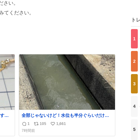
ださい。
みてください。
ト
1
2
3
4
す。
全部じゃないけど！水位も半分ぐらいだけ
た。
ど！水が来はじめたよ！！！ 作業してくれた
1
105
1,661
返
リ
い
かなか
方々ありがとーーー
5
7時間前
ー！！！！！！！！！！！！！！！！！！！
信
ポ
い
！！！！！！！
数
ス
ね