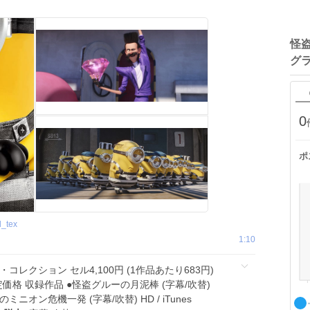
怪
グ
0
ポ
d_tex
1:10
ー・コレクション セル4,100円 (1作品あたり683円)
格 収録作品 ●怪盗グルーの月泥棒 (字幕/吹替)
グルーのミニオン危機一発 (字幕/吹替) HD / iTunes