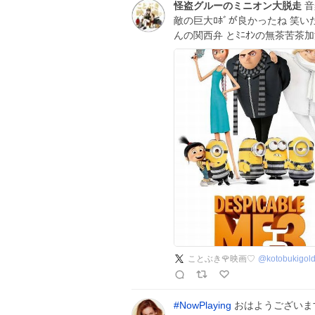
怪盗グルーのミニオン大脱走
音
敵の巨大ﾛﾎﾞが良かったね 笑いた
んの関西弁 とﾐﾆｵﾝの無茶苦茶
ことぶき🌹映画♡
@
kotobukigol
#
NowPlaying
おはようございます