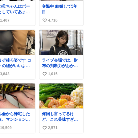
の母ちゃんはボー
交際中 結婚して5年
としていてあまり
目
かい事を気にしま
1,407
4,716
い
ん。優秀な人の多
現代の価値観から
い
ると、あまり優秀
ね
母親ではないかも
数
れません。でも、
からこそ、私はそ
いう母親が大好き
うぞ後ろ姿です コ
ライブ会場では、財
す。今も昔もすご
トの紐がいいよ
布の判断力がおかし
リラックスしま
…そして腰が細い
くなる。
。「優秀」と「良
3,843
1,015
い
」は別なんですよ
い
ね。 1/2
ね
数
み会から帰宅した
何回も言ってるけ
夜、マンションの
ど、これ美味すぎん
下にいらっしゃっ
の！！！低カロリー
19,509
2,571
い
オニヤンマ様 まさ
で満足感エグいから
こんな都会でお会
一生食べてる😭
い