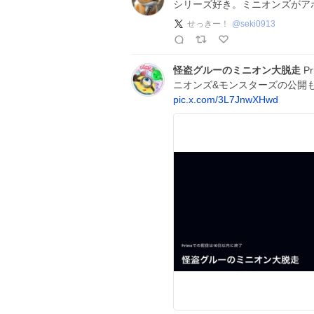
シリーズ好き。ミニオンズがア
せっきー！
@
seki0913
怪盗グルーのミニオン大脱走
P
ニオンズ&モンスターズの公開も
pic.x.com/3L7JnwXHwd