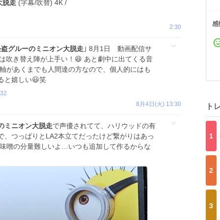
大脱走
(字幕/吹替) 4K /
感
2:30
怪盗グルーのミニオン大脱走
｣ 8月1日 動画配信サ
れは吹き替え陣が上手い！😆 あと劇中に出てくる音
主軸があくまでも人間達の方なので、個人的にはも
ると嬉しい😃笑
232
8月4日(火) 13:30
ト
のミニオン大脱走
で声優されてて、ハリウッドの有
1
で、つっぱりとLA2本立てだったけど繋がりはあっ
で味噌の分量難しいよ…いつも追加して作るからな
2
3