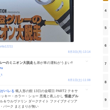
4
5
6
anta12211
8月3日(月) 13:14
ルーのミニオン大脱走
も弟が車の運転がうまい‼️
7
ru
_k
8月1日(土) 11:08
8
柄がバレる
蝋人形の館 13日の金曜日 PART2 テキサ
ロッキー・ホラー・ショー 悪魔と夜ふかし
怪盗グル
9
ル＆ウルヴァリン ダークナイト ファイブナイツア
・パーク まとまりが無い