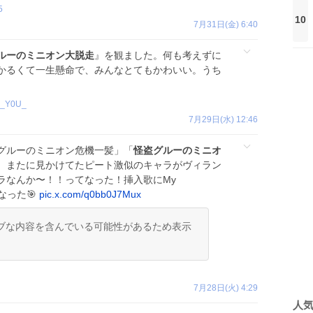
5
10
7月31日(金) 6:40
ルーのミニオン大脱走
』を観ました。何も考えずに
かるくて一生懸命で、みんなとてもかわいい。うち
0_Y0U_
7月29日(水) 12:46
グルーのミニオン危機一髪」「
怪盗グルーのミニオ
。またに見かけてたピート激似のキャラがヴィラン
ラなんか〜！！ってなった！挿入歌にMy
くなった🎯
pic.x.com/q0bb0J7Mux
ブな内容を含んでいる可能性があるため表示
7月28日(火) 4:29
人