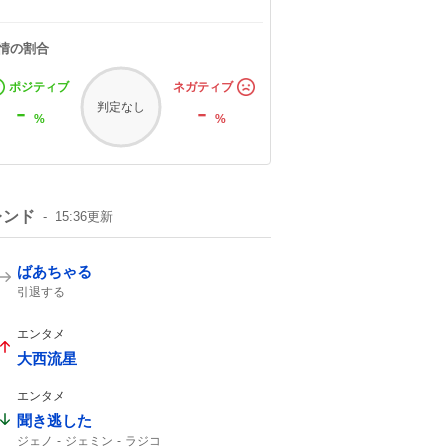
情の割合
ポジティブ
ネガティブ
-
-
判定なし
%
%
レンド
15:36
更新
ばあちゃる
引退する
エンタメ
大西流星
エンタメ
聞き逃した
ジェノ
ジェミン
ラジコ