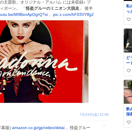
の主題歌。オリジナル・アルバム には未収録♪ プ
私
ィボーン。 「
怪盗グルーのミニオン大脱走
」 後半
っ
outu.be/M9BxnApOgrQ?si…
pic.x.com/hF03VYlfg2
細
い
せ
い
い
見
ね
な
数
し
だ
う
ど
で
ー
く
ね
す
い
い
い
ね
数
飲
深
7月24日(金) 22:06
廊
い
た
字幕版)
amazon.co.jp/gp/video/detai…
怪盗グルー
か
い