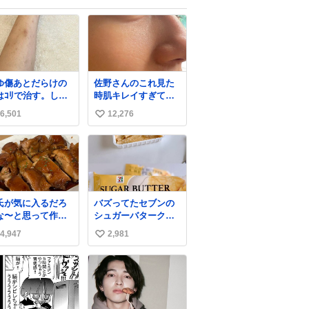
ゆ傷あとだらけの
佐野さんのこれ見た
はｺﾘで治す。しか
時肌キレイすぎてび
白くなる。
っくりしたし、やは
6,501
12,276
い
りアイドルって体型･
肌管理すごすぎる
い
ね
数
氏が気に入るだろ
バズってたセブンの
な〜と思って作っ
シュガーバタークレ
ら想像の何倍も美
ープうますぎて
4,947
2,981
い
しい美味しい言っ
7NOWで買い溜め🛒
くれて嬉しい
💭
い
ね
数