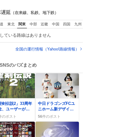
できるなんて思っ
ね
おらず大興奮して
数
車遅延
（在来線、私鉄、地下鉄）
ります かっこよす
る 指を差し伸べる
道
東北
関東
中部
近畿
中国
四国
九州
乗ってきてくれた
でひとまず一緒に
している路線はありません
宅しましたが、飛
ないということは
っていらっしゃる
全国の運行情報（Yahoo!路線情報）
でしょうか…素敵
ぎる
SNSのバズまとめ
0
聖剣伝説2」33周年
中日ドラゴンズFCユ
念、ユーザーが熱
ニホーム新デザイン
思い出と祝福の声
公開、ファンは「か
件のポスト
56
件のポスト
投稿
わいい」「レトロ」
など歓喜