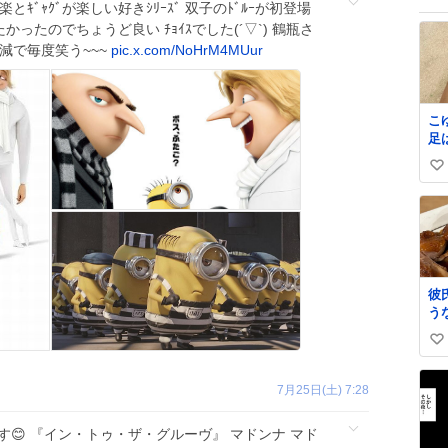
楽とｷﾞｬｸﾞが楽しい好きｼﾘｰｽﾞ 双子のﾄﾞﾙｰが初登場
かったのでちょうど良い ﾁｮｲｽでした(´▽`) 鶴瓶さ
加減で毎度笑う~~~
pic.x.com/NoHrM4MUur
こ
足
も
い
い
ね
数
彼
う
た
い
味
て
d
い
7月25日(土) 7:28
ね
数
😊 『イン・トゥ・ザ・グルーヴ』 マドンナ マド