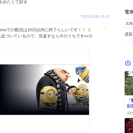
ホみたくて好き
い
ね
て
数
電
お
7月22日(水) 15:13
ぎ
北海
と
rimeでの配信は10日以内に終了らしいです！！ ミ
の
遅延
帰
近づいているので、見返すなら今のうちです👀💦
ば
弱
の
す
0
「
記
い
22
を