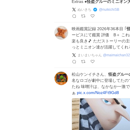
Extras ●
怪盗グルーのミニオン
ぬいきち
@
nuikichiSB
映画鑑賞記録 2026年36本目 ｢
ービスにて鑑賞 評価 B＋ こ
楽も良き🎵 ただストーリーの
っとミニオン達が活躍してくれ
まいまいちゃん
@
maimaichan3
松山ケンイチさん、
怪盗グルー
名なロゴが劇中に登場してたの
たね 味噌汁は、なかなか一激
ぁ
pic.x.com/Noz4Ft9Gd8