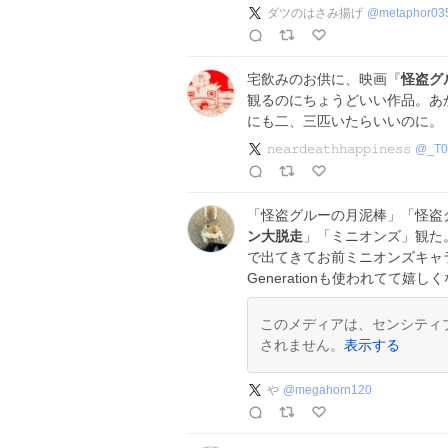
ダツのはさみ揚げ
@
metaphor03
宅飲みのお供に、映画『
怪盗グ
観るのにちょうどいい作品。あ
にも二、三匹いたらいいのに。
𝚗𝚎𝚊𝚛𝚍𝚎𝚊𝚝𝚑𝚑𝚊𝚙𝚙𝚒𝚗𝚎𝚜𝚜
@
_T
「怪盗グルーの月泥棒」「怪盗
ン大脱走
」「ミニオンズ」観た
で出てきてお前ミニオンズキャ
Generationも使われてて嬉し
このメディアは、センシティ
されません。
表示する
や
@
megahorn120