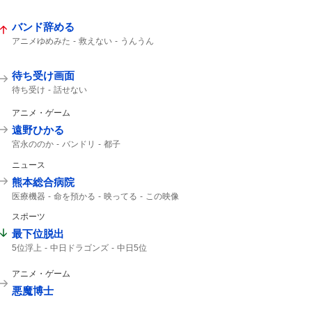
バンド辞める
アニメゆめみた
救えない
うんうん
待ち受け画面
待ち受け
話せない
アニメ・ゲーム
遠野ひかる
宮永ののか
バンドリ
都子
ニュース
熊本総合病院
医療機器
命を預かる
映ってる
この映像
スポーツ
最下位脱出
5位浮上
中日ドラゴンズ
中日5位
ドラゴンズ
3連勝
セ・リーグ
アニメ・ゲーム
悪魔博士