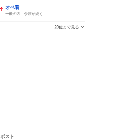
オペ看
一般の方
余震が続く
20位まで見る
気ポスト