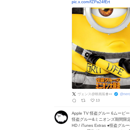
pic.x.com/fZPa24fErt
ヴェンス@映画垢🍿👀
@
ner
13
Apple TV 怪盗グルー 6ムービ
怪盗グルー&ミニオンズ期間限定価
HD / iTunes Extras ●怪盗