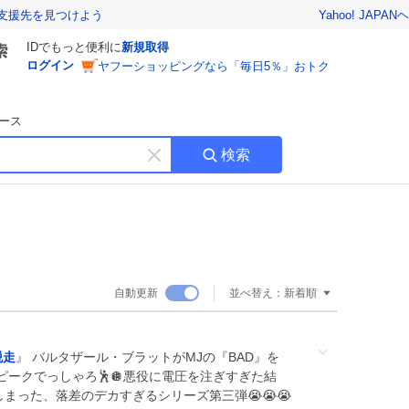
Yahoo! JAPAN
ヘ
支援先を見つけよう
IDでもっと便利に
新規取得
ログイン
ヤフーショッピングなら「毎日5％」おトク
ース
検索
キ
ー
ワ
ー
ド
を
消
自動更新
並べ替え：
新着順
す
脱走
』 バルタザール・ブラットがMJの『BAD』を
ークでっしゃろ🕺🪩悪役に電圧を注ぎすぎた結
しまった、落差のデカすぎるシリーズ第三弾😭😭😭