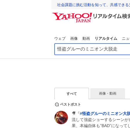
社会課題に挑む活動を知って、共感できる
ウェブ
画像
動画
リアルタイム
ニュ
画像・動画
すべて
ベストポスト
🎥『
#
怪盗グルーのミニオン大
流して強盗ショーするシーンがピ
果、本編自体も”BAD”になって