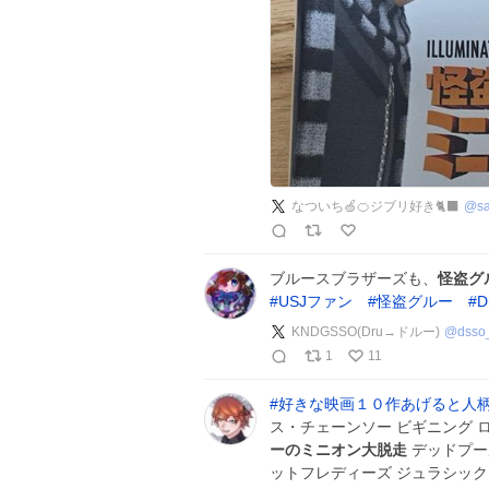
なついち🍏🍊ジブリ好き🐈‍⬛
@
s
ブルースブラザーズも、
怪盗グ
#
USJファン
#
怪盗グルー
#
D
KNDGSSO(Dru→ドルー)
@
dsso
1
11
#
好きな映画１０作あげると人
ス・チェーンソー ビギニング 
ーのミニオン大脱走
デッドプー
ットフレディーズ ジュラシック