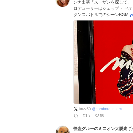
ンナ出演「スーザンを探して」 
ロデューサーはシェップ・ ペテ
ダンスバトルでのシーンBGM
y
kazz50
@
horohoro_no_mi
3
86
怪盗グルーのミニオン大脱走
(