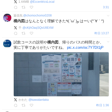
1.44MB
@
EccentricsLocal
3:31
返信先:
@
chomochomo0208
構内図
はなんとなく理解できた٩( 'ω' )و はーい(*´∀｀*)
千
@
cKjhOaqSQvU8E4W
昨日 13:27
試飲コースの説明や
構内図
、帰りのバスの時間とか、
実に丁寧でありがたいですね。
pic.x.com/oc7Y7DI1jP
かわた
@
kawatantaka
昨日 1:36