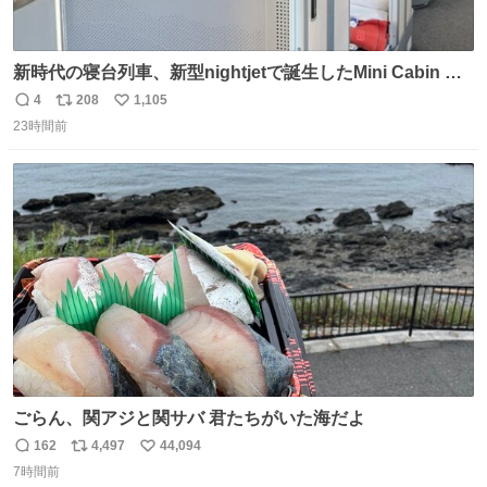
新時代の寝台列車、新型nightjetで誕生したMini Cabin ま
さに走るカプセルホテルといった感じで、一人旅で利用す
4
208
1,105
返
リ
い
るのにはちょうどいい設備。 他の人も言ってましたが、サ
23時間前
信
ポ
い
ンライズの後継に欲しい…
数
ス
ね
ト
数
数
ごらん、関アジと関サバ 君たちがいた海だよ
162
4,497
44,094
返
リ
い
7時間前
信
ポ
い