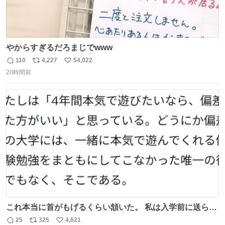
やからすぎるだろまじでwww
110
4,227
54,022
返
リ
い
20時間前
信
ポ
い
数
ス
ね
ト
数
数
これ本当に首がもげるくらい頷いた。 私は入学前に送られ
てきた、大学のサークル紹介冊子を見た時点で終わりを感
25
325
4,621
返
リ
い