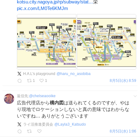
kotsu.city.nagoya.jp/rp/subway/stat…
栄
pic.x.com/LM0Te6KMJm
H.A.L's playground
@
haru_no_asobiba
1
1
8月5日(水) 8:59
返信先:
@
chelseaooike
広告代理店から
構内図
は送られてくるのですが、やは
り現地でロケーションしないと真の意味ではわからな
いですね… ありがとうございます
ライ活推進委員会
@
Layla3_Katsudo
8月5日(水) 1:06