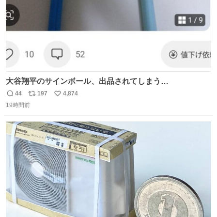
大谷翔平のサインボール、出品されてしまう…
44
197
4,874
返
リ
い
19時間前
信
ポ
い
数
ス
ね
ト
数
数