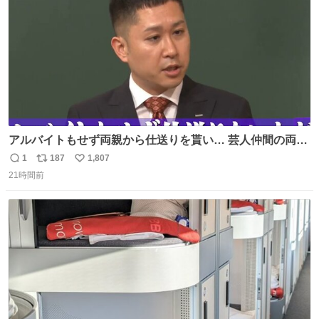
アルバイトもせず両親から仕送りを貰い… 芸人仲間の両親
のスネまでかじる!? ドンデコルテ銀次⚡️ 無料見逃し配信は
1
187
1,807
返
リ
い
こちらから ▶︎abema.go.link/gBLVb ◤しくじり先生
21時間前
信
ポ
い
ABEMAにて毎週最新話無料配信中◢ @10000nabe
数
ス
ね
@akmllube0617
ト
数
数