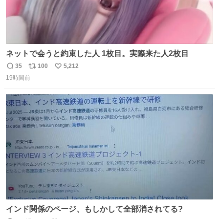
ネットで会うと約束した人 1枚目。実際来た人2枚目
35
100
5,212
返
リ
い
19時間前
信
ポ
い
数
ス
ね
ト
数
数
インド関係のページ、もしかして全部消されてる?