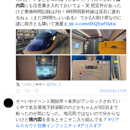
内図
にも注意書き入れておいてよ～笑 想定外があった
けど乗換時間記録は2分！6時間弱新幹線は流石に疲れ
るねぇ（まだ2時間ちょいある） てか2人掛け席なのに
謎に両方とも隣いて激萎え
pic.x.com/dXQEwF0yka
つのれふ👑✖🥕
@
Tnlv_3
8月5日(水) 12:00
そーいやイベント開始早々各所がアンロックされてい
く中で名古屋地下鉄栄駅ののどかちゃんが3日目まで
粘ったのが気になった。地元民ではないので分からな
いけど
構内図
を見るとそこそこ入り組んでる？
#
リア
ルスカウト任務インフィニティ
#
アリスギア