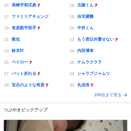
長崎平和式典
古謝くん
ファミリアチェンジ
自宅避難
有原航平投手
中井くん
敦也
もう君以外愛せない
鈴木叶
内田博幸
ペイロー
ナムラクララ
バット折れる
シャラブジャムツ
宝石のような有原
丸佳浩
100位まで見る
つぶやきピックアップ