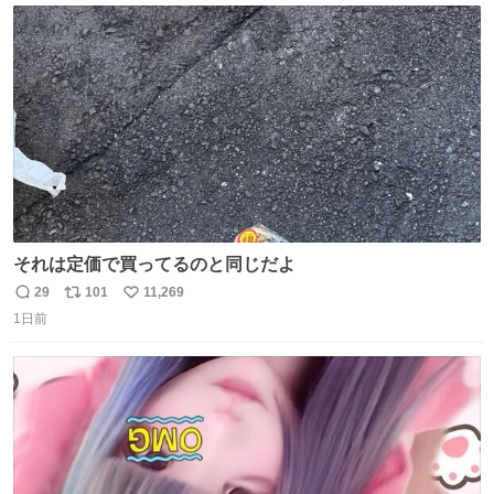
ト
数
数
それは定価で買ってるのと同じだよ
29
101
11,269
返
リ
い
1日前
信
ポ
い
数
ス
ね
ト
数
数