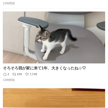
じたので、女子大でもないくせに偏差値の高い大学のイン
22時間前
信
ポ
い
カレサークルに突撃して所属するという奇行で事なきを得
数
ス
ね
た。 高偏差値に行けないならせめてそれくらいした方が予
ト
数
数
後がいいです。 https://t.co/9nMHIrETkw
そろそろ我が家に来て1年、大きくなったね☺️🤍
2
439
7,748
返
リ
い
10時間前
信
ポ
い
数
ス
ね
ト
数
数