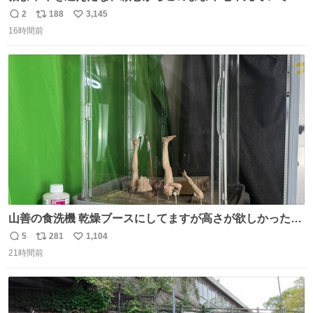
れ…と願ってから、いや人間の家族が死に絶えて猫だけこ
2
188
3,145
返
リ
い
の世に置いていくなんてひどいことはできない…と思って
16時間前
信
ポ
い
から、猫のこの可愛さと愛嬌なら未来永劫ほかの人間に可
数
ス
ね
愛がられて困ることもなかろうなと思ったのでやっぱり猫
ト
数
数
よ不老不死でいてくれ
山善の食洗機 乾燥ブースにしてますが高さが欲しかったの
でコレクションケースを置くだけのツルセコ改造 扉が手前
5
281
1,104
返
リ
い
に開き天井の温度もしっかり上がるのでかなり使いやすく
21時間前
信
ポ
い
なりました😎
数
ス
ね
ト
数
数