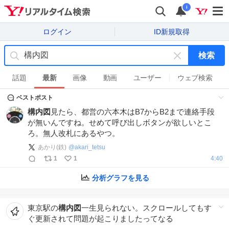
i
ログイン
ID新規取得
検索
キ
ー
話題
最新
画像
動画
ユーザー
ウェブ検索
ワ
ベストポスト
ー
ド
構内図
見たら、都営の六本木はB7からB2まで連絡手段
を
が無いんですね。せめて呼び出しボタンが欲しいとこ
消
ろ。無人改札にあるやつ。
す
あかり(鉄)
@
akari_tetsu
1
1
4:40
分析グラフを見る
東京駅の
構内図
一生見られない。スクロールしてもす
ぐ更新されて問題が起こりましたってなる