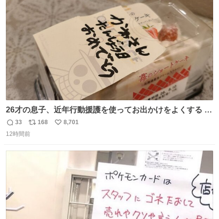
ト
数
数
26才の息子、近年行動援護を使ってお出かけをよくする 親
との外出はもう嫌らしい。 中身は小学生位なのに小癪な😅
33
168
8,701
返
リ
い
昨日は夜のショッピングモールに行った 先に寝といてよ❗
12時間前
信
ポ
い
と何度も何度も言い残して。 起きたら冷蔵庫に… ああ、こ
数
ス
ね
れ買いに行ってくれたんだ…😭
ト
数
数