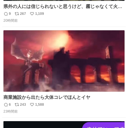
県外の人には信じられないと思うけど、霧じゃなくて火山
灰です🌋 #桜島
9
267
1,109
返
リ
い
20時間前
信
ポ
い
数
ス
ね
ト
数
数
商業施設から出たら大体コレでほんとイヤ
6
243
1,588
返
リ
い
23時間前
信
ポ
い
数
ス
ね
ト
数