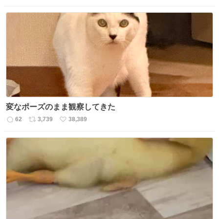
信
ポ
い
数
ス
ね
ト
数
数
変なポーズのまま観察してきた
62
3,739
38,389
返
リ
い
信
ポ
い
数
ス
ね
ト
数
数