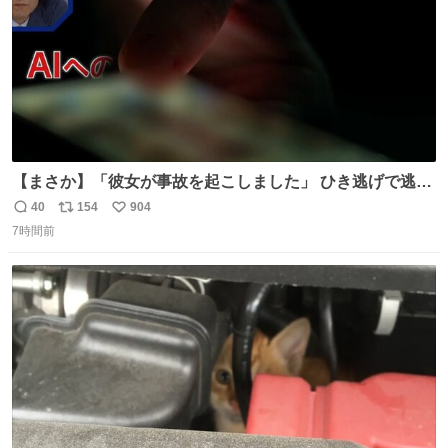
【まさか】「彼女が事故を起こしました」 ひき逃げで逃走
した男、AIの相談履歴で“ウソ発覚” 警察が男のスマホを押
40
154
904
返
リ
い
収して解析すると、出頭する前に事故の詳しい状況やどう
7時間前
信
ポ
い
対応すればいいかをAIに相談していたことがわかった。し
数
ス
ね
かし、AIの回答は「正直に警察に話すように」だった。
ト
数
数