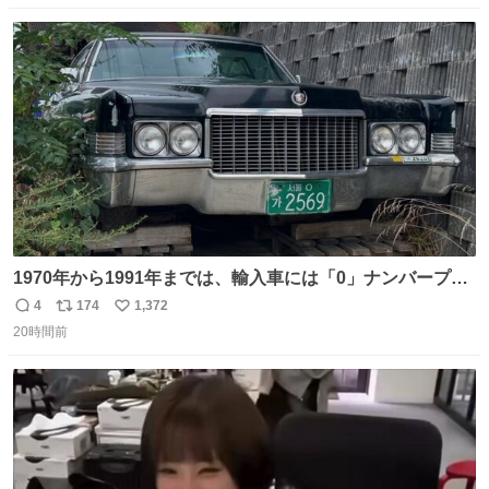
数
ス
ね
ト
数
数
1970年から1991年までは、輸入車には「0」ナンバープレ
ートが使用されていました。 その後、この制度は廃止さ
4
174
1,372
返
リ
い
れ、すべての「0」ナンバープレートは抹消・無効化され
20時間前
信
ポ
い
ました。 ところが最近、その「0」ナンバープレートを装
数
ス
ね
着した車両が発見されました。 今でも残っていること自体
ト
数
数
が奇跡です……。