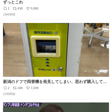
ずっとこれ
1
430
5,585
返
リ
い
18時間前
信
ポ
い
数
ス
ね
ト
数
数
新潟のドフで両替機を発見してしまい、思わず購入してし
まい大阪に発送するイベントが発生
2
166
7,339
返
リ
い
22時間前
信
ポ
い
数
ス
ね
ト
数
数