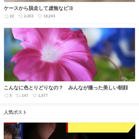
ケースから脱走して虚無なピヨ
22
2,453
18,243
返
リ
い
信
ポ
い
数
ス
ね
ト
数
数
こんなに色とりどりなの？ みんなが撮った美しい朝顔
5
147
1,477
返
リ
い
信
ポ
い
数
ス
ね
人気ポスト
ト
数
数