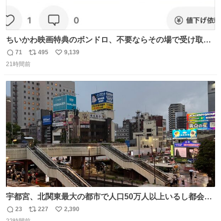
ちいかわ映画特典のボンドロ、不要ならその場で受け取り
辞退すれば良いのに白々しい
71
495
9,139
返
リ
い
21時間前
信
ポ
い
数
ス
ね
ト
数
数
宇都宮、北関東最大の都市で人口50万人以上いるし都会何
だろうなと思っていたら想像以上に都会で興奮した
23
227
2,390
返
リ
い