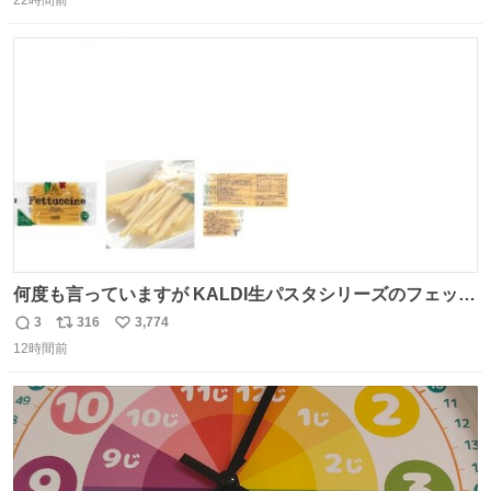
22時間前
信
ポ
い
数
ス
ね
ト
数
数
何度も言っていますが KALDI生パスタシリーズのフェット
チーネは 真剣(ガチ)で美味いぞ
3
316
3,774
返
リ
い
12時間前
信
ポ
い
数
ス
ね
ト
数
数