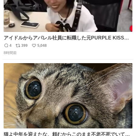
アイドルからアパレル社員に転職した元PURPLE KISSの
ドシちゃん、入社3日目にして自社の取り扱い商品を一生
4
399
5,048
返
リ
い
懸命PRしててほんまに…………
8時間前
信
ポ
い
数
ス
ね
ト
数
数
猫よ中年を迎えたな、頼むからこのまま不老不死でいてく