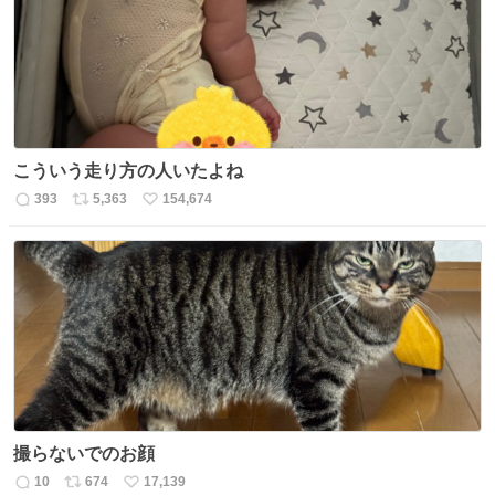
こういう走り方の人いたよね
393
5,363
154,674
返
リ
い
信
ポ
い
数
ス
ね
ト
数
数
撮らないでのお顔
10
674
17,139
返
リ
い