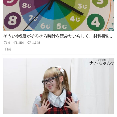
そういや5歳がそろそろ時計を読みたいらしく、材料費600
円で作れる知育時計作ってみた！ めっちゃ簡単！ ありがと
4
154
1,745
返
リ
い
う先人！
1日前
信
ポ
い
数
ス
ね
ト
数
数