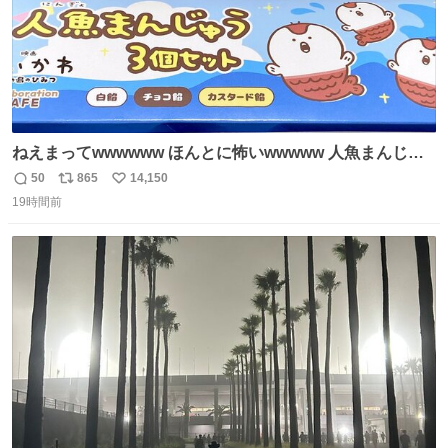
ねえまってwwwwww ほんとに怖いwwwww 人魚まんじゅ
う買ってきたから私も永遠のいのちを…ぐへへ…と思いな
50
865
14,150
返
リ
い
がら1つ食べたら 奥歯欠けたんだけど！！！！？？？ しか
19時間前
信
ポ
い
もガッツリ😭 まんじゅうだよ？？？？？？ ガリッて言っ
数
ス
ね
たから何？と思って口から出したら自分の歯wwwwww セ
ト
数
数
イレーンの呪いじゃん😭