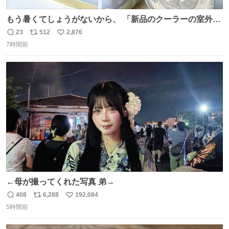
もう暑くてしょうがないから、 「新品のクーラーの室外機
のミニチュア」 でも見ていってよ
23
512
2,876
返
リ
い
7時間前
信
ポ
い
数
ス
ね
ト
数
数
←母が撮ってくれた写真 弟→
408
6,288
192,084
返
リ
い
5時間前
信
ポ
い
数
ス
ね