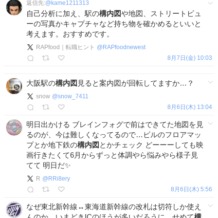
返信先:
@
kame1211313
自己分析に加え、駅の
構内図
や地図、ストリートビュ
ーの写真かキャプチャなど持ち物を確かめるといいと
考えます。おすすめです。
RAPfood｜転職ヒント
@
RAPfoodnewest
8月7日(金) 10:03
大阪駅の
構内図
見ると案内図が回転してますか…？
snow
@
snow_7411
8月6日(木) 13:04
明日出かける ブレインフォグで前はできてた地図を見
るのが、今は難しくなってるので…ビルのフロアマッ
プとか地下鉄の
構内図
とかチェック どーーーしても映
画行きたくて6月からずっと体調やら悩みやら様子見
てて 明日だ✨
R
@
RRi8ery
8月6日(木) 5:56
なぜ東北新幹線↔東海道新幹線の改札は切符しか使え
んのか、いまどきICのほうが多いだろうに…せめて
構