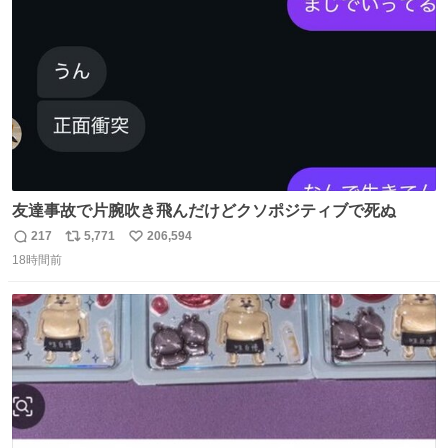
数
友達事故で片腕吹き飛んだけどクソポジティブで死ぬ
217
5,771
206,594
返
リ
い
18時間前
信
ポ
い
数
ス
ね
ト
数
数