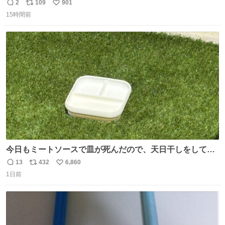
2
109
901
返
リ
い
15時間前
信
ポ
い
数
ス
ね
ト
数
数
今日もミートソースで皿が死んだので、天日干しをしてい
ます🍝 ありがとう先人の知恵
13
432
6,860
返
リ
い
1日前
信
ポ
い
数
ス
ね
ト
数
数