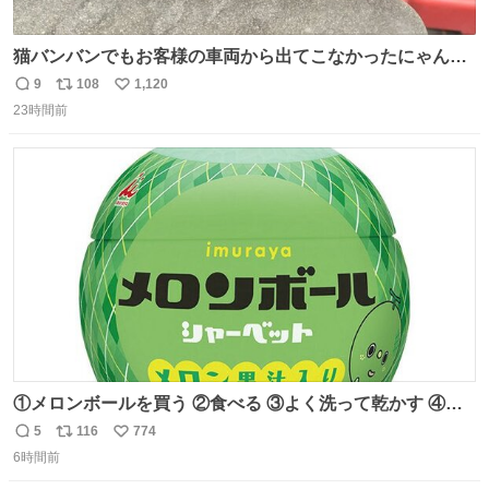
猫バンバンでもお客様の車両から出てこなかったにゃんこ
🐈 救出しようとした工場長が腕を引っ掻かれ、ぱんぱんに
9
108
1,120
返
リ
い
膨れ上がり、傷だらけ血だらけになりながらも何とか救出
23時間前
信
ポ
い
したこの子はその後、工場長の家の子になりました😌💕
数
ス
ね
ト
数
数
①メロンボールを買う ②食べる ③よく洗って乾かす ④か
わいい
5
116
774
返
リ
い
6時間前
信
ポ
い
数
ス
ね