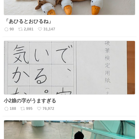
「あひるとおひるね」
90
2,081
31,147
返
リ
い
信
ポ
い
数
ス
ね
ト
数
数
小2娘の字がうますぎる
188
995
76,972
返
リ
い
信
ポ
い
数
ス
ね
ト
数
数