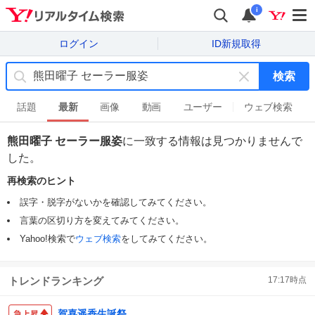
i
ログイン
ID新規取得
検索
キ
ー
話題
最新
画像
動画
ユーザー
ウェブ検索
ワ
ー
熊田曜子 セーラー服姿
に一致する情報は見つかりませんで
ド
した。
を
消
再検索のヒント
す
誤字・脱字がないかを確認してみてください。
言葉の区切り方を変えてみてください。
Yahoo!検索で
ウェブ検索
をしてみてください。
トレンドランキング
17:17
時点
賀喜遥香生誕祭