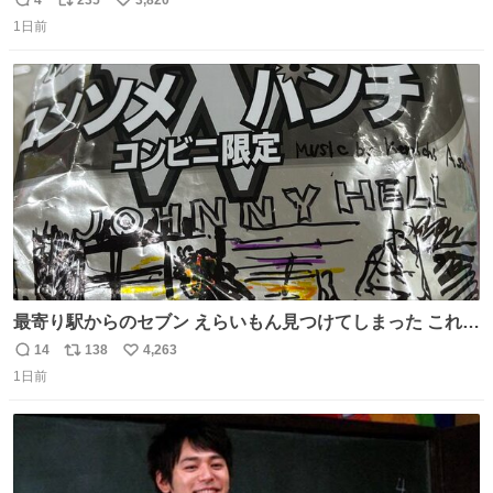
返
リ
い
ど snidelでめちゃくちゃピッタリなものを見つけたので買
1日前
信
ポ
い
った！✨ スマホと小物とペットボトルが入るの最高すぎる
数
ス
ね
🥹 しかもスマホ入れ独立してるしファスナーない！地味に
ト
数
数
嬉しいやつ！！！
最寄り駅からのセブン えらいもん見つけてしまった これ売
ってくれへんかな… #浅井健一 #ポテチ #ロックの名盤
14
138
4,263
返
リ
い
1日前
信
ポ
い
数
ス
ね
ト
数
数