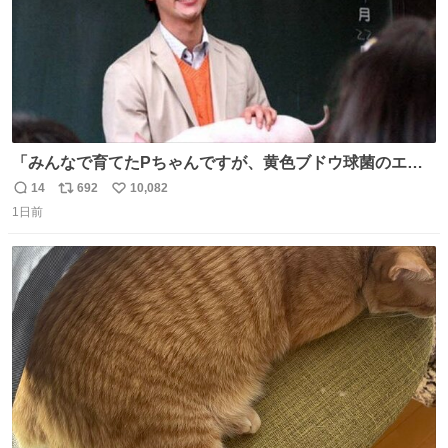
「みんなで育てたPちゃんですが、黄色ブドウ球菌のエン
テロトキシン（耐熱性毒素）が検出されたので、議論する
14
692
10,082
返
リ
い
までもなく処分が決まりました」
1日前
信
ポ
い
数
ス
ね
ト
数
数