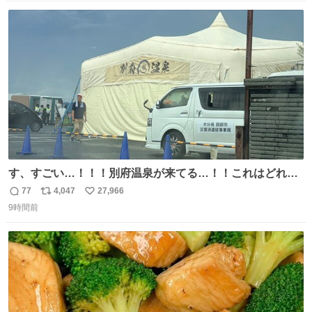
い。放っておくと永遠に髪撫でてきて作業進まない()
数
ス
ね
156cm40kg、年中日焼け止めとお友達の私より綺麗な手や
ト
数
数
めてもろて とか言う
す、すごい…！！！別府温泉が来てる…！！これはどれぐ
らい待つんだろう…
77
4,047
27,966
返
リ
い
9時間前
信
ポ
い
数
ス
ね
ト
数
数