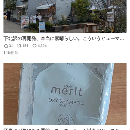
下北沢の再開発、本当に素晴らしい。こういうヒューマン
スケールの開発がいいんだよ。
31
151
4,304
返
リ
い
14時間前
信
ポ
い
数
ス
ね
ト
数
数