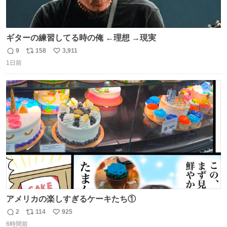
ギターの練習してる時の俺 ←理想 →現実
9
158
3,911
返
リ
い
1日前
信
ポ
い
数
ス
ね
ト
数
数
アメリカの楽しすぎるケーキたち①
2
114
925
返
リ
い
6時間前