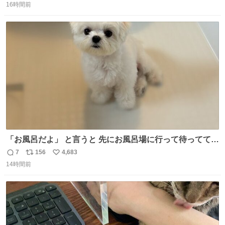
16時間前
信
ポ
い
数
ス
ね
ト
数
数
「お風呂だよ」 と言うと 先にお風呂場に行って待っててく
れる 賢いライス
7
156
4,683
返
リ
い
14時間前
信
ポ
い
数
ス
ね
ト
数
数