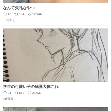
なんて失礼なやつ
12
164
10,944
返
リ
い
18時間前
信
ポ
い
数
ス
ね
ト
数
数
学年の可愛い子の触覚大体これ
24
662
23,933
返
リ
い
9時間前
信
ポ
い
数
ス
ね
ト
数