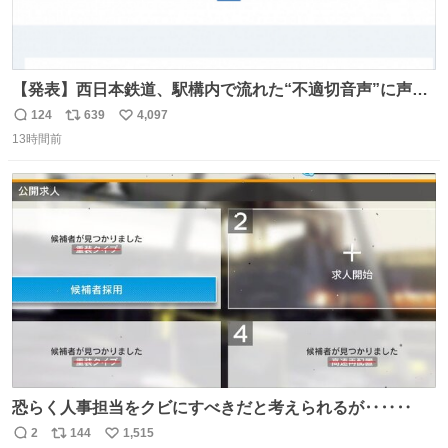
【発表】西日本鉄道、駅構内で流れた“不適切音声”に声明
「被害届も検討」 news.livedoor.com/article/detail… 4日
124
639
4,097
返
リ
い
に西鉄福岡（天神）駅および薬院駅で発生した駅構内放送
13時間前
信
ポ
い
事案について声明を公表した。「第三者によって駅構内放
数
ス
ね
送設備に外部から不正に音声が流された可能性も含めて確
ト
数
数
認を実施」と説明した。
恐らく人事担当をクビにすべきだと考えられるが‥‥‥
2
144
1,515
返
リ
い