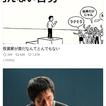
数
投資家が楽だなんてとんでもない
109
626
7,278
返
リ
い
17時間前
信
ポ
い
数
ス
ね
ト
数
数