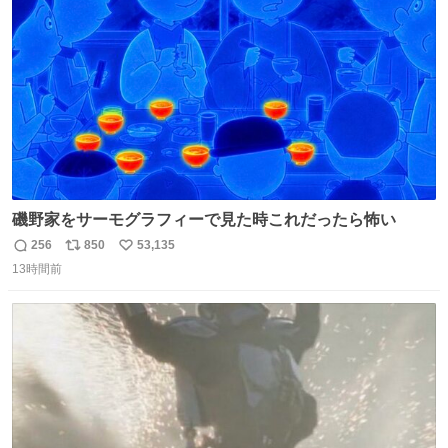
数
磯野家をサーモグラフィーで見た時これだったら怖い
256
850
53,135
返
リ
い
13時間前
信
ポ
い
数
ス
ね
ト
数
数