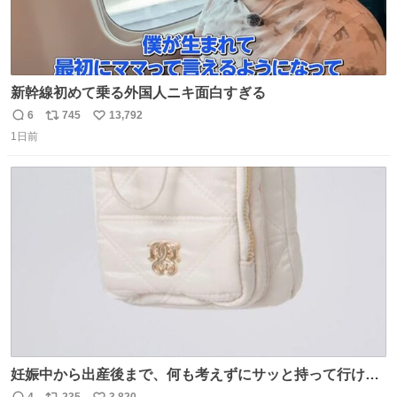
新幹線初めて乗る外国人ニキ面白すぎる
6
745
13,792
返
リ
い
1日前
信
ポ
い
数
ス
ね
ト
数
数
妊娠中から出産後まで、何も考えずにサッと持って行ける
ようなショルダーバッグが欲しいな〜と思っていたのだけ
4
235
3,820