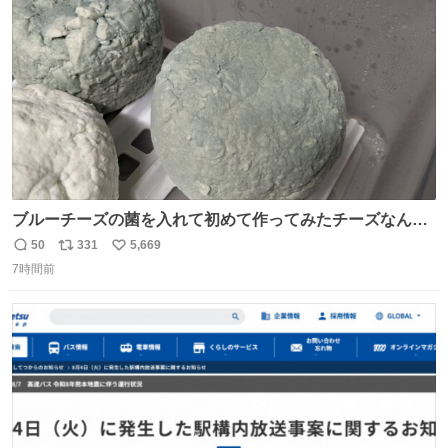
数
ブルーチーズの菌を入れて初めて作ってみたチーズなんだ
けど 本能でちょっとヤバいと思っちゃう見た目だな
50
331
5,669
返
リ
い
7時間前
信
ポ
い
数
ス
ね
ト
数
数