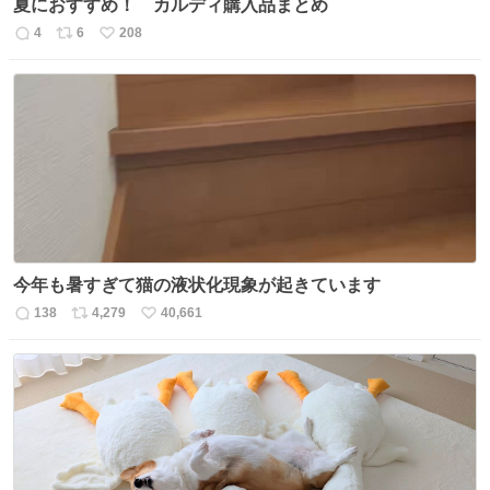
夏におすすめ！ カルディ購入品まとめ
4
6
208
返
リ
い
信
ポ
い
数
ス
ね
ト
数
数
今年も暑すぎて猫の液状化現象が起きています
138
4,279
40,661
返
リ
い
信
ポ
い
数
ス
ね
ト
数
数