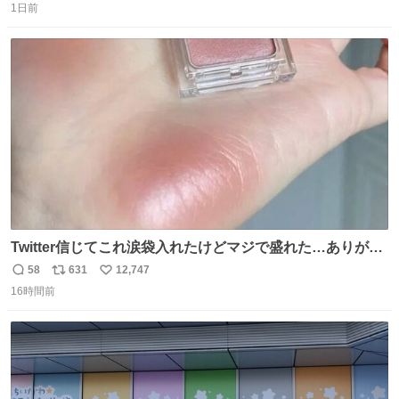
1日前
信
ポ
い
数
ス
ね
ト
数
数
Twitter信じてこれ涙袋入れたけどマジで盛れた…ありがと
う…
58
631
12,747
返
リ
い
16時間前
信
ポ
い
数
ス
ね
ト
数
数