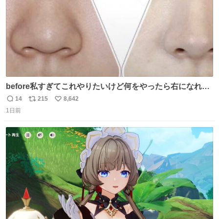
before私すぎてこれやりたいけど何をやったら右になれる
の
14
215
8,642
返
リ
い
1日前
信
ポ
い
数
ス
ね
ト
数
数