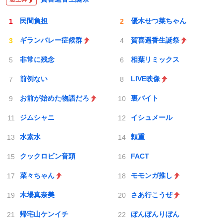
民間負担
優木せつ菜ちゃん
ギランバレー症候群
賀喜遥香生誕祭
非常に残念
相葉リミックス
前例ない
LIVE映像
お前が始めた物語だろ
裏バイト
ジムシャニ
イシュメール
水素水
頼重
クックロビン音頭
FACT
菜々ちゃん
モモンガ推し
木場真奈美
さあ行こうぜ
帰宅山ケンイチ
ぼんぼんりぼん