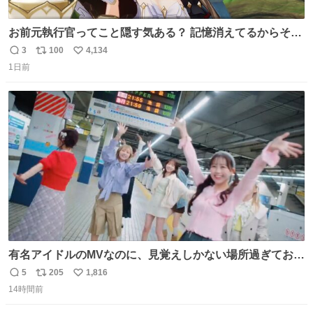
お前元執行官ってこと隠す気ある？ 記憶消えてるからそん
な考えに至らないだろうけどさ…
3
100
4,134
返
リ
い
1日前
信
ポ
い
数
ス
ね
ト
数
数
有名アイドルのMVなのに、見覚えしかない場所過ぎておも
ろいな
5
205
1,816
返
リ
い
14時間前
信
ポ
い
数
ス
ね