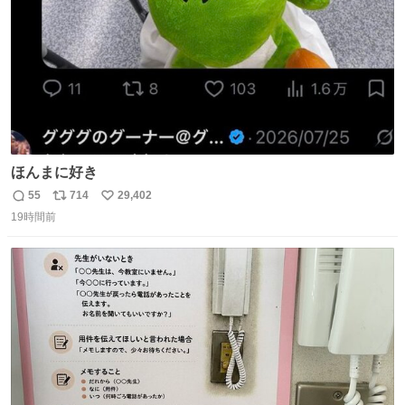
ほんまに好き
55
714
29,402
返
リ
い
19時間前
信
ポ
い
数
ス
ね
ト
数
数