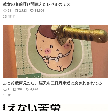
彼女の名前呼び間違えたレベルのミス
68
2,723
34,906
返
リ
い
12時間前
信
ポ
い
数
ス
ね
ト
数
数
ふと冷蔵庫見たら、脳天を三日月宗近に突き刺されてるく
りまんじゅうパイセンが
1
392
4,996
返
リ
い
1日前
信
ポ
い
数
ス
ね
ト
数