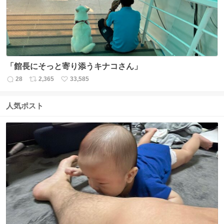
「館長にそっと寄り添うキナコさん」
28
2,365
33,585
返
リ
い
信
ポ
い
数
ス
ね
人気ポスト
ト
数
数