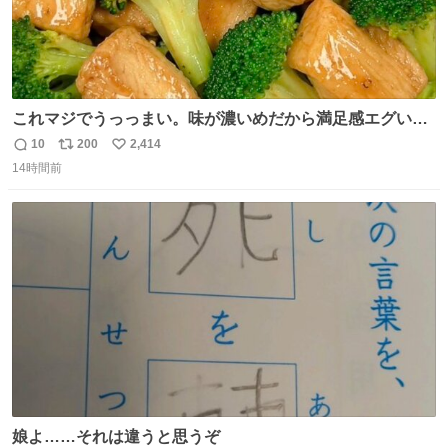
これマジでうっっまい。味が濃いめだから満足感エグいし
1週間で3キロ痩せた😭
10
200
2,414
返
リ
い
14時間前
信
ポ
い
数
ス
ね
ト
数
数
娘よ……それは違うと思うぞ