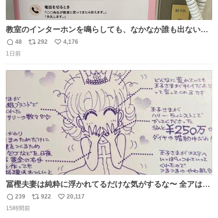
教室のインターホンを鳴らしても、なかなか誰も出ないこ
とがあります…。 もしかすると「電話の出方」に困ってい
48
292
4,176
返
リ
い
るのかもしれません。 そこで「何を話せばいいか」が見え
1日前
信
ポ
い
る手引きを用意して、安心して電話に出られるようにしま
数
ス
ね
す。 インターホンの応対も大切なコミュニケーションの学
ト
数
数
びです。
冨樫夫妻は純粋に浮かれてるだけな気がするな〜 全アはこ
こに自分の市場価値的なものを上乗せするので、 すっぴん
239
922
20,117
返
リ
い
＆寝起きのボサボサ頭でも「今日も可愛いね」が止まらな
15時間前
信
ポ
い