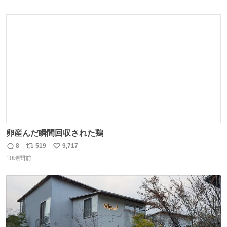
信
ポ
い
数
ス
ね
ト
数
数
卵産んだ瞬間回収された鶏
8
519
9,717
返
リ
い
10時間前
信
ポ
い
数
ス
ね
ト
数
数