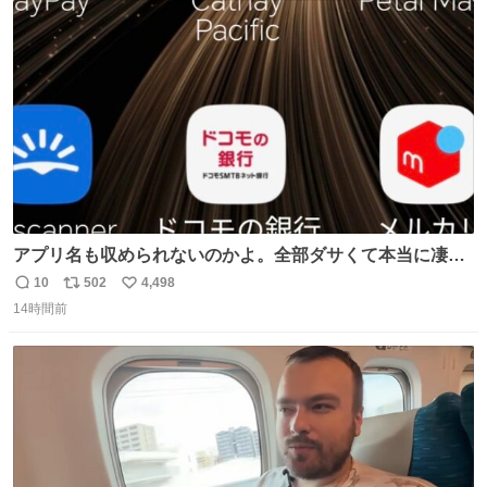
ト
数
数
アプリ名も収められないのかよ。全部ダサくて本当に凄
い。 https://t.co/LemyLGyVkR
10
502
4,498
返
リ
い
14時間前
信
ポ
い
数
ス
ね
ト
数
数