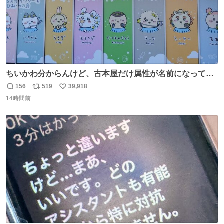
ちいかわ分からんけど、古本屋だけ属性が名前になってる
のはどういうこと？
156
519
39,918
返
リ
い
14時間前
信
ポ
い
数
ス
ね
ト
数
数