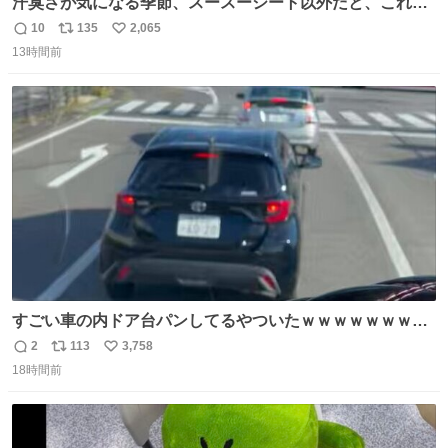
汗臭さが気になる季節、スースーシート以外だと、これが
とにかくスッキリする。2年くらい前に #生活は踊る で紹
10
135
2,065
返
リ
い
介したやつ。おじさんにもおばさんにもオススメだ。ドラ
13時間前
信
ポ
い
ストに売ってるぞ。ドライシャンプーって書いてあるけど
数
ス
ね
汗拭きシートみたいなもの。耳裏襟足首筋がんがん拭いて
ト
数
数
汗臭不安を解消。
すごい車の内ドア台パンしてるやついたｗｗｗｗｗｗｗｗ
ｗｗｗｗｗｗ
2
113
3,758
返
リ
い
18時間前
信
ポ
い
数
ス
ね
ト
数
数