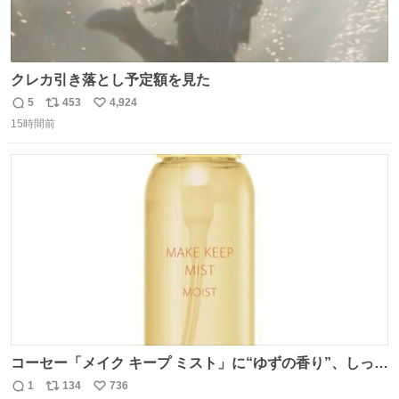
クレカ引き落とし予定額を見た
5
453
4,924
返
リ
い
15時間前
信
ポ
い
数
ス
ね
ト
数
数
コーセー「メイク キープ ミスト」に“ゆずの香り”、しっと
りツヤ肌叶う保湿タイプ - fashion-press.net/news/148945
1
134
736
返
リ
い