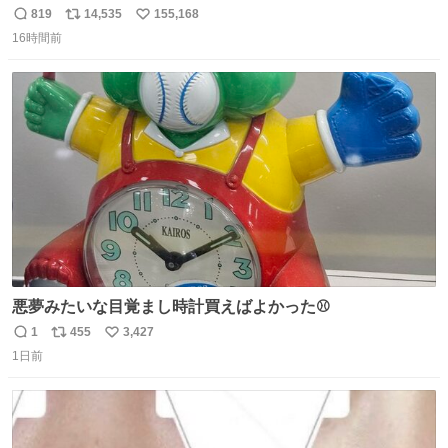
819
14,535
155,168
返
リ
い
16時間前
信
ポ
い
数
ス
ね
ト
数
数
悪夢みたいな目覚まし時計買えばよかった⚾
1
455
3,427
返
リ
い
1日前
信
ポ
い
数
ス
ね
ト
数
数