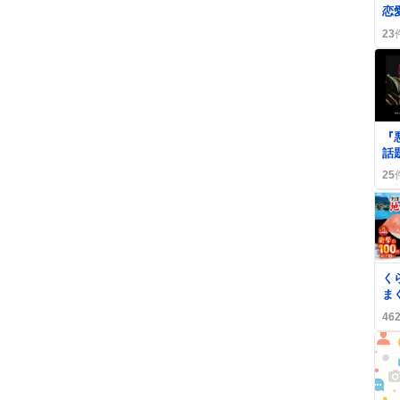
恋
盛
23
ク
0
『
話
音
25
声
0
く
ま
と
46
欲