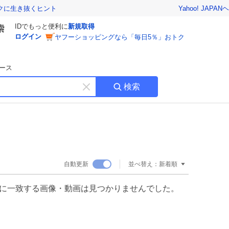
Yahoo! JAPAN
ヘ
トクに生き抜くヒント
IDでもっと便利に
新規取得
ログイン
ヤフーショッピングなら「毎日5％」おトク
ース
検索
キ
ー
ワ
ー
ド
を
消
自動更新
並べ替え：
新着順
す
に一致する画像・動画は見つかりませんでした。