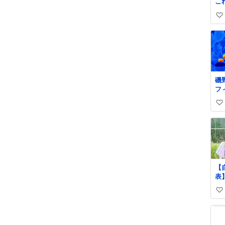
こ
か
い
子
ま
い
わ
ね
の
数
か
磯
フ
だ
い
い
ね
数
【
表
転
い
が
2
い
ず
ね
と