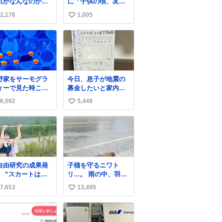
れがなんなのかわ
に「子供の頃、友人
らなくて怖すぎた
の土産で青い石を貰
2,176
1,005
い
どもたちも怖がり
って、それがすごく
くってた👻 ちいか
気に入ってたのに、
い
ってこういう感じ
いつかの引越しで無
ね
お話なんです
くしてしまった」と
数
…？
いう話をしたら、
「お土産で買ってき
たくらいの価格感な
野家をサーモグラ
今日、息子が地震の
ら、ドイツの黒い森
ィーで見た時これ
募金したいと家内と
のフローライトか
ったら怖い
郵便局に行ったみた
な…」と当たりつけ
6,592
5,449
い
いです。おもちゃと
てもらった。確かに
か買う選択肢もあっ
い
こんな感じだった気
たと思うけど、自分
がする 凄い
ね
で貯めてた2万円を役
数
に立てて欲しい、み
んなも元気になって
欲しいと。家内も一
自由研究の成果発
子猫を守るニワト
緒に募金したので、
】 “スカートは回
リ...。 雨の中、羽の
自分も何かできたら
によって広がる
中に子猫を入れて守
なぁと思いました。
7,653
13,495
い
、岡澤恋によって
る姿に感動した！！
70°までなら広がら
愛は種族を超える！
い
に回転が可能なこ
ね
が証明された！”