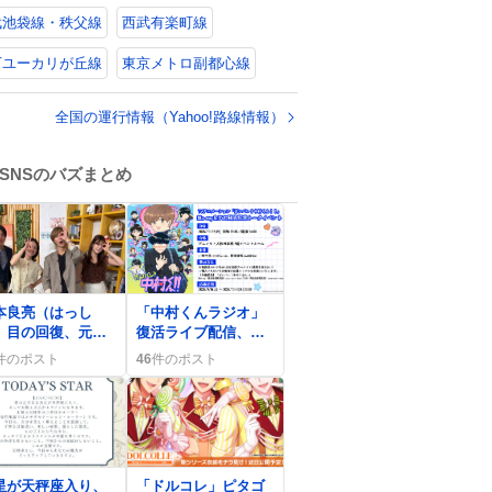
武池袋線・秩父線
西武有楽町線
万ユーカリが丘線
東京メトロ副都心線
全国の運行情報（Yahoo!路線情報）
SNSのバズまとめ
0
本良亮（はっし
「中村くんラジオ」
）目の回復、元気
復活ライブ配信、フ
姿がモーニングこ
ァンが「やった
件のポスト
46
件のポスト
ぱすで話題に
ぜ！」と歓喜
0
星が天秤座入り、
「ドルコレ」ピタゴ