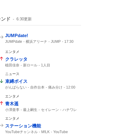
レンド
6:30
更新
JUMPdate!
JUMPdate
横浜アリーナ
JUMP
17:30
エンタメ
クラレッタ
植田佳奈
新ロール
1人目
ニュース
束縛ボイス
がんばらない
自作台本
痛み分け
12:00
にじさんじ
30人
イブラヒム
エンタメ
青木遥
小澤亜李
最上嗣生
セイレーン
ハチワレ
ちいかわ
エンタメ
ステーション機能
YouTubeチャンネル
M!LK
YouTube