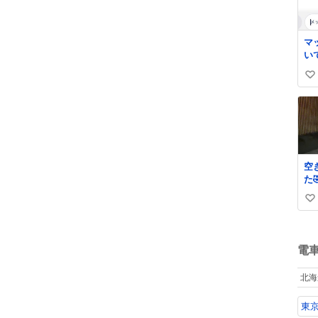
数
マ
い
い
い
ね
数
空
た
い
い
ね
数
電
北海
東