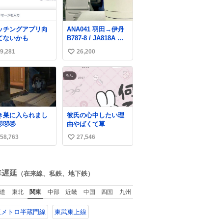
数
ッチングアプリ向
ANA041 羽田→伊丹
てないかも
B787-8 / JA818A 使
用機到着遅れにつき
9,281
26,200
い
「安全に支障ない範
囲で1分1秒でも遅延
い
回復に努めておりま
ね
す」と機長の気合い
数
十分！ が、フライト
は順調に進みすぎ…
「飛ばしすぎたせい
き巣に入られまし
彼氏の心中したい理
か現在奈良県上空で
🤣🤣
由やばくて草
の待機を命じられて
おります」 でコンソ
58,763
27,546
い
メスープ吹き出しそ
い
うになりましたw
ね
数
車遅延
（在来線、私鉄、地下鉄）
道
東北
関東
中部
近畿
中国
四国
九州
京メトロ半蔵門線
東武東上線