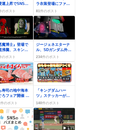
愛運上昇でSNSが
ラ衣装登場にファン
り上がり「ワクワ
歓喜「かわいい」
件のポスト
81
件のポスト
」感じる
「期待大」感が広が
る
0
悪魔博士』登場で
ジージェネエターナ
題沸騰、スキンや
ル、SDガンダム外伝
声実装を期待する
まつりでダイヤ3000
件のポスト
234
件のポスト
が広がる
枚プレゼント、強敵
クリアが熱狂的に語
られる
0
ら寿司の地中海本
「キングダムハー
ぐろフェア開催 中
ツ」ステッカーが
ろ110円・大とろが
『トイ・ストーリー
2
件のポスト
140
件のポスト
しい声続出
5』観客へ先着配布、
ファン歓喜の声続出
1:15