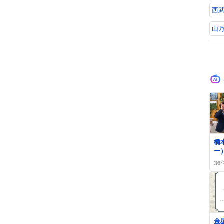
西
山
0
橋
ー
な
36
ん
0
金