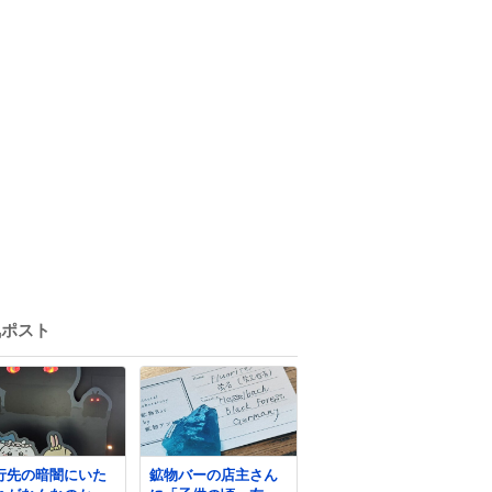
気ポスト
行先の暗闇にいた
鉱物バーの店主さん