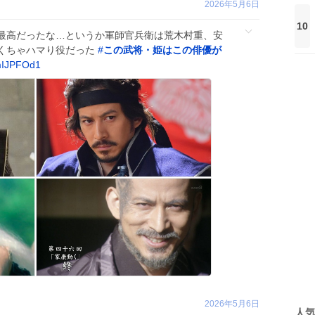
2026年5月6日
10
最高だったな…というか軍師官兵衛は荒木村重、安
くちゃハマり役だった
#
この武将・姫はこの俳優が
omIJPFOd1
2026年5月6日
人