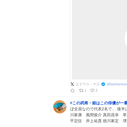
エドワゥ・マス
@
barbaross
1
2
#
この武将・姫はこの俳優が一
ぼ全員なので代表2名で… 後半
川家康 風間俊介 真田昌幸 草
平定信 井上祐貴 徳川家定 堺