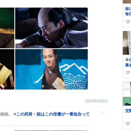
妹
毎
い
い
ね
数
今
募
郵
い
い
か
い
た
ね
で
数
に
2026年5月6日
ん
欲
緒
巴御前。
#
この武将・姫はこの俳優が一番似合って
自
な
い