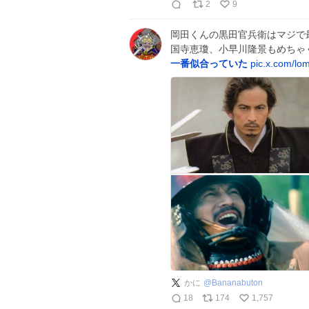
2
9
岡田くんの黒田官兵衛はマジで
国寺恵瓊、小早川隆景もめちゃ
一番似合っていた
pic.x.com/l
かに
@
Bananabuton
18
174
1,757