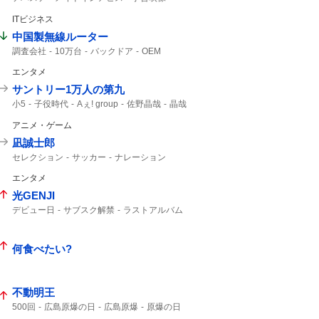
新キャスト
ITビジネス
中国製無線ルーター
調査会社
10万台
バックドア
OEM
Zbtlink
ルーター
日本経済新聞
エンタメ
サントリー1万人の第九
小5
子役時代
Aぇ! group
佐野晶哉
晶哉
アニメ・ゲーム
凪誠士郎
セレクション
サッカー
ナレーション
エンタメ
光GENJI
デビュー日
サブスク解禁
ラストアルバム
40周年
サブスク
何食べたい?
不動明王
500回
広島原爆の日
広島原爆
原爆の日