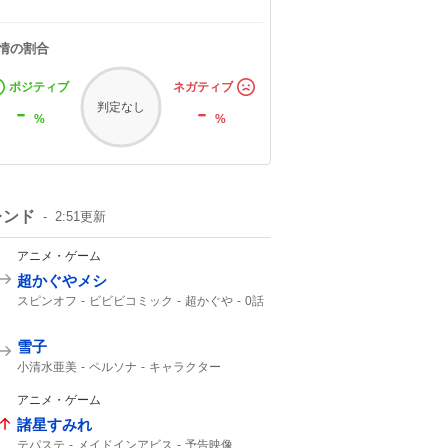
情の割合
ポジティブ
ネガティブ
-
-
判定なし
%
%
レンド
2:51
更新
アニメ・ゲーム
超かぐやメシ
スピンオフ
ビビビコミック
超かぐや
0話
Web漫画
10年後
美味しいものを
超かぐや姫
雪子
小清水亜美
ペルソナ
キャラクター
アニメ・ゲーム
諸星すみれ
テパステ
メイドインアビス
予告映像