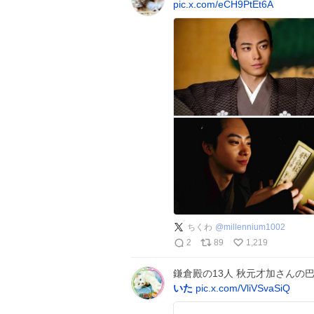
pic.x.com/eCH9PtEt6A
ちくわ
@
millennium1002
2
89
1,219
鎌倉殿の13人 秋元才加さんの
いた
pic.x.com/VliVSvaSiQ