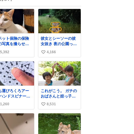
ペット保険の保険
彼女とシーソーの彼
の写真を撮らせて
女抜き 夜の公園って
れ」と頼んだらち
不審者が現れそうで
5,392
4,166
い
んと座ってポーズ
怖いんだよな
取ってくれた人
い
ね
数
ち運びろくろアー
これがこう。 ガチの
 ハンドスピナー会
おばさんと姪っ子で
の偉い人、見てく
す。 （身長抜かされ
1,260
8,531
い
さい。
ててしぬ笑） #ヤツ
ルギ12 #家族でヒロ
い
イン
ね
数