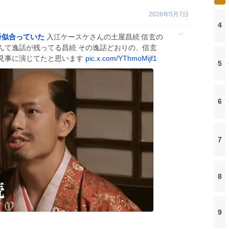
2026年5月7日
4
番似合っていた
入江ケースケさんの土屋昌続 信玄の
んて逸話が残ってる昌続 その逸話どおりの、信玄
見事に演じてたと思います
pic.x.com/YThmoMijf1
5
6
7
8
9