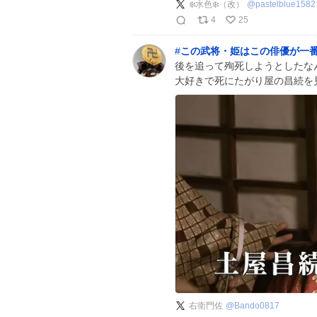
❄️水色❄️（改）
@
pastelblue1582
4
25
#
この武将・姫はこの俳優が一
後を追って殉死しようとしたな
大好きで死にたがり屋の昌続を
右衛門佐
@
Bando0817