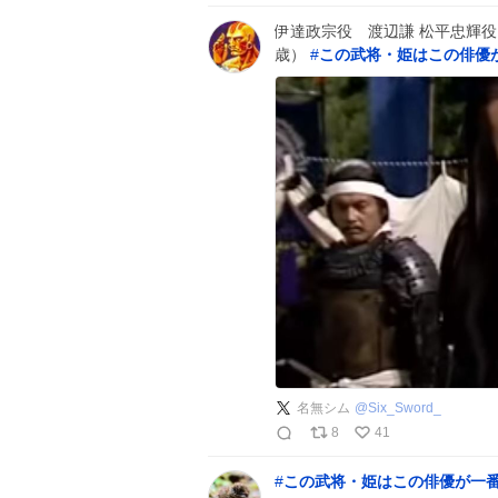
伊達政宗役 渡辺謙 松平忠輝役
歳）
#
この武将・姫はこの俳優
名無シム
@
Six_Sword_
8
41
#
この武将・姫はこの俳優が一