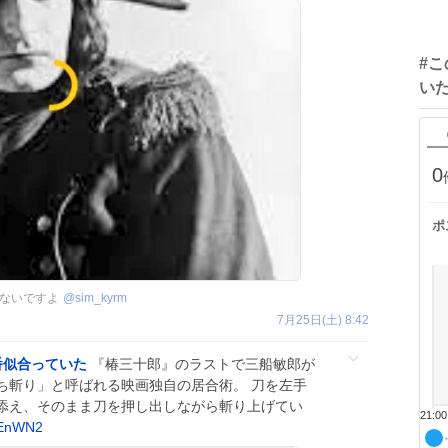
#
い
0
ポ
ないですよ
@
sim_kyrm
7月25日(土) 8:42
番似合っていた
『椿三十郎』のラストで三船敏郎が
ち斬り」と呼ばれる映画独自の居合術。 刀を左手
添え、そのまま刀を押し出しながら斬り上げてい
21:00
zEnWN2