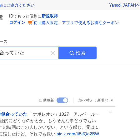
Yahoo! JAPAN
ヘ
金にご協力ください
IDでもっと便利に
新規取得
ログイン
初回購入限定、アプリで使えるお得なクーポン
ース
検索
キ
ー
ワ
ー
ド
を
消
自動更新
並べ替え：
新着順
す
番似合っていた
「ナポレオン」1927 アルベール・
考証的にどうなのかとか、もうそんな事どうでもい
この映画のこの人しかいない、という感じ。元は１
短縮したけど、それでも長い
pic.x.com/IiBjfQo2BW