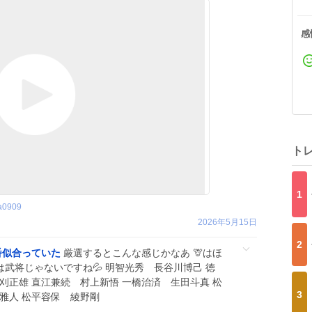
感
ト
1
a0909
2026年5月15日
2
番似合っていた
厳選するとこんな感じかなあ 🦒はほ
は武将じゃないですね💦 明智光秀 長谷川博己 徳
刈正雄 直江兼続 村上新悟 一橋治済 生田斗真 松
3
雅人 松平容保 綾野剛