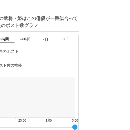
この武将・姫はこの俳優が一番似合って
たの
ポスト数グラフ
6時間
24時間
7日
30日
件のポスト
スト数の推移
23:00
1:00
3:00