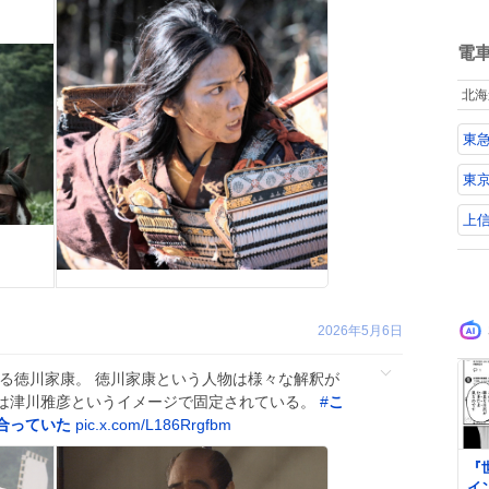
い
ね
数
電
北海
東
東
上
2026年5月6日
じる徳川家康。 徳川家康という人物は様々な解釈が
は津川雅彦というイメージで固定されている。
#
こ
合っていた
pic.x.com/L186Rrgfbm
0
『
イ