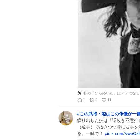
私の「ひらめいた」はアテになら
1
2
11
#
この武将・姫はこの俳優が一
繰り出した技は「逆抜き不意打
（逆手）で抜きつつ峰に右手を
る。一瞬で！
pic.x.com/VweC