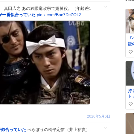
 真田広之 あの独眼竜政宗で婿舅役。（年齢差1
が一番似合っていた
pic.x.com/Boc7DcZOLZ
「
証
く
い
ゃ
を
い
ね
数
持
ト
社
い
だ
い
2026年5月6日
ね
数
番似合っていた
べらぼうの松平定信（井上祐貴）