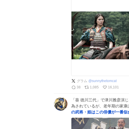
グラム
@
sunnythetomcat
38
1,085
16,101
「葵 徳川三代」で津川雅彦演
為されているが、老年期の家康
の武将・姫はこの俳優が一番似