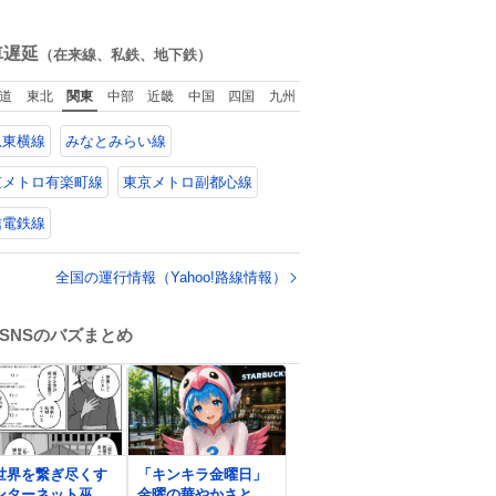
い
ね
数
車遅延
（在来線、私鉄、地下鉄）
道
東北
関東
中部
近畿
中国
四国
九州
急東横線
みなとみらい線
京メトロ有楽町線
東京メトロ副都心線
信電鉄線
全国の運行情報（Yahoo!路線情報）
SNSのバズまとめ
0
世界を繋ぎ尽くす
「キンキラ金曜日」
ンターネット巫
金曜の華やかさと夏