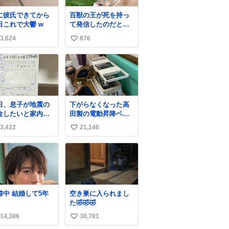
に彼氏できてから
百獣の王が死を持っ
日これで大鬱 w
て発信したのだと思
う 高温多湿が尋常で
3,624
876
い
ない日本の夏 どうか
早急に飼育の環境を
い
見直して 動物の命を
ね
護ってください…と
数
治療中のライオンが
助かりますように す
べての動物の命が護
日、息子が地震の
下がらなくなった高
られますように
金したいと家内と
田製の電動昇降ベッ
2026.7.3📷多摩動物
便局に行ったみた
ト。 メーカーから
公園にて 残念ながら
3,422
21,146
い
です。おもちゃと
は、完全に見放され
個体の識別は出来ま
買う選択肢もあっ
たんですが、 見事に
い
せん
と思うけど、自分
85歳の父が治しまし
ね
貯めてた2万円を役
た。 うちの父は、ト
数
立てて欲しい、み
ヨタカローラのボデ
なも元気になって
ィをオート生産す
しいと。家内も一
る、工業ロボットの
交際中 結婚して5年
空き巣に入られまし
に募金したので、
製作者なんですが、
た🤣🤣🤣
分も何かできたら
父が電動ベットの配
ぁと思いました。
線をハンダで修理し
14,386
38,781
い
ている横で、