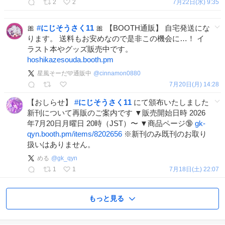
2
2
7月22日(水) 9:35
🎀
#
にじそうさく11
🎀 【BOOTH通販】 自宅発送にな
ります。 送料もお安めなので是非この機会に…！ イ
ラスト本やグッズ販売中です。
hoshikazesouda.booth.pm
星風そーだ🩵通販中
@
cinnamon0880
7月20日(月) 14:28
【おしらせ】
#
にじそうさく11
にて頒布いたしました
新刊について再販のご案内です ▼販売開始日時 2026
年7月20日月曜日 20時（JST）〜 ▼商品ページ🔞
gk-
qyn.booth.pm/items/8202656
※新刊のみ既刊のお取り
扱いはありません。
める
@
gk_qyn
1
1
7月18日(土) 22:07
もっと見る