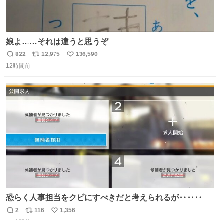
娘よ……それは違うと思うぞ
822
12,975
136,590
返
リ
い
12時間前
信
ポ
い
数
ス
ね
ト
数
数
恐らく人事担当をクビにすべきだと考えられるが‥‥‥
2
116
1,356
返
リ
い