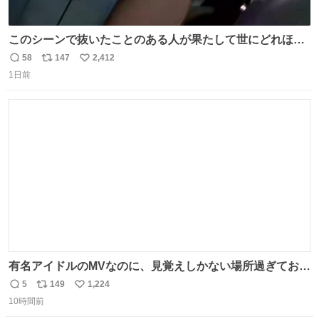
このシーンで抜いたことのある人が果たして世にどれほど
いることか このアカウントに辿り着いた皆さんとは、ロボ
58
147
2,412
返
リ
い
コップ2についてこれからもぜひ語り合っていきたい
1日前
信
ポ
い
数
ス
ね
ト
数
数
有名アイドルのMVなのに、見覚えしかない場所過ぎておも
ろいな
5
149
1,224
返
リ
い
10時間前
信
ポ
い