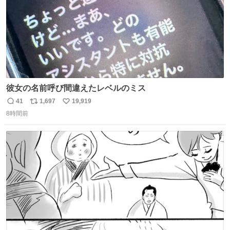
彼女の名前呼び間違えたレベルのミス
41
1,697
19,919
返
リ
い
8時間前
信
ポ
い
数
ス
ね
ト
数
数