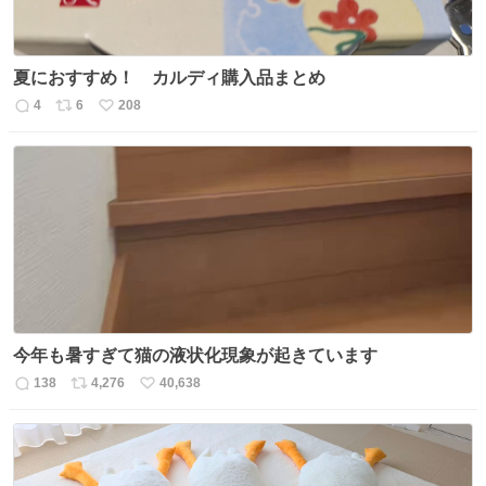
夏におすすめ！ カルディ購入品まとめ
4
6
208
返
リ
い
信
ポ
い
数
ス
ね
ト
数
数
今年も暑すぎて猫の液状化現象が起きています
138
4,276
40,638
返
リ
い
信
ポ
い
数
ス
ね
ト
数
数