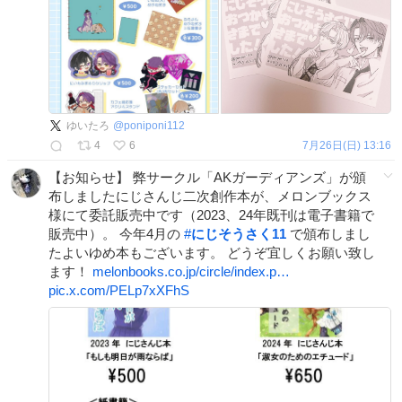
ゆいたろ
@
poniponi112
4
6
7月26日(日) 13:16
【お知らせ】 弊サークル「AKガーディアンズ」が頒
布しましたにじさんじ二次創作本が、メロンブックス
様にて委託販売中です（2023、24年既刊は電子書籍で
販売中）。 今年4月の
#
にじそうさく11
で頒布しまし
たよいゆめ本もございます。 どうぞ宜しくお願い致し
ます！
melonbooks.co.jp/circle/index.p…
pic.x.com/PELp7xXFhS