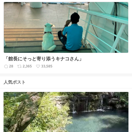
数
ス
ね
ト
数
数
「館長にそっと寄り添うキナコさん」
28
2,365
33,585
返
リ
い
信
ポ
い
数
ス
ね
人気ポスト
ト
数
数