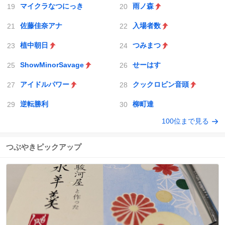
マイクラなつにっき
雨ノ森
佐藤佳奈アナ
入場者数
植中朝日
つみまつ
ShowMinorSavage
せーはす
アイドルパワー
クックロビン音頭
逆転勝利
柳町達
100位まで見る
つぶやきピックアップ