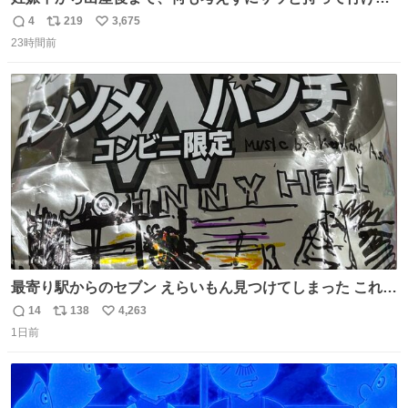
ようなショルダーバッグが欲しいな〜と思っていたのだけ
4
219
3,675
返
リ
い
ど snidelでめちゃくちゃピッタリなものを見つけたので買
23時間前
信
ポ
い
った！✨ スマホと小物とペットボトルが入るの最高すぎる
数
ス
ね
🥹 しかもスマホ入れ独立してるしファスナーない！地味に
ト
数
数
嬉しいやつ！！！
最寄り駅からのセブン えらいもん見つけてしまった これ売
ってくれへんかな… #浅井健一 #ポテチ #ロックの名盤
14
138
4,263
返
リ
い
1日前
信
ポ
い
数
ス
ね
ト
数
数