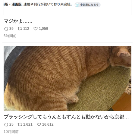
マジかよ……
39
112
1,059
返
リ
い
6時間前
信
ポ
い
数
ス
ね
ト
数
数
ブラッシングしてもうんともすんとも動かないから京都の
寺にある庭みたいになってる
25
1,621
16,612
返
リ
い
10時間前
信
ポ
い