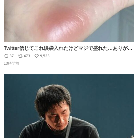
Twitter信じてこれ涙袋入れたけどマジで盛れた…ありがと
う…
37
473
9,523
返
リ
い
13時間前
信
ポ
い
数
ス
ね
ト
数
数