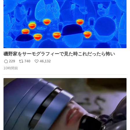
磯野家をサーモグラフィーで見た時これだったら怖い
229
740
46,132
返
リ
い
10時間前
信
ポ
い
数
ス
ね
ト
数
数