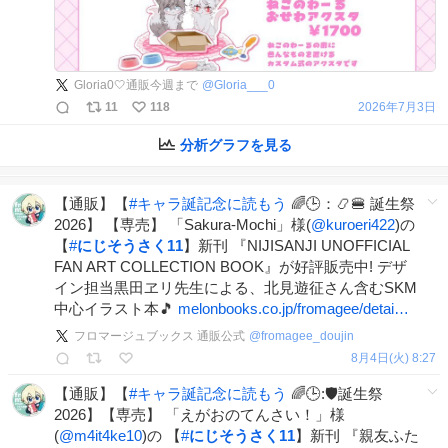
Gloria0🤍通販今週まで
@
Gloria___0
11
118
2026年7月3日
分析グラフを見る
【通販】【
#
キャラ誕記念に読もう
🌈🕒：📿🍔 誕生祭
2026】 【専売】 「Sakura-Mochi」様(
@kuroeri422
)の
【
#
にじそうさく11
】新刊 『NIJISANJI UNOFFICIAL
FAN ART COLLECTION BOOK』が好評販売中! デザ
イン担当黒田ヱリ先生による、北見遊征さん含むSKM
中心イラスト本🎵
melonbooks.co.jp/fromagee/detai…
フロマージュブックス 通販公式
@
fromagee_doujin
8月4日(火) 8:27
【通販】【
#
キャラ誕記念に読もう
🌈🕒:🛡誕生祭
2026】【専売】 「えがおのてんさい！」様
(
@m4it4ke10
)の 【
#
にじそうさく11
】新刊 『親友ふた