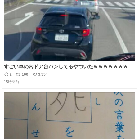
数
びです。
すごい車の内ドア台パンしてるやついたｗｗｗｗｗｗｗｗ
ｗｗｗｗｗｗ
2
100
3,354
返
リ
い
15時間前
信
ポ
い
数
ス
ね
ト
数
数