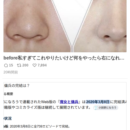
数
before私すぎてこれやりたいけど何をやったら右になれる
の
15
200
7,894
返
リ
い
20時間前
信
ポ
い
数
ス
ね
ト
数
数