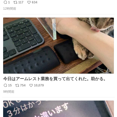
りツヤ肌叶う保湿タイプ - fashion-press.net/news/148945
1
117
634
返
リ
い
12時間前
信
ポ
い
数
ス
ね
ト
数
数
今日はアームレスト業務を買って出てくれた。助かる。
15
754
10,079
返
リ
い
9時間前
信
ポ
い
数
ス
ね
ト
数
数