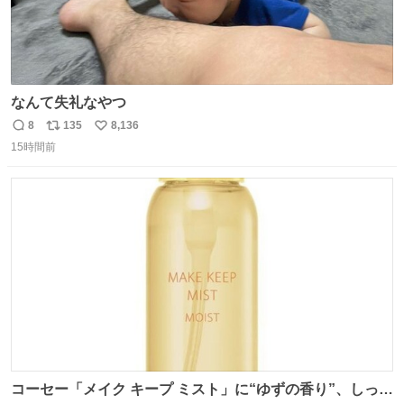
なんて失礼なやつ
8
135
8,136
返
リ
い
15時間前
信
ポ
い
数
ス
ね
ト
数
数
コーセー「メイク キープ ミスト」に“ゆずの香り”、しっと