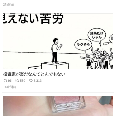
返
リ
い
3時間前
信
ポ
い
数
ス
ね
ト
数
数
投資家が楽だなんてとんでもない
96
550
6,313
返
リ
い
14時間前
信
ポ
い
数
ス
ね
ト
数
数