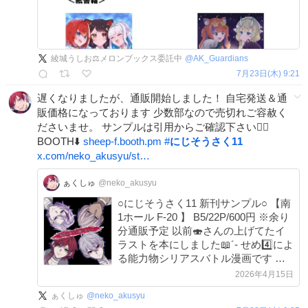
綾城うしお⚖️メロンブックス委託中
@
AK_Guardians
7月23日(木) 9:21
遅くなりましたが、通販開始しました！ 自宅発送＆通
販価格になっております 少数部なので売切れご容赦く
ださいませ。 サンプルは引用からご確認下さい🙇‍♀️
BOOTH⬇️
sheep-f.booth.pm
#
にじそうさく11
x.com/neko_akusyu/st…
ぁくしゅ
@neko_akusyu
○にじそうさく11 新刊サンプル○ 【南
1ホール F-20 】 B5/22P/600円 ※余り
分通販予定 以前🍣さんの上げてたイ
ラストを本にしました📖´- せめ4️⃣によ
る能力物シリアスバトル漫画です 表
紙、ネーム〜下書き：ぁくしゅ 表紙
2026年4月15日
色塗り、ペン入れ：🍣(@GaraZigu) #
ぁくしゅ
@
neko_akusyu
にじそうさく11