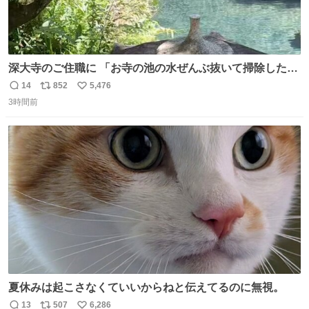
深大寺のご住職に 「お寺の池の水ぜんぶ抜いて掃除した
ら、 モネの池くらい綺麗になったから見てみて」 といわれ
14
852
5,476
返
リ
い
訪れたら 本当にモネの池くらい綺麗でした。 蓮こそ咲いて
3時間前
信
ポ
い
ないけど言いたいことわかります。 輝くエメラルドだ‼︎
数
ス
ね
iPhone16カメラで撮影して無加工です。
ト
数
数
夏休みは起こさなくていいからねと伝えてるのに無視。
13
507
6,286