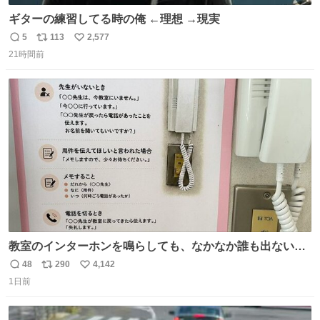
ギターの練習してる時の俺 ←理想 →現実
5
113
2,577
返
リ
い
21時間前
信
ポ
い
数
ス
ね
ト
数
数
教室のインターホンを鳴らしても、なかなか誰も出ないこ
とがあります…。 もしかすると「電話の出方」に困ってい
48
290
4,142
返
リ
い
るのかもしれません。 そこで「何を話せばいいか」が見え
1日前
信
ポ
い
る手引きを用意して、安心して電話に出られるようにしま
数
ス
ね
す。 インターホンの応対も大切なコミュニケーションの学
ト
数