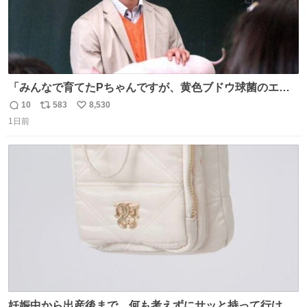
「みんなで育てたPちゃんですが、黄色ブドウ球菌のエン
テロトキシン（耐熱性毒素）が検出されたので、議論する
10
583
8,530
返
リ
い
までもなく処分が決まりました」
1日前
信
ポ
い
数
ス
ね
ト
数
数
妊娠中から出産後まで、何も考えずにサッと持って行ける