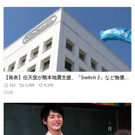
数
ス
ね
ト
数
数
【発表】任天堂が熊本地震支援、「Switch 2」など無償修
理へ 保証切れでも対象 news.livedoor.com/article/detail…
113
1,359
9,376
返
リ
い
任天堂が令和8年熊本地震の被災者支援として、災害救助
1日前
信
ポ
い
法適用地域からの同社製品の修理について、27年2月1日ま
数
ス
ね
で無償で対応すると発表した。「Switch 2」や「Switch」
ト
数
数
「Joy-Con」などが対象。