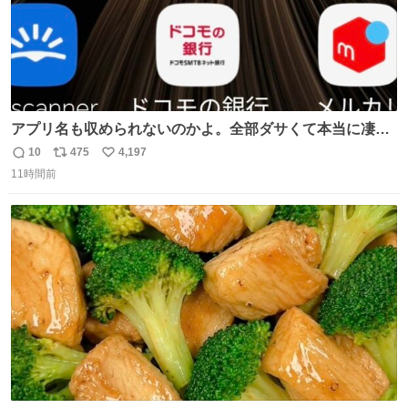
アプリ名も収められないのかよ。全部ダサくて本当に凄
い。 https://t.co/LemyLGyVkR
10
475
4,197
返
リ
い
11時間前
信
ポ
い
数
ス
ね
ト
数
数