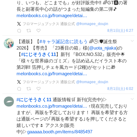
り、いつも、どこまでも』が好評販売中‼ 🌈GT🅰の署
長と副署長中心の話がつまった短編集の第二弾🎵
melonbooks.co.jp/fromagee/detai…
フロマージュブックス 通販公式
@
fromagee_doujin
8月1日(土) 6:27
【通販】【
#
キャラ誕記念に読もう
🌈🕒:🛡誕生祭
2026】【専売】 「23番目の箱」様(
@uota_njiaka
)の
【
#
にじそうさく11
】新刊 『BOX:NO.532』販売中🌟
「様々な世界線のゴミズ」を詰め込んだイラスト本の
第2弾‼ 箔押しチェキ風カード(2種)がセットに🎁
melonbooks.co.jp/fromagee/detai…
フロマージュブックス 通販公式
@
fromagee_doujin
8月1日(土) 6:02
#
にじそうさく11
通販情報🛒 新刊(完売中)▷
melonbooks.co.jp/fromagee/detai…
↑現在完売しており
ますが、再販を予定しております！ 再販を希望する方
は通販ページの｢再販を希望する｣を押してくださると
嬉しいです🌷 アクスタ(販売
中)▷
gaaaaa.booth.pm/items/8485497