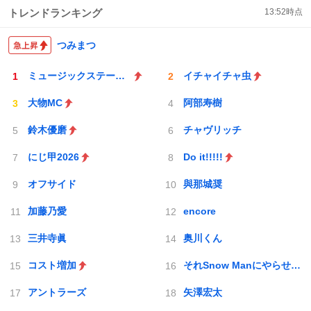
トレンドランキング
13:52
時点
つみまつ
ミュージックステーション
イチャイチャ虫
大物MC
阿部寿樹
鈴木優磨
チャヴリッチ
にじ甲2026
Do it!!!!!
オフサイド
與那城奨
加藤乃愛
encore
三井寺眞
奥川くん
コスト増加
それSnow Manにやらせて下さい
アントラーズ
矢澤宏太