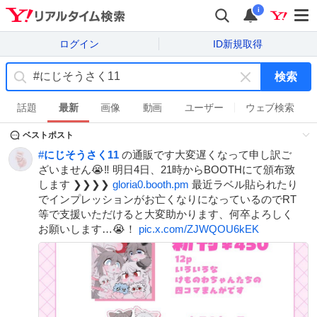
i
ログイン
ID新規取得
検索
キ
ー
話題
最新
画像
動画
ユーザー
ウェブ検索
ワ
ベストポスト
ー
ド
#
にじそうさく11
の通販です大変遅くなって申し訳ご
を
ざいません😭‼️ 明日4日、21時からBOOTHにて頒布致
消
します ❯❯❯❯
gloria0.booth.pm
最近ラベル貼られたり
す
でインプレッションがお亡くなりになっているのでRT
等で支援いただけると大変助かります、何卒よろしく
お願いします…😭！
pic.x.com/ZJWQOU6kEK