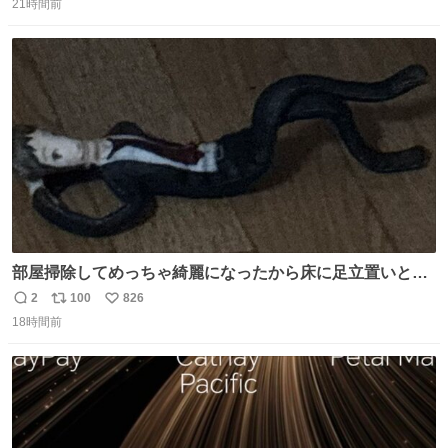
21時間前
信
ポ
い
数
ス
ね
ト
数
数
部屋掃除してめっちゃ綺麗になったから床に足立置いとい
たら家族にまだゴミ残ってるよって言われて神
2
100
826
返
リ
い
18時間前
信
ポ
い
数
ス
ね
ト
数
数