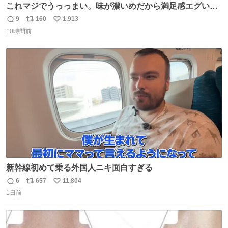
これマジでうっっまい。味が濃いめだから満足感エグいし
1週間で3キロ痩せた😭
9
160
1,913
返
リ
い
10時間前
信
ポ
い
数
ス
ね
ト
数
数
新幹線初めて乗る外国人ニキ面白すぎる
6
657
11,804
返
リ
い
1日前
信
ポ
い
数
ス
ね
ト
数