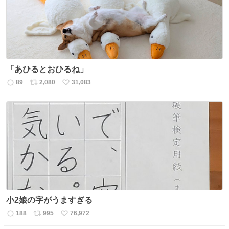
「あひるとおひるね」
89
2,080
31,083
返
リ
い
信
ポ
い
数
ス
ね
ト
数
数
小2娘の字がうますぎる
188
995
76,972
返
リ
い
信
ポ
い