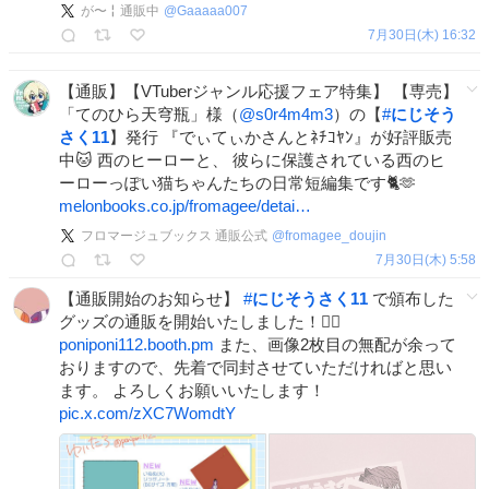
が〜╏通販中
@
Gaaaaa007
7月30日(木) 16:32
【通販】【VTuberジャンル応援フェア特集】 【専売】
「てのひら天穹瓶」様（
@s0r4m4m3
）の【
#
にじそう
さく11
】発行 『でぃてぃかさんとﾈﾁｺﾔﾝ』が好評販売
中🐱 西のヒーローと、 彼らに保護されている西のヒ
ーローっぽい猫ちゃんたちの日常短編集です🐈🫶
melonbooks.co.jp/fromagee/detai…
フロマージュブックス 通販公式
@
fromagee_doujin
7月30日(木) 5:58
【通販開始のお知らせ】
#
にじそうさく11
で頒布した
グッズの通販を開始いたしました！🙇‍♀️
poniponi112.booth.pm
また、画像2枚目の無配が余って
おりますので、先着で同封させていただければと思い
ます。 よろしくお願いいたします！
pic.x.com/zXC7WomdtY