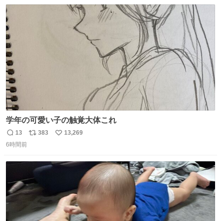
数
ス
ね
ト
数
数
学年の可愛い子の触覚大体これ
13
383
13,269
返
リ
い
6時間前
信
ポ
い
数
ス
ね
ト
数
数