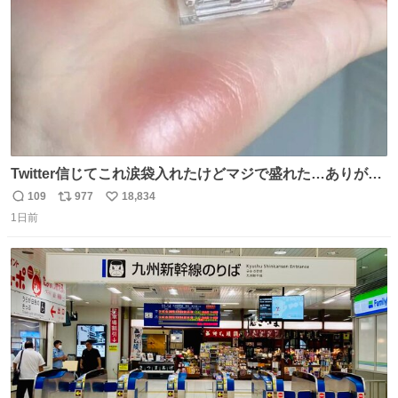
Twitter信じてこれ涙袋入れたけどマジで盛れた…ありがと
う…
109
977
18,834
返
リ
い
1日前
信
ポ
い
数
ス
ね
ト
数
数