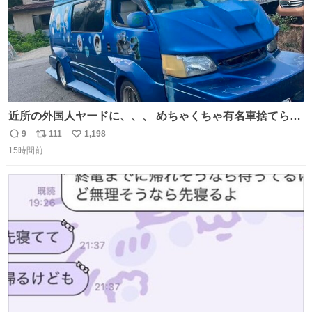
近所の外国人ヤードに、、、 めちゃくちゃ有名車捨てられ
てました😭 外装ぼろぼろだし、、 中も何にも残ってない
9
111
1,198
返
リ
い
し、、 可哀想に😢😢 今まで数十年お疲れ様でした、、 #バ
15時間前
信
ポ
い
ニング #当時 #廃車 #勿体無い
数
ス
ね
ト
数
数