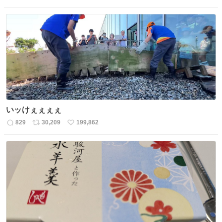
返
リ
い
信
ポ
い
数
ス
ね
ト
数
数
いッけぇぇぇぇ
829
30,209
199,862
返
リ
い
信
ポ
い
数
ス
ね
ト
数
数