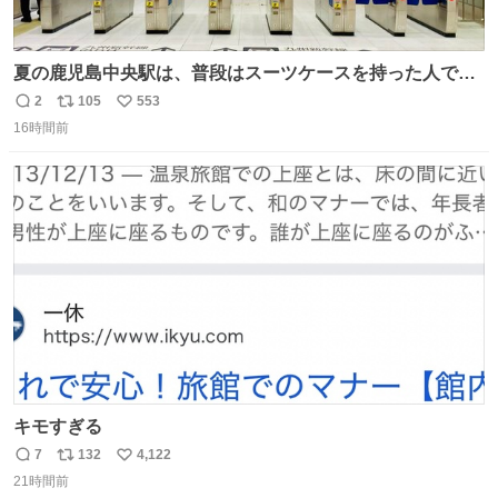
夏の鹿児島中央駅は、普段はスーツケースを持った人で溢
れています。 しかし、今日の夕方では、1〜2人しか見ませ
2
105
553
返
リ
い
んでした。 近くの『みやげ横丁』も、お客さんが少なかっ
16時間前
信
ポ
い
たです。 九州新幹線は新水俣駅駅まで復旧しましたが、や
数
ス
ね
はり全線が通れないとキツイですね。 こういう時は、地元
ト
数
数
民が支えましょ。
キモすぎる
7
132
4,122
返
リ
い
21時間前
信
ポ
い