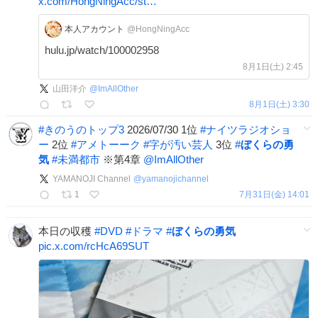
x.com/HongNingAcc/st…
本人アカウント
@HongNingAcc
hulu.jp/watch/100002958
8月1日(土) 2:45
山田洋介
@
ImAllOther
8月1日(土) 3:30
#
きのうのトップ3
2026/07/30 1位
#
ナイツラジオショ
ー
2位
#
アメトーーク
#
字が汚い芸人
3位
#
ぼくらの勇
気
#
未満都市
※第4章
@ImAllOther
YAMANOJI Channel
@
yamanojichannel
1
7月31日(金) 14:01
本日の収穫
#
DVD
#
ドラマ
#
ぼくらの勇気
pic.x.com/rcHcA69SUT