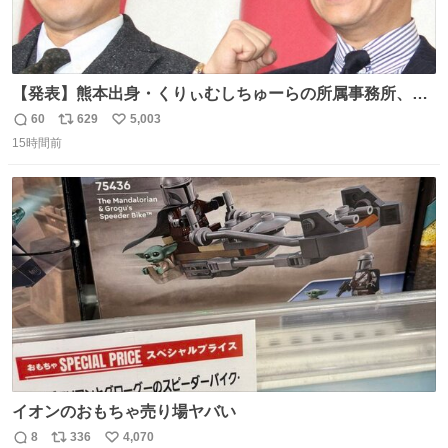
【発表】熊本出身・くりぃむしちゅーらの所属事務所、被
災地に義援金寄付 news.livedoor.com/article/detail… くり
60
629
5,003
返
リ
い
ぃむしちゅーやマツコ、有働由美子らが所属する芸能事務
15時間前
信
ポ
い
所「チャッターボックス」が7日、公式サイトを更新。熊
数
ス
ね
本地震の被災地支援のため義援金を寄付したことを公表し
ト
数
数
た。
イオンのおもちゃ売り場ヤバい
8
336
4,070
返
リ
い