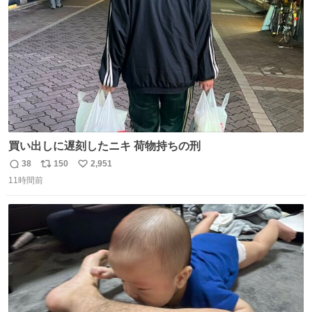
数
買い出しに遅刻したニキ 荷物持ちの刑
38
150
2,951
返
リ
い
11時間前
信
ポ
い
数
ス
ね
ト
数
数