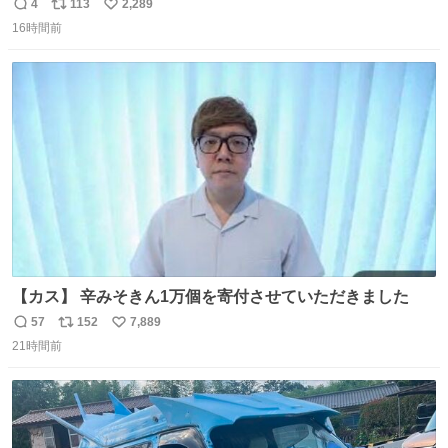
4
113
2,289
返
リ
い
16時間前
信
ポ
い
数
ス
ね
ト
数
数
【カス】 辛みそきん1万個を寄付させていただきました
57
152
7,889
返
リ
い
21時間前
信
ポ
い
数
ス
ね
ト
数
数