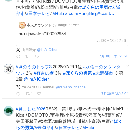
堂本剛/ KinKi Kids / DOMOTO /宝生舞/小原裕貴/穴沢真
啓/相葉雅紀/松本潤/市川勉/白竜/
#
ぼくらの勇気
/
#
未満
都市
/
#
日本テレビ
/
#
Hulu
x.com/HongNingAcc/st…
本人アカウント
@HongNingAcc
hulu.jp/watch/100002954
7月30日(木) 22:56
山田洋介
@
ImAllOther
7月30日(木) 23:28
#
きのうのトップ3
2026/07/29 1位
#
水曜日のダウンタ
ウン
2位
#
有吉の壁
3位
#
ぼくらの勇気
#
未満都市
※第
1章
@ImAllOther
YAMANOJI Channel
@
yamanojichannel
1
7月30日(木) 2:04
#
見ました2026
[1832]「第1章」/堂本光一/堂本剛/ KinKi
Kids / DOMOTO /宝生舞/小原裕貴/穴沢真啓/相葉雅紀/
矢田亜希子/松本潤/加藤善博/市川勉/小倉淳/白竜/
#
ぼく
らの勇気
/
#
未満都市
/
#
日本テレビ
/
#
Hulu