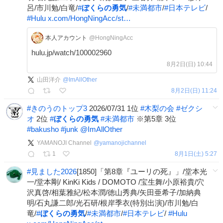
呂/市川勉/白竜/
#
ぼくらの勇気
/
#
未満都市
/
#
日本テレビ
/
#
Hulu
x.com/HongNingAcc/st…
本人アカウント
@HongNingAcc
hulu.jp/watch/100002960
8月2日(日) 10:44
山田洋介
@
ImAllOther
8月2日(日) 11:24
#
きのうのトップ3
2026/07/31 1位
#
木梨の会
#
ゼクシ
オ
2位
#
ぼくらの勇気
#
未満都市
※第5章 3位
#
bakusho
#
junk
@ImAllOther
YAMANOJI Channel
@
yamanojichannel
1
8月1日(土) 5:27
#
見ました2026
[1850]「第8章『ユーリの死』」/堂本光
一/堂本剛/ KinKi Kids / DOMOTO /宝生舞/小原裕貴/穴
沢真啓/相葉雅紀/松本潤/徳山秀典/矢田亜希子/加納典
明/石丸謙二郎/光石研/根岸季衣(特別出演)/市川勉/白
竜/
#
ぼくらの勇気
/
#
未満都市
/
#
日本テレビ
/
#
Hulu