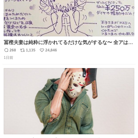
冨樫夫妻は純粋に浮かれてるだけな気がするな〜 全アはこ
こに自分の市場価値的なものを上乗せするので、 すっぴん
268
1,135
24,846
返
リ
い
＆寝起きのボサボサ頭でも「今日も可愛いね」が止まらな
1日前
信
ポ
い
い。放っておくと永遠に髪撫でてきて作業進まない()
数
ス
ね
156cm40kg、年中日焼け止めとお友達の私より綺麗な手や
ト
数
数
めてもろて とか言う