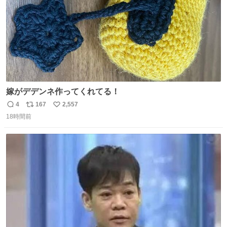
嫁がデデンネ作ってくれてる！
4
167
2,557
返
リ
い
18時間前
信
ポ
い
数
ス
ね
ト
数
数