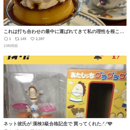
これは打ち合わせの最中に運ばれてきて私の理性を根こそ
ぎ奪い去ったプリンの写真です。
1
145
2,397
返
リ
い
10時間前
信
ポ
い
数
ス
ね
ト
数
数
ネット彼氏が 漢検3級合格記念で 買ってくれた.ᐟ.ᐟ🩵