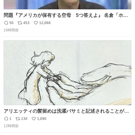
問題『アメリカが保有する空母 5つ答えよ』 名倉「ホン
マごめん、日本」
50
453
12,068
返
リ
い
16時間前
信
ポ
い
数
ス
ね
ト
数
数
アリエッティの髪留めは洗濯バサミと記述されることが多
いですが、もっと小さいプラスチックのクリップです。 バ
1
130
1,090
返
リ
い
ネは使いやすいように強度を調整してあるはず。
12時間前
信
ポ
い
数
ス
ね