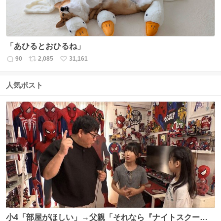
「あひるとおひるね」
90
2,085
31,161
返
リ
い
信
ポ
い
数
ス
ね
人気ポスト
ト
数
数
小4「部屋がほしい」→父親「それなら『ナイトスクー