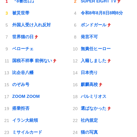
『8番出口』
SUPER EIGHT TV
被災世帯
令和8年8月8日8時8分
外国人受け入れ反対
ボンドガール
世界猫の日
発言不可
ベローチェ
無責任ヒーロー
国税不祥事 前例ない
入籍しました
比企谷八幡
日本売り
のぞみ号
麒麟高校
ZOOM ZOOM
バルミリオス
搭乗拒否
選ばなかった
イラン大統領
社内規定
ミサイルカード
猫の写真