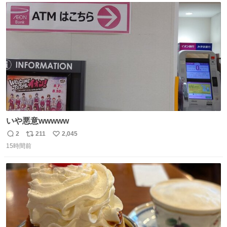
ト
数
数
いや悪意wwwww
2
211
2,045
返
リ
い
15時間前
信
ポ
い
数
ス
ね
ト
数
数