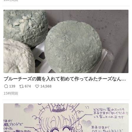
信
ポ
い
数
ス
ね
ト
数
数
ブルーチーズの菌を入れて初めて作ってみたチーズなんだ
けど 本能でちょっとヤバいと思っちゃう見た目だな
139
674
14,568
返
リ
い
15時間前
信
ポ
い
数
ス
ね
ト
数
数