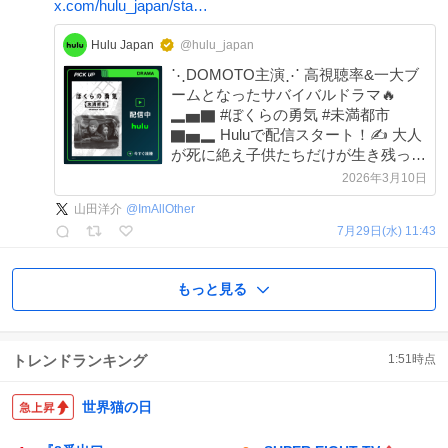
x.com/hulu_japan/sta…
Hulu Japan
@hulu_japan
⋱DOMOTO主演⋰ 高視聴率&一大ブ
ームとなったサバイバルドラマ🔥
▂▅▇ #ぼくらの勇気 #未満都市
▇▅▂ Huluで配信スタート！✍️ 大人
が死に絶え子供たちだけが生き残った
街で、少年少女が様々なトラブルを乗
2026年3月10日
り越えていく── ＜出演＞堂本光一 堂
山田洋介
@
ImAllOther
本剛
7月29日(水) 11:43
もっと見る
トレンドランキング
1:51
時点
世界猫の日