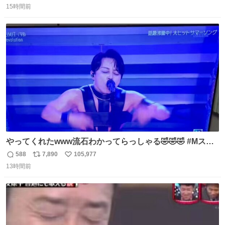
15時間前
信
ポ
い
数
ス
ね
ト
数
数
やってくれたwww流石わかってらっしゃる🤣🤣🤣 #Mステ
#西川貴教
588
7,890
105,977
返
リ
い
13時間前
信
ポ
い
数
ス
ね
ト
数
数