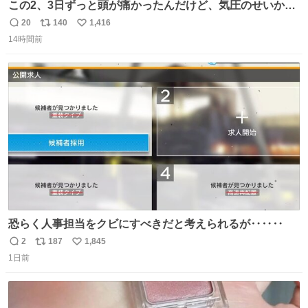
この2、3日ずっと頭が痛かったんだけど、気圧のせいかし
ら…
20
140
1,416
返
リ
い
14時間前
信
ポ
い
数
ス
ね
ト
数
数
恐らく人事担当をクビにすべきだと考えられるが‥‥‥
2
187
1,845
返
リ
い
1日前
信
ポ
い
数
ス
ね
ト
数
数