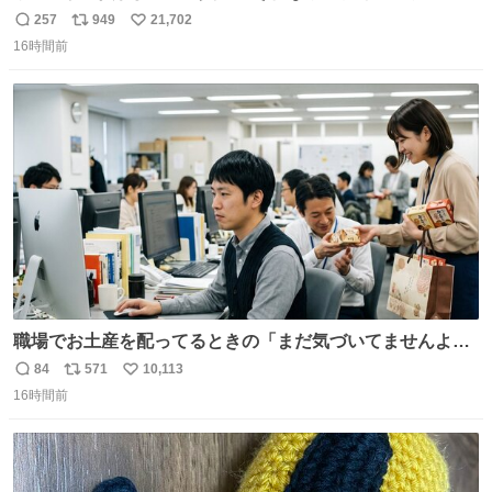
プ』に言え！無理やろけどな…」
257
949
21,702
返
リ
い
oricon.co.jp/news/2472553/f… ⠀ 「父の部屋を奪いたい」
16時間前
信
ポ
い
小学4年生と妹が登場。自宅の2階には部屋が4つあるの
数
ス
ね
に、父が2部屋使い、姉妹は1部屋。文句を言うと「ナイト
ト
数
数
スクープに改造してもらえ！無理やろけどな」と
職場でお土産を配ってるときの「まだ気づいてませんよ」
的な演技が毎回シンドい。
84
571
10,113
返
リ
い
16時間前
信
ポ
い
数
ス
ね
ト
数
数