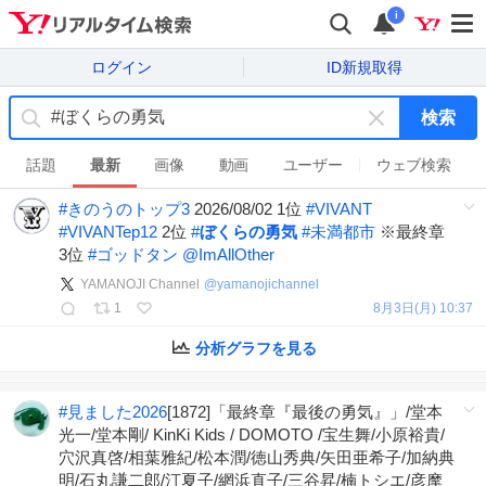
i
ログイン
ID新規取得
検索
キ
ー
話題
最新
画像
動画
ユーザー
ウェブ検索
ワ
#
きのうのトップ3
2026/08/02 1位
#
VIVANT
ー
#
VIVANTep12
2位
#
ぼくらの勇気
#
未満都市
※最終章
ド
3位
#
ゴッドタン
@ImAllOther
を
消
YAMANOJI Channel
@
yamanojichannel
す
1
8月3日(月) 10:37
分析グラフを見る
#
見ました2026
[1872]「最終章『最後の勇気』」/堂本
光一/堂本剛/ KinKi Kids / DOMOTO /宝生舞/小原裕貴/
穴沢真啓/相葉雅紀/松本潤/徳山秀典/矢田亜希子/加納典
明/石丸謙二郎/汀夏子/網浜直子/三谷昇/楠トシエ/彦摩