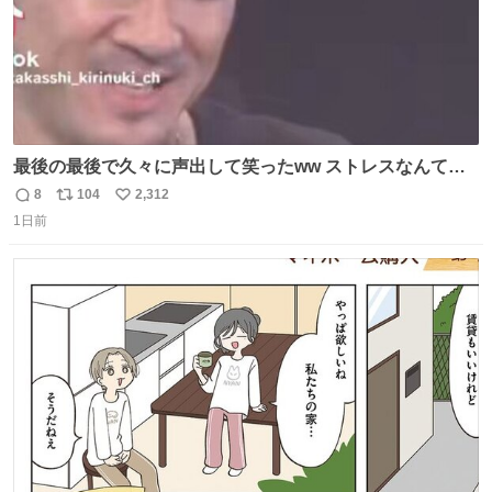
最後の最後で久々に声出して笑ったww ストレスなんて笑
って吹き飛ばせ！！ #水曜日のダウンタウン #大友康平
8
104
2,312
返
リ
い
1日前
信
ポ
い
数
ス
ね
ト
数
数