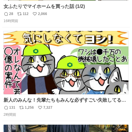
女ふたりでマイホームを買った話 (1/2)
28
112
2,066
返
リ
い
16時間前
信
ポ
い
数
ス
ね
ト
数
数
新人のみんな！先輩たちもみんな必ずすごい失敗してるか
ら、ちいさいことは気にしなくてヨシ！ #現場猫
131
1,256
7,327
返
リ
い
2時間前
信
ポ
い
数
ス
ね
ト
数