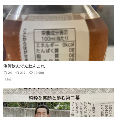
数
ス
ね
ト
数
数
俺何飲んでんねんこれ
24
217
19,000
返
リ
い
1日前
信
ポ
い
数
ス
ね
ト
数
数