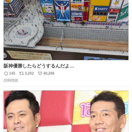
ト
数
数
阪神優勝したらどうするんだよ…
145
3,202
40,286
返
リ
い
20時間前
信
ポ
い
数
ス
ね
ト
数
数