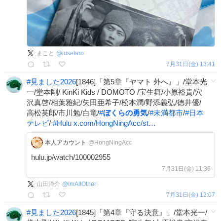
まこと
@
iusetaro
7月31日(金) 13:41
#
見ました2026
[1846]「第5章『ヤマト 外へ』」/堂本光
一/堂本剛/ KinKi Kids / DOMOTO /宝生舞/小原裕貴/穴
沢真啓/相葉雅紀/矢田亜希子/松本潤/野添義弘/徳井優/
高松英郎/市川勉/白竜/
#
ぼくらの勇気
/
#
未満都市
/
#
日本
テレビ
/
#
Hulu
x.com/HongNingAcc/st…
本人アカウント
@HongNingAcc
hulu.jp/watch/100002955
7月31日(金) 11:36
山田洋介
@
ImAllOther
7月31日(金) 12:07
#
見ました2026
[1845]「第4章『守る決意』」/堂本光一/