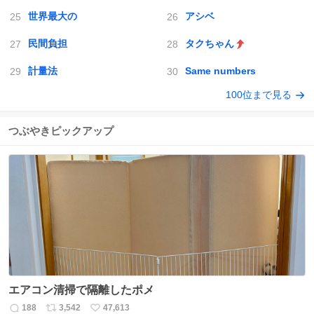
世界最大の
アシベ
民間負担
タクちゃん
計量法
Same numbers
100位まで見る
つぶやきピックアップ
エアコン清掃で隔離したポメ
188
3,542
47,613