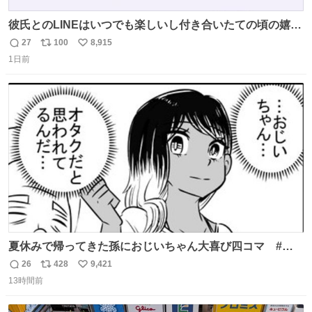
彼氏とのLINEはいつでも楽しいし付き合いたての頃の嬉し
かったLINEは無限にあるけど(同棲前は1日で各50通くらい
27
100
8,915
返
リ
い
送りあってたし)最近嬉しかったのはこれ
1日前
信
ポ
い
数
ス
ね
ト
数
数
夏休みで帰ってきた孫におじいちゃん大喜び四コマ #四
コマ漫画 #Web漫画 #漫画が読めるハッシュタグ
26
428
9,421
返
リ
い
13時間前
信
ポ
い
数
ス
ね