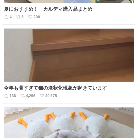
夏におすすめ！ カルディ購入品まとめ
4
6
208
返
リ
い
信
ポ
い
数
ス
ね
ト
数
数
今年も暑すぎて猫の液状化現象が起きています
138
4,296
40,675
返
リ
い
信
ポ
い
数
ス
ね
ト
数
数