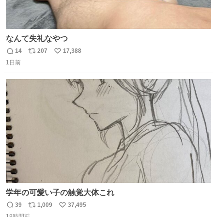
なんて失礼なやつ
14
207
17,388
返
リ
い
1日前
信
ポ
い
数
ス
ね
ト
数
数
学年の可愛い子の触覚大体これ
39
1,009
37,495
返
リ
い
18時間前