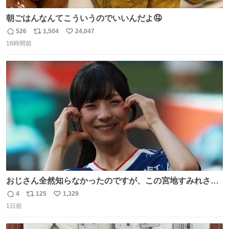
朝ごはんなんてこういうのでいいんだよ🤤
526
1,504
24,047
返
リ
い
16時間前
信
ポ
い
数
ス
ね
ト
数
数
おじさん全然知らなかったのですが、この宮地すみれさん
（日向坂46）はマリサポだったのですね。 カメラ目線でに
4
125
1,329
返
リ
い
っこりしていただいたので撮影したものの、全然誰だか知
1日前
信
ポ
い
りませんでした。 マリサポらしいのでこれからは名前覚え
数
ス
ね