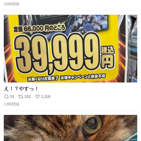
16時間前
信
ポ
い
数
ス
ね
ト
数
数
え！？やすっ！
33
152
1,118
返
リ
い
13時間前
信
ポ
い
数
ス
ね
ト
数
数