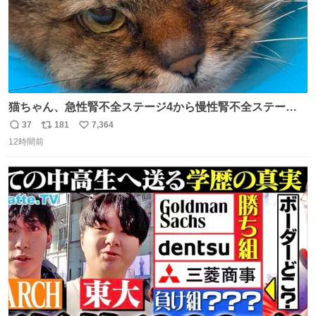
猫ちゃん、急性腎不全ステージ4から慢性腎不全ステージ2
になりました😭点滴も週一で大丈夫になった… このままだ
37
181
7,364
返
リ
い
と2、3日持たないって言われたのが嘘みたい…本当に嬉し
12時間前
信
ポ
い
い😭😭😭頑張ってくれてありがとう😭😭😭 嬉しくて帰り
数
ス
ね
道泣きながら歩いてたら向こうから来た人にすごい顔され
ト
数
数
た🫠