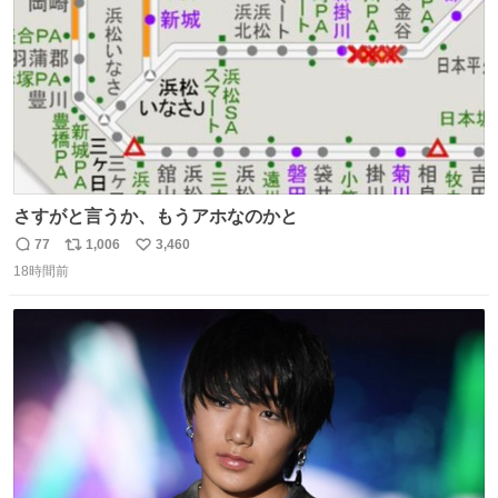
さすがと言うか、もうアホなのかと
77
1,006
3,460
返
リ
い
18時間前
信
ポ
い
数
ス
ね
ト
数
数