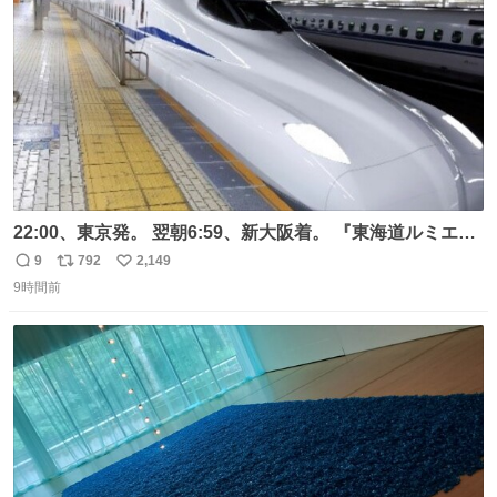
数
22:00、東京発。 翌朝6:59、新大阪着。 『東海道ルミエー
ルエクスプレス』が今夜、初運行！ 岐阜羽島駅で夜を越す
9
792
2,149
返
リ
い
東海道新幹線。寝台列車じゃないのに、朝まで新幹線とい
9時間前
信
ポ
い
う、なんだか特別体験😉 #TRAINTRIP #東海道ルミエール
数
ス
ね
エクスプレス
ト
数
数