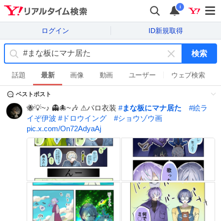
i
ログイン
ID新規取得
検索
キ
ー
話題
最新
画像
動画
ユーザー
ウェブ検索
ワ
ベストポスト
ー
ド
🐝💡~♪ 👻🐙~🎶 ⚠︎パロ衣装
#
まな板にマナ居た
#
絵ラ
を
イぞ伊波
#
ドロウイング
#
ショウゾウ画
消
pic.x.com/On72AdyaAj
す