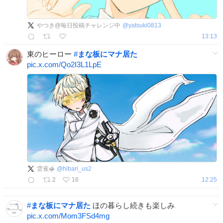
やつき@毎日投稿チャレンジ中
@
yatsuki0813
13:13
東のヒーロー
#
まな板にマナ居た
pic.x.com/Qo2I3L1LpE
雲雀🍯
@
hibari_us2
2
16
12:25
#
まな板にマナ居た
ほの暮らし続きも楽しみ
pic.x.com/Mom3FSd4mg