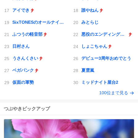
アイでき
誰やねん
SixTONESのオールナイトニッポン
みとらじ
ふつうの軽音部
悪役のエンディングは死のみ
日村さん
しょこちゃん
うさんくさい
デビュー3周年おめでとう
ベガパンク
夏雲嵐
仮面の軍勢
ミッドナイト屋台2
100位まで見る
つぶやきピックアップ