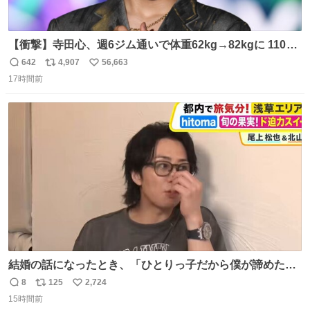
【衝撃】寺田心、週6ジム通いで体重62kg→82kgに 110kg
のベンチプレス持ち上げる姿披露
642
4,907
56,663
返
リ
い
news.livedoor.com/article/detail… 元々自重のみだった
17時間前
信
ポ
い
が、更に筋肉を大きくするためジム通いを開始。筋肉増量
数
ス
ね
のためおにぎり10個、ゼリー飲料3～4本、パスタと毎日4
ト
数
数
千kcalオーバーの食事を摂取し、増量したという。
結婚の話になったとき、「ひとりっ子だから僕が諦めた瞬
間に一族が潰える」「死ぬとき1人とか嫌」だから結婚願
8
125
2,724
返
リ
い
望は"ある"って答えたものの、結局「（結婚は）向いてね
15時間前
信
ポ
い