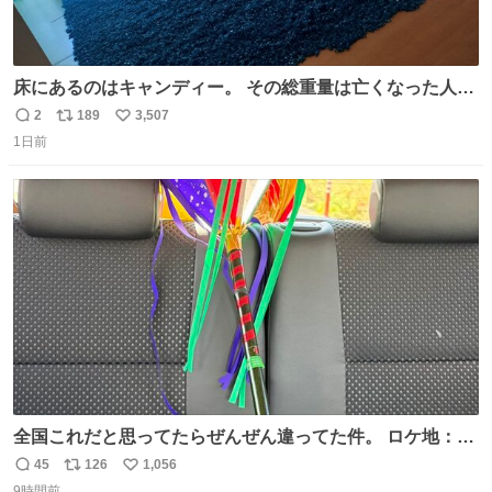
床にあるのはキャンディー。 その総重量は亡くなった人と
同等の重さだそうです。 鑑賞者は一つ持ち帰れますが、亡
2
189
3,507
返
リ
い
くなった人の一部を持ち帰っているような感覚になりまし
1日前
信
ポ
い
た。 勇気を出して口に入れたら、ハッカ味😳✨ #ポーラ美
数
ス
ね
術館
ト
数
数
全国これだと思ってたらぜんぜん違ってた件。 ロケ地：広
島
45
126
1,056
返
リ
い
9時間前