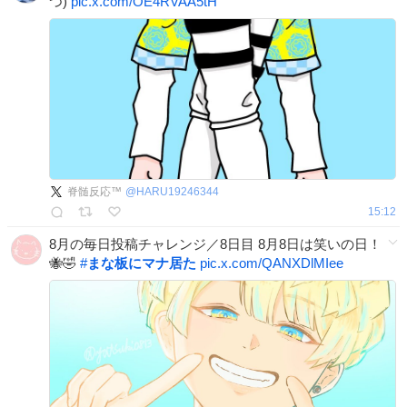
つ)
pic.x.com/OE4RVAA5tH
脊髄反応™
@
HARU19246344
15:12
8月の毎日投稿チャレンジ／8日目 8月8日は笑いの日！
🐝🤣
#
まな板にマナ居た
pic.x.com/QANXDlMIee