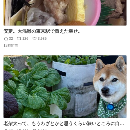
安定。大混雑の東京駅で買えた幸せ。
32
126
3,985
返
リ
い
12時間前
信
ポ
い
数
ス
ね
ト
数
数
老柴犬って、もうわざとかと思うくらい狭いところに自ら