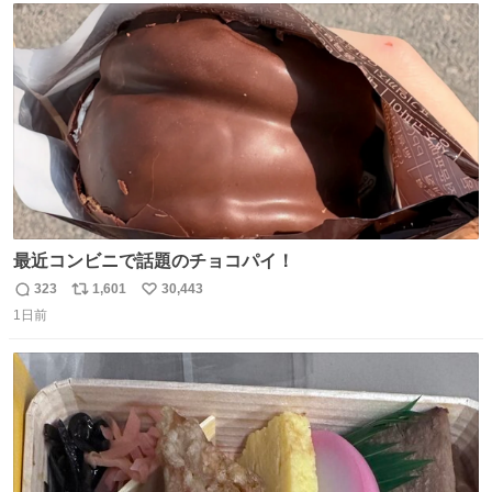
ト
数
数
最近コンビニで話題のチョコパイ！
323
1,601
30,443
返
リ
い
1日前
信
ポ
い
数
ス
ね
ト
数
数