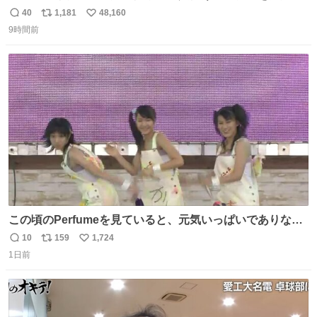
た
40
1,181
48,160
返
リ
い
9時間前
信
ポ
い
数
ス
ね
ト
数
数
この頃のPerfumeを見ていると、元気いっぱいでありなが
ら決して感情に任せすぎることなく、しっかりと制御され
10
159
1,724
返
リ
い
たダンスであることに新鮮に驚く。3人のあげた足の向き
1日前
信
ポ
い
や角度とか本当に細かな部分まできっちりと揃っていてそ
数
ス
ね
こから積み重ねてきた努力や練習量が見て取れる…
ト
数
数