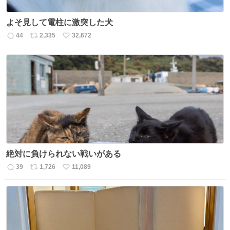
よそ見して電柱に激突した犬
44
2,335
32,672
返
リ
い
信
ポ
い
数
ス
ね
ト
数
数
絶対に負けられない戦いがある
39
1,726
11,089
返
リ
い
信
ポ
い
数
ス
ね
ト
数
数