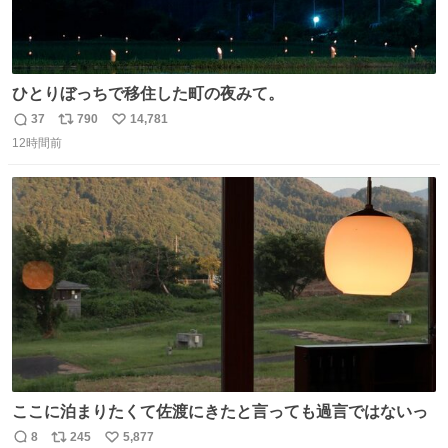
ひとりぼっちで移住した町の夜みて。
37
790
14,781
返
リ
い
12時間前
信
ポ
い
数
ス
ね
ト
数
数
ここに泊まりたくて佐渡にきたと言っても過言ではないっ
8
245
5,877
返
リ
い