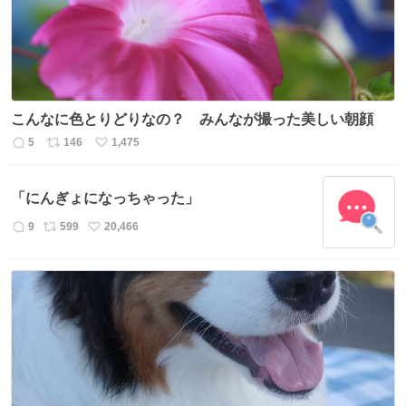
こんなに色とりどりなの？ みんなが撮った美しい朝顔
5
146
1,475
返
リ
い
信
ポ
い
数
ス
ね
「にんぎょになっちゃった」
ト
数
数
9
599
20,466
返
リ
い
信
ポ
い
数
ス
ね
ト
数
数