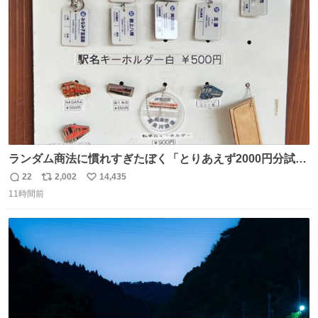
ます！！
ト
数
数
ランダム商法に慣れすぎたぼく「とりあえず2000円分試し
てみるか…」 駅員さん「どれが欲しいの？」 ぼく「えっ
22
2,002
14,435
返
リ
い
良いんですか？」 駅員さん「何が…？？」 やっぱランダム
11時間前
信
ポ
い
って悪い文化だ
数
ス
ね
わ！！！！！！！！！！！！！！！！！！！！
ト
数
数