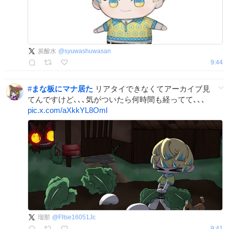
炭酸水
@
syuwashuwasan
9:44
#
まな板にマナ居た
リアタイできなくてアーカイブ見
てんですけど､､､気がついたら何時間も経ってて､､､
pic.x.com/aXkkYL8Oml
瑠那
@
Fltse16051Jc
9:41