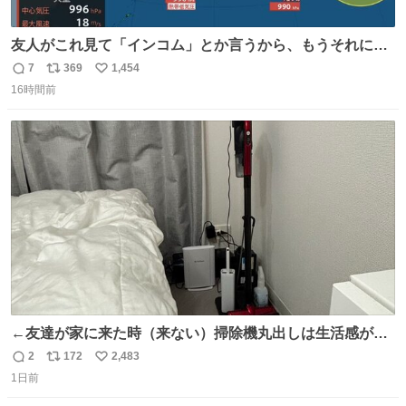
友人がこれ見て「インコム」とか言うから、もうそれにし
か見えなくなっちゃった。
7
369
1,454
返
リ
い
16時間前
信
ポ
い
数
ス
ね
ト
数
数
←友達が家に来た時（来ない）掃除機丸出しは生活感が出
てかっこ悪いなぁ →せや
2
172
2,483
返
リ
い
1日前
信
ポ
い
数
ス
ね