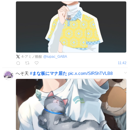
4-アミノ酪酸
@
iupac_GABA
11:42
へそ天
#
まな板にマナ居た
pic.x.com/SlR5hTVLB8