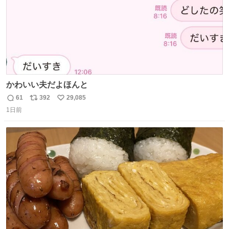
かわいい夫だよほんと
61
392
29,085
返
リ
い
1日前
信
ポ
い
数
ス
ね
ト
数
数