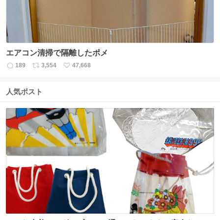
エアコン清掃で隔離したポメ
189
3,554
47,668
返
リ
い
信
ポ
い
数
ス
ね
人気ポスト
ト
数
数