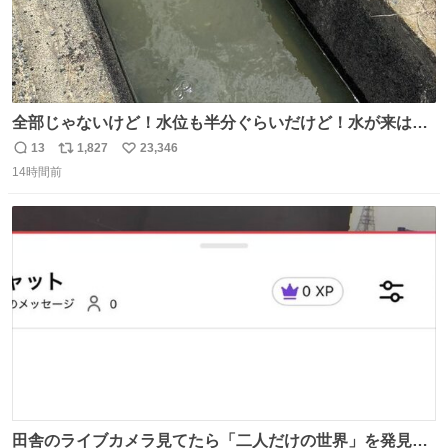
全部じゃないけど！水位も半分ぐらいだけど！水が来はじ
めたよ！！！ 作業してくれた方々ありがとーーー
13
1,827
23,346
返
リ
い
ー！！！！！！！！！！！！！！！！！！！！！！！！！
14時間前
信
ポ
い
！
数
ス
ね
ト
数
数
田舎のライブカメラ見てたら「二人だけの世界」を発見し