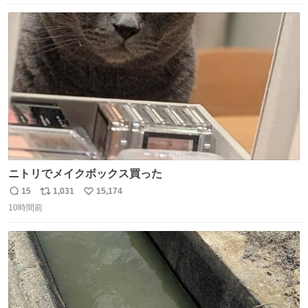
ぇのかもしれない」で締める北山くん、きっといろいろ考
数
ス
ね
えて言葉を選んで、まるく収めてくれたんだなと思った
ト
数
数
ニトリでメイクボックス買った
15
1,031
15,174
返
リ
い
10時間前
信
ポ
い
数
ス
ね
ト
数
数