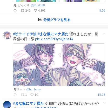
どんぐり
@
yh_don8
240
4,802
8:56
分析グラフを見る
#
絵ライぞ伊波
#
まな板にマナ居た
遅れましたが、世
界猫の日 ‼️😽
pic.x.com/POysQe5z14
9ㅅㄱ
@
hu_huuy
1
10
15:24
#
まな板にマナ居た
令和8年8月8日(にあげたかったや