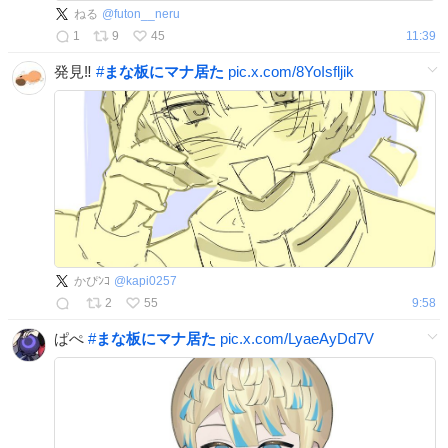
ねる
@
futon__neru
1
9
45
11:39
発見‼️
#
まな板にマナ居た
pic.x.com/8YoIsfljik
かぴﾝｺ
@
kapi0257
2
55
9:58
ぱぺ
#
まな板にマナ居た
pic.x.com/LyaeAyDd7V