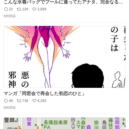
こんな水着バッグでプールに通ってたアナタ、完全なる同
世代（笑） #70年代 #80年代 #昭和レトロ
22
129
2,569
返
リ
い
6時間前
信
ポ
い
数
ス
ね
ト
数
数
マンガ「同窓会で再会した初恋のひと」
40
736
6,392
返
リ
い
9時間前
信
ポ
い
数
ス
ね
ト
数
数