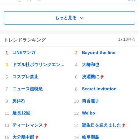
もっと見る
トレンドランキング
17:10
時点
LINEマンガ
Beyond the line
ドズル社ボウリングエンドラ討伐
大橋和也
コスプレ禁止
洗濯機に
ニュース超特急
Secret Invitation
男(42)
筒香選手
延長12回
Weibo
ティーレマンス
誕生日を迎えました
大分県中部
岐阜羽島