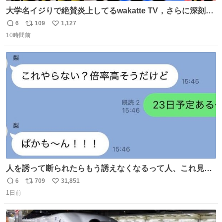
大学名イジりで絶賛炎上してるwakatte TV，さらに深刻な
問題はこっちでは？ ・都内の特定企業に入るのを極度に推
6
109
1,127
返
リ
い
奨し，それ以外の地域で堅実に生きるのを周縁化する ・恋
10時間前
信
ポ
い
愛にかまけ，「陽キャラ」として振る舞うのを極端に中心
数
ス
ね
化する ・院生が研究環境を求め他大学に移るのを批判する
ト
数
数
過去例↓
人を誘って断られたらもう誘えなくなるって人、これ見て
元気出してほしい
6
709
31,851
返
リ
い
1日前
信
ポ
い
数
ス
ね
ト
数