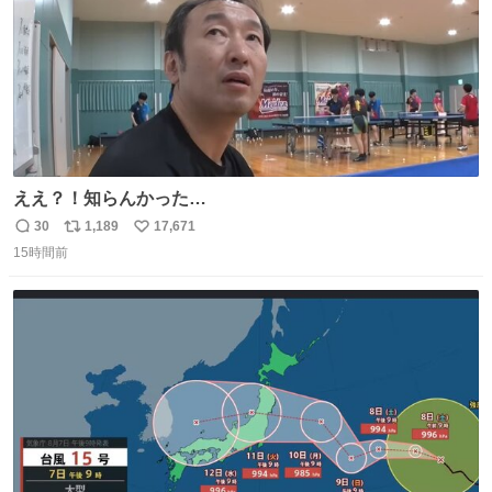
ええ？！知らんかった…
30
1,189
17,671
返
リ
い
15時間前
信
ポ
い
数
ス
ね
ト
数
数