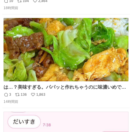
はまりにいくじゃないですか？ 今朝ガーデニングしてる飼
10
104
2,464
返
リ
い
い主の間にはまってきて、最高に可愛かった♥️
18時間前
信
ポ
い
数
ス
ね
ト
数
数
は…？美味すぎる。パパッと作れちゃうのに味濃いめで満
足感エグいの天才だろ🥹
3
136
1,863
返
リ
い
14時間前
信
ポ
い
数
ス
ね
ト
数
数