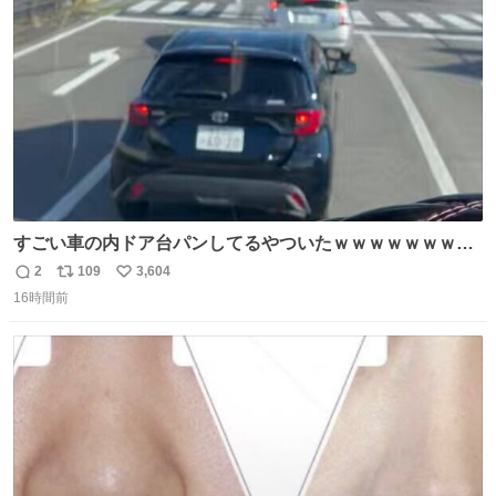
数
すごい車の内ドア台パンしてるやついたｗｗｗｗｗｗｗｗ
ｗｗｗｗｗｗ
2
109
3,604
返
リ
い
16時間前
信
ポ
い
数
ス
ね
ト
数
数