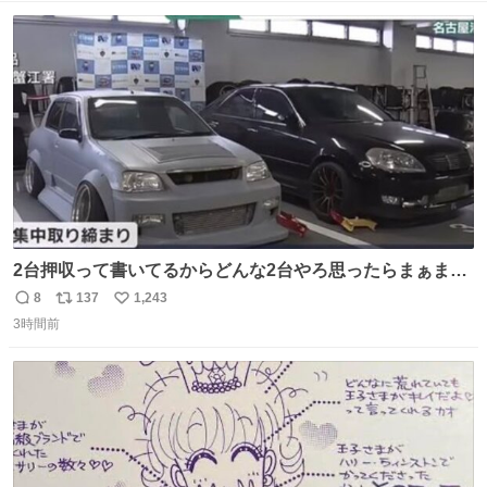
数
2台押収って書いてるからどんな2台やろ思ったらまぁまぁ
へんてこな1台押収してて笑い止まらん
8
137
1,243
返
リ
い
3時間前
信
ポ
い
数
ス
ね
ト
数
数