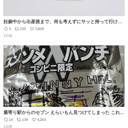
妊娠中から出産後まで、何も考えずにサッと持って行ける
ようなショルダーバッグが欲しいな〜と思っていたのだけ
4
235
3,820
返
リ
い
ど snidelでめちゃくちゃピッタリなものを見つけたので買
1日前
信
ポ
い
った！✨ スマホと小物とペットボトルが入るの最高すぎる
数
ス
ね
🥹 しかもスマホ入れ独立してるしファスナーない！地味に
ト
数
数
嬉しいやつ！！！
最寄り駅からのセブン えらいもん見つけてしまった これ売
ってくれへんかな… #浅井健一 #ポテチ #ロックの名盤
14
138
4,263
返
リ
い
1日前