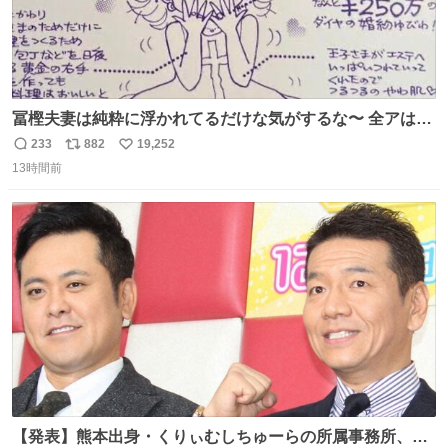
冨樫夫妻は純粋に浮かれてるだけな気がするな〜 全アはこ
こに自分の市場価値的なものを上乗せするので、 すっぴん
233
882
19,252
返
リ
い
＆寝起きのボサボサ頭でも「今日も可愛いね」が止まらな
13時間前
信
ポ
い
い。放っておくと永遠に髪撫でてきて作業進まない()
数
ス
ね
156cm40kg、年中日焼け止めとお友達の私より綺麗な手や
ト
数
数
めてもろて とか言う
【発表】熊本出身・くりぃむしちゅーらの所属事務所、被