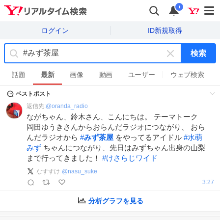
i
ログイン
ID新規取得
検索
キ
ー
話題
最新
画像
動画
ユーザー
ウェブ検索
ワ
ベストポスト
ー
ド
返信先:
@
oranda_radio
を
ながちゃん、鈴木さん、こんにちは。 テーマトーク
消
岡田ゆうきさんからおらんだラジオにつながり、 おら
す
んだラジオから
#
みず茶屋
をやってるアイドル
#
水萌
みず
ちゃんにつながり、先日はみずちゃん出身の山梨
まで行ってきました！
#
けさらじワイド
なすすけ
@
nasu_suke
3:27
分析グラフを見る