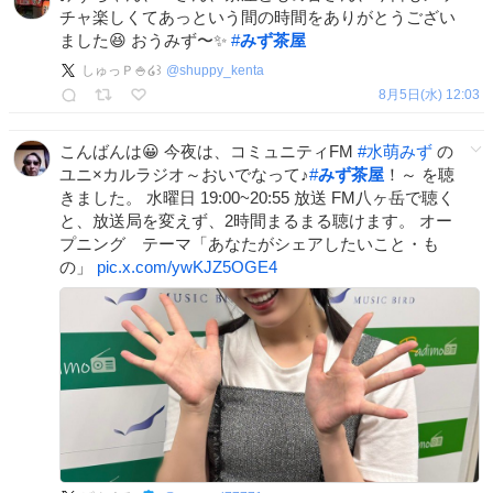
チャ楽しくてあっという間の時間をありがとうござい
ました😆 おうみず〜✨
#
みず茶屋
しゅっＰ🍚໒꒱
@
shuppy_kenta
8月5日(水) 12:03
こんばんは😀 今夜は、コミュニティFM
#
水萌みず
の
ユニ×カルラジオ～おいでなって♪
#
みず茶屋
！～ を聴
きました。 水曜日 19:00~20:55 放送 FM八ヶ岳で聴く
と、放送局を変えず、2時間まるまる聴けます。 オー
プニング テーマ「あなたがシェアしたいこと・も
の」
pic.x.com/ywKJZ5OGE4