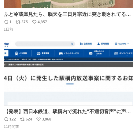
ふと冷蔵庫見たら、脳天を三日月宗近に突き刺されてるく
りまんじゅうパイセンが
1
375
4,857
返
リ
い
1日前
信
ポ
い
数
ス
ね
ト
数
数
【発表】西日本鉄道、駅構内で流れた“不適切音声”に声明
「被害届も検討」 news.livedoor.com/article/detail… 4日
122
624
3,968
返
リ
い
に西鉄福岡（天神）駅および薬院駅で発生した駅構内放送
11時間前
信
ポ
い
事案について声明を公表した。「第三者によって駅構内放
数
ス
ね