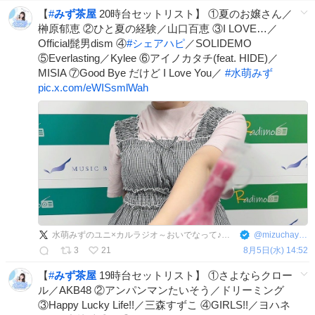
【
#
みず茶屋
20時台セットリスト】 ①夏のお嬢さん／
榊原郁恵 ②ひと夏の経験／山口百恵 ③I LOVE…／
Official髭男dism ④
#
シェアハピ
／SOLIDEMO
⑤Everlasting／Kylee ⑥アイノカタチ(feat. HIDE)／
MISIA ⑦Good Bye だけど I Love You／
#
水萌みず
pic.x.com/eWISsmlWah
水萌みずのユニ×カルラジオ～おいでなって♪みず茶屋！～【公式】
@
mizuchaya_radio
3
21
8月5日(水) 14:52
【
#
みず茶屋
19時台セットリスト】 ①さよならクロー
ル／AKB48 ②アンパンマンたいそう／ドリーミング
③Happy Lucky Life!!／三森すずこ ④GIRLS!!／ヨハネ