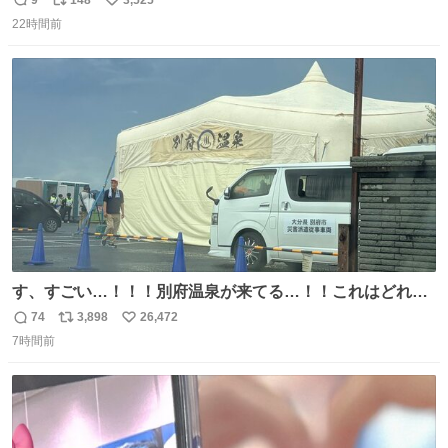
返
リ
い
22時間前
信
ポ
い
数
ス
ね
ト
数
数
す、すごい…！！！別府温泉が来てる…！！これはどれぐ
らい待つんだろう…
74
3,898
26,472
返
リ
い
7時間前
信
ポ
い
数
ス
ね
ト
数
数