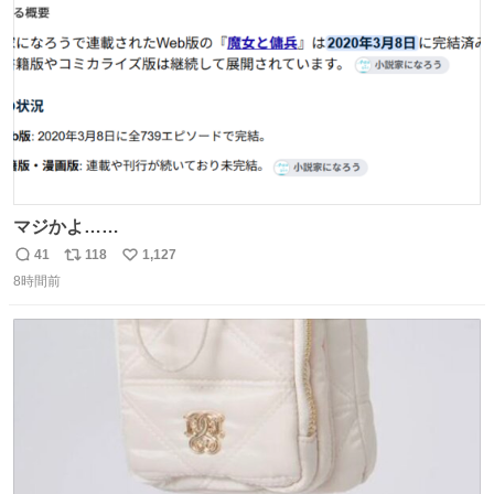
数
マジかよ……
41
118
1,127
返
リ
い
8時間前
信
ポ
い
数
ス
ね
ト
数
数