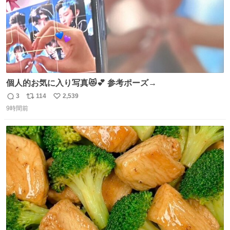
個人的お気に入り写真😻💕 参考ポーズ→
3
114
2,539
返
リ
い
9時間前
信
ポ
い
数
ス
ね
ト
数
数