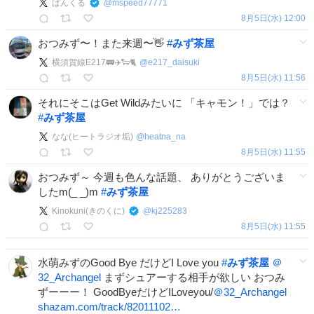
ぱんくる
@
mspeed77771
8月5日(水) 12:00
おつみず〜！また来週〜👋
#
みず茶屋
横須賀線E217🚃✈️🐑🐈
@
e217_daisuki
8月5日(水) 11:56
それにそこはGet Wildみたいに 「キャモン！」では？
#
みず茶屋
なな(ヒートラジオ垢)
@
heatna_na
8月5日(水) 11:55
おつみず～ 今週も色んな話題、 ありがとうございま
したm(_ _)m
#
みず茶屋
Kinokuni(きのくに)
@
kj225283
8月5日(水) 11:55
水萌みずのGood Bye だけどI Love you
#
みず茶屋
＠
32_Archangel
まずシュアーする相手が欲しい おつみ
ずーーー！ GoodByeだけどILoveyou/
＠32_Archangel
shazam.com/track/82011102…