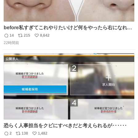
before私すぎてこれやりたいけど何をやったら右になれる
の
14
215
8,642
返
リ
い
22時間前
信
ポ
い
数
ス
ね
ト
数
数
恐らく人事担当をクビにすべきだと考えられるが‥‥‥
2
138
1,482
返
リ
い