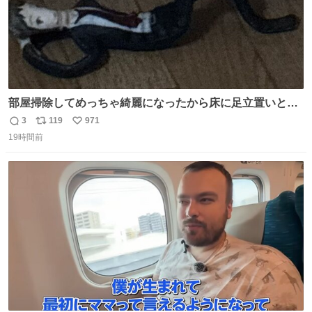
部屋掃除してめっちゃ綺麗になったから床に足立置いとい
たら家族にまだゴミ残ってるよって言われて神
3
119
971
返
リ
い
19時間前
信
ポ
い
数
ス
ね
ト
数
数