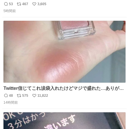
災地に義援金寄付 news.livedoor.com/article/detail… くり
53
467
3,605
返
リ
い
ぃむしちゅーやマツコ、有働由美子らが所属する芸能事務
5時間前
信
ポ
い
所「チャッターボックス」が7日、公式サイトを更新。熊
数
ス
ね
本地震の被災地支援のため義援金を寄付したことを公表し
ト
数
数
た。
Twitter信じてこれ涙袋入れたけどマジで盛れた…ありがと
う…
48
575
11,822
返
リ
い
14時間前
信
ポ
い
数
ス
ね
ト
数
数