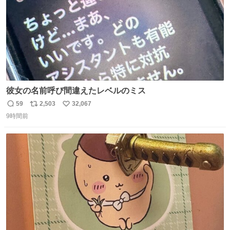
彼女の名前呼び間違えたレベルのミス
59
2,503
32,067
返
リ
い
9時間前
信
ポ
い
数
ス
ね
ト
数
数