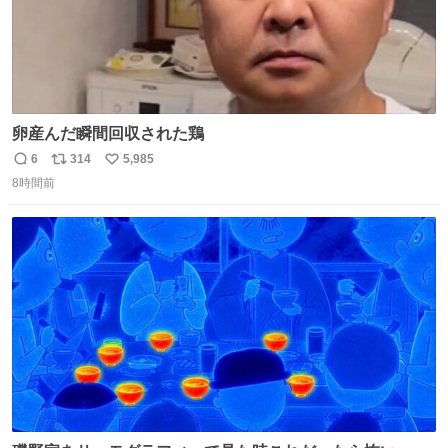
卵産んだ瞬間回収された鶏
6
314
5,985
返
リ
い
8時間前
信
ポ
い
数
ス
ね
ト
数
数