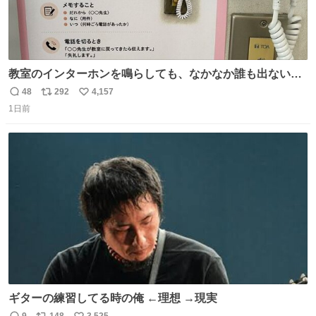
教室のインターホンを鳴らしても、なかなか誰も出ないこ
とがあります…。 もしかすると「電話の出方」に困ってい
48
292
4,157
返
リ
い
るのかもしれません。 そこで「何を話せばいいか」が見え
1日前
信
ポ
い
る手引きを用意して、安心して電話に出られるようにしま
数
ス
ね
す。 インターホンの応対も大切なコミュニケーションの学
ト
数
数
びです。
ギターの練習してる時の俺 ←理想 →現実
9
148
3,525