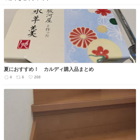
夏におすすめ！ カルディ購入品まとめ
4
6
208
返
リ
い
信
ポ
い
数
ス
ね
ト
数
数