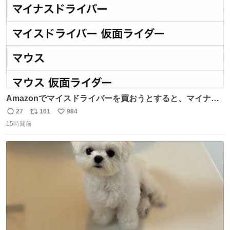
Amazonでマイスドライバーを買おうとすると、マイナス
ドライバー先輩が出しゃばってくる
27
101
984
返
リ
い
15時間前
信
ポ
い
数
ス
ね
ト
数
数