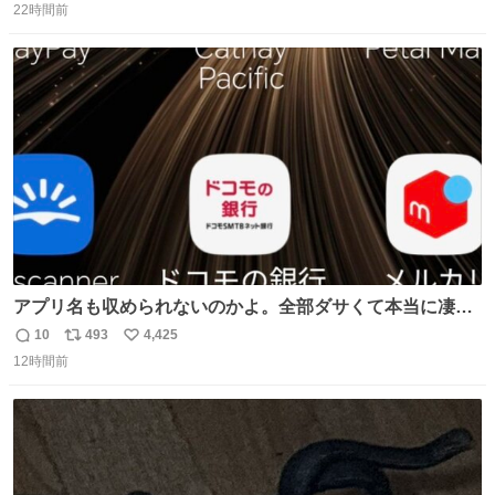
22時間前
信
ポ
い
数
ス
ね
ト
数
数
アプリ名も収められないのかよ。全部ダサくて本当に凄
い。 https://t.co/LemyLGyVkR
10
493
4,425
返
リ
い
12時間前
信
ポ
い
数
ス
ね
ト
数
数