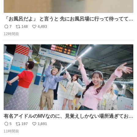
「お風呂だよ」 と言うと 先にお風呂場に行って待っててく
れる 賢いライス
7
148
4,493
返
リ
い
12時間前
信
ポ
い
数
ス
ね
ト
数
数
有名アイドルのMVなのに、見覚えしかない場所過ぎておも
ろいな
5
197
1,691
返
リ
い
11時間前
信
ポ
い