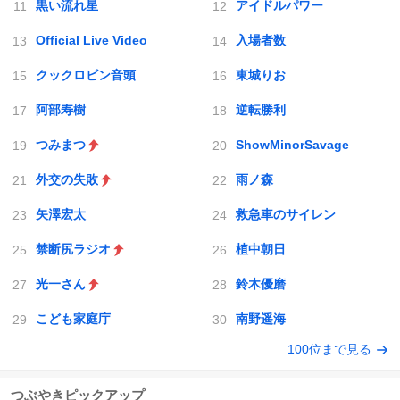
黒い流れ星
アイドルパワー
Official Live Video
入場者数
クックロビン音頭
東城りお
阿部寿樹
逆転勝利
つみまつ
ShowMinorSavage
外交の失敗
雨ノ森
矢澤宏太
救急車のサイレン
禁断尻ラジオ
植中朝日
光一さん
鈴木優磨
こども家庭庁
南野遥海
100位まで見る
つぶやきピックアップ