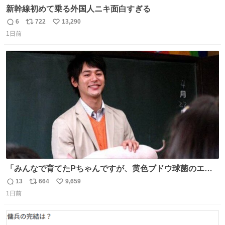
新幹線初めて乗る外国人ニキ面白すぎる
6
722
13,290
返
リ
い
1日前
信
ポ
い
数
ス
ね
ト
数
数
「みんなで育てたPちゃんですが、黄色ブドウ球菌のエン
テロトキシン（耐熱性毒素）が検出されたので、議論する
13
664
9,659
返
リ
い
までもなく処分が決まりました」
1日前
信
ポ
い
数
ス
ね
ト
数