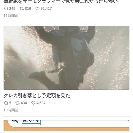
磯野家をサーモグラフィーで見た時これだったら怖い
249
816
51,417
返
リ
い
11時間前
信
ポ
い
数
ス
ね
ト
数
数
クレカ引き落とし予定額を見た
5
434
4,687
返
リ
い
13時間前
信
ポ
い
数
ス
ね
ト
数
数