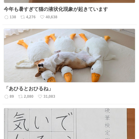
今年も暑すぎて猫の液状化現象が起きています
138
4,276
40,638
返
リ
い
信
ポ
い
数
ス
ね
ト
数
数
「あひるとおひるね」
89
2,080
31,083
返
リ
い
信
ポ
い
数
ス
ね
ト
数
数