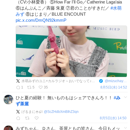
（CV:小林愛香） ⑤How Far I'll Go／Catherine Laga‘aia
⑥はんぶんこ／斉藤 朱夏 ⑦君のことがすきだ／
#
水萌
みず
⑧はじまり／BLUE ENCOUNT
pic.x.com/DmQN92kmmP
水萌みずのユニ×カルラジオ～おいでなって♪みず茶屋！～【公式】
@
mizuchaya_radio
1
5
35
8月5日(水) 14:52
ひと夏の経験！ 無いものもはシェアできんろ！！
#
み
ず茶屋
げるまに🍚໒꒱
@
ScZHdbXmBIhZ3qn
8月5日(水) 14:50
みずちゃん、Ｄさん、茶屋ともの皆さん、今日もメッ