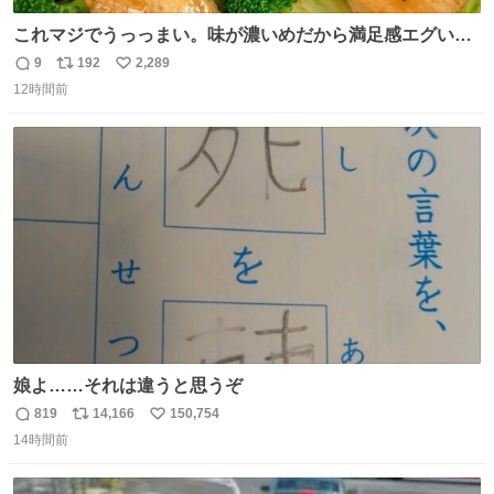
これマジでうっっまい。味が濃いめだから満足感エグいし
1週間で3キロ痩せた😭
9
192
2,289
返
リ
い
12時間前
信
ポ
い
数
ス
ね
ト
数
数
娘よ……それは違うと思うぞ
819
14,166
150,754
返
リ
い
14時間前
信
ポ
い
数
ス
ね
ト
数