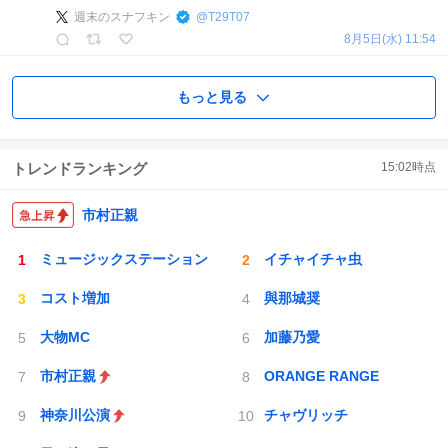
週末のスナフキン
@
T29T07
8月5日(水) 11:54
もっと見る
トレンドランキング
15:02
時点
市村正親
ミュージックステーション
イチャイチャ虫
コスト増加
與那城奨
大物MC
加藤乃愛
市村正親
ORANGE RANGE
神奈川公演
チャヴリッチ