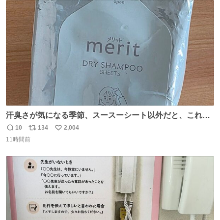
送設備に外部から不正に音声が流された可能性も含めて確
ト
数
数
認を実施」と説明した。
汗臭さが気になる季節、スースーシート以外だと、これが
とにかくスッキリする。2年くらい前に #生活は踊る で紹
10
134
2,004
返
リ
い
介したやつ。おじさんにもおばさんにもオススメだ。ドラ
11時間前
信
ポ
い
ストに売ってるぞ。ドライシャンプーって書いてあるけど
数
ス
ね
汗拭きシートみたいなもの。耳裏襟足首筋がんがん拭いて
ト
数
数
汗臭不安を解消。