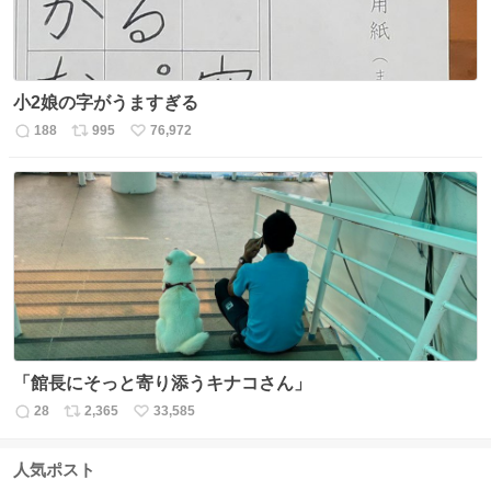
小2娘の字がうますぎる
188
995
76,972
返
リ
い
信
ポ
い
数
ス
ね
ト
数
数
「館長にそっと寄り添うキナコさん」
28
2,365
33,585
返
リ
い
信
ポ
い
数
ス
ね
人気ポスト
ト
数