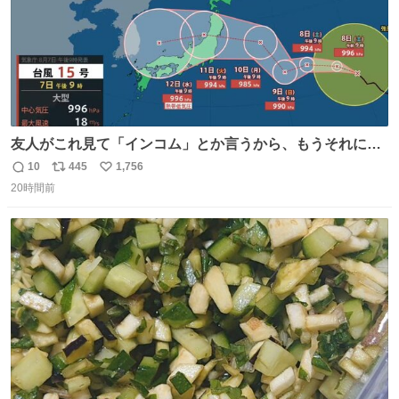
友人がこれ見て「インコム」とか言うから、もうそれにし
か見えなくなっちゃった。
10
445
1,756
返
リ
い
20時間前
信
ポ
い
数
ス
ね
ト
数
数