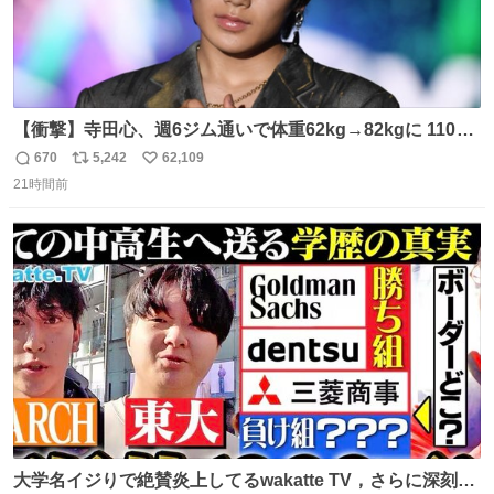
【衝撃】寺田心、週6ジム通いで体重62kg→82kgに 110kg
のベンチプレス持ち上げる姿披露
670
5,242
62,109
返
リ
い
news.livedoor.com/article/detail… 元々自重のみだった
21時間前
信
ポ
い
が、更に筋肉を大きくするためジム通いを開始。筋肉増量
数
ス
ね
のためおにぎり10個、ゼリー飲料3～4本、パスタと毎日4
ト
数
数
千kcalオーバーの食事を摂取し、増量したという。
大学名イジりで絶賛炎上してるwakatte TV，さらに深刻な