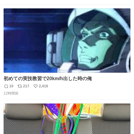
信
ポ
い
う、なんだか特別体験😉 #TRAINTRIP #東海道ルミエール
数
ス
ね
エクスプレス
ト
数
数
初めての実技教習で20km/h出した時の俺
10
217
2,416
返
リ
い
12時間前
信
ポ
い
数
ス
ね
ト
数
数