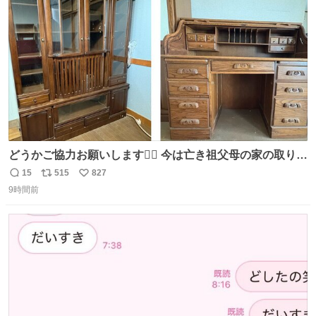
数
どうかご協力お願いします🙇‍♂️ 今は亡き祖父母の家の取り壊
しが決まり、どうしても処分して欲しくない食器棚と机の
15
515
827
返
リ
い
引き取り手を探しております この2つは私の祖母が当初一
9時間前
信
ポ
い
目惚れで購入したもので、祖母はc型肝炎で58歳という若
数
ス
ね
さで亡くなりましたが、この家具達をとても大切にしてお
ト
数
数
りました 続く↓