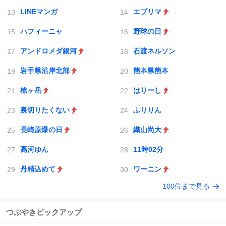
LINEマンガ
エブリマ
ハフィーニャ
野球の日
アンドロメダ銀河
石渡ネルソン
岩手県沿岸北部
熊本県熊本
槍ヶ岳
はりーし
裏切りたくない
ふりりん
長崎原爆の日
織山尚大
高河ゆん
11時02分
丹精込めて
ワーニン
100位まで見る
つぶやきピックアップ