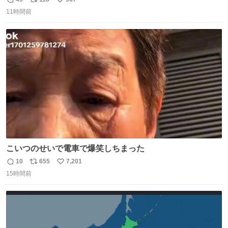
返
リ
い
なかったことを知らない。 またその改善策としてEMSメモ
11時間前
信
ポ
い
リやXMS、DOSエクステンダなどの手段を使って、なんと
数
ス
ね
かメモリをやりくりしていたことを知らない。
ト
数
数
こいつのせいで電車で爆笑しちまった
10
655
7,201
返
リ
い
15時間前
信
ポ
い
数
ス
ね
ト
数
数