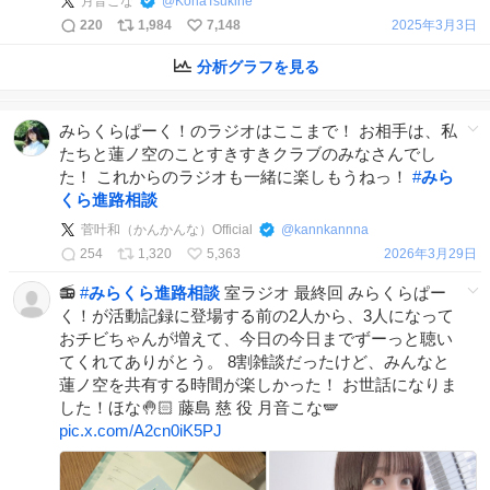
月音こな
@
KonaTsukine
220
1,984
7,148
2025年3月3日
分析グラフを見る
みらくらぱーく！のラジオはここまで！ お相手は、私
たちと蓮ノ空のことすきすきクラブのみなさんでし
た！ これからのラジオも一緒に楽しもうねっ！
#
みら
くら進路相談
菅叶和（かんかんな）Official
@
kannkannna
254
1,320
5,363
2026年3月29日
📻
#
みらくら進路相談
室ラジオ 最終回 みらくらぱー
く！が活動記録に登場する前の2人から、3人になって
おチビちゃんが増えて、今日の今日までずーっと聴い
てくれてありがとう。 8割雑談だったけど、みんなと
蓮ノ空を共有する時間が楽しかった！ お世話になりま
した！ほな🤚🏻 藤島 慈 役 月音こな🪽
pic.x.com/A2cn0iK5PJ