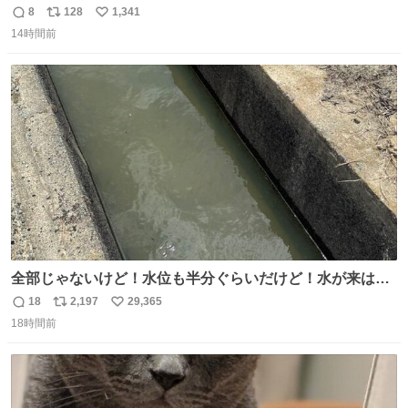
問題はこっちでは？ ・都内の特定企業に入るのを極度に推
8
128
1,341
返
リ
い
奨し，それ以外の地域で堅実に生きるのを周縁化する ・恋
14時間前
信
ポ
い
愛にかまけ，「陽キャラ」として振る舞うのを極端に中心
数
ス
ね
化する ・院生が研究環境を求め他大学に移るのを批判する
ト
数
数
過去例↓
全部じゃないけど！水位も半分ぐらいだけど！水が来はじ
めたよ！！！ 作業してくれた方々ありがとーーー
18
2,197
29,365
返
リ
い
ー！！！！！！！！！！！！！！！！！！！！！！！！！
18時間前
信
ポ
い
！
数
ス
ね
ト
数
数