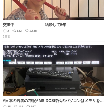
交際中 結婚して5年
2
132
1,538
返
リ
い
1日前
信
ポ
い
数
ス
ね
ト
数
数
#日本の若者の7割が MS-DOS時代のパソコンはメモリをい
くら増設しても、基本的に640～768KBまでしか使用でき
45
118
567