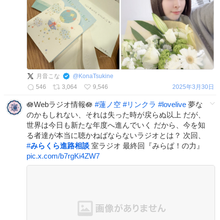
月音こな
@
KonaTsukine
546
3,064
9,546
2025年3月30日
🪷Webラジオ情報🪷
#
蓮ノ空
#
リンクラ
#
lovelive
夢な
のかもしれない、それは失った時が戻らぬ以上 だが、
世界は今日も新たな年度へ進んでいく だから、今を知
る者達が本当に聴かねばならないラジオとは？ 次回、
#
みらくら進路相談
室ラジオ 最終回『みらぱ！の力』
pic.x.com/b7rgKi4ZW7