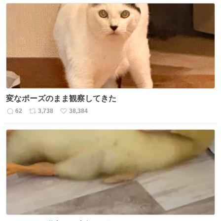
変なポーズのまま観察してきた
62
3,738
38,384
返
リ
い
信
ポ
い
数
ス
ね
ト
数
数