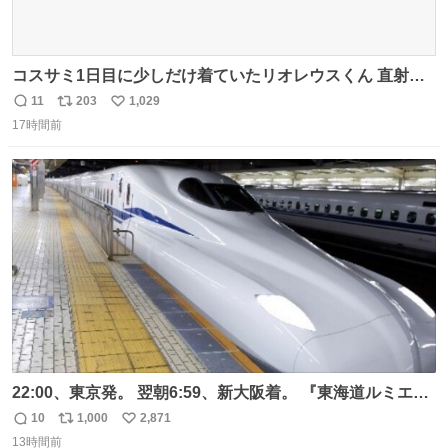
コスサミ1日目に少しだけ着ていたリオレウスくん 直射日
光下で暑すぎて疲労状態 火耐性15ではだめですね 適応珠
11
203
1,029
返
リ
い
Lv1と耐火珠Lv3装備しないと真夏の名古屋は過ごせぬよう
17時間前
信
ポ
い
です #コスサミ2026
数
ス
ね
ト
数
数
22:00、東京発。 翌朝6:59、新大阪着。 『東海道ルミエー
ルエクスプレス』が今夜、初運行！ 岐阜羽島駅で夜を越す
10
1,000
2,871
返
リ
い
東海道新幹線。寝台列車じゃないのに、朝まで新幹線とい
13時間前