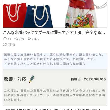
こんな水着バッグでプールに通ってたアナタ、完全なる同
世代（笑） #70年代 #80年代 #昭和レトロ
31
189
3,573
返
リ
い
10時間前
信
ポ
い
数
ス
ね
ト
数
数