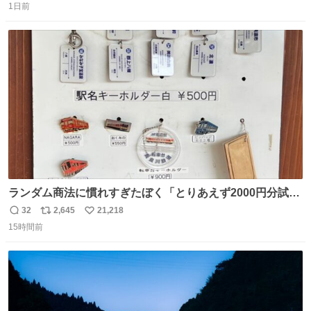
っこりしていただいたので撮影したものの、全然誰だか知
1日前
信
ポ
い
りませんでした。 マリサポらしいのでこれからは名前覚え
数
ス
ね
ます！！
ト
数
数
ランダム商法に慣れすぎたぼく「とりあえず2000円分試し
てみるか…」 駅員さん「どれが欲しいの？」 ぼく「えっ
32
2,645
21,218
返
リ
い
良いんですか？」 駅員さん「何が…？？」 やっぱランダム
15時間前
信
ポ
い
って悪い文化だ
数
ス
ね
わ！！！！！！！！！！！！！！！！！！！！
ト
数
数