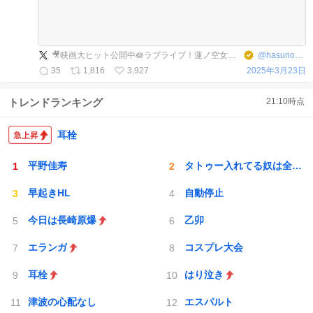
🎥映画大ヒット公開中🪷ラブライブ！蓮ノ空女学院スクールアイドルクラブ
@
hasunosora_SIC
35
1,816
3,927
2025年3月23日
トレンドランキング
21:10
時点
耳栓
平野佳寿
タトゥー入れてる奴は全員バカです
早起きHL
自動停止
今日は長崎原爆
乙卯
エランガ
コスプレ大会
耳栓
はり泣き
津波の心配なし
エスパルト