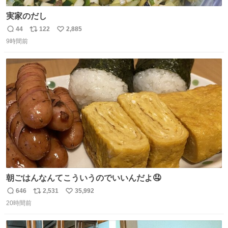
実家のだし
44
122
2,885
返
リ
い
9時間前
信
ポ
い
数
ス
ね
ト
数
数
朝ごはんなんてこういうのでいいんだよ🤤
646
2,531
35,992
返
リ
い
20時間前
信
ポ
い
数
ス
ね
ト
数