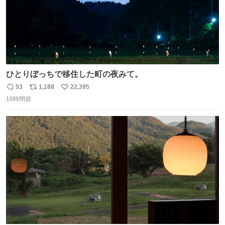
ひとりぼっちで移住した町の夜みて。
53
1,188
22,395
返
リ
い
16時間前
信
ポ
い
数
ス
ね
ト
数
数