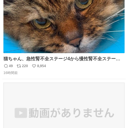
数
猫ちゃん、急性腎不全ステージ4から慢性腎不全ステージ2
になりました😭点滴も週一で大丈夫になった… このままだ
49
220
8,954
返
リ
い
と2、3日持たないって言われたのが嘘みたい…本当に嬉し
16時間前
信
ポ
い
い😭😭😭頑張ってくれてありがとう😭😭😭 嬉しくて帰り
数
ス
ね
道泣きながら歩いてたら向こうから来た人にすごい顔され
ト
数
数
た🫠