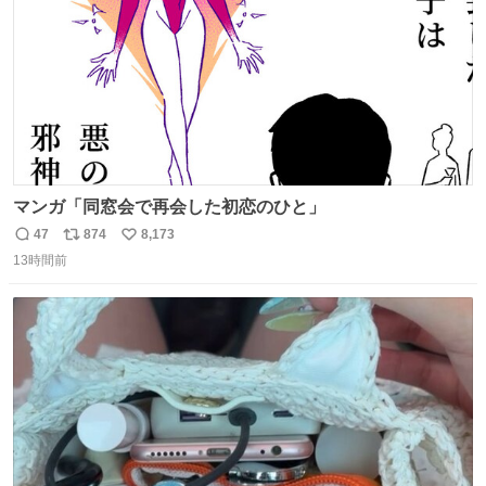
マンガ「同窓会で再会した初恋のひと」
47
874
8,173
返
リ
い
13時間前
信
ポ
い
数
ス
ね
ト
数
数