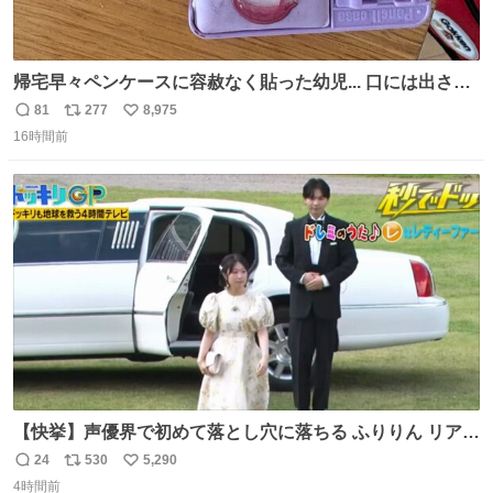
帰宅早々ペンケースに容赦なく貼った幼児... 口には出さぬ
が勿体無い精神で心がざわつく.....ッ
81
277
8,975
返
リ
い
16時間前
信
ポ
い
数
ス
ね
ト
数
数
【快挙】声優界で初めて落とし穴に落ちる ふりりん リアク
ションが最高過ぎる🤣 #ドッキリGP #降幡愛
24
530
5,290
返
リ
い
4時間前