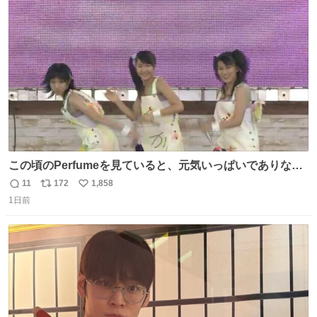
ト
数
数
この頃のPerfumeを見ていると、元気いっぱいでありなが
ら決して感情に任せすぎることなく、しっかりと制御され
11
172
1,858
返
リ
い
たダンスであることに新鮮に驚く。3人のあげた足の向き
1日前
信
ポ
い
や角度とか本当に細かな部分まできっちりと揃っていてそ
数
ス
ね
こから積み重ねてきた努力や練習量が見て取れる…
ト
数
数