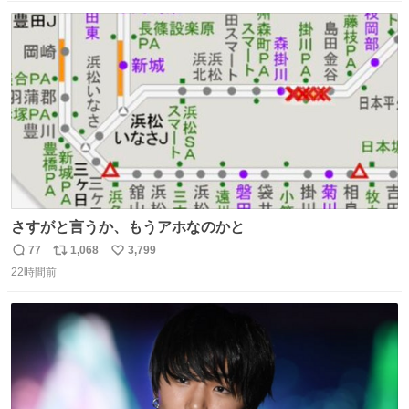
数
ス
ね
ト
数
数
さすがと言うか、もうアホなのかと
77
1,068
3,799
返
リ
い
22時間前
信
ポ
い
数
ス
ね
ト
数
数