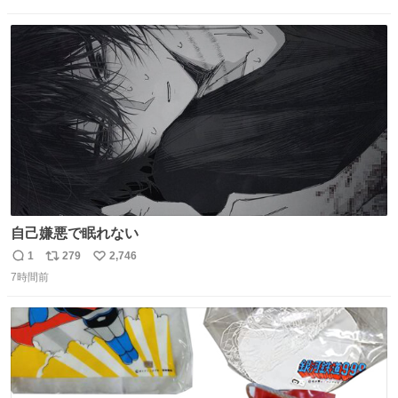
信
ポ
い
数
ス
ね
ト
数
数
自己嫌悪で眠れない
1
279
2,746
返
リ
い
7時間前
信
ポ
い
数
ス
ね
ト
数
数