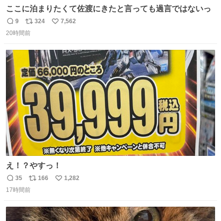
ここに泊まりたくて佐渡にきたと言っても過言ではないっ
9
324
7,562
返
リ
い
20時間前
信
ポ
い
数
ス
ね
ト
数
数
え！？やすっ！
35
166
1,282
返
リ
い
17時間前
信
ポ
い
数
ス
ね
ト
数