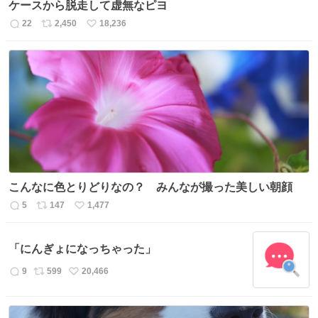
ケースから脱走して虚無なピヨ
22
2,450
18,236
返
リ
い
信
ポ
い
数
ス
ね
ト
数
数
こんなに色とりどりなの？ みんなが撮った美しい朝顔
5
147
1,477
返
リ
い
信
ポ
い
数
ス
ね
「にんぎょになっちゃった」
ト
数
数
9
599
20,466
返
リ
い
信
ポ
い
数
ス
ね