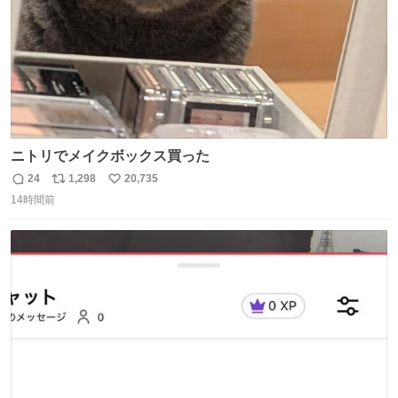
ニトリでメイクボックス買った
24
1,298
20,735
返
リ
い
14時間前
信
ポ
い
数
ス
ね
ト
数
数