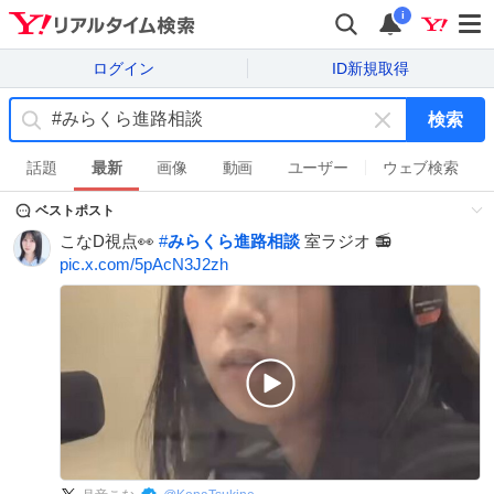
i
ログイン
ID新規取得
検索
キ
ー
話題
最新
画像
動画
ユーザー
ウェブ検索
ワ
ベストポスト
ー
ド
こなD視点👀
#
みらくら進路相談
室ラジオ 📻
を
pic.x.com/5pAcN3J2zh
消
す