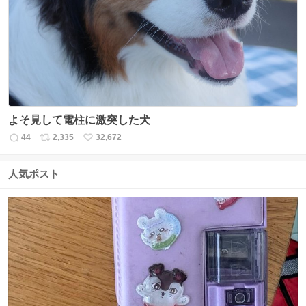
ト
数
数
よそ見して電柱に激突した犬
44
2,335
32,672
返
リ
い
信
ポ
い
数
ス
ね
人気ポスト
ト
数
数