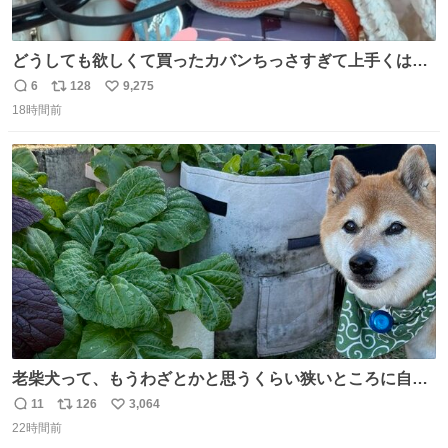
どうしても欲しくて買ったカバンちっさすぎて上手くはめ
ないと荷物入らん。女のカバンってなんでこんなちっさい
6
128
9,275
返
リ
い
の
18時間前
信
ポ
い
数
ス
ね
ト
数
数
老柴犬って、もうわざとかと思うくらい狭いところに自ら
はまりにいくじゃないですか？ 今朝ガーデニングしてる飼
11
126
3,064
返
リ
い
い主の間にはまってきて、最高に可愛かった♥️
22時間前
信
ポ
い