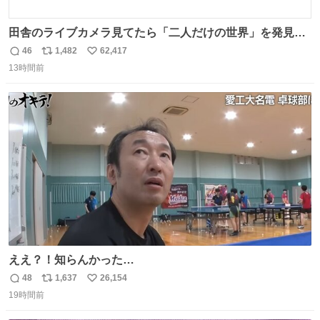
田舎のライブカメラ見てたら「二人だけの世界」を発見し
た
46
1,482
62,417
返
リ
い
13時間前
信
ポ
い
数
ス
ね
ト
数
数
ええ？！知らんかった…
48
1,637
26,154
返
リ
い
19時間前
信
ポ
い
数
ス
ね