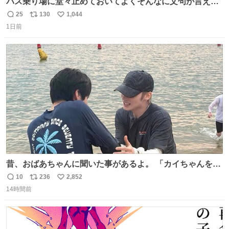
バス乗り場に堂々止めておいてよくそんなに文句が言える
ね 運転士は日本人やったのなら韓国人は関係ないし、なん
25
130
1,044
返
リ
い
なら68歳も関係ない…
1日前
信
ポ
い
数
ス
ね
ト
数
数
昔、おばあちゃんに聞いた事があるよ。 「カイちゃんをい
じめると、アイツが海から上がって来るぞ。」って。
10
236
2,852
返
リ
い
14時間前
信
ポ
い
数
ス
ね
ト
数
数