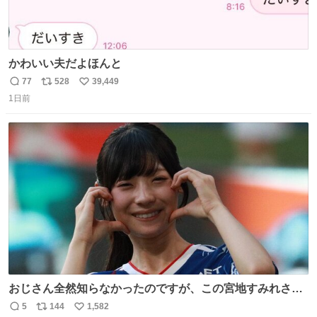
かわいい夫だよほんと
77
528
39,449
返
リ
い
1日前
信
ポ
い
数
ス
ね
ト
数
数
おじさん全然知らなかったのですが、この宮地すみれさん
（日向坂46）はマリサポだったのですね。 カメラ目線でに
5
144
1,582
返
リ
い