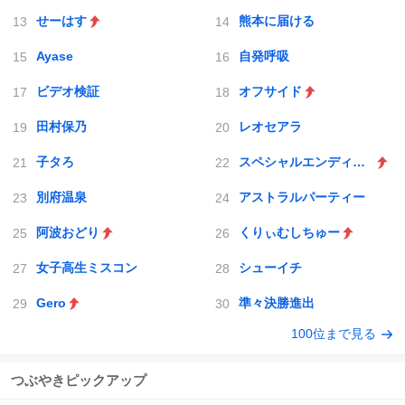
せーはす
熊本に届ける
Ayase
自発呼吸
ビデオ検証
オフサイド
田村保乃
レオセアラ
子タろ
スペシャルエンディング
別府温泉
アストラルパーティー
阿波おどり
くりぃむしちゅー
女子高生ミスコン
シューイチ
Gero
準々決勝進出
100位まで見る
つぶやきピックアップ