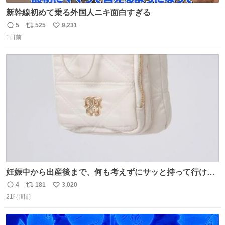
新幹線初めて乗る外国人ニキ面白すぎる
5
525
9,231
返
リ
い
1日前
信
ポ
い
数
ス
ね
ト
数
数
妊娠中から出産後まで、何も考えずにサッと持って行ける
ようなショルダーバッグが欲しいな〜と思っていたのだけ
4
181
3,020
返
リ
い
ど snidelでめちゃくちゃピッタリなものを見つけたので買
21時間前
信
ポ
い
った！✨ スマホと小物とペットボトルが入るの最高すぎる
数
ス
ね
🥹 しかもスマホ入れ独立してるしファスナーない！地味に
ト
数