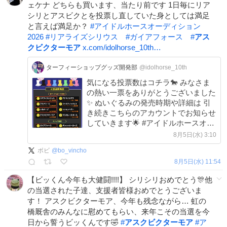
ェケナ どちらも買います、当たり前です 1日毎にリア
シリとアスビクとを投票し直していた身としては満足
と言えば満足か？
#
アイドルホースオーディション
2026
#
リアライズシリウス
#
ガイアフォース
#
アス
クビクターモア
x.com/idolhorse_10th…
ターフィーショップグッズ開発部
@idolhorse_10th
気になる投票数はコチラ🐎 みなさま
の熱い一票をありがとうございました
✨ ぬいぐるみの発売時期や詳細は 引
き続きこちらのアカウントでお知らせ
していきます🌟 #アイドルホースオー
ディション2026
8月5日(水) 3:10
ボビ
@
bo_vincho
8月5日(水) 11:54
【ビッくん今年も大健闘!!!!】 シリシリおめでとう🎊他
の当選された子達、支援者皆様おめでとうございま
す！ アスクビクターモア、今年も残念ながら… 虹の
橋厩舎のみんなに慰めてもらい、来年こその当選を今
日から誓うビッくんです🤣
#
アスクビクターモア
#
ア