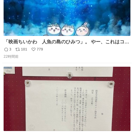
「映画ちいかわ 人魚の島のひみつ」。 やー、これはコワ
イ、コワイ、映画でした。 可愛い夏休みのアニメで、「七
3
101
779
返
リ
い
人の侍」なのかと観ていたら… 相容れぬ者同士の対立と相
22時間前
信
ポ
い
克。 傍観者の罪… 罪から逃れることのできない恐怖… 復
数
ス
ね
讐の妄執… 娯楽映画、ファミリー映画と思ったら、大やけ
ト
数
数
どします。