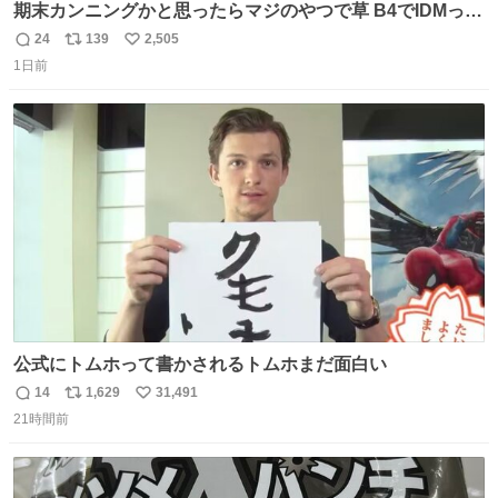
期末カンニングかと思ったらマジのやつで草 B4でIDMって
ことはおそらく就職だし、内定取り消し？ それと夏休み期
24
139
2,505
返
リ
い
間の停学って無意味じゃね？
1日前
信
ポ
い
数
ス
ね
ト
数
数
公式にトムホって書かされるトムホまだ面白い
14
1,629
31,491
返
リ
い
21時間前
信
ポ
い
数
ス
ね
ト
数
数