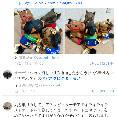
イドルホース
pic.x.com/KZWQkvOZb0
富室 雄介
@
yusuketomimuro
1
6
61
8月5日(水) 11:44
オーディション悔しい 1位通過したから余裕で3着以内
だと思ってた😢
#
アスクビクターモア
競馬大好き雪
@
Kuwasu_yuki
8月5日(水) 10:23
気を取り直して、アスクビクターモアのキラキライラ
ストカードを印刷してきました✨ カードコネクト、初
めてやったので手順がなかなか分からず、苦戦しまし