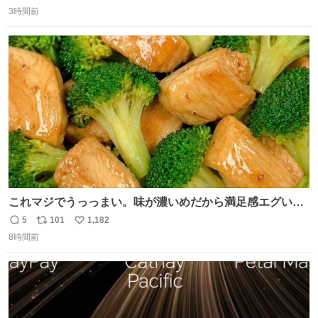
返
リ
い
3時間前
信
ポ
い
数
ス
ね
ト
数
数
これマジでうっっまい。味が濃いめだから満足感エグいし
1週間で3キロ痩せた😭
5
101
1,182
返
リ
い
8時間前
信
ポ
い
数
ス
ね
ト
数
数