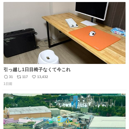
数
ス
ね
ト
数
数
引っ越し1日目椅子なくて今これ
31
117
13,432
返
リ
い
1日前
信
ポ
い
数
ス
ね
ト
数
数