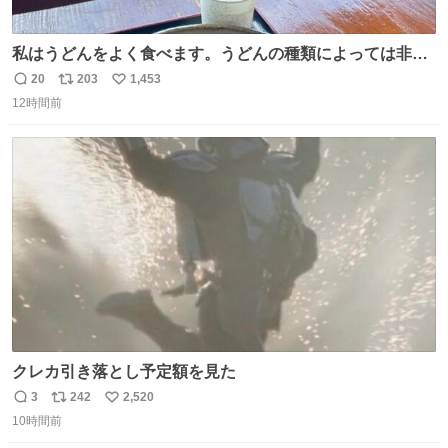
私はうどんをよく食べます。うどんの種類によっては非常
食にもなります。生うどんは消費期限が短く、冷凍うどん
20
203
1,453
返
リ
い
は長持ちする代わりに停電に弱いので、乾麺タイプのうど
12時間前
信
ポ
い
んなら水分が少なく長期保存するのにおすすめです。アル
数
ス
ね
ファ化米や缶詰など、色々な非常食がありますが、うどん
ト
数
数
もいかがでしょうか？
クレカ引き落とし予定額を見た
3
242
2,520
返
リ
い
10時間前
信
ポ
い