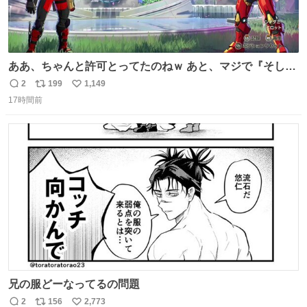
ああ、ちゃんと許可とってたのねｗ あと、マジで『そして
時は動き出す』って言ってて草オブ草
2
199
1,149
返
リ
い
17時間前
信
ポ
い
数
ス
ね
ト
数
数
兄の服どーなってるの問題
2
156
2,773