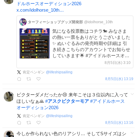
ドルホースオーディション2026
x.com/idolhorse_10th…
ターフィーショップグッズ開発部
@idolhorse_10th
気になる投票数はコチラ🐎 みなさま
の熱い一票をありがとうございました
✨ ぬいぐるみの発売時期や詳細は 引
き続きこちらのアカウントでお知らせ
していきます🌟 #アイドルホースオー
ディション2026
8月5日(水) 3:10
肯定ペンギン
@
lifeshipsailing
8月5日(水) 13:19
ビクターダメだったか😢 来年こそは３位以内に入って
ほしいなぁ🙏
#
アスクビクターモア
#
アイドルホース
オーディション2026
肯定ペンギン
@
lifeshipsailing
8月5日(水) 13:16
今しか作られない色のリアシリ… そしてSサイズはシ