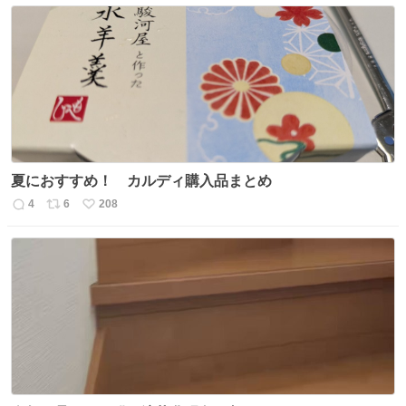
夏におすすめ！ カルディ購入品まとめ
4
6
208
返
リ
い
信
ポ
い
数
ス
ね
ト
数
数