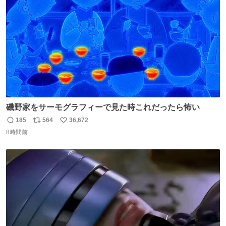
数
嬉しいやつ！！！
磯野家をサーモグラフィーで見た時これだったら怖い
185
564
36,672
返
リ
い
8時間前
信
ポ
い
数
ス
ね
ト
数
数