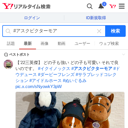
i
ログイン
ID新規取得
検索
キ
ー
話題
最新
画像
動画
ユーザー
ウェブ検索
ワ
ベストポスト
ー
ド
【'22三英傑】 どの子も強い どの子も可愛い それで良
を
いのです。
#
イクイノックス
#
アスクビクターモア
#
ド
消
ウデュース
#
ダービーフレンズ
#
サラブレッドコレク
す
ション
#
アイドルホース
#
ぬいぐるみ
pic.x.com/sNyowkY3pW