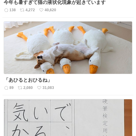
今年も暑すぎて猫の液状化現象が起きています
138
4,272
40,620
返
リ
い
信
ポ
い
数
ス
ね
ト
数
数
「あひるとおひるね」
89
2,080
31,083
返
リ
い
信
ポ
い
数
ス
ね
ト
数
数