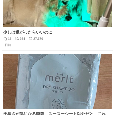
少しは嫌がったらいいのに
16
934
27,170
返
リ
い
1日前
信
ポ
い
数
ス
ね
ト
数
数
汗臭さが気になる季節、スースーシート以外だと、これが