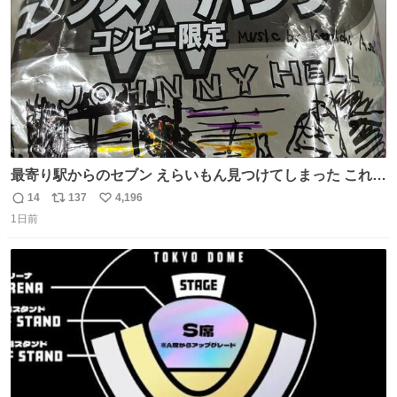
最寄り駅からのセブン えらいもん見つけてしまった これ売
ってくれへんかな… #浅井健一 #ポテチ #ロックの名盤
14
137
4,196
返
リ
い
1日前
信
ポ
い
数
ス
ね
ト
数
数