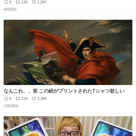
5
126
1,287
返
リ
い
6時間前
信
ポ
い
数
ス
ね
ト
数
数
なんこれ、、笑 この絵がプリントされたTシャツ欲しい
6
218
2,394
返
リ
い
23時間前
信
ポ
い
数
ス
ね
ト
数
数