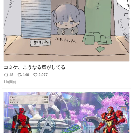
コミケ、こうなる気がしてる
18
146
2,077
返
リ
い
1時間前
信
ポ
い
数
ス
ね
ト
数
数