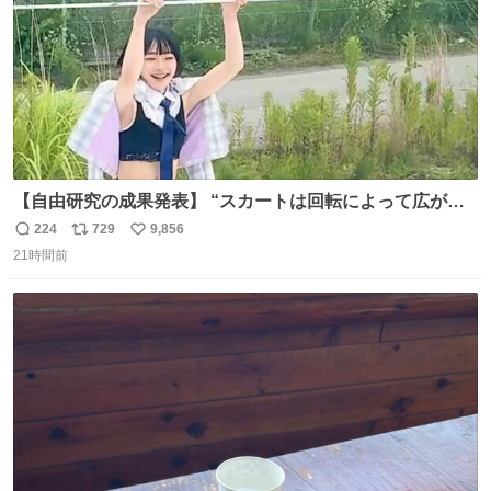
【自由研究の成果発表】 “スカートは回転によって広がる
が、岡澤恋によって270°までなら広がらずに回転が可能な
224
729
9,856
返
リ
い
ことが証明された！”
21時間前
信
ポ
い
数
ス
ね
ト
数
数