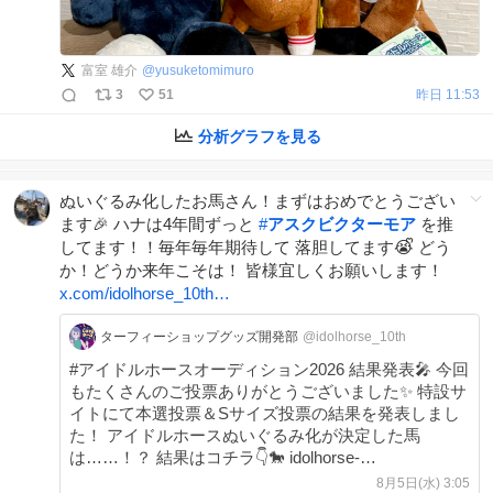
富室 雄介
@
yusuketomimuro
3
51
昨日 11:53
分析グラフを見る
ぬいぐるみ化したお馬さん！まずはおめでとうござい
ます🎉 ハナは4年間ずっと
#
アスクビクターモア
を推
してます！！毎年毎年期待して 落胆してます😭ᩚ どう
か！どうか来年こそは！ 皆様宜しくお願いします！
x.com/idolhorse_10th…
ターフィーショップグッズ開発部
@idolhorse_10th
#アイドルホースオーディション2026 結果発表🎤 今回
もたくさんのご投票ありがとうございました✨ 特設サ
イトにて本選投票＆Sサイズ投票の結果を発表しまし
た！ アイドルホースぬいぐるみ化が決定した馬
は……！？ 結果はコチラ👇🐎 idolhorse-
audition2026.com
8月5日(水) 3:05