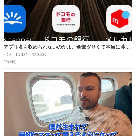
アプリ名も収められないのかよ。全部ダサくて本当に凄
い。 https://t.co/LemyLGyVkR
9
384
3,532
返
リ
い
9時間前
信
ポ
い
数
ス
ね
ト
数
数