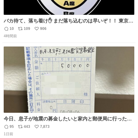
バカ待て、落ち着け✋ まだ落ち込むのは早いぞ！！ 東京ド
ームの最大キャパ5.5万人に対して席数の配分はだいたい S
10
109
906
返
リ
い
席（アリーナ）：約1.4万人 A席（1階スタンド）：約2.5万
4時間前
信
ポ
い
人 B席（2階スタンド）：約1.5万人 一番席数が多いA席は
数
ス
ね
一次だけで全枠出し切るわけないし、二次からは全体の3
ト
数
数
割を占める
今日、息子が地震の募金したいと家内と郵便局に行ったみ
たいです。おもちゃとか買う選択肢もあったと思うけど、
95
443
7,873
返
リ
い
自分で貯めてた2万円を役に立てて欲しい、みんなも元気
1日前
信
ポ
い