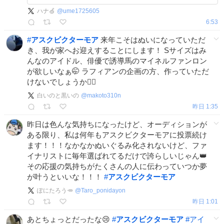
ハナ🍏
@
ume1725605
6:53
#
アスクビクターモア
来年こそはぬいになっていただ
き、我が家へお迎えすることにします！ Sサイズはみ
んなのアイドル、俳優で誘導馬のマイネルファンロン
が欲しいなぁ🤭 ラフィアンの企画の方、作っていただ
けないでしょうか🙇‍♀️
白いのと黒いの
@
makoto310n
昨日 1:35
昨日は色んな気持ちになったけど、オーディションが
ある限り、私は何年もアスクビクターモアに投票続け
ます！！！なかなかぬいぐるみ化されないけど、ファ
イナリストに毎年選ばれてるだけで誇らしいじゃん👑
その応援の気持ちがたくさんの人に伝わっていつか夢
が叶うといいな！！！
#
アスクビクターモア
ぽにたろう🥕
@
Taro_ponidayon
昨日 1:01
あとちょっとだったな😢
#
アスクビクターモア
#
アイ