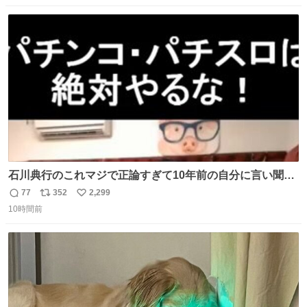
になって欲しいと。家内も一緒に募金したので、自分も何
数
ス
ね
かできたらなぁと思いました。
ト
数
数
石川典行のこれマジで正論すぎて10年前の自分に言い聞か
せたい
77
352
2,299
返
リ
い
10時間前
信
ポ
い
数
ス
ね
ト
数
数