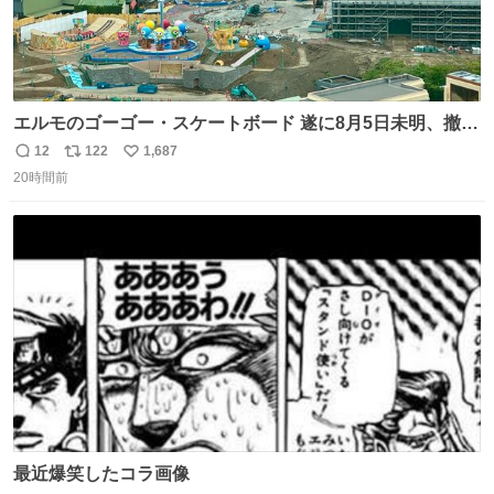
エルモのゴーゴー・スケートボード 遂に8月5日未明、撤
去… ←4日朝 5日朝→ #USJファン #ワンダーランド
12
122
1,687
返
リ
い
20時間前
信
ポ
い
数
ス
ね
ト
数
数
最近爆笑したコラ画像