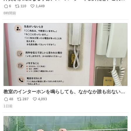
とにかくスッキリする。2年くらい前に #生活は踊る で紹
6
110
1,449
返
リ
い
介したやつ。おじさんにもおばさんにもオススメだ。ドラ
8時間前
信
ポ
い
ストに売ってるぞ。ドライシャンプーって書いてあるけど
数
ス
ね
汗拭きシートみたいなもの。耳裏襟足首筋がんがん拭いて
ト
数
数
汗臭不安を解消。
教室のインターホンを鳴らしても、なかなか誰も出ないこ
とがあります…。 もしかすると「電話の出方」に困ってい
48
287
4,093
返
リ
い
るのかもしれません。 そこで「何を話せばいいか」が見え
1日前
信
ポ
い
る手引きを用意して、安心して電話に出られるようにしま
数
ス
ね
す。 インターホンの応対も大切なコミュニケーションの学
ト
数
数
びです。