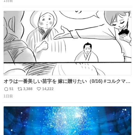
任天堂が令和8年熊本地震の被災者支援として、災害救助
1日前
信
ポ
い
法適用地域からの同社製品の修理について、27年2月1日ま
数
ス
ね
で無償で対応すると発表した。「Switch 2」や「Switch」
ト
数
数
「Joy-Con」などが対象。
オラは一番美しい苗字を 嫁に贈りたい（0/16) #コルクマン
ガ専科
51
3,388
14,222
返
リ
い
1日前
信
ポ
い
数
ス
ね
ト
数
数