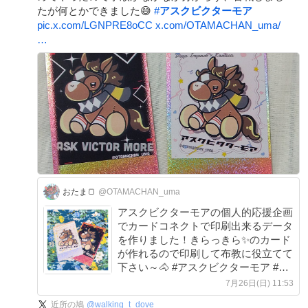
たが何とかできました😅
#
アスクビクターモア
pic.x.com/LGNPRE8oCC
x.com/OTAMACHAN_uma/
…
おたま🍞
@OTAMACHAN_uma
アスクビクターモアの個人的応援企画
でカードコネクトで印刷出来るデータ
を作りました！きらっきら✨のカード
が作れるので印刷して布教に役立てて
下さい～🐴 #アスクビクターモア #ア
イドルホースオーディション2026
7月26日(日) 11:53
近所の鳩
@
walking_t_dove