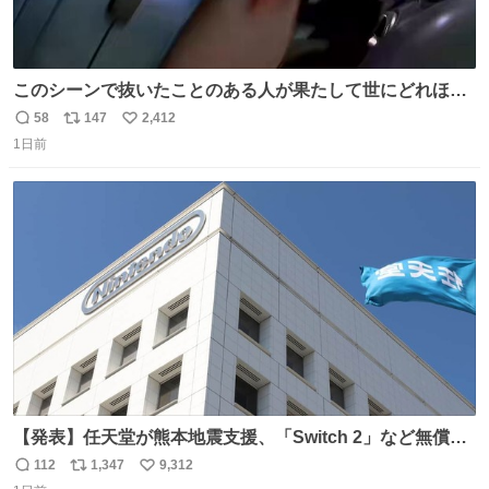
このシーンで抜いたことのある人が果たして世にどれほど
いることか このアカウントに辿り着いた皆さんとは、ロボ
58
147
2,412
返
リ
い
コップ2についてこれからもぜひ語り合っていきたい
1日前
信
ポ
い
数
ス
ね
ト
数
数
【発表】任天堂が熊本地震支援、「Switch 2」など無償修
理へ 保証切れでも対象 news.livedoor.com/article/detail…
112
1,347
9,312
返
リ
い