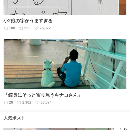
小2娘の字がうますぎる
188
995
76,972
返
リ
い
信
ポ
い
数
ス
ね
ト
数
数
「館長にそっと寄り添うキナコさん」
28
2,362
33,574
返
リ
い
信
ポ
い
数
ス
ね
人気ポスト
ト
数
数