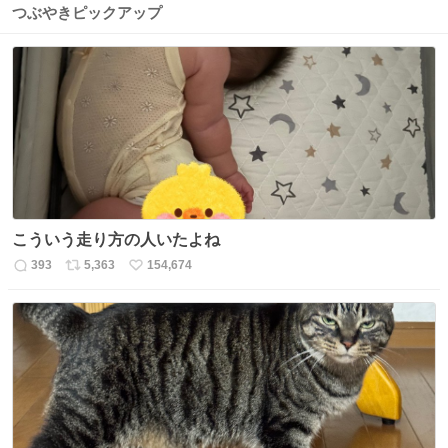
つぶやきピックアップ
こういう走り方の人いたよね
393
5,363
154,674
返
リ
い
信
ポ
い
数
ス
ね
ト
数
数