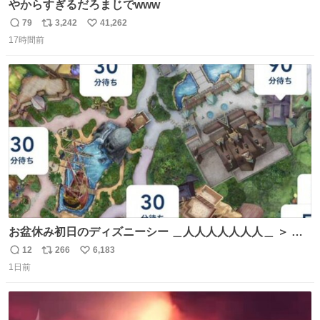
やからすぎるだろまじでwww
79
3,242
41,262
返
リ
い
17時間前
信
ポ
い
数
ス
ね
ト
数
数
お盆休み初日のディズニーシー ＿人人人人人人人＿ ＞ 空
い て る！＜ ￣^Y^Y^Y^Y^ Y￣
12
266
6,183
返
リ
い
1日前
信
ポ
い
数
ス
ね
ト
数
数