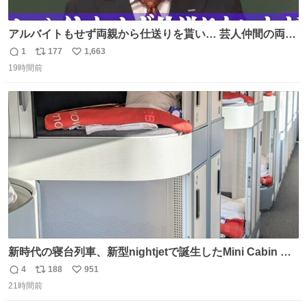
アルバイトもせず両親から仕送りを貰い… 芸人仲間の両親
のスネまでかじる!? ドンデコルテ銀次⚡️ 無料見逃し配信は
1
177
1,663
返
リ
い
こちらから ▶︎abema.go.link/gBLVb ◤しくじり先生
19時間前
信
ポ
い
ABEMAにて毎週最新話無料配信中◢ @10000nabe
数
ス
ね
@akmllube0617
ト
数
数
新時代の寝台列車、新型nightjetで誕生したMini Cabin ま
さに走るカプセルホテルといった感じで、一人旅で利用す
4
188
951
返
リ
い
るのにはちょうどいい設備。 他の人も言ってましたが、サ
21時間前
信
ポ
い
ンライズの後継に欲しい…
数
ス
ね