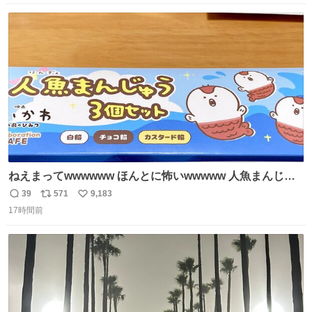
カレサークルに突撃して所属するという奇行で事なきを得
数
ス
ね
た。 高偏差値に行けないならせめてそれくらいした方が予
ト
数
数
後がいいです。 https://t.co/9nMHIrETkw
ねえまってwwwwww ほんとに怖いwwwww 人魚まんじゅ
う買ってきたから私も永遠のいのちを…ぐへへ…と思いな
39
571
9,183
返
リ
い
がら1つ食べたら 奥歯欠けたんだけど！！！！？？？ しか
17時間前
信
ポ
い
もガッツリ😭 まんじゅうだよ？？？？？？ ガリッて言っ
数
ス
ね
たから何？と思って口から出したら自分の歯wwwwww セ
ト
数
数
イレーンの呪いじゃん😭