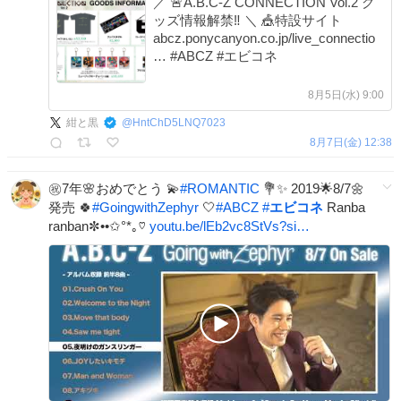
／ 🚨A.B.C-Z CONNECTION Vol.2 グ
ッズ情報解禁‼️ ＼ 🎪特設サイト
abcz.ponycanyon.co.jp/live_connectio
… #ABCZ #エビコネ
8月5日(水) 9:00
紺と黒
@
HntChD5LNQ7023
8月7日(金) 12:38
㊗️7年🌸おめでとう 💫
#
ROMANTIC
💐✨️ 2019🌟8/7🌼
発売 🍀
#
GoingwithZephyr
🤍
#
ABCZ
#
エビコネ
Ranba
ranban✼••✩°*｡♡
youtu.be/lEb2vc8StVs?si…