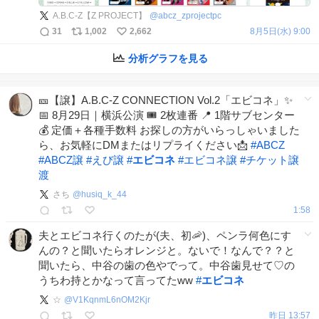
A.B.C-Z【Z PROJECT】
@
abcz_zprojectpc
31
1,002
2,662
8月5日(水) 9:00
分析グラフを見る
🎫【譲】A.B.C-Z CONNECTION Vol.2「エビコネ」✨
📅 8月29日｜横浜公演 🎟️ 2枚連番 📍 1階サブセンター
💰 定価＋各種手数料 お探しの方がいらっしゃいました
ら、お気軽にDMまたはリプライください📩
#
ABCZ
#
ABCZ譲
#
えび譲
#
エビコネ
#
エビコネ譲
#
チケット譲
渡
さち
@
husiq_k_44
1:58
夫とエビコネ行くのたが(夫、初🦐)、ペンラ何色にす
んの？と聞いたらオレンジと。ないで！なんで？？と
聞いたら、中谷の歯の色やでって。中谷歯見せて♡の
うちわ持とかなって言ってたww
#
エビコネ
☆
@
V1KqnmL6nOM2Kjr
昨日 13:57