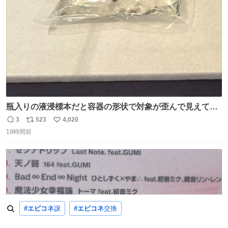
数
りました 続く↓
瓶入りの液浸標本だと容器の形状で対象が歪んで見えてし
まうことから、なるべく歪みがない状態で観察しやすいよ
3
523
4,020
返
リ
い
うにこのような形で保存していると前に科博の先生から教
19時間前
信
ポ
い
えてもらった #国立科学博物館
数
ス
ね
ト
数
数
#エビコネ
譲
#エビコネ
交換