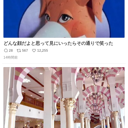
どんな顔だよと思って見にいったらその通りで笑った
28
567
12,255
返
リ
い
14時間前
信
ポ
い
数
ス
ね
ト
数
数