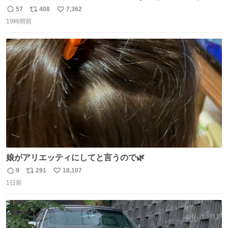
辞退すれば良いのに白々しい
57
408
7,362
返
リ
い
19時間前
信
ポ
い
数
ス
ね
ト
数
数
娘がアリエッティにしてと言うので🌿
9
291
18,107
返
リ
い
1日前
信
ポ
い
数
ス
ね
ト
数
数