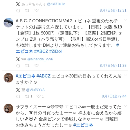
あっ🌻ちゃんぅ
@
aki31u1o
8月7日(金) 12:31
A.B.C-Z CONNECTION Vol.2 エビコネ 重複のためチ
ケットのお譲り先を探しています。 【日程】大阪 8/19
【金額】1枚 9000円 （定価以下） 【座席】2階EN列セ
ンブロ 2連（バラ売り可） 【取引】郵送or当日手渡し
も検討します DMよりご連絡お待ちしております。
#
エビコネ
#
ABCZ
#
ZiDol
wa
@
ainanda_vvv6
8月7日(金) 11:38
#
エビコネ
#
ABCZ
エビコネ30日の日あってくれる人居
ますか？☺
望
@
ViufNYxA
1
1
8月7日(金) 9:44
サブライズーー☺🩷🩷🩷 エビコネ🎫一般まだ売ってた
から、30日の日買ったよーー☺ 祥太君に会えるから嬉
しい🎵😍🎵 全身ピンクで参戦しなきゃーー☺ 日曜日
お休みちょうどだったしー☺
#
エビコネ