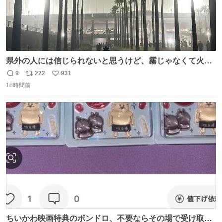
県外の人には信じられないと思うけど、霧じゃなくて火山
灰です🌋 #桜島
9
222
931
返
リ
い
18時間前
信
ポ
い
数
ス
ね
ト
数
数
ちいかわ映画特典のボンドロ、不要ならその場で受け取り