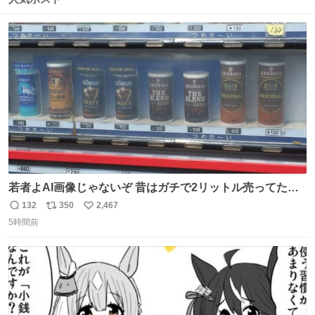
ト
数
数
若者よAI画像じゃないぞ 昔はガチで2リットル売ってたん
やでw
132
350
2,467
返
リ
い
5時間前
信
ポ
い
数
ス
ね
ト
数
数