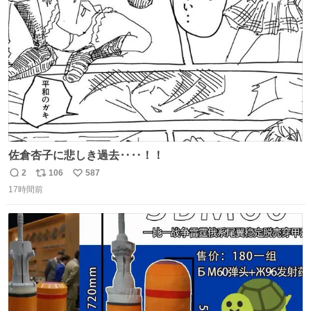
ト
数
数
佐倉杏子に悲しき過去‥‥！！
2
106
587
返
リ
い
17時間前
信
ポ
い
数
ス
ね
ト
数
数