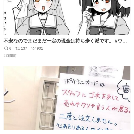
不安なのでまだまだ一定の現金は持ち歩く派です。 #ウマ
娘
6
137
931
返
リ
い
2時間前
信
ポ
い
数
ス
ね
ト
数
数