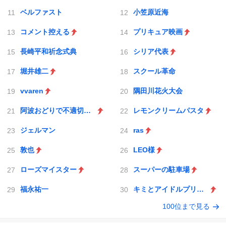
ベルファスト
小笠原近海
コメント控える
プリキュア映画
長崎平和祈念式典
シリア代表
堀井雄二
スクール革命
vvaren
隅田川花火大会
阿波おどりで不適切な動画
レモンクリームパスタ
ジェルマン
ras
敦也
LEO様
ローズマイスター
スーパーの駐車場
福永祐一
キミとアイドルプリキュア♪
100位まで見る