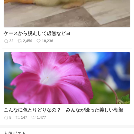
ケースから脱走して虚無なピヨ
22
2,450
18,236
返
リ
い
信
ポ
い
数
ス
ね
ト
数
数
こんなに色とりどりなの？ みんなが撮った美しい朝顔
5
147
1,477
返
リ
い
信
ポ
い
数
ス
ね
人気ポスト