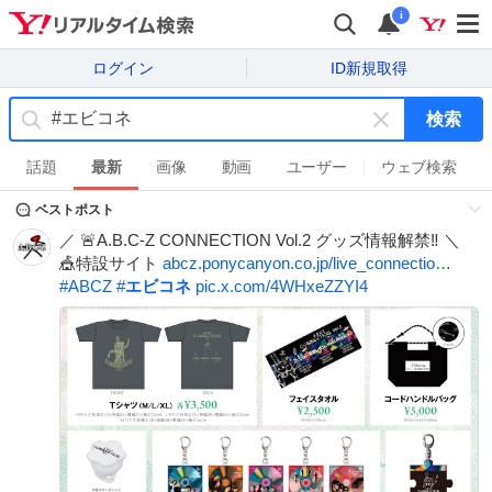
i
ログイン
ID新規取得
検索
キ
ー
話題
最新
画像
動画
ユーザー
ウェブ検索
ワ
ベストポスト
ー
ド
／ 🚨A.B.C-Z CONNECTION Vol.2 グッズ情報解禁‼️ ＼
を
🎪特設サイト
abcz.ponycanyon.co.jp/live_connectio…
消
#
ABCZ
#
エビコネ
pic.x.com/4WHxeZZYI4
す