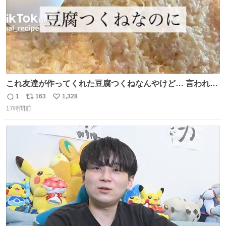
これ友達が作ってくれた豆腐つくねなんやけど… 言われる
まで豆腐って気づかなかった🤣✨ふわふわで食べ応えある
1
163
1,328
返
リ
い
し普通につくねより好きかもしれん🥹🤍 ダイエット中でも
17時間前
信
ポ
い
罪悪感なく食べられるの最高👇
数
ス
ね
ト
数
数