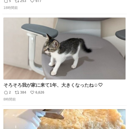
でコレクションケースを置くだけのツルセコ改造 扉が手前
5
253
977
返
リ
い
に開き天井の温度もしっかり上がるのでかなり使いやすく
18時間前
信
ポ
い
なりました😎
数
ス
ね
ト
数
数
そろそろ我が家に来て1年、大きくなったね☺️🤍
2
384
6,626
返
リ
い
8時間前
信
ポ
い
数
ス
ね
ト
数
数