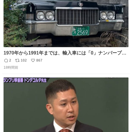
1970年から1991年までは、輸入車には「0」ナンバープレ
ートが使用されていました。 その後、この制度は廃止さ
2
102
867
返
リ
い
れ、すべての「0」ナンバープレートは抹消・無効化され
18時間前
信
ポ
い
ました。 ところが最近、その「0」ナンバープレートを装
数
ス
ね
着した車両が発見されました。 今でも残っていること自体
ト
数
数
が奇跡です……。