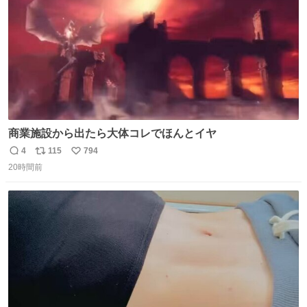
商業施設から出たら大体コレでほんとイヤ
4
115
794
返
リ
い
20時間前
信
ポ
い
数
ス
ね
ト
数
数