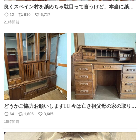
良くスペイン村を舐めちゃ駄目って言うけど、本当に舐め
ちゃ行けないのはスペィン村ホテル🏛🏨 だってロビーから
12
910
6,717
返
リ
い
中庭抜けるだけでこの有様🤩 ディズニーホテル泊まってる
21時間前
信
ポ
い
場所じゃない。 5年振りの志摩スペイン村パルケエスパー
数
ス
ね
ニャは益々素晴らしい場所になってる
ト
数
数
どうかご協力お願いします🙇‍♂️ 今は亡き祖父母の家の取り壊
しが決まり、どうしても処分して欲しくない食器棚と机の
64
1,806
3,665
返
リ
い
引き取り手を探しております この2つは私の祖母が当初一
18時間前
信
ポ
い
目惚れで購入したもので、祖母はc型肝炎で58歳という若
数
ス
ね
さで亡くなりましたが、この家具達をとても大切にしてお
ト
数