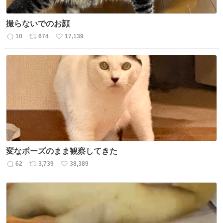
撮らないでのお顔
10
674
17,139
返
リ
い
信
ポ
い
数
ス
ね
ト
数
数
変なポーズのまま観察してきた
62
3,739
38,389
返
リ
い
信
ポ
い
数
ス
ね
ト
数
数