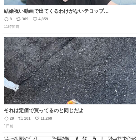
結婚祝い動画で出てくるわけがないテロップ
youtu.be/4pJ7U22AYtw
8
369
4,859
返
リ
い
11時間前
信
ポ
い
数
ス
ね
ト
数
数
それは定価で買ってるのと同じだよ
29
101
11,269
返
リ
い
1日前
信
ポ
い
数
ス
ね