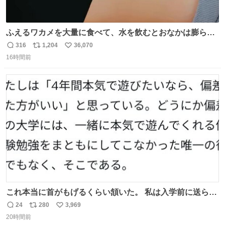
ふえるワカメを大量に食べて、水を飲むとおなかは膨ら
む・・・・！？ ⚠️よい子は絶対マネしないでね⚠️ #夏休み
316
1,204
36,070
返
リ
い
の自由研究
16時間前
信
ポ
い
数
ス
ね
ト
数
数
これ本当に首がもげるくらい頷いた。 私は入学前に送られ
てきた、大学のサークル紹介冊子を見た時点で終わりを感
24
280
3,969
返
リ
い
じたので、女子大でもないくせに偏差値の高い大学のイン
20時間前
信
ポ
い