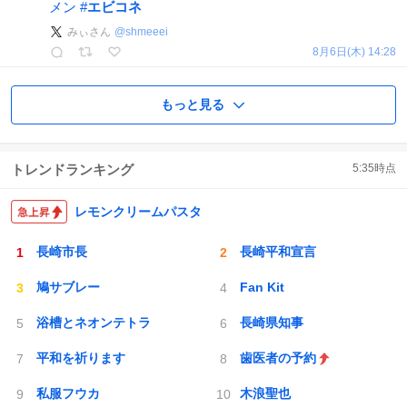
メン
#
エビコネ
みぃさん
@
shmeeei
8月6日(木) 14:28
もっと見る
トレンドランキング
5:35
時点
レモンクリームパスタ
長崎市長
長崎平和宣言
鳩サブレー
Fan Kit
浴槽とネオンテトラ
長崎県知事
平和を祈ります
歯医者の予約
私服フウカ
木浪聖也