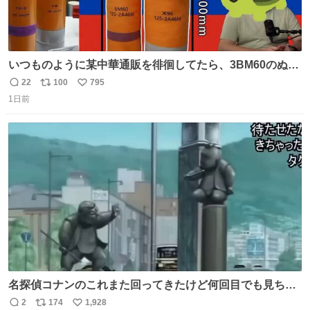
いつものように某中華通販を徘徊してたら、3BM60のぬい
ぐるみを発見してしまった…。
22
100
795
返
リ
い
1日前
信
ポ
い
数
ス
ね
ト
数
数
名探偵コナンのこれまた回ってきたけど何回目でも見ちゃ
う魔力あるのよな
2
174
1,928
返
リ
い