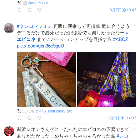
望
@
ViufNYxA
8月7日(金) 9:43
#
クレロマフォン
再販に便乗して再掲😄 間に合うよう
デコるだけで必死だった記憶🥲でも楽しかったなー
#
エビコネ
までにバージョンアップを目指す💪
#
ABCZ
pic.x.com/gbn36e9guU
よっち
@
445_HotHoneyRag
8月6日(木) 14:37
新浜レオンさんゲストだったのエビコネの予習できて
ありがたかったしめちゃくちゃおもろかった🙏
#
レコ