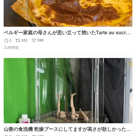
ベルギー家庭の母さんが思い立って焼いたTarte au sucre
は「砂糖のケーキ」。パイ生地に砂糖をたっぷり振りか
1
101
590
返
リ
い
け、クリームと卵の液を注いで焼くだけ。溶けた砂糖はね
21時間前
信
ポ
い
っとり甘い層になり、懐かしい味。「フランス北部とベル
数
ス
ね
ギーのだよ」というこれ、素朴な焼菓子に見えてナポレオ
ト
数
数
ン戦争の歴史があった。
山善の食洗機 乾燥ブースにしてますが高さが欲しかったの