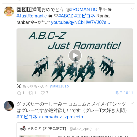
2️⃣0️⃣9️⃣満開おめでとう ㊗️
#
ROMANTIC
💐✨️ 💫
#
JustRomantic
🐖 🤍
#
ABCZ
#
エビコネ
Ranba
ranban✼••✩°*｡♡
youtu.be/qyNCbHW7VJ0?si…
あっ🌻ちゃんぅ
@
aki31u1o
1
1
7
昨日 10:11
グッズたーのーしーみー コムコムとメイメイTシャツ
はグレーですか絶対欲しいです（グレーT大好き人間）
#
エビコネ
x.com/abcz_zprojectp…
A.B.C-Z【Z PROJECT】
@abcz_zprojectpc