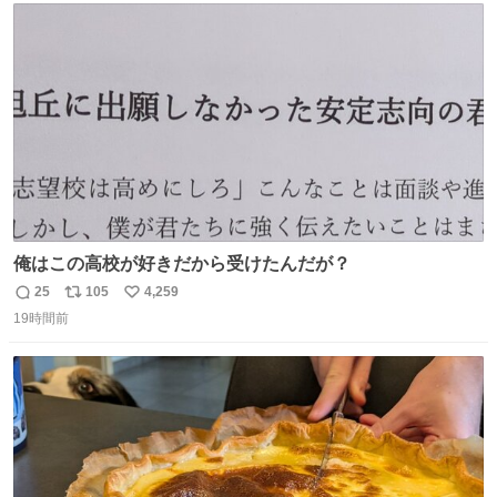
ト
数
数
俺はこの高校が好きだから受けたんだが？
25
105
4,259
返
リ
い
19時間前
信
ポ
い
数
ス
ね
ト
数
数