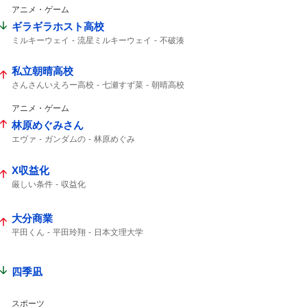
アニメ・ゲーム
ギラギラホスト高校
ミルキーウェイ
流星ミルキーウェイ
不破湊
私立朝晴高校
さんさんいえろー高校
七瀬すず菜
朝晴高校
すず菜
朝晴
第3試合
さんさん
アニメ・ゲーム
林原めぐみさん
エヴァ
ガンダムの
林原めぐみ
X収益化
厳しい条件
収益化
大分商業
平田くん
平田玲翔
日本文理大学
大分商 平田
151キロ
ピッチャー
150キロ
150km
四季凪
スポーツ