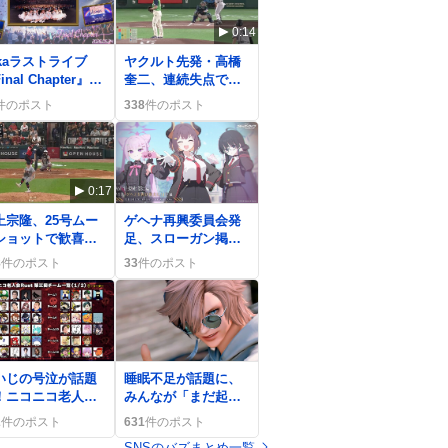
0:14
kkaラストライブ
ヤクルト先発・高橋
inal Chapter』全
奎二、連続失点で交
公開、ファンは
代続出 リリーフ転
件のポスト
338
件のポスト
神ライブだ」や
向議論も沸騰
涙なしでは観れな
」と熱狂
0:17
0
上宗隆、25号ムー
ゲヘナ再興委員会発
ショットで歓喜の
足、スローガン掲げ
 ホワイトソック
新メインストーリー
8
件のポスト
33
件のポスト
戦で記録更新
が期待沸騰
0
いじの号泣が話題
睡眠不足が話題に、
！ニコニコ老人会
みんなが「まだ起き
USTで感情が高ま
てる人おる？」と嘆
2
件のポスト
631
件のポスト
、視聴者が喜びの
く夜更かし模様
SNSのバズまとめ一覧