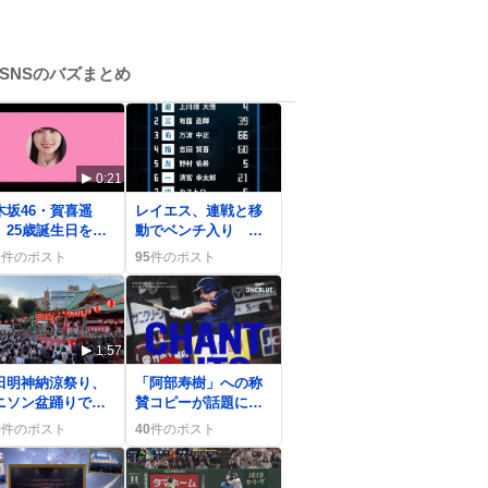
SNSのバズまとめ
0:21
0
木坂46・賀喜遥
レイエス、連戦と移
、25歳誕生日をバ
動でベンチ入り フ
スデーライブと生
ァイターズの大胆采
0
件のポスト
95
件のポスト
祭で祝福
配にファン歓喜
1:57
0
田明神納涼祭り、
「阿部寿樹」への称
ニソン盆踊りで熱
賛コピーが話題に
！青山なぎさやう
「あとひとり、だが
9
件のポスト
40
件のポスト
だがーが大盛り上
阿部寿樹」が「かっ
こよすぎる」と絶賛