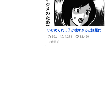
いじめられっ子が強すぎると話題に
301
4,278
82,490
返
リ
い
10時間前
信
ポ
い
数
ス
ね
ト
数
数