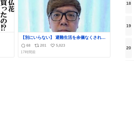
18
19
【別にいらない】 避難生活を余儀なくされて
いる子どもたちのためにヒカキンボックス
68
201
5,023
20
返
リ
い
1000個を寄付させていただきました
17時間前
信
ポ
い
数
ス
ね
ト
数
数