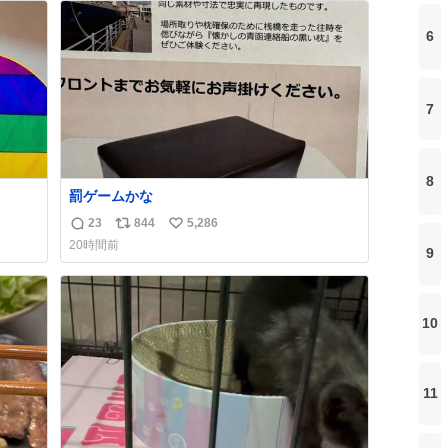
ト
数
6
数
7
8
罰ゲームかな
23
844
5,286
返
リ
い
20時間前
9
信
ポ
い
数
ス
ね
ト
数
数
10
11