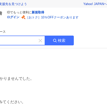
Yahoo! JAPAN
ヘ
支援先を見つけよう
IDでもっと便利に
新規取得
ログイン
［おトク］10％OFFクーポンあります
ース
検索
キ
ー
ワ
ー
ド
を
消
す
かりませんでした。
みてください。