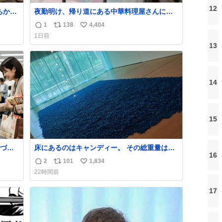
12
ちから
夜勤明け、帰り道にある中華料理屋さんに行
しあ
ったら急に「トイレニネコチャンイルヨ！ド
1
138
4,404
返
リ
い
ウブツスキデショ！」と言われ(好きだけど
1日前
さ……)とトイレ行ったらまじで可愛い猫ちゃ
信
ポ
い
13
んがいた最大級のありがとうありがとうあり
数
ス
ね
がとうね〜〜〜！
ト
数
数
14
15
づい
床にあるのはキャンディー。 その総重量は亡
16
くなった人と同等の重さだそうです。 鑑賞者
2
101
1,834
返
リ
い
は一つ持ち帰れますが、亡くなった人の一部
22時間前
を持ち帰っているような感覚になりました。
信
ポ
い
勇気を出して口に入れたら、ハッカ味😳✨ #ポ
数
ス
ね
17
ーラ美術館
ト
数
数