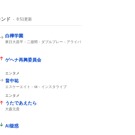
レンド
8:51
更新
白樺学園
東日大昌平
二遊間
ダブルプレー
アライバ
東日本国際大昌平
入ケ町
ビデオ検証
スーパープレー
2年生
ゲッツー
高校野球
ゲヘナ再興委員会
エンタメ
畠中祐
エスケーエイト
sk
インスタライブ
エンタメ
うたであえたら
大森元貴
AI疑惑