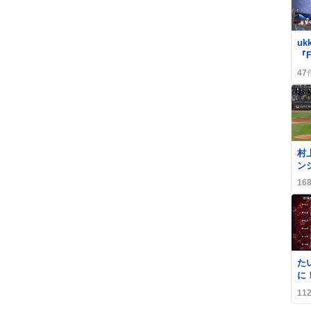
0
u
『F
編
47
「
「
い
村
ン
嵐
16
ス
0
た
に
R
11
り