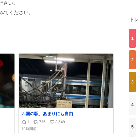
ださい。
みてください。
ト
1
2
3
4
四国の駅、あまりにも自由
1
736
8,649
返
リ
い
5
19時間前
信
ポ
い
数
ス
ね