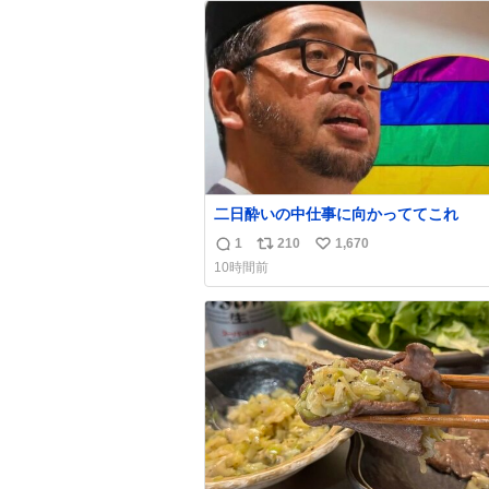
ト
数
数
二日酔いの中仕事に向かっててこれ
1
210
1,670
返
リ
い
10時間前
信
ポ
い
数
ス
ね
ト
数
数