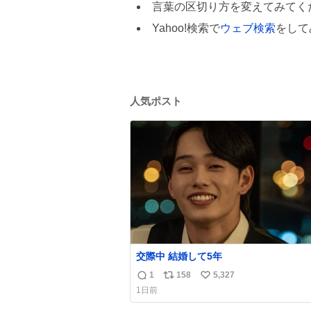
言葉の区切り方を変えてみてく
Yahoo!検索で
ウェブ検索
をして
人気ポスト
交際中 結婚して5年
1
158
5,327
返
リ
い
1日前
信
ポ
い
数
ス
ね