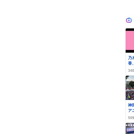
乃
香
ー
34
誕
神
ア
狂
50
い
げ