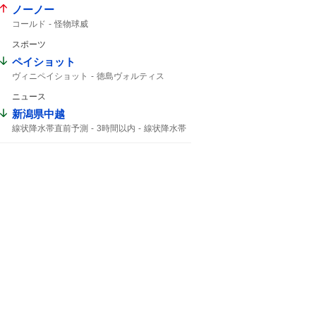
ノーノー
コールド
怪物球威
スポーツ
ペイショット
ヴィニペイショット
徳島ヴォルティス
北海道コンサドーレ札幌
ティラパット
ニュース
ヴォルティス
1ゴール1アシスト
コンサドーレ札幌
コンサドーレ
ヴィニ
新潟県中越
コンサ
シュート
J2
線状降水帯直前予測
3時間以内
線状降水帯
低い土地
線状降水帯発生
激しい雨が