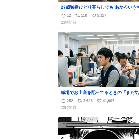
27歳独身ひとり暮らしでも あかるいう
呑みながらキッチンでひとり焼肉できて
12
110
5,117
返
リ
い
わせだもん՞ o̴̶̷̥ ̫ o̴̶̷̥ ՞
23時間前
信
ポ
い
数
ス
ね
ト
数
数
職場でお土産を配ってるときの「まだ気
てませんよ」的な演技が毎回シンドい。
252
2,686
41,907
返
リ
い
23時間前
信
ポ
い
数
ス
ね
ト
数
数