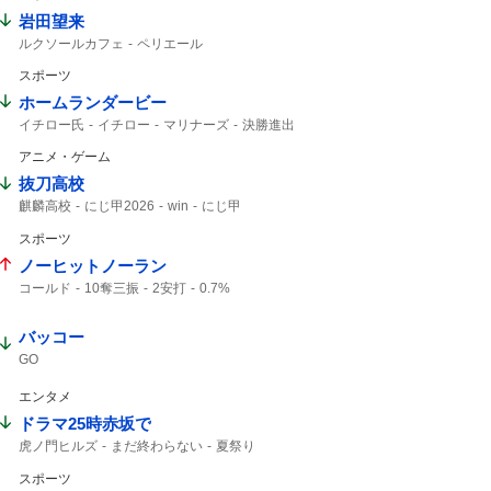
岩田望来
ルクソールカフェ
ペリエール
テーオーパスワード
ファラオ
カフェ
スポーツ
ホームランダービー
イチロー氏
イチロー
マリナーズ
決勝進出
3位で
ホームラン
アニメ・ゲーム
抜刀高校
麒麟高校
にじ甲2026
win
にじ甲
スポーツ
ノーヒットノーラン
コールド
10奪三振
2安打
0.7%
バッコー
GO
エンタメ
ドラマ25時赤坂で
虎ノ門ヒルズ
まだ終わらない
夏祭り
スポーツ