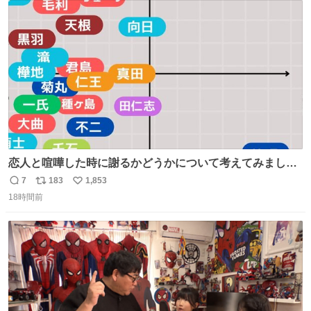
ト
数
数
恋人と喧嘩した時に謝るかどうかについて考えてみました
💭 ▶︎自分から謝る or 悪くないなら謝らない ▶︎ねちねちす
7
183
1,853
返
リ
い
る or さっぱりしている 個人的見解です！色々と許してく
18時間前
信
ポ
い
ださい！
数
ス
ね
ト
数
数