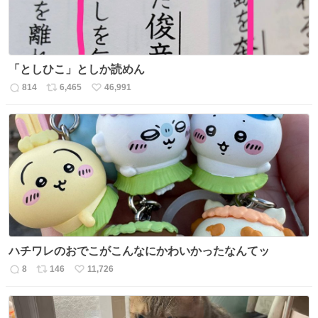
「としひこ」としか読めん
814
6,465
46,991
返
リ
い
信
ポ
い
数
ス
ね
ト
数
数
ハチワレのおでこがこんなにかわいかったなんてッ
8
146
11,726
返
リ
い
信
ポ
い
数
ス
ね