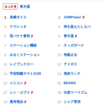
青木遥
束縛ボイス
JUMPdate!
クラレッタ
神を超えたしもべ
若バナナ番長
青木遥
ステーション機能
ティガダーク
みるくステーション
明鏡止水
レイブンクロー
アイギス
宇宙戦艦ヤマト2199
焼肉ランチ
メニコン
BEAMS
シン・エヴァ
出産ツーリズム
選考理由
シャア専用