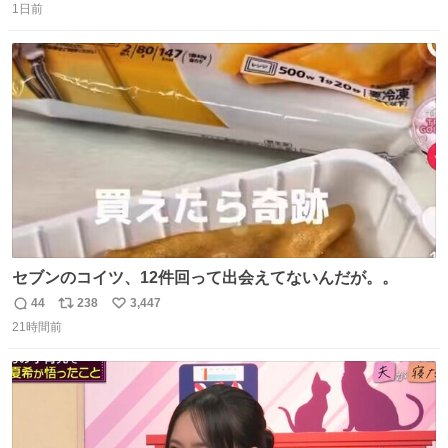
1日前
信
ポ
い
数
ス
ね
ト
数
数
セブンのコイツ、12件回って出会えてないんだが。。
44
238
3,447
返
リ
い
21時間前
信
ポ
い
数
ス
ね
ト
数
数