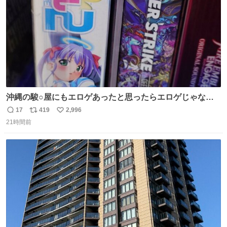
沖縄の駿○屋にもエロゲあったと思ったらエロゲじゃなか
った
17
419
2,996
返
リ
い
21時間前
信
ポ
い
数
ス
ね
ト
数
数