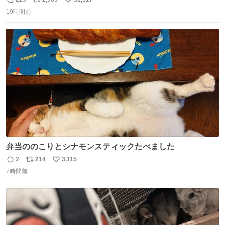
返
リ
い
した。 うちの父は、トヨタカローラのボディをオート生産
19時間前
信
ポ
い
する、工業ロボットの製作者なんですが、 父が電動ベット
数
ス
ね
の配線をハンダで修理している横で、
ト
数
数
弁当ののこりとシナモンスティックたべました
2
214
3,115
返
リ
い
7時間前
信
ポ
い
数
ス
ね
ト
数
数