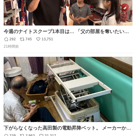
今週のナイトスクープ1本目は… 「父の部屋を奪いたい姉
妹」
292
745
13,751
返
リ
い
21時間前
信
ポ
い
数
ス
ね
ト
数
数
下がらなくなった高田製の電動昇降ベット。 メーカーから
は、完全に見放されたんですが、 見事に85歳の父が治しま
229
2,963
31,317