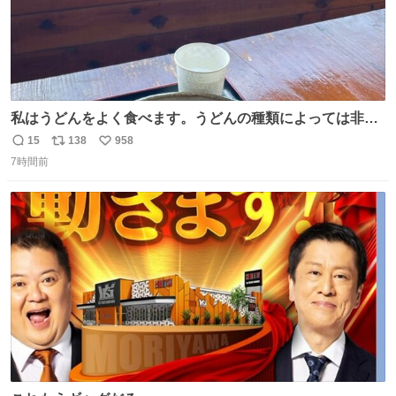
私はうどんをよく食べます。うどんの種類によっては非常
食にもなります。生うどんは消費期限が短く、冷凍うどん
15
138
958
返
リ
い
は長持ちする代わりに停電に弱いので、乾麺タイプのうど
7時間前
信
ポ
い
んなら水分が少なく長期保存するのにおすすめです。アル
数
ス
ね
ファ化米や缶詰など、色々な非常食がありますが、うどん
ト
数
数
もいかがでしょうか？