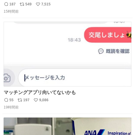
が、岡澤恋によって270°までなら広がらずに回転が可能な
187
549
7,515
返
リ
い
ことが証明された！”
15時間前
信
ポ
い
数
ス
ね
ト
数
数
マッチングアプリ向いてないかも
55
197
9,086
返
リ
い
19時間前
信
ポ
い
数
ス
ね
ト
数
数