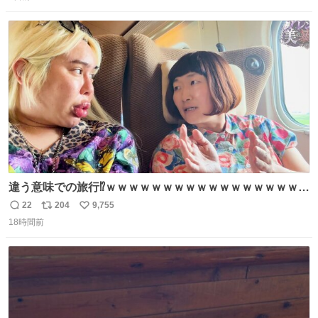
信
ポ
い
数
ス
ね
ト
数
数
違う意味での旅行⁉️ｗｗｗｗｗｗｗｗｗｗｗｗｗｗｗｗｗｗ
ｗ
22
204
9,755
返
リ
い
18時間前
信
ポ
い
数
ス
ね
ト
数
数