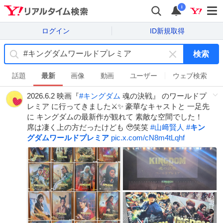
i
ログイン
ID新規取得
検索
キ
ー
話題
最新
画像
動画
ユーザー
ウェブ検索
ワ
2026.6.2 映画『
#
キングダム
魂の決戦』 のワールドプ
ー
レミア に行ってきました⚔️✨ 豪華なキャストと 一足先
ド
に キングダムの最新作が観れて 素敵な空間でした！
を
席は凄く上の方だったけども 🥹笑笑
#
山﨑賢人
#
キン
消
グダムワールドプレミア
pic.x.com/cN8m4tLqhf
す