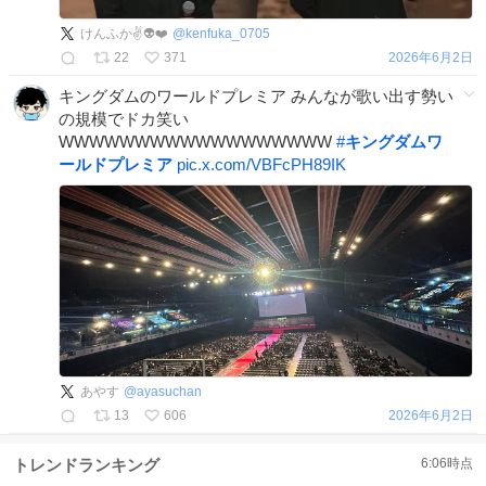
けんふか✌️👽❤️
@
kenfuka_0705
22
371
2026年6月2日
キングダムのワールドプレミア みんなが歌い出す勢い
の規模でドカ笑い
WWWWWWWWWWWWWWWWWW
#
キングダムワ
ールドプレミア
pic.x.com/VBFcPH89IK
あやす
@
ayasuchan
13
606
2026年6月2日
トレンドランキング
6:06
時点