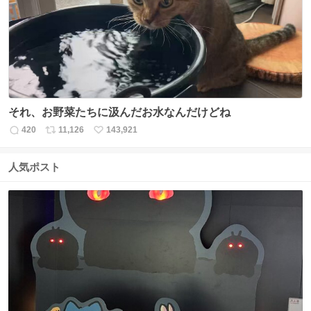
ト
数
数
それ、お野菜たちに汲んだお水なんだけどね
420
11,126
143,921
返
リ
い
信
ポ
い
数
ス
ね
人気ポスト
ト
数
数