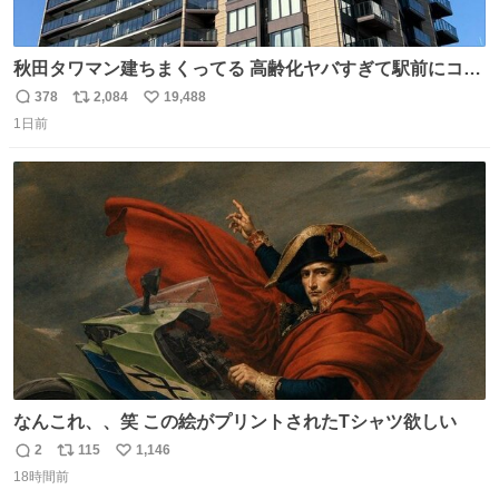
秋田タワマン建ちまくってる 高齢化ヤバすぎて駅前にコン
パクトシティつくって高齢者を住ませる考えらしい 病院も
378
2,084
19,488
返
リ
い
全部駅前にある
1日前
信
ポ
い
数
ス
ね
ト
数
数
なんこれ、、笑 この絵がプリントされたTシャツ欲しい
2
115
1,146
返
リ
い
18時間前
信
ポ
い