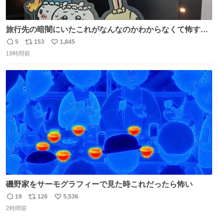
旅行先の暗闇にいたこれがなんなのかわからなくて怖すぎ
た 子どもたちも怖がりまくってた👻 ちいかわってこういう
5
153
1,845
返
リ
い
感じのお話なんですか…？
19時間前
信
ポ
い
数
ス
ね
ト
数
数
磯野家をサーモグラフィーで見た時これだったら怖い
19
126
5,536
返
リ
い
2時間前
信
ポ
い