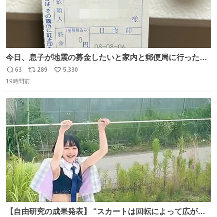
今日、息子が地震の募金したいと家内と郵便局に行ったみ
たいです。おもちゃとか買う選択肢もあったと思うけど、
63
289
5,330
返
リ
い
自分で貯めてた2万円を役に立てて欲しい、みんなも元気
19時間前
信
ポ
い
になって欲しいと。家内も一緒に募金したので、自分も何
数
ス
ね
かできたらなぁと思いました。
ト
数
数
【自由研究の成果発表】 “スカートは回転によって広がる