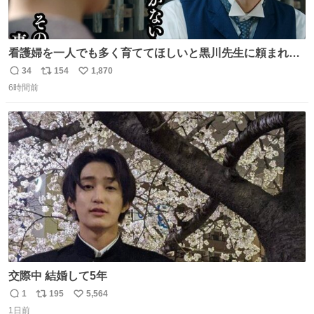
看護婦を一人でも多く育ててほしいと黒川先生に頼まれ、
１年間だけ黒川病院で働くことにしたりん。 直美はその１
34
154
1,870
返
リ
い
年間で恵風看護婦会を立て直すと話しました。 👇このシー
6時間前
信
ポ
い
ンをぜひ本編で web.nhk/tv/an/kazekaor… #朝ドラ #風薫
数
ス
ね
る 見上愛 上坂樹里 平埜生成
ト
数
数
交際中 結婚して5年
1
195
5,564
返
リ
い
1日前