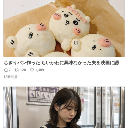
数
ちぎりパン作った ちいかわに興味なかった夫を映画に誘い
出すことに成功したからさァ、永遠のいのち食べさせてか
7
120
1,389
返
リ
い
ら観に行くねッ🎫
18時間前
信
ポ
い
数
ス
ね
ト
数
数