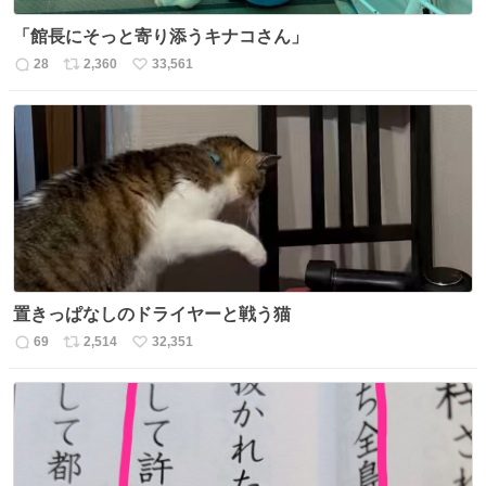
「館長にそっと寄り添うキナコさん」
28
2,360
33,561
返
リ
い
信
ポ
い
数
ス
ね
ト
数
数
置きっぱなしのドライヤーと戦う猫
69
2,514
32,351
返
リ
い
信
ポ
い
数
ス
ね
ト
数
数