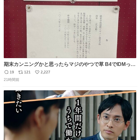
数
期末カンニングかと思ったらマジのやつで草 B4でIDMって
ことはおそらく就職だし、内定取り消し？ それと夏休み期
19
121
2,227
返
リ
い
間の停学って無意味じゃね？
21時間前
信
ポ
い
数
ス
ね
ト
数
数