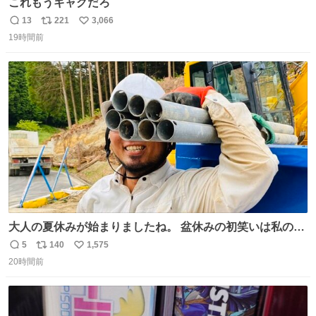
これもうギャグだろ
13
221
3,066
返
リ
い
19時間前
信
ポ
い
数
ス
ね
ト
数
数
大人の夏休みが始まりましたね。 盆休みの初笑いは私の現
場コスプレ マスターイーでお願いします！！
5
140
1,575
返
リ
い
20時間前
信
ポ
い
数
ス
ね
ト
数
数