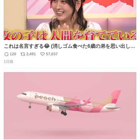
これは名言すぎる😂 (消しゴム食べた6歳の弟を思い出しな
がら)
120
2,491
57,037
返
リ
い
1日前
信
ポ
い
数
ス
ね
ト
数
数