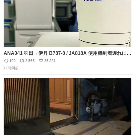
ANA041 羽田→伊丹 B787-8 / JA818A 使用機到着遅れにつ
き 「安全に支障ない範囲で1分1秒でも遅延回復に努めてお
100
2,565
25,881
返
リ
い
ります」と機長の気合い十分！ が、フライトは順調に進み
17時間前
信
ポ
い
すぎ… 「飛ばしすぎたせいか現在奈良県上空での待機を命
数
ス
ね
じられております」 でコンソメスープ吹き出しそうになり
ト
数
数
ましたw