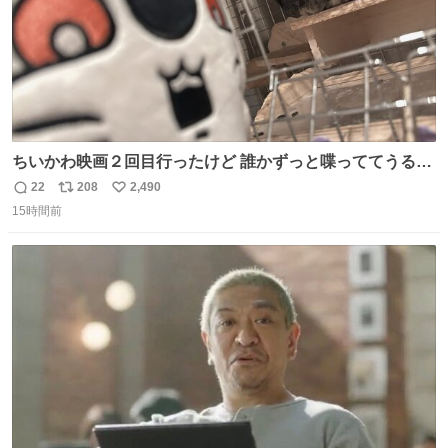
ちいかわ映画２回目行ったけど 誰かずっと喋っててうるさ
かった 許せねえ
22
208
2,490
返
リ
い
15時間前
信
ポ
い
数
ス
ね
ト
数
数