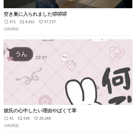
空き巣に入られました🤣🤣🤣
471
6,011
57,737
返
リ
い
18時間前
信
ポ
い
数
ス
ね
ト
数
数
彼氏の心中したい理由やばくて草
41
530
26,368
返
リ
い
16時間前
信
ポ
い
数
ス
ね