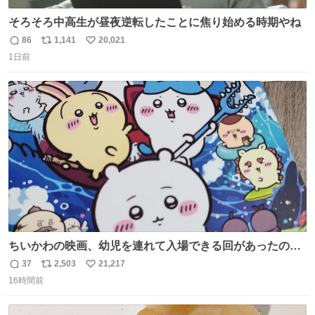
そろそろ中高生が昼夜逆転したことに焦り始める時期やね
86
1,141
20,021
返
リ
い
1日前
信
ポ
い
数
ス
ね
ト
数
数
ちいかわの映画、幼児を連れて入場できる回があったので
子どもを連れて観てきたんですけど、セイレーンの登場シ
37
2,503
21,217
返
リ
い
ーンで場内のベビーが一斉に泣き出してたのがとてもよい
16時間前
信
ポ
い
映画体験でした。
数
ス
ね
ト
数