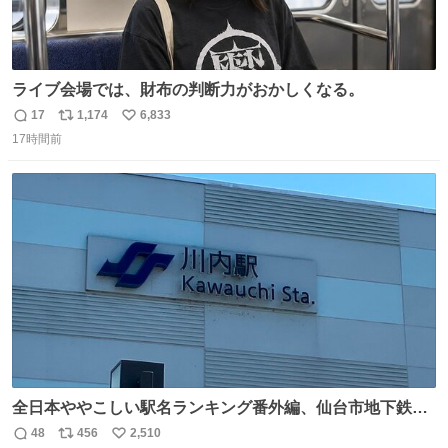
ライブ会場では、財布の判断力がおかしくなる。
17
1,174
6,833
返
リ
い
17時間前
信
ポ
い
数
ス
ね
ト
数
数
全日本ややこしい駅名ランキング番外編、仙台市地下鉄川
内駅
48
456
2,510
返
リ
い