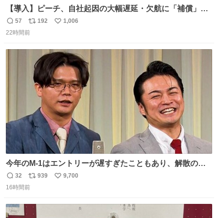
【導入】ピーチ、自社起因の大幅遅延・欠航に「補償」開
始へ news.livedoor.com/article/detail… 同社に起因する理
57
192
1,006
返
リ
い
由によって大幅遅延や欠航が発生した場合、乗客が負担し
22時間前
信
ポ
い
た宿泊費や交通費を、領収書の事後申請に基づき、国内線
数
ス
ね
は1人あたり上限1万円、国際線は上限2万円まで支払う。
ト
数
数
今年のM-1はエントリーが遅すぎたこともあり、解散の可
能性を作り出してからのスタート！！ 遅くなって申し訳な
32
939
9,700
返
リ
い
い🙏 エントリーナンバーは「GO!無策!」でかなり覚えやす
16時間前
信
ポ
い
い！応援をお願いすることになりそう！！
数
ス
ね
ト
数