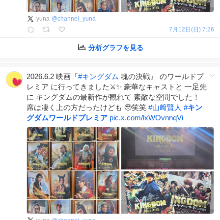
yuna
@
channel_yuna
7月12日(日) 7:26
分析グラフを見る
2026.6.2 映画『
#
キングダム
魂の決戦』 のワールドプ
レミア に行ってきました⚔️✨ 豪華なキャストと 一足先
に キングダムの最新作が観れて 素敵な空間でした！
席は凄く上の方だったけども 🥹笑笑
#
山﨑賢人
#
キン
グダムワールドプレミア
pic.x.com/lxWOvnnqVi