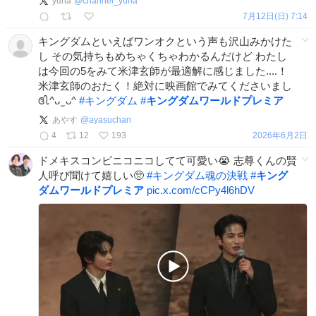
yuna
@
channel_yuna
7月12日(日) 7:14
キングダムといえばワンオクという声も沢山みかけた
し その気持ちもめちゃくちゃわかるんだけど わたし
は今回の5をみて米津玄師が最適解に感じました....！
米津玄師のおたく！絶対に映画館でみてくださいまし
ꢏꢷ^ᴗ ̫ ᴗ^
#
キングダム
#
キングダムワールドプレミア
あやす
@
ayasuchan
4
12
193
2026年6月2日
ドメキスコンビニコニコしてて可愛い😭 志尊くんの賢
人呼び聞けて嬉しい🥺
#
キングダム魂の決戦
#
キング
ダムワールドプレミア
pic.x.com/cCPy4l6hDV