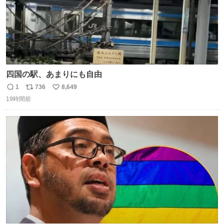
四国の駅、あまりにも自由
1
736
8,649
返
リ
い
19時間前
信
ポ
い
数
ス
ね
ト
数
数