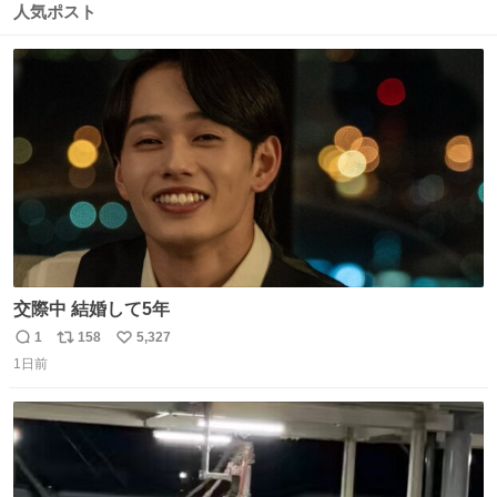
数
ス
ね
人気ポスト
ト
数
数
交際中 結婚して5年
1
158
5,327
返
リ
い
1日前
信
ポ
い
数
ス
ね
ト
数
数