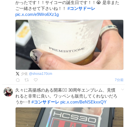
かったです！！サイコーの誕生日です！！😭 是非また
ご一緒させて下さいね！！
#
コンサドーレ
pic.x.com/e9Wro6Xz1g
少佐
@
shosa170cm
8分前
久々に高揚感のある開幕❤️‍🔥 30周年エンブレム、見慣
れると非常に良い。ワッペンも販売してくれないだろ
うか‥‼︎
#
コンサドーレ
pic.x.com/BeNSEkxxQY