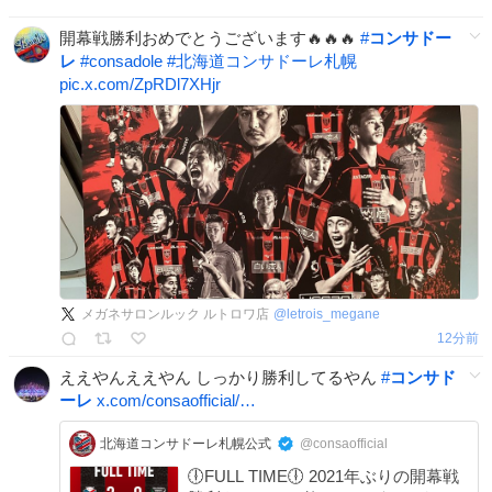
開幕戦勝利おめでとうございます🔥🔥🔥
#
コンサドー
レ
#
consadole
#
北海道コンサドーレ札幌
pic.x.com/ZpRDl7XHjr
メガネサロンルック ルトロワ店
@
letrois_megane
13分前
ええやんええやん しっかり勝利してるやん
#
コンサド
ーレ
x.com/consaofficial/…
北海道コンサドーレ札幌公式
@consaofficial
🕕FULL TIME🕕 2021年ぶりの開幕戦