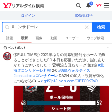
i
ログイン
ID新規取得
検索
キ
ー
話題
最新
画像
動画
ユーザー
ウェブ検索
ワ
ベストポスト
ー
ド
🕕FULL TIME🕕 2021年ぶりの開幕戦勝利をホームで飾
を
ることができました❤️‍🔥 本日も応援いただき、誠にあり
消
がとうございました！ 🏆明治安田J2リーグ 第1節
#
北
す
海道コンサドーレ札幌
2-0
#
徳島ヴォルティス
#
consadole
#
コンサドーレ
DAZN の加入・視聴が強化
につながる📺 →
x.gd/7jn1J
pic.x.com/CiETC0KTaO