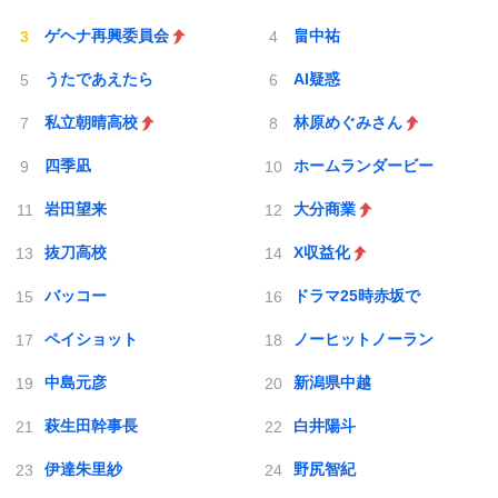
ゲヘナ再興委員会
畠中祐
うたであえたら
AI疑惑
私立朝晴高校
林原めぐみさん
四季凪
ホームランダービー
岩田望来
大分商業
抜刀高校
X収益化
バッコー
ドラマ25時赤坂で
ペイショット
ノーヒットノーラン
中島元彦
新潟県中越
萩生田幹事長
白井陽斗
伊達朱里紗
野尻智紀