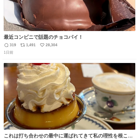
最近コンビニで話題のチョコパイ！
319
1,491
28,304
返
リ
い
1日前
信
ポ
い
数
ス
ね
ト
数
数
これは打ち合わせの最中に運ばれてきて私の理性を根こそ