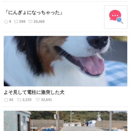
信
ポ
い
数
ス
ね
「にんぎょになっちゃった」
ト
数
数
9
599
20,466
返
リ
い
信
ポ
い
数
ス
ね
ト
数
数
よそ見して電柱に激突した犬
44
2,335
32,641
返
リ
い
信
ポ
い
数
ス
ね
ト
数
数