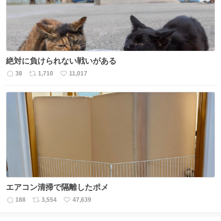
絶対に負けられない戦いがある
38
1,710
11,017
返
リ
い
信
ポ
い
数
ス
ね
ト
数
数
エアコン清掃で隔離したポメ
188
3,554
47,639
返
リ
い
信
ポ
い