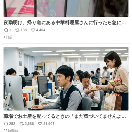
夜勤明け、帰り道にある中華料理屋さんに行ったら急に
「トイレニネコチャンイルヨ！ドウブツスキデショ！」と
1
138
4,404
返
リ
い
言われ(好きだけどさ……)とトイレ行ったらまじで可愛い
1日前
信
ポ
い
猫ちゃんがいた最大級のありがとうありがとうありがとう
数
ス
ね
ね〜〜〜！
ト
数
数
職場でお土産を配ってるときの「まだ気づいてませんよ」
的な演技が毎回シンドい。
252
2,686
41,907
返
リ
い
23時間前