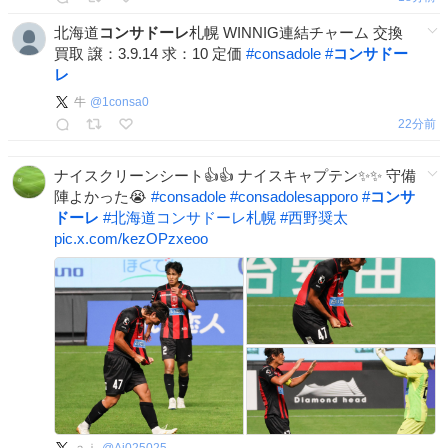
北海道
コンサドーレ
札幌 WINNIG連結チャーム 交換
買取 譲：3.9.14 求：10 定価
#
consadole
#
コンサドー
レ
牛
@
1consa0
22分前
ナイスクリーンシート👍👍 ナイスキャプテン✨✨ 守備
陣よかった😭
#
consadole
#
consadolesapporo
#
コンサ
ドーレ
#
北海道コンサドーレ札幌
#
西野奨太
pic.x.com/kezOPzxeoo