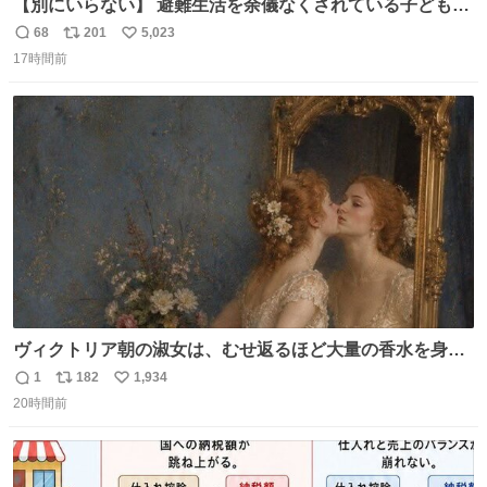
【別にいらない】 避難生活を余儀なくされている子どもた
ちのためにヒカキンボックス1000個を寄付させていただき
68
201
5,023
返
リ
い
ました
17時間前
信
ポ
い
数
ス
ね
ト
数
数
ヴィクトリア朝の淑女は、むせ返るほど大量の香水を身に
つけるものではないとされていた。それでも香水は、髪や
1
182
1,934
返
リ
い
肌の手入れと同じくらい、ヴィクトリア朝の女性達の美容
20時間前
信
ポ
い
習慣に欠かせないものだった。 当時の香水は、現在私たち
数
ス
ね
が知る香水よりも単純な組成で、その大部分は薔薇、菫、
ト
数
数
ベルガモット、