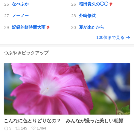
なべふか
増田貴久の◯◯
ノーノー
外崎修汰
記録的短時間大雨
夏が来たから
100位まで見る
つぶやきピックアップ
こんなに色とりどりなの？ みんなが撮った美しい朝顔
5
145
1,464
返
リ
い