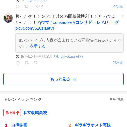
ａｉ
@
Ai025025
1
2
23分前
勝ったぞ！！ 2021年以来の開幕戦勝利！！ 行ってよ
かった！！
#
jウマ
#
consadole
#
コンサドーレ
#
Jリーグ
pic.x.com/526zlaetVF
センシティブな内容が含まれている可能性のあるメディア
です。
表示する
β@NEXT⇒札幌記念
@
k_chiyoLaurelRa
24分前
もっと見る
トレンドランキング
8:47
時点
私立朝晴高校
白樺学園
ギラギラホスト高校