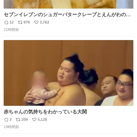
セブンイレブンのシュガーバタークレープとえんがわの寿
司を探している人へ！ シュガーバタークレープは目黒、品
12
976
3,762
返
リ
い
川、蒲田、渋谷、川崎、横浜、鶴見、九州の一部エリア限
21時間前
信
ポ
い
定商品で8月5日に発注が終了したため店舗に置いてあると
数
ス
ね
ころ少ないですが見つけたら即買いです🤩❣️
ト
数
数
赤ちゃんの気持ちをわかっている大関
3
209
5,128
返
リ
い
19時間前
信
ポ
い
数
ス
ね