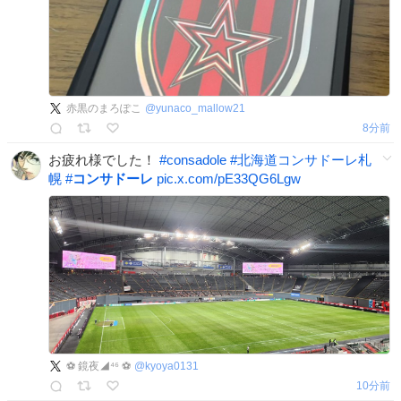
赤黒のまろぽこ
@
yunaco_mallow21
8分前
お疲れ様でした！
#
consadole
#
北海道コンサドーレ札
幌
#
コンサドーレ
pic.x.com/pE33QG6Lgw
⚽️ 鏡夜◢⁴⁶ ⚽️
@
kyoya0131
10分前