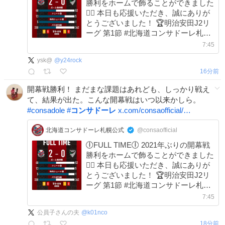
勝利をホームで飾ることができました
❤️‍🔥 本日も応援いただき、誠にありが
とうございました！ 🏆明治安田J2リ
ーグ 第1節 #北海道コンサドーレ札幌
2-0 #徳島ヴォルティス #consadole #
7:45
コンサドーレ DAZN の加入・視聴が
ysk@
@
y24rock
強化につながる📺 →x.gd/7jn1J
17分前
開幕戦勝利！ まだまな課題はあれども、しっかり戦え
て、結果が出た。こんな開幕戦はいつ以来かしら。
#
consadole
#
コンサドーレ
x.com/consaofficial/…
北海道コンサドーレ札幌公式
@consaofficial
🕕FULL TIME🕕 2021年ぶりの開幕戦
勝利をホームで飾ることができました
❤️‍🔥 本日も応援いただき、誠にありが
とうございました！ 🏆明治安田J2リ
ーグ 第1節 #北海道コンサドーレ札幌
2-0 #徳島ヴォルティス #consadole #
7:45
コンサドーレ DAZN の加入・視聴が
公員子さんの夫
@
k01nco
強化につながる📺 →x.gd/7jn1J
18分前