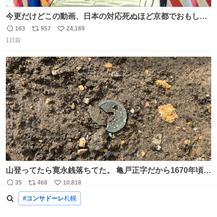
今更だけどこの動画、日本の対応死ぬほど京都でおもしろ
い。 なんなら敬語で丁寧に煽りまくってるの好き。笑
163
957
24,189
返
リ
い
1日前
信
ポ
い
数
ス
ね
ト
数
数
山登ってたら寛永銭落ちてた。 亀戸正字だから1670年頃に
鋳造されたもの。
35
468
10,818
返
リ
い
22時間前
信
ポ
い
#コンサドーレ
札幌
数
ス
ね