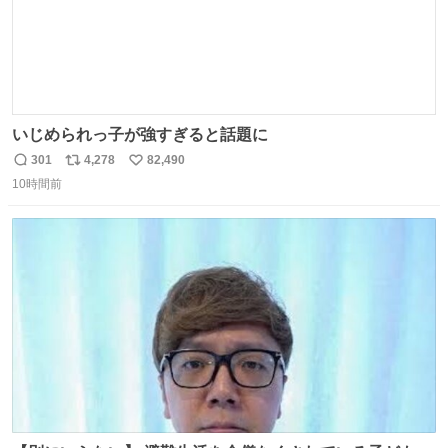
いじめられっ子が強すぎると話題に
301
4,278
82,490
返
リ
い
10時間前
信
ポ
い
数
ス
ね
ト
数
数