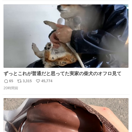
数
ス
ね
ト
数
数
ずっとこれが普通だと思ってた実家の柴犬のオフロ見て
65
3,315
45,774
返
リ
い
20時間前
信
ポ
い
数
ス
ね
ト
数
数