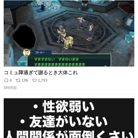
ト
数
数
コミュ障過ぎて謝るとき大体これ
4
136
1,753
返
リ
い
6時間前
信
ポ
い
数
ス
ね
ト
数
数