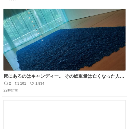
信
ポ
い
数
ス
ね
ト
数
数
床にあるのはキャンディー。 その総重量は亡くなった人と
同等の重さだそうです。 鑑賞者は一つ持ち帰れますが、亡
2
101
1,834
返
リ
い
くなった人の一部を持ち帰っているような感覚になりまし
22時間前
信
ポ
い
た。 勇気を出して口に入れたら、ハッカ味😳✨ #ポーラ美
数
ス
ね
術館
ト
数
数