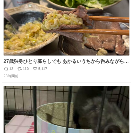
数
27歳独身ひとり暮らしでも あかるいうちから呑みながらキ
ッチンでひとり焼肉できてしあわせだもん՞ o̴̶̷̥ ̫ o̴̶̷̥ ՞
12
110
5,117
返
リ
い
23時間前
信
ポ
い
数
ス
ね
ト
数
数