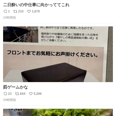
二日酔いの中仕事に向かっててこれ
1
210
1,670
返
リ
い
10時間前
信
ポ
い
数
ス
ね
ト
数
数
罰ゲームかな
23
844
5,286
返
リ
い
20時間前
信
ポ
い
数
ス
ね
ト
数