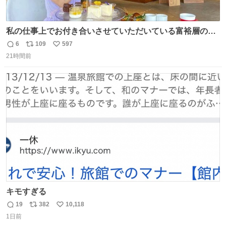
私の仕事上でお付き合いさせていただいている富裕層の社
長さん達は、こんな事しない。 こんな自慢は一切しない
6
109
597
返
リ
い
し、なんなら表に出てこない。 自分に自信がない半端モン
21時間前
信
ポ
い
はブランドで自分を飾りキラキラ自慢をする。 #折田楓
数
ス
ね
#merchu
ト
数
数
キモすぎる
19
382
10,118
返
リ
い
1日前
信
ポ
い