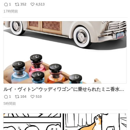
ぎ奪い去ったプリンの写真です。
1
352
4,513
返
リ
い
17時間前
信
ポ
い
数
ス
ね
ト
数
数
ルイ・ヴィトン“ウッディワゴン”に乗せられたミニ香水コ
フレ、グラデカラーのフレグランスケースも - fashion-
1
104
510
返
リ
い
press.net/news/149472
5時間前
信
ポ
い
数
ス
ね
ト
数
数