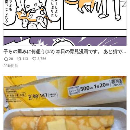
子らの重みに何想う(1/2) 本日の育児漫画です。 あと猫で
す。
20
113
3,756
返
リ
い
20時間前
信
ポ
い
数
ス
ね
ト
数
数