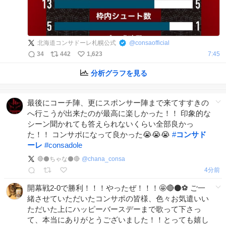
北海道コンサドーレ札幌公式
@
consaofficial
34
442
1,623
7:45
分析グラフを見る
最後にコーチ陣、更にスポンサー陣まで来てすすきの
へ行こうが出来たのが最高に楽しかった！！ 印象的な
シーン聞かれても答えられないくらい全部良かっ
た！！ コンサポになって良かった😭😭😭
#
コンサド
ーレ
#
consadole
🔴⚫️ちゃな⚫️🔴
@
chana_consa
4分前
開幕戦2-0で勝利！！！やったぜ！！！🤩🔴⚫️⚽️ ご一
緒させていただいたコンサポの皆様、色々お気遣いい
ただいた上にハッピーバースデーまで歌って下さっ
て、本当にありがとうございました！！とっても嬉し