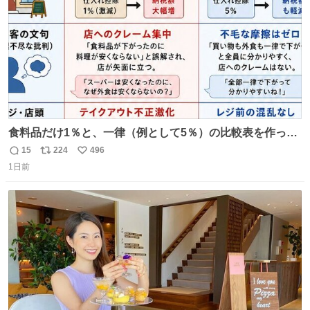
食料品だけ1％と、一律（例として5％）の比較表を作って
みました。 参考になるかと思います。
15
224
496
返
リ
い
1日前
信
ポ
い
数
ス
ね
ト
数
数