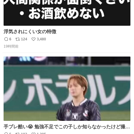
浮気されにくい女の特徴
6
124
3,480
返
リ
い
19時間前
信
ポ
い
数
ス
ね
ト
数
数
手ブレ酷い😭 勉強不足でこの子しか知らなかったけど撮っ
てみた😓😓 #TravisJapan #Jリーグ #松倉海斗