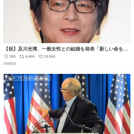
【祝】及川光博、一般女性との結婚を発表「新しい命を授
かっております」 news.livedoor.com/lite/article_d…
304
4,469
19,564
返
リ
い
「私、及川光博はこの度、交際しておりました方と入籍い
6時間前
信
ポ
い
たしました。また、新しい命を授かっております」「今後
数
ス
ね
も変わらず俳優として、ミッチーとして、努力し精進して
ト
数
数
参ります」とつづった。