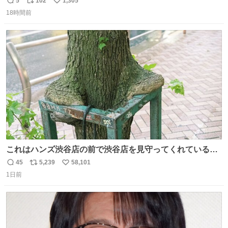
5
102
1,305
返
リ
い
18時間前
信
ポ
い
数
ス
ね
ト
数
数
これはハンズ渋谷店の前で渋谷店を見守ってくれている
「くつろ木」。
45
5,239
58,101
返
リ
い
1日前
信
ポ
い
数
ス
ね
ト
数
数