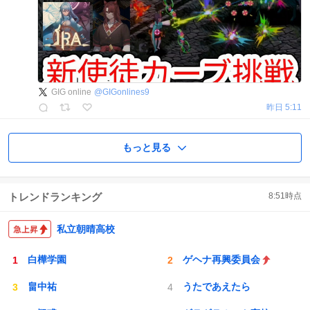
GIG online
@
GIGonlines9
昨日 5:11
もっと見る
トレンドランキング
8:51
時点
私立朝晴高校
白樺学園
ゲヘナ再興委員会
畠中祐
うたであえたら