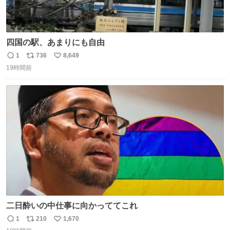
四国の駅、あまりにも自由
1
736
8,649
返
リ
い
19時間前
信
ポ
い
数
ス
ね
ト
数
数
二日酔いの中仕事に向かっててこれ
1
210
1,670
返
リ
い