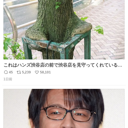
ト
数
数
これはハンズ渋谷店の前で渋谷店を見守ってくれている
「くつろ木」。
45
5,239
58,101
返
リ
い
1日前
信
ポ
い
数
ス
ね
ト
数
数