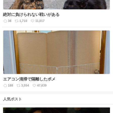
絶対に負けられない戦いがある
38
1,710
11,017
返
リ
い
信
ポ
い
数
ス
ね
ト
数
数
エアコン清掃で隔離したポメ
188
3,554
47,639
返
リ
い
信
ポ
い
数
ス
ね
人気ポスト
ト
数
数