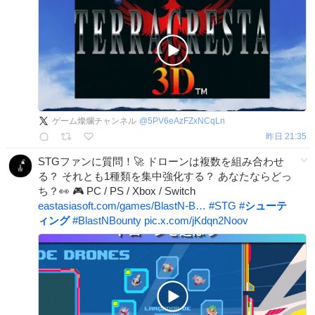
ゲーム燦爛チャンネル
@
5PV6eAzFZxNCqLn
昨日 21:35
STGファンに質問！🚀 ドローンは複数を組み合わせ
る？ それとも1種類を集中強化する？ あなたならどっ
ち？👀 🎮 PC / PS / Xbox / Switch
eastasiasoft.com/games/BlastN-B…
#
STG
#
シューテ
ィング
#
BlastNBounty
pic.x.com/jKdqn2Noov