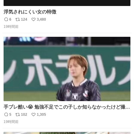
浮気されにくい女の特徴
6
124
3,480
返
リ
い
19時間前
信
ポ
い
数
ス
ね
ト
数
数
手ブレ酷い😭 勉強不足でこの子しか知らなかったけど撮っ
てみた😓😓 #TravisJapan #Jリーグ #松倉海斗
5
102
1,305
返
リ
い
19時間前
信
ポ
い
数
ス
ね