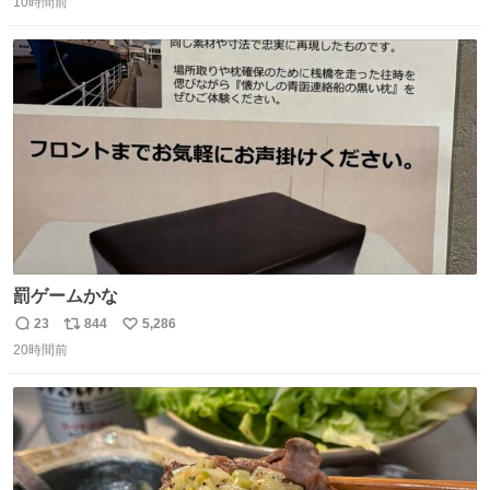
10時間前
信
ポ
い
数
ス
ね
ト
数
数
罰ゲームかな
23
844
5,286
返
リ
い
20時間前
信
ポ
い
数
ス
ね
ト
数
数