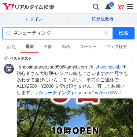
i
ログイン
ID新規取得
検索
キ
ー
話題
最新
画像
動画
ユーザー
ウェブ検索
ワ
ベストポスト
ー
ド
. shootingrangezao990@gmail.com
@_shootingclub
🔰
を
初心者さん大歓迎•レンタル銃もございますので見学も
消
あわせて遊びにいらして下さい。 事前のご連絡で
す
ALL¥2500→¥2000 見学は頂きません。 宜しくお願い
します。
#
シューティング
pic.x.com/1w7yxc00WU