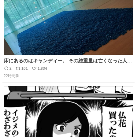
床にあるのはキャンディー。 その総重量は亡くなった人と
同等の重さだそうです。 鑑賞者は一つ持ち帰れますが、亡
2
101
1,834
返
リ
い
くなった人の一部を持ち帰っているような感覚になりまし
22時間前
信
ポ
い
た。 勇気を出して口に入れたら、ハッカ味😳✨ #ポーラ美
数
ス
ね
術館
ト
数
数