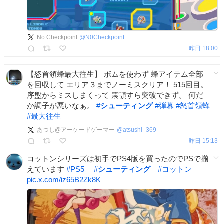
No Checkpoint
@
N0Checkpoint
昨日 18:00
【怒首領蜂最大往生】 ボムを使わず 蜂アイテム全部
を回収して エリア３までノーミスクリア！ 515回目。
序盤からミスしまくって 震顎すら突破できず。 何だ
か調子が悪いなぁ。
#
シューティング
#
弾幕
#
怒首領蜂
#
最大往生
あつし@アーケードゲーマー
@
atsushi_369
昨日 15:13
コットンシリーズは初手でPS4版を買ったのでPSで揃
えています
#
PS5
#
シューティング
#
コットン
pic.x.com/iz65B2Zk8K