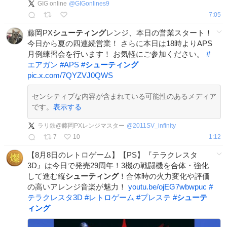
GIG online
@
GIGonlines9
7:05
藤岡PX
シューティング
レンジ、本日の営業スタート！
今日から夏の四連続営業！ さらに本日は18時よりAPS
月例練習会を行います！ お気軽にご参加ください。
#
エアガン
#
APS
#
シューティング
pic.x.com/7QYZVJ0QWS
センシティブな内容が含まれている可能性のあるメディア
です。
表示する
ラリ鉄@藤岡PXレンジマスター
@
2011SV_infinity
7
10
1:12
【8月8日のレトロゲーム】【PS】『テラクレスタ
3D』は今日で発売29周年！3機の戦闘機を合体・強化
して進む縦
シューティング
！合体時の火力変化や評価
の高いアレンジ音楽が魅力！
youtu.be/ojEG7wbwpuc
#
テラクレスタ3D
#
レトロゲーム
#
プレステ
#
シューテ
ィング