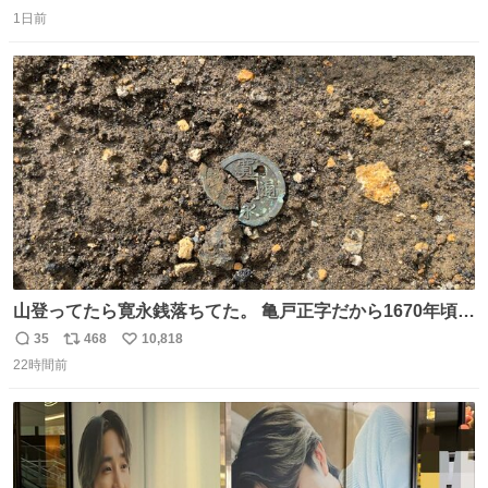
返
リ
い
1日前
信
ポ
い
数
ス
ね
ト
数
数
山登ってたら寛永銭落ちてた。 亀戸正字だから1670年頃に
鋳造されたもの。
35
468
10,818
返
リ
い
22時間前
信
ポ
い
数
ス
ね
ト
数
数