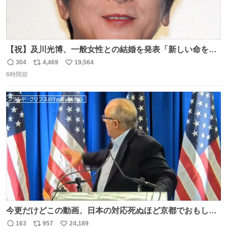
【祝】及川光博、一般女性との結婚を発表「新しい命を授
かっております」 news.livedoor.com/lite/article_d…
304
4,469
19,564
返
リ
い
「私、及川光博はこの度、交際しておりました方と入籍い
6時間前
信
ポ
い
たしました。また、新しい命を授かっております」「今後
数
ス
ね
も変わらず俳優として、ミッチーとして、努力し精進して
ト
数
数
参ります」とつづった。
今更だけどこの動画、日本の対応死ぬほど京都でおもしろ
い。 なんなら敬語で丁寧に煽りまくってるの好き。笑
163
957
24,189