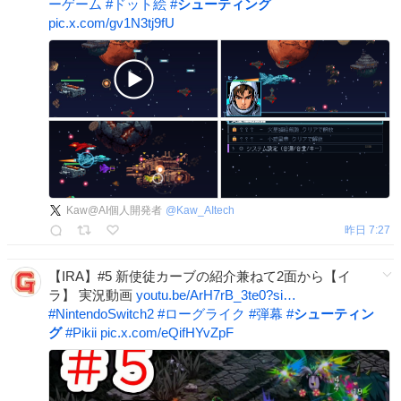
ーゲーム
#
ドット絵
#
シューティング
pic.x.com/gv1N3tj9fU
Kaw@AI個人開発者
@
Kaw_AItech
昨日 7:27
【IRA】#5 新使徒カーブの紹介兼ねて2面から【イ
ラ】 実況動画
youtu.be/ArH7rB_3te0?si…
#
NintendoSwitch2
#
ローグライク
#
弾幕
#
シューティン
グ
#
Pikii
pic.x.com/eQifHYvZpF