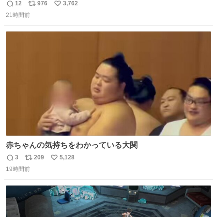
司を探している人へ！ シュガーバタークレープは目黒、品
12
976
3,762
返
リ
い
川、蒲田、渋谷、川崎、横浜、鶴見、九州の一部エリア限
21時間前
信
ポ
い
定商品で8月5日に発注が終了したため店舗に置いてあると
数
ス
ね
ころ少ないですが見つけたら即買いです🤩❣️
ト
数
数
赤ちゃんの気持ちをわかっている大関
3
209
5,128
返
リ
い
19時間前
信
ポ
い
数
ス
ね
ト
数
数