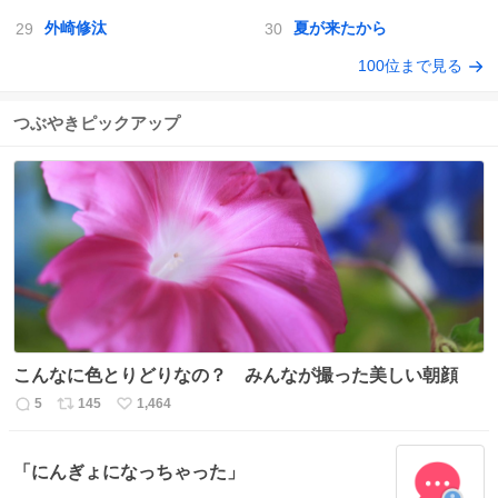
外崎修汰
夏が来たから
100位まで見る
つぶやきピックアップ
こんなに色とりどりなの？ みんなが撮った美しい朝顔
5
145
1,464
返
リ
い
信
ポ
い
数
ス
ね
「にんぎょになっちゃった」
ト
数