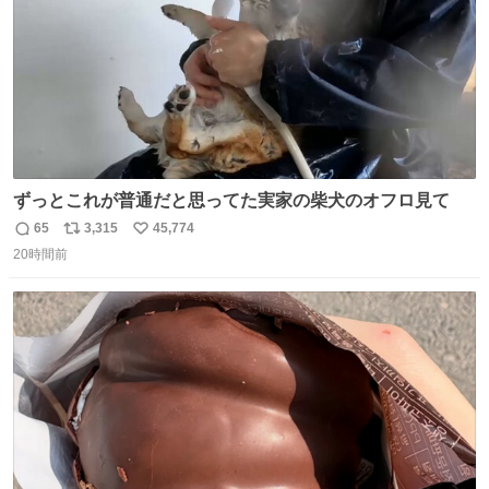
ずっとこれが普通だと思ってた実家の柴犬のオフロ見て
65
3,315
45,774
返
リ
い
20時間前
信
ポ
い
数
ス
ね
ト
数
数