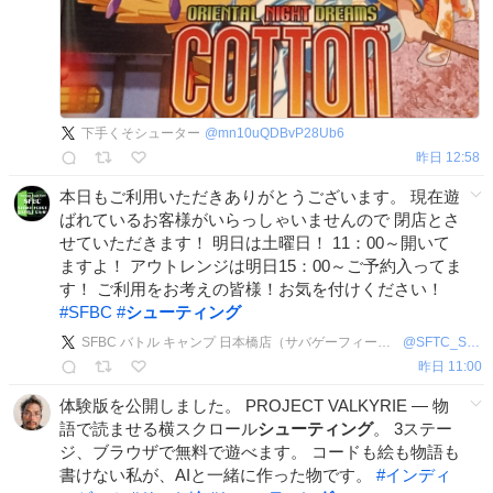
下手くそシューター
@
mn10uQDBvP28Ub6
昨日 12:58
本日もご利用いただきありがとうございます。 現在遊
ばれているお客様がいらっしゃいませんので 閉店とさ
せていただきます！ 明日は土曜日！ 11：00～開いて
ますよ！ アウトレンジは明日15：00～ご予約入ってま
す！ ご利用をお考えの皆様！お気を付けください！
#
SFBC
#
シューティング
SFBC バトル キャンプ 日本橋店（サバゲーフィールド＆シューティングレンジ）
@
SFTC_SFBC
昨日 11:00
体験版を公開しました。 PROJECT VALKYRIE ― 物
語で読ませる横スクロール
シューティング
。 3ステー
ジ、ブラウザで無料で遊べます。 コードも絵も物語も
書けない私が、AIと一緒に作った物です。
#
インディ