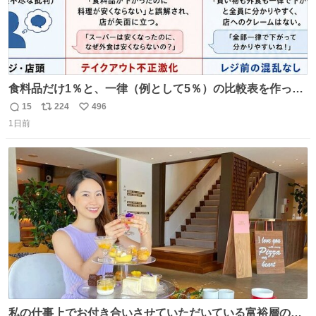
食料品だけ1％と、一律（例として5％）の比較表を作って
みました。 参考になるかと思います。
15
224
496
返
リ
い
1日前
信
ポ
い
数
ス
ね
ト
数
数
私の仕事上でお付き合いさせていただいている富裕層の社