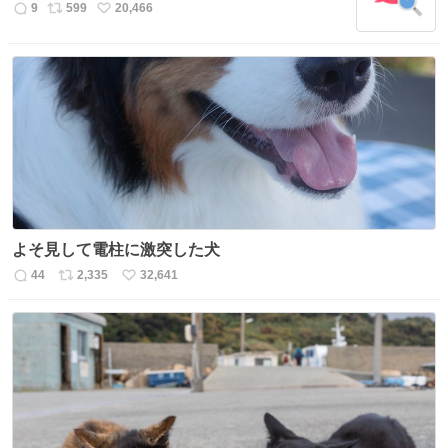
数
9
599
20,466
返
リ
い
信
ポ
い
数
ス
ね
ト
数
数
よそ見して電柱に激突した犬
44
2,335
32,641
返
リ
い
信
ポ
い
数
ス
ね
ト
数
数