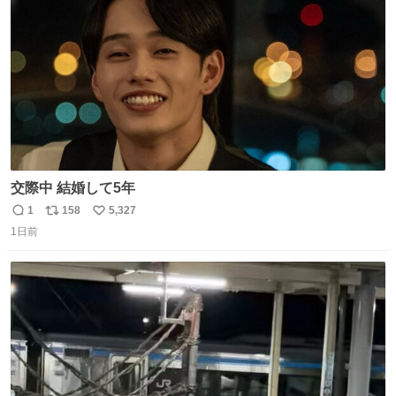
交際中 結婚して5年
1
158
5,327
返
リ
い
1日前
信
ポ
い
数
ス
ね
ト
数
数