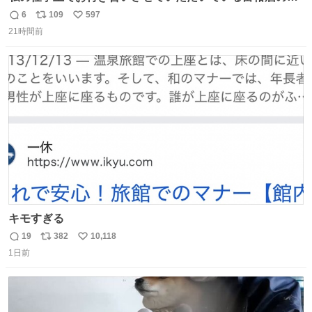
長さん達は、こんな事しない。 こんな自慢は一切しない
6
109
597
返
リ
い
し、なんなら表に出てこない。 自分に自信がない半端モン
21時間前
信
ポ
い
はブランドで自分を飾りキラキラ自慢をする。 #折田楓
数
ス
ね
#merchu
ト
数
数
キモすぎる
19
382
10,118
返
リ
い
1日前
信
ポ
い
数
ス
ね
ト
数
数