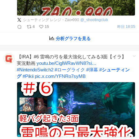
シューティング レンジ・Zao•990
@
_shootingclub
4
15
昨日 18:05
分析グラフを見る
【IRA】#6 雷鳴の弓を最大強化してみる3面【イラ】
実況動画
youtu.be/CiglWRavWN8?si…
#
NintendoSwitch2
#
ローグライク
#
弾幕
#
シューティン
グ
#
Pikii
pic.x.com/YFNRo7syMB