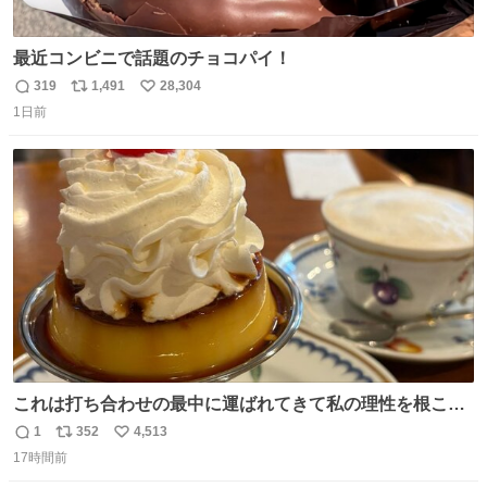
最近コンビニで話題のチョコパイ！
319
1,491
28,304
返
リ
い
1日前
信
ポ
い
数
ス
ね
ト
数
数
これは打ち合わせの最中に運ばれてきて私の理性を根こそ
ぎ奪い去ったプリンの写真です。
1
352
4,513
返
リ
い
17時間前
信
ポ
い