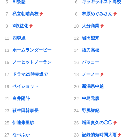
AI疑惑
ギラギラホスト高校
私立朝晴高校
林原めぐみさん
X収益化
大分商業
四季凪
岩田望来
ホームランダービー
抜刀高校
ノーヒットノーラン
バッコー
ドラマ25時赤坂で
ノーノー
ペイショット
新潟県中越
白井陽斗
中島元彦
萩生田幹事長
野尻智紀
伊達朱里紗
増田貴久の◯◯
なべふか
記録的短時間大雨