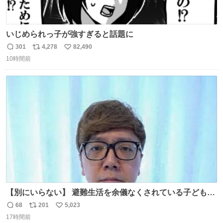
いじめられっ子が強すぎると話題に
301
4,278
82,490
返
リ
い
10時間前
信
ポ
い
数
ス
ね
ト
数
数
【別にいらない】 避難生活を余儀なくされている子どもた
ちのためにヒカキンボックス1000個を寄付させていただき
68
201
5,023
返
リ
い
ました
17時間前
信
ポ
い