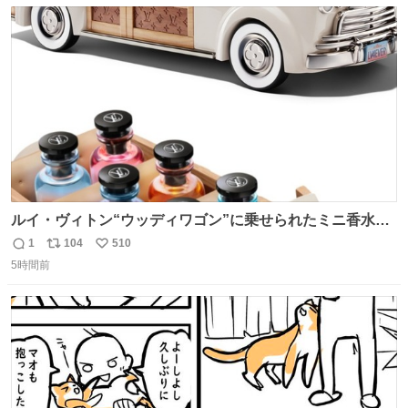
数
ス
ね
ト
数
数
ルイ・ヴィトン“ウッディワゴン”に乗せられたミニ香水コ
フレ、グラデカラーのフレグランスケースも - fashion-
1
104
510
返
リ
い
press.net/news/149472
5時間前
信
ポ
い
数
ス
ね
ト
数
数