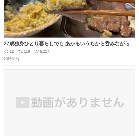
27歳独身ひとり暮らしでも あかるいうちから呑みながらキ
ッチンでひとり焼肉できてしあわせだもん՞ o̴̶̷̥ ̫ o̴̶̷̥ ՞
12
110
5,117
返
リ
い
23時間前
信
ポ
い
数
ス
ね
ト
数
数