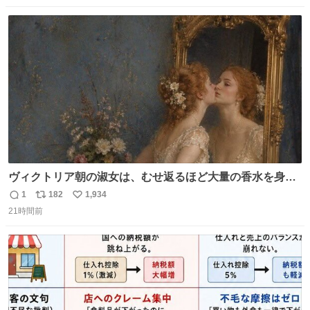
数
ス
ね
ト
数
数
ヴィクトリア朝の淑女は、むせ返るほど大量の香水を身に
つけるものではないとされていた。それでも香水は、髪や
1
182
1,934
返
リ
い
肌の手入れと同じくらい、ヴィクトリア朝の女性達の美容
21時間前
信
ポ
い
習慣に欠かせないものだった。 当時の香水は、現在私たち
数
ス
ね
が知る香水よりも単純な組成で、その大部分は薔薇、菫、
ト
数
数
ベルガモット、