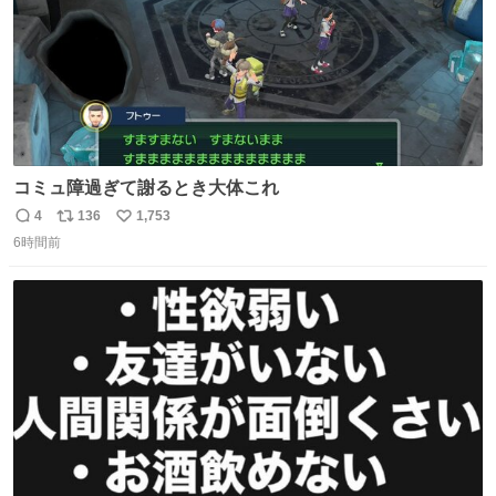
コミュ障過ぎて謝るとき大体これ
4
136
1,753
返
リ
い
6時間前
信
ポ
い
数
ス
ね
ト
数
数