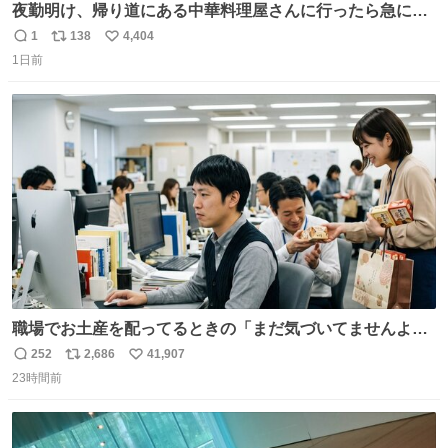
夜勤明け、帰り道にある中華料理屋さんに行ったら急に
「トイレニネコチャンイルヨ！ドウブツスキデショ！」と
1
138
4,404
返
リ
い
言われ(好きだけどさ……)とトイレ行ったらまじで可愛い
1日前
信
ポ
い
猫ちゃんがいた最大級のありがとうありがとうありがとう
数
ス
ね
ね〜〜〜！
ト
数
数
職場でお土産を配ってるときの「まだ気づいてませんよ」
的な演技が毎回シンドい。
252
2,686
41,907
返
リ
い
23時間前
信
ポ
い
数
ス
ね
ト
数
数