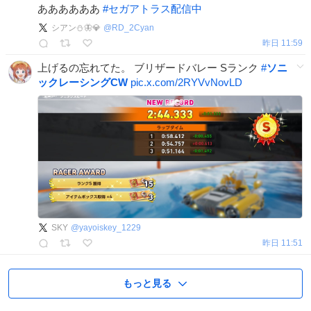
ああああああ
#
セガアトラス配信中
シアン⛄️🦋💎
@
RD_2Cyan
昨日 11:59
上げるの忘れてた。 ブリザードバレー Sランク
#
ソニ
ックレーシングCW
pic.x.com/2RYVvNovLD
SKY
@
yayoiskey_1229
昨日 11:51
もっと見る