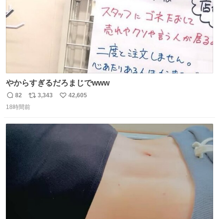
やからすぎるだろまじでwww
82
3,343
42,605
返
リ
い
18時間前
信
ポ
い
数
ス
ね
ト
数
数