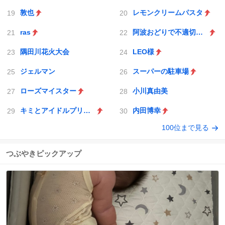
敦也
レモンクリームパスタ
ras
阿波おどりで不適切な動画
隅田川花火大会
LEO様
ジェルマン
スーパーの駐車場
ローズマイスター
小川真由美
キミとアイドルプリキュア♪
内田博幸
100位まで見る
つぶやきピックアップ