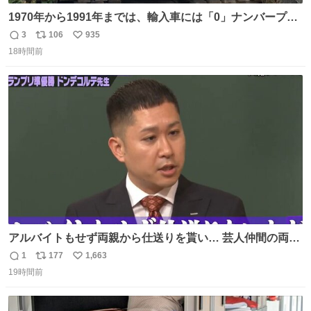
1970年から1991年までは、輸入車には「0」ナンバープレ
ートが使用されていました。 その後、この制度は廃止さ
3
106
935
返
リ
い
れ、すべての「0」ナンバープレートは抹消・無効化され
18時間前
信
ポ
い
ました。 ところが最近、その「0」ナンバープレートを装
数
ス
ね
着した車両が発見されました。 今でも残っていること自体
ト
数
数
が奇跡です……。
アルバイトもせず両親から仕送りを貰い… 芸人仲間の両親
のスネまでかじる!? ドンデコルテ銀次⚡️ 無料見逃し配信は
1
177
1,663
返
リ
い
こちらから ▶︎abema.go.link/gBLVb ◤しくじり先生
19時間前
信
ポ
い
ABEMAにて毎週最新話無料配信中◢ @10000nabe
数
ス
ね
@akmllube0617
ト
数