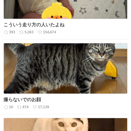
こういう走り方の人いたよね
393
5,363
154,674
返
リ
い
信
ポ
い
数
ス
ね
ト
数
数
撮らないでのお顔
10
674
17,139
返
リ
い
信
ポ
い
数
ス
ね
ト
数