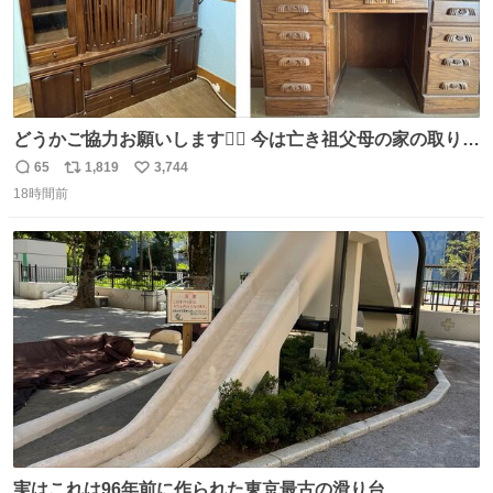
どうかご協力お願いします🙇‍♂️ 今は亡き祖父母の家の取り壊
しが決まり、どうしても処分して欲しくない食器棚と机の
65
1,819
3,744
返
リ
い
引き取り手を探しております この2つは私の祖母が当初一
18時間前
信
ポ
い
目惚れで購入したもので、祖母はc型肝炎で58歳という若
数
ス
ね
さで亡くなりましたが、この家具達をとても大切にしてお
ト
数
数
りました 続く↓
実はこれは96年前に作られた東京最古の滑り台