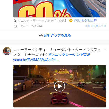
ソニック・ザ・ヘッジホッグ【公式】
@
SonicOfficialJP
51
204
8月7日(金) 7:38
分析グラフを見る
ニューヨークシティ ミュータント・タートルズフェ
スタ ドナテロで1位
#
ソニックレーシングCW
youtu.be/Ez9MA39wAsI?si…