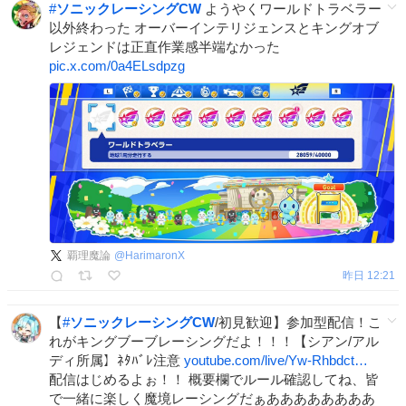
#
ソニックレーシングCW
ようやくワールドトラベラー
以外終わった オーバーインテリジェンスとキングオブ
レジェンドは正直作業感半端なかった
pic.x.com/0a4ELsdpzg
覇理魔論
@
HarimaronX
昨日 12:21
【
#
ソニックレーシングCW
/初見歓迎】参加型配信！こ
れがキングブーブレーシングだよ！！！【シアン/アル
ディ所属】ﾈﾀﾊﾞﾚ注意
youtube.com/live/Yw-Rhbdct…
配信はじめるよぉ！！ 概要欄でルール確認してね、皆
で一緒に楽しく魔境レーシングだぁああああああああ