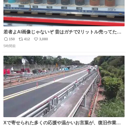
若者よAI画像じゃないぞ 昔はガチで2リットル売ってたん
やでw
150
412
3,080
返
リ
い
5時間前
信
ポ
い
数
ス
ね
ト
数
数
Xで寄せられた多くの応援や温かいお言葉が、復旧作業に