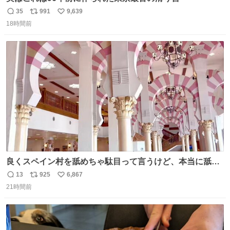
35
991
9,639
返
リ
い
18時間前
信
ポ
い
数
ス
ね
ト
数
数
良くスペイン村を舐めちゃ駄目って言うけど、本当に舐め
ちゃ行けないのはスペィン村ホテル🏛🏨 だってロビーから
13
925
6,867
返
リ
い
中庭抜けるだけでこの有様🤩 ディズニーホテル泊まってる
21時間前
信
ポ
い
場所じゃない。 5年振りの志摩スペイン村パルケエスパー
数
ス
ね
ニャは益々素晴らしい場所になってる
ト
数
数