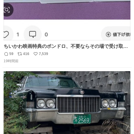
ちいかわ映画特典のボンドロ、不要ならその場で受け取り
辞退すれば良いのに白々しい
59
416
7,539
返
リ
い
19時間前
信
ポ
い
数
ス
ね
ト
数
数