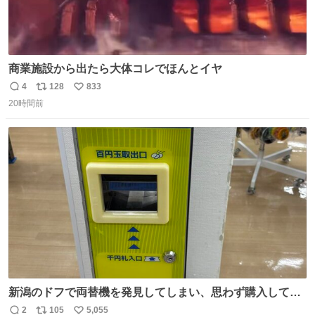
商業施設から出たら大体コレでほんとイヤ
4
128
833
返
リ
い
20時間前
信
ポ
い
数
ス
ね
ト
数
数
新潟のドフで両替機を発見してしまい、思わず購入してし
まい大阪に発送するイベントが発生
2
105
5,055