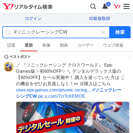
i
ログイン
ID新規取得
検索
キ
ー
話題
最新
画像
動画
ユーザー
ウェブ検索
ワ
ベストポスト
ー
ド
／ 『ソニックレーシング クロスワールド』 Epic
を
Games版 ✨初60%OFF✨ ＼ デジタルデラックス版の
消
【60%OFF】セール実施中！ 購入を迷っていた方は こ
す
の機会をぜひお見逃しなく！👀 🛒購入はこちら
store.epicgames.com/p/sonic-racing…
#
ソニックレー
シングCW
pic.x.com/7zrTcKEMOE