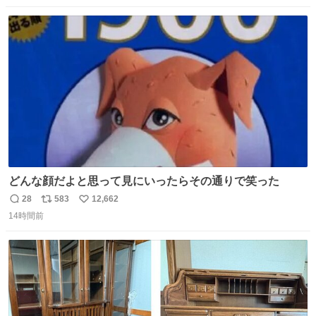
数
ス
ね
ト
数
数
どんな顔だよと思って見にいったらその通りで笑った
28
583
12,662
返
リ
い
14時間前
信
ポ
い
数
ス
ね
ト
数
数