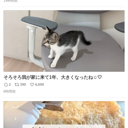
に開き天井の温度もしっかり上がるのでかなり使いやすく
18時間前
信
ポ
い
なりました😎
数
ス
ね
ト
数
数
そろそろ我が家に来て1年、大きくなったね☺️🤍
2
390
6,698
返
リ
い
8時間前
信
ポ
い
数
ス
ね
ト
数
数