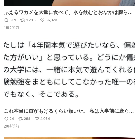
ふえるワカメを大量に食べて、水を飲むとおなかは膨ら
む・・・・！？ ⚠️よい子は絶対マネしないでね⚠️ #夏休み
319
1,213
36,328
返
リ
い
の自由研究
16時間前
信
ポ
い
数
ス
ね
ト
数
数
これ本当に首がもげるくらい頷いた。 私は入学前に送られ
てきた、大学のサークル紹介冊子を見た時点で終わりを感
24
288
4,054
返
リ
い
じたので、女子大でもないくせに偏差値の高い大学のイン
20時間前
信
ポ
い
カレサークルに突撃して所属するという奇行で事なきを得
数
ス
ね