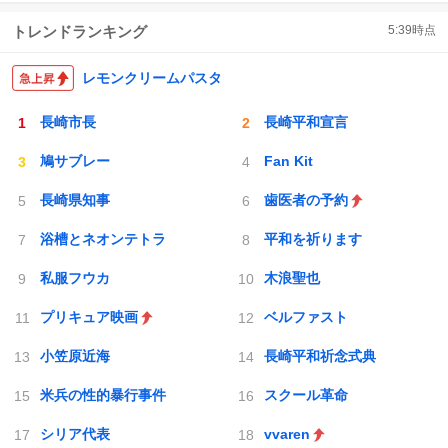
トレンドランキング
5:39
時点
レモンクリームパスタ
長崎市長
長崎平和宣言
鳩サブレー
Fan Kit
長崎県知事
歯医者の予約
浴槽とネオンテトラ
平和を祈ります
私服フウカ
木浪聖也
プリキュア映画
ベルファスト
小笠原近海
長崎平和祈念式典
米兵の性的暴行事件
スクール革命
シリア代表
vvaren