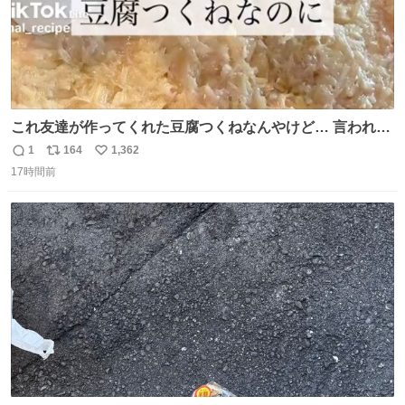
これ友達が作ってくれた豆腐つくねなんやけど… 言われる
まで豆腐って気づかなかった🤣✨ふわふわで食べ応えある
1
164
1,362
返
リ
い
し普通につくねより好きかもしれん🥹🤍 ダイエット中でも
17時間前
信
ポ
い
罪悪感なく食べられるの最高👇
数
ス
ね
ト
数
数