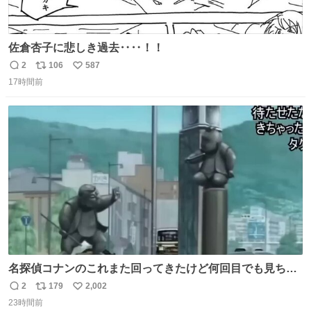
佐倉杏子に悲しき過去‥‥！！
2
106
587
返
リ
い
17時間前
信
ポ
い
数
ス
ね
ト
数
数
名探偵コナンのこれまた回ってきたけど何回目でも見ちゃ
う魔力あるのよな
2
179
2,002
返
リ
い
23時間前
信
ポ
い