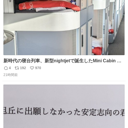
数
新時代の寝台列車、新型nightjetで誕生したMini Cabin ま
さに走るカプセルホテルといった感じで、一人旅で利用す
4
192
970
返
リ
い
るのにはちょうどいい設備。 他の人も言ってましたが、サ
21時間前
信
ポ
い
ンライズの後継に欲しい…
数
ス
ね
ト
数
数