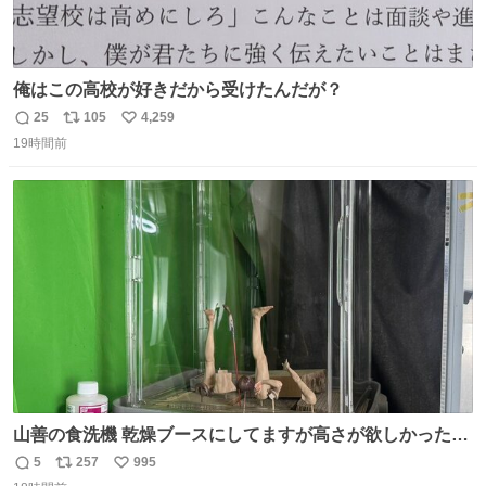
俺はこの高校が好きだから受けたんだが？
25
105
4,259
返
リ
い
19時間前
信
ポ
い
数
ス
ね
ト
数
数
山善の食洗機 乾燥ブースにしてますが高さが欲しかったの
でコレクションケースを置くだけのツルセコ改造 扉が手前
5
257
995
返
リ
い