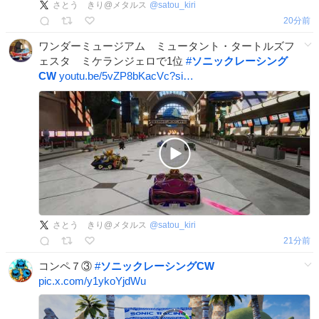
さとう きり@メタルス
@
satou_kiri
20分前
ワンダーミュージアム ミュータント・タートルズフ
ェスタ ミケランジェロで1位
#
ソニックレーシング
CW
youtu.be/5vZP8bKacVc?si…
さとう きり@メタルス
@
satou_kiri
22分前
コンペ７③
#
ソニックレーシングCW
pic.x.com/y1ykoYjdWu