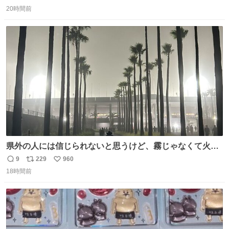
返
リ
い
20時間前
信
ポ
い
数
ス
ね
ト
数
数
県外の人には信じられないと思うけど、霧じゃなくて火山
灰です🌋 #桜島
9
229
960
返
リ
い
18時間前
信
ポ
い
数
ス
ね
ト
数
数