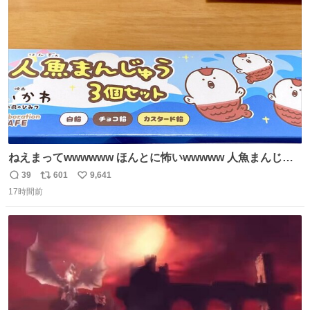
た。 高偏差値に行けないならせめてそれくらいした方が予
ト
数
数
後がいいです。 https://t.co/9nMHIrETkw
ねえまってwwwwww ほんとに怖いwwwww 人魚まんじゅ
う買ってきたから私も永遠のいのちを…ぐへへ…と思いな
39
601
9,641
返
リ
い
がら1つ食べたら 奥歯欠けたんだけど！！！！？？？ しか
17時間前
信
ポ
い
もガッツリ😭 まんじゅうだよ？？？？？？ ガリッて言っ
数
ス
ね
たから何？と思って口から出したら自分の歯wwwwww セ
ト
数
数
イレーンの呪いじゃん😭