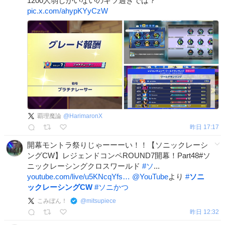
1200人弱しかいないのキツ過ぎでは？
pic.x.com/ahypKYyCzW
覇理魔論
@
HarimaronX
昨日 17:17
開幕モントラ祭りじゃーーーい！！【ソニックレーシ
ングCW】レジェンドコンペROUND7開幕！Part48#ソ
ニックレーシングクロスワールド
#
ソ
...
youtube.com/live/u5KNcqYfs…
@YouTube
より
#
ソニ
ックレーシングCW
#
ソニかつ
こみぼん！
@
mitsupiece
昨日 12:32