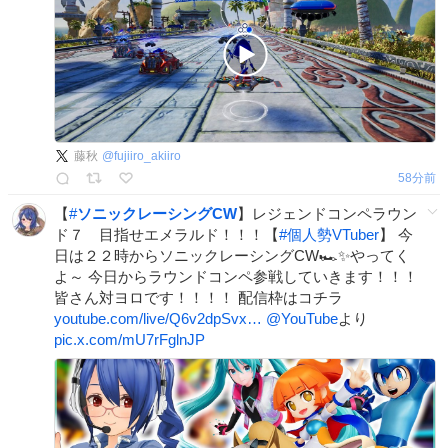
藤秋
@
fujiiro_akiiro
58分前
【
#
ソニックレーシングCW
】レジェンドコンペラウン
ド７ 目指せエメラルド！！！【
#
個人勢VTuber
】 今
日は２２時からソニックレーシングCW🏎✨やってく
よ～ 今日からラウンドコンペ参戦していきます！！！
皆さん対ヨロです！！！！ 配信枠はコチラ
youtube.com/live/Q6v2dpSvx…
@YouTube
より
pic.x.com/mU7rFglnJP