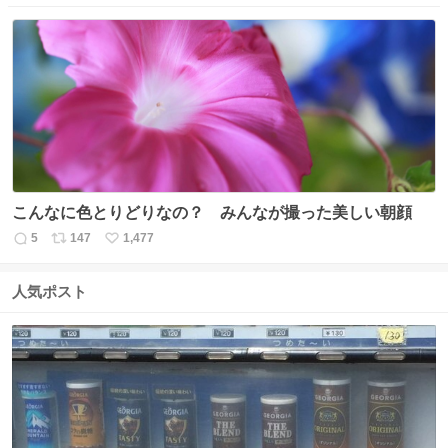
信
ポ
い
数
ス
ね
ト
数
数
こんなに色とりどりなの？ みんなが撮った美しい朝顔
5
147
1,477
返
リ
い
信
ポ
い
数
ス
ね
人気ポスト
ト
数
数