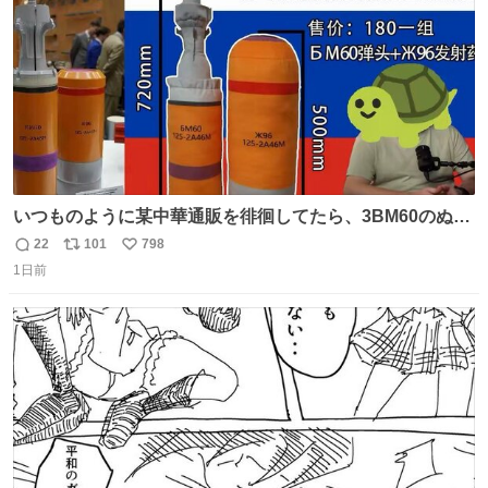
いつものように某中華通販を徘徊してたら、3BM60のぬい
ぐるみを発見してしまった…。
22
101
798
返
リ
い
1日前
信
ポ
い
数
ス
ね
ト
数
数