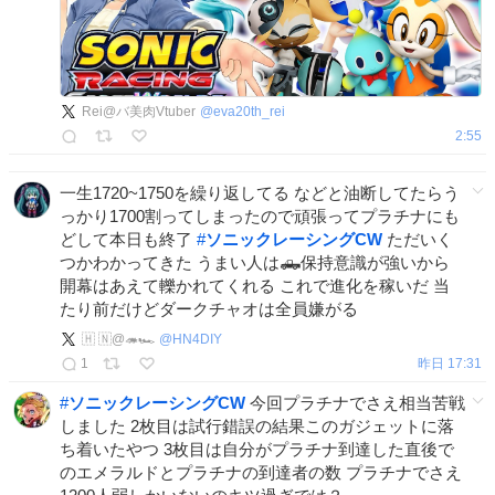
Rei@バ美肉Vtuber
@
eva20th_rei
2:55
一生1720~1750を繰り返してる などと油断してたらう
っかり1700割ってしまったので頑張ってプラチナにも
どして本日も終了
#
ソニックレーシングCW
ただいく
つかわかってきた うまい人は🛻保持意識が強いから
開幕はあえて轢かれてくれる これで進化を稼いだ 当
たり前だけどダークチャオは全員嫌がる
🇭 🇳@🦔🏎
@
HN4DIY
1
昨日 17:31
#
ソニックレーシングCW
今回プラチナでさえ相当苦戦
しました 2枚目は試行錯誤の結果このガジェットに落
ち着いたやつ 3枚目は自分がプラチナ到達した直後で
のエメラルドとプラチナの到達者の数 プラチナでさえ