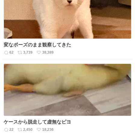
数
変なポーズのまま観察してきた
62
3,739
38,389
返
リ
い
信
ポ
い
数
ス
ね
ト
数
数
ケースから脱走して虚無なピヨ
22
2,450
18,236
返
リ
い