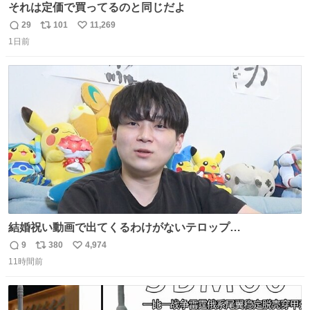
それは定価で買ってるのと同じだよ
29
101
11,269
返
リ
い
1日前
信
ポ
い
数
ス
ね
ト
数
数
結婚祝い動画で出てくるわけがないテロップ
youtu.be/4pJ7U22AYtw
9
380
4,974
返
リ
い
11時間前
信
ポ
い
数
ス
ね
ト
数
数