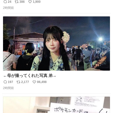
携わる社員の大きな励みとなっております。ありがとうご
24
386
1,900
返
リ
い
ざいます。 九州道
2時間前
信
ポ
い
数
ス
ね
ト
数
数
←母が撮ってくれた写真 弟→
197
2,177
86,498
返
リ
い
2時間前
信
ポ
い
数
ス
ね
ト
数
数