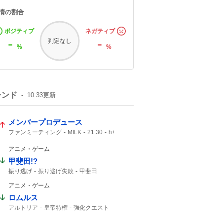
情の割合
ポジティブ
ネガティブ
-
-
判定なし
%
%
レンド
10:33
更新
メンバープロデュース
ファンミーティング
MILK
21:30
h+
アニメ・ゲーム
甲斐田!?
振り逃げ
振り逃げ失敗
甲斐田
アニメ・ゲーム
ロムルス
アルトリア
皇帝特権
強化クエスト
セイバー