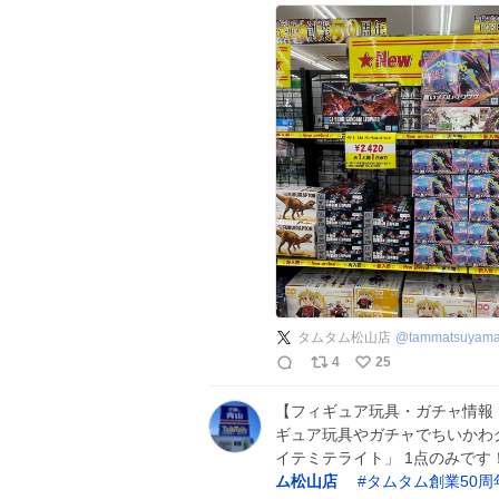
タムタム松山店
@
tammatsuyam
4
25
【フィギュア玩具・ガチャ情報
ギュア玩具やガチャでちいかわ
イテミテライト」 1点のみです
ム松山店
#
タムタム創業50周