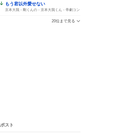
もう君以外愛せない
京本大我
剛くんの
京本大我くん
帝劇コン
光一くん
京本さん
DOMOTO
言いなさい
帝コン
市村正親
20位まで見る
気ポスト