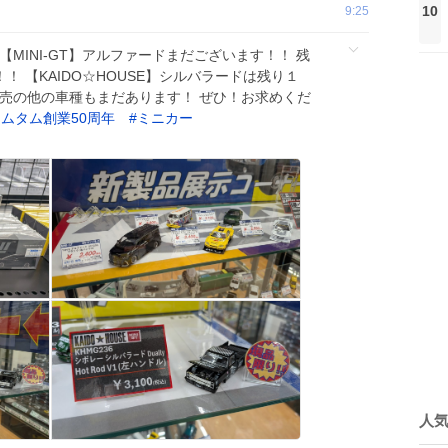
10
9:25
MINI-GT】アルファードまだございます！！ 残
！ 【KAIDO☆HOUSE】シルバラードは残り１
発売の他の車種もまだあります！ ぜひ！お求めくだ
ムタム創業50周年
#
ミニカー
人