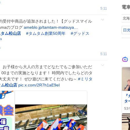
ね
a
数
電
5:11
北海
約受付中商品が追加されました！【グッドスマイル
uyamaのブログ
ameblo.jp/tamtam-matsuya…
日
ムタム松山店
#
タムタム創業50周年
#
グッドス
中
a
5:11
開催！ お子様から大人の方までどなたでもご参加いただ
4：00までの実施となります！ 時間内でしたらどのタ
大丈夫です！ ぜひ遊びに来てくださいね～
#
ミリタ
タム松山店
pic.x.com/2R7h1aE9eI
0
『
タ
も
53
ナ