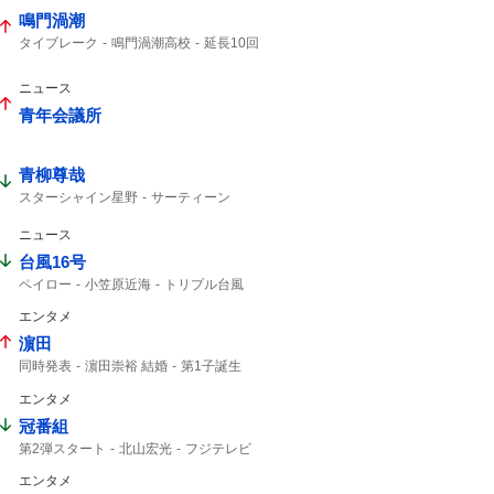
鳴門渦潮
タイブレーク
鳴門渦潮高校
延長10回
渦潮高校
西東京大会
9回2アウトから
西村くん
金子くん
ナイスゲーム
ニュース
2アウト
9回2アウト
2アウトから
ビデオ判定
青年会議所
青柳尊哉
スターシャイン星野
サーティーン
ジャグジャグ
コードナンバーサーティーン
仮面ライダーゼッツ
仮面ライダー
ニュース
台風16号
ペイロー
小笠原近海
トリプル台風
影響はない
16号
熱帯低気圧
午後3時
エンタメ
台風14号
14号
台風15号
濵田
同時発表
濵田崇裕 結婚
第1子誕生
重岡大毅 結婚
重岡大毅
濵田崇裕
エンタメ
WEST. 重岡
重岡
午後6時
結婚した
第1子
結婚した?
冠番組
第2弾スタート
北山宏光
フジテレビ
エンタメ