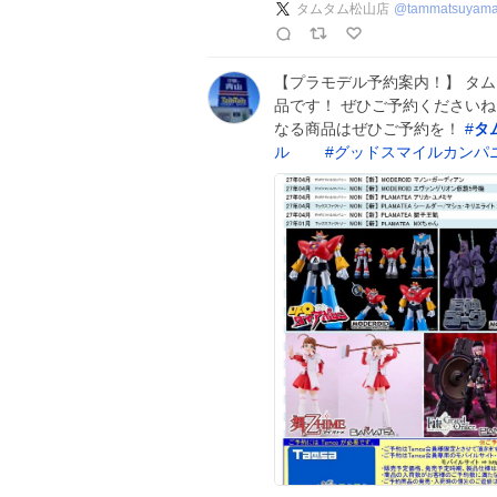
タムタム松山店
@
tammatsuyam
【プラモデル予約案内！】 タ
品です！ ぜひご予約くださいね
なる商品はぜひご予約を！
#
タ
ル
#
グッドスマイルカンパ