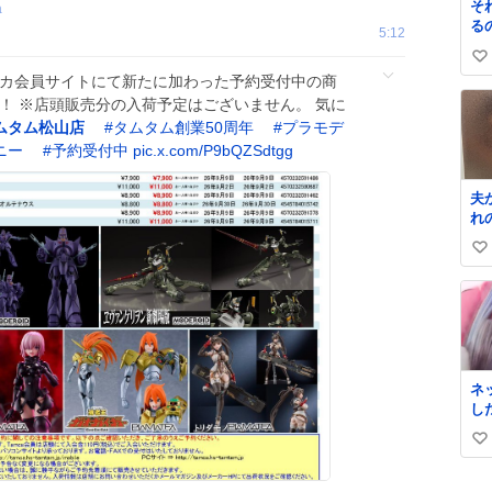
そ
a
る
5:12
い
ムカ会員サイトにて新たに加わった予約受付中の商
い
！ ※店頭販売分の入荷予定はございません。 気に
ね
ムタム松山店
#
タムタム創業50周年
#
プラモデ
数
ニー
#
予約受付中
pic.x.com/P9bQZSdtgg
夫
れ
い
い
ね
数
ネ
し
来
い
い