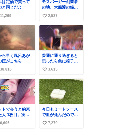
れは定価で買って
モスバーガー創業者
のと同じだよ
の地、大船渡の銀の
モスバーガーに一
11,269
2,537
い
礼。
い
ね
数
から早く風呂あが
普通に通り過ぎると
の圧がこちら
思ったら急に椅子ガ
ッって来てビビっ
38,816
3,615
い
た。そんでまじいい
匂い。← #超特急
い
_ESCORT
ね
数
ットで会うと約束
今日もミートソース
た人 1枚目。実際
で皿が死んだので、
た人2枚目
天日干しをしていま
6,605
7,279
い
す🍝 ありがとう先人
の知恵
い