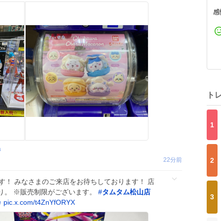
感
ト
1
a
22分前
2
す！ みなさまのご来店をお待ちしております！ 店
り。 ※販売制限がございます。
#
タムタム松山店
3
カ
pic.x.com/t4ZnYfORYX