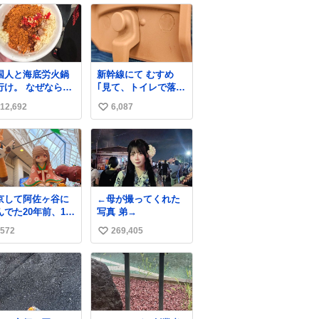
国人と海底労火鍋
新幹線にて むすめ
行け。 なぜならえ
｢見て、トイレで落ち
い調合して美味し
込んでる人｣ それに
12,692
6,087
い
ぎる ソースを作っ
しか見えなくなった
くれるから。
どうしてくれるんだ
い
ね
数
京して阿佐ヶ谷に
←母が撮ってくれた
んでた20年前、19
写真 弟→
の時から毎年参加
572
269,405
い
てるお祭りなので
っても感慨深いで
い
。うれしーーー！
ね
っていただいた方
数
当にありがとう。