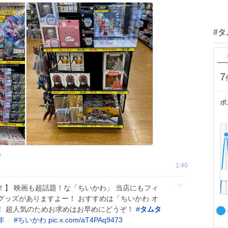
#
7
ポ
a
1:40
！】 映画も超話題！な「ちいかわ」 当店にもフィ
グッズがありますよー！ おすすめは「ちいかわ オ
！ 超人気のためお求めはお早めにどうぞ！
#
タムタ
年
#
ちいかわ
pic.x.com/aT4PAq9473