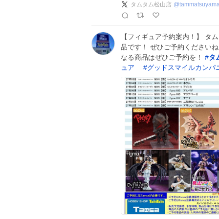
タムタム松山店
@
tammatsuyam
【フィギュア予約案内！】 タ
品です！ ぜひご予約くださいね
なる商品はぜひご予約を！
#
タ
ュア
#
グッドスマイルカンパ