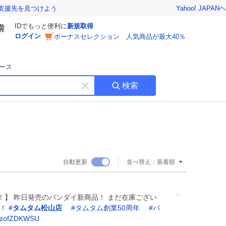
Yahoo! JAPAN
ヘ
支援先を見つけよう
IDでもっと便利に
新規取得
ログイン
ボーナスセレクション 人気商品が最大40％
ース
検索
キ
ー
ワ
ー
ド
を
消
自動更新
並べ替え：
新着順
す
！】 昨日発売のバンダイ新商品！ まだ在庫ござい
で！
#
タムタム松山店
#
タムタム創業50周年
#
バ
/LzofZDKWSU