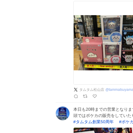
タムタム松山店
@
tammatsuyam
本日も20時までの営業となりま
頭ではポケカの販売をしていた
#
タムタム創業50周年
#
ポケ