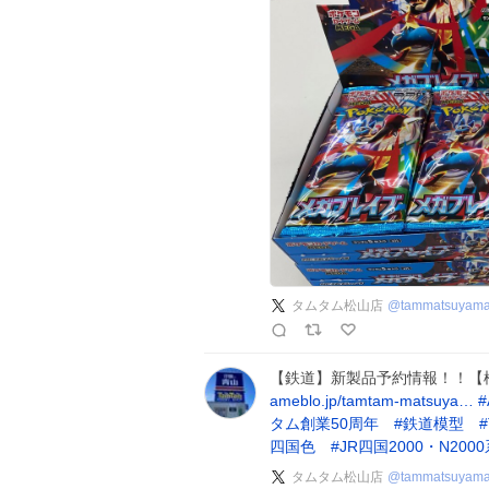
タムタム松山店
@
tammatsuyam
【鉄道】新製品予約情報！！【模型】 
ameblo.jp/tamtam-matsuya…
#
タム創業50周年
#
鉄道模型
#
四国色
#
JR四国2000・N200
タムタム松山店
@
tammatsuyam