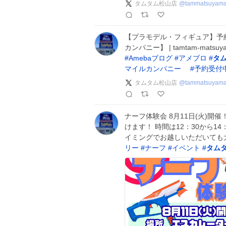
タムタム松山店
@
tammatsuyam
【プラモデル・フィギュア】予
カンパニー】 | tamtam-mats
#
Amebaブログ
#
アメブロ
#
タ
マイルカンパニー
#
予約受付
タムタム松山店
@
tammatsuyam
ナーフ体験会 8月11日(火)
けます！ 時間は12：30から1
イミングでお越しいただいても
リー
#
ナーフ
#
イベント
#
タム