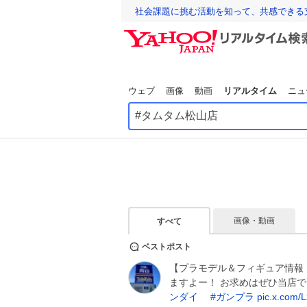
社会課題に挑む活動を知って、共感できる
ウェブ
画像
動画
リアルタイム
ニュ
画像・動画
すべて
ベストポスト
【プラモデル＆フィギュア情報
ますよー！ お求めはぜひ当店
ンダイ
#
ガンプラ
pic.x.com