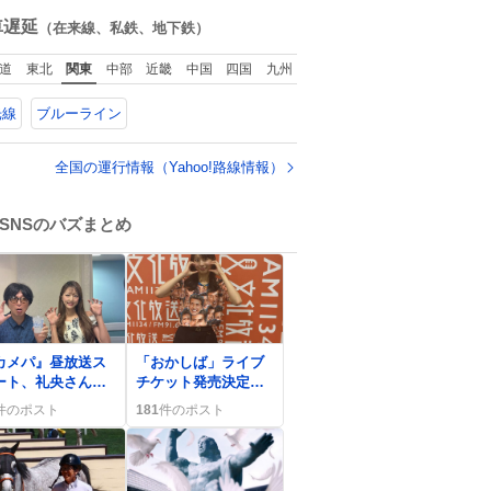
ね
数
車遅延
（在来線、私鉄、地下鉄）
道
東北
関東
中部
近畿
中国
四国
九州
光線
ブルーライン
全国の運行情報（Yahoo!路線情報）
SNSのバズまとめ
0
カメパ』昼放送ス
「おかしば」ライブ
ート、礼央さんと
チケット発売決定、
よこちゃんがリス
牧野真莉愛新コーナ
件のポスト
181
件のポスト
ーと歓談
ーにファン歓喜