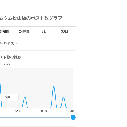
タムタム松山店の
ポスト数グラフ
6時間
24時間
7日
30日
件のポスト
スト数の推移
5:00
3
件
6:30
8:30
10:30