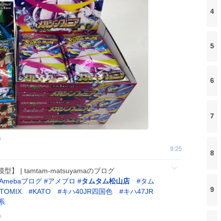
4
5
6
7
a
9:25
8
| tamtam-matsuyamaのブログ
Amebaブログ
#
アメブロ
#
タムタム松山店
#
タム
9
TOMIX
#
KATO
#
キハ40JR四国色
#
キハ47JR
0系
a