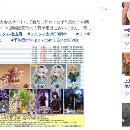
a
7:14
ムカ会員サイトにて新たに加わった予約受付中の商
！ ※店頭販売分の入荷予定はございません。 気に
中
ムタム松山店
#
タムタム創業50周年
#
フィギ
に
ニー
#
予約受付中
pic.x.com/UEg4z9OVQr
ぐ
い
す
て
い
ね
数
上
住
歳
い
し
と
い
す
ね
作
数
本