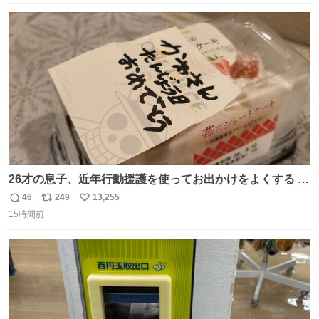
数
ス
ね
ト
数
数
26才の息子、近年行動援護を使ってお出かけをよくする 親
との外出はもう嫌らしい。 中身は小学生位なのに小癪な😅
46
249
13,255
返
リ
い
昨日は夜のショッピングモールに行った 先に寝といてよ❗
15時間前
信
ポ
い
と何度も何度も言い残して。 起きたら冷蔵庫に… ああ、こ
数
ス
ね
れ買いに行ってくれたんだ…😭
ト
数
数