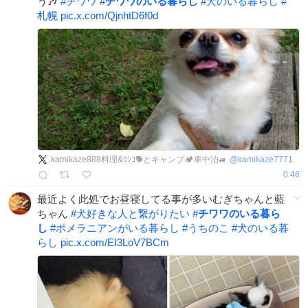
う🎶
#
チワワ
#
チワワのいる暮らし
#
犬のいる暮らし
#
札幌
pic.x.com/QjnhtD6f0d
kamikaze888料理&ﾜﾝｺ🐕️とキャンプ🏕車中泊🚙
@
kamikaze7771
0:46
最近よく此処でお昼寝してる事が多いむぎちゃんと藍
ちゃん
#
犬好きな人と繋がりたい
#
チワワのいる暮ら
し
#
ポメラニアンがいる暮らし
#
うちのこ
#
犬のいる暮
らし
pic.x.com/EI3LoV7BCm