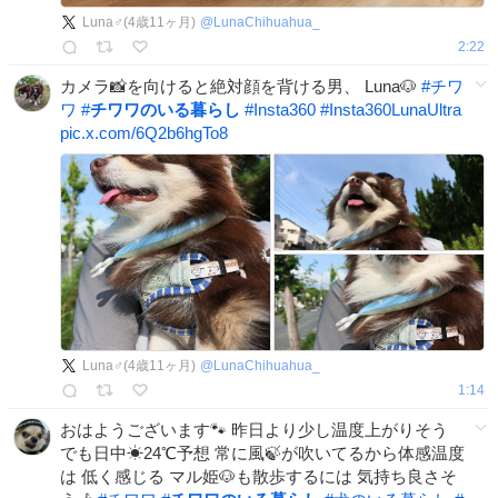
Luna♂(4歳11ヶ月)
@
LunaChihuahua_
2:22
カメラ📸を向けると絶対顔を背ける男、 Luna🐶
#
チワ
ワ
#
チワワのいる暮らし
#
Insta360
#
Insta360LunaUltra
pic.x.com/6Q2b6hgTo8
Luna♂(4歳11ヶ月)
@
LunaChihuahua_
1:14
おはようございます🐾 昨日より少し温度上がりそう
でも日中☀24℃予想 常に風🍃が吹いてるから体感温度
は 低く感じる マル姫🐶も散歩するには 気持ち良さそ