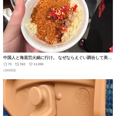
中国人と海底労火鍋に行け。 なぜならえぐい調合して美味
しすぎる ソースを作ってくれるから。
70
582
12,096
返
リ
い
18時間前
信
ポ
い
数
ス
ね
ト
数
数