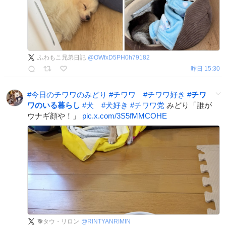
ふわもこ兄弟日記
@
OWfxD5PH0h79182
昨日 15:30
#
今日のチワワのみどり
#
チワワ
#
チワワ好き
#
チワ
ワのいる暮らし
#
犬
#
犬好き
#
チワワ党
みどり「誰が
ウナギ顔や！」
pic.x.com/3S5fMMCOHE
🐕タウ・リロン
@
RINTYANRIMIN