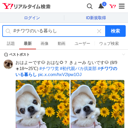
i
ログイン
ID新規取得
検索
キ
ー
話題
最新
画像
動画
ユーザー
ウェブ検索
ワ
ベストポスト
ー
ド
おはよーです🐶 おはな🌻？ きょーみ ないです🐶 (8/9
を
☀️18〜25℃)
#
チワワ党
#
初代親バカ倶楽部
#
チワワの
消
いる暮らし
pic.x.com/hxV2Ipw1OJ
す