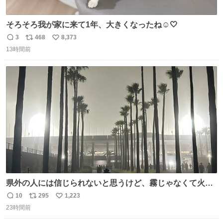
そろそろ我が家に来て1年、大きくなったね☺️🤍
3
468
8,373
返
リ
い
13時間前
信
ポ
い
数
ス
ね
ト
数
数
県外の人には信じられないと思うけど、霧じゃなくて火山
灰です🌋 #桜島
10
295
1,223
返
リ
い
23時間前
信
ポ
い
数
ス
ね