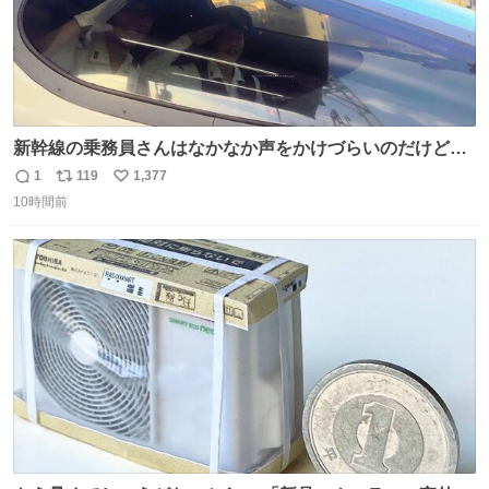
新幹線の乗務員さんはなかなか声をかけづらいのだけど😅
ルミエールの運転士さん、運転台にカメラマン向けたらお
1
119
1,377
返
リ
い
二人で敬礼🫡✨ 暗くて上手く撮れないなぁ…な顔してた
10時間前
信
ポ
い
ら、わざわざ車外に出て来てくださり✨ 「フリー素材なの
数
ス
ね
で載せて大丈夫です！」と自ら言ってくださる親切気さく
ト
数
数
なS運転士さん感謝