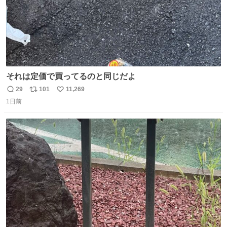
それは定価で買ってるのと同じだよ
29
101
11,269
返
リ
い
1日前
信
ポ
い
数
ス
ね
ト
数
数