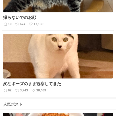
撮らないでのお顔
10
674
17,139
返
リ
い
信
ポ
い
数
ス
ね
ト
数
数
変なポーズのまま観察してきた
62
3,743
38,409
返
リ
い
信
ポ
い
数
ス
ね
人気ポスト
ト
数
数