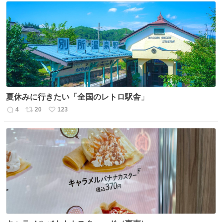
夏休みに行きたい「全国のレトロ駅舎」
4
20
123
返
リ
い
信
ポ
い
数
ス
ね
ト
数
数