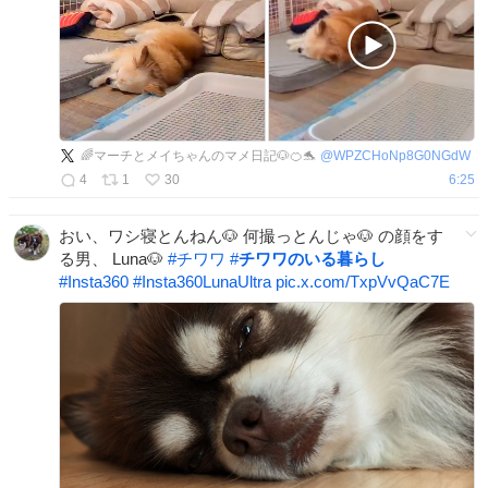
🌈マーチとメイちゃんのマメ日記🐶🍊🐬
@
WPZCHoNp8G0NGdW
4
1
30
6:25
おい、ワシ寝とんねん🐶 何撮っとんじゃ🐶 の顔をす
る男、 Luna🐶
#
チワワ
#
チワワのいる暮らし
#
Insta360
#
Insta360LunaUltra
pic.x.com/TxpVvQaC7E