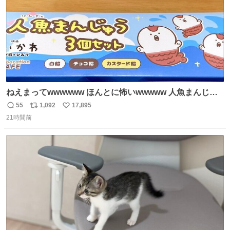
ねえまってwwwwww ほんとに怖いwwwww 人魚まんじゅ
う買ってきたから私も永遠のいのちを…ぐへへ…と思いな
55
1,092
17,895
返
リ
い
がら1つ食べたら 奥歯欠けたんだけど！！！！？？？ しか
21時間前
信
ポ
い
もガッツリ😭 まんじゅうだよ？？？？？？ ガリッて言っ
数
ス
ね
たから何？と思って口から出したら自分の歯wwwwww セ
ト
数
数
イレーンの呪いじゃん😭