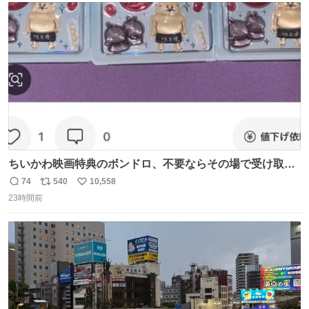
ト
数
数
ちいかわ映画特典のボンドロ、不要ならその場で受け取り
辞退すれば良いのに白々しい
74
540
10,558
返
リ
い
23時間前
信
ポ
い
数
ス
ね
ト
数
数