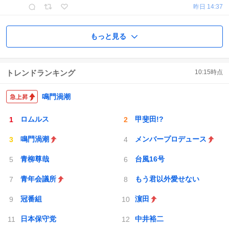
昨日 14:37
もっと見る
トレンドランキング
10:15
時点
鳴門渦潮
ロムルス
甲斐田!?
鳴門渦潮
メンバープロデュース
青柳尊哉
台風16号
青年会議所
もう君以外愛せない
冠番組
濵田
日本保守党
中井裕二