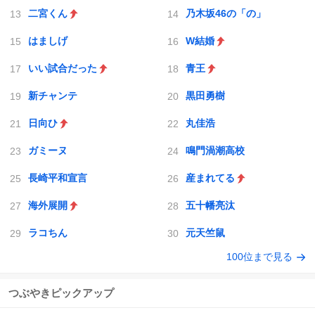
二宮くん
乃木坂46の「の」
はましげ
W結婚
いい試合だった
青王
新チャンテ
黒田勇樹
日向ひ
丸佳浩
ガミーヌ
鳴門渦潮高校
長崎平和宣言
産まれてる
海外展開
五十幡亮汰
ラコちん
元天竺鼠
100位まで見る
つぶやきピックアップ