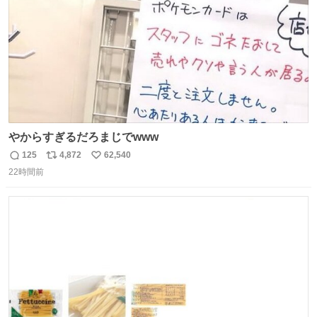
やからすぎるだろまじでwww
125
4,872
62,540
返
リ
い
22時間前
信
ポ
い
数
ス
ね
ト
数
数