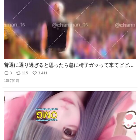
数
普通に通り過ぎると思ったら急に椅子ガッって来てビビっ
た。そんでまじいい匂い。← #超特急_ESCORT
3
115
3,411
返
リ
い
10時間前
信
ポ
い
数
ス
ね
ト
数
数