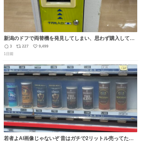
新潟のドフで両替機を発見してしまい、思わず購入してし
まい大阪に発送するイベントが発生
3
227
9,499
返
リ
い
1日前
信
ポ
い
数
ス
ね
ト
数
数
若者よAI画像じゃないぞ 昔はガチで2リットル売ってたん