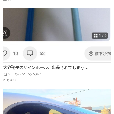
信
ポ
い
数
ス
ね
ト
数
数
大谷翔平のサインボール、出品されてしまう…
50
222
5,467
返
リ
い
21時間前
信
ポ
い
数
ス
ね
ト
数
数