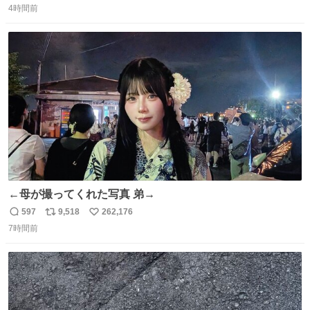
4時間前
信
ポ
い
数
ス
ね
ト
数
数
←母が撮ってくれた写真 弟→
597
9,518
262,176
返
リ
い
7時間前
信
ポ
い
数
ス
ね
ト
数
数