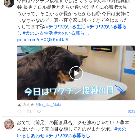
今日はワクチン接種💉でした くぅちゃん🐶🐾終始真顔
😂 長男チロル🌈🐕とえらい違い😊 早くに心臓肥大見
つかって、そこからが長かったからね🥺 今日は安静に
しなきゃなので、真っ直ぐ家に帰ってきて今はまった
りしてます🥰
#
チワワのいる生活
#
チワワのいる暮ら
し
#
犬のいる生活
#
犬のいる暮らし
pic.x.com/nSXQkKmUJ9
みえ★
@
Bz_dct_Maki
8:33
おてて（前足）の開き具合、クセ強めじゃない？😂本
人はいたって真面目な顔してるのがまたツボ。
#
犬の
いるしあわせ
#
チワワのいる暮らし