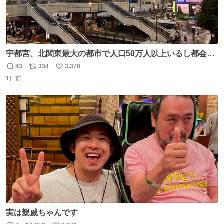
宇都宮、北関東最大の都市で人口50万人以上いるし都会何
だろうなと思っていたら想像以上に都会で興奮した
43
334
3,378
返
リ
い
1日前
信
ポ
い
数
ス
ね
ト
数
数
実は親戚ちゃんです