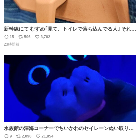
新幹線にて むすめ｢見て、トイレで落ち込んでる人｣ それに
しか見えなくなった どうしてくれるんだ
15
506
3,782
返
リ
い
23時間前
信
ポ
い
数
ス
ね
ト
数
数
水族館の深海コーナーでちいかわのセイレーンぬい取り出
したら目光っててビビりました #ちいかわ
9
2,090
21,854
返
リ
い