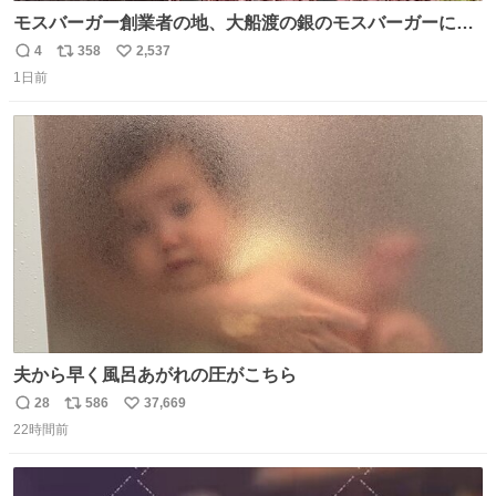
モスバーガー創業者の地、大船渡の銀のモスバーガーに一
礼。
4
358
2,537
返
リ
い
1日前
信
ポ
い
数
ス
ね
ト
数
数
夫から早く風呂あがれの圧がこちら
28
586
37,669
返
リ
い
22時間前
信
ポ
い
数
ス
ね
ト
数