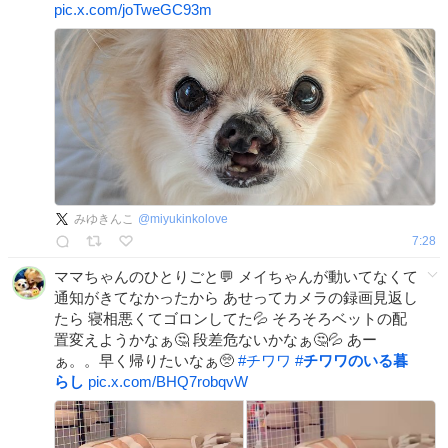
pic.x.com/joTweGC93m
みゆきんこ
@
miyukinkolove
7:28
ママちゃんのひとりごと💬 メイちゃんが動いてなくて
通知がきてなかったから あせってカメラの録画見返し
たら 寝相悪くてゴロンしてた💦 そろそろベットの配
置変えようかなぁ🤔 段差危ないかなぁ🤔💦 あー
ぁ。。早く帰りたいなぁ🥺
#
チワワ
#
チワワのいる暮
らし
pic.x.com/BHQ7robqvW