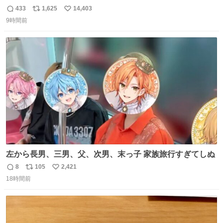
やでw
433
1,625
14,403
返
リ
い
9時間前
信
ポ
い
数
ス
ね
ト
数
数
左から長男、三男、父、次男、末っ子 家族旅行すぎてしぬ
8
105
2,421
返
リ
い
18時間前
信
ポ
い
数
ス
ね
ト
数
数