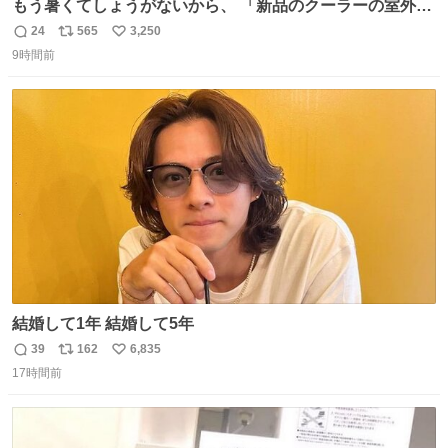
もう暑くてしょうがないから、 「新品のクーラーの室外機
のミニチュア」 でも見ていってよ
24
565
3,250
返
リ
い
9時間前
信
ポ
い
数
ス
ね
ト
数
数
結婚して1年 結婚して5年
39
162
6,835
返
リ
い
17時間前
信
ポ
い
数
ス
ね
ト
数
数