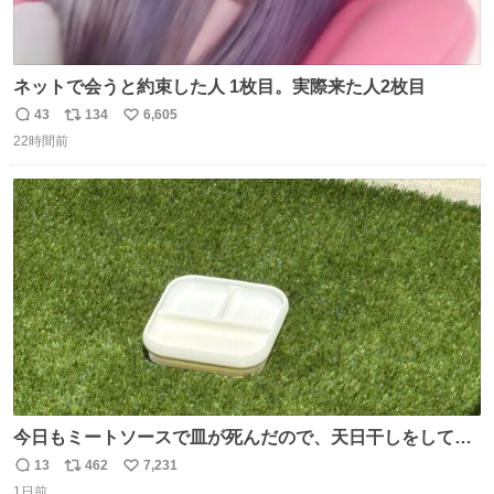
ネットで会うと約束した人 1枚目。実際来た人2枚目
43
134
6,605
返
リ
い
22時間前
信
ポ
い
数
ス
ね
ト
数
数
今日もミートソースで皿が死んだので、天日干しをしてい
ます🍝 ありがとう先人の知恵
13
462
7,231
返
リ
い
1日前