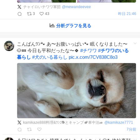
チャイロいチワワ軍団
@
mewandeevee
3
43
昨日 21:46
分析グラフを見る
こんばんﾜﾝ🐾 あ〜お腹いっぱい🐾 眠くなりました〜
🐶💤 今日も平和だったな〜🍀
#
チワワ
#
チワワのいる
暮らし
#
犬のいる暮らし
pic.x.com/7CV838C8o3
kamikaze888料理&ﾜﾝｺ🐕️とキャンプ🏕車中泊🚙
@
kamikaze7771
7分前