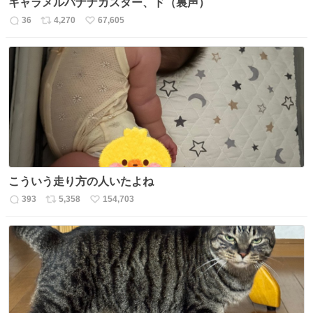
キャラメルバナナカスター、ド（裏声）
36
4,270
67,605
返
リ
い
信
ポ
い
数
ス
ね
ト
数
数
こういう走り方の人いたよね
393
5,358
154,703
返
リ
い
信
ポ
い
数
ス
ね
ト
数
数