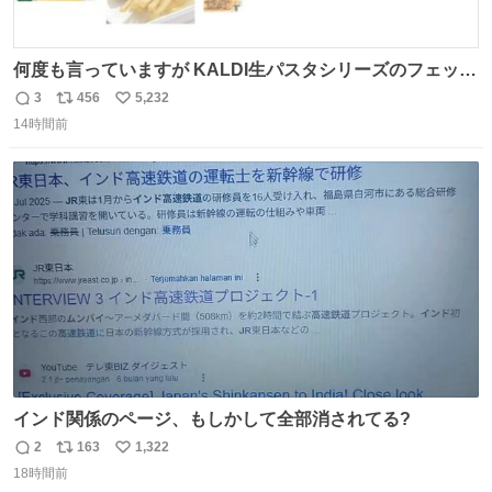
何度も言っていますが KALDI生パスタシリーズのフェット
チーネは 真剣(ガチ)で美味いぞ
3
456
5,232
返
リ
い
14時間前
信
ポ
い
数
ス
ね
ト
数
数
インド関係のページ、もしかして全部消されてる?
2
163
1,322
返
リ
い
18時間前
信
ポ
い