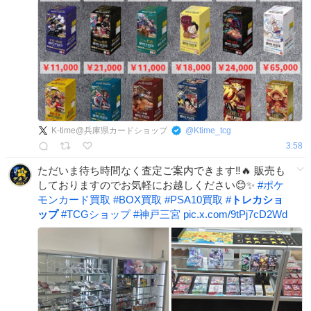
K-time@兵庫県カードショップ
@
Ktime_tcg
3:58
ただいま待ち時間なく査定ご案内できます‼️🔥 販売も
しておりますのでお気軽にお越しください😊✨
#
ポケ
モンカード買取
#
BOX買取
#
PSA10買取
#
トレカショ
ップ
#
TCGショップ
#
神戸三宮
pic.x.com/9tPj7cD2Wd