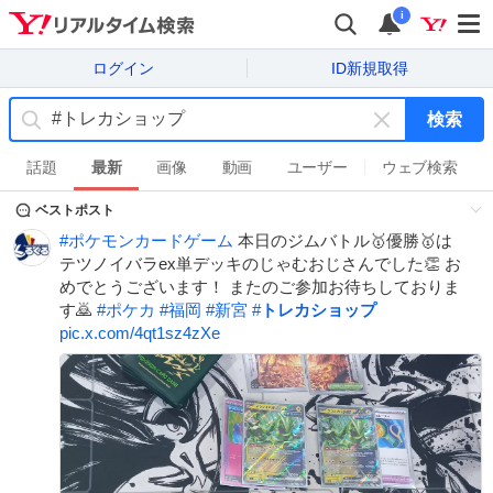
i
ログイン
ID新規取得
検索
キ
ー
話題
最新
画像
動画
ユーザー
ウェブ検索
ワ
ベストポスト
ー
ド
#
ポケモンカードゲーム
本日のジムバトル🥇優勝🥇は
を
テツノイバラex単デッキのじゃむおじさんでした👏 お
消
めでとうございます！ またのご参加お待ちしておりま
す
す🙇
#
ポケカ
#
福岡
#
新宮
#
トレカショップ
pic.x.com/4qt1sz4zXe