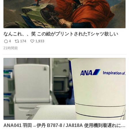
なんこれ、、笑 この絵がプリントされたTシャツ欲しい
4
174
1,933
返
リ
い
21時間前
信
ポ
い
数
ス
ね
ト
数
数
ANA041 羽田→伊丹 B787-8 / JA818A 使用機到着遅れにつ