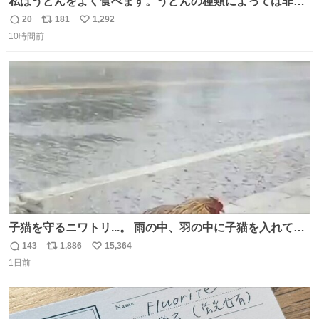
私はうどんをよく食べます。うどんの種類によっては非常
食にもなります。生うどんは消費期限が短く、冷凍うどん
20
181
1,292
返
リ
い
は長持ちする代わりに停電に弱いので、乾麺タイプのうど
10時間前
信
ポ
い
んなら水分が少なく長期保存するのにおすすめです。アル
数
ス
ね
ファ化米や缶詰など、色々な非常食がありますが、うどん
ト
数
数
もいかがでしょうか？
子猫を守るニワトリ...。 雨の中、羽の中に子猫を入れて守
る姿に感動した！！ 愛は種族を超える！
143
1,886
15,364
返
リ
い
1日前
信
ポ
い
数
ス
ね
ト
数
数