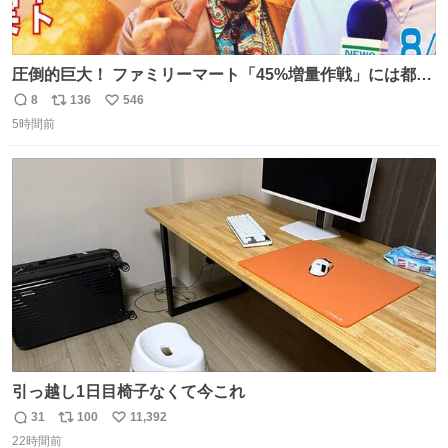
圧倒的巨大！ ファミリーマート「45%増量作戦」には都市
伝説が隠されている、のかもしれない。 web-
8
136
546
返
リ
い
mu.jp/news/79509/
5時間前
信
ポ
い
数
ス
ね
ト
数
数
引っ越し1日目椅子なくて今これ
31
100
11,392
返
リ
い
22時間前
信
ポ
い