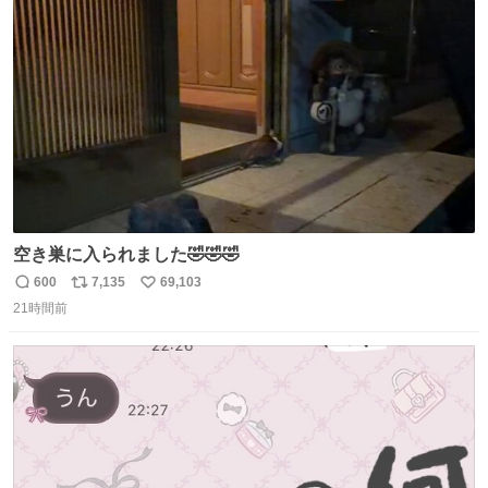
ト
数
数
空き巣に入られました🤣🤣🤣
600
7,135
69,103
返
リ
い
21時間前
信
ポ
い
数
ス
ね
ト
数
数