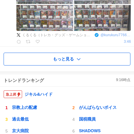
くるくる（トレカ・グッズ・ゲームショップ）
@
kurukuru7766901
3:46
もっと見る
トレンドランキング
9:16
時点
ジキル&ハイド
宗教上の配慮
がんばらないボイス
過去最低
国税職員
京大病院
SHADOWS