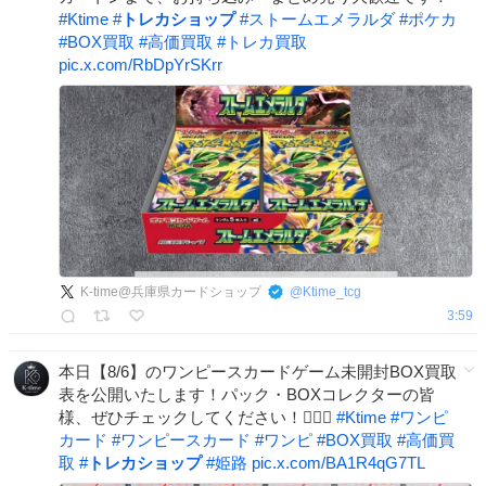
#
Ktime
#
トレカショップ
#
ストームエメラルダ
#
ポケカ
#
BOX買取
#
高価買取
#
トレカ買取
pic.x.com/RbDpYrSKrr
K-time@兵庫県カードショップ
@
Ktime_tcg
3:59
本日【8/6】のワンピースカードゲーム未開封BOX買取
表を公開いたします！パック・BOXコレクターの皆
様、ぜひチェックしてください！🏴‍☠️✨
#
Ktime
#
ワンピ
カード
#
ワンピースカード
#
ワンピ
#
BOX買取
#
高価買
取
#
トレカショップ
#
姫路
pic.x.com/BA1R4qG7TL