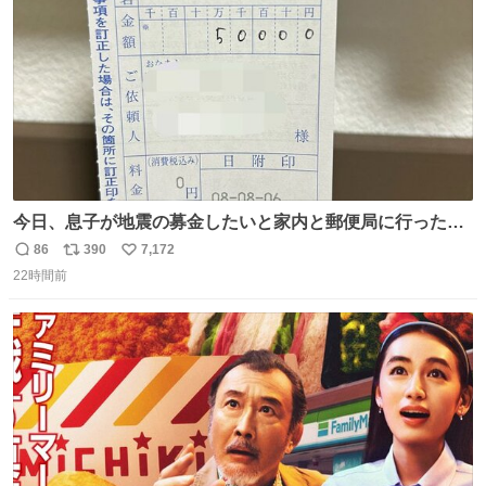
数
嬉しいやつ！！！
今日、息子が地震の募金したいと家内と郵便局に行ったみ
たいです。おもちゃとか買う選択肢もあったと思うけど、
86
390
7,172
返
リ
い
自分で貯めてた2万円を役に立てて欲しい、みんなも元気
22時間前
信
ポ
い
になって欲しいと。家内も一緒に募金したので、自分も何
数
ス
ね
かできたらなぁと思いました。
ト
数
数