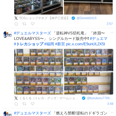
TCGショップデネブ 【神戸三宮店】
@
Deneb0415
3:57
#
デュエルマスターズ
「逆転神VS切札竜」 「終淵〜
LOVE&ABYSS〜」 シングルカード販売中❗️
#
デュエマ
#
トレカショップ
#
福岡
#
新宮
pic.x.com/E9unUL2X5l
くるくる（トレカ・グッズ・ゲームショップ）
@
kurukuru7766901
3:48
#
デュエルマスターズ
「燃えろ禁断!逆転のドギラゴン