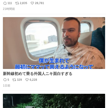
き 「安全に支障ない範囲で1分1秒でも遅延回復に努めてお
111
2,835
28,781
返
リ
い
ります」と機長の気合い十分！ が、フライトは順調に進み
21時間前
信
ポ
い
すぎ… 「飛ばしすぎたせいか現在奈良県上空での待機を命
数
ス
ね
じられております」 でコンソメスープ吹き出しそうになり
ト
数
数
ましたw
新幹線初めて乗る外国人ニキ面白すぎる
5
329
6,228
返
リ
い
1日前
信
ポ
い
数
ス
ね
ト
数
数