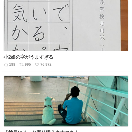
数
ス
ね
ト
数
数
小2娘の字がうますぎる
188
995
76,972
返
リ
い
信
ポ
い
数
ス
ね
ト
数
数