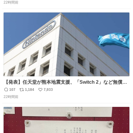
22時間前
信
ポ
い
数
ス
ね
ト
数
数
【発表】任天堂が熊本地震支援、「Switch 2」など無償修
理へ 保証切れでも対象 news.livedoor.com/article/detail…
107
1,184
7,933
返
リ
い
任天堂が令和8年熊本地震の被災者支援として、災害救助
22時間前
信
ポ
い
法適用地域からの同社製品の修理について、27年2月1日ま
数
ス
ね
で無償で対応すると発表した。「Switch 2」や「Switch」
ト
数
数
「Joy-Con」などが対象。