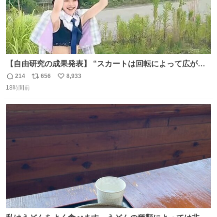
【自由研究の成果発表】 “スカートは回転によって広がる
が、岡澤恋によって270°までなら広がらずに回転が可能な
214
656
8,933
返
リ
い
ことが証明された！”
18時間前
信
ポ
い
数
ス
ね
ト
数
数