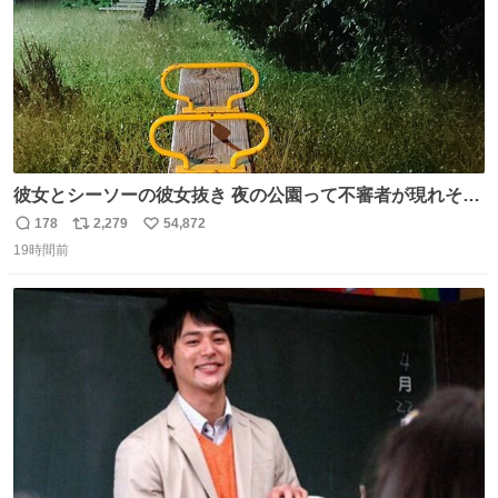
彼女とシーソーの彼女抜き 夜の公園って不審者が現れそう
で怖いんだよな
178
2,279
54,872
返
リ
い
19時間前
信
ポ
い
数
ス
ね
ト
数
数