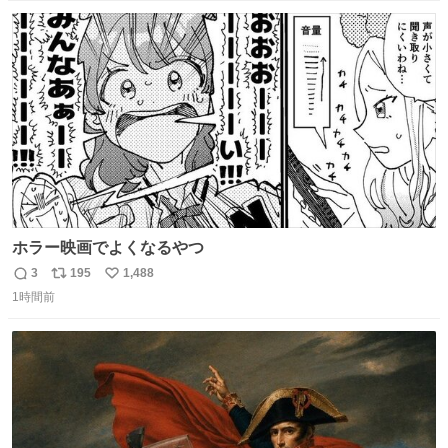
数
ス
ね
ト
数
数
ホラー映画でよくなるやつ
3
195
1,488
返
リ
い
1時間前
信
ポ
い
数
ス
ね
ト
数
数