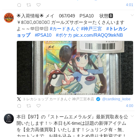
4:01
🌟入荷情報🌟 メイ 067/049 PSA10 状態🅱
￥8⃣0⃣,0⃣0⃣0⃣ ガールズサポーターたくさんいます
よ～～🫶🏻🫶🏻
#
カードきんぐ
#
神戸三宮
#
トレカシ
ョップ
#
PSA10
#
ポケカ
pic.x.com/RAQQ9tekNB
トレカショップ カードきんぐ 神戸三宮本店
@
cardking_kobe
4:00
本日【8/7】の『ストームエメラルダ』最新買取表を公
開いたします！✨ 本日もK-timeは話題の新弾アイテム
を【全力高価買取】いたします！シュリンク有・無、
カートンまで、お持ち込み・まとめ売り大歓迎です！