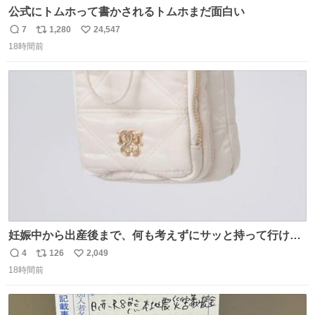
公式にトムホって書かされるトムホまだ面白い
7
1,280
24,547
返
リ
い
18時間前
信
ポ
い
数
ス
ね
ト
数
数
妊娠中から出産後まで、何も考えずにサッと持って行ける
ようなショルダーバッグが欲しいな〜と思っていたのだけ
4
126
2,049
返
リ
い
ど snidelでめちゃくちゃピッタリなものを見つけたので買
18時間前
信
ポ
い
った！✨ スマホと小物とペットボトルが入るの最高すぎる
数
ス
ね
🥹 しかもスマホ入れ独立してるしファスナーない！地味に
ト
数