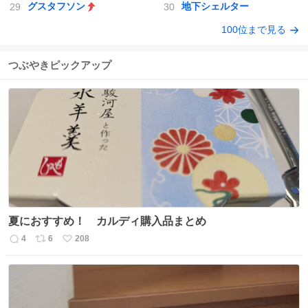
グスタフソン
地下シェルター
100位まで見る
つぶやきピックアップ
夏におすすめ！ カルディ購入品まとめ
4
6
208
返
リ
い
信
ポ
い
数
ス
ね
ト
数
数