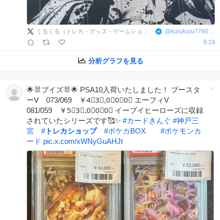
くるくる（トレカ・グッズ・ゲームショップ）
@
kurukuru7766901
6:19
分析グラフを見る
🌟🐰ブイズ🐰🌟 PSA10入荷いたしました！ ブースタ
ーV 073/069 ￥4⃣3⃣,0⃣0⃣0⃣ エーフィV
081/059 ￥5⃣3⃣,0⃣0⃣0⃣ イーブイヒーローズに収録
されていたシリーズです🥰✨
#
カードきんぐ
#
神戸三
宮
#
トレカショップ
#
ポケカBOX
#
ポケモンカ
ード
pic.x.com/xWNyGuAHJt