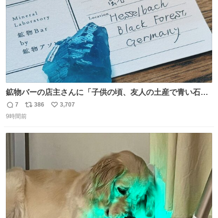
鉱物バーの店主さんに「子供の頃、友人の土産で青い石を
貰って、それがすごく気に入ってたのに、いつかの引越し
7
386
3,707
返
リ
い
で無くしてしまった」という話をしたら、 「お土産で買っ
9時間前
信
ポ
い
てきたくらいの価格感なら、ドイツの黒い森のフローライ
数
ス
ね
トかな…」と当たりつけてもらった。確かにこんな感じだ
ト
数
数
った気がする 凄い