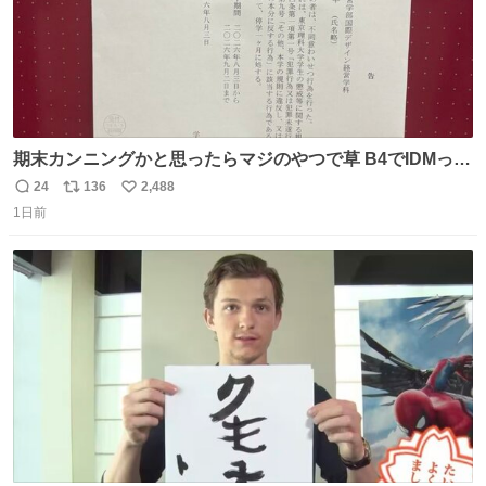
期末カンニングかと思ったらマジのやつで草 B4でIDMって
ことはおそらく就職だし、内定取り消し？ それと夏休み期
24
136
2,488
返
リ
い
間の停学って無意味じゃね？
1日前
信
ポ
い
数
ス
ね
ト
数
数