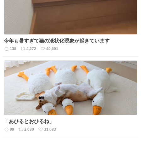
今年も暑すぎて猫の液状化現象が起きています
138
4,272
40,601
返
リ
い
信
ポ
い
数
ス
ね
ト
数
数
「あひるとおひるね」
89
2,080
31,083
返
リ
い
信
ポ
い