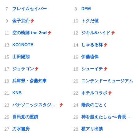
フレイムセイバー
DFM
金子京介
トクだ値
空の軌跡 the 2nd
ジキル&ハイド
KO1NOTE
しゃるる杯
山田陽翔
伊藤琉偉
ジョラゴン
シューイチ
兵庫県・斎藤知事
ニンテンドーミュージアム
KNB
ホテルコラボ
パナソニックスタジアム吹田
陽炎のごとく
自民党の重鎮
神を超えたしもべ-青眼の究極竜
刀水書房
横アリ出禁