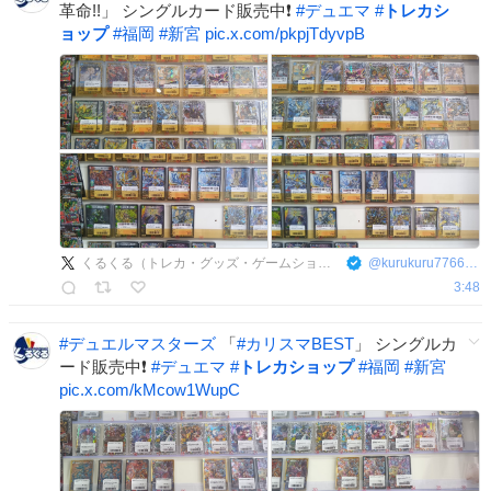
革命!!」 シングルカード販売中❗️
#
デュエマ
#
トレカシ
ョップ
#
福岡
#
新宮
pic.x.com/pkpjTdyvpB
くるくる（トレカ・グッズ・ゲームショップ）
@
kurukuru7766901
3:48
#
デュエルマスターズ
「
#
カリスマBEST
」 シングルカ
ード販売中❗️
#
デュエマ
#
トレカショップ
#
福岡
#
新宮
pic.x.com/kMcow1WupC