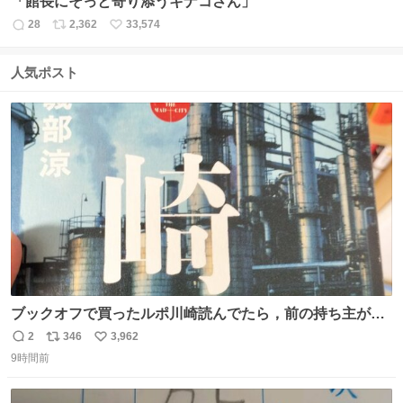
「館長にそっと寄り添うキナコさん」
28
2,362
33,574
返
リ
い
信
ポ
い
数
ス
ね
人気ポスト
ト
数
数
ブックオフで買ったルポ川崎読んでたら，前の持ち主がラ
ッパーになる決意をした形跡があってウケた
2
346
3,962
返
リ
い
9時間前
信
ポ
い
数
ス
ね
ト
数