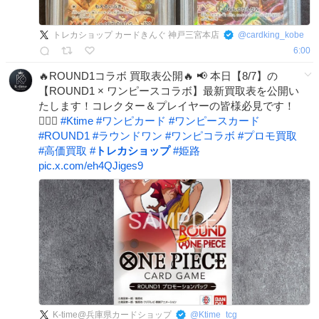
トレカショップ カードきんぐ 神戸三宮本店
@
cardking_kobe
6:00
🔥ROUND1コラボ 買取表公開🔥 📢 本日【8/7】の
【ROUND1 × ワンピースコラボ】最新買取表を公開い
たします！コレクター＆プレイヤーの皆様必見です！
🏴‍☠️✨
#
Ktime
#
ワンピカード
#
ワンピースカード
#
ROUND1
#
ラウンドワン
#
ワンピコラボ
#
プロモ買取
#
高価買取
#
トレカショップ
#
姫路
pic.x.com/eh4QJiges9
K-time@兵庫県カードショップ
@
Ktime_tcg