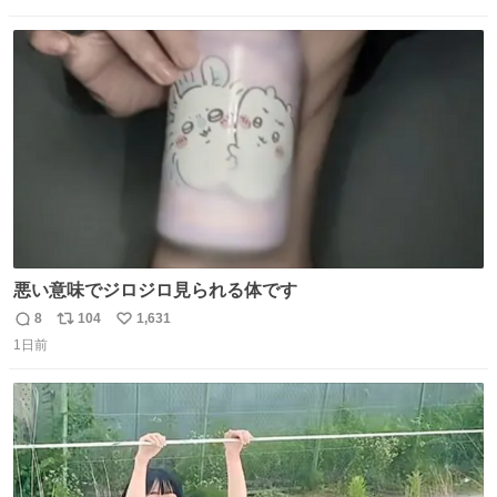
数
ス
ね
ト
数
数
悪い意味でジロジロ見られる体です
8
104
1,631
返
リ
い
1日前
信
ポ
い
数
ス
ね
ト
数
数