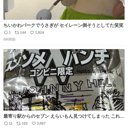
ちいかわパークでうさぎが セイレーン倒そうとしてた笑笑
1
144
1,924
返
リ
い
6時間前
信
ポ
い
数
ス
ね
ト
数
数
最寄り駅からのセブン えらいもん見つけてしまった これ売
ってくれへんかな… #浅井健一 #ポテチ #ロックの名盤
11
102
3,067
返
リ
い