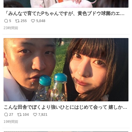
「みんなで育てたPちゃんですが、黄色ブドウ球菌のエン
テロトキシン（耐熱性毒素）が検出されたので、議論する
5
255
5,048
返
リ
い
までもなく処分が決まりました」
23時間前
信
ポ
い
数
ス
ね
ト
数
数
こんな田舎でぼくより強いひとにはじめて会って 嬉しかっ
たよ
27
104
7,921
返
リ
い
19時間前
信
ポ
い
数
ス
ね