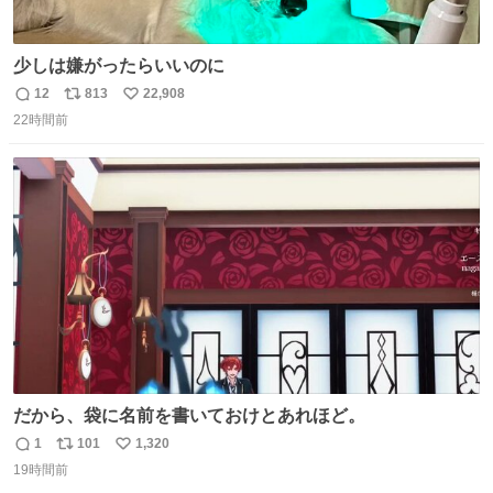
少しは嫌がったらいいのに
12
813
22,908
返
リ
い
22時間前
信
ポ
い
数
ス
ね
ト
数
数
だから、袋に名前を書いておけとあれほど。
1
101
1,320
返
リ
い
19時間前
信
ポ
い