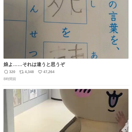
数
娘よ……それは違うと思うぞ
320
4,348
47,264
返
リ
い
8時間前
信
ポ
い
数
ス
ね
ト
数
数