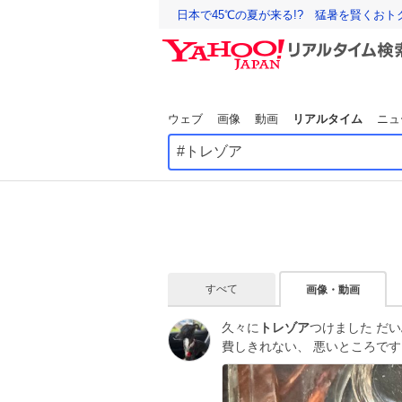
日本で45℃の夏が来る!? 猛暑を賢くお
ウェブ
画像
動画
リアルタイム
ニュ
すべて
画像・動画
久々に
トレゾア
つけました だ
費しきれない、 悪いところで