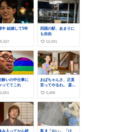
交際中 結婚して5年
四国の駅、あまりに
も自由
5,327
12,351
い
い
ね
数
日酔いの中仕事に
おばちゃんさ、正直
かっててこれ
言ってやるわ。 斎藤
元彦と関わった事で
2,051
2,408
い
アンタはこれか先キ
ラキラ輝けないん
い
よ、残念ながら。 #
ね
折田楓 #merchu
数
休み入ってから総
客👴「おい」 「は