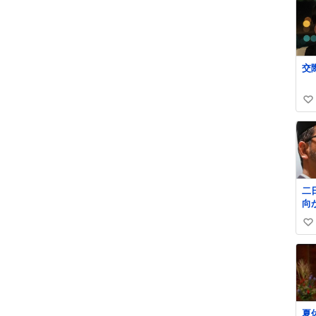
い
い
ね
数
二
向
い
い
ね
数
夏