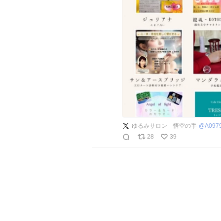
ゆるみサロン 悟空の手
@
A097
28
39