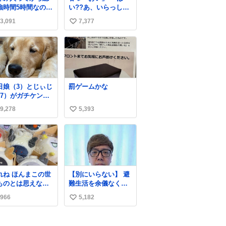
強時間5時間なのに
い??あ、いらっしゃ
後日京大オープン
いませ」 👴「さっき
3,091
7,377
い
今これ
からずっと水出しっ
ぱなしでもったいな
い
いだろ」 「静電気を
ね
逃がし、熱くなった
数
地面の温度を下げ、
引火事故の防止の為
必要な作業です」 👴
日娘（3）とじぃじ
罰ゲームかな
「水不足の昨今にも
67）がガチケンカ
ったいないことをす
てて修羅場だった
るな!!」 それでは歌
9,278
5,393
い
だけど、ふぉるて
います、聞いてくだ
可能な限り平たく
い
さい 「井戸水」
ってました。犬が1
ね
空気読める。
数
ほんまこの世
【別にいらない】 避
ものとは思えない
難生活を余儀なくさ
い臭いの マジ
れている子どもたち
966
5,182
い
、死ぬほど、臭い
のためにヒカキンボ
に入ってる謎スク
ックス1000個を寄付
い
ーズのせいなんだ
させていただきまし
ね