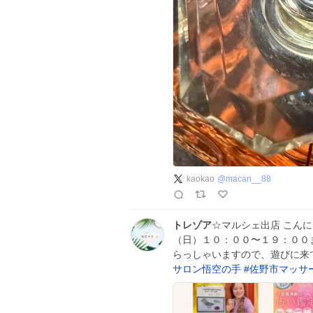
kaokao
@
macan__88
トレゾア
☆マルシェ出店 こん
（日）１０：００〜１９：００
らっしゃいますので、遊びに来
サロン悟空の手
#
佐野市マッサ