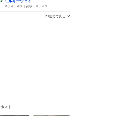
ミルキーウェイ
ギラギラホスト高校
ギラホス
流星ミルキーウェイ
逃げ切った
20位まで見る
気ポスト