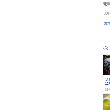
け
数
電
北海
東
サ
1
勝
89
ァ