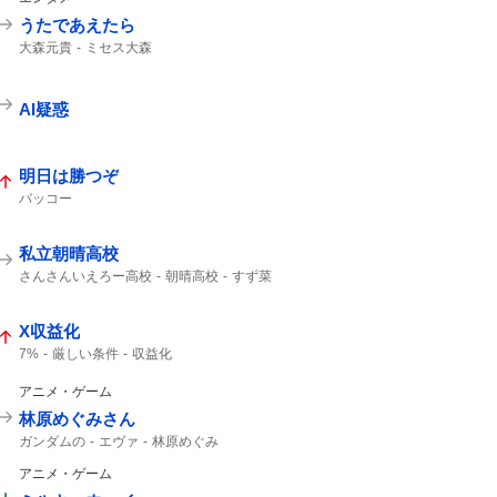
うたであえたら
大森元貴
ミセス大森
AI疑惑
明日は勝つぞ
バッコー
私立朝晴高校
さんさんいえろー高校
朝晴高校
すず菜
朝晴
第3試合
さんさん
X収益化
7%
厳しい条件
収益化
アニメ・ゲーム
林原めぐみさん
ガンダムの
エヴァ
林原めぐみ
アニメ・ゲーム