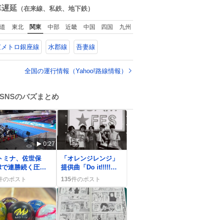
ど
た
数
車遅延
（在来線、私鉄、地下鉄）
道
東北
関東
中部
近畿
中国
四国
九州
京メトロ銀座線
水郡線
吾妻線
全国の運行情報（Yahoo!路線情報）
SNSのバズまとめ
0:27
0
トミナ、佐世保
「オレンジレンジ」
2Rで連勝続く圧
提供曲「Do it!!!!!」
 圧倒的走りにフ
がMステで話題に、
件のポスト
135
件のポスト
ン歓喜の声
ファンは「最高」歓
喜