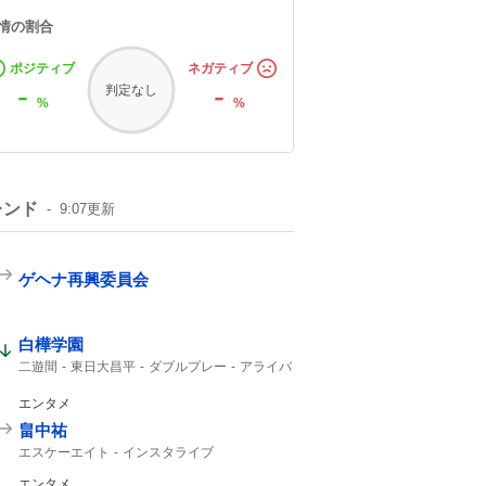
情の割合
ポジティブ
ネガティブ
-
-
判定なし
%
%
レンド
9:07
更新
ゲヘナ再興委員会
白樺学園
二遊間
東日大昌平
ダブルプレー
アライバ
東日本国際大昌平
入ケ町
スーパープレー
ビデオ検証
2年生
ゲッツー
高校野球
エンタメ
畠中祐
エスケーエイト
インスタライブ
エンタメ