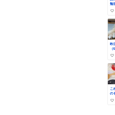
勉
明
い
で
い
ね
数
昨
（
し
い
ん
は
い
な
ね
番
数
これね 
の
くら
い
で
中
い
イ
ね