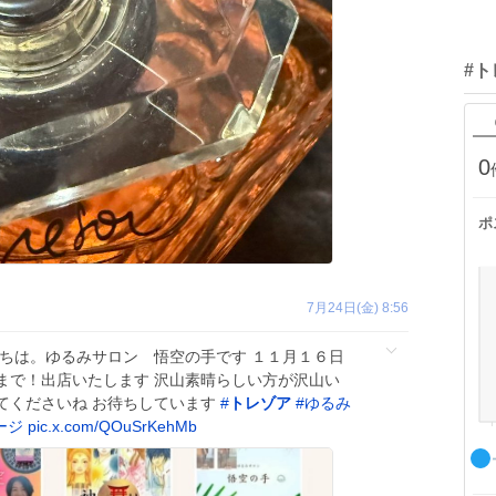
#
0
ポ
7月24日(金) 8:56
にちは。ゆるみサロン 悟空の手です １１月１６日
まで！出店いたします 沢山素晴らしい方が沢山い
てくださいね お待ちしています
#
トレゾア
#
ゆるみ
ージ
pic.x.com/QOuSrKehMb