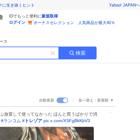
Yahoo! JAPAN
ヘ
トクに生き抜くヒント
IDでもっと便利に
新規取得
ログイン
ボーナスセレクション 人気商品が最大40％
ース
検索
キ
ー
ワ
ー
ド
を
消
自動更新
並べ替え：
新着順
す
いぶ放置して使ってなかった ほんと買うばかりで消
す
#
ランコム
#
トレゾア
pic.x.com/XSFgBkKbV3