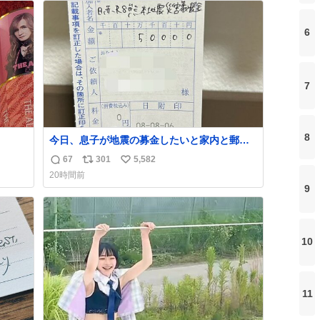
ト
数
数
6
7
8
今日、息子が地震の募金したいと家内と郵便
局に行ったみたいです。おもちゃとか買う選
67
301
5,582
返
リ
い
択肢もあったと思うけど、自分で貯めてた2万
20時間前
円を役に立てて欲しい、みんなも元気になっ
信
ポ
い
9
て欲しいと。家内も一緒に募金したので、自
数
ス
ね
分も何かできたらなぁと思いました。
ト
数
数
10
11