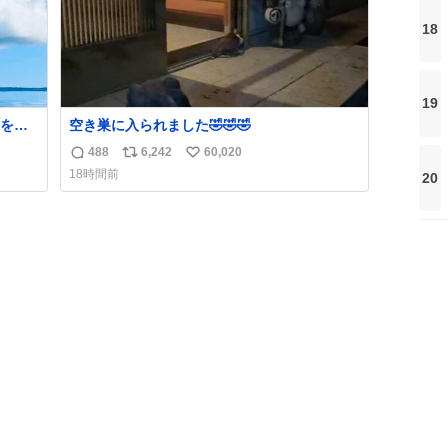
18
19
をフ
空き巣に入られました🤣🤣🤣
島と
488
6,242
60,020
返
リ
い
、特
18時間前
20
信
ポ
い
数
ス
ね
ト
数
数