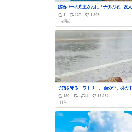
鉱物バーの店主さんに「子供の頃、友人
産で青い石を貰って、それがすごく気に
1
127
1,208
返
リ
い
てたのに、いつかの引越しで無くしてし
7時間前
た」という話をしたら、 「お土産で買ってき
信
ポ
い
たくらいの価格感なら、ドイツの黒い森
数
ス
ね
ローライトかな…」と当たりつけてもら
ト
数
た。確かにこんな感じだった気がする 
数
子猫を守るニワトリ...。 雨の中、羽の中に子
猫を入れて守る姿に感動した！！ 愛は
130
1,721
13,680
返
リ
い
超える！
1日前
信
ポ
い
数
ス
ね
ト
数
数