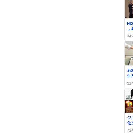
NI
→
と
24
が
0
石
生
ァ
51
ん
上
0
ジ
化
増
71