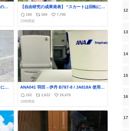
の土
【自由研究の成果発表】 “スカートは回転によ
12
入っ
って広がるが、岡澤恋によって270°までなら
190
569
7,790
返
リ
い
まっ
広がらずに回転が可能なことが証明された！”
15時間前
信
ポ
い
のフ
数
ス
ね
13
っ
ト
数
凄い
数
14
15
ANA041 羽田→伊丹 B787-8 / JA818A 使用機
種族を
到着遅れにつき 「安全に支障ない範囲で1分1
102
2,622
26,476
16
返
リ
い
秒でも遅延回復に努めております」と機長の
18時間前
気合い十分！ が、フライトは順調に進みす
信
ポ
い
ぎ… 「飛ばしすぎたせいか現在奈良県上空で
数
ス
ね
の待機を命じられております」 でコンソメス
ト
数
17
ープ吹き出しそうになりましたw
数