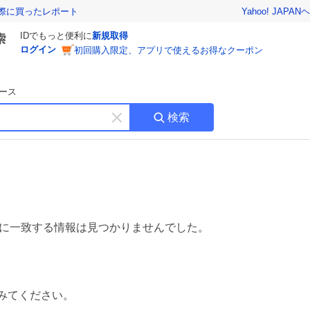
Yahoo! JAPAN
ヘ
実際に買ったレポート
IDでもっと便利に
新規取得
ログイン
初回購入限定、アプリで使えるお得なクーポン
ース
検索
キ
ー
ワ
ー
ド
を
消
す
に一致する情報は見つかりませんでした。
みてください。