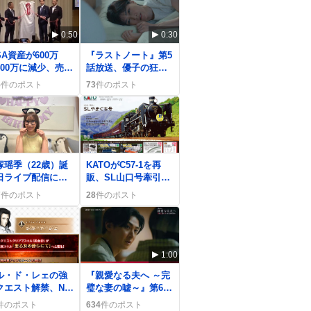
0:50
0:30
SA資産が600万
『ラストノート』第5
400万に減少、売却
話放送、優子の狂気
底値買い戻し議論
と花の香りが話題
5
件のポスト
73
件のポスト
SNSで拡散
に、視聴者が「地獄
の三者面談」で沸く
0
塚瑶季（22歳）誕
KATOがC57-1を再
日ライブ配信にフ
販、SL山口号牽引復
ン歓喜「たまにゃ
活にファン歓喜「再
7
件のポスト
28
件のポスト
にゃんさい」盛り
販はありがたいね」
がり
1:00
ル・ド・レェの強
『親愛なる夫へ ～完
クエスト解禁、NP
璧な妻の嘘～』第6話
加やジャンヌ系バ
放送、視聴者が「岩
件のポスト
634
件のポスト