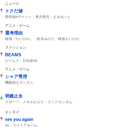
ニュース
トクだ値
新幹線eチケット
来月発売
えきねっと
JR東日本
アニメ・ゲーム
選考理由
映画『ちいかわ』
鈴木みのり
映画ちいかわ
ファッション
BEAMS
ビームス
日向坂46
アニメ・ゲーム
シャア専用
機動戦士ガンダム
明鏡止水
スポーツ
メタルビルド
ゴッドガンダム
エンタメ
see you again
au
ラストアルバム