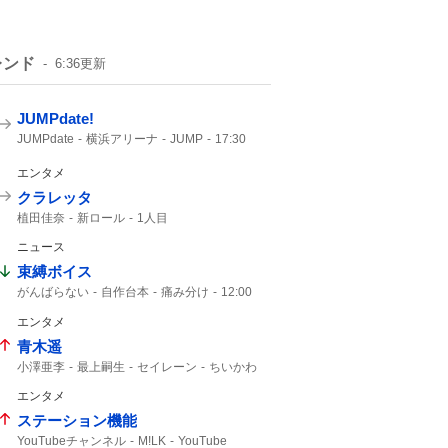
レンド
6:36
更新
JUMPdate!
JUMPdate
横浜アリーナ
JUMP
17:30
エンタメ
クラレッタ
植田佳奈
新ロール
1人目
ニュース
束縛ボイス
がんばらない
自作台本
痛み分け
12:00
30人
にじさんじ
エンタメ
青木遥
小澤亜李
最上嗣生
セイレーン
ちいかわ
ハチワレ
エンタメ
ステーション機能
YouTubeチャンネル
M!LK
YouTube