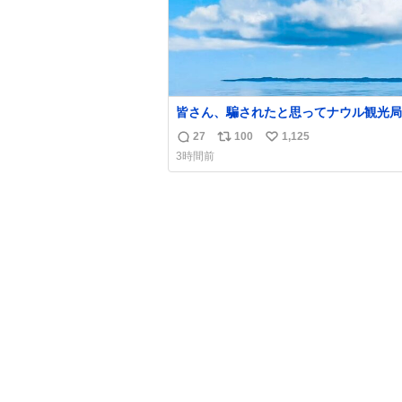
皆さん、騙されたと思ってナウル観光局
ォローしてみてください。たまに海とか
27
100
1,125
返
リ
い
かわけわからん画像が流れてくるだけで
3時間前
に何も起こりません。
信
ポ
い
数
ス
ね
ト
数
数