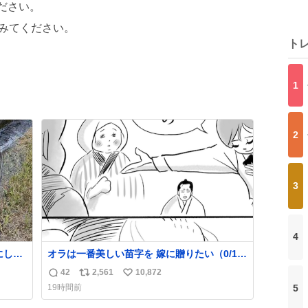
ださい。
みてください。
ト
1
2
3
4
オラは一番美しい苗字を 嫁に贈りたい（0/16)
られる
#コルクマンガ専科
42
2,561
10,872
返
リ
い
5
19時間前
信
ポ
い
数
ス
ね