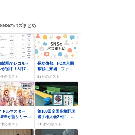
SNSのバズまとめ
0
和競馬でレコルト
長友佑都、FC東京開
ンが的中！8月7日
幕戦に来場 ファン
レース結果と予想
への挨拶が決定し期
5
件のポスト
28
件のポスト
SNSで大盛り上が
待の声が広がる
0
イドルマスター
第108回全国高校野球
OURSが新シリーズ
選手権大会2日目、東
弾とツアーモードを
筑vs神村学園・聖隷
9
件のポスト
213
件のポスト
入、ファンが「や
クリストファーvs佐
いなこれ」興奮
野日大が開幕