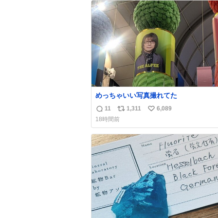
ト
数
数
めっちゃいい写真撮れてた
11
1,311
6,089
返
リ
い
18時間前
信
ポ
い
数
ス
ね
ト
数
数