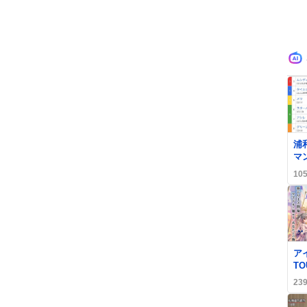
0
浦
マ
の
10
が
り
0
ア
T
1
23
導
ば