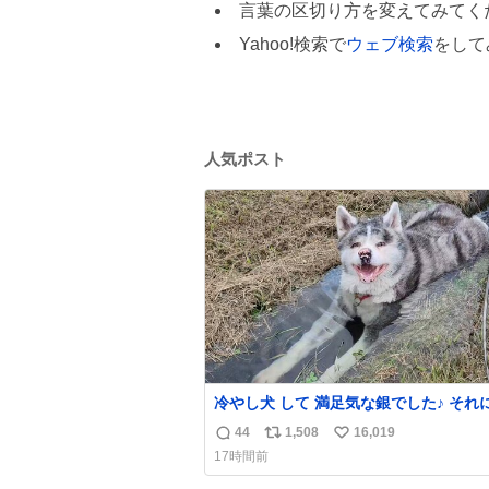
言葉の区切り方を変えてみてく
Yahoo!検索で
ウェブ検索
をして
人気ポスト
冷やし犬 して 満足気な銀でした♪ それにして
も こんなに冷たい山水によく入ってい
44
1,508
16,019
返
リ
い
よね😅
17時間前
信
ポ
い
数
ス
ね