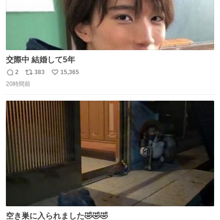
交際中 結婚して5年
2
383
15,365
返
リ
い
20時間前
信
ポ
い
数
ス
ね
ト
数
数
空き巣に入られました🤣🤣🤣