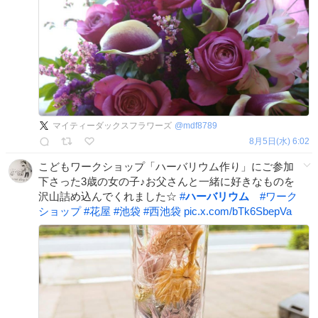
マイティーダックスフラワーズ
@
mdf8789
8月5日(水) 6:02
こどもワークショップ「ハーバリウム作り」にご参加
下さった3歳の女の子♪お父さんと一緒に好きなものを
沢山詰め込んでくれました☆
#
ハーバリウム
#
ワーク
ショップ
#
花屋
#
池袋
#
西池袋
pic.x.com/bTk6SbepVa