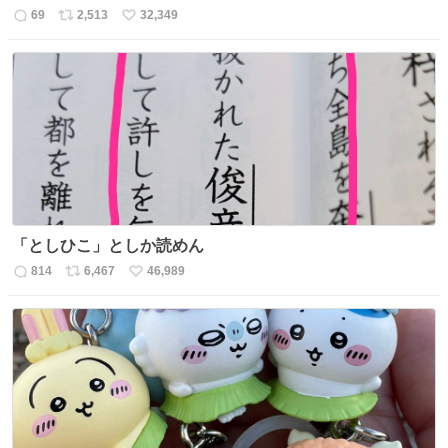
69
2,513
32,349
返
リ
い
信
ポ
い
数
ス
ね
ト
数
数
「としひこ」としか読めん
814
6,467
46,989
返
リ
い
信
ポ
い
数
ス
ね
ト
数
数