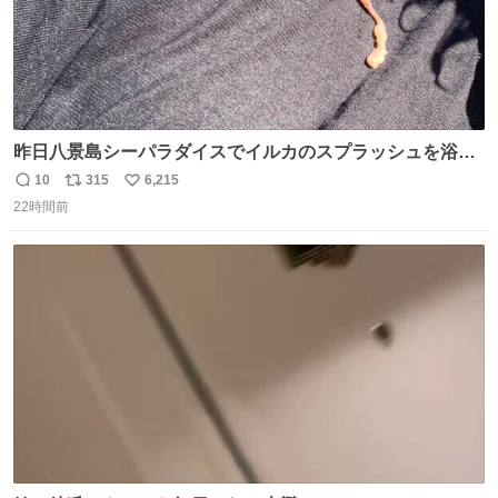
昨日八景島シーパラダイスでイルカのスプラッシュを浴び
たらゲソのおまけがついてきました。誰の食べカスかわか
10
315
6,215
返
リ
い
らないけど、とても愛おしいです。こんなおまけまで付け
22時間前
信
ポ
い
てもらって感謝しかありません。 #ふれあいラグーン #横
数
ス
ね
浜八景島シーパラダイス
ト
数
数