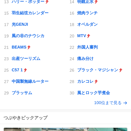
ハリー・ポッター
明鏡止水
羽生結弦カレンダー
焼肉ランチ
光GENJI
オベルダン
風の谷のナウシカ
MTV
BEAMS
外国人審判
出産ツーリズム
痛み分け
C57 1
ブラック・マジシャン
中国製無線ルーター
カレコレ
ブラッサム
風とロック芋煮会
100位まで見る
つぶやきピックアップ