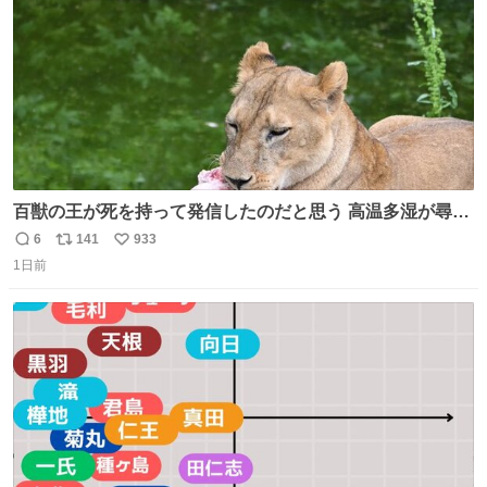
百獣の王が死を持って発信したのだと思う 高温多湿が尋常
でない日本の夏 どうか早急に飼育の環境を見直して 動物の
6
141
933
返
リ
い
命を護ってください…と 治療中のライオンが助かりますよ
1日前
信
ポ
い
うに すべての動物の命が護られますように 2026.7.3📷多摩
数
ス
ね
動物公園にて 残念ながら個体の識別は出来ません
ト
数
数