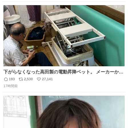
になって欲しいと。家内も一緒に募金したので、自分も何
数
ス
ね
かできたらなぁと思いました。
ト
数
数
下がらなくなった高田製の電動昇降ベット。 メーカーから
は、完全に見放されたんですが、 見事に85歳の父が治しま
193
2,530
27,141
返
リ
い
した。 うちの父は、トヨタカローラのボディをオート生産
17時間前
信
ポ
い
する、工業ロボットの製作者なんですが、 父が電動ベット
数
ス
ね
の配線をハンダで修理している横で、
ト
数
数