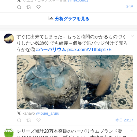
リエコ・コキアスキーⅡ世
@
rieko3801
3:15
分析グラフを見る
すぐに出来てしまった…もっと時間のかかるものづく
りしたい🫠🫠🫠 でも綺麗～個展で缶バッジ付けて売ろ
うかな🤔
#
ハーバリウム
pic.x.com/VTtfbbp17E
kanayo
@
jouer_aruru
昨日 23:17
シリーズ累計20万本突破のハーバリウムブランド🌸