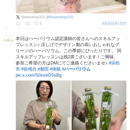
flowershop315
@
flowershop315
1
8月3日(月) 2:57
本日はハーバリウム認定講師の皆さんへのスキルアッ
プレッスン♪ 涼しげでデザイン製の高いおしゃれなグ
リーンのハーバリウム。この季節にぴったりです。 同
スキルアップレッスンは残2席ございます！ご興味、
参加ご希望の方はDMにてご連絡くださいませ♪
#
浜松
市
#
佐鳴台
#
都田
#
体験
#
ハーバリウム
pic.x.com/S0xseOSsBg