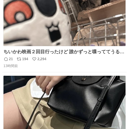
ちいかわ映画２回目行ったけど 誰かずっと喋っててうるさ
かった 許せねえ
21
194
2,294
返
リ
い
13時間前
信
ポ
い
数
ス
ね
ト
数
数