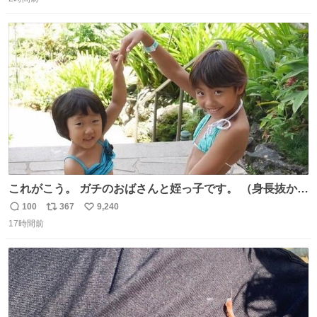
信
ポ
い
数
ス
ね
ト
数
数
これがこう。 ガチのおばさんと姪っ子です。 （身長抜かさ
れててしぬ笑） #ヤツルギ12 #家族でヒロイン
100
367
9,240
返
リ
い
17時間前
信
ポ
い
数
ス
ね
ト
数
数