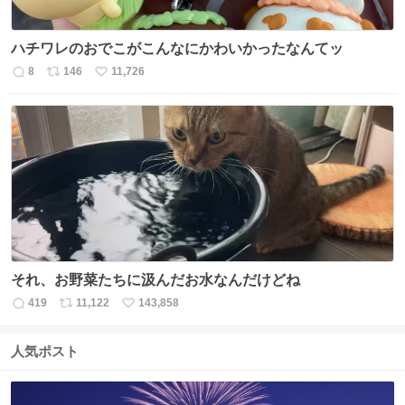
ハチワレのおでこがこんなにかわいかったなんてッ
8
146
11,726
返
リ
い
信
ポ
い
数
ス
ね
ト
数
数
それ、お野菜たちに汲んだお水なんだけどね
419
11,122
143,858
返
リ
い
信
ポ
い
数
ス
ね
人気ポスト
ト
数
数