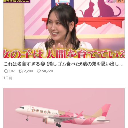
ト
数
数
これは名言すぎる😂 (消しゴム食べた6歳の弟を思い出しな
がら)
107
2,200
50,720
返
リ
い
1日前
信
ポ
い
数
ス
ね
ト
数
数