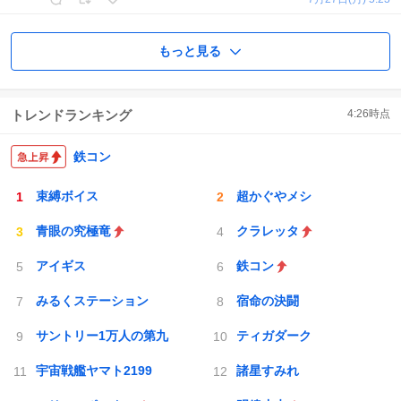
もっと見る
トレンドランキング
4:26
時点
鉄コン
束縛ボイス
超かぐやメシ
青眼の究極竜
クラレッタ
アイギス
鉄コン
みるくステーション
宿命の決闘
サントリー1万人の第九
ティガダーク
宇宙戦艦ヤマト2199
諸星すみれ