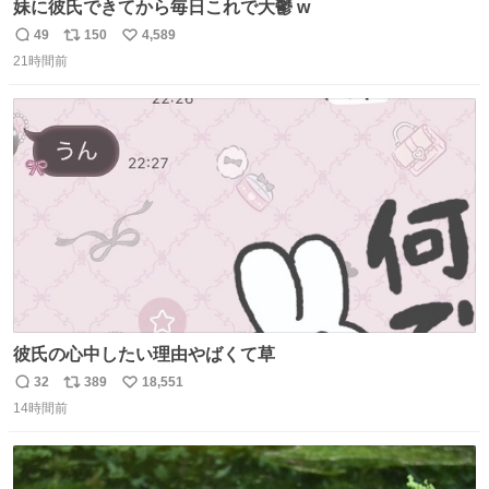
妹に彼氏できてから毎日これで大鬱 w
49
150
4,589
返
リ
い
21時間前
信
ポ
い
数
ス
ね
ト
数
数
彼氏の心中したい理由やばくて草
32
389
18,551
返
リ
い
14時間前
信
ポ
い
数
ス
ね
ト
数
数