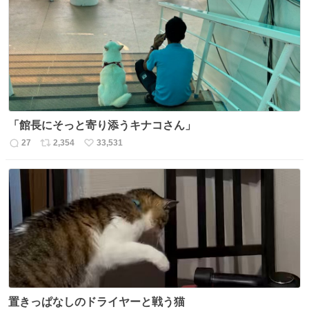
「館長にそっと寄り添うキナコさん」
27
2,354
33,531
返
リ
い
信
ポ
い
数
ス
ね
ト
数
数
置きっぱなしのドライヤーと戦う猫