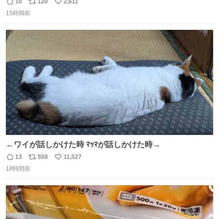
10
120
2,611
返
リ
い
15時間前
信
ポ
い
数
ス
ね
ト
数
数
←ワイが話しかけた時 ﾏｯﾏが話しかけた時→
13
508
11,527
返
リ
い
18時間前
信
ポ
い
数
ス
ね
ト
数
数