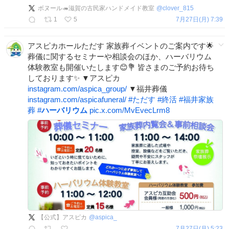
ボヌール🦔滋賀の古民家ハンドメイド教室
@
clover_815
1
5
7月27日(月) 7:39
アスピカホールただす 家族葬イベントのご案内です🌟
葬儀に関するセミナーや相談会のほか、ハーバリウム
体験教室も開催いたします😊💐 皆さまのご予約お待ち
しております✨ ▼アスピカ
instagram.com/aspica_group/
▼福井葬儀
instagram.com/aspicafuneral/
#
ただす
#
終活
#
福井家族
葬
#
ハーバリウム
pic.x.com/MvEvecLrm8
【公式】アスピカ
@
aspica_
7月27日(月) 5:23