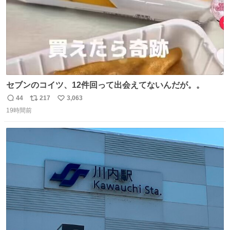
セブンのコイツ、12件回って出会えてないんだが。。
44
217
3,063
返
リ
い
19時間前
信
ポ
い
数
ス
ね
ト
数
数