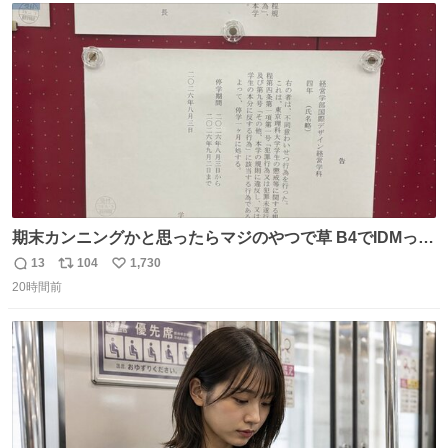
ト
数
数
期末カンニングかと思ったらマジのやつで草 B4でIDMって
ことはおそらく就職だし、内定取り消し？ それと夏休み期
13
104
1,730
返
リ
い
間の停学って無意味じゃね？
20時間前
信
ポ
い
数
ス
ね
ト
数
数