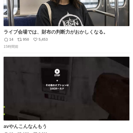
ライブ会場では、財布の判断力がおかしくなる。
14
950
5,453
返
リ
い
15時間前
信
ポ
い
数
ス
ね
ト
数
数
avやんこんなんもう