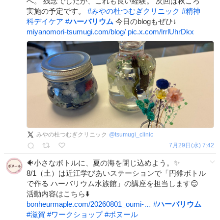
へ。 残念でしたが、これも良い経験。 次回は秋ころ
実施の予定です。
#
みやの杜つむぎクリニック
#
精神
科デイケア
#
ハーバリウム
今日のblogもぜひ↓
miyanomori-tsumugi.com/blog/
pic.x.com/lrrlUhrDkx
みやの杜つむぎクリニック
@
tsumugi_clinic
7月29日(水) 7:42
🐠小さなボトルに、夏の海を閉じ込めよう。✨
8/1（土）は近江学びあいステーションで「円錐ボトル
で作る ハーバリウム水族館」の講座を担当します😊
活動内容はこちら⬇️
bonheurmaple.com/20260801_oumi-…
#
ハーバリウム
#
滋賀
#
ワークショップ
#
ボヌール