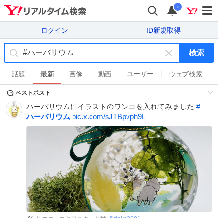
i
ログイン
ID新規取得
検索
キ
ー
話題
最新
画像
動画
ユーザー
ウェブ検索
ワ
ベストポスト
ー
ド
ハーバリウムにイラストのワンコを入れてみました
#
を
ハーバリウム
pic.x.com/sJTBpvph9L
消
す