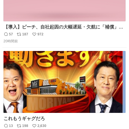
【導入】ピーチ、自社起因の大幅遅延・欠航に「補償」開
始へ news.livedoor.com/article/detail… 同社に起因する理
57
187
972
返
リ
い
由によって大幅遅延や欠航が発生した場合、乗客が負担し
20時間前
信
ポ
い
た宿泊費や交通費を、領収書の事後申請に基づき、国内線
数
ス
ね
は1人あたり上限1万円、国際線は上限2万円まで支払う。
ト
数
数
これもうギャグだろ
13
198
2,630
返
リ
い