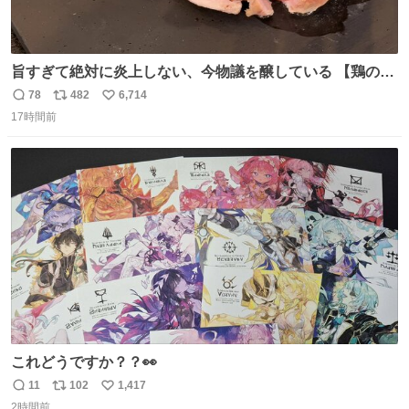
旨すぎて絶対に炎上しない、今物議を醸している 【鶏のた
たき】 を家で作る方法を教えます 鶏もも肉に特別な処理を
78
482
6,714
返
リ
い
して大葉やみょうがなどの薬味と一緒にいただきます 夏に
17時間前
信
ポ
い
食うとたまりません この調理法、絶対覚えた方がいいです
数
ス
ね
youtu.be/s0jWxvy14_4
ト
数
数
これどうですか？？👀
11
102
1,417
返
リ
い
2時間前