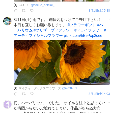
COCUE
@
cocue_official_
8月1日(土) 5:38
8月1日(土) 雨です。 運転気をつけてご来店下さい！
本日も宜しくお願い致します。
#
フラワーギフト
#
ハ
ーバリウム
#
ブリザーブドフラワー
#
ドライフラワー
#
アーティフィシャルフラワー
pic.x.com/hEePxp2cee
マイティーダックスフラワーズ
@
mdf8789
8月1日(土) 4:03
初、ハーバリウム…でした。 オイルを注ぐと思ってい
た構図からだいぶ離れてしまい、作品があらぬ方向