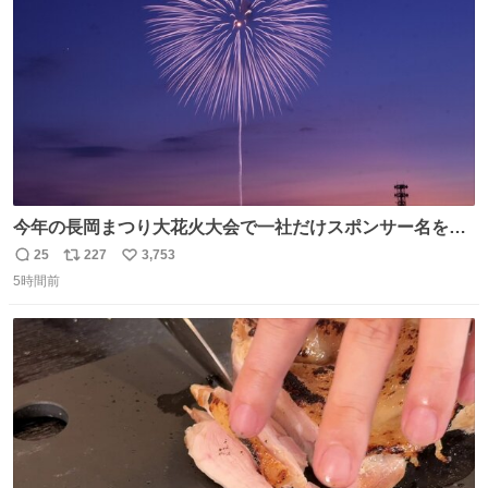
今年の長岡まつり大花火大会で一社だけスポンサー名をア
ナウンスされずに花火打ち揚げされた企業が有った。 企業
25
227
3,753
返
リ
い
名から今更ながらその理由が解った😢
5時間前
信
ポ
い
数
ス
ね
ト
数
数