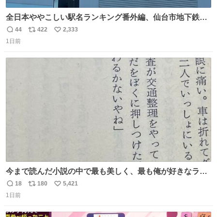
全日本ややこしい駅名ランキング番外編、仙台市地下鉄川
内駅
44
422
2,333
返
リ
い
1日前
信
ポ
い
数
ス
ね
ト
数
数
今まで読んだ小説の中で最も美しく、最も俺が好きなラス
トシーン
18
180
5,421
返
リ
い
1日前
信
ポ
い
数
ス
ね