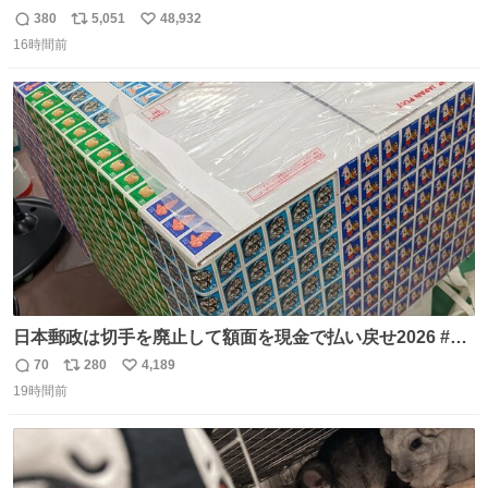
380
5,051
48,932
返
リ
い
16時間前
信
ポ
い
数
ス
ね
ト
数
数
日本郵政は切手を廃止して額面を現金で払い戻せ2026 #日
本郵政 @JapanPostHD_PR
70
280
4,189
返
リ
い
19時間前
信
ポ
い
数
ス
ね
ト
数
数