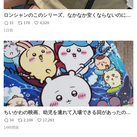
ロンシャンのこのシリーズ、なかなか安くならないのにセ
ール価格になってる🖤✨レザーなのが反則級にかわいい。
31
178
4,320
返
リ
い
持ってるだけでコーデが格上げされる。
1日前
信
ポ
い
数
ス
ね
ト
数
数
ちいかわの映画、幼児を連れて入場できる回があったので
子どもを連れて観てきたんですけど、セイレーンの登場シ
34
2,106
17,261
返
リ
い
ーンで場内のベビーが一斉に泣き出してたのがとてもよい
14時間前
信
ポ
い
映画体験でした。
数
ス
ね