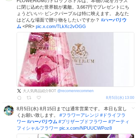
FLOWERiUMのドロップボトルは、本物の花をガラス
に閉じ込めた世界観が素敵。3,667円でプレゼントにち
ょうどいい✨ ピンクパープルは特に映えます。 あなた
はどんな場面で贈り物をしたいですか？
#
ハーバリウ
ム
<PR>
pic.x.com/TLkXc2vOGG
大人気商品紹介BOT
@
recomenrecommen
8月5日(水) 13:00
8月5日(水) 8月15日までは通常営業です。 本日も宜し
くお願い致します。
#
フラワーアレンジ
#
ドライフラ
ワー
#
ハーバリウム
#
プリザーブドフラワー
#
アーティ
フィシャルフラワー
pic.x.com/NPUUCWPoz8