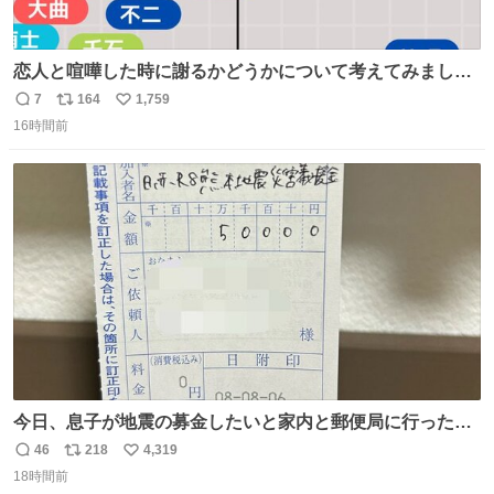
恋人と喧嘩した時に謝るかどうかについて考えてみました
💭 ▶︎自分から謝る or 悪くないなら謝らない ▶︎ねちねちす
7
164
1,759
返
リ
い
る or さっぱりしている 個人的見解です！色々と許してく
16時間前
信
ポ
い
ださい！
数
ス
ね
ト
数
数
今日、息子が地震の募金したいと家内と郵便局に行ったみ
たいです。おもちゃとか買う選択肢もあったと思うけど、
46
218
4,319
返
リ
い
自分で貯めてた2万円を役に立てて欲しい、みんなも元気
18時間前
信
ポ
い