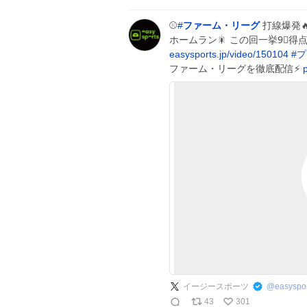
⚾️
#
ファーム・リーグ
打線爆発🔥
ホームラン🎇 この回一挙9⃣得点
easysports.jp/video/150104
#
プ
ファーム・リーグを徹底配信⚡️
イージースポーツ
@
easyspor
43
301