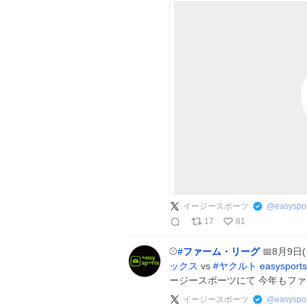
イージースポーツ
@
easyspor
17
81
⚾️
#
ファーム・リーグ
📅8月9日
ックス
vs
#
ヤクルト
easysports
ージースポーツにて 今年もファ
イージースポーツ
@
easyspor