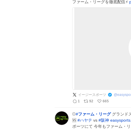
ファーム・リーグを徹底配信⚡️
イージースポーツ
@
easyspor
1
92
665
⚾️
#
ファーム・リーグ
グランドス
🆚
#
ハヤテ
vs
#
阪神
easysports
ポーツにて 今年もファーム・リ