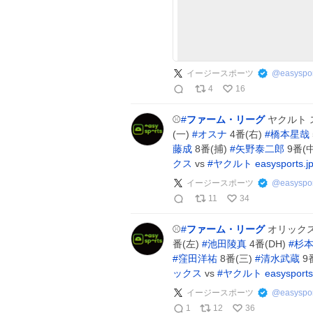
イージースポーツ
@
easyspor
4
16
⚾️
#
ファーム・リーグ
ヤクルト 
(一)
#
オスナ
4番(右)
#
橋本星哉
藤成
8番(捕)
#
矢野泰二郎
9番(
クス
vs
#
ヤクルト
easysports.j
イージースポーツ
@
easyspor
11
34
⚾️
#
ファーム・リーグ
オリックス
番(左)
#
池田陵真
4番(DH)
#
杉
#
窪田洋祐
8番(三)
#
清水武蔵
9
ックス
vs
#
ヤクルト
easysports
イージースポーツ
@
easyspor
1
12
36