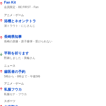
Fan Kit
会員限定
BE:FIRST
Fan
アニメ・ゲーム
浴槽とネオンテトラ
渚トラウト
にじさんじ
長崎県知事
長崎の原爆
原子爆弾
受けられない
午前11時
打たれた
平和を祈ります
黙祷しました
美輪さん
ニュース
歯医者の予約
5時から
8時まで
午後5時
アニメ・ゲーム
私服フウカ
私服セナ
フウカ
スポーツ