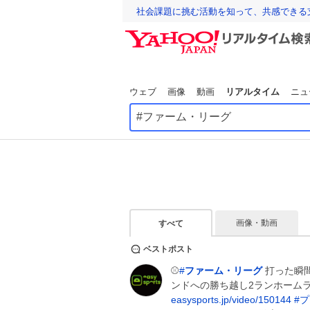
社会課題に挑む活動を知って、共感できる
ウェブ
画像
動画
リアルタイム
ニュ
画像・動画
すべて
ベストポスト
⚾️
#
ファーム・リーグ
打った瞬間確
ンドへの勝ち越し2ランホームラン
easysports.jp/video/150144
#
プ