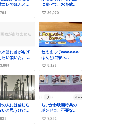
体コレでほんとイ
に食べて、水を飲む
とおなかは膨ら
794
36,070
い
む・・・・！？ ⚠️よ
い子は絶対マネしな
い
いでね⚠️ #夏休みの
ね
自由研究
数
れ本当に首がもげ
ねえまってwwwwww
くらい頷いた。 私
ほんとに怖い
入学前に送られて
wwwww 人魚まんじ
3,969
9,183
い
た、大学のサーク
ゅう買ってきたから
紹介冊子を見た時
私も永遠のいのち
い
で終わりを感じた
を…ぐへへ…と思い
ね
で、女子大でもな
ながら1つ食べたら
数
くせに偏差値の高
奥歯欠けたんだけ
大学のインカレサ
ど！！！！？？？ し
クルに突撃して所
かもガッツリ😭 まん
外の人には信じら
ちいかわ映画特典の
するという奇行で
じゅうだ
ないと思うけど、
ボンドロ、不要なら
なきを得た。 高偏
よ？？？？？？ ガリ
じゃなくて火山灰
その場で受け取り辞
値に行けないなら
ッて言ったから何？
931
7,362
い
🌋 #桜島
退すれば良いのに
めてそれくらいし
と思って口から出し
白々しい
い
方が予後がいいで
たら自分の歯
。
wwwwww セイレー
ね