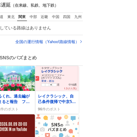
ps://t.co/9nMHIrE
ンの呪いじゃん😭
数
車遅延
（在来線、私鉄、地下鉄）
w
道
東北
関東
中部
近畿
中国
四国
九州
している路線はありません
全国の運行情報（Yahoo!路線情報）
SNSのバズまとめ
0
るくれ、過去編が
レイクラシック、自
まると報告 ファ
己条件復帰で中京5R
は「やばい」「期
に期待の声が高ま
4
件のポスト
96
件のポスト
大」の声で沸騰
る ファン熱狂、勝
利への期待も