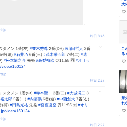
大
ヤ
い
い
ね
tsjp
数
昨日 8:45
スタメン 1番(左)
#
並木秀尊
2番(DH)
#
山田哲人
3番
こ
る
5番(遊)
#
石井巧
6番(三)
#
茂木栄五郎
7番(二)
#
遠
は
中)
#
松本龍之介
先発
#
高梨裕稔
⏰11:55 🆚
#
オリッ
い
き
p/video/150124
ル
い
点
tsjp
ね
の
昨日 2:27
数
い
い
 スタメン 1番(中)
#
寺本聖一
2番(二)
#
大城滉二
3
ー
県
本裕太郎
5番(一)
#
内藤鵬
6番(遊)
#
中西創大
7番(右)
属
れ
事
番(捕)
#
田島光祐
先発
#
宮國凌空
⏰11:55 🆚
#
オリ
霧
差
.jp/video/150124
い
です
せ
tsjp
い
た
昨日 2:27
す
ね