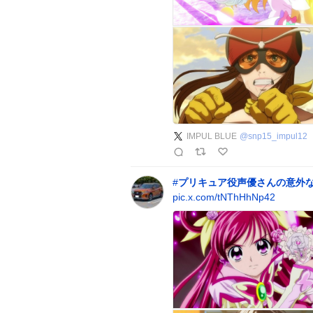
IMPUL BLUE
@
snp15_impul12
#
プリキュア役声優さんの意外
pic.x.com/tNThHhNp42