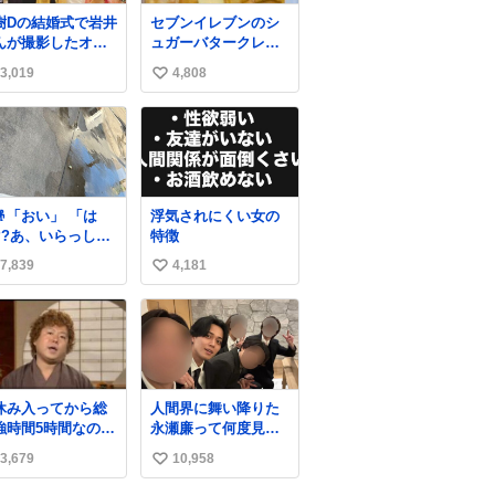
樹Dの結婚式で岩井
セブンイレブンのシ
んが撮影したオー
ュガーバタークレー
リーの写真が本当
プとえんがわの寿司
3,019
4,808
い
きなのよね。確か3
を探している人へ！
目はもうすでに出
シュガーバタークレ
い
上がっている春日
ープは目黒、品川、
ね
んがウェイターに
蒲田、渋谷、川崎、
数
イボールを懇願し
横浜、鶴見、九州の
いる所じゃなかっ
一部エリア限定商品
かな
で8月5日に発注が終
「おい」 「は
浮気されにくい女の
了したため店舗に置
??あ、いらっしゃ
特徴
いてあるところ少な
」 👴「さっき
いですが見つけたら
7,839
4,181
い
らずっと水出しっ
即買いです🤩❣️
なしでもったいな
い
」 「静電気を
ね
がし、熱くなった
数
面の温度を下げ、
火事故の防止の為
な作業です」 👴
休み入ってから総
人間界に舞い降りた
水不足の昨今にも
強時間5時間なのに
永瀬廉って何度見て
たいないことをす
後日京大オープン
も究極のアイドル過
」 それでは歌
3,679
10,958
い
今これ
ぎてずっと味する。
ます、聞いてくだ
美味い。
い
さい 「井戸水」