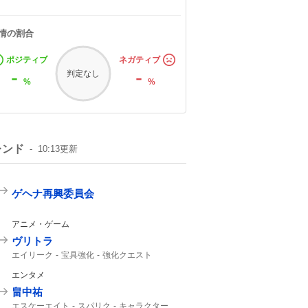
情の割合
ポジティブ
ネガティブ
-
-
判定なし
%
%
レンド
10:13
更新
ゲヘナ再興委員会
アニメ・ゲーム
ヴリトラ
エイリーク
宝具強化
強化クエスト
インドラ
11th
エンタメ
畠中祐
エスケーエイト
スパリク
キャラクター