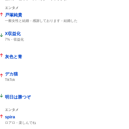
インスタライブ
エンタメ
戸塚純貴
一般女性と結婚
感謝しております
結婚した
一般女性
X収益化
7%
収益化
灰色と青
デカ猫
TikTok
明日は勝つぞ
エンタメ
spira
ロアロ
楽しんでね