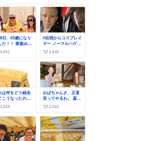
月8日、65歳になり
#自我からコスプレイ
た！！ 家族みん
ヤー ノーマルハゲ
に素敵なお祝いを
← →頭の血管パン
4,091
2,635
い
てもらいまし
プアップハゲ
実は今年、家
い
に怪我が続いてい
ね
、 6月には娘が左
数
を脱臼。 そして先
は、奥さまが同じ
左膝を骨折し、手
れは何をどう経由
おばちゃんさ、正直
・入院となりまし
てこうなったのか
言ってやるわ。 斎藤
。
くわからない構造
元彦と関わった事で
1,024
2,522
い
すしざんまいの玉
アンタはこれか先キ
ラキラ輝けないん
い
よ、残念ながら。 #
ね
折田楓 #merchu
数