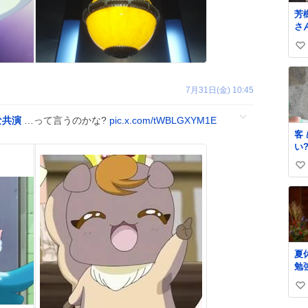
芳
さ
ド
い
好
枚
い
来
ね
さ
7月31日(金) 10:45
数
ハ
て
な共演
…って言うのかな?
pic.x.com/tWBLGXYM1E
た
客
い
いませ
い
か
ぱ
い
いだろ
ね
逃
数
地
引
必要
夏
「
勉
っ
明
るな!!
い
で
い
い