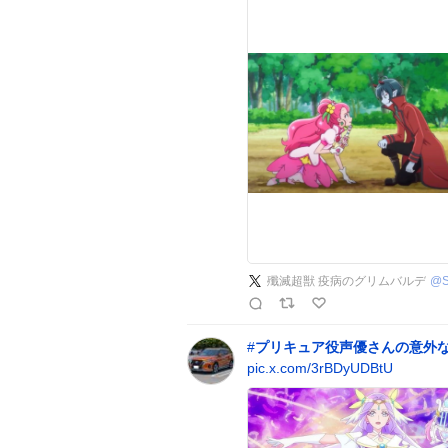
殲滅超獣 疫病のグリムバルデ
@
#
プリキュア役声優さんの意外
pic.x.com/3rBDyUDBtU