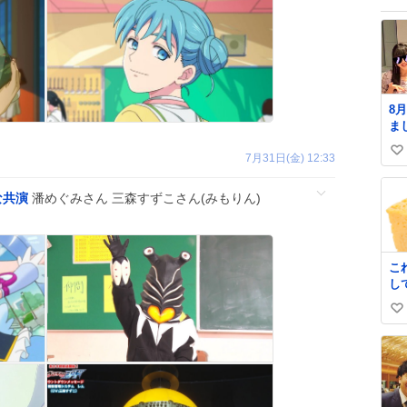
8
まし
な
い
7月31日(金) 12:33
し
た！！ 
い
族
ね
な共演
潘めぐみさん 三森すずこさん(みもりん)
て
数
膝
月
く
こ
術
し
た
全
い
の
子
い
ね
数