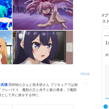
#
ス
1
ポ
58分前
な共演
田村睦心さんと悠木碧さん プリキュアでは相
5年後「クレバテス 魔獣の王と赤子と屍の勇者」で魔獣
母として共に旅をする仲に…