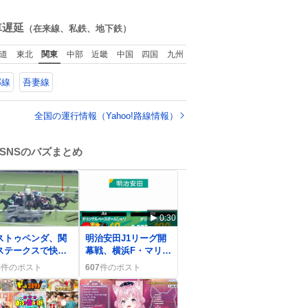
ね
数
車遅延
（在来線、私鉄、地下鉄）
道
東北
関東
中部
近畿
中国
四国
九州
郡線
吾妻線
全国の運行情報（Yahoo!路線情報）
SNSのバズまとめ
0:30
ストゥペンダ、関
明治安田J1リーグ開
ステークスで快
幕戦、横浜F・マリノ
！ファン歓喜の声
スが先制、鹿島が劇
8
件のポスト
607
件のポスト
出
的逆転勝利