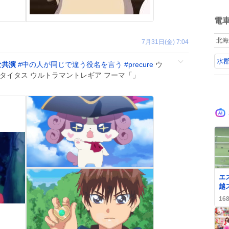
ね
数
電
北海
7月31日(金) 7:04
水
な共演
#
中の人が同じで違う役名を言う
#
precure
ウ
タイタス ウルトラマントレギア フーマ「」
0
エ
越
勝
16
続