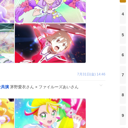
4
5
6
7月31日(金) 14:46
7
な共演
茅野愛衣さん × ファイルーズあいさん
8
9