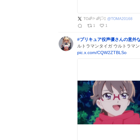
TO🌈🏳️‍🌈🏳️‍⚧️
@
TOMA20168
1
1
#
プリキュア役声優さんの意外
ルトラマンタイガ ウルトラマン
pic.x.com/CQW2ZTBLSo