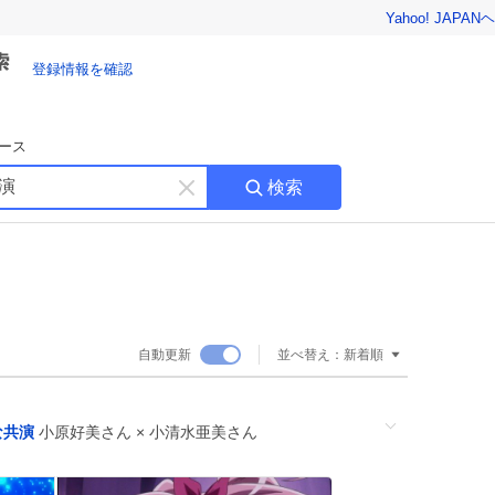
Yahoo! JAPAN
ヘ
登録情報を確認
ース
検索
キ
ー
ワ
ー
ド
を
消
自動更新
並べ替え：
新着順
す
な共演
小原好美さん × 小清水亜美さん