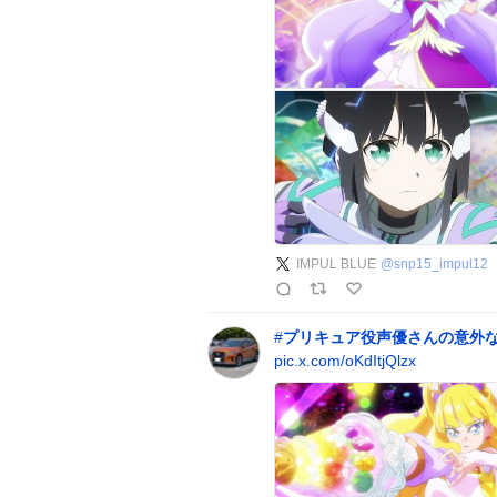
IMPUL BLUE
@
snp15_impul12
#
プリキュア役声優さんの意外
pic.x.com/oKdItjQlzx