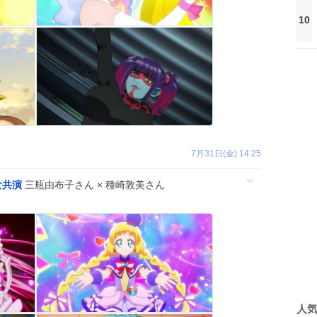
10
7月31日(金) 14:25
な共演
三瓶由布子さん × 種崎敦美さん
人