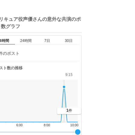
プリキュア役声優さんの意外な共演の
ポ
ト数グラフ
6時間
24時間
7日
30日
件のポスト
スト数の推移
9:15
1
件
6:00
8:00
10:00