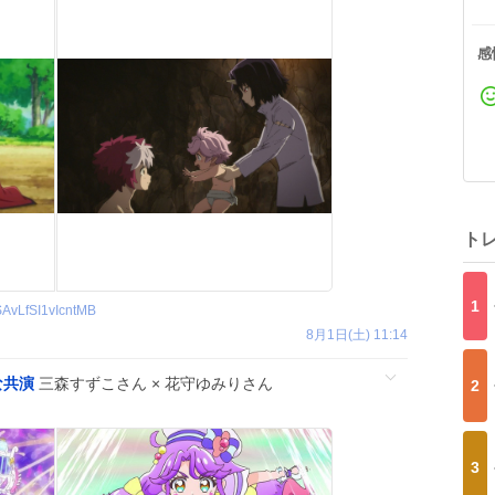
感
ト
1
SAvLfSI1vIcntMB
8月1日(土) 11:14
な共演
三森すずこさん × 花守ゆみりさん
2
3