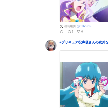
櫻島絶男
@
02borosu
3
6
#
プリキュア役声優さんの意外