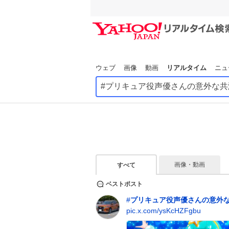
ウェブ
画像
動画
リアルタイム
ニュ
画像・動画
すべて
ベストポスト
#
プリキュア役声優さんの意外
pic.x.com/ysKcHZFgbu