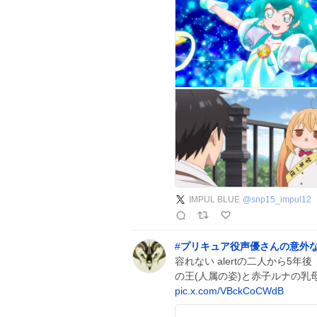
IMPUL BLUE
@
snp15_impul12
#
プリキュア役声優さんの意外
容れない alertの二人から
の王(人属の姿)と赤子ルナの乳
pic.x.com/VBckCoCWdB