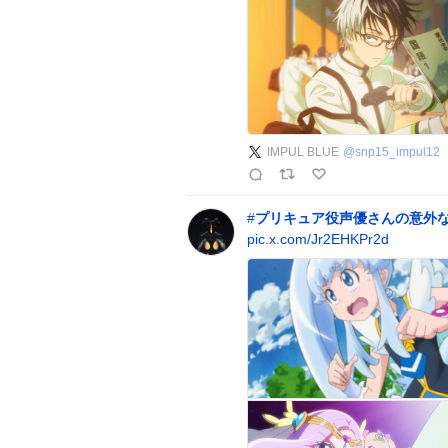
IMPUL BLUE
@
snp15_impul12
#
プリキュア役声優さんの意外
pic.x.com/Jr2EHKPr2d