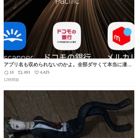
数
アプリ名も収められないのかよ。全部ダサくて本当に凄
い。 https://t.co/LemyLGyVkR
10
493
4,425
返
リ
い
12時間前
信
ポ
い
数
ス
ね
ト
数
数