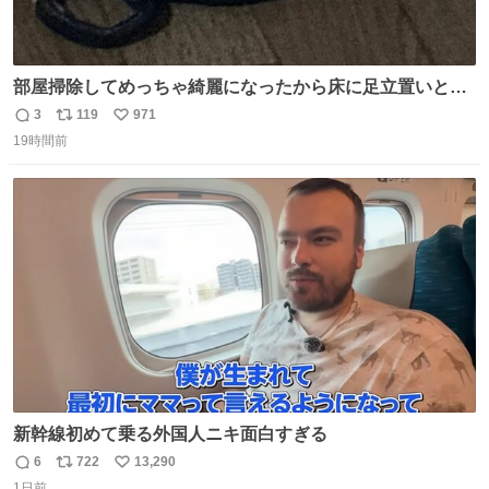
部屋掃除してめっちゃ綺麗になったから床に足立置いとい
たら家族にまだゴミ残ってるよって言われて神
3
119
971
返
リ
い
19時間前
信
ポ
い
数
ス
ね
ト
数
数
新幹線初めて乗る外国人ニキ面白すぎる
6
722
13,290
返
リ
い
1日前