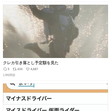
数
ス
ね
ト
数
数
クレカ引き落とし予定額を見た
5
434
4,687
返
リ
い
13時間前
信
ポ
い
数
ス
ね
ト
数
数