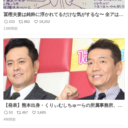
冨樫夫妻は純粋に浮かれてるだけな気がするな〜 全アはこ
こに自分の市場価値的なものを上乗せするので、 すっぴん
233
882
19,252
返
リ
い
＆寝起きのボサボサ頭でも「今日も可愛いね」が止まらな
13時間前
信
ポ
い
い。放っておくと永遠に髪撫でてきて作業進まない()
数
ス
ね
156cm40kg、年中日焼け止めとお友達の私より綺麗な手や
ト
数
数
めてもろて とか言う
【発表】熊本出身・くりぃむしちゅーらの所属事務所、被
災地に義援金寄付 news.livedoor.com/article/detail… くり
53
467
3,605
返
リ
い
ぃむしちゅーやマツコ、有働由美子らが所属する芸能事務
4時間前
信
ポ
い
所「チャッターボックス」が7日、公式サイトを更新。熊
数
ス
ね