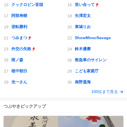
クックロビン音頭
笑い合って
阿部寿樹
矢澤宏太
逆転勝利
東城りお
つみまつ
ShowMinorSavage
外交の失敗
鈴木優磨
雨ノ森
救急車のサイレン
植中朝日
こども家庭庁
光一さん
南野遥海
100位まで見る
つぶやきピックアップ