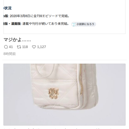
マジかよ……
41
118
1,127
返
リ
い
8時間前
信
ポ
い
数
ス
ね
ト
数
数