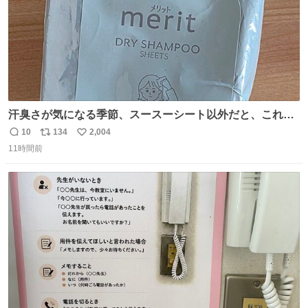
汗臭さが気になる季節、スースーシート以外だと、これが
とにかくスッキリする。2年くらい前に #生活は踊る で紹
10
134
2,004
返
リ
い
介したやつ。おじさんにもおばさんにもオススメだ。ドラ
11時間前
信
ポ
い
ストに売ってるぞ。ドライシャンプーって書いてあるけど
数
ス
ね
汗拭きシートみたいなもの。耳裏襟足首筋がんがん拭いて
ト
数
数
汗臭不安を解消。