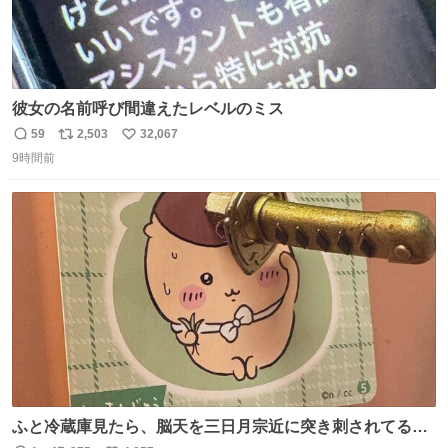
彼女の名前呼び間違えたレベルのミス
59
2,503
32,067
返
リ
い
9時間前
信
ポ
い
数
ス
ね
ト
数
数
ふと冷蔵庫見たら、脳天を三日月宗近に突き刺されてるく