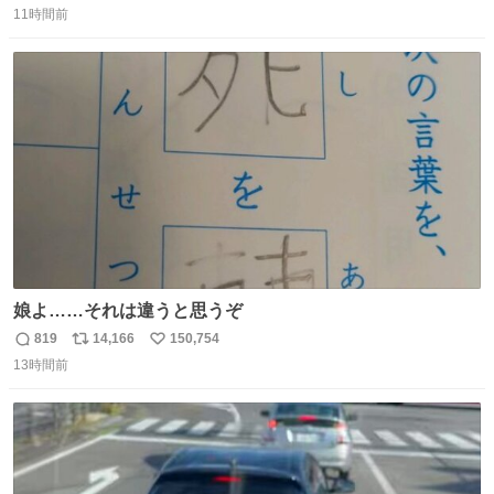
11時間前
信
ポ
い
数
ス
ね
ト
数
数
娘よ……それは違うと思うぞ
819
14,166
150,754
返
リ
い
13時間前
信
ポ
い
数
ス
ね
ト
数
数