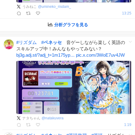
うみねこ
@
umineko_risdam_
13:25
分析グラフを見る
#
リズダム
#
ベネッセ
音ゲーしながら楽しく英語の
スキルアップ中！みんなもやってみない？
bj3g.adj.st/?adj_t=1m175yp…
pic.x.com/3WoE7uv4JW
ナタちゃん
@
natakuvera
1:19