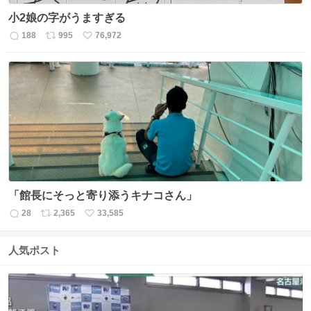
小2娘の字がうますぎる
188
995
76,972
返
リ
い
信
ポ
い
数
ス
ね
ト
数
数
「館長にそっと寄り添うキナコさん」
28
2,365
33,585
返
リ
い
信
ポ
い
数
ス
ね
人気ポスト
ト
数
数