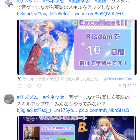
#
リズダム
#
ベネッセ
#
英語学習
#
英語
リズダム
で音ゲーしながら英語のスキルをアップしない？
bj3g.adj.st/?adj_t=1n8efqf…
pic.x.com/5a9QVfK7FG
ナミキミナ@ズボラ人間は滝を昇って龍になりたい
@
DefyOdds_DareOn
昨日 23:21
#
リズダム
#
ベネッセ
音ゲーしながら楽しく英語の
スキルアップ中！みんなもやってみない？
bj3g.adj.st/?adj_t=1m175yp…
pic.x.com/mNjNknSHsS