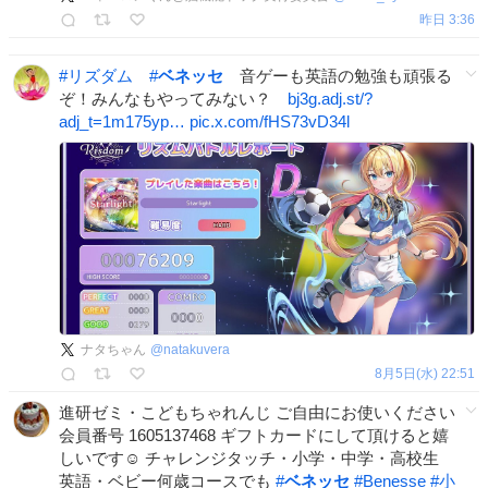
昨日 3:36
#
リズダム
#
ベネッセ
音ゲーも英語の勉強も頑張る
ぞ！みんなもやってみない？
bj3g.adj.st/?
adj_t=1m175yp…
pic.x.com/fHS73vD34l
ナタちゃん
@
natakuvera
8月5日(水) 22:51
進研ゼミ・こどもちゃれんじ ご自由にお使いください
会員番号 1605137468 ギフトカードにして頂けると嬉
しいです☺️ チャレンジタッチ・小学・中学・高校生
英語・ベビー何歳コースでも
#
ベネッセ
#
Benesse
#
小