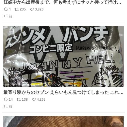
妊娠中から出産後まで、何も考えずにサッと持って行ける
ようなショルダーバッグが欲しいな〜と思っていたのだけ
4
235
3,820
返
リ
い
ど snidelでめちゃくちゃピッタリなものを見つけたので買
1日前
信
ポ
い
った！✨ スマホと小物とペットボトルが入るの最高すぎる
数
ス
ね
🥹 しかもスマホ入れ独立してるしファスナーない！地味に
ト
数
数
嬉しいやつ！！！
最寄り駅からのセブン えらいもん見つけてしまった これ売
ってくれへんかな… #浅井健一 #ポテチ #ロックの名盤
14
138
4,263
返
リ
い
1日前
信
ポ
い
数
ス
ね
ト
数
数