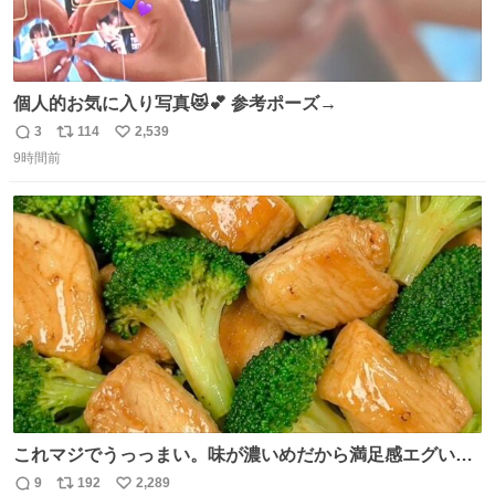
個人的お気に入り写真😻💕 参考ポーズ→
3
114
2,539
返
リ
い
9時間前
信
ポ
い
数
ス
ね
ト
数
数
これマジでうっっまい。味が濃いめだから満足感エグいし
1週間で3キロ痩せた😭
9
192
2,289
返
リ
い