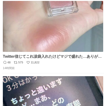
本地震の被災地支援のため義援金を寄付したことを公表し
ト
数
数
た。
Twitter信じてこれ涙袋入れたけどマジで盛れた…ありがと
う…
48
575
11,822
返
リ
い
14時間前
信
ポ
い
数
ス
ね
ト
数
数