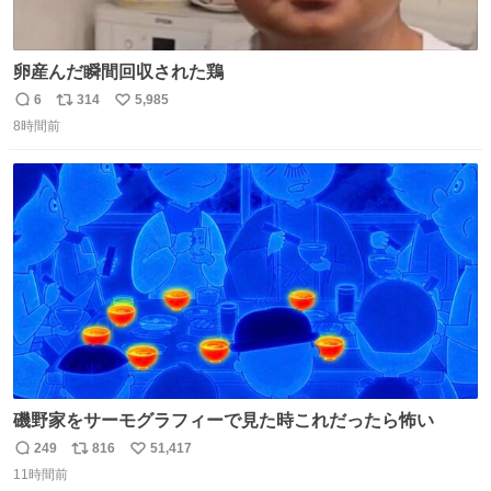
卵産んだ瞬間回収された鶏
6
314
5,985
返
リ
い
8時間前
信
ポ
い
数
ス
ね
ト
数
数
磯野家をサーモグラフィーで見た時これだったら怖い
249
816
51,417
返
リ
い
11時間前
信
ポ
い