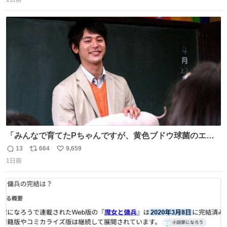
信
ポ
い
数
ス
ね
ト
数
数
「みんなで育てたPちゃんですが、黄色ブドウ球菌のエン
テロトキシン（耐熱性毒素）が検出されたので、議論する
13
664
9,659
返
リ
い
までもなく処分が決まりました」
1日前
信
ポ
い
数
ス
ね
ト
数
数