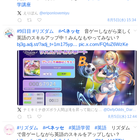
学講座
えりぽん
@
eriponlovemiyu
8月5日(水) 15:34
#
9日目
#
リズダム
#
ベネッセ
音ゲーしながら楽しく
英語のスキルアップ中！みんなもやってみない？
bj3g.adj.st/?adj_t=1m175yp…
pic.x.com/FQfuZ6WzKe
ナミキミナ@ズボラ人間は滝を昇って龍になりたい
@
DefyOdds_DareOn
8月5日(水) 12:44
#
リズダム
#
ベネッセ
#
英語学習
#
英語
リズダム
で音ゲーしながら英語のスキルをアップしない？