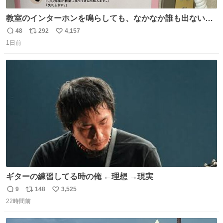
教室のインターホンを鳴らしても、なかなか誰も出ないこ
とがあります…。 もしかすると「電話の出方」に困ってい
48
292
4,157
返
リ
い
るのかもしれません。 そこで「何を話せばいいか」が見え
1日前
信
ポ
い
る手引きを用意して、安心して電話に出られるようにしま
数
ス
ね
す。 インターホンの応対も大切なコミュニケーションの学
ト
数
数
びです。
ギターの練習してる時の俺 ←理想 →現実
9
148
3,525
返
リ
い
22時間前
信
ポ
い
数
ス
ね