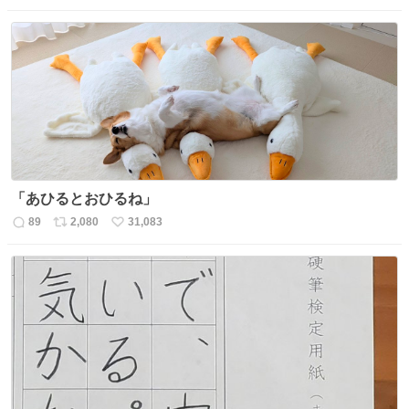
信
ポ
い
数
ス
ね
ト
数
数
「あひるとおひるね」
89
2,080
31,083
返
リ
い
信
ポ
い
数
ス
ね
ト
数
数