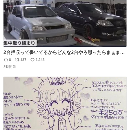
2台押収って書いてるからどんな2台やろ思ったらまぁまぁ
へんてこな1台押収してて笑い止まらん
8
137
1,243
返
リ
い
3時間前
信
ポ
い
数
ス
ね
ト
数
数