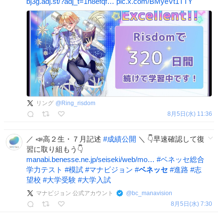
bj3g.adj.st/?adj_t=1n8efqf…
pic.x.com/BMyeVt1TTY
リング
@
Ring_risdom
8月5日(水) 11:36
／ 📣高２生・７月記述
#
成績公開
＼ 👇早速確認して復
習に取り組もう👇
manabi.benesse.ne.jp/seiseki/web/mo…
#
ベネッセ総合
学力テスト
#
模試
#
マナビジョン
#
ベネッセ
#
進路
#
志
望校
#
大学受験
#
大学入試
マナビジョン 公式アカウント
@
bc_manavision
8月5日(水) 7:30