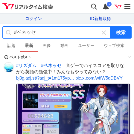
i
ログイン
ID新規取得
検索
キ
ー
話題
最新
画像
動画
ユーザー
ウェブ検索
ワ
ベストポスト
ー
ド
#
リズダム
#
ベネッセ
音ゲーでハイスコアを取りな
を
がら英語の勉強中！みんなもやってみない？
消
bj3g.adj.st/?adj_t=1m175yp…
pic.x.com/wffW5qDBVY
す