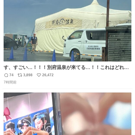
ト
数
数
す、すごい…！！！別府温泉が来てる…！！これはどれぐ
らい待つんだろう…
74
3,898
26,472
返
リ
い
7時間前
信
ポ
い
数
ス
ね
ト
数
数