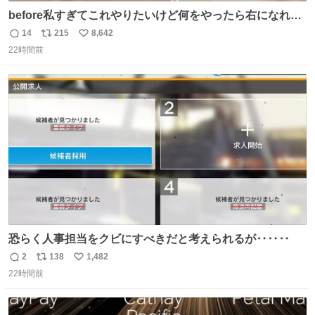
before私すぎてこれやりたいけど何をやったら右になれる
の
14
215
8,642
返
リ
い
22時間前
信
ポ
い
数
ス
ね
ト
数
数
恐らく人事担当をクビにすべきだと考えられるが‥‥‥
2
138
1,482
返
リ
い
22時間前
信
ポ
い
数
ス
ね
ト
数