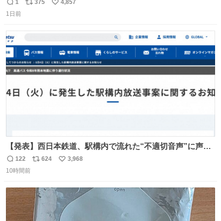
りまんじゅうパイセンが
1
375
4,857
返
リ
い
1日前
信
ポ
い
数
ス
ね
ト
数
数
【発表】西日本鉄道、駅構内で流れた“不適切音声”に声明
「被害届も検討」 news.livedoor.com/article/detail… 4日
122
624
3,968
返
リ
い
に西鉄福岡（天神）駅および薬院駅で発生した駅構内放送
10時間前
信
ポ
い
事案について声明を公表した。「第三者によって駅構内放
数
ス
ね
送設備に外部から不正に音声が流された可能性も含めて確
ト
数
数
認を実施」と説明した。