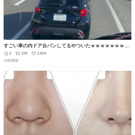
すごい車の内ドア台パンしてるやついたｗｗｗｗｗｗｗｗ
ｗｗｗｗｗｗ
2
109
3,604
返
リ
い
16時間前
信
ポ
い
数
ス
ね
ト
数
数