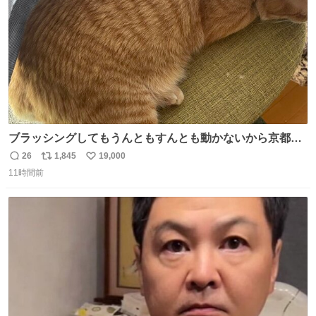
ブラッシングしてもうんともすんとも動かないから京都の
寺にある庭みたいになってる
26
1,845
19,000
返
リ
い
11時間前
信
ポ
い
数
ス
ね
ト
数
数