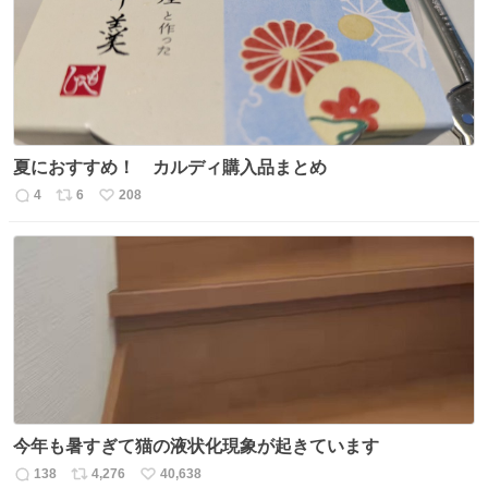
夏におすすめ！ カルディ購入品まとめ
4
6
208
返
リ
い
信
ポ
い
数
ス
ね
ト
数
数
今年も暑すぎて猫の液状化現象が起きています
138
4,276
40,638
返
リ
い