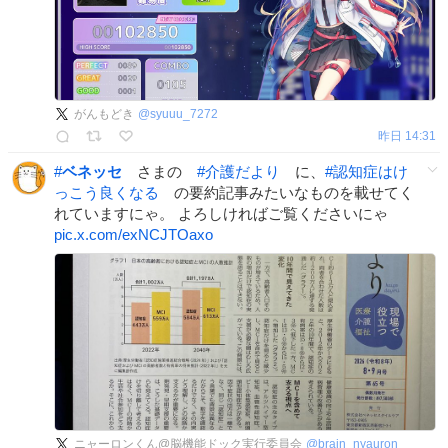
がんもどき
@
syuuu_7272
昨日 14:31
#
ベネッセ
さまの
#
介護だより
に、
#
認知症はけ
っこう良くなる
の要約記事みたいなものを載せてく
れていますにゃ。 よろしければご覧くださいにゃ
pic.x.com/exNCJTOaxo
ニャーロンくん@脳機能ドック実行委員会
@
brain_nyauron