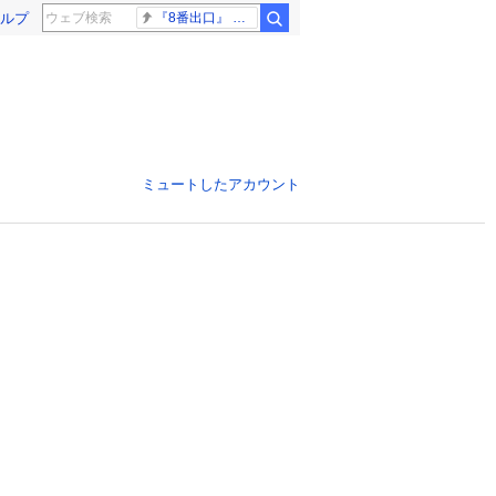
ルプ
『8番出口』 金ロー
ミュートしたアカウント