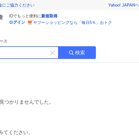
Yahoo! JAPAN
ヘ
金にご協力ください
IDでもっと便利に
新規取得
ログイン
ヤフーショッピングなら「毎日5％」おトク
ース
検索
キ
ー
ワ
ー
ド
を
消
す
見つかりませんでした。
みてください。