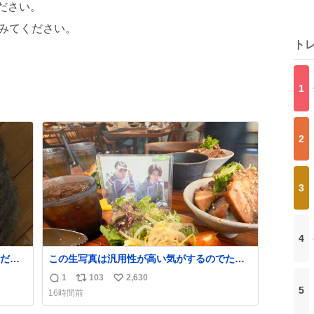
ださい。
みてください。
ト
1
2
3
4
だっ
この生写真は汎用性が高い気がするのでたか
かずのオタクは絶対買った方が良いw
1
103
2,630
返
リ
い
5
16時間前
信
ポ
い
数
ス
ね