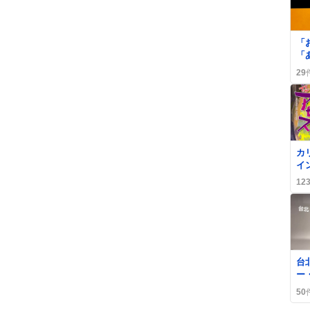
0
「
「
み
29
声
0
カ
イ
黎
12
フ
が
台
ー
フ
50
が