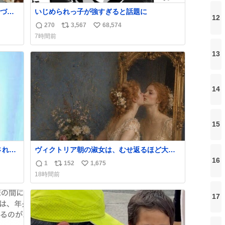
づい
いじめられっ子が強すぎると話題に
12
270
3,567
68,574
返
リ
い
7時間前
信
ポ
い
数
ス
ね
13
ト
数
数
14
15
ヴィクトリア朝の淑女は、むせ返るほど大量
ス
の香水を身につけるものではないとされてい
16
1
152
1,675
返
リ
い
た。それでも香水は、髪や肌の手入れと同じ
18時間前
くらい、ヴィクトリア朝の女性達の美容習慣
信
ポ
い
に欠かせないものだった。 当時の香水は、現
数
ス
ね
17
在私たちが知る香水よりも単純な組成で、そ
ト
数
の大部分は薔薇、菫、ベルガモット、
数