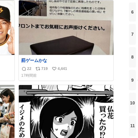
ト
数
6
数
7
8
罰ゲームかな
22
719
4,441
返
リ
い
17時間前
信
ポ
い
9
数
ス
ね
ト
数
数
10
11