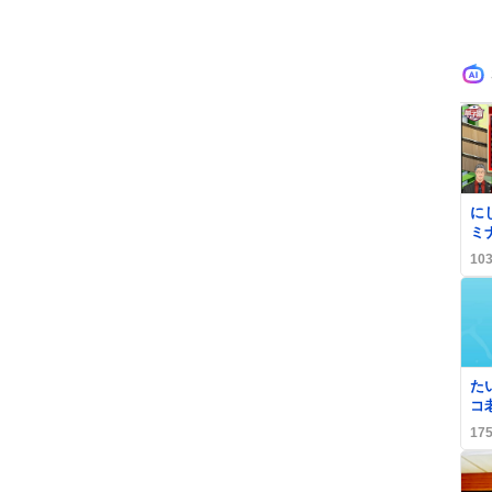
0
に
ミ
ぎ
10
0
た
コ
泣
17
フ