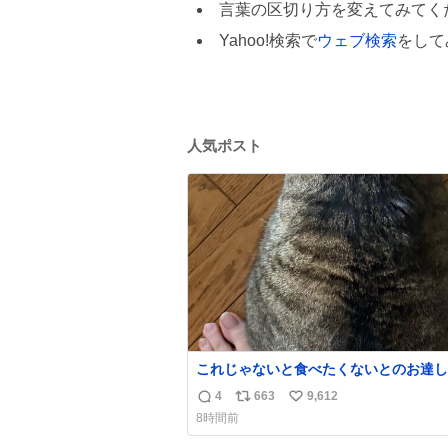
言葉の区切り方を変えてみてく
Yahoo!検索で
ウェブ検索
をして
人気ポスト
これじゃないと食べたくないとのお達し
たので、しっぽ置き場係になっている
4
663
9,612
返
リ
い
8時間前
信
ポ
い
数
ス
ね