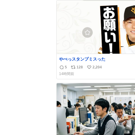
ト
数
数
やべっスタンプミスった
5
128
2,204
返
リ
い
14時間前
信
ポ
い
数
ス
ね
ト
数
数