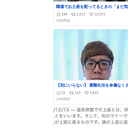
職場でお土産を配ってるときの「まだ気
てませんよ」的な演技が毎回シンドい。
199
2,017
31,572
返
リ
い
20時間前
信
ポ
い
数
ス
ね
ト
数
数
【別にいらない】 避難生活を余儀なくされて
いる子どもたちのためにヒカキンボック
52
143
3,543
返
リ
い
1000個を寄付させていただきました
14時間前
信
ポ
い
数
ス
ね
ト
数
数