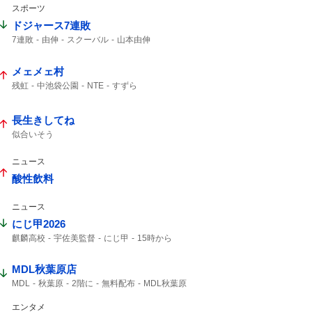
スポーツ
たんプリ
名探偵プリキュア
ドジャース7連敗
7連敗
由伸
スクーバル
山本由伸
サヨナラホームラン
メェメェ村
残虹
中池袋公園
NTE
すずら
長生きしてね
似合いそう
ニュース
酸性飲料
ニュース
にじ甲2026
麒麟高校
宇佐美監督
にじ甲
15時から
椎名さん
MDL秋葉原店
MDL
秋葉原
2階に
無料配布
MDL秋葉原
エンタメ