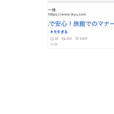
キモすぎる
16
323
8,937
返
リ
い
1日前
信
ポ
い
数
ス
ね
ト
数
数