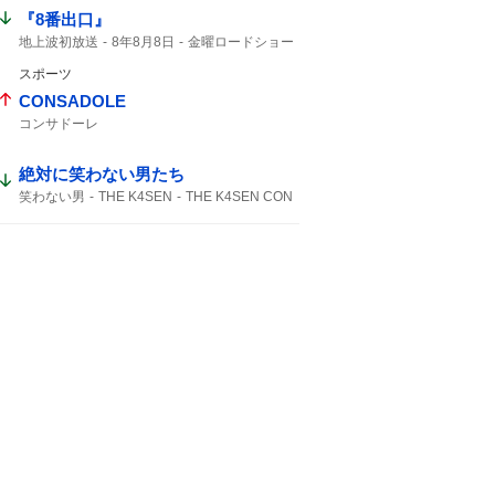
『8番出口』
地上波初放送
8年8月8日
金曜ロードショー
8番出口
映画8番出口
スポーツ
CONSADOLE
コンサドーレ
絶対に笑わない男たち
笑わない男
THE K4SEN
THE K4SEN CON
THE K4SEN CON 2026
K4SEN CON