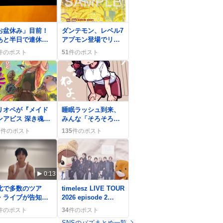
0
お盆休み」目前！
ダンテモン、レベル7
あと半日で連休」
アプモン登場でリン
んなでワクワクの
ク＋6効果が話題に
件のポスト
51
件のポスト
が広がる
「強すぎ」ファン歓
喜
0
リオペが『メイド
睡眠ラッシュ到来、
ンアビス 深き魂の
みんな「そろそろ寝
明』主題歌担当、
るか」や「寝なき
3
件のポスト
135
件のポスト
ァン歓喜の声が広
ゃ」ツイートで盛り
る
上がり
0:13
0
北で多数のツア
timelesz LIVE TOUR
・ライブが告知、
2026 episode 2
ァン歓喜の声が広
MOMENTUM チケッ
件のポスト
34
件のポスト
る、旅行計画も
ト販売開始、ファン
SNSのバズまとめ一覧