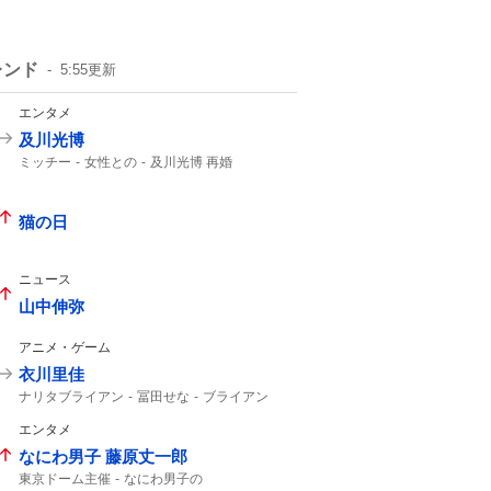
レンド
5:55
更新
エンタメ
及川光博
ミッチー
女性との
及川光博 再婚
一般女性
一般の方と
57歳
俳優として
56歳
猫の日
ニュース
山中伸弥
アニメ・ゲーム
衣川里佳
ナリタブライアン
冨田せな
ブライアン
一般男性
エンタメ
なにわ男子 藤原丈一郎
東京ドーム主催
なにわ男子の