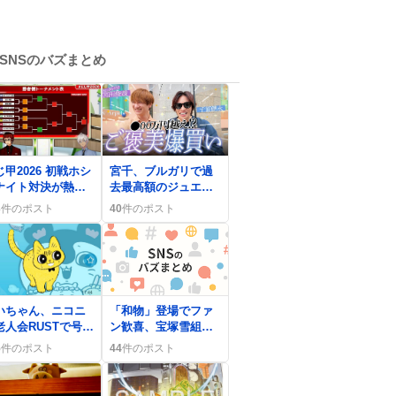
SNSのバズまとめ
0
じ甲2026 初戦ホシ
宮千、ブルガリで過
ナイト対決が熱す
去最高額のジュエリ
るとファンが歓喜
ー高額購入にファン
3
件のポスト
40
件のポスト
歓喜が話題に
いちゃん、ニコニ
「和物」登場でファ
老人会RUSTで号
ン歓喜、宝塚雪組
 予想外の様子に
2027年公演ラインア
5
件のポスト
44
件のポスト
ァン驚き
ップが話題に