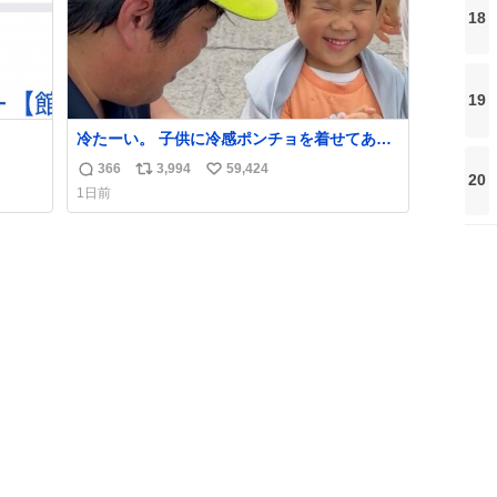
18
19
冷たーい。 子供に冷感ポンチョを着せてあげ
たら大はしゃぎで喜んでくれました。 こんな
366
3,994
59,424
返
リ
い
20
素敵な代物を提供してくれた山口県の恩師に
1日前
感謝。
信
ポ
い
数
ス
ね
ト
数
数