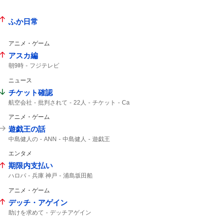
楽天イーグルス
東京ドームで
なにわ男子
東京ドーム
ふか日常
アニメ・ゲーム
アスカ編
朝9時
フジテレビ
ニュース
チケット確認
航空会社
批判されて
22人
チケット
Ca
アニメ・ゲーム
遊戯王の話
中島健人の
ANN
中島健人
遊戯王
エンタメ
期限内支払い
ハロパ
兵庫 神戸
浦島坂田船
アニメ・ゲーム
デッチ・アゲイン
助けを求めて
デッチアゲイン
名探偵プリキュア!
8時30分から
予告動画