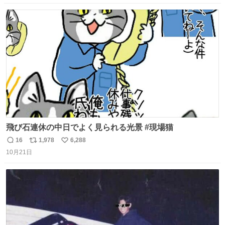
数
ス
ね
ト
数
数
飛び石連休の中日でよく見られる光景 #現場猫
16
1,978
6,288
返
リ
い
10月21日
信
ポ
い
数
ス
ね
ト
数
数