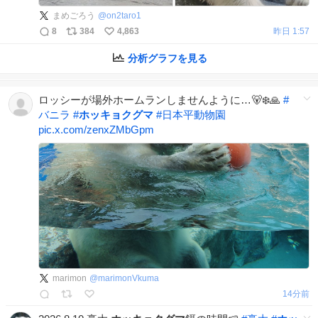
まめごろう
@
on2taro1
8
384
4,863
昨日 1:57
分析グラフを見る
ロッシーが場外ホームランしませんように…🐻‍❄️🙏
#
バニラ
#
ホッキョクグマ
#
日本平動物園
pic.x.com/zenxZMbGpm
marimon
@
marimonVkuma
14分前