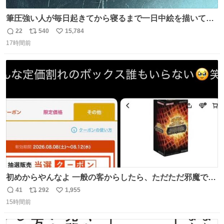
筆圧強い人が毎日起きてから寝るまで一日中絵を描いてる
とこうなる。 異常事態です。
22
540
15,784
返
リ
い
17時間前
信
ポ
い
数
ス
ね
ト
数
数
初めからやんなよ 一般の客からしたら、ただただ邪魔でし
かないのよ
41
292
1,955
返
リ
い
15時間前
信
ポ
い
数
ス
ね