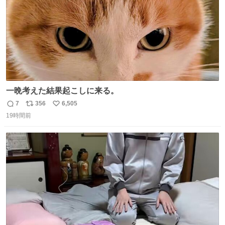
一晩考えた結果起こしに来る。
7
356
6,505
返
リ
い
19時間前
信
ポ
い
数
ス
ね
ト
数
数