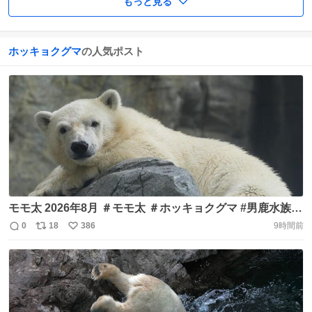
もっと見る
ホッキョクグマ
の人気ポスト
モモ太 2026年8月 ＃モモ太 ＃ホッキョクグマ #男鹿水族館
https://t.co/vSAQkDVFR0
0
18
386
9時間前
返
リ
い
信
ポ
い
数
ス
ね
ト
数
数