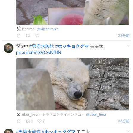
kichirobi
@
kikichirobin
33分前
🐻‍❄️💤
#
男鹿水族館
#
ホッキョクグマ
モモ太
pic.x.com/tl3VCwNfNN
uber_tiger～トラネコとライオンネコ～
@
uber_tiger
1
7
33分前
#
男鹿水族館
#
ホッキョクグマ
モモ太