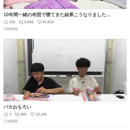
10年間一緒の布団で寝てきた結果こうなりました…
158
6,598
87,832
返
リ
い
19時間前
信
ポ
い
数
ス
ね
ト
数
数
バカおもろい
3
288
15,106
返
リ
い
17時間前
信
ポ
い
数
ス
ね