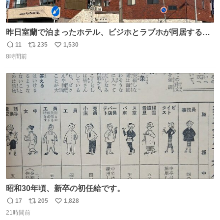
昨日室蘭で泊まったホテル、ビジホとラブホが同居する謎
形態だった。2階と3階の部屋数が異様に少ない。
11
235
1,530
返
リ
い
8時間前
信
ポ
い
数
ス
ね
ト
数
数
昭和30年頃、新卒の初任給です。
17
205
1,828
返
リ
い
21時間前
信
ポ
い