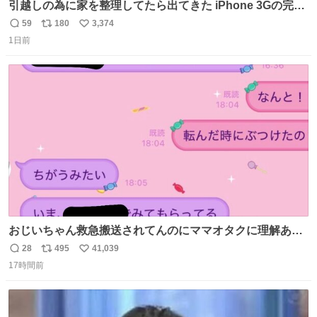
引越しの為に家を整理してたら出てきた iPhone 3Gの完全
未開封品 かなり前に楽天だかで買った多分未使用のデモ機
59
180
3,374
返
リ
い
で-が出るのだと思うんだよね ヤフオクで売れてない190万
1日前
信
ポ
い
があったけど初代じゃあるまいし流石にそこまではねぇ 日
数
ス
ね
本初のモデルではあるけど´д` ; #Apple #iPhone3G
ト
数
数
おじいちゃん救急搬送されてんのにママオタクに理解あっ
て不謹慎だけどウケる
28
495
41,039
返
リ
い
17時間前
信
ポ
い
数
ス
ね
ト
数
数