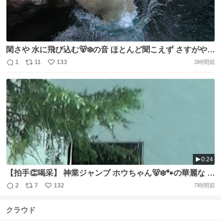
閑さや 水に飛び込む🐻‍❄️の音 ほとんど聞こえず さすがや
な！と思う（かなり字余り） 追伸 水滴にAFされるのか...
1
11
133
3時間前
返
リ
い
😓 #ホッキョクグマ #ズーラシア #polarbear #ZOORASIA
信
ポ
い
https://t.co/VM03hj9fOC
数
ス
ね
ト
数
数
0:24
【拍手👏喝采】 神業ジャンブ ホウちゃん🐻‍❄️🐾の華麗な オ
ヤツキャッチに みんなで大喝采！ #ホウちゃん #ホッキョ
2
7
132
7時間前
返
リ
い
クグマ #しろくま #天王寺動物園 #minnanotennojizoo
信
ポ
い
https://t.co/aYHAhKlwge
クラウド
数
ス
ね