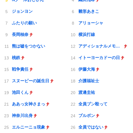
ジョンヨン
雛形あきこ
ふたりの願い
アリョーシャ
長岡柚奈
横浜打線
熊は嘘をつかない
アディショナルメモリー
桃鉄
イトーヨーカドーの日
戦争責任
伊藤大海
スヌーピーの誕生日
介護福祉士
池田くん
渡邊圭祐
ああっ女神さまっ
全員ブン殴って
神奈川出身
ブルボン
エルニーニョ現象
全員ではない