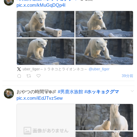
pic.x.com/kMuGqDQp4I
uber_tiger～トラネコとライオンネコ～
@
uber_tiger
39分前
おやつの時間🐻‍❄️🍖
#
男鹿水族館
#
ホッキョクグマ
pic.x.com/iEdJTvzSew