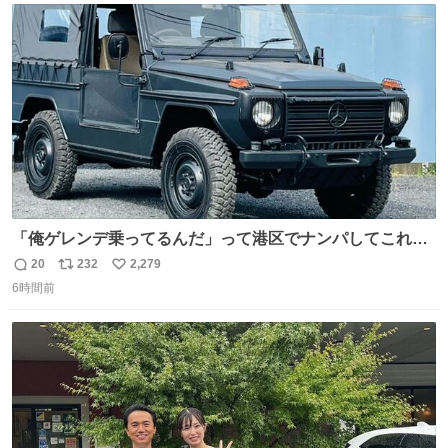
ト
数
数
「俺ゲレンデ乗ってるんだ」って港区でナンパしてこれで
迎え行きたい
20
232
2,279
返
リ
い
6時間前
信
ポ
い
数
ス
ね
ト
数
数