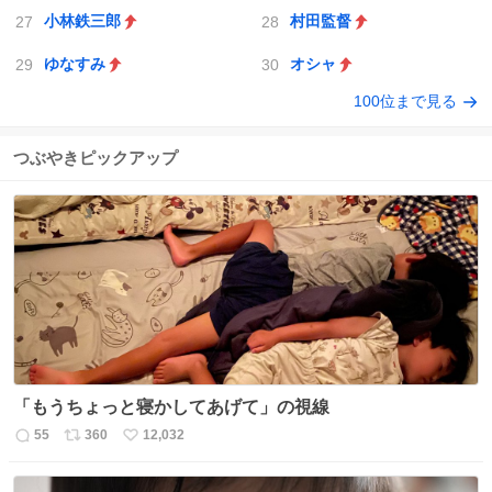
小林鉄三郎
村田監督
ゆなすみ
オシャ
100位まで見る
つぶやきピックアップ
「もうちょっと寝かしてあげて」の視線
55
360
12,032
返
リ
い
信
ポ
い
数
ス
ね