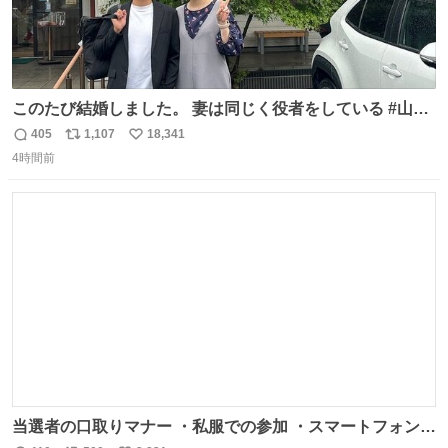
このたび結婚しました。 妻は同じく役者をしている #山下
ひかり です。 これからも一つひとつの作品に真摯に向き合
405
1,107
18,341
返
リ
い
い、役者として精進していきます。変わらず見守っていた
4時間前
信
ポ
い
だけたら嬉しいです。 写真は先日、妻の故郷へ行った時に
数
ス
ね
立ち寄った、妻のソウルフードのラーメン屋さんでの一枚
ト
数
数
🍜
当選者の口取りマナー ・私服での参加 ・スマートフォンで