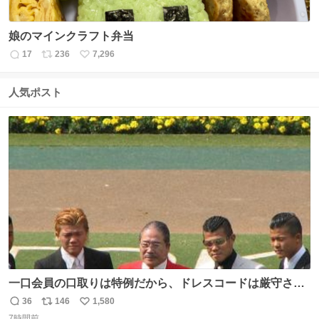
娘のマインクラフト弁当
17
236
7,296
返
リ
い
信
ポ
い
数
ス
ね
人気ポスト
ト
数
数
一口会員の口取りは特例だから、ドレスコードは厳守させ
るべき。
36
146
1,580
返
リ
い
7時間前