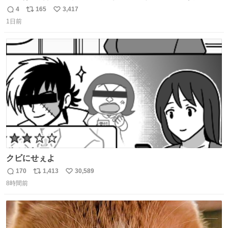
らなくて 持ち主すら動かすことができない鉄壁のスープラ
4
165
3,417
返
リ
い
1日前
信
ポ
い
数
ス
ね
ト
数
数
クビにせぇよ
170
1,413
30,589
返
リ
い
8時間前
信
ポ
い
数
ス
ね
ト
数
数