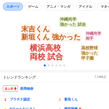
ト
数
数
スポーツ
ゲーム
アニメ・マンガ
アイドル
マネ
沖縄尚学
強かった 試合
末吉くん
沖縄尚学
新垣くん 強かった
相手
横浜高校
高校野球
強かった
両校 試合
甲子園
トレンドランキング
7:14
時点
長岡柚奈
プラチナ認定
新垣くん
Nクールおじさん
織田翔希