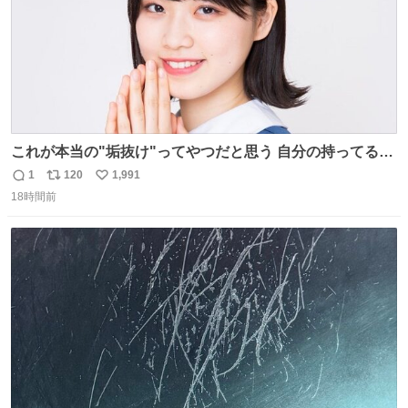
これが本当の"垢抜け"ってやつだと思う 自分の持ってるポ
テンシャルを最大限活かしてるもん 私も整形とかじゃなく
1
120
1,991
返
リ
い
て、こういう垢抜け方したい
18時間前
信
ポ
い
数
ス
ね
ト
数
数