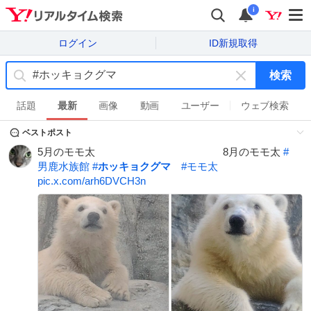
i
ログイン
ID新規取得
検索
キ
ー
話題
最新
画像
動画
ユーザー
ウェブ検索
ワ
ベストポスト
ー
ド
5月のモモ太 8月のモモ太
#
を
男鹿水族館
#
ホッキョクグマ
#
モモ太
消
pic.x.com/arh6DVCH3n
す