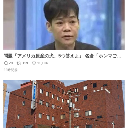
問題『アメリカ原産の犬、5つ答えよ』 名倉「ホンマごめ
ん。 日本」
29
319
11,104
返
リ
い
22時間前
信
ポ
い
数
ス
ね
ト
数
数