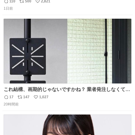
の撮影 ・調教師へ自分から握手を求める行為 ・シャツをズ
110
500
2,821
返
リ
い
ボンにインしていない服装 ・ボディーバッグの着用 私も口
1日前
信
ポ
い
ドリに参加したいので、出禁になる前に繰り返し案内して
数
ス
ね
ほしい #DMMバヌーシ
ト
数
数
これ結構、画期的じゃないですかね？ 業者発注しなくて
も、誰でも簡単に防犯カメラ設置が… 町の電気屋さんでも
17
147
1,027
返
リ
い
施工できそう
20時間前
信
ポ
い
数
ス
ね
ト
数
数