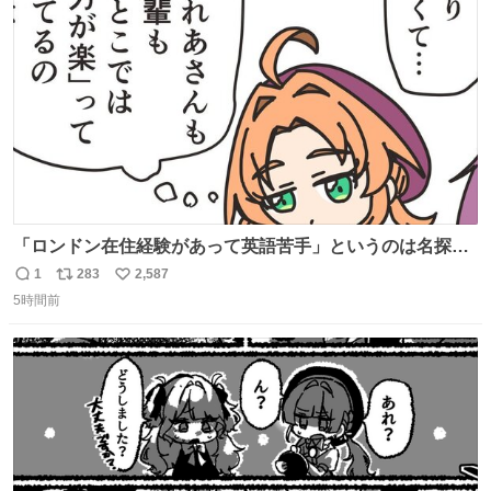
ト
数
数
「ロンドン在住経験があって英語苦手」というのは名探偵
としては「妙だな」ってなるところなのに、小林みくるだ
1
283
2,587
返
リ
い
からスルーされている小林クオリティ。
5時間前
信
ポ
い
数
ス
ね
ト
数
数