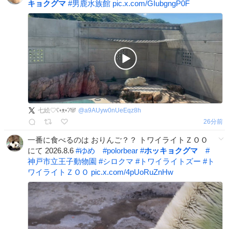
キョクグマ
#
男鹿水族館
pic.x.com/GIubgngP0F
七絵♡ʕ•ᴥ•ʔ🐼
@
a9AUyw0nUeEqz8h
26分前
一番に食べるのは おりんご？？ トワイライトＺＯＯ
にて 2026.8.6
#
ゆめ
#
polorbear
#
ホッキョクグマ
#
神戸市立王子動物園
#
シロクマ
#
トワイライトズー
#
ト
ワイライトＺＯＯ
pic.x.com/4pUoRuZnHw