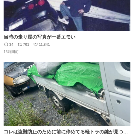
当時の走り屋の写真が一番エモい
34
701
11,841
返
リ
い
13時間前
信
ポ
い
数
ス
ね
ト
数
数
コレは盗難防止のために前に停めてる軽トラの鍵が見つか