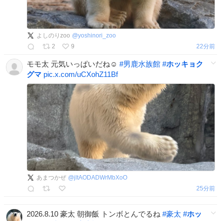
よしのりzoo
@
yoshinori_zoo
2
9
22分前
モモ太 元気いっぱいだね☺️
#
男鹿水族館
#
ホッキョク
グマ
pic.x.com/uCXohZ11Bf
あまつかぜ
@
jltAODADWrMbXoO
25分前
2026.8.10 豪太 朝御飯 トンボとんでるね
#
豪太
#
ホッ