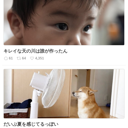
ト
数
数
キレイな天の川は誰が作ったん
61
64
4,351
返
リ
い
信
ポ
い
数
ス
ね
ト
数
数
だいぶ夏を感じてるっぽい