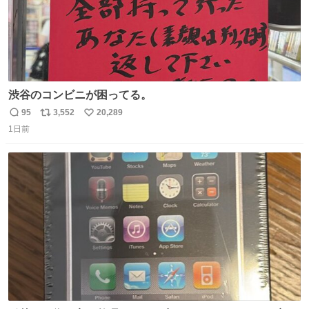
渋谷のコンビニが困ってる。
95
3,552
20,289
返
リ
い
1日前
信
ポ
い
数
ス
ね
ト
数
数