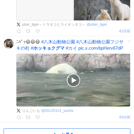
uber_tiger～トラネコとライオンネコ～
@
uber_tiger
42分前
ﾆﾊﾟｯ😃😃😃
#
八木山動物公園
#
八木山動物公園フジサ
キの杜
#
ホッキョクグマ
#
カイ
pic.x.com/bpHerv67dP
りんごいも
@
20120114_yucha
43分前