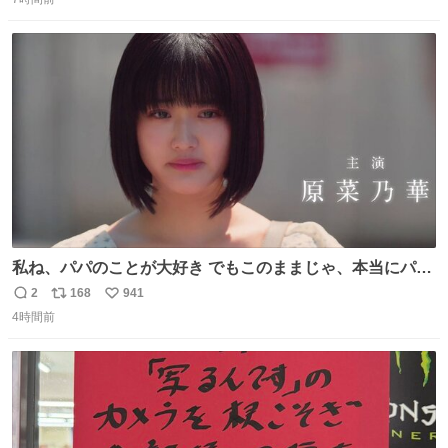
信
ポ
い
数
ス
ね
ト
数
数
私ね、パパのことが大好き でもこのままじゃ、本当にパパ
を嫌いになっちゃう だから・・・ ドラマ #もうパパ ！😠
2
168
941
返
リ
い
本編映像初公開📺 親子の愛ゆえのすれ違いを描くティザー
4時間前
信
ポ
い
映像を解禁！ TVerでお気に入り登録💖
数
ス
ね
tver.jp/series/sr504n7… #日10 #ABCテレビ #新ドラマ
ト
数
数
10/4（日）スタート🎬