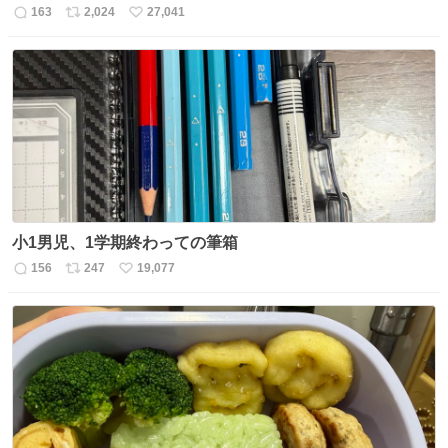
163
2,024
27,041
返
リ
い
信
ポ
い
数
ス
ね
ト
数
数
小1男児、1学期終わっての筆箱
156
247
19,077
返
リ
い
信
ポ
い
数
ス
ね
ト
数
数