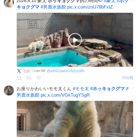
2026.8.10 豪太
ホッキョクグマ
餌の時間🍉
#
豪太
#
ホッ
キョクグマ
#
男鹿水族館
pic.x.com/zoU78bFxIZ
七絵♡ʕ•ᴥ•ʔ🐼
@
a9AUyw0nUeEqz8h
15分前
お座りかわいいモモ太くん
#
モモ太
#
ホッキョクグマ
#
男鹿水族館
pic.x.com/VGkTugYSgR