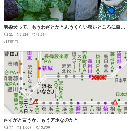
老柴犬って、もうわざとかと思うくらい狭いところに自ら
はまりにいくじゃないですか？ 今朝ガーデニングしてる飼
11
126
3,064
返
リ
い
い主の間にはまってきて、最高に可愛かった♥️
21時間前
信
ポ
い
数
ス
ね
ト
数
数
さすがと言うか、もうアホなのかと
77
1,067
3,766
返
リ
い