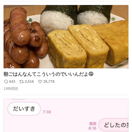
数
ス
ね
ト
数
数
朝ごはんなんてこういうのでいいんだよ🤤
643
2,516
35,778
返
リ
い
19時間前
信
ポ
い
数
ス
ね
ト
数
数