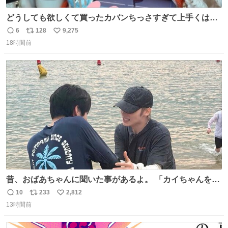
どうしても欲しくて買ったカバンちっさすぎて上手くはめ
ないと荷物入らん。女のカバンってなんでこんなちっさい
6
128
9,275
返
リ
い
の
18時間前
信
ポ
い
数
ス
ね
ト
数
数
昔、おばあちゃんに聞いた事があるよ。 「カイちゃんをい
じめると、アイツが海から上がって来るぞ。」って。
10
233
2,812
返
リ
い
13時間前
信
ポ
い
数
ス
ね