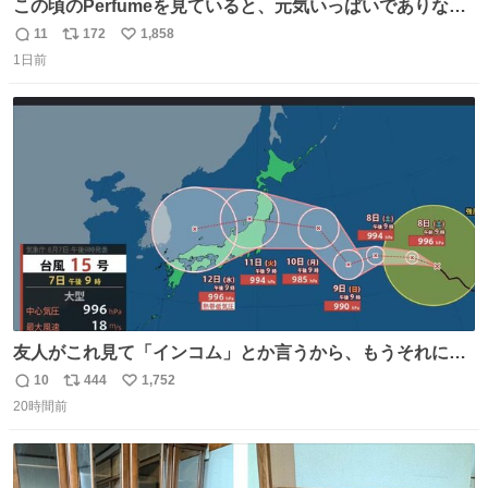
この頃のPerfumeを見ていると、元気いっぱいでありなが
ら決して感情に任せすぎることなく、しっかりと制御され
11
172
1,858
返
リ
い
たダンスであることに新鮮に驚く。3人のあげた足の向き
1日前
信
ポ
い
や角度とか本当に細かな部分まできっちりと揃っていてそ
数
ス
ね
こから積み重ねてきた努力や練習量が見て取れる…
ト
数
数
友人がこれ見て「インコム」とか言うから、もうそれにし
か見えなくなっちゃった。
10
444
1,752
返
リ
い
20時間前
信
ポ
い
数
ス
ね
ト
数
数