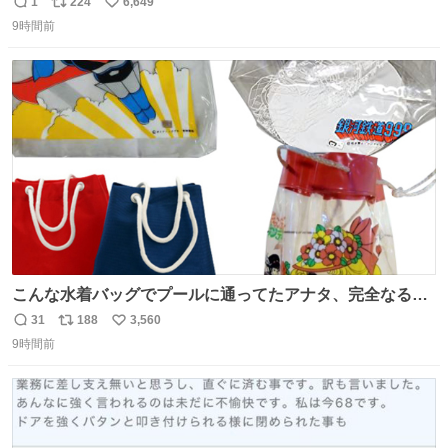
やっとたまたま成功わろた🏀ｗｗ ⠀ そしていつものD見て
1
224
6,649
返
リ
い
おもいっきりボール投げつけんのほんまにｗｗｗｗｗ ぺし
9時間前
信
ポ
い
ょぺしょそぉやもかわよだった💚
数
ス
ね
ト
数
数
こんな水着バッグでプールに通ってたアナタ、完全なる同
世代（笑） #70年代 #80年代 #昭和レトロ
31
188
3,560
返
リ
い
9時間前
信
ポ
い
数
ス
ね
ト
数
数