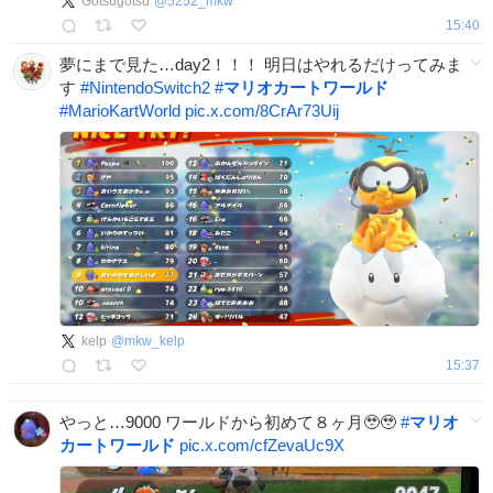
Gotsugotsu
@
5252_mkw
15:40
夢にまで見た…day2！！！ 明日はやれるだけってみま
す
#
NintendoSwitch2
#
マリオカートワールド
#
MarioKartWorld
pic.x.com/8CrAr73Uij
kelp
@
mkw_kelp
15:37
やっと…9000 ワールドから初めて８ヶ月🥹🥹
#
マリオ
カートワールド
pic.x.com/cfZevaUc9X