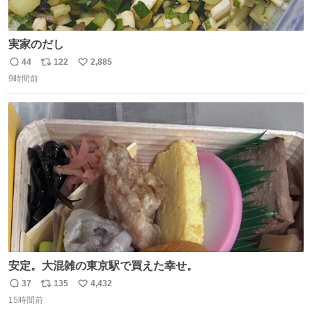
実家のだし
44
122
2,885
返
リ
い
9時間前
信
ポ
い
数
ス
ね
ト
数
数
安定。大混雑の東京駅で買えた幸せ。
37
135
4,432
返
リ
い
15時間前
信
ポ
い