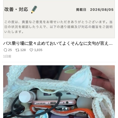
バス乗り場に堂々止めておいてよくそんなに文句が言える
ね 運転士は日本人やったのなら韓国人は関係ないし、なん
25
128
1,035
返
リ
い
なら68歳も関係ない…
1日前
信
ポ
い
数
ス
ね
ト
数
数