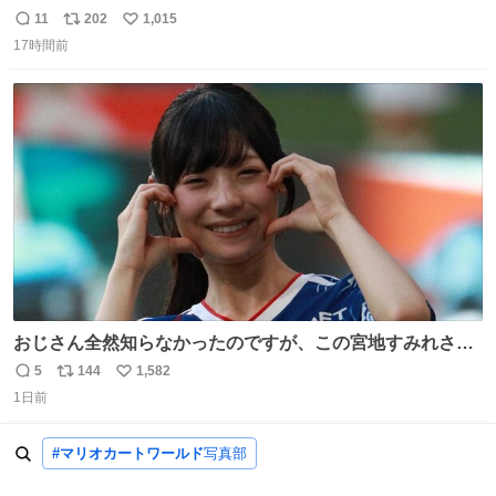
光下で暑すぎて疲労状態 火耐性15ではだめですね 適応珠
11
202
1,015
返
リ
い
Lv1と耐火珠Lv3装備しないと真夏の名古屋は過ごせぬよう
17時間前
信
ポ
い
です #コスサミ2026
数
ス
ね
ト
数
数
おじさん全然知らなかったのですが、この宮地すみれさん
（日向坂46）はマリサポだったのですね。 カメラ目線でに
5
144
1,582
返
リ
い
っこりしていただいたので撮影したものの、全然誰だか知
1日前
信
ポ
い
りませんでした。 マリサポらしいのでこれからは名前覚え
数
ス
ね
ます！！
ト
数
#マリオカートワールド
写真部
数