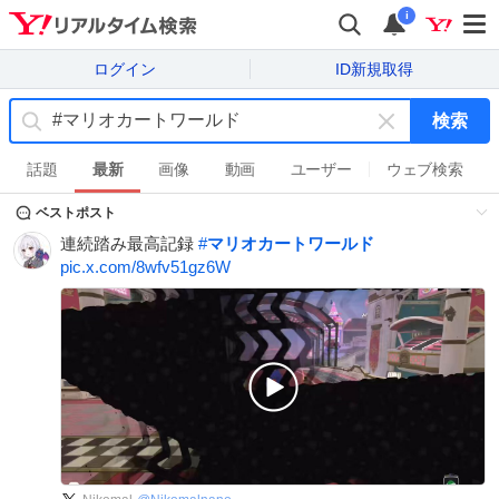
i
ログイン
ID新規取得
検索
キ
ー
話題
最新
画像
動画
ユーザー
ウェブ検索
ワ
ベストポスト
ー
ド
連続踏み最高記録
#
マリオカートワールド
を
pic.x.com/8wfv51gz6W
消
す