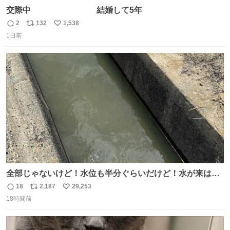
交際中 結婚して5年
2
132
1,538
返
リ
い
1日前
信
ポ
い
数
ス
ね
ト
数
数
全部じゃないけど！水位も半分ぐらいだけど！水が来はじ
めたよ！！！ 作業してくれた方々ありがとーーー
18
2,187
29,253
返
リ
い
ー！！！！！！！！！！！！！！！！！！！！！！！！！
18時間前
信
ポ
い
！
数
ス
ね
ト
数