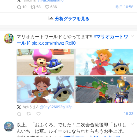
Nikomal
@
Nikomalnano
10
58
636
昨日 10:58
分析グラフを見る
マリオカートワールドもやってます!!
#
マリオカートワ
ールド
pic.x.com/mhwziRoil0
ΔゆうまΔ
@
0ey326092ty1t3p
19:33
以上、「おふくろ」でした！二次会合流後即「もりし
んいち」は草。ルイージになられたらもうお手上げ。