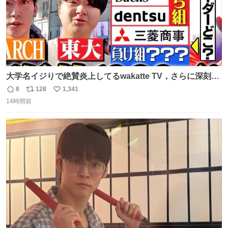
大学名イジりで絶賛炎上してるwakatte TV，さらに深刻な
問題はこっちでは？ ・都内の特定企業に入るのを極度に推
8
128
1,341
返
リ
い
奨し，それ以外の地域で堅実に生きるのを周縁化する ・恋
14時間前
信
ポ
い
愛にかまけ，「陽キャラ」として振る舞うのを極端に中心
数
ス
ね
化する ・院生が研究環境を求め他大学に移るのを批判する
ト
数
数
過去例↓