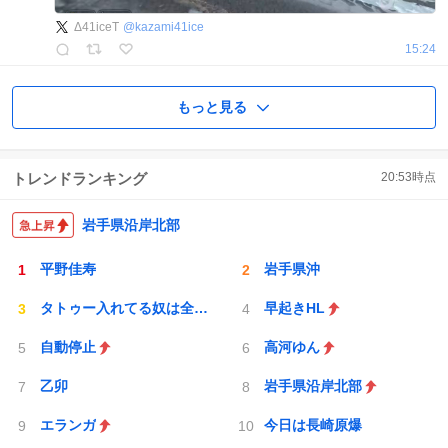
Δ41iceT
@
kazami41ice
15:24
もっと見る
トレンドランキング
20:53
時点
岩手県沿岸北部
平野佳寿
岩手県沖
タトゥー入れてる奴は全員バカです
早起きHL
自動停止
高河ゆん
乙卯
岩手県沿岸北部
エランガ
今日は長崎原爆