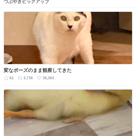
つぶやきピックアップ
変なポーズのまま観察してきた
62
3,738
38,384
返
リ
い
信
ポ
い
数
ス
ね
ト
数
数