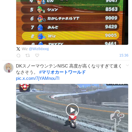
Wiz
@
Wiz8dxxqj
15:36
DKスノーマウンテンNISC 高度が高くなりすぎて速く
なさそう。
#
マリオカートワールド
pic.x.com/7jYAMnouTl