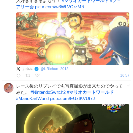
大好きすぎるよもう！
#
マリオカートワールド
#
フェ
アリー会
pic.x.com/w8WLVOrzMR
ふゆみ
@
URIchan_2013
16:57
レース後のリプレイでも写真撮影が出来たのでやって
みた。
#
NintendoSwitch2
#
マリオカートワールド
#
MarioKartWorld
pic.x.com/EUxtKVUt7J