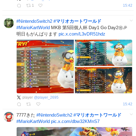
1
15:42
#
NintendoSwitch2
#
マリオカートワールド
#
MarioKartWorld
MKB 第5回個人杯 Day1 Go Day2㊗️🎉
明日もがんばります
pic.x.com/L3vDR51hdz
player
@
player_2695
15:42
7777きた
#
NintendoSwitch2
#
マリオカートワールド
#
MarioKartWorld
pic.x.com/dbw32KMnS7