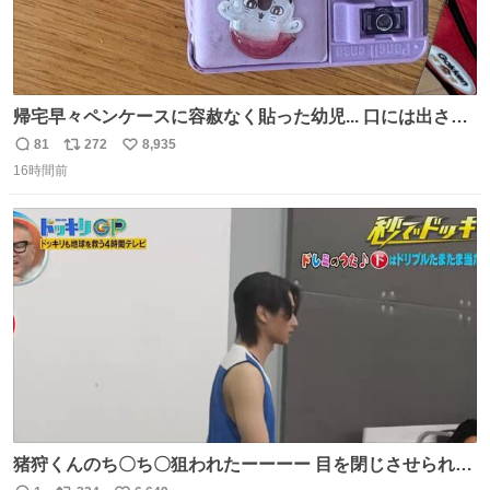
帰宅早々ペンケースに容赦なく貼った幼児... 口には出さぬ
が勿体無い精神で心がざわつく.....ッ
81
272
8,935
返
リ
い
16時間前
信
ポ
い
数
ス
ね
ト
数
数
猪狩くんのち〇ち〇狙われたーーーー 目を閉じさせられて