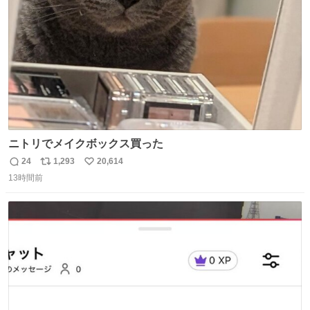
数
ニトリでメイクボックス買った
24
1,293
20,614
返
リ
い
13時間前
信
ポ
い
数
ス
ね
ト
数
数