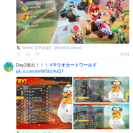
Neeha【2代目垢】
@
neehaCarnival
15:41
Day2進出！！！
#
マリオカートワールド
pic.x.com/eeWSb14uQ7