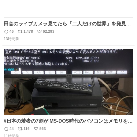
田舎のライブカメラ見てたら「二人だけの世界」を発見し
た
46
1,478
62,293
返
リ
い
13時間前
信
ポ
い
数
ス
ね
ト
数
数
#日本の若者の7割が MS-DOS時代のパソコンはメモリをい
くら増設しても、基本的に640～768KBまでしか使用でき
44
116
563
返
リ
い
なかったことを知らない。 またその改善策としてEMSメモ
11時間前