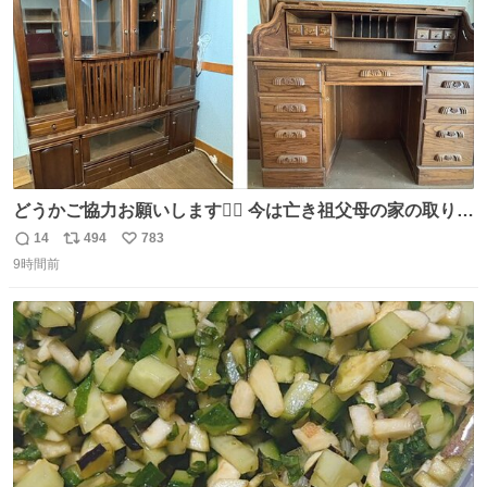
どうかご協力お願いします🙇‍♂️ 今は亡き祖父母の家の取り壊
しが決まり、どうしても処分して欲しくない食器棚と机の
14
494
783
返
リ
い
引き取り手を探しております この2つは私の祖母が当初一
9時間前
信
ポ
い
目惚れで購入したもので、祖母はc型肝炎で58歳という若
数
ス
ね
さで亡くなりましたが、この家具達をとても大切にしてお
ト
数
数
りました 続く↓