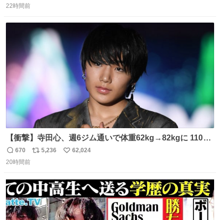
22時間前
信
ポ
い
数
ス
ね
ト
数
数
【衝撃】寺田心、週6ジム通いで体重62kg→82kgに 110kg
のベンチプレス持ち上げる姿披露
670
5,236
62,024
返
リ
い
news.livedoor.com/article/detail… 元々自重のみだった
20時間前
信
ポ
い
が、更に筋肉を大きくするためジム通いを開始。筋肉増量
数
ス
ね
のためおにぎり10個、ゼリー飲料3～4本、パスタと毎日4
ト
数
数
千kcalオーバーの食事を摂取し、増量したという。