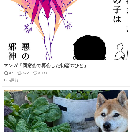
ト
数
数
マンガ「同窓会で再会した初恋のひと」
47
872
8,137
返
リ
い
12時間前
信
ポ
い
数
ス
ね
ト
数
数