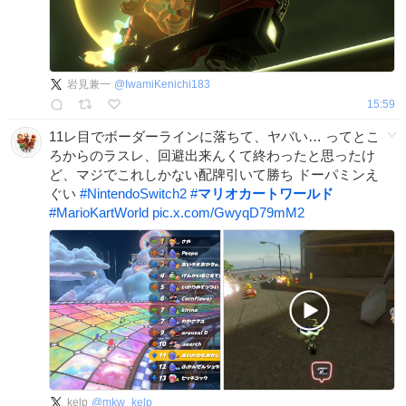
岩見兼一
@
IwamiKenichi183
15:59
11レ目でボーダーラインに落ちて、ヤバい… ってとこ
ろからのラスレ、回避出来んくて終わったと思ったけ
ど、マジでこれしかない配牌引いて勝ち ドーパミンえ
ぐい
#
NintendoSwitch2
#
マリオカートワールド
#
MarioKartWorld
pic.x.com/GwyqD79mM2
kelp
@
mkw_kelp