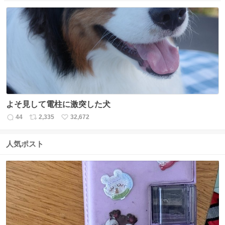
数
ス
ね
ト
数
数
よそ見して電柱に激突した犬
44
2,335
32,672
返
リ
い
信
ポ
い
数
ス
ね
人気ポスト
ト
数
数