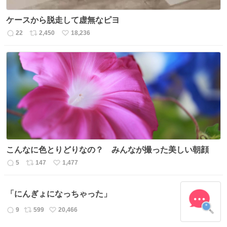
ケースから脱走して虚無なピヨ
22
2,450
18,236
返
リ
い
信
ポ
い
数
ス
ね
ト
数
数
こんなに色とりどりなの？ みんなが撮った美しい朝顔
5
147
1,477
返
リ
い
信
ポ
い
数
ス
ね
「にんぎょになっちゃった」
ト
数
数
9
599
20,466
返
リ
い
信
ポ
い