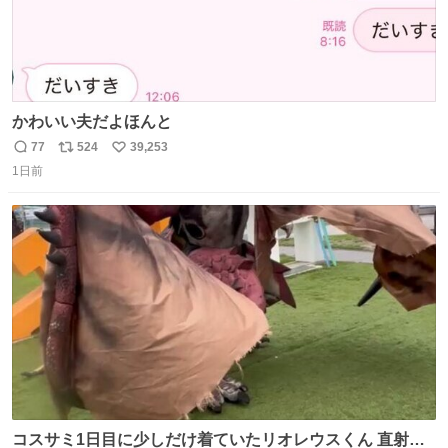
かわいい夫だよほんと
77
524
39,253
返
リ
い
1日前
信
ポ
い
数
ス
ね
ト
数
数
コスサミ1日目に少しだけ着ていたリオレウスくん 直射日