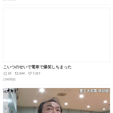
信
ポ
い
リやXMS、DOSエクステンダなどの手段を使って、なんと
数
ス
ね
かメモリをやりくりしていたことを知らない。
ト
数
数
こいつのせいで電車で爆笑しちまった
10
644
7,117
返
リ
い
15時間前
信
ポ
い
数
ス
ね
ト
数
数