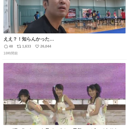
ええ？！知らんかった…
48
1,633
26,044
返
リ
い
18時間前
信
ポ
い
数
ス
ね
ト
数
数