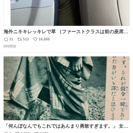
海外ニキキレッキレで草 （ファーストクラスは前の座席で
あるため）
31
512
16,888
返
リ
い
6時間前
信
ポ
い
数
ス
ね
ト
数
数
「何んぼなんでもこれではあんまり勇敢すぎます。」 女性