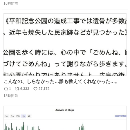
16時間前
信
ポ
い
数
ス
ね
ト
数
数
こんなの、しらなかった…誰も教えてくれなかった…。
1
6,333
27,172
返
リ
い
18時間前
信
ポ
い
数
ス
ね
ト
数
数