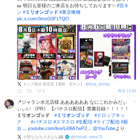
🎫 明日も皆様のご来店をお待ちしております✨
#
宮キ
ン
#
ミリオンゴッド
#
東京喰種
pic.x.com/3msG0F1TQO
キング観光 新宮店【通称：宮キン】
@
king_shingu
1
昨日 12:00
📍ジャラン水元店様 ああああああ なにこれかみだぃ
ぃぃい 《PR》 【パチスロ配信】禁書目録！！！！！
ミリオンゴッド
#
ミリオンゴッド
#
ドロップキッ
ク
#
パチスロ
#
スマスロ
#
生配信
#
ライブ配信
#
新
台
...
youtube.com/live/Li08A7wP2…
@YouTube
より
七咲なな(ちさきなな)🎰
@
chisaki_nana73