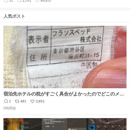
31
2,701
64,637
返
リ
い
信
ポ
い
数
ス
ね
人気ポスト
ト
数
数
宿泊先ホテルの枕がすごく具合がよかったのでどこのメー
カーだろうとタグを見たら フラソスベッド という聞いたこ
1
481
3,801
返
リ
い
とのない会社で困ってる。該当の渋谷区の住所にもそんな
5時間前
信
ポ
い
会社ないっぽいし。Googleで尋ねてもフランスベッドって
数
ス
ね
いうパチモンみたいな名前の会社のことしか教えてくれな
ト
数
数
いし詰んでる