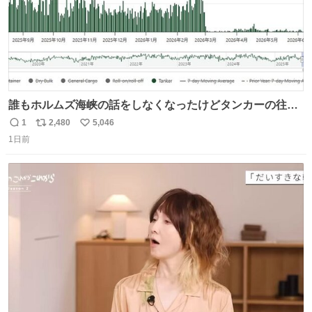
誰もホルムズ海峡の話をしなくなったけどタンカーの往来
は消滅したままですねと
1
2,480
5,046
返
リ
い
1日前
信
ポ
い
数
ス
ね
ト
数
数