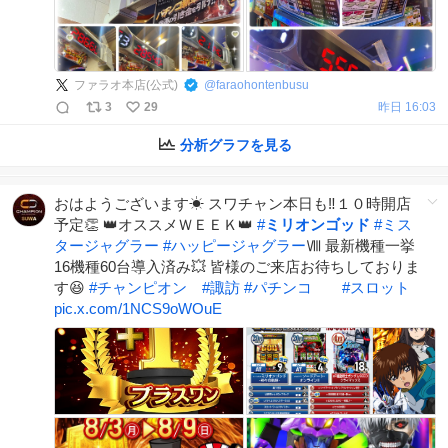
ファラオ本店(公式)
@
faraohontenbusu
3
29
昨日 16:03
分析グラフを見る
おはようございます☀ スワチャン本日も‼️１０時開店
予定👏 👑オススメＷＥＥＫ👑
#
ミリオンゴッド
#
ミス
タージャグラー
#
ハッピージャグラー
Ⅷ 最新機種一挙
16機種60台導入済み💥 皆様のご来店お待ちしておりま
す😆
#
チャンピオン
#
諏訪
#
パチンコ
#
スロット
pic.x.com/1NCS9oWOuE