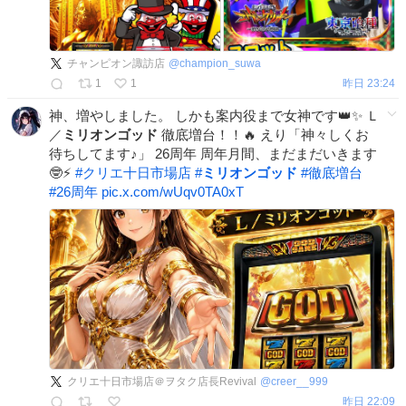
チャンピオン諏訪店
@
champion_suwa
1
1
昨日 23:24
神、増やしました。 しかも案内役まで女神です👑✨ Ｌ
／
ミリオンゴッド
徹底増台！！🔥 えり「神々しくお
待ちしてます♪」 26周年 周年月間、まだまだいきます
🤓⚡
#
クリエ十日市場店
#
ミリオンゴッド
#
徹底増台
#
26周年
pic.x.com/wUqv0TA0xT
クリエ十日市場店＠ヲタク店長Revival
@
creer__999
昨日 22:09