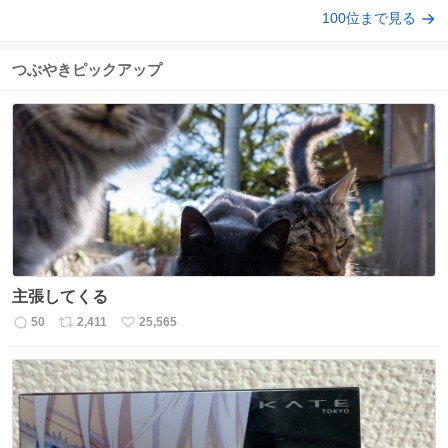
100位まで見る
つぶやきピックアップ
主張してくる
50
2,411
25,565
返
リ
い
信
ポ
い
数
ス
ね
ト
数
数