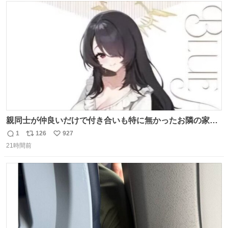
今年に入って同様の被害は確認されておらず、警察はパト
ト
数
数
ロールを強化する。
親同士が仲良いだけで付き合いも特に無かったお隣の家に
自分とこの親が外せない用事があるからと半ば強制的に預
1
126
927
返
リ
い
けられて空き部屋が無いからたまに見かけるけどロクに会
21時間前
信
ポ
い
話したことも無い一人娘と同じ部屋で寝るように言われ恐
数
ス
ね
る恐る部屋の扉を開けた先にこの光景が待ってた時の少年
ト
数
数
の反応を答えよ