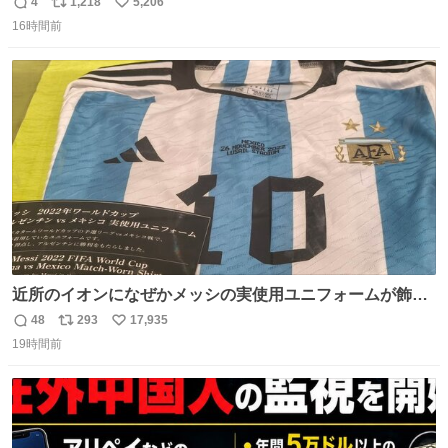
の立ち振る舞い指南コーナーで、大股を「下品」や「はし
4
1,218
5,206
返
リ
い
たない」という言葉を使わず「勇敢すぎます」と洒落っ気
16時間前
信
ポ
い
たっぷりにたしなめる当時の言葉選びよ 勇敢すぎます、使
数
ス
ね
っていきたい… （昭和4年婦人倶楽部新年号より）
ト
数
数
近所のイオンになぜかメッシの実使用ユニフォームが飾っ
てあっておもろい
48
293
17,935
返
リ
い
19時間前
信
ポ
い
数
ス
ね
ト
数
数