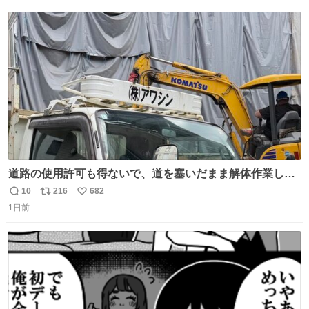
数
ス
ね
ト
数
数
道路の使用許可も得ないで、道を塞いだまま解体作業して
る。 写真を撮ろうとしたら「勝手に写真撮るな馬鹿野郎」
10
216
682
返
リ
い
と罵倒されるなど。
1日前
信
ポ
い
数
ス
ね
ト
数
数