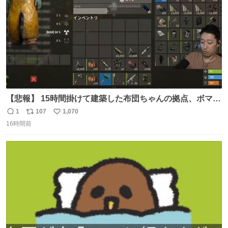
【悲報】 15時間掛けて建築した布団ちゃんの拠点、ボマー
集団の突撃により一瞬にして崩壊
1
107
1,070
返
リ
い
16時間前
信
ポ
い
数
ス
ね
ト
数
数