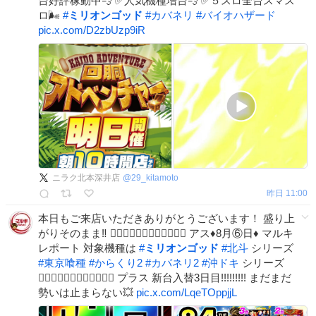
台好評稼動中💨 ✅人気機種増台💨 ✅５スロ全台スマス
ロ🌬️
#
ミリオンゴッド
#
カバネリ
#
バイオハザード
pic.x.com/D2zbUzp9iR
ニラク北本深井店
@
29_kitamoto
昨日 11:00
本日もご来店いただきありがとうございます！ 盛り上
がりそのまま‼️ ❤️‍🔥❤️‍🔥❤️‍🔥❤️‍🔥❤️‍🔥❤️‍🔥 アス♦️8月⑥日♦️ マルキ
レポート 対象機種は
#
ミリオンゴッド
#
北斗
シリーズ
#
東京喰種
#
からくり2
#
カバネリ2
#
沖ドキ
シリーズ
❤️‍🔥❤️‍🔥❤️‍🔥❤️‍🔥❤️‍🔥❤️‍🔥 プラス 新台入替3日目!!!!!!!!! まだまだ
勢いは止まらない💥
pic.x.com/LqeTOppjjL