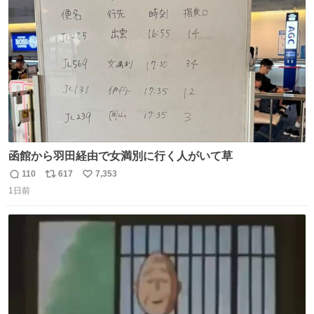
ト
数
数
函館から羽田経由で女満別に行く人がいて草
110
617
7,353
返
リ
い
1日前
信
ポ
い
数
ス
ね
ト
数
数