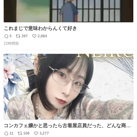
これまじで意味わからんくて好き
5
397
2,984
返
リ
い
22時間前
信
ポ
い
数
ス
ね
ト
数
数
コンカフェ嬢かと思ったら古着屋店員だった、どんな商
売？
11
106
3,277
返
リ
い