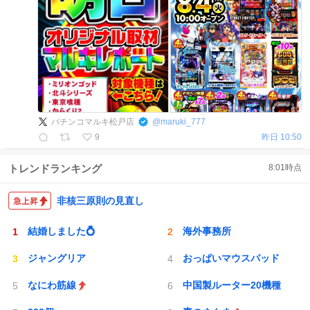
パチンコマルキ松戸店
@
maruki_777
9
昨日 10:50
トレンドランキング
8:01
時点
非核三原則の見直し
結婚しました💍
海外事務所
ジャングリア
おっぱいマウスパッド
なにわ筋線
中国製ルーター20機種