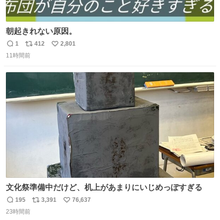
朝起きれない原因。
1
412
2,801
返
リ
い
11時間前
信
ポ
い
数
ス
ね
ト
数
数
文化祭準備中だけど、机上があまりにいじめっぽすぎる
195
3,391
76,637
返
リ
い
23時間前
信
ポ
い