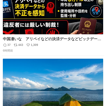
中国凄いな アリペイなどの決済データなどビックデータ
で海外にいる中国人の監視をはじめ、多額の資金決済など
37
443
1,309
返
リ
い
があれば帰国命令を出しはじめたらしい。そして、パスポ
6時間前
信
ポ
い
ート取上げで二度と出国できないと、、
数
ス
ね
ト
数
数