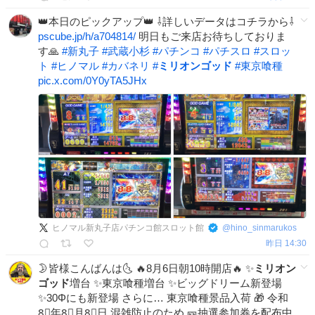
👑本日のピックアップ👑 ⇩詳しいデータはコチラから⇩
pscube.jp/h/a704814/
明日もご来店お待ちしておりま
す🙏
#
新丸子
#
武蔵小杉
#
パチンコ
#
パチスロ
#
スロッ
ト
#
ヒノマル
#
カバネリ
#
ミリオンゴッド
#
東京喰種
pic.x.com/0Y0yTA5JHx
ヒノマル新丸子店パチンコ館スロット館
@
hino_sinmarukos
昨日 14:30
🌛皆様こんばんは🌜 🔥8月6日朝10時開店🔥 ✨
ミリオン
ゴッド
増台 ✨東京喰種増台 ✨ビッグドリーム新登場
✨30Φにも新登場 さらに… 東京喰種景品入荷 🎁 令和
8⃣年8⃣月8⃣日 混雑防止のため 🎫抽選参加券を配布中