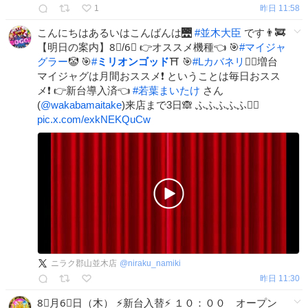
1
昨日 11:58
こんにちはあるいはこんばんは🌉
#
並木大臣
です👨‍🚒
【明日の案内】8⃣/6⃣ 👉オススメ機種👈 🎯
#
マイジャ
グラー
🤡 🎯
#
ミリオンゴッド
⛩️ 🎯
#
Lカバネリ
🧟‍♀️増台
マイジャグは月間おススメ❗️ ということは毎日おスス
メ❗️ 👉新台導入済👈
#
若葉まいたけ
さん
(
@wakabamaitake
)来店まで3日🙈 ふふふふふ🧗‍♂️
pic.x.com/exkNEKQuCw
ニラク郡山並木店
@
niraku_namiki
昨日 11:30
8⃣月6⃣日（木） ⚡️新台入替⚡️ １０：００ オープン