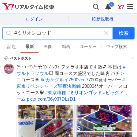
i
ログイン
ID新規取得
検索
キ
ー
話題
最新
画像
動画
ユーザー
ウェブ検索
ワ
ベストポスト
ー
ド
(*・ｪ･*)ﾉ~☆ｺﾝﾊﾞﾝﾜ♪ ファラオ本店です🐹💕 本日は
#
を
ウルトラソウル
💥 両コース大盛況でした🎱🕺 パチン
消
ココース🌟
#
eカケグルイ7500ver
77000発オーバー
#
す
東京リベンジャーズ聖夜決戦編
29000発オーバー スロ
ットコース🐓
#
東京喰種
#
ミリオンゴッド
#
ビッグドリ
ーム
pic.x.com/36yXRDLzD1