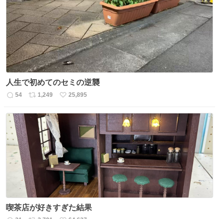
ト
数
数
人生で初めてのセミの逆襲
54
1,249
25,895
返
リ
い
信
ポ
い
数
ス
ね
ト
数
数
喫茶店が好きすぎた結果