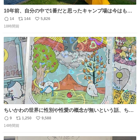
10年前、自分の中で1番だと思ったキャンプ場は今はもう
ない
14
144
5,826
返
リ
い
18時間前
信
ポ
い
数
ス
ね
ト
数
数
ちいかわの世界に性別や性愛の概念が無いという話、ちい
かわタロットでも恋人・女帝・女教皇あたりは性別を意識
9
1,250
9,588
返
リ
い
させないように描かれてるんだよね。かなり徹底している
14時間前
信
ポ
い
印象。
数
ス
ね