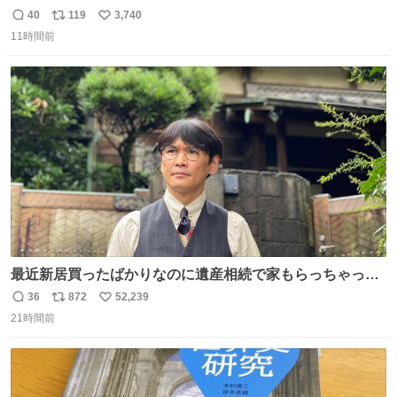
ど絶対間違えてる。 悪いのは誹謗中傷した人達でしょ。こ
40
119
3,740
返
リ
い
んなのみなちゃん望んでないし曲がった正義すぎる
11時間前
信
ポ
い
数
ス
ね
ト
数
数
最近新居買ったばかりなのに遺産相続で家もらっちゃった
長男
36
872
52,239
返
リ
い
21時間前
信
ポ
い
数
ス
ね
ト
数
数