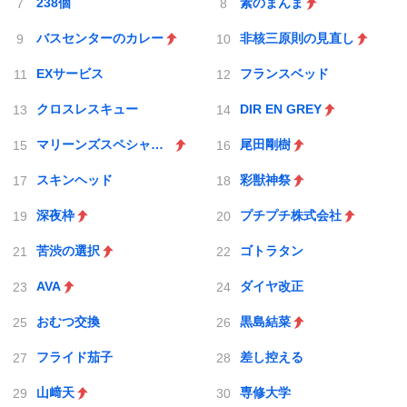
238個
素のまんま
バスセンターのカレー
非核三原則の見直し
EXサービス
フランスベッド
クロスレスキュー
DIR EN GREY
マリーンズスペシャルゲーム
尾田剛樹
スキンヘッド
彩獣神祭
深夜枠
プチプチ株式会社
苦渋の選択
ゴトラタン
AVA
ダイヤ改正
おむつ交換
黒島結菜
フライド茄子
差し控える
山﨑天
専修大学