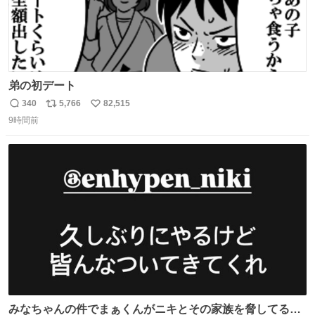
弟の初デート
340
5,766
82,515
返
リ
い
9時間前
信
ポ
い
数
ス
ね
ト
数
数
みなちゃんの件でまぁくんがニキとその家族を脅してるけ