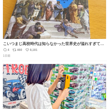
こいつまじ高校時代は知らなかった世界史が溢れすぎてて
𝑩𝑰𝑮 𝑳𝑶𝑽𝑬＿＿
4
460
8,181
返
リ
い
1日前
信
ポ
い
数
ス
ね
ト
数
数