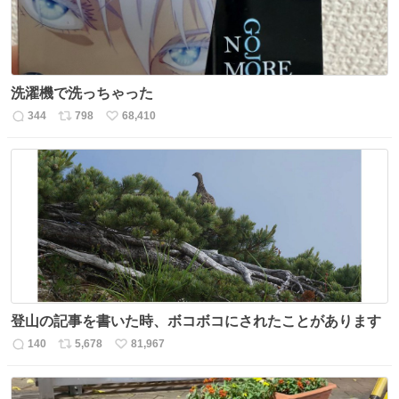
洗濯機で洗っちゃった
344
798
68,410
返
リ
い
信
ポ
い
数
ス
ね
ト
数
数
登山の記事を書いた時、ボコボコにされたことがあります
140
5,678
81,967
返
リ
い
信
ポ
い
数
ス
ね