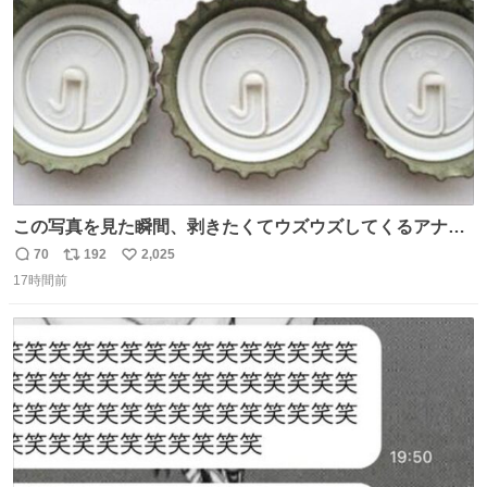
数
この写真を見た瞬間、剥きたくてウズウズしてくるアナ
タ、完全なる同世代（笑） #70年代 #80年代 #昭和レト
70
192
2,025
返
リ
い
ロ
17時間前
信
ポ
い
数
ス
ね
ト
数
数