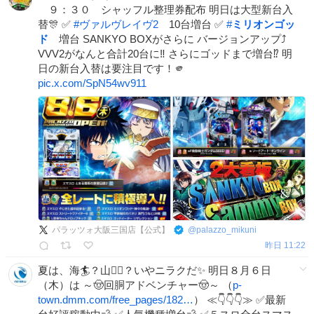
９：３０ シャッフル整理券配布 明日は大型新台入
替🎊 ✅
#
ヴァルヴレイヴ2
10台増台 ✅
#
ミリオンゴッ
ド
増台 SANKYO BOXがさらに バージョンアップ⤴️
VVV2がなんと合計20台に‼️ さらにゴッドまで増台⁉️ 明
日の新台入替は要注目です！🫵
pic.x.com/SpN54wv911
パラッツォ大阪三国店【公式】
@
palazzo_mikuni
昨日 11:22
夏は、海🏄？山🚵‍♀️？いやニラクだ✨ 明日８月６日
（木）は ～🤠回胴アドベンチャー🤠～ （
p-
town.dmm.com/free_pages/182…
） ≪👇👇👇≫ ✅最新