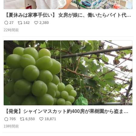
【夏休みは家事手伝い】 女房が娘に、働いたらバイト代も
らえば？と言ったら、娘は、いらない、と言って黙々と働
27
142
2,380
返
リ
い
いてくれました。 あとでソフトクリーム買ってやろうと思
22時間前
信
ポ
い
いました。
数
ス
ね
ト
数
数
【発覚】シャインマスカット約400房が果樹園から盗まれ
る 栃木・佐野市 news.livedoor.com/article/detail… 被害
705
6,550
18,871
返
リ
い
に遭った果樹園には防犯カメラなどはなく、シャインマス
19時間前
信
ポ
い
カットが盗まれた木には刃物などで切られた跡が。市内で
数
ス
ね