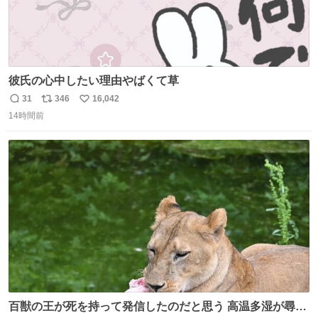
彼氏の心中したい理由やばくて草
31
346
16,042
返
リ
い
14時間前
信
ポ
い
数
ス
ね
ト
数
数
百獣の王が死を持って発信したのだと思う 高温多湿が尋常