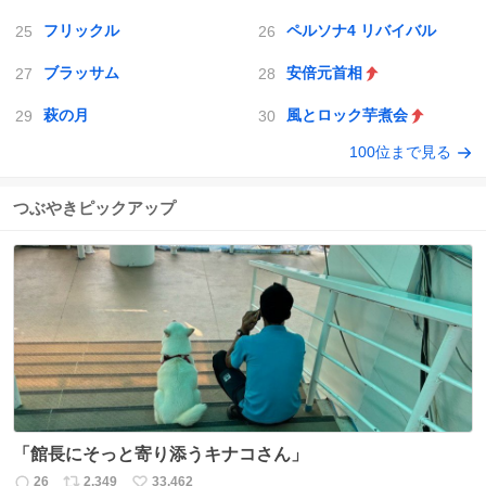
フリックル
ペルソナ4 リバイバル
ブラッサム
安倍元首相
萩の月
風とロック芋煮会
100位まで見る
つぶやきピックアップ
「館長にそっと寄り添うキナコさん」
26
2,349
33,462