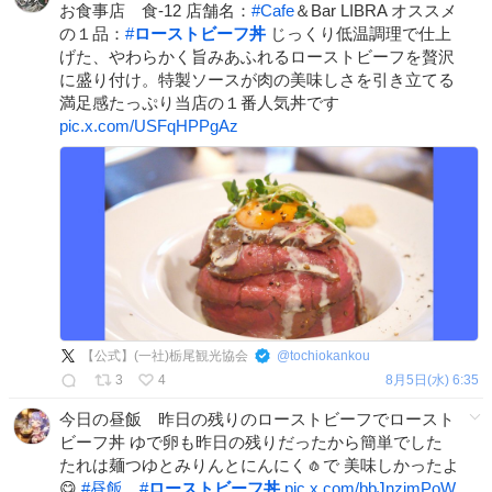
お食事店 食-12 店舗名：
#
Cafe
＆Bar LIBRA オススメ
の１品：
#
ローストビーフ丼
じっくり低温調理で仕上
げた、やわらかく旨みあふれるローストビーフを贅沢
に盛り付け。特製ソースが肉の美味しさを引き立てる
満足感たっぷり当店の１番人気丼です
pic.x.com/USFqHPPgAz
【公式】(一社)栃尾観光協会
@
tochiokankou
3
4
8月5日(水) 6:35
今日の昼飯 昨日の残りのローストビーフでロースト
ビーフ丼 ゆで卵も昨日の残りだったから簡単でした
たれは麺つゆとみりんとにんにく🧄で 美味しかったよ
😋
#
昼飯
#
ローストビーフ丼
pic.x.com/bbJnzjmPoW