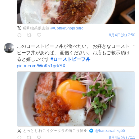
昭和喫茶倶楽部
@
CoffeeShopRetro
8月4日(火) 7:50
このローストビーフ丼が食べたい。 お好きなロースト
ビーフ丼があれば、 画僧ください。お店もご教示頂け
ると嬉しいです
#
ローストビーフ丼
pic.x.com/WoKs1grkSX
とっとも.行こうグ〜タラの向こう側🍀
@
hanzawahkg55
8月4日(火) 7:11