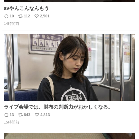
avやんこんなんもう
10
112
2,501
返
リ
い
14時間前
信
ポ
い
数
ス
ね
ト
数
数
ライブ会場では、財布の判断力がおかしくなる。
13
843
4,813
返
リ
い
15時間前
信
ポ
い
数
ス
ね
ト
数