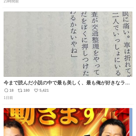
23時間前
信
ポ
い
数
ス
ね
ト
数
数
今まで読んだ小説の中で最も美しく、最も俺が好きなラス
トシーン
18
180
5,421
返
リ
い
1日前
信
ポ
い
数
ス
ね
ト
数
数