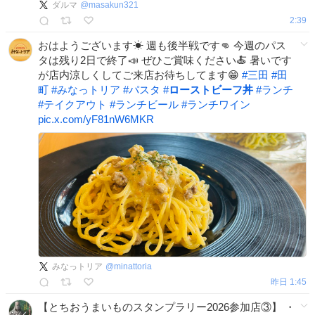
ダルマ
@
masakun321
2:39
おはようございます☀ 週も後半戦です👊 今週のパス
タは残り2日で終了📣 ぜひご賞味ください🍝 暑いです
が店内涼しくしてご来店お待ちしてます😁
#
三田
#
田
町
#
みなっトリア
#
パスタ
#
ローストビーフ丼
#
ランチ
#
テイクアウト
#
ランチビール
#
ランチワイン
pic.x.com/yF81nW6MKR
みなっトリア
@
minattoria
昨日 1:45
【とちおうまいものスタンプラリー2026参加店③】 ・