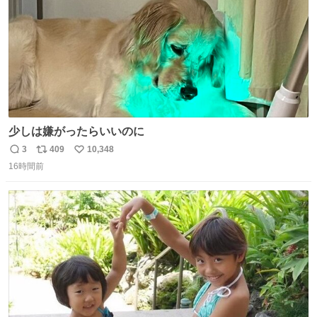
少しは嫌がったらいいのに
3
409
10,348
返
リ
い
16時間前
信
ポ
い
数
ス
ね
ト
数
数