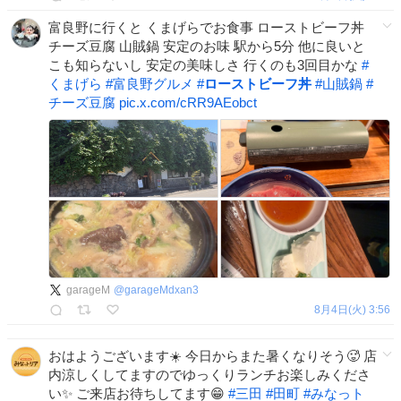
富良野に行くと くまげらでお食事 ローストビーフ丼
チーズ豆腐 山賊鍋 安定のお味 駅から5分 他に良いと
こも知らないし 安定の美味しさ 行くのも3回目かな
#
くまげら
#
富良野グルメ
#
ローストビーフ丼
#
山賊鍋
#
チーズ豆腐
pic.x.com/cRR9AEobct
garageM
@
garageMdxan3
8月4日(火) 3:56
おはようございます☀️ 今日からまた暑くなりそう🥵 店
内涼しくしてますのでゆっくりランチお楽しみくださ
い✨ ご来店お待ちしてます😁
#
三田
#
田町
#
みなっト