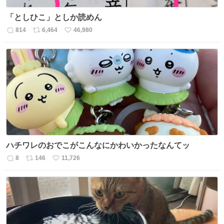
「としひこ」としか読めん
814
6,464
46,980
返
リ
い
信
ポ
い
数
ス
ね
ト
数
数
ハチワレのおでこがこんなにかわいかったなんてッ
8
146
11,726
返
リ
い
信
ポ
い
数
ス
ね
ト
数
数