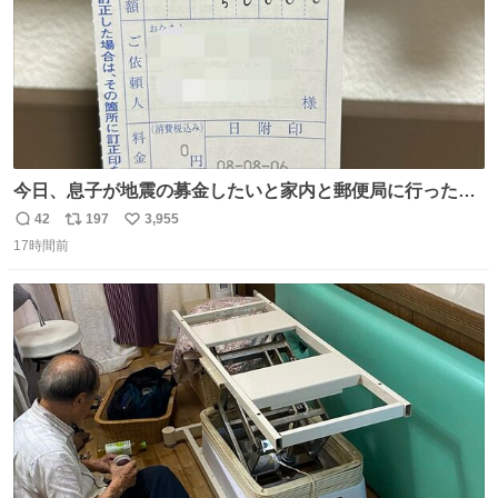
今日、息子が地震の募金したいと家内と郵便局に行ったみ
たいです。おもちゃとか買う選択肢もあったと思うけど、
42
197
3,955
返
リ
い
自分で貯めてた2万円を役に立てて欲しい、みんなも元気
17時間前
信
ポ
い
になって欲しいと。家内も一緒に募金したので、自分も何
数
ス
ね
かできたらなぁと思いました。
ト
数
数