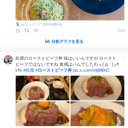
みなっトリア
@
minattoria
2:03
分析グラフを見る
松屋のローストビーフ丼 味はいいんですが ロースト
ビーフではないですね 食感はハムでしたわ ┐(´д｀)┌ﾔ
ﾚﾔﾚ
#
松屋
#
ローストビーフ丼
pic.x.com/ri4j8ll6hC