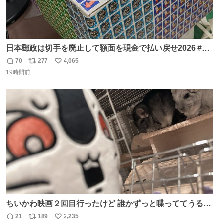
日本郵政は切手を廃止して額面を現金で払い戻せ2026 #日
本郵政 @JapanPostHD_PR
70
277
4,065
返
リ
い
19時間前
信
ポ
い
数
ス
ね
ト
数
数
ちいかわ映画２回目行ったけど 誰かずっと喋っててうるさ
かった 許せねえ
21
189
2,235