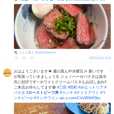
うどん星人
@
udonseijinnn
8月5日(水) 3:22
おはようございます☀ 週の真ん中水曜日🎶 暑いです
が気張っていきましょう💪 ジェノベーゼパスタは温冷
共に好評です✨ホワイトクリームパスタもお試しあれ‼️
ご来店お待ちしてます😁
#
三田
#
田町
#
みなっトリア
#
パスタ
#
ローストビーフ丼
#
ランチ
#
テイクアウト
#
ラ
ンチビール
#
ランチワイン
pic.x.com/CVvIRWX5ks