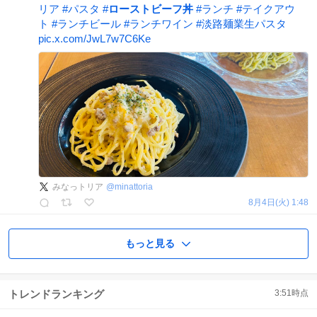
リア
#
パスタ
#
ローストビーフ丼
#
ランチ
#
テイクアウ
ト
#
ランチビール
#
ランチワイン
#
淡路麺業生パスタ
pic.x.com/JwL7w7C6Ke
みなっトリア
@
minattoria
8月4日(火) 1:48
もっと見る
トレンドランキング
3:51
時点