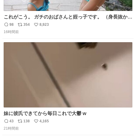
これがこう。 ガチのおばさんと姪っ子です。 （身長抜かさ
れててしぬ笑） #ヤツルギ12 #家族でヒロイン
98
354
8,923
返
リ
い
16時間前
信
ポ
い
数
ス
ね
ト
数
数
妹に彼氏できてから毎日これで大鬱 w
43
138
4,165
返
リ
い
21時間前
信
ポ
い