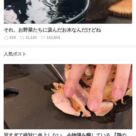
それ、お野菜たちに汲んだお水なんだけどね
419
11,120
143,854
返
リ
い
信
ポ
い
数
ス
ね
人気ポスト
ト
数
数
旨すぎて絶対に炎上しない、今物議を醸している 【鶏のた