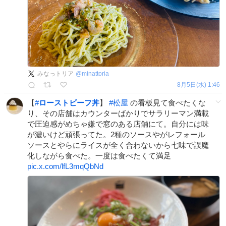
みなっトリア
@
minattoria
8月5日(水) 1:46
【
#
ローストビーフ丼
】
#
松屋
の看板見て食べたくな
り、その店舗はカウンターばかりでサラリーマン満載
で圧迫感がめちゃ嫌で窓のある店舗にて。自分には味
が濃いけど頑張ってた。2種のソースやがレフォール
ソースとやらにライスが全く合わないから七味で誤魔
化しながら食べた。一度は食べたくて満足
pic.x.com/lfL3mqQbNd