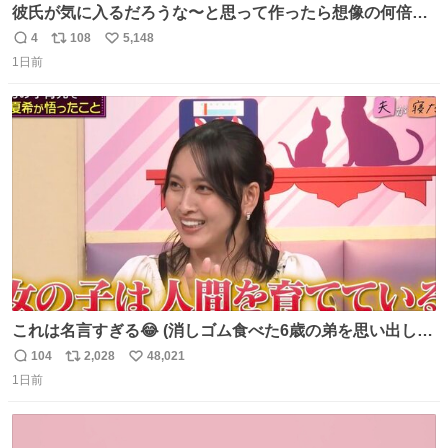
彼氏が気に入るだろうな〜と思って作ったら想像の何倍も
美味しい美味しい言ってくれて嬉しい
4
108
5,148
返
リ
い
1日前
信
ポ
い
数
ス
ね
ト
数
数
これは名言すぎる😂 (消しゴム食べた6歳の弟を思い出しな
がら)
104
2,028
48,021
返
リ
い
1日前
信
ポ
い
数
ス
ね
ト
数