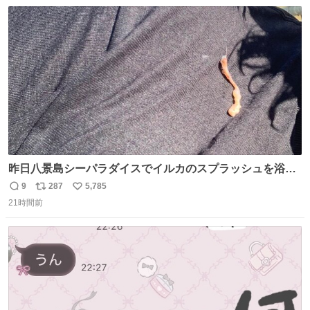
数
ス
ね
ト
数
数
昨日八景島シーパラダイスでイルカのスプラッシュを浴び
たらゲソのおまけがついてきました。誰の食べカスかわか
9
287
5,785
返
リ
い
らないけど、とても愛おしいです。こんなおまけまで付け
21時間前
信
ポ
い
てもらって感謝しかありません。 #ふれあいラグーン #横
数
ス
ね
浜八景島シーパラダイス
ト
数
数