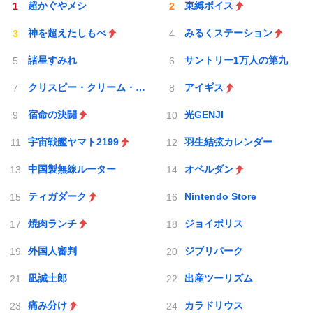
超かぐやメシ
束縛ボイス
神を超えたしもべ
みるくステーション
諸星すみれ
サントリー1万人の第九
クリスピー・クリーム・ドーナツ
アイギス
宿命の決闘
光GENJI
宇宙戦艦ヤマト2199
羽生結弦カレンダー
中国製無線ルーター
オベルダン
ティガダーク
Nintendo Store
焼肉ランチ
ジョイポリス
外国人審判
ジブリパーク
凪誠士郎
出産ツーリズム
痛み分け
カラドリウス