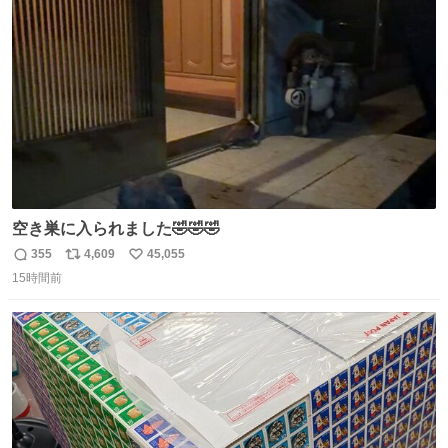
ト
数
数
空き巣に入られました🤣🤣🤣
355
4,609
45,055
返
リ
い
15時間前
信
ポ
い
数
ス
ね
ト
数
数