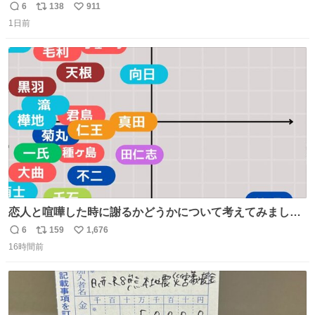
でない日本の夏 どうか早急に飼育の環境を見直して 動物の
6
138
911
返
リ
い
命を護ってください…と 治療中のライオンが助かりますよ
1日前
信
ポ
い
うに すべての動物の命が護られますように 2026.7.3📷多摩
数
ス
ね
動物公園にて 残念ながら個体の識別は出来ません
ト
数
数
恋人と喧嘩した時に謝るかどうかについて考えてみました
💭 ▶︎自分から謝る or 悪くないなら謝らない ▶︎ねちねちす
6
159
1,676
返
リ
い
る or さっぱりしている 個人的見解です！色々と許してく
16時間前
信
ポ
い
ださい！
数
ス
ね
ト
数
数