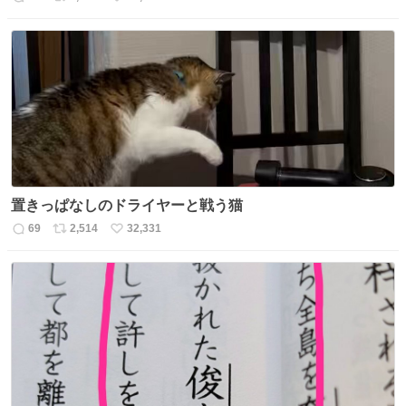
返
リ
い
信
ポ
い
数
ス
ね
ト
数
数
置きっぱなしのドライヤーと戦う猫
69
2,514
32,331
返
リ
い
信
ポ
い
数
ス
ね
ト
数
数