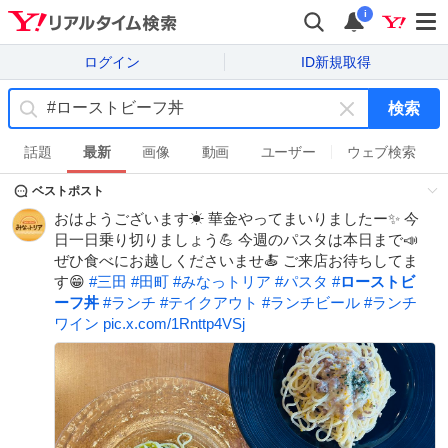
i
ログイン
ID新規取得
検索
キ
ー
話題
最新
画像
動画
ユーザー
ウェブ検索
ワ
ベストポスト
ー
ド
おはようございます☀ 華金やってまいりましたー✨ 今
を
日一日乗り切りましょう💪 今週のパスタは本日まで📣
消
ぜひ食べにお越しくださいませ🍝 ご来店お待ちしてま
す
す😁
#
三田
#
田町
#
みなっトリア
#
パスタ
#
ローストビ
ーフ丼
#
ランチ
#
テイクアウト
#
ランチビール
#
ランチ
ワイン
pic.x.com/1Rnttp4VSj