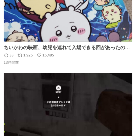
ちいかわの映画、幼児を連れて入場できる回があったので
子どもを連れて観てきたんですけど、セイレーンの登場シ
33
1,925
15,485
返
リ
い
ーンで場内のベビーが一斉に泣き出してたのがとてもよい
13時間前
信
ポ
い
映画体験でした。
数
ス
ね
ト
数
数