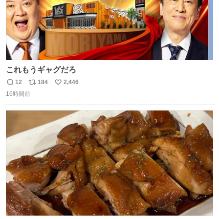
これもうギャグだろ
12
184
2,446
返
リ
い
16時間前
信
ポ
い
数
ス
ね
ト
数
数