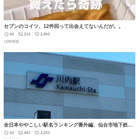
セブンのコイツ、12件回って出会えてないんだが。。
44
214
2,962
返
リ
い
18時間前
信
ポ
い
数
ス
ね
ト
数
数
全日本ややこしい駅名ランキング番外編、仙台市地下鉄川
内駅
43
401
2,253
返
リ
い