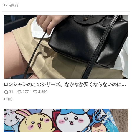
返
リ
い
12時間前
信
ポ
い
数
ス
ね
ト
数
数
ロンシャンのこのシリーズ、なかなか安くならないのにセ
ール価格になってる🖤✨レザーなのが反則級にかわいい。
31
177
4,309
返
リ
い
持ってるだけでコーデが格上げされる。
1日前
信
ポ
い
数
ス
ね
ト
数
数