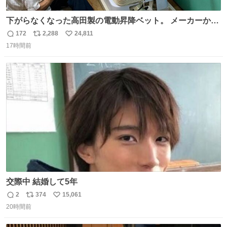
下がらなくなった高田製の電動昇降ベット。 メーカーから
は、完全に見放されたんですが、 見事に85歳の父が治しま
172
2,288
24,811
返
リ
い
した。 うちの父は、トヨタカローラのボディをオート生産
17時間前
信
ポ
い
する、工業ロボットの製作者なんですが、 父が電動ベット
数
ス
ね
の配線をハンダで修理している横で、
ト
数
数
交際中 結婚して5年
2
374
15,061
返
リ
い
20時間前
信
ポ
い
数
ス
ね