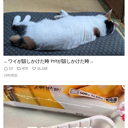
数
←ワイが話しかけた時 ﾏｯﾏが話しかけた時→
13
475
11,118
返
リ
い
18時間前
信
ポ
い
数
ス
ね
ト
数
数