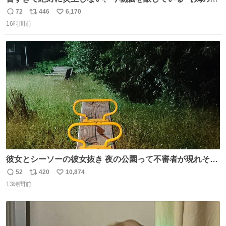
たき】 を家で作る方法を教えます 鶏もも肉に特別な処理を
72
446
6,170
返
リ
い
して大葉やみょうがなどの薬味と一緒にいただきます 夏に
16時間前
信
ポ
い
食うとたまりません この調理法、絶対覚えた方がいいです
数
ス
ね
youtu.be/s0jWxvy14_4
ト
数
数
彼女とシーソーの彼女抜き 夜の公園って不審者が現れそう
で怖いんだよな
52
420
10,874
返
リ
い
13時間前
信
ポ
い
数
ス
ね
ト
数
数