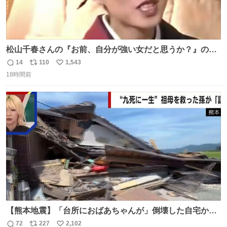
松山千春さんの『お前、自分が強い女だと思うか？』の一
言で… 中森明菜さんが思わず本音をこぼす瞬間😭
14
110
1,543
返
リ
い
18時間前
信
ポ
い
数
ス
ね
ト
数
数
【熊本地震】「台所におばあちゃんが」倒壊した自宅から
孫が救出 地震発生時、台所で夕食の準備をしていた祖母の
72
227
2,102