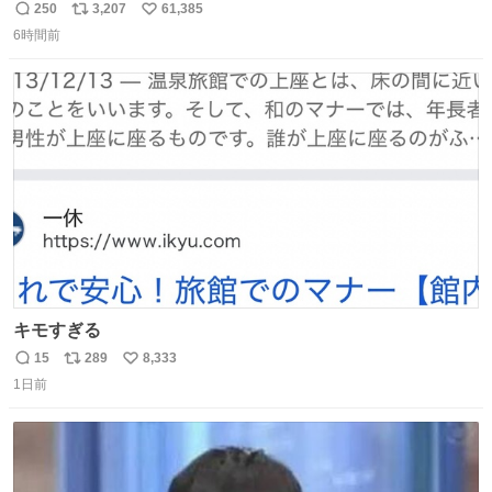
250
3,207
61,385
返
リ
い
6時間前
信
ポ
い
数
ス
ね
ト
数
数
キモすぎる
15
289
8,333
返
リ
い
1日前
信
ポ
い
数
ス
ね
ト
数
数