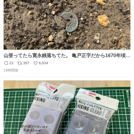
山登ってたら寛永銭落ちてた。 亀戸正字だから1670年頃に
鋳造されたもの。
23
307
6,934
返
リ
い
19時間前
信
ポ
い
数
ス
ね
ト
数
数