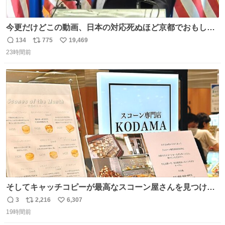
今更だけどこの動画、日本の対応死ぬほど京都でおもしろ
い。 なんなら敬語で丁寧に煽りまくってるの好き。笑
134
775
19,469
返
リ
い
23時間前
信
ポ
い
数
ス
ね
ト
数
数
そしてキャッチコピーが最高なスコーン屋さんを見つけて
しまったので思わず買い込んでしまった。スコーンなんて
3
2,216
6,307
返
リ
い
パッサパサなほどええですからね。
19時間前
信
ポ
い