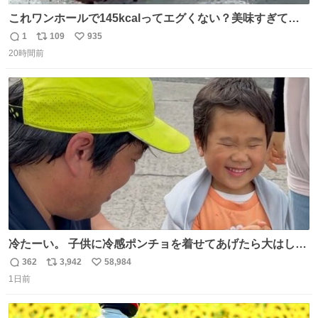
これワンホールで145kcalってエグくない？美味すぎて毎
日食べてるけど、次の日体重測ったら痩せてるの嬉しすぎ
1
109
935
返
リ
い
る😭 レシピリプ⬇️
20時間前
信
ポ
い
数
ス
ね
ト
数
数
冷たーい。 子供に冷感ポンチョを着せてあげたら大はしゃ
ぎで喜んでくれました。 こんな素敵な代物を提供してくれ
362
3,942
58,984
返
リ
い
た山口県の恩師に感謝。
1日前
信
ポ
い
数
ス
ね
ト
数