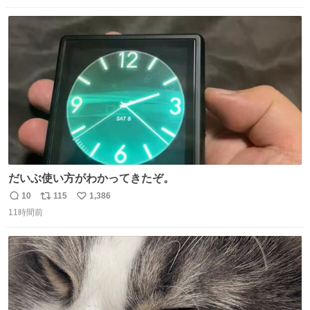
数
ス
ね
ト
数
数
だいぶ使い方がわかってきたぞ。
10
115
1,386
返
リ
い
11時間前
信
ポ
い
数
ス
ね
ト
数
数