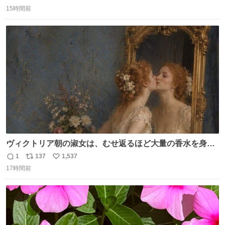
返
リ
い
「助けて」という声。祖母を背負い、助け出した孫が「命
15時間前
信
ポ
い
があったのは奇跡」と当時の状況を語った。
数
ス
ね
ト
数
数
ヴィクトリア朝の淑女は、むせ返るほど大量の香水を身に
つけるものではないとされていた。それでも香水は、髪や
1
137
1,537
返
リ
い
肌の手入れと同じくらい、ヴィクトリア朝の女性達の美容
17時間前
信
ポ
い
習慣に欠かせないものだった。 当時の香水は、現在私たち
数
ス
ね
が知る香水よりも単純な組成で、その大部分は薔薇、菫、
ト
数
数
ベルガモット、