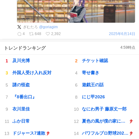
ぎむたろ
@
goriagim
4
648
2,392
2025年6月14日
トレンドランキング
4:59
時点
及川光博
チケット確認
外国人受け入れ反対
寄せ書き
謎の怪盗
遊戯王の話
『8番出口』
にじ甲2026
衣川里佳
なにわ男子 藤原丈一郎
ふか日常
夏色の風が僕の家にやってきた
ドジャース7連敗
パワフルプロ野球2026-2027