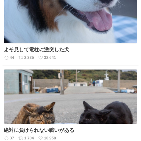
よそ見して電柱に激突した犬
44
2,335
32,641
返
リ
い
信
ポ
い
数
ス
ね
ト
数
数
絶対に負けられない戦いがある
37
1,704
10,958