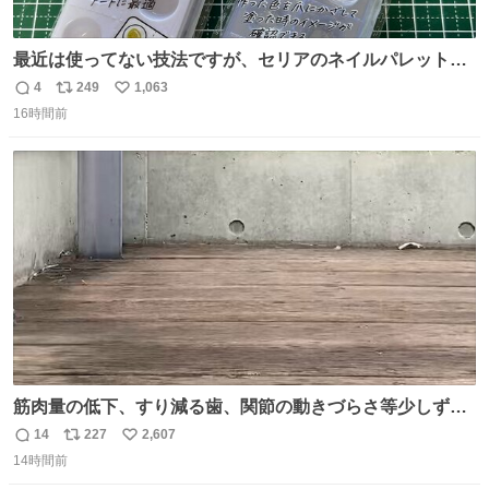
最近は使ってない技法ですが、セリアのネイルパレットの
四隅をハサミで切り落とし、やすりがけすればミニチュア
4
249
1,063
返
リ
い
食器ができます。 底にストローをカットしたものを接着し
16時間前
信
ポ
い
塗装すれば茶碗になります。素材が塩化ビニルなので接着
数
ス
ね
剤や塗料は対応したものを使うと良いです。 透明はそのま
ト
数
数
までも使えます。
筋肉量の低下、すり減る歯、関節の動きづらさ等少しずつ
現れる変化。 ごはんを細かくすることで #風花 の歯に代わ
14
227
2,607
返
リ
い
るよ。サプリを食べてもらうことで筋肉や関節をサポート
14時間前
信
ポ
い
しようね 風花が無理なく続けられる範囲で、高齢のステー