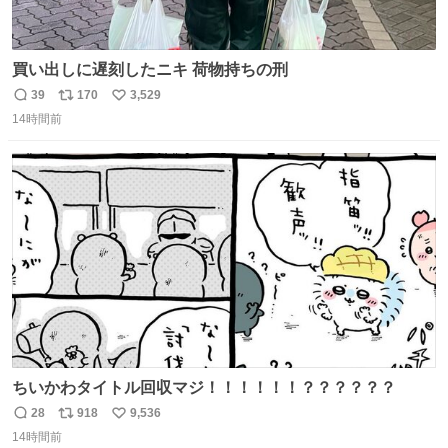
買い出しに遅刻したニキ 荷物持ちの刑
39
170
3,529
返
リ
い
14時間前
信
ポ
い
数
ス
ね
ト
数
数
ちいかわタイトル回収マジ！！！！！！？？？？？？
28
918
9,536
返
リ
い
14時間前
信
ポ
い