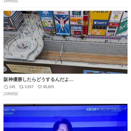
し、、 可哀想に😢😢 今まで数十年お疲れ様でした、、 #バ
18時間前
信
ポ
い
ニング #当時 #廃車 #勿体無い
数
ス
ね
ト
数
数
阪神優勝したらどうするんだよ…
145
3,557
45,925
返
リ
い
23時間前
信
ポ
い
数
ス
ね
ト
数
数