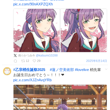
pic.x.com/90nAXPZQXh
南✩かつみ⛵️
@
katsumi10288
12
29
2025年6月14日
#
乙宗梢生誕祭2025
#
蓮ノ空美術部
#
lovelive
梢先輩
お誕生日おめでとう～！！！❤
pic.x.com/XJZn4vqYRb