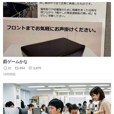
数
ス
ね
ト
数
数
罰ゲームかな
21
654
3,979
返
リ
い
16時間前
信
ポ
い
数
ス
ね
ト
数
数