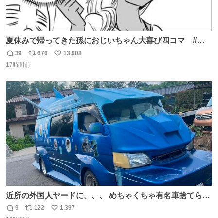
夏休みで帰ってきた孫におじいちゃん大喜び四コマ #四
コマ漫画 #Web漫画 #漫画が読めるハッシュタグ
39
676
13,908
返
リ
い
17時間前
信
ポ
い
数
ス
ね
ト
数
数
近所の外国人ヤードに、、、 めちゃくちゃ有名車捨てられ
てました😭 外装ぼろぼろだし、、 中も何にも残ってない
9
122
1,397
返
リ
い