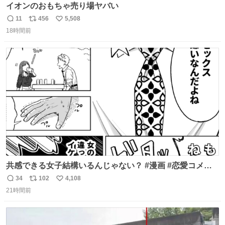
イオンのおもちゃ売り場ヤバい
11
456
5,508
返
リ
い
18時間前
信
ポ
い
数
ス
ね
ト
数
数
共感できる女子結構いるんじゃない？ #漫画 #恋愛コメデ
ィ #SFW
34
102
4,108
返
リ
い
21時間前
信
ポ
い
数
ス
ね
ト
数