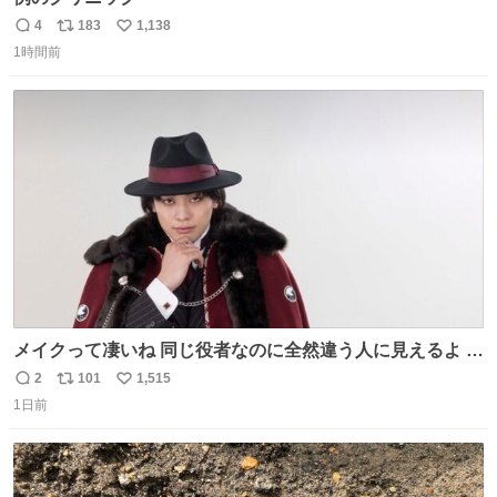
4
183
1,138
返
リ
い
1時間前
信
ポ
い
数
ス
ね
ト
数
数
メイクって凄いね 同じ役者なのに全然違う人に見えるよ #
仮面ライダーマイス #ブルーロック
2
101
1,515
返
リ
い
1日前
信
ポ
い
数
ス
ね
ト
数
数