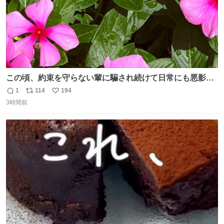
この頃、約束を守らない輩に騙され続けて日常にも悪影響
が出てきて仕事も出来ずでストレスマックス。 解決には断
1
114
194
返
リ
い
ち切るのみ。 そんな時に美しい光景は救いの刻です。 人様
3時間前
信
ポ
い
に迷惑をかける人間の神経には理解が出来ないし理解する
数
ス
ね
気もない。 実直に生きる！ 今日も嘘に負けずに頑張りま
ト
数
数
す。 #LUNE #約束