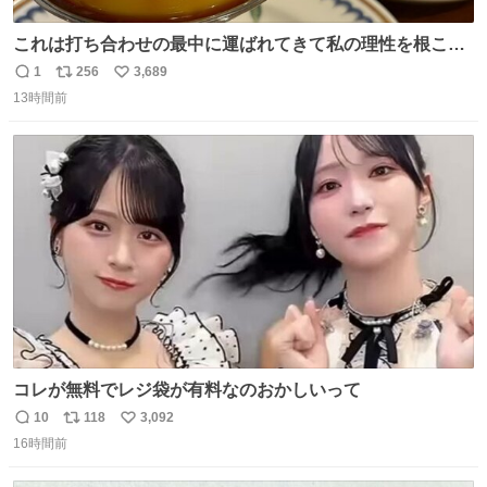
これは打ち合わせの最中に運ばれてきて私の理性を根こそ
ぎ奪い去ったプリンの写真です。
1
256
3,689
返
リ
い
13時間前
信
ポ
い
数
ス
ね
ト
数
数
コレが無料でレジ袋が有料なのおかしいって
10
118
3,092
返
リ
い
16時間前
信
ポ
い
数
ス
ね