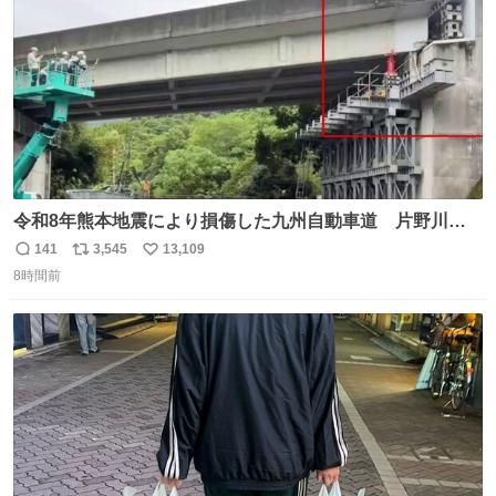
数
令和8年熊本地震により損傷した九州自動車道 片野川橋
（下り線）の復旧作業を行っています。 タイムラプス動画
141
3,545
13,109
返
リ
い
で、段差が生じた橋桁をジャッキアップしている様子をご
8時間前
信
ポ
い
紹介します。 引き続き、早期復旧に向けて着実に工事を進
数
ス
ね
めてまいります。 #NEXCO西日本 #熊本地震
ト
数
数