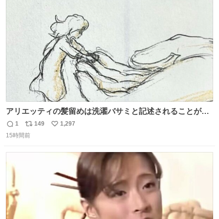
ト
数
数
アリエッティの髪留めは洗濯バサミと記述されることが多
いですが、もっと小さいプラスチックのクリップです。 バ
1
149
1,297
返
リ
い
ネは使いやすいように強度を調整してあるはず。
15時間前
信
ポ
い
数
ス
ね
ト
数
数