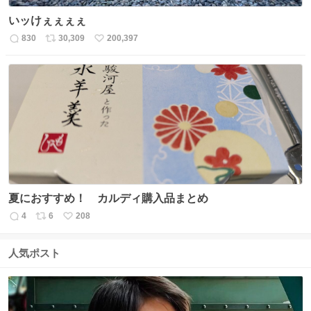
いッけぇぇぇぇ
830
30,309
200,397
返
リ
い
信
ポ
い
数
ス
ね
ト
数
数
夏におすすめ！ カルディ購入品まとめ
4
6
208
返
リ
い
信
ポ
い
数
ス
ね
人気ポスト
ト
数
数