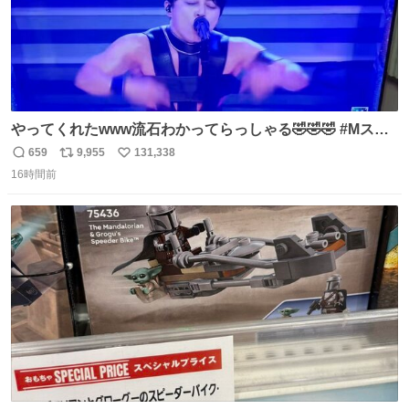
やってくれたwww流石わかってらっしゃる🤣🤣🤣 #Mステ
#西川貴教
659
9,955
131,338
返
リ
い
16時間前
信
ポ
い
数
ス
ね
ト
数
数