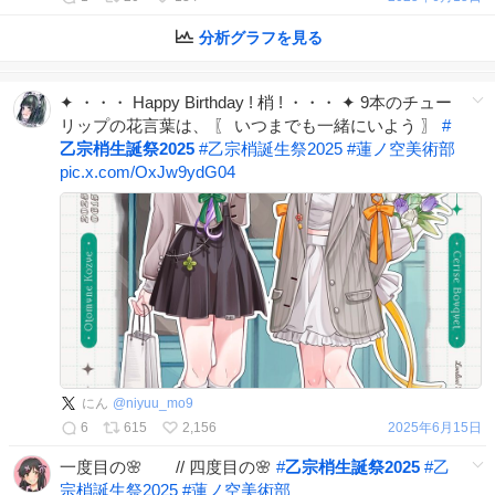
分析グラフを見る
✦ ・・・ Happy Birthday ! 梢 ! ・・・ ✦ 9本のチュー
リップの花言葉は、 〖 いつまでも一緒にいよう 〗
#
乙宗梢生誕祭2025
#
乙宗梢誕生祭2025
#
蓮ノ空美術部
pic.x.com/OxJw9ydG04
にん
@
niyuu_mo9
6
615
2,156
2025年6月15日
一度目の🌸 // 四度目の🌸
#
乙宗梢生誕祭2025
#
乙
宗梢誕生祭2025
#
蓮ノ空美術部