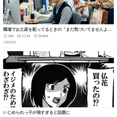
職場でお土産を配ってるときの「まだ気づいてませんよ」
的な演技が毎回シンドい。
190
1,714
26,904
返
リ
い
19時間前
信
ポ
い
数
ス
ね
ト
数
数
いじめられっ子が強すぎると話題に