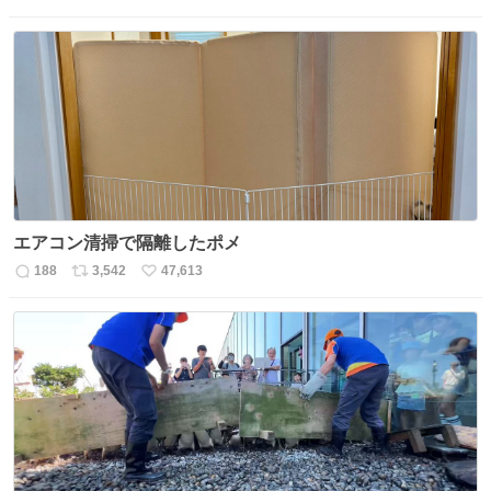
返
リ
い
信
ポ
い
数
ス
ね
ト
数
数
エアコン清掃で隔離したポメ
188
3,542
47,613
返
リ
い
信
ポ
い
数
ス
ね
ト
数
数