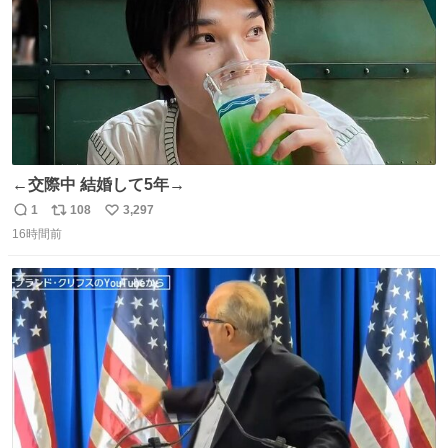
←交際中 結婚して5年→
1
108
3,297
返
リ
い
16時間前
信
ポ
い
数
ス
ね
ト
数
数