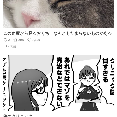
この角度から見るおくち、なんともたまらないものがある
2
295
7,109
返
リ
い
13時間前
信
ポ
い
数
ス
ね
ト
数
数
例のクリニック