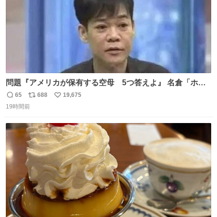
問題『アメリカが保有する空母 5つ答えよ』 名倉「ホン
マごめん、日本」
65
688
19,675
返
リ
い
19時間前
信
ポ
い
数
ス
ね
ト
数
数