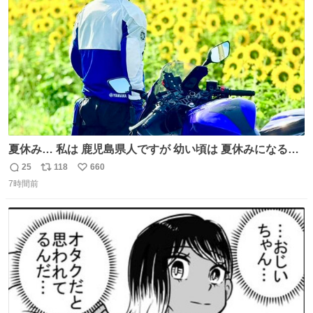
数
夏休み… 私は 鹿児島県人ですが 幼い頃は 夏休みになると
母の郷… 山梨へ遊びに行くのが楽しみでした 母の実家へ 1
25
118
660
返
リ
い
ヶ月近く泊まって … … 今の私は 医療従事者 お盆休み？ﾅﾆ
7時間前
信
ポ
い
ｿﾚｵｲｼｲﾉ?(笑 … … 子どもの頃 山梨で見た ひまわり畑の風
数
ス
ね
景 淡い記憶 そんな思い出の風景… ありますか？
ト
数
数