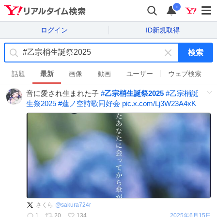
i
ログイン
ID新規取得
検索
キ
ー
話題
最新
画像
動画
ユーザー
ウェブ検索
ワ
音に愛され生まれた子
#
乙宗梢生誕祭2025
#
乙宗梢誕
ー
生祭2025
#
蓮ノ空詩歌同好会
pic.x.com/Lj3W23A4xK
ド
を
消
す
さくら
@
sakura724r
1
20
134
2025年6月15日