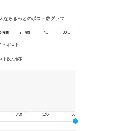
二人ならきっとの
ポスト数グラフ
6時間
24時間
7日
30日
件のポスト
スト数の推移
3:30
5:30
7:30