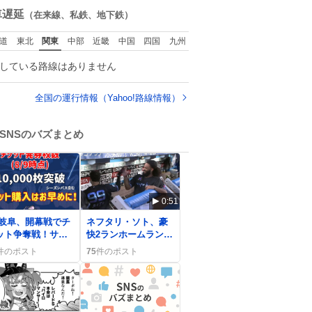
ので、女子大でもな
数
車遅延
（在来線、私鉄、地下鉄）
いくせに偏差値の高
い大学のインカレサ
道
東北
関東
中部
近畿
中国
四国
九州
ークルに突撃して所
属するという奇行で
している路線はありません
事なきを得た。 高偏
差値に行けないなら
せめてそれくらいし
全国の運行情報（Yahoo!路線情報）
た方が予後がいいで
す。
https://t.co/9nMHIrE
SNSのバズまとめ
Tkw
0:51
C岐阜、開幕戦でチ
ネフタリ・ソト、豪
ット争奪戦！サポ
快2ランホームランで
ター熱狂の様子
チームをリード フ
件のポスト
75
件のポスト
ァン歓喜の声続出