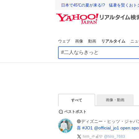
日本で45℃の夏が来る!? 猛暑を賢くお
ウェブ
画像
動画
リアルタイム
ニュ
画像・動画
すべて
ベストポスト
🟢ディズニー・ヒッツ・ジャ
喜
#
JO1
@official_jo1
open.spot
hrm_🌱🍎🩵
@
hiro_7683