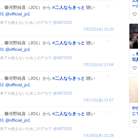
大
ー
c…
🟢河野純喜（JO1）から
#
二人ならきっと
聴い
ま
O1
@official_jo1
い
🩵 本アカ使えないためこのアカで
@
GttT2525
い
7月22日(水) 21:20
ね
数
c…
🟢河野純喜（JO1）から
#
二人ならきっと
聴い
O1
@official_jo1
←
🩵 本アカ使えないためこのアカで
@
GttT2525
7月21日(火) 21:04
い
い
c…
🟢河野純喜（JO1）から
#
二人ならきっと
聴い
ね
O1
@official_jo1
数
🩵 本アカ使えないためこのアカで
@
GttT2525
7月17日(金) 21:57
や
じ
c…
🟢河野純喜（JO1）から
#
二人ならきっと
聴い
O1
@official_jo1
い
🩵 本アカ使えないためこのアカで
@
GttT2525
い
7月16日(木) 22:28
ね