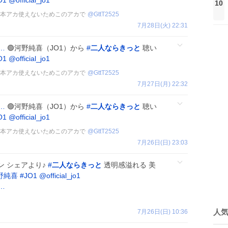
O1
@official_jo1
10
🩵 本アカ使えないためこのアカで
@
GttT2525
7月28日(火) 22:31
c…
🟢河野純喜（JO1）から
#
二人ならきっと
聴い
O1
@official_jo1
🩵 本アカ使えないためこのアカで
@
GttT2525
7月27日(月) 22:32
c…
🟢河野純喜（JO1）から
#
二人ならきっと
聴い
O1
@official_jo1
🩵 本アカ使えないためこのアカで
@
GttT2525
7月26日(日) 23:03
ン シェアより♪
#
二人ならきっと
透明感溢れる 美
野純喜
#
JO1
@official_jo1
c…
人
7月26日(日) 10:36