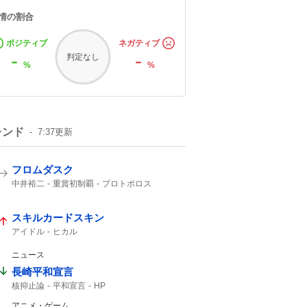
情の割合
ポジティブ
ネガティブ
-
-
判定なし
%
%
レンド
7:37
更新
フロムダスク
中井裕二
重賞初制覇
プロトポロス
レッドエヴァンス
レイピア
12番人気
ジェニファー
3着
CBC
写真判定
2着
スキルカードスキン
16万
アイドル
ヒカル
ニュース
長崎平和宣言
核抑止論
平和宣言
HP
アニメ・ゲーム