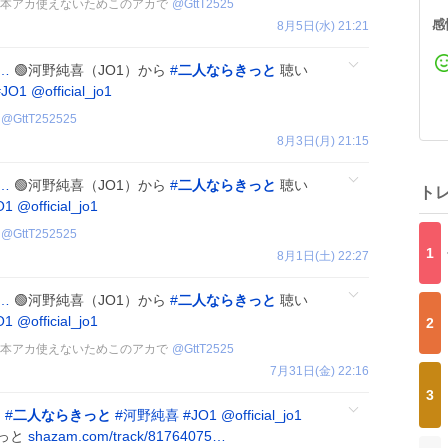
🩵 本アカ使えないためこのアカで
@
GttT2525
感
8月5日(水) 21:21
c…
🟢河野純喜（JO1）から
#
二人ならきっと
聴い
#
JO1
@official_jo1
@
GttT252525
8月3日(月) 21:15
c…
🟢河野純喜（JO1）から
#
二人ならきっと
聴い
ト
O1
@official_jo1
@
GttT252525
1
8月1日(土) 22:27
c…
🟢河野純喜（JO1）から
#
二人ならきっと
聴い
O1
@official_jo1
2
🩵 本アカ使えないためこのアカで
@
GttT2525
7月31日(金) 22:16
3
✨
#
二人ならきっと
#
河野純喜
#
JO1
@official_jo1
きっと
shazam.com/track/81764075…