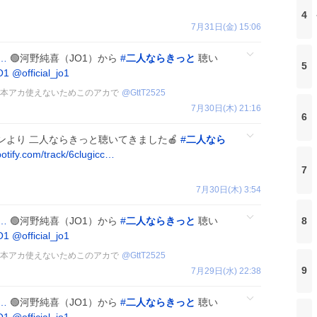
4
7月31日(金) 15:06
c…
🟢河野純喜（JO1）から
#
二人ならきっと
聴い
5
O1
@official_jo1
🩵 本アカ使えないためこのアカで
@
GttT2525
7月30日(木) 21:16
6
ンより 二人ならきっと聴いてきました🍎
#
二人なら
otify.com/track/6clugicc…
7
7月30日(木) 3:54
c…
🟢河野純喜（JO1）から
#
二人ならきっと
聴い
8
O1
@official_jo1
🩵 本アカ使えないためこのアカで
@
GttT2525
9
7月29日(水) 22:38
c…
🟢河野純喜（JO1）から
#
二人ならきっと
聴い