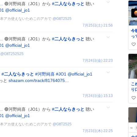
c…
🟢河野純喜（JO1）から
#
二人ならきっと
聴い
O1
@official_jo1
🩵 本アカ使えないためこのアカで
@
GttT2525
7月25日(土) 21:56
今
っ
c…
🟢河野純喜（JO1）から
#
二人ならきっと
聴い
に
O1
@official_jo1
い
が
離
い
@
GttT252525
ー
ね
7月24日(金) 22:23
て
数
い
✨
#
二人ならきっと
#
河野純喜
#
JO1
@official_jo1
一
そ
きっと
shazam.com/track/81764075…
こ
単
り
火
信
7月24日(金) 15:13
か
い
い
い
c…
🟢河野純喜（JO1）から
#
二人ならきっと
聴い
ね
O1
@official_jo1
数
🩵 本アカ使えないためこのアカで
@
GttT2525
7月23日(木) 22:25