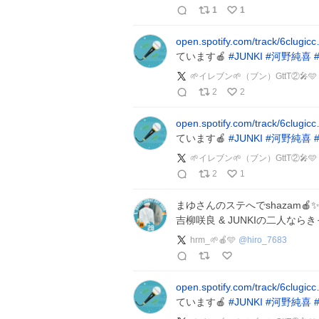
1
1
open.spotify.com/track/6clugic
ています🍎
#
JUNKI
#
河野純喜
🌱イレブン🌱（ブン）GttT②
2
2
open.spotify.com/track/6clugic
ています🍎
#
JUNKI
#
河野純喜
🌱イレブン🌱（ブン）GttT②
2
1
まゆさんのステへでshazam🍎
吉柳咲良 & JUNKIの二人なら
hrm_🌱🍎🩵
@
hiro_7683
open.spotify.com/track/6clugic
ています🍎
#
JUNKI
#
河野純喜