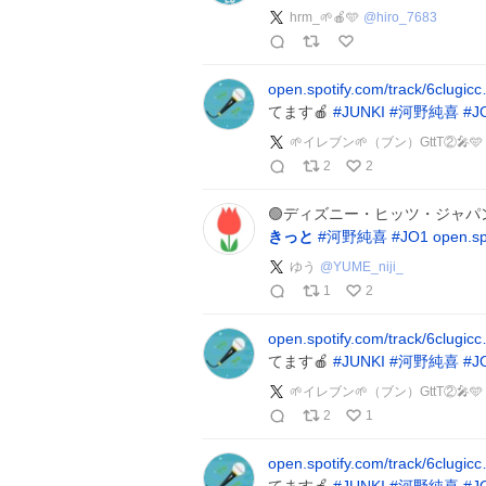
hrm_🌱🍎🩵
@
hiro_7683
open.spotify.com/track/6clugic
てます🍎
#
JUNKI
#
河野純喜
#
J
🌱イレブン🌱（ブン）GttT②
2
2
🟢ディズニー・ヒッツ・ジャパ
きっと
#
河野純喜
#
JO1
open.sp
ゆう
@
YUME_niji_
1
2
open.spotify.com/track/6clugic
てます🍎
#
JUNKI
#
河野純喜
#
J
🌱イレブン🌱（ブン）GttT②
2
1
open.spotify.com/track/6clugic