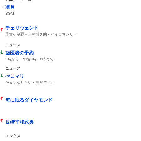
凛月
BGM
チェリヴェント
重賞初制覇
吉村誠之助
パイロマンサー
コントレイル産駒
メルカントゥール
誠之助
ドンエレクトス
ファイアマン
ニュース
マクリール
テンカムテキ
コントレイル
歯医者の予約
タガノアバンドーネ
ヒシアムルーズ
5時から
午後5時
8時まで
海外帰り
レパードステークス2026
ニュース
ぺこマリ
仲良くなりたい
突然ですが
海に眠るダイヤモンド
長崎平和式典
エンタメ