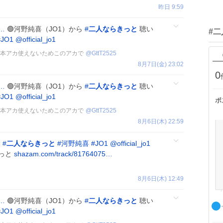
昨日 9:59
c…
🟢河野純喜（JO1）から
#
二人ならきっと
聴い
#
#
JO1
@official_jo1
🩵 本アカ使えないためこのアカで
@
GttT2525
8月7日(金) 23:02
0
c…
🟢河野純喜（JO1）から
#
二人ならきっと
聴い
#
JO1
@official_jo1
ポ
🩵 本アカ使えないためこのアカで
@
GttT2525
8月6日(木) 22:59
✨
#
二人ならきっと
#
河野純喜
#
JO1
@official_jo1
きっと
shazam.com/track/81764075…
8月6日(木) 12:49
c…
🟢河野純喜（JO1）から
#
二人ならきっと
聴い
#
JO1
@official_jo1