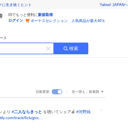
Yahoo! JAPAN
ヘ
トクに生き抜くヒント
IDでもっと便利に
新規取得
ログイン
ボーナスセレクション 人気商品が最大40％
ース
検索
キ
ー
ワ
ー
ド
を
消
自動更新
並べ替え：
新着順
す
パンより
#
二人ならきっと
を聴いてシェア🍎
#
河野純
ify.com/track/6clugicc…