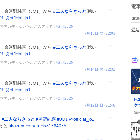
数
電
c…
🟢河野純喜（JO1）から
#
二人ならきっと
聴い
O1
@official_jo1
北海
🩵 本アカ使えないためこのアカで
@
GttT2525
遅延
7月15日(水) 22:03
c…
🟢河野純喜（JO1）から
#
二人ならきっと
聴い
O1
@official_jo1
🩵 本アカ使えないためこのアカで
@
GttT2525
7月14日(火) 22:32
c…
🟢河野純喜（JO1）から
#
二人ならきっと
聴い
O1
@official_jo1
0
🩵 本アカ使えないためこのアカで
@
GttT2525
F
ケ
7月12日(日) 21:48
ー
36
✨
#
二人ならきっと
#
河野純喜
#
JO1
@official_jo1
きっと
shazam.com/track/81764075…