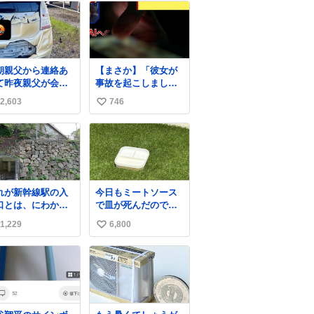
朝親父から連絡あ
【まさか】「彼女が
て昨夜親父が会社
事故を起こしまし
置いてたプリウス
た」 ひき逃げで逃走
2,603
746
い
燃えたらしく、距
した男、AIの相談履
と経年でバッテリ
歴で“ウソ発覚” 警察
い
イカれてたか？っ
が男のスマホを押収
ね
思ったら放火らし
して解析すると、出
数
し隣のトラックも
頭する前に事故の詳
部燃えたみたい。
しい状況やどう対応
れも胸糞だけど、
すればいいかをAIに
れが新幹線駅の入
今日もミートソース
なる火災扱いで放
相談していたことが
口とは、にわかに
で皿が死んだので、
に切り変わらない
わかった。しかし、
じがたい
天日干しをしていま
ら犯人野放しらし
AIの回答は「正直に
1,229
6,800
い
す🍝 ありがとう先人
。
警察に話すように」
の知恵
い
だった。
ね
数