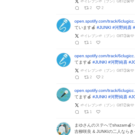
🌱イレブン🌱（ブン）GttT②
2
2
open.spotify.com/track/6clugic
ています🍎
#
JUNKI
#
河野純喜
🌱イレブン🌱（ブン）GttT③🎤🩵
1
open.spotify.com/track/6clugic
てます🍎
#
JUNKI
#
河野純喜
#
J
🌱イレブン🌱（ブン）GttT③🎤🩵
2
2
open.spotify.com/track/6clugic
てます🍎
#
JUNKI
#
河野純喜
#
J
🌱イレブン🌱（ブン）GttT②
1
まゆさんのステへでshazam🍎
吉柳咲良 & JUNKIの二人なら